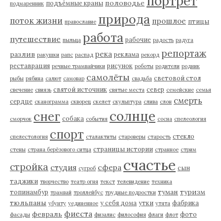
портрет
половодье
подъёмные краны
подмаренник
природа
поток жизни
прошлое
птицы
православие
работа
путешествие
рабочие
пыльца
радость
радуга
репортаж
река
разлив
реклама
ракушки
рапс
распад
рекорд
реставрация
рисунок
речные трамвайчики
роботы
родители
родник
самолёты
световой стол
рыбы
рябина
салют
самовар
свадьба
святой источник
север
свечение
свиязь
святые места
семейские
семья
смерть
сердце
сканограмма
скворец
скелет
скульптура
слива
слон
солнце
снег
собака
сморчок
события
сосна
спелеология
спорт
стекло
спелестология
сталактиты
староверы
старость
страницы истории
стены
страна берёзового ситца
странное
стрим
счастье
стройка
студия
сфера
сын
сугроб
таджики
творчество
театр огня
текст
телевидение
техника
туман
туризм
топинамбур
трамвай
троллейбус
трудные подростки
тюльпаны
у себя дома
утки
фабрика
убунту
уединенное
утята
фиеста
февраль
фото
фасады
физалис
философия
флаги
флот