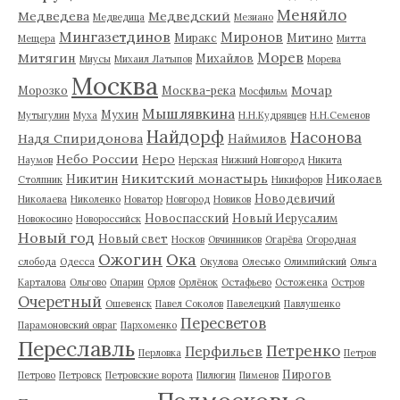
Меняйло
Медведева
Медведский
Медведица
Мезиано
Мингазетдинов
Миронов
Миракс
Митино
Мещера
Митта
Морев
Митягин
Михайлов
Миусы
Михаил Латыпов
Морева
Москва
Мочар
Морозко
Москва-река
Мосфильм
Мышлявкина
Мухин
Мутыгулин
Муха
Н.Н.Кудрявцев
Н.Н.Семенов
Найдорф
Насонова
Надя Спиридонова
Наймилов
Небо России
Неро
Наумов
Нерская
Нижний Новгород
Никита
Никитский монастырь
Никитин
Николаев
Столпник
Никифоров
Новодевичий
Николаева
Николенко
Новатор
Новгород
Новиков
Новоспасский
Новый Иерусалим
Новокосино
Новороссийск
Новый год
Новый свет
Носков
Овчинников
Огарёва
Огородная
Ожогин
Ока
слобода
Одесса
Окулова
Олесько
Олимпийский
Ольга
Карталова
Ольгово
Опарин
Орлов
Орлёнок
Остафьево
Остоженка
Остров
Очеретный
Ошевенск
Павел Соколов
Павелецкий
Павлушенко
Пересветов
Парамоновский овраг
Пархоменко
Переславль
Петренко
Перфильев
Перловка
Петров
Пирогов
Петрово
Петровск
Петровские ворота
Пилюгин
Пименов