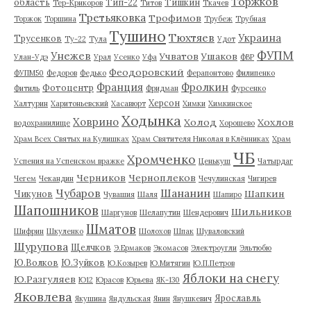
Торжков
область
Тип-22
Тишкин
Тер-Крикоров
Титов
Ткачев
Третьяковка
Трофимов
Торжок
Торшина
Трубеж
Трубная
Тушино
Тюхтяев
Украина
Трусенков
Ту-22
Тула
Удот
ФУПМ
Унежев
Учватов
Ушаков
Улан-Удэ
Урал
Усенко
Уфа
ФВР
Феодоровский
ФУПМ50
Федоров
Федько
Ферапонтово
Филипенко
Франция
Фролкин
Фотоцентр
Фитиль
Фридман
Фурсенко
Херсон
Халтурин
Харитоньевский
Хасавюрт
Химки
Химкинское
Ходынка
Ховрино
Холод
Хохлов
водохранилище
Хорошево
Храм Всех Святых на Кулишках
Храм Святителя Николая в Клённиках
Храм
ЧБ
Хромченко
Успения на Успенском вражке
Ценькуш
Чатырдаг
Черников
Черноплеков
Чегем
Чекандин
Чечулинская
Чигирев
Чубаров
Шананин
Шапкин
Чикунов
Чувашия
Шаля
Шапиро
Шапошников
Шильников
Шаргунов
Шелапутин
Шендерович
Шматов
Шифрин
Шкуленко
Шолохов
Шпак
Шуваловский
Шурупова
Щелчков
Э.Ермаков
Экомасов
Электроугли
Эльтюбю
Ю.Волков
Ю.Зуйков
Ю.Козырев
Ю.Митягин
Ю.П.Петров
Яблоки на снегу
Ю.Разгуляев
Ю12
Юрасов
Юрьева
ЯК-130
Яковлева
Ярославль
Якушина
Яндульская
Янин
Янушкевич