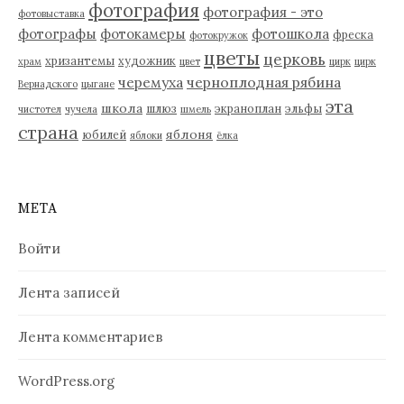
фотография
фотография - это
фотовыставка
фотографы
фотокамеры
фотошкола
фреска
фотокружок
цветы
церковь
хризантемы
художник
храм
цвет
цирк
цирк
черемуха
черноплодная рябина
Вернадского
цыгане
эта
школа
шлюз
экраноплан
эльфы
чистотел
чучела
шмель
страна
яблоня
юбилей
яблоки
ёлка
МЕТА
Войти
Лента записей
Лента комментариев
WordPress.org