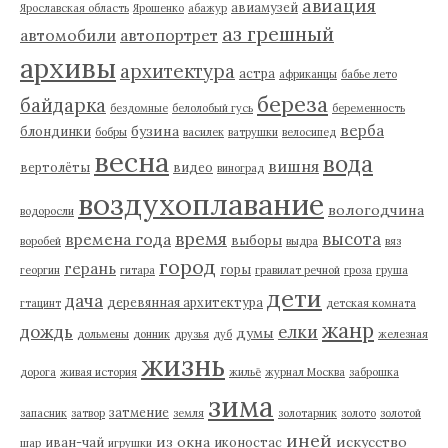
авиация
авиамузей
Ярославская область
Ярошенко
абажур
аз грешный
автомобили
автопортрет
архивы
архитектура
астра
африканцы
бабье лето
береза
байдарка
бездомные
белолобый гусь
беременность
верба
бузина
блондинки
бобры
василек
ватрушки
велосипед
весна
вода
вишня
вертолёты
видео
виноград
воздухоплавание
вологодчина
водоросли
время
высота
времена года
выборы
воробей
выдра
вяз
город
герань
горы
георгин
гитара
гравилат речной
гроза
груша
дети
дача
деревянная архитектура
гтацинт
детская комната
жанр
дождь
елки
думы
дольмены
донник
друзья
дуб
железная
жизнь
дорога
живая история
жильё
журнал Москва
заброшка
зима
затмение
запасник
затвор
земля
золотарник
золото
золотой
иней
из окна
искусство
иван-чай
иконостас
шар
игрушки