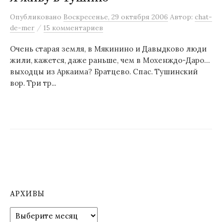
м
Опубликовано
Воскресенье, 29 октября 2006
Автор:
chat-
у
/
de-mer
15 комментариев
Очень старая земля, в Мякинино и Давыдково люди
жили, кажется, даже раньше, чем в Мохенждо-Даро…
выходцы из Аркаима? Братцево. Спас. Тушинский
вор. Три тр...
АРХИВЫ
А