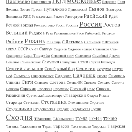
Подмосковье
Плещеево
Плохотников
Покровка
Поля
Пьянов
Путилково
Полянка
Попова
Пресня
Пушкинский
Пятигорск
Рдейский
Рдея
Пятницкая
РЖД
Развадовская
Ракета
Расторгуев
Россия
Ростов
Речной вокзал
Рождествено
Росси
Россина
Великий
Рудаков
Руза
Рукавишников
Русе
Рыбаков Е.
Рысачок
Рязань
Рябцев
С.Латыпов
С.Капица
С.Семенов
С.Штенцов
СССР
Савчук
СВЕМА
СУ-17
Садиков
Садовое кольцо
Сальников
Сан-
Сара Тисдейл
Франциско
Северный порт
Селезнева
Семейный Доктор
Сеня
Семушин
Семенов
Семеновская
Сенчурина
Сергей Кузнецов
Серегин
Сергей Латыпов
Серебряный бор
Серпухов
Сетунь
Сидорюк
Сивичев
Сидоров
Симаков
Сеф
Сивцев вражек
Сизова
Сити
Синица
Слетова
Славянов
Смена-8М
Снетков
Соколов
Солотча
Сорокин
Сотский
Спасск-
Солянка
Сорокина
Сорочаны
Спас
Рязанский
Ставарский
Сретенский монастырь
Старая Рязань
Стегалина
Старица
Статкевич
Столешников
Строгино
Студеникин
Студенческая
Суздаль
Суздальская
Сурин
Сходня
ТУ-95
ТУ-160
ТУ-144
Т.Валетина
Т.Мельяненко
Тарасов
Тверская
Таганка
Таджикистан
Таран
Тахтамышев
Тверская