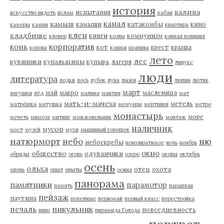
история
калина
испытания
искусство видеть
ислам
кабан
канал
камыш
камыши
катакомбы
кино
камеры
камни
квартира
клен
кладбище
книги
коммунизм
клевер
козлы
конная полиция
корпоратив
конь
кот
крест
крыша
корова
кошки
крапива
лето
лес
кувшинки
купальщицы
купырь
лагеря
линукс
люди
литература
лодки
лось
лубок
луна
лыжи
люпин
лютик
март
май
макро
масленица
лягушки
лёд
малина
мантия
мат
мать-и-мачеха
метель
матрёшка
матушка
мемуары
мертвяки
метро
монастырь
море
мечеть
мимоза
митинг
можжевельник
монтаж
наличник
мусор
мост
музей
мухи
мышиный горошек
натюрморт
небо
ню
небоскребы
невозвратимое
ночь
ноябрь
окно
общество
одуванчики
обряды
огонь
озеро
окопы
октябрь
осень
ольха
отец
охота
олень
опыт
опыты
осина
панорама
памятники
парамотор
память
параплан
пейзаж
паутина
пепелище
первомай
первый класс
перестройка
пикульник
печаль
повседневность
пиво
пирамида Голода