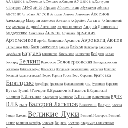
А.Садиков
А.Ушаков
А.Семенов
А.Соколов
А.Спирин
А.Халтурин
АН-2
Абрамочкин
А.Щугорев
АН-70
Абрамов
Абулхатин
Абхазия
Аксенов
Агеев
Австрия
Автобанк
Агидель
Акимов
Акимович
Альпы
Александр Маврин
Алешин
Алексеев
Алфреймс
Алёшкинский
Андрей Антонов
Андрей Денисенко
лес
Америка
Андрей Васильев
Аносов
Армения
Андрусенко
Аникеевка
Апуневич
Артеменков
Аэронатц
Аюпов
Архипов
Артём Денисенко
Баженов
Баев
Байков
Б.Степанов
БМО
Байкал
Байконур
Бакирова
Бардаев
Баскова
Бейдик
Барабанов
Бармичева
Башкирия
Белая
Белкин
Белоцерковская
Белкард
Белорусов
Белоцерковский
Белякова
Библиоглобус
Блынская
Богданов
Богоявление
Болгария
Болшево
Братовка
Большой Афанасьевский
Борис
Боряна Росса
Босс Сорокин
Братцево
Бредбери
Бритвина
Булгаковский дом
Буранцев
Бурятия
Бутко
В.Ермаков
В.Иванов
Буцкий
В.Гончаров
В.Карпинский
В.Латыпов
В.Пьянов
ВДНХ
В.Лапшин
В.Миронов
В.Пирогов
В.Шевченко
ВЛК
Валерий Латыпов
Валетина
Валуев
ВМ-Т
Васина
Великие Луки
Ващук
Вдовин
Великий Новгород
Великий
Верея
Устюг
Великий октябрь
Велихов
Веслево
Владимир Галактионов