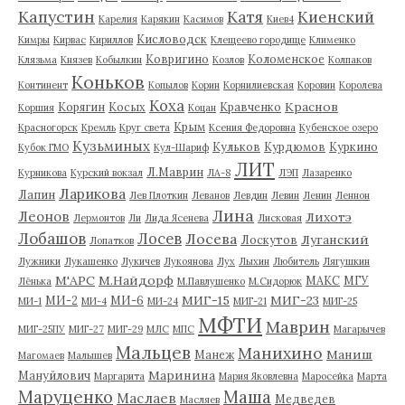
Капустин
Катя
Киенский
Карелия
Карякин
Касимов
Киев4
Кисловодск
Кимры
Кирвас
Кириллов
Клещеево городище
Клименко
Ковригино
Коломенское
Клязьма
Князев
Кобылкин
Козлов
Колпаков
Коньков
Континент
Копылов
Корин
Корнилиевская
Коровин
Королева
Коха
Краснов
Корягин
Косых
Кравченко
Коршия
Коцан
Крым
Красногорск
Кремль
Круг света
Ксения Федоровна
Кубенское озеро
Кузьминых
Кульков
Курдюмов
Куркино
Кубок ГМО
Кул-Шариф
ЛИТ
Л.Маврин
Курникова
Курский вокзал
ЛА-8
ЛЭП
Лазаренко
Ларикова
Лапин
Лев Плоткин
Леванов
Левдин
Левин
Ленин
Леннон
Лина
Леонов
Лихотэ
Лермонтов
Ли
Лида Ясенева
Лисковая
Лобашов
Лосев
Лосева
Луганский
Лоскутов
Лопатков
Лужники
Лукашенко
Лукичев
Лукоянова
Лух
Лыхин
Любитель
Лягушкин
М'АРС
М.Найдорф
МАКС
МГУ
Лёнька
М.Павлушенко
М.Сидорюк
МИГ-15
МИГ-23
МИ-2
МИ-6
МИ-1
МИ-4
МИ-24
МИГ-21
МИГ-25
МФТИ
Маврин
МИГ-25ПУ
МИГ-27
МИГ-29
МЛС
МПС
Магарычев
Мальцев
Манихино
Маниш
Манеж
Магомаев
Малышев
Маринина
Мануйлович
Маргарита
Мария Яковлевна
Маросейка
Марта
Маруценко
Маша
Маслаев
Медведев
Масляев