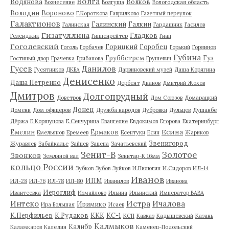
Волга
Водянова
Волков
Вознесение
Волгуша
Вологодская область
Володин
Вороново
Г.Короткова
Гаврилково
Газетный переулок
Галактионов
Галинский
Галкин
Галинская
Гардашник
Гасилов
Гизатуллина
Гладков
Геленджик
Гиппенрейтер
Гнап
Гоголевский
Горицкий
Горобец
Гоголь
Горбачев
Горький
Горяинов
Губина
Груббстрем
Гуз
Гостиный двор
Грачевка
Грибанова
Грушевич
Гусев
Данилов
Гусятников
ДКБА
Дарвиновский музей
Даша Корягина
Денисенко
Даша Петренко
Дербент
Дианов
Дмитрий Жохов
Дмитров
Долгопрудный
Доветров
Дом Союзов
Домарацкий
Донец
Домени
Дом офицеров
Дружба народов
Дубровки
Дульцев
Душанбе
Дёржа
Е.Коршунова
Е.Сенчурина
Евангелие
Евдокимов
Егорова
Екатеринбург
Есина
Емелин
Ермаков
Емельянов
Еремеев
Есентуки
Есин
Жариков
Звенигород
Журавлев
Забайкалье
Зайцев
Зацепа
Зачатьевский
Зенит-В
Золотое
Звонков
Земляной вал
Зенитар-К 16мм
кольцо России
Зубков
Зубов
Зуйков
И.Пилюгин
И.Сидоров
ИЛ-14
Иванов
ИПМ
ИЛ-28
ИЛ-76
ИЛ-78
ИЛ-80
Иванилов
Иванова
Иероглиф
Ивантеевка
Измайлово
Ильина
Ильинский
Император ВАВА
Истра
Интеко
Ичалова
Иримико
Ира Большая
Исаев
К.Перфильев
К.Рудаков
ККК
КС-1
КСП
Кавказ
Кадышевский
Казань
Калмыков
Калибр
Каламкаров
Каледин
Каменец-Подольский