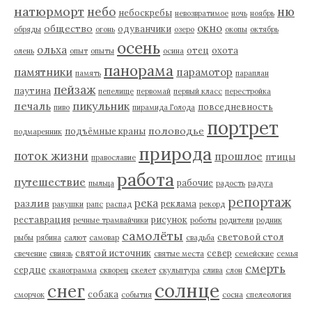
натюрморт
небо
ню
небоскребы
невозвратимое
ночь
ноябрь
окно
общество
одуванчики
обряды
огонь
озеро
окопы
октябрь
осень
ольха
отец
охота
олень
опыт
опыты
осина
панорама
памятники
парамотор
память
параплан
пейзаж
паутина
пепелище
первомай
первый класс
перестройка
пикульник
печаль
повседневность
пиво
пирамида Голода
портрет
половодье
подъёмные краны
подмаренник
природа
поток жизни
прошлое
птицы
православие
работа
путешествие
рабочие
пыльца
радость
радуга
репортаж
река
разлив
реклама
ракушки
рапс
распад
рекорд
реставрация
рисунок
речные трамвайчики
роботы
родители
родник
самолёты
световой стол
рыбы
рябина
салют
самовар
свадьба
святой источник
север
свечение
свиязь
святые места
семейские
семья
смерть
сердце
сканограмма
скворец
скелет
скульптура
слива
слон
солнце
снег
собака
сморчок
события
сосна
спелеология