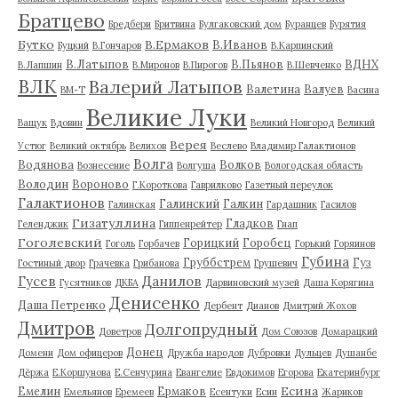
Братцево
Бредбери
Бритвина
Булгаковский дом
Буранцев
Бурятия
Бутко
В.Ермаков
В.Иванов
Буцкий
В.Гончаров
В.Карпинский
В.Латыпов
В.Пьянов
ВДНХ
В.Лапшин
В.Миронов
В.Пирогов
В.Шевченко
ВЛК
Валерий Латыпов
Валетина
Валуев
ВМ-Т
Васина
Великие Луки
Ващук
Вдовин
Великий Новгород
Великий
Верея
Устюг
Великий октябрь
Велихов
Веслево
Владимир Галактионов
Волга
Водянова
Волков
Вознесение
Волгуша
Вологодская область
Володин
Вороново
Г.Короткова
Гаврилково
Газетный переулок
Галактионов
Галинский
Галкин
Галинская
Гардашник
Гасилов
Гизатуллина
Гладков
Геленджик
Гиппенрейтер
Гнап
Гоголевский
Горицкий
Горобец
Гоголь
Горбачев
Горький
Горяинов
Губина
Груббстрем
Гуз
Гостиный двор
Грачевка
Грибанова
Грушевич
Гусев
Данилов
Гусятников
ДКБА
Дарвиновский музей
Даша Корягина
Денисенко
Даша Петренко
Дербент
Дианов
Дмитрий Жохов
Дмитров
Долгопрудный
Доветров
Дом Союзов
Домарацкий
Донец
Домени
Дом офицеров
Дружба народов
Дубровки
Дульцев
Душанбе
Дёржа
Е.Коршунова
Е.Сенчурина
Евангелие
Евдокимов
Егорова
Екатеринбург
Есина
Емелин
Ермаков
Емельянов
Еремеев
Есентуки
Есин
Жариков