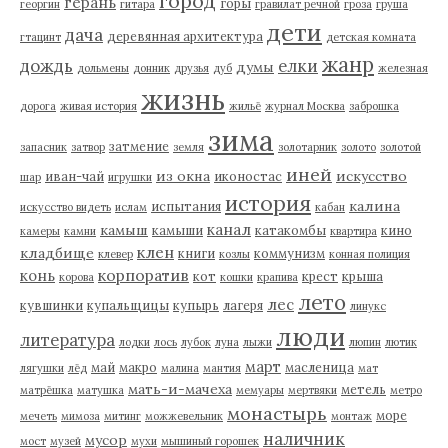
город
герань
горы
георгин
гитара
гравилат речной
гроза
груша
дети
дача
деревянная архитектура
гтацинт
детская комната
жанр
дождь
елки
думы
дольмены
донник
друзья
дуб
железная
жизнь
дорога
живая история
жильё
журнал Москва
заброшка
зима
затмение
запасник
затвор
земля
золотарник
золото
золотой
иней
из окна
искусство
иван-чай
иконостас
шар
игрушки
история
калина
испытания
искусство видеть
ислам
кабан
канал
камыш
камыши
катакомбы
кино
камеры
камни
квартира
клен
кладбище
книги
коммунизм
клевер
козлы
конная полиция
корпоратив
конь
кот
крест
крыша
корова
кошки
крапива
лето
лес
кувшинки
купальщицы
купырь
лагеря
линукс
люди
литература
лодки
лось
лубок
луна
лыжи
люпин
лютик
март
май
макро
масленица
лягушки
лёд
малина
мантия
мат
мать-и-мачеха
метель
матрёшка
матушка
мемуары
мертвяки
метро
монастырь
море
мечеть
мимоза
митинг
можжевельник
монтаж
наличник
мусор
мост
музей
мухи
мышиный горошек