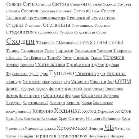
Сити
Синица
Слетова
Славянов
Смена-8М
Снетков
Соколов
Солотча
Сорокин
Сотский
Спасск-
Солянка
Сорокина
Сорочаны
Спас
Рязанский
Ставарский
Сретенский монастырь
Старая Рязань
Стегалина
Старица
Статкевич
Столешников
Строгино
Студеникин
Студенческая
Суздаль
Суздальская
Сурин
Сходня
ТУ-95
ТУ-160
ТУ-144
Т.Валетина
Т.Мельяненко
Тарасов
Тверская
Таганка
Таджикистан
Таран
Тахтамышев
Тверская
Торжков
область
Тип-22
Тишкин
Тер-Крикоров
Титов
Ткачев
Третьяковка
Трофимов
Торжок
Торшина
Трубеж
Трубная
Тушино
Тюхтяев
Украина
Трусенков
Ту-22
Тула
Удот
ФУПМ
Унежев
Учватов
Ушаков
Улан-Удэ
Урал
Усенко
Уфа
ФВР
Феодоровский
ФУПМ50
Федоров
Федько
Ферапонтово
Филипенко
Франция
Фролкин
Фотоцентр
Фитиль
Фридман
Фурсенко
Херсон
Халтурин
Харитоньевский
Хасавюрт
Химки
Химкинское
Ходынка
Ховрино
Холод
Хохлов
водохранилище
Хорошево
Храм Всех Святых на Кулишках
Храм Святителя Николая в Клённиках
Храм
ЧБ
Хромченко
Успения на Успенском вражке
Ценькуш
Чатырдаг
Черников
Черноплеков
Чегем
Чекандин
Чечулинская
Чигирев