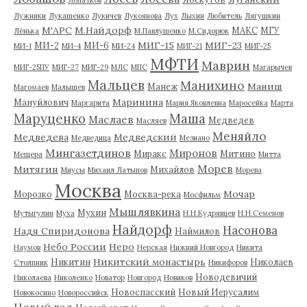
Лужники
Лукашенко
Лукичев
Лукоянова
Лух
Лыхин
Любитель
Лягушкин
М'АРС
М.Найдорф
МАКС
МГУ
Лёнька
М.Павлушенко
М.Сидорюк
МИГ-15
МИГ-23
МИ-2
МИ-6
МИ-1
МИ-4
МИ-24
МИГ-21
МИГ-25
МФТИ
Маврин
МИГ-25ПУ
МИГ-27
МИГ-29
МЛС
МПС
Магарычев
Мальцев
Манихино
Маниш
Манеж
Магомаев
Малышев
Маринина
Мануйлович
Маргарита
Мария Яковлевна
Маросейка
Марта
Маруценко
Маша
Маслаев
Медведев
Масляев
Меняйло
Медведева
Медведский
Медведица
Мезиано
Мингазетдинов
Миронов
Миракс
Митино
Мещера
Митта
Морев
Митягин
Михайлов
Миусы
Михаил Латыпов
Морева
Москва
Мочар
Морозко
Москва-река
Мосфильм
Мышлявкина
Мухин
Мутыгулин
Муха
Н.Н.Кудрявцев
Н.Н.Семенов
Найдорф
Насонова
Надя Спиридонова
Наймилов
Небо России
Неро
Наумов
Нерская
Нижний Новгород
Никита
Никитский монастырь
Никитин
Николаев
Столпник
Никифоров
Новодевичий
Николаева
Николенко
Новатор
Новгород
Новиков
Новоспасский
Новый Иерусалим
Новокосино
Новороссийск
Новый год