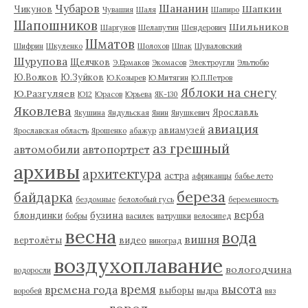
Чубаров
Шананин
Шапкин
Чикунов
Чувашия
Шаля
Шапиро
Шапошников
Шильников
Шаргунов
Шелапутин
Шендерович
Шматов
Шифрин
Шкуленко
Шолохов
Шпак
Шуваловский
Шурупова
Щелчков
Э.Ермаков
Экомасов
Электроугли
Эльтюбю
Ю.Волков
Ю.Зуйков
Ю.Козырев
Ю.Митягин
Ю.П.Петров
Яблоки на снегу
Ю.Разгуляев
Ю12
Юрасов
Юрьева
ЯК-130
Яковлева
Ярославль
Якушина
Яндульская
Янин
Янушкевич
авиация
авиамузей
Ярославская область
Ярошенко
абажур
аз грешный
автомобили
автопортрет
архивы
архитектура
астра
африканцы
бабье лето
береза
байдарка
бездомные
белолобый гусь
беременность
верба
бузина
блондинки
бобры
василек
ватрушки
велосипед
весна
вода
вишня
вертолёты
видео
виноград
воздухоплавание
вологодчина
водоросли
время
высота
времена года
выборы
воробей
выдра
вяз