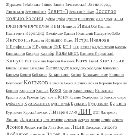
Звенигород
Журавлев
Забайкалье
Зайцев
Зацепа
Зачатьевский
Зенит-В
Золотое
Звонков
Земляной вал
Зенитар-К 16мм
кольцо России
Зубков
Зубов
Зуйков
И.Пилюгин
И.Сидоров
ИЛ-14
Иванов
ИПМ
ИЛ-28
ИЛ-76
ИЛ-78
ИЛ-80
Иванилов
Иванова
Иероглиф
Ивантеевка
Измайлово
Ильина
Ильинский
Император ВАВА
Истра
Интеко
Ичалова
Иримико
Ира Большая
Исаев
К.Перфильев
К.Рудаков
ККК
КС-1
КСП
Кавказ
Кадышевский
Казань
Калмыков
Калибр
Каламкаров
Каледин
Каменец-Подольский
Капустин
Катя
Киенский
Карелия
Карякин
Касимов
Киев4
Кисловодск
Кимры
Кирвас
Кириллов
Клещеево городище
Клименко
Ковригино
Коломенское
Клязьма
Князев
Кобылкин
Козлов
Колпаков
Коньков
Континент
Копылов
Корин
Корнилиевская
Коровин
Королева
Коха
Краснов
Корягин
Косых
Кравченко
Коршия
Коцан
Крым
Красногорск
Кремль
Круг света
Ксения Федоровна
Кубенское озеро
Кузьминых
Кульков
Курдюмов
Куркино
Кубок ГМО
Кул-Шариф
ЛИТ
Л.Маврин
Курникова
Курский вокзал
ЛА-8
ЛЭП
Лазаренко
Ларикова
Лапин
Лев Плоткин
Леванов
Левдин
Левин
Ленин
Леннон
Лина
Леонов
Лихотэ
Лермонтов
Ли
Лида Ясенева
Лисковая
Лобашов
Лосев
Лосева
Луганский
Лоскутов
Лопатков