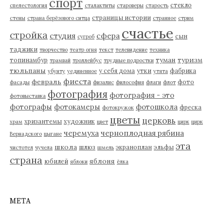
спорт
стекло
спелестология
сталактиты
староверы
старость
страницы истории
стены
страна берёзового ситца
странное
стрим
счастье
стройка
студия
сфера
сын
сугроб
таджики
творчество
театр огня
текст
телевидение
техника
туман
туризм
топинамбур
трамвай
троллейбус
трудные подростки
тюльпаны
у себя дома
утки
фабрика
убунту
уединенное
утята
фиеста
февраль
фото
фасады
физалис
философия
флаги
флот
фотография
фотография - это
фотовыставка
фотографы
фотокамеры
фотошкола
фреска
фотокружок
цветы
церковь
хризантемы
художник
храм
цвет
цирк
цирк
черемуха
черноплодная рябина
Вернадского
цыгане
эта
школа
шлюз
экраноплан
эльфы
чистотел
чучела
шмель
страна
яблоня
юбилей
яблоки
ёлка
МЕТА