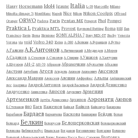
Italia
Idol4
Horsemann
Hassy
Igaune
L-39
Marceille
Milano
Nikon Coolpix
Nice
Minolta dimage 7i
Montblanc
Napoli
Nikon
Offroad
ORWO
Paris
Pentax ME
Phol
Pompei
Orange
Padova
Peugeot
Praktica L
Praktica MTL
Provost
Roma
Raymond Rutting
RSS
San
SONY ALPHA 7
Francisco
Savin
Siena
Sirmione
Sony NEX-5T
Suchy
Venezia
Volvo 340
void
Verona
via
Zeiss
А-380
А.Белкин
А.Буранцев
А.Бутко
А.К.Антонов
А.Галкин
А.Литинецкий
А.Медведев
А.Морев
А.Садиков
А.Ушаков
А.Семенов
А.Соколов
А.Спирин
А.Халтурин
АН-2
Абрамочкин
А.Щугорев
АН-70
Абрамов
Абулхатин
Абхазия
Аксенов
Агеев
Австрия
Автобанк
Агидель
Акимов
Акимович
Альпы
Александр Маврин
Алешин
Алексеев
Алфреймс
Алёшкинский
Андрей Антонов
Андрей Денисенко
лес
Америка
Андрей Васильев
Аносов
Армения
Андрусенко
Аникеевка
Апуневич
Артеменков
Аэронатц
Аюпов
Архипов
Артём Денисенко
Баженов
Баев
Байков
Б.Степанов
БМО
Байкал
Байконур
Бакирова
Бардаев
Баскова
Бейдик
Барабанов
Бармичева
Башкирия
Белая
Белкин
Белоцерковская
Белкард
Белорусов
Белоцерковский
Белякова
Библиоглобус
Блынская
Богданов
Богоявление
Болгария
Болшево
Братовка
Большой Афанасьевский
Борис
Боряна Росса
Босс Сорокин