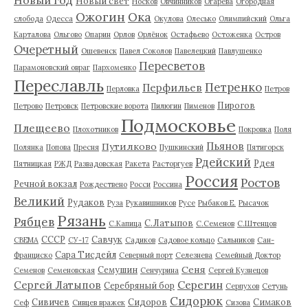
Новый свет
Носков
Овчинников
Огарёва
Огородная
Ожогин
Ока
слобода
Одесса
Окулова
Олесько
Олимпийский
Ольга
Карталова
Ольгово
Опарин
Орлов
Орлёнок
Остафьево
Остоженка
Остров
Очеретный
Ошевенск
Павел Соколов
Павелецкий
Павлушенко
Пересветов
Парамоновский овраг
Пархоменко
Переславль
Петренко
Перфильев
Перловка
Петров
Пирогов
Петрово
Петровск
Петровские ворота
Пилюгин
Пименов
Подмосковье
Плещеево
Плохотников
Покровка
Поля
Пьянов
Путилково
Полянка
Попова
Пресня
Пушкинский
Пятигорск
Рдейский
Рдея
Пятницкая
РЖД
Развадовская
Ракета
Расторгуев
Россия
Ростов
Речной вокзал
Рождествено
Росси
Россина
Великий
Рудаков
Руза
Рукавишников
Русе
Рыбаков Е.
Рысачок
Рязань
Рябцев
С.Латыпов
С.Капица
С.Семенов
С.Штенцов
СССР
Савчук
СВЕМА
СУ-17
Садиков
Садовое кольцо
Сальников
Сан-
Сара Тисдейл
Франциско
Северный порт
Селезнева
Семейный Доктор
Сеня
Семушин
Семенов
Семеновская
Сенчурина
Сергей Кузнецов
Серегин
Сергей Латыпов
Серебряный бор
Серпухов
Сетунь
Сидорюк
Сивичев
Сидоров
Симаков
Сеф
Сивцев вражек
Сизова