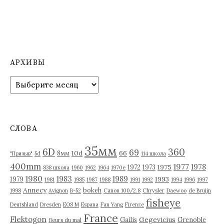
АРХИВЫ
А
р
х
и
в
СЛОВА
ы
35мм
6D
360
69
10d
66
8мм
"Призыв"
5d
114 школа
400mm
1977
1978
1975
1972
1973
838 школа
1960
1962
1964
1970е
1980
1983
1989
1993
1979
1981
1985
1987
1988
1991
1992
1994
1996
1997
Annecy
bokeh
1998
Avignon
B-52
Canon 100/2.8
Chrysler
Daewoo
de Bruijn
fisheye
Deutshland
Dresden
EOS M
Espana
Fan Yang
Firenze
France
Flektogon
Gegevicius
Gailis
Grenoble
fleurs du mal