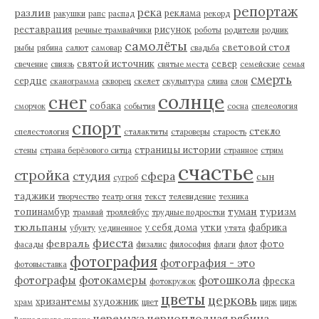
репортаж
река
разлив
реклама
ракушки
рапс
распад
рекорд
реставрация
рисунок
речные трамвайчики
роботы
родители
родник
самолёты
световой стол
рыбы
рябина
салют
самовар
свадьба
святой источник
север
свечение
свиязь
святые места
семейские
семья
смерть
сердце
сканограмма
скворец
скелет
скульптура
слива
слон
солнце
снег
собака
сморчок
события
сосна
спелеология
спорт
стекло
спелестология
сталактиты
староверы
старость
страницы истории
стены
страна берёзового ситца
странное
стрим
счастье
стройка
студия
сфера
сын
сугроб
таджики
творчество
театр огня
текст
телевидение
техника
туман
туризм
топинамбур
трамвай
троллейбус
трудные подростки
тюльпаны
у себя дома
утки
фабрика
убунту
уединенное
утята
фиеста
февраль
фото
фасады
физалис
философия
флаги
флот
фотография
фотография - это
фотовыставка
фотографы
фотокамеры
фотошкола
фреска
фотокружок
цветы
церковь
хризантемы
художник
храм
цвет
цирк
цирк
черемуха
черноплодная рябина