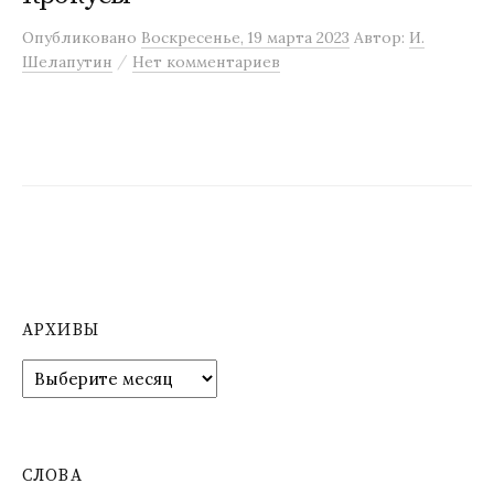
м
Опубликовано
Воскресенье, 19 марта 2023
Автор:
И.
у
/
Шелапутин
Нет комментариев
АРХИВЫ
А
р
х
и
в
СЛОВА
ы