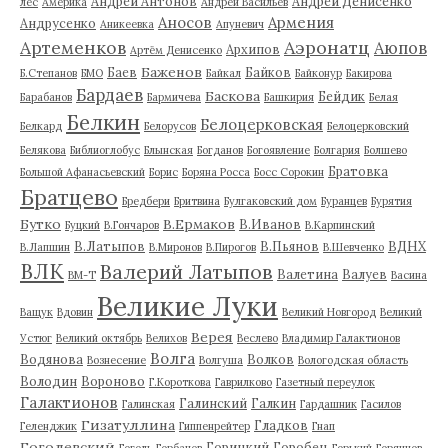
Андрей Антонов
Андрей Денисенко
лес
Америка
Андрей Васильев
Аносов
Армения
Андрусенко
Аникеевка
Апуневич
Артеменков
Аэронатц
Аюпов
Архипов
Артём Денисенко
Баженов
Баев
Байков
Б.Степанов
БМО
Байкал
Байконур
Бакирова
Бардаев
Баскова
Бейдик
Барабанов
Бармичева
Башкирия
Белая
Белкин
Белоцерковская
Белкард
Белорусов
Белоцерковский
Белякова
Библиоглобус
Блынская
Богданов
Богоявление
Болгария
Болшево
Братовка
Большой Афанасьевский
Борис
Боряна Росса
Босс Сорокин
Братцево
Бредбери
Бритвина
Булгаковский дом
Буранцев
Бурятия
Бутко
В.Ермаков
В.Иванов
Буцкий
В.Гончаров
В.Карпинский
В.Латыпов
В.Пьянов
ВДНХ
В.Лапшин
В.Миронов
В.Пирогов
В.Шевченко
ВЛК
Валерий Латыпов
Валетина
Валуев
ВМ-Т
Васина
Великие Луки
Ващук
Вдовин
Великий Новгород
Великий
Верея
Устюг
Великий октябрь
Велихов
Веслево
Владимир Галактионов
Волга
Водянова
Волков
Вознесение
Волгуша
Вологодская область
Володин
Вороново
Г.Короткова
Гаврилково
Газетный переулок
Галактионов
Галинский
Галкин
Галинская
Гардашник
Гасилов
Гизатуллина
Гладков
Геленджик
Гиппенрейтер
Гнап
Гоголевский
Горицкий
Горобец
Гоголь
Горбачев
Горький
Горяинов