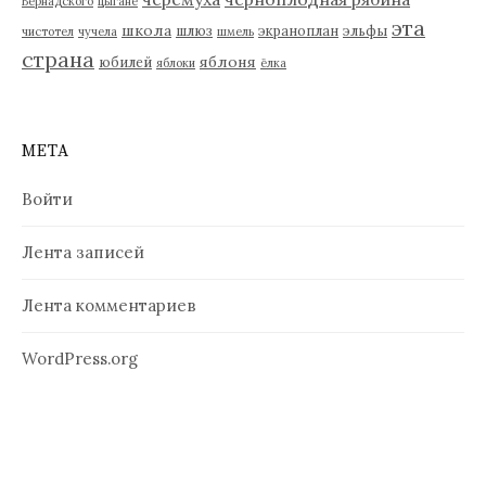
Вернадского
цыгане
эта
школа
шлюз
экраноплан
эльфы
чистотел
чучела
шмель
страна
яблоня
юбилей
яблоки
ёлка
МЕТА
Войти
Лента записей
Лента комментариев
WordPress.org