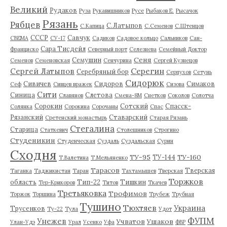
Великий
Рудаков
Руза
Рукавишников
Русе
Рыбаков Е.
Рысачок
Рязань
Рябцев
С.Латыпов
С.Капица
С.Семенов
С.Штенцов
СССР
Савчук
СВЕМА
СУ-17
Садиков
Садовое кольцо
Сальников
Сан-
Сара Тисдейл
Франциско
Северный порт
Селезнева
Семейный Доктор
Сеня
Семушин
Семенов
Семеновская
Сенчурина
Сергей Кузнецов
Серегин
Сергей Латыпов
Серебряный бор
Серпухов
Сетунь
Сидорюк
Сивичев
Сидоров
Симаков
Сеф
Сивцев вражек
Сизова
Сити
Синица
Слетова
Славянов
Смена-8М
Снетков
Соколов
Солотча
Сорокин
Сотский
Спасск-
Солянка
Сорокина
Сорочаны
Спас
Рязанский
Ставарский
Сретенский монастырь
Старая Рязань
Стегалина
Старица
Статкевич
Столешников
Строгино
Студеникин
Студенческая
Суздаль
Суздальская
Сурин
Сходня
ТУ-95
ТУ-160
ТУ-144
Т.Валетина
Т.Мельяненко
Тарасов
Тверская
Таганка
Таджикистан
Таран
Тахтамышев
Тверская
Торжков
область
Тип-22
Тишкин
Тер-Крикоров
Титов
Ткачев
Третьяковка
Трофимов
Торжок
Торшина
Трубеж
Трубная
Тушино
Тюхтяев
Украина
Трусенков
Ту-22
Тула
Удот
ФУПМ
Унежев
Учватов
Ушаков
Улан-Удэ
Урал
Усенко
Уфа
ФВР