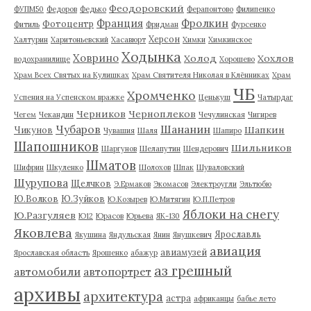
Феодоровский
ФУПМ50
Федоров
Федько
Ферапонтово
Филипенко
Франция
Фролкин
Фотоцентр
Фитиль
Фридман
Фурсенко
Херсон
Халтурин
Харитоньевский
Хасавюрт
Химки
Химкинское
Ходынка
Ховрино
Холод
Хохлов
водохранилище
Хорошево
Храм Всех Святых на Кулишках
Храм Святителя Николая в Клённиках
Храм
ЧБ
Хромченко
Успения на Успенском вражке
Ценькуш
Чатырдаг
Черников
Черноплеков
Чегем
Чекандин
Чечулинская
Чигирев
Чубаров
Шананин
Шапкин
Чикунов
Чувашия
Шаля
Шапиро
Шапошников
Шильников
Шаргунов
Шелапутин
Шендерович
Шматов
Шифрин
Шкуленко
Шолохов
Шпак
Шуваловский
Шурупова
Щелчков
Э.Ермаков
Экомасов
Электроугли
Эльтюбю
Ю.Волков
Ю.Зуйков
Ю.Козырев
Ю.Митягин
Ю.П.Петров
Яблоки на снегу
Ю.Разгуляев
Ю12
Юрасов
Юрьева
ЯК-130
Яковлева
Ярославль
Якушина
Яндульская
Янин
Янушкевич
авиация
авиамузей
Ярославская область
Ярошенко
абажур
аз грешный
автомобили
автопортрет
архивы
архитектура
астра
африканцы
бабье лето