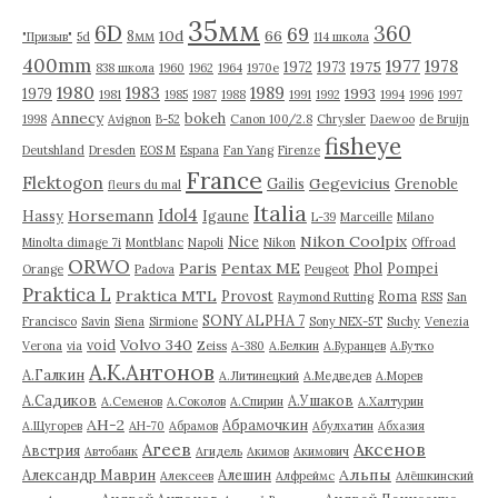
35мм
6D
360
69
10d
66
8мм
"Призыв"
5d
114 школа
400mm
1977
1978
1975
1972
1973
838 школа
1960
1962
1964
1970е
1980
1983
1989
1993
1979
1981
1985
1987
1988
1991
1992
1994
1996
1997
Annecy
bokeh
1998
Avignon
B-52
Canon 100/2.8
Chrysler
Daewoo
de Bruijn
fisheye
Deutshland
Dresden
EOS M
Espana
Fan Yang
Firenze
France
Flektogon
Gegevicius
Gailis
Grenoble
fleurs du mal
Italia
Idol4
Horsemann
Hassy
Igaune
L-39
Marceille
Milano
Nikon Coolpix
Nice
Minolta dimage 7i
Montblanc
Napoli
Nikon
Offroad
ORWO
Paris
Pentax ME
Phol
Pompei
Orange
Padova
Peugeot
Praktica L
Praktica MTL
Provost
Roma
Raymond Rutting
RSS
San
SONY ALPHA 7
Francisco
Savin
Siena
Sirmione
Sony NEX-5T
Suchy
Venezia
Volvo 340
void
Verona
via
Zeiss
А-380
А.Белкин
А.Буранцев
А.Бутко
А.К.Антонов
А.Галкин
А.Литинецкий
А.Медведев
А.Морев
А.Садиков
А.Ушаков
А.Семенов
А.Соколов
А.Спирин
А.Халтурин
АН-2
Абрамочкин
А.Щугорев
АН-70
Абрамов
Абулхатин
Абхазия
Аксенов
Агеев
Австрия
Автобанк
Агидель
Акимов
Акимович
Альпы
Александр Маврин
Алешин
Алексеев
Алфреймс
Алёшкинский