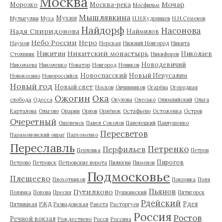
Москва
Мочар
Морозко
Москва-река
Мосфильм
Мышлявкина
Мухин
Мутыгулин
Муха
Н.Н.Кудрявцев
Н.Н.Семенов
Найдорф
Насонова
Надя Спиридонова
Наймилов
Небо России
Неро
Наумов
Нерская
Нижний Новгород
Никита
Никитский монастырь
Никитин
Николаев
Столпник
Никифоров
Новодевичий
Николаева
Николенко
Новатор
Новгород
Новиков
Новоспасский
Новый Иерусалим
Новокосино
Новороссийск
Новый год
Новый свет
Носков
Овчинников
Огарёва
Огородная
Ожогин
Ока
слобода
Одесса
Окулова
Олесько
Олимпийский
Ольга
Карталова
Ольгово
Опарин
Орлов
Орлёнок
Остафьево
Остоженка
Остров
Очеретный
Ошевенск
Павел Соколов
Павелецкий
Павлушенко
Пересветов
Парамоновский овраг
Пархоменко
Переславль
Петренко
Перфильев
Перловка
Петров
Пирогов
Петрово
Петровск
Петровские ворота
Пилюгин
Пименов
Подмосковье
Плещеево
Плохотников
Покровка
Поля
Пьянов
Путилково
Полянка
Попова
Пресня
Пушкинский
Пятигорск
Рдейский
Рдея
Пятницкая
РЖД
Развадовская
Ракета
Расторгуев
Россия
Ростов
Речной вокзал
Рождествено
Росси
Россина