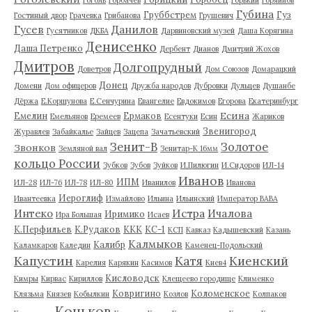
Губина
Груббстрем
Гуз
Гостиный двор
Грачевка
Грибанова
Грушевич
Гусев
Данилов
Гусятников
ДКБА
Дарвиновский музей
Даша Корягина
Денисенко
Даша Петренко
Дербент
Дианов
Дмитрий Жохов
Дмитров
Долгопрудный
Доветров
Дом Союзов
Домарацкий
Донец
Домени
Дом офицеров
Дружба народов
Дубровки
Дульцев
Душанбе
Дёржа
Е.Коршунова
Е.Сенчурина
Евангелие
Евдокимов
Егорова
Екатеринбург
Есина
Емелин
Ермаков
Емельянов
Еремеев
Есентуки
Есин
Жариков
Звенигород
Журавлев
Забайкалье
Зайцев
Зацепа
Зачатьевский
Зенит-В
Золотое
Звонков
Земляной вал
Зенитар-К 16мм
кольцо России
Зубков
Зубов
Зуйков
И.Пилюгин
И.Сидоров
ИЛ-14
Иванов
ИПМ
ИЛ-28
ИЛ-76
ИЛ-78
ИЛ-80
Иванилов
Иванова
Иероглиф
Ивантеевка
Измайлово
Ильина
Ильинский
Император ВАВА
Истра
Интеко
Ичалова
Иримико
Ира Большая
Исаев
К.Перфильев
К.Рудаков
ККК
КС-1
КСП
Кавказ
Кадышевский
Казань
Калмыков
Калибр
Каламкаров
Каледин
Каменец-Подольский
Капустин
Катя
Киенский
Карелия
Карякин
Касимов
Киев4
Кисловодск
Кимры
Кирвас
Кириллов
Клещеево городище
Клименко
Ковригино
Коломенское
Клязьма
Князев
Кобылкин
Козлов
Колпаков
Коньков