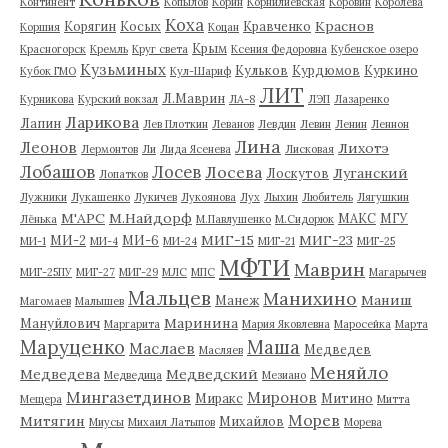
Континент
Копылов
Корин
Корнилиевская
Коровин
Королева
Коха
Краснов
Корягин
Косых
Кравченко
Коршия
Коцан
Крым
Красногорск
Кремль
Круг света
Ксения Федоровна
Кубенское озеро
Кузьминых
Кульков
Курдюмов
Куркино
Кубок ГМО
Кул-Шариф
ЛИТ
Л.Маврин
Курникова
Курский вокзал
ЛА-8
ЛЭП
Лазаренко
Ларикова
Лапин
Лев Плоткин
Леванов
Левдин
Левин
Ленин
Леннон
Лина
Леонов
Лихотэ
Лермонтов
Ли
Лида Ясенева
Лисковая
Лобашов
Лосев
Лосева
Луганский
Лоскутов
Лопатков
Лужники
Лукашенко
Лукичев
Лукоянова
Лух
Лыхин
Любитель
Лягушкин
М'АРС
М.Найдорф
МАКС
МГУ
Лёнька
М.Павлушенко
М.Сидорюк
МИГ-15
МИГ-23
МИ-2
МИ-6
МИ-1
МИ-4
МИ-24
МИГ-21
МИГ-25
МФТИ
Маврин
МИГ-25ПУ
МИГ-27
МИГ-29
МЛС
МПС
Магарычев
Мальцев
Манихино
Маниш
Манеж
Магомаев
Малышев
Маринина
Мануйлович
Маргарита
Мария Яковлевна
Маросейка
Марта
Маруценко
Маша
Маслаев
Медведев
Масляев
Меняйло
Медведева
Медведский
Медведица
Мезиано
Мингазетдинов
Миронов
Миракс
Митино
Мещера
Митта
Морев
Митягин
Михайлов
Миусы
Михаил Латыпов
Морева