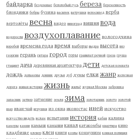
береза
байдарка
бездомные
белолобый гусь
беременность
верба
бузина
блондинки
бобры
василек
ватрушки
велосипед
весна
вода
вишня
вертолёты
видео
виноград
воздухоплавание
вологодчина
водоросли
время
высота
времена года
выборы
воробей
выдра
вяз
город
герань
горы
георгин
гитара
гравилат речной
гроза
груша
дети
дача
деревянная архитектура
гтацинт
детская комната
жанр
дождь
елки
думы
дольмены
донник
друзья
дуб
железная
жизнь
дорога
живая история
жильё
журнал Москва
заброшка
зима
затмение
запасник
затвор
земля
золотарник
золото
золотой
иней
из окна
искусство
иван-чай
иконостас
шар
игрушки
история
калина
испытания
искусство видеть
ислам
кабан
канал
камыш
камыши
катакомбы
кино
камеры
камни
квартира
клен
кладбище
книги
коммунизм
клевер
козлы
конная полиция