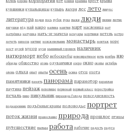
корпоратив
конь
кот
крест
крыша
корова
кошки
крапива
лето
лес
кувшинки
купальщицы
купырь
лагеря
линукс
люди
литература
лодки
лось
лубок
луна
лыжи
люпин
лютик
март
май
макро
масленица
лягушки
лёд
малина
мантия
мат
мать-и-мачеха
метель
матрёшка
матушка
мемуары
мертвяки
метро
монастырь
море
мечеть
мимоза
митинг
можжевельник
монтаж
наличник
мусор
мост
музей
мухи
мышиный горошек
натюрморт
небо
ню
небоскребы
невозвратимое
ночь
ноябрь
окно
общество
одуванчики
обряды
огонь
озеро
окопы
октябрь
осень
ольха
отец
охота
олень
опыт
опыты
осина
панорама
памятники
парамотор
память
параплан
пейзаж
паутина
пепелище
первомай
первый класс
перестройка
пикульник
печаль
повседневность
пиво
пирамида Голода
портрет
половодье
подъёмные краны
подмаренник
природа
поток жизни
прошлое
птицы
православие
работа
путешествие
рабочие
пыльца
радость
радуга