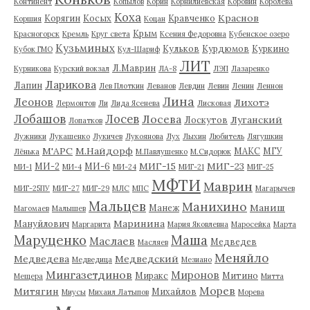
Континент
Копылов
Корин
Корнилиевская
Коровин
Королева
Коха
Краснов
Корягин
Косых
Кравченко
Коршия
Коцан
Крым
Красногорск
Кремль
Круг света
Ксения Федоровна
Кубенское озеро
Кузьминых
Кульков
Курдюмов
Куркино
Кубок ГМО
Кул-Шариф
ЛИТ
Л.Маврин
Курникова
Курский вокзал
ЛА-8
ЛЭП
Лазаренко
Ларикова
Лапин
Лев Плоткин
Леванов
Левдин
Левин
Ленин
Леннон
Лина
Леонов
Лихотэ
Лермонтов
Ли
Лида Ясенева
Лисковая
Лобашов
Лосев
Лосева
Луганский
Лоскутов
Лопатков
Лужники
Лукашенко
Лукичев
Лукоянова
Лух
Лыхин
Любитель
Лягушкин
М'АРС
М.Найдорф
МАКС
МГУ
Лёнька
М.Павлушенко
М.Сидорюк
МИГ-15
МИГ-23
МИ-2
МИ-6
МИ-1
МИ-4
МИ-24
МИГ-21
МИГ-25
МФТИ
Маврин
МИГ-25ПУ
МИГ-27
МИГ-29
МЛС
МПС
Магарычев
Мальцев
Манихино
Маниш
Манеж
Магомаев
Малышев
Маринина
Мануйлович
Маргарита
Мария Яковлевна
Маросейка
Марта
Маруценко
Маша
Маслаев
Медведев
Масляев
Меняйло
Медведева
Медведский
Медведица
Мезиано
Мингазетдинов
Миронов
Миракс
Митино
Мещера
Митта
Морев
Митягин
Михайлов
Миусы
Михаил Латыпов
Морева