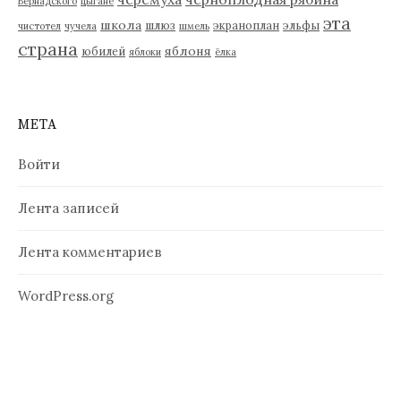
Вернадского
цыгане
эта
школа
шлюз
экраноплан
эльфы
чистотел
чучела
шмель
страна
яблоня
юбилей
яблоки
ёлка
МЕТА
Войти
Лента записей
Лента комментариев
WordPress.org