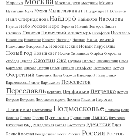
Москва
Мочар
Морозко
Москва-река
Мосфильм
Мышлявкина
Мухин
Мутыгулин
Муха
Н.Н.Кудрявцев
Н.Н.Семенов
Найдорф
Насонова
Надя Спиридонова
Наймилов
Небо России
Неро
Наумов
Нерская
Нижний Новгород
Никита
Никитский монастырь
Никитин
Николаев
Столпник
Никифоров
Новодевичий
Николаева
Николенко
Новатор
Новгород
Новиков
Новоспасский
Новый Иерусалим
Новокосино
Новороссийск
Новый год
Новый свет
Носков
Овчинников
Огарёва
Огородная
Ожогин
Ока
слобода
Одесса
Окулова
Олесько
Олимпийский
Ольга
Карталова
Ольгово
Опарин
Орлов
Орлёнок
Остафьево
Остоженка
Остров
Очеретный
Ошевенск
Павел Соколов
Павелецкий
Павлушенко
Пересветов
Парамоновский овраг
Пархоменко
Переславль
Петренко
Перфильев
Перловка
Петров
Пирогов
Петрово
Петровск
Петровские ворота
Пилюгин
Пименов
Подмосковье
Плещеево
Плохотников
Покровка
Поля
Пьянов
Путилково
Полянка
Попова
Пресня
Пушкинский
Пятигорск
Рдейский
Рдея
Пятницкая
РЖД
Развадовская
Ракета
Расторгуев
Россия
Ростов
Речной вокзал
Рождествено
Росси
Россина