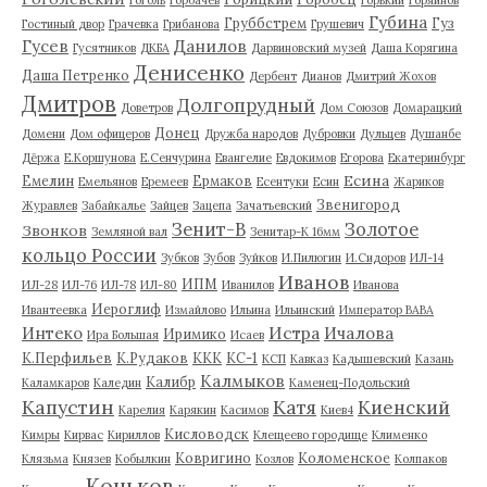
Губина
Груббстрем
Гуз
Гостиный двор
Грачевка
Грибанова
Грушевич
Гусев
Данилов
Гусятников
ДКБА
Дарвиновский музей
Даша Корягина
Денисенко
Даша Петренко
Дербент
Дианов
Дмитрий Жохов
Дмитров
Долгопрудный
Доветров
Дом Союзов
Домарацкий
Донец
Домени
Дом офицеров
Дружба народов
Дубровки
Дульцев
Душанбе
Дёржа
Е.Коршунова
Е.Сенчурина
Евангелие
Евдокимов
Егорова
Екатеринбург
Есина
Емелин
Ермаков
Емельянов
Еремеев
Есентуки
Есин
Жариков
Звенигород
Журавлев
Забайкалье
Зайцев
Зацепа
Зачатьевский
Зенит-В
Золотое
Звонков
Земляной вал
Зенитар-К 16мм
кольцо России
Зубков
Зубов
Зуйков
И.Пилюгин
И.Сидоров
ИЛ-14
Иванов
ИПМ
ИЛ-28
ИЛ-76
ИЛ-78
ИЛ-80
Иванилов
Иванова
Иероглиф
Ивантеевка
Измайлово
Ильина
Ильинский
Император ВАВА
Истра
Интеко
Ичалова
Иримико
Ира Большая
Исаев
К.Перфильев
К.Рудаков
ККК
КС-1
КСП
Кавказ
Кадышевский
Казань
Калмыков
Калибр
Каламкаров
Каледин
Каменец-Подольский
Капустин
Катя
Киенский
Карелия
Карякин
Касимов
Киев4
Кисловодск
Кимры
Кирвас
Кириллов
Клещеево городище
Клименко
Ковригино
Коломенское
Клязьма
Князев
Кобылкин
Козлов
Колпаков
Коньков