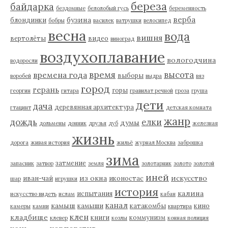
береза
байдарка
бездомные
белолобый гусь
беременность
верба
бузина
блондинки
бобры
василек
ватрушки
велосипед
весна
вода
вишня
вертолёты
видео
виноград
воздухоплавание
вологодчина
водоросли
время
высота
времена года
выборы
воробей
выдра
вяз
город
герань
горы
георгин
гитара
гравилат речной
гроза
груша
дети
дача
деревянная архитектура
гтацинт
детская комната
жанр
дождь
елки
думы
дольмены
донник
друзья
дуб
железная
жизнь
дорога
живая история
жильё
журнал Москва
заброшка
зима
затмение
запасник
затвор
земля
золотарник
золото
золотой
иней
из окна
искусство
иван-чай
иконостас
шар
игрушки
история
калина
испытания
искусство видеть
ислам
кабан
канал
камыш
камыши
катакомбы
кино
камеры
камни
квартира
клен
кладбище
книги
коммунизм
клевер
козлы
конная полиция