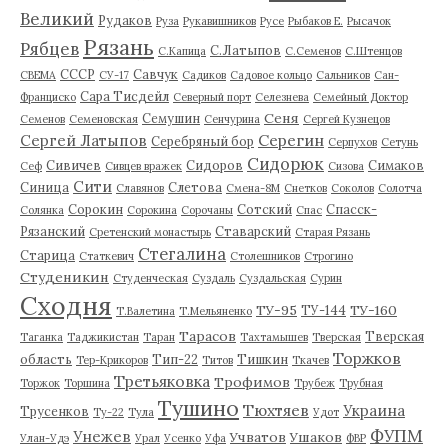
Великий
Рудаков
Руза
Рукавишников
Русе
Рыбаков Е.
Рысачок
Рязань
Рябцев
С.Латыпов
С.Капица
С.Семенов
С.Штенцов
СССР
Савчук
СВЕМА
СУ-17
Садиков
Садовое кольцо
Сальников
Сан-
Сара Тисдейл
Франциско
Северный порт
Селезнева
Семейный Доктор
Сеня
Семушин
Семенов
Семеновская
Сенчурина
Сергей Кузнецов
Серегин
Сергей Латыпов
Серебряный бор
Серпухов
Сетунь
Сидорюк
Сивичев
Сидоров
Симаков
Сеф
Сивцев вражек
Сизова
Сити
Синица
Слетова
Славянов
Смена-8М
Снетков
Соколов
Солотча
Сорокин
Сотский
Спасск-
Солянка
Сорокина
Сорочаны
Спас
Рязанский
Ставарский
Сретенский монастырь
Старая Рязань
Стегалина
Старица
Статкевич
Столешников
Строгино
Студеникин
Студенческая
Суздаль
Суздальская
Сурин
Сходня
ТУ-95
ТУ-160
ТУ-144
Т.Валетина
Т.Мельяненко
Тарасов
Тверская
Таганка
Таджикистан
Таран
Тахтамышев
Тверская
Торжков
область
Тип-22
Тишкин
Тер-Крикоров
Титов
Ткачев
Третьяковка
Трофимов
Торжок
Торшина
Трубеж
Трубная
Тушино
Тюхтяев
Украина
Трусенков
Ту-22
Тула
Удот
ФУПМ
Унежев
Учватов
Ушаков
Улан-Удэ
Урал
Усенко
Уфа
ФВР