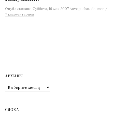
м
/
Опубликовано
Суббота, 19 мая 2007
Автор:
chat-de-mer
у
7 комментариев
АРХИВЫ
А
р
х
и
в
СЛОВА
ы