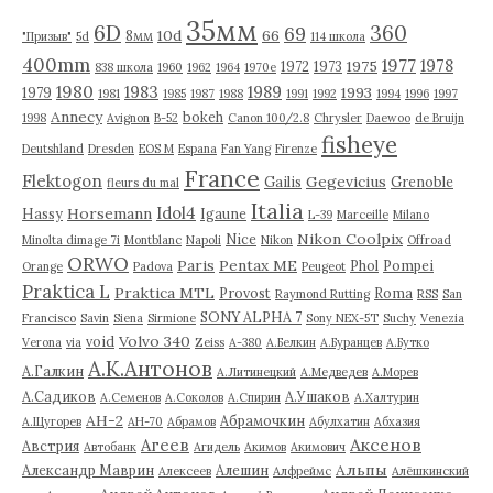
35мм
6D
360
69
10d
66
8мм
"Призыв"
5d
114 школа
400mm
1977
1978
1975
1972
1973
838 школа
1960
1962
1964
1970е
1980
1983
1989
1993
1979
1981
1985
1987
1988
1991
1992
1994
1996
1997
Annecy
bokeh
1998
Avignon
B-52
Canon 100/2.8
Chrysler
Daewoo
de Bruijn
fisheye
Deutshland
Dresden
EOS M
Espana
Fan Yang
Firenze
France
Flektogon
Gegevicius
Gailis
Grenoble
fleurs du mal
Italia
Idol4
Horsemann
Hassy
Igaune
L-39
Marceille
Milano
Nikon Coolpix
Nice
Minolta dimage 7i
Montblanc
Napoli
Nikon
Offroad
ORWO
Paris
Pentax ME
Phol
Pompei
Orange
Padova
Peugeot
Praktica L
Praktica MTL
Provost
Roma
Raymond Rutting
RSS
San
SONY ALPHA 7
Francisco
Savin
Siena
Sirmione
Sony NEX-5T
Suchy
Venezia
Volvo 340
void
Verona
via
Zeiss
А-380
А.Белкин
А.Буранцев
А.Бутко
А.К.Антонов
А.Галкин
А.Литинецкий
А.Медведев
А.Морев
А.Садиков
А.Ушаков
А.Семенов
А.Соколов
А.Спирин
А.Халтурин
АН-2
Абрамочкин
А.Щугорев
АН-70
Абрамов
Абулхатин
Абхазия
Аксенов
Агеев
Австрия
Автобанк
Агидель
Акимов
Акимович
Альпы
Александр Маврин
Алешин
Алексеев
Алфреймс
Алёшкинский