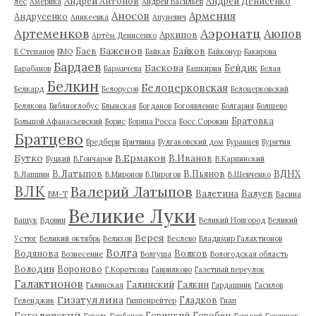
Андрей Антонов
Андрей Денисенко
лес
Америка
Андрей Васильев
Аносов
Армения
Андрусенко
Аникеевка
Апуневич
Артеменков
Аэронатц
Аюпов
Архипов
Артём Денисенко
Баженов
Баев
Байков
Б.Степанов
БМО
Байкал
Байконур
Бакирова
Бардаев
Баскова
Бейдик
Барабанов
Бармичева
Башкирия
Белая
Белкин
Белоцерковская
Белкард
Белорусов
Белоцерковский
Белякова
Библиоглобус
Блынская
Богданов
Богоявление
Болгария
Болшево
Братовка
Большой Афанасьевский
Борис
Боряна Росса
Босс Сорокин
Братцево
Бредбери
Бритвина
Булгаковский дом
Буранцев
Бурятия
Бутко
В.Ермаков
В.Иванов
Буцкий
В.Гончаров
В.Карпинский
В.Латыпов
В.Пьянов
ВДНХ
В.Лапшин
В.Миронов
В.Пирогов
В.Шевченко
ВЛК
Валерий Латыпов
Валетина
Валуев
ВМ-Т
Васина
Великие Луки
Ващук
Вдовин
Великий Новгород
Великий
Верея
Устюг
Великий октябрь
Велихов
Веслево
Владимир Галактионов
Волга
Водянова
Волков
Вознесение
Волгуша
Вологодская область
Володин
Вороново
Г.Короткова
Гаврилково
Газетный переулок
Галактионов
Галинский
Галкин
Галинская
Гардашник
Гасилов
Гизатуллина
Гладков
Геленджик
Гиппенрейтер
Гнап
Гоголевский
Горицкий
Горобец
Гоголь
Горбачев
Горький
Горяинов