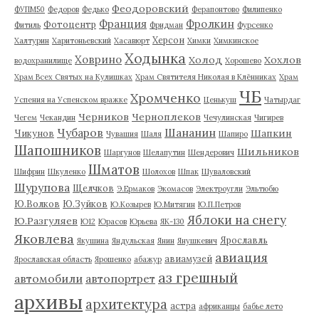
Феодоровский
ФУПМ50
Федоров
Федько
Ферапонтово
Филипенко
Франция
Фролкин
Фотоцентр
Фитиль
Фридман
Фурсенко
Херсон
Халтурин
Харитоньевский
Хасавюрт
Химки
Химкинское
Ходынка
Ховрино
Холод
Хохлов
водохранилище
Хорошево
Храм Всех Святых на Кулишках
Храм Святителя Николая в Клённиках
Храм
ЧБ
Хромченко
Успения на Успенском вражке
Ценькуш
Чатырдаг
Черников
Черноплеков
Чегем
Чекандин
Чечулинская
Чигирев
Чубаров
Шананин
Шапкин
Чикунов
Чувашия
Шаля
Шапиро
Шапошников
Шильников
Шаргунов
Шелапутин
Шендерович
Шматов
Шифрин
Шкуленко
Шолохов
Шпак
Шуваловский
Шурупова
Щелчков
Э.Ермаков
Экомасов
Электроугли
Эльтюбю
Ю.Волков
Ю.Зуйков
Ю.Козырев
Ю.Митягин
Ю.П.Петров
Яблоки на снегу
Ю.Разгуляев
Ю12
Юрасов
Юрьева
ЯК-130
Яковлева
Ярославль
Якушина
Яндульская
Янин
Янушкевич
авиация
авиамузей
Ярославская область
Ярошенко
абажур
аз грешный
автомобили
автопортрет
архивы
архитектура
астра
африканцы
бабье лето