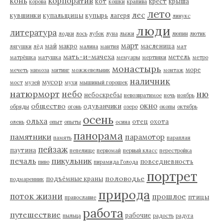
корпоратив
конь
кот
крест
крыша
корова
кошки
крапива
лето
лес
кувшинки
купальщицы
купырь
лагеря
линукс
люди
литература
лодки
лось
лубок
луна
лыжи
люпин
лютик
март
май
макро
масленица
лягушки
лёд
малина
мантия
мат
мать-и-мачеха
метель
матрёшка
матушка
мемуары
мертвяки
метро
монастырь
море
мечеть
мимоза
митинг
можжевельник
монтаж
наличник
мусор
мост
музей
мухи
мышиный горошек
натюрморт
небо
ню
небоскребы
невозвратимое
ночь
ноябрь
окно
общество
одуванчики
обряды
огонь
озеро
окопы
октябрь
осень
ольха
отец
охота
олень
опыт
опыты
осина
панорама
памятники
парамотор
память
параплан
пейзаж
паутина
пепелище
первомай
первый класс
перестройка
пикульник
печаль
повседневность
пиво
пирамида Голода
портрет
половодье
подъёмные краны
подмаренник
природа
поток жизни
прошлое
птицы
православие
работа
путешествие
рабочие
пыльца
радость
радуга