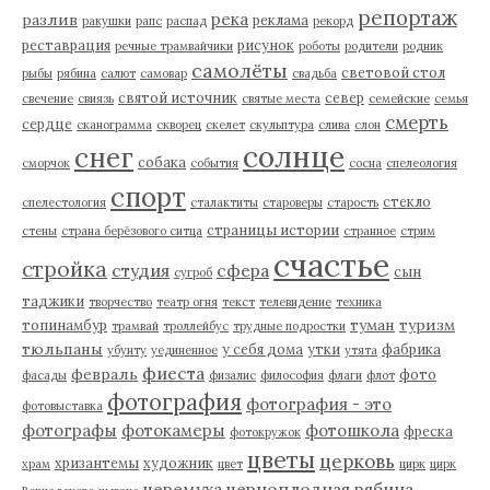
репортаж
река
разлив
реклама
ракушки
рапс
распад
рекорд
реставрация
рисунок
речные трамвайчики
роботы
родители
родник
самолёты
световой стол
рыбы
рябина
салют
самовар
свадьба
святой источник
север
свечение
свиязь
святые места
семейские
семья
смерть
сердце
сканограмма
скворец
скелет
скульптура
слива
слон
солнце
снег
собака
сморчок
события
сосна
спелеология
спорт
стекло
спелестология
сталактиты
староверы
старость
страницы истории
стены
страна берёзового ситца
странное
стрим
счастье
стройка
студия
сфера
сын
сугроб
таджики
творчество
театр огня
текст
телевидение
техника
туман
туризм
топинамбур
трамвай
троллейбус
трудные подростки
тюльпаны
у себя дома
утки
фабрика
убунту
уединенное
утята
фиеста
февраль
фото
фасады
физалис
философия
флаги
флот
фотография
фотография - это
фотовыставка
фотографы
фотокамеры
фотошкола
фреска
фотокружок
цветы
церковь
хризантемы
художник
храм
цвет
цирк
цирк
черемуха
черноплодная рябина