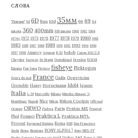
в
СЛОВА
ы
35мм
6D
69
10d
66
8мм
"Призыв"
5d
114
360
400mm
школа
838 школа
1960
1962
1964
1977
1980
1978
1975
1972
1973
1979
1970е
1981
1983
1989
1993
1985
1987
1988
1991
1992
1994
1996
Annecy
bokeh
1997
1998
Avignon
B-52
Canon 100/2.8
Chrysler
Daewoo
de Bruijn
Deutshland
Dresden
EOS M
fisheye
Flektogon
Espana
Fan Yang
Firenze
France
Gegevicius
Gailis
fleurs du mal
Idol4
Horsemann
Grenoble
Hassy
Igaune
Italia
L-39
Marceille
Milano
Minolta dimage 7i
Nikon Coolpix
Nice
Montblanc
Napoli
Nikon
Offroad
ORWO
Paris
Pentax ME
Orange
Padova
Peugeot
Praktica L
Praktica MTL
Phol
Pompei
Provost
Roma
Raymond Rutting
RSS
San Francisco
SONY ALPHA 7
Savin
Siena
Sirmione
Sony NEX-5T
Volvo 340
void
Suchy
Venezia
Verona
via
Zeiss
А-380