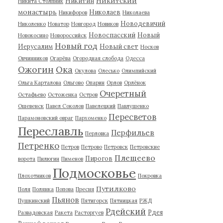
Никитский
Никитин
Никита Столпник
монастырь
Николаев
Никифоров
Николаева
Новодевичий
Николенко
Новатор
Новгород
Новиков
Новоспасский
Новый
Новокосино
Новороссийск
Новый год
Иерусалим
Новый свет
Носков
Овчинников
Огарёва
Огородная слобода
Одесса
Ожогин
Ока
Окулова
Олесько
Олимпийский
Ольга Карталова
Ольгово
Опарин
Орлов
Орлёнок
Очеретный
Остафьево
Остоженка
Остров
Ошевенск
Павел Соколов
Павелецкий
Павлушенко
Пересветов
Парамоновский овраг
Пархоменко
Переславль
Перфильев
Перловка
Петренко
Петров
Петрово
Петровск
Петровские
Плещеево
Пирогов
ворота
Пилюгин
Пименов
Подмосковье
Плохотников
Покровка
Путилково
Поля
Полянка
Попова
Пресня
Пьянов
Пушкинский
Пятигорск
Пятницкая
РЖД
Рдейский
Рдея
Развадовская
Ракета
Расторгуев