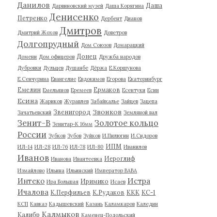
Данилов
Даша
Дарвиновский музей
Даша Корягина
Денисенко
Петренко
Дербент
Дианов
Дмитров
Дмитрий Жохов
Доветров
Долгопрудный
Дом Союзов
Домарацкий
Донец
Домени
Дом офицеров
Дружба народов
Дубровки
Дульцев
Душанбе
Дёржа
Е.Коршунова
Е.Сенчурина
Евангелие
Евдокимов
Егорова
Екатеринбург
Емелин
Ермаков
Емельянов
Еремеев
Есентуки
Есин
Есина
Жариков
Журавлев
Забайкалье
Зайцев
Зацепа
Звонков
Звенигород
Зачатьевский
Земляной вал
Зенит-В
Золотое кольцо
Зенитар-К 16мм
России
Зубков
Зубов
Зуйков
И.Пилюгин
И.Сидоров
ИПМ
ИЛ-14
ИЛ-28
ИЛ-76
ИЛ-78
ИЛ-80
Иванилов
Иванов
Иероглиф
Иванова
Ивантеевка
Измайлово
Ильина
Ильинский
Император ВАВА
Истра
Интеко
Иримико
Ира Большая
Исаев
Ичалова
К.Перфильев
К.Рудаков
ККК
КС-1
КСП
Кавказ
Кадышевский
Казань
Каламкаров
Каледин
Калмыков
Калибр
Каменец-Подольский