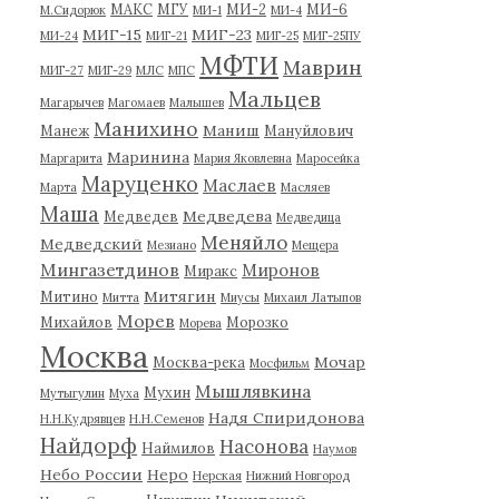
МАКС
МГУ
МИ-2
МИ-6
М.Сидорюк
МИ-1
МИ-4
МИГ-15
МИГ-23
МИ-24
МИГ-21
МИГ-25
МИГ-25ПУ
МФТИ
Маврин
МИГ-27
МИГ-29
МЛС
МПС
Мальцев
Магарычев
Магомаев
Малышев
Манихино
Маниш
Манеж
Мануйлович
Маринина
Маргарита
Мария Яковлевна
Маросейка
Маруценко
Маслаев
Марта
Масляев
Маша
Медведева
Медведев
Медведица
Меняйло
Медведский
Мезиано
Мещера
Мингазетдинов
Миронов
Миракс
Митягин
Митино
Митта
Миусы
Михаил Латыпов
Морев
Михайлов
Морозко
Морева
Москва
Мочар
Москва-река
Мосфильм
Мышлявкина
Мухин
Мутыгулин
Муха
Надя Спиридонова
Н.Н.Кудрявцев
Н.Н.Семенов
Найдорф
Насонова
Наймилов
Наумов
Небо России
Неро
Нерская
Нижний Новгород