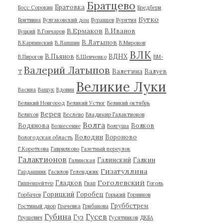
Братцево
Братовка
Босс Сорокин
Бредбери
Бутко
Бритвина
Булгаковский дом
Буранцев
Бурятия
В.Ермаков
В.Иванов
Буцкий
В.Гончаров
В.Латыпов
В.Карпинский
В.Лапшин
В.Миронов
ВЛК
В.Пьянов
ВДНХ
В.Пирогов
В.Шевченко
ВМ-
Валерий Латыпов
Валетина
Валуев
Т
Великие Луки
Васина
Ващук
Вдовин
Великий Новгород
Великий Устюг
Великий октябрь
Верея
Велихов
Веслево
Владимир Галактионов
Волга
Водянова
Волков
Вознесение
Волгуша
Володин
Вороново
Вологодская область
Г.Короткова
Гаврилково
Газетный переулок
Галактионов
Галинский
Галкин
Галинская
Гизатуллина
Гардашник
Гасилов
Геленджик
Гоголевский
Гладков
Гиппенрейтер
Гнап
Гоголь
Горицкий
Горобец
Горбачев
Горький
Горяинов
Груббстрем
Гостиный двор
Грачевка
Грибанова
Губина
Гусев
Гуз
Грушевич
Гусятников
ДКБА