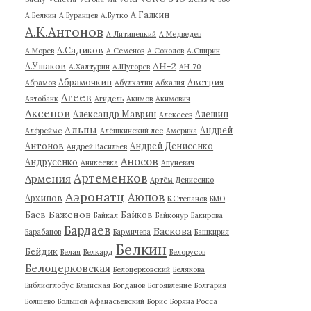
А.Галкин
А.Белкин
А.Буранцев
А.Бутко
А.К.Антонов
А.Литинецкий
А.Медведев
А.Садиков
А.Морев
А.Семенов
А.Соколов
А.Спирин
АН-2
А.Ушаков
А.Халтурин
А.Щугорев
АН-70
Абрамочкин
Австрия
Абрамов
Абулхатин
Абхазия
Агеев
Автобанк
Агидель
Акимов
Акимович
Аксенов
Александр Маврин
Алешин
Алексеев
Альпы
Андрей
Алфреймс
Алёшкинский лес
Америка
Антонов
Андрей Денисенко
Андрей Васильев
Аносов
Андрусенко
Аникеевка
Апуневич
Артеменков
Армения
Артём Денисенко
Аэронатц
Аюпов
Архипов
Б.Степанов
БМО
Баженов
Баев
Байков
Байкал
Байконур
Бакирова
Бардаев
Баскова
Барабанов
Бармичева
Башкирия
Белкин
Бейдик
Белая
Белкард
Белорусов
Белоцерковская
Белоцерковский
Белякова
Библиоглобус
Блынская
Богданов
Богоявление
Болгария
Болшево
Большой Афанасьевский
Борис
Боряна Росса