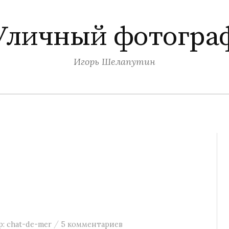
Уличный фотогра
Игорь Шелапутин
/
р:
chat-de-mer
5 комментариев