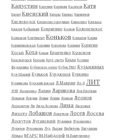
Капустин
Катя
Карелия
Карякин
Касимов
Киенский
Киев4
Кимры
Кирвас
Кириллов
Кисловодск
Клещеево городище
Клименко
Клязьма
Ковригино
Коломенское
Князев
Кобылкин
Козлов
Коньков
Колпаков
Континент
Копылов
Корин
Корягин
Корнилиевская
Коровин
Королева
Коршия
Коха
Краснов
Косых
Кравченко
Коцан
Крым
Красногорск
Кремль
Круг света
Ксения
Кузьминых
Федоровна
Кубенское озеро
Кубок ГМО
Кульков
Курдюмов
Куркино
Кул-Шариф
ЛИТ
Л.Маврин
Курникова
Курский вокзал
ЛА-8
Ларикова
Лапин
ЛЭП
Лазаренко
Лев Плоткин
Леонов
Леванов
Левдин
Левин
Ленин
Леннон
Лина
Лермонтов
Ли
Лида Ясенева
Лисковая
Лобашов
Лосев
Лосева
Лихотэ
Лопатков
Луганский
Лоскутов
Лужники
Лукашенко
Лукичев
Лукоянова
Лух
Лыхин
Любитель
Лягушкин
М'АРС
М.Найдорф
Лёнька
М.Павлушенко