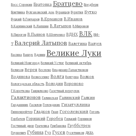
Братцево
Братовка
Босс Сорокин
Бредбери
Бутко
Бритвина
Булгаковский дом
Буранцев
Бурятия
В.Ермаков
В.Иванов
Буцкий
В.Гончаров
В.Латыпов
В.Карпинский
В.Лапшин
В.Миронов
ВЛК
В.Пьянов
ВДНХ
В.Пирогов
В.Шевченко
ВМ-
Валерий Латыпов
Валетина
Валуев
Т
Великие Луки
Васина
Ващук
Вдовин
Великий Новгород
Великий Устюг
Великий октябрь
Верея
Велихов
Веслево
Владимир Галактионов
Волга
Водянова
Волков
Вознесение
Волгуша
Володин
Вороново
Вологодская область
Г.Короткова
Гаврилково
Газетный переулок
Галактионов
Галинский
Галкин
Галинская
Гизатуллина
Гардашник
Гасилов
Геленджик
Гоголевский
Гладков
Гиппенрейтер
Гнап
Гоголь
Горицкий
Горобец
Горбачев
Горький
Горяинов
Груббстрем
Гостиный двор
Грачевка
Грибанова
Губина
Гусев
Гуз
Грушевич
Гусятников
ДКБА