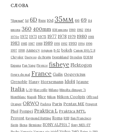
в
СЛОВА
ы
35мм
6D
69
10d
66
8мм
"Призыв"
5d
114
360
400mm
школа
838 школа
1960
1962
1964
1977
1980
1978
1975
1972
1973
1979
1970е
1981
1983
1989
1993
1985
1987
1988
1991
1992
1994
1996
Annecy
bokeh
1997
1998
Avignon
B-52
Canon 100/2.8
Chrysler
Daewoo
de Bruijn
Deutshland
Dresden
EOS M
fisheye
Flektogon
Espana
Fan Yang
Firenze
France
Gegevicius
Gailis
fleurs du mal
Idol4
Horsemann
Grenoble
Hassy
Igaune
Italia
L-39
Marceille
Milano
Minolta dimage 7i
Nikon Coolpix
Nice
Montblanc
Napoli
Nikon
Offroad
ORWO
Paris
Pentax ME
Orange
Padova
Peugeot
Praktica L
Praktica MTL
Phol
Pompei
Provost
Roma
Raymond Rutting
RSS
San Francisco
SONY ALPHA 7
Savin
Siena
Sirmione
Sony NEX-5T
Volvo 340
void
Suchy
Venezia
Verona
via
Zeiss
А-380