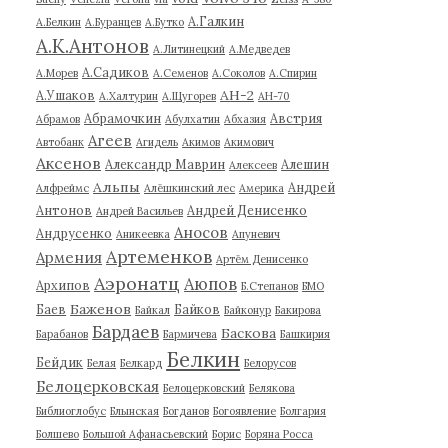
А.Галкин
А.Белкин
А.Буранцев
А.Бутко
А.К.Антонов
А.Литинецкий
А.Медведев
А.Садиков
А.Морев
А.Семенов
А.Соколов
А.Спирин
АН-2
А.Ушаков
А.Халтурин
А.Щугорев
АН-70
Абрамочкин
Австрия
Абрамов
Абулхатин
Абхазия
Агеев
Автобанк
Агидель
Акимов
Акимович
Аксенов
Александр Маврин
Алешин
Алексеев
Альпы
Андрей
Алфреймс
Алёшкинский лес
Америка
Антонов
Андрей Денисенко
Андрей Васильев
Аносов
Андрусенко
Аникеевка
Апуневич
Артеменков
Армения
Артём Денисенко
Аэронатц
Аюпов
Архипов
Б.Степанов
БМО
Баженов
Баев
Байков
Байкал
Байконур
Бакирова
Бардаев
Баскова
Барабанов
Бармичева
Башкирия
Белкин
Бейдик
Белая
Белкард
Белорусов
Белоцерковская
Белоцерковский
Белякова
Библиоглобус
Блынская
Богданов
Богоявление
Болгария
Болшево
Большой Афанасьевский
Борис
Боряна Росса