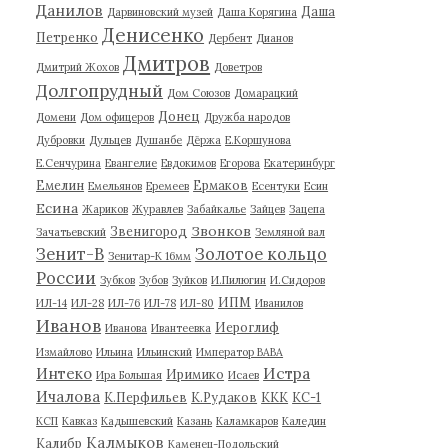
Данилов
Даша
Дарвиновский музей
Даша Корягина
Денисенко
Петренко
Дербент
Дианов
Дмитров
Дмитрий Жохов
Доветров
Долгопрудный
Дом Союзов
Домарацкий
Донец
Домени
Дом офицеров
Дружба народов
Дубровки
Дульцев
Душанбе
Дёржа
Е.Коршунова
Е.Сенчурина
Евангелие
Евдокимов
Егорова
Екатеринбург
Емелин
Ермаков
Емельянов
Еремеев
Есентуки
Есин
Есина
Жариков
Журавлев
Забайкалье
Зайцев
Зацепа
Звонков
Звенигород
Зачатьевский
Земляной вал
Зенит-В
Золотое кольцо
Зенитар-К 16мм
России
Зубков
Зубов
Зуйков
И.Пилюгин
И.Сидоров
ИПМ
ИЛ-14
ИЛ-28
ИЛ-76
ИЛ-78
ИЛ-80
Иванилов
Иванов
Иероглиф
Иванова
Ивантеевка
Измайлово
Ильина
Ильинский
Император ВАВА
Истра
Интеко
Иримико
Ира Большая
Исаев
Ичалова
К.Перфильев
К.Рудаков
ККК
КС-1
КСП
Кавказ
Кадышевский
Казань
Каламкаров
Каледин
Калмыков
Калибр
Каменец-Подольский