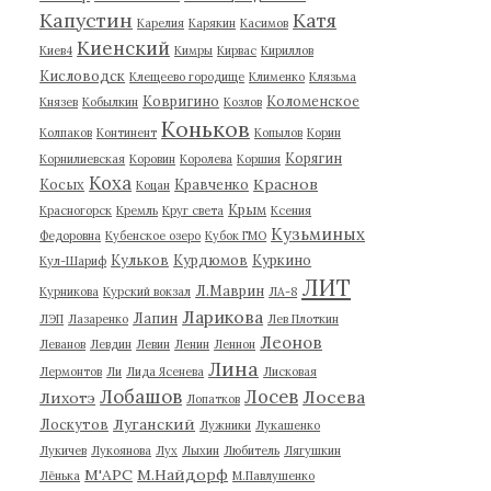
Капустин
Катя
Карелия
Карякин
Касимов
Киенский
Киев4
Кимры
Кирвас
Кириллов
Кисловодск
Клещеево городище
Клименко
Клязьма
Ковригино
Коломенское
Князев
Кобылкин
Козлов
Коньков
Колпаков
Континент
Копылов
Корин
Корягин
Корнилиевская
Коровин
Королева
Коршия
Коха
Краснов
Косых
Кравченко
Коцан
Крым
Красногорск
Кремль
Круг света
Ксения
Кузьминых
Федоровна
Кубенское озеро
Кубок ГМО
Кульков
Курдюмов
Куркино
Кул-Шариф
ЛИТ
Л.Маврин
Курникова
Курский вокзал
ЛА-8
Ларикова
Лапин
ЛЭП
Лазаренко
Лев Плоткин
Леонов
Леванов
Левдин
Левин
Ленин
Леннон
Лина
Лермонтов
Ли
Лида Ясенева
Лисковая
Лобашов
Лосев
Лосева
Лихотэ
Лопатков
Луганский
Лоскутов
Лужники
Лукашенко
Лукичев
Лукоянова
Лух
Лыхин
Любитель
Лягушкин
М'АРС
М.Найдорф
Лёнька
М.Павлушенко