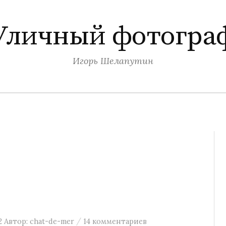
Уличный фотогра
Игорь Шелапутин
/
2
Автор:
chat-de-mer
14 комментариев