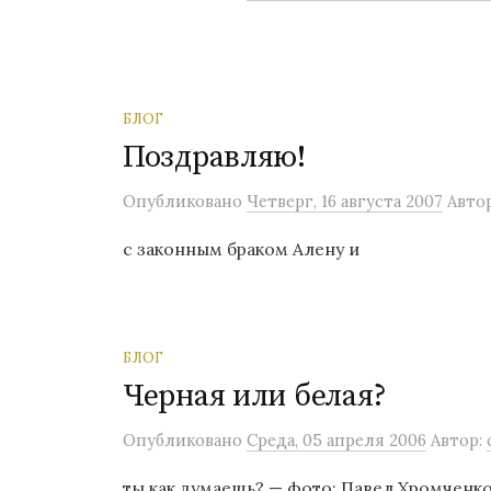
о
м
у
БЛОГ
Поздравляю!
Опубликовано
Четверг, 16 августа 2007
Авто
с законным браком Алену и
БЛОГ
Черная или белая?
Опубликовано
Среда, 05 апреля 2006
Автор:
ты как думаешь? — фото: Павел Хромченк