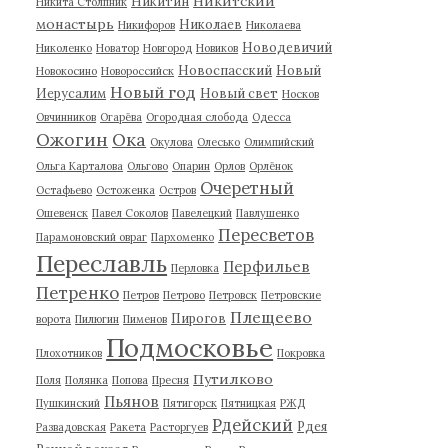
Никитский
Никитин
Никита Столпник
монастырь
Николаев
Никифоров
Николаева
Новодевичий
Николенко
Новатор
Новгород
Новиков
Новоспасский
Новый
Новокосино
Новороссийск
Новый год
Иерусалим
Новый свет
Носков
Овчинников
Огарёва
Огородная слобода
Одесса
Ожогин
Ока
Окулова
Олесько
Олимпийский
Ольга Карталова
Ольгово
Опарин
Орлов
Орлёнок
Очеретный
Остафьево
Остоженка
Остров
Ошевенск
Павел Соколов
Павелецкий
Павлушенко
Пересветов
Парамоновский овраг
Пархоменко
Переславль
Перфильев
Перловка
Петренко
Петров
Петрово
Петровск
Петровские
Плещеево
Пирогов
ворота
Пилюгин
Пименов
Подмосковье
Плохотников
Покровка
Путилково
Поля
Полянка
Попова
Пресня
Пьянов
Пушкинский
Пятигорск
Пятницкая
РЖД
Рдейский
Рдея
Развадовская
Ракета
Расторгуев