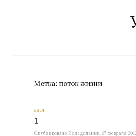
П
е
р
е
й
т
и
к
с
о
Метка:
поток жизни
д
е
р
БЛОГ
ж
1
и
м
Опубликовано
Понедельник, 27 февраля 201