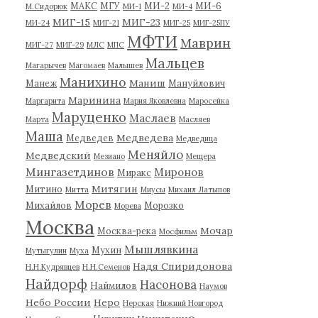
МАКС
МГУ
МИ-2
МИ-6
М.Сидорюк
МИ-1
МИ-4
МИГ-15
МИГ-23
МИ-24
МИГ-21
МИГ-25
МИГ-25ПУ
МФТИ
Маврин
МИГ-27
МИГ-29
МЛС
МПС
Мальцев
Магарычев
Магомаев
Малышев
Манихино
Маниш
Манеж
Мануйлович
Маринина
Маргарита
Мария Яковлевна
Маросейка
Маруценко
Маслаев
Марта
Масляев
Маша
Медведева
Медведев
Медведица
Меняйло
Медведский
Мезиано
Мещера
Мингазетдинов
Миронов
Миракс
Митягин
Митино
Митта
Миусы
Михаил Латыпов
Морев
Михайлов
Морозко
Морева
Москва
Мочар
Москва-река
Мосфильм
Мышлявкина
Мухин
Мутыгулин
Муха
Надя Спиридонова
Н.Н.Кудрявцев
Н.Н.Семенов
Найдорф
Насонова
Наймилов
Наумов
Небо России
Неро
Нерская
Нижний Новгород