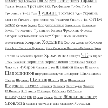
Торжков
область
Тип-22
Тишкин
Тер-Крикоров
Титов
Ткачев
Третьяковка
Трофимов
Торжок
Торшина
Трубеж
Трубная
Тушино
Тюхтяев
Украина
Трусенков
Ту-22
Тула
Удот
ФУПМ
Унежев
Учватов
Ушаков
Улан-Удэ
Урал
Усенко
Уфа
ФВР
Феодоровский
ФУПМ50
Федоров
Федько
Ферапонтово
Филипенко
Франция
Фролкин
Фотоцентр
Фитиль
Фридман
Фурсенко
Херсон
Халтурин
Харитоньевский
Хасавюрт
Химки
Химкинское
Ходынка
Ховрино
Холод
Хохлов
водохранилище
Хорошево
Храм Всех Святых на Кулишках
Храм Святителя Николая в Клённиках
Храм
ЧБ
Хромченко
Успения на Успенском вражке
Ценькуш
Чатырдаг
Черников
Черноплеков
Чегем
Чекандин
Чечулинская
Чигирев
Чубаров
Шананин
Шапкин
Чикунов
Чувашия
Шаля
Шапиро
Шапошников
Шильников
Шаргунов
Шелапутин
Шендерович
Шматов
Шифрин
Шкуленко
Шолохов
Шпак
Шуваловский
Шурупова
Щелчков
Э.Ермаков
Экомасов
Электроугли
Эльтюбю
Ю.Волков
Ю.Зуйков
Ю.Козырев
Ю.Митягин
Ю.П.Петров
Яблоки на снегу
Ю.Разгуляев
Ю12
Юрасов
Юрьева
ЯК-130
Яковлева
Ярославль
Якушина
Яндульская
Янин
Янушкевич