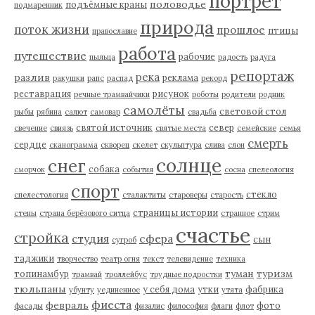
портрет
половодье
подъёмные краны
подмаренник
природа
поток жизни
прошлое
птицы
православие
работа
путешествие
рабочие
пыльца
радость
радуга
репортаж
река
разлив
реклама
ракушки
рапс
распад
рекорд
реставрация
рисунок
речные трамвайчики
роботы
родители
родник
самолёты
световой стол
рыбы
рябина
салют
самовар
свадьба
святой источник
север
свечение
свиязь
святые места
семейские
семья
смерть
сердце
сканограмма
скворец
скелет
скульптура
слива
слон
солнце
снег
собака
сморчок
события
сосна
спелеология
спорт
стекло
спелестология
сталактиты
староверы
старость
страницы истории
стены
страна берёзового ситца
странное
стрим
счастье
стройка
студия
сфера
сын
сугроб
таджики
творчество
театр огня
текст
телевидение
техника
туман
туризм
топинамбур
трамвай
троллейбус
трудные подростки
тюльпаны
у себя дома
утки
фабрика
убунту
уединенное
утята
фиеста
февраль
фото
фасады
физалис
философия
флаги
флот