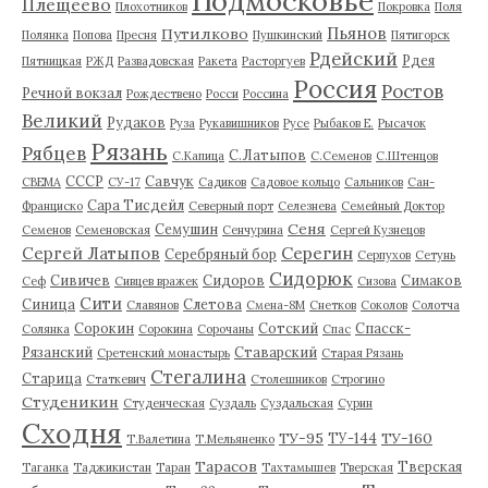
Подмосковье
Плещеево
Плохотников
Покровка
Поля
Пьянов
Путилково
Полянка
Попова
Пресня
Пушкинский
Пятигорск
Рдейский
Рдея
Пятницкая
РЖД
Развадовская
Ракета
Расторгуев
Россия
Ростов
Речной вокзал
Рождествено
Росси
Россина
Великий
Рудаков
Руза
Рукавишников
Русе
Рыбаков Е.
Рысачок
Рязань
Рябцев
С.Латыпов
С.Капица
С.Семенов
С.Штенцов
СССР
Савчук
СВЕМА
СУ-17
Садиков
Садовое кольцо
Сальников
Сан-
Сара Тисдейл
Франциско
Северный порт
Селезнева
Семейный Доктор
Сеня
Семушин
Семенов
Семеновская
Сенчурина
Сергей Кузнецов
Серегин
Сергей Латыпов
Серебряный бор
Серпухов
Сетунь
Сидорюк
Сивичев
Сидоров
Симаков
Сеф
Сивцев вражек
Сизова
Сити
Синица
Слетова
Славянов
Смена-8М
Снетков
Соколов
Солотча
Сорокин
Сотский
Спасск-
Солянка
Сорокина
Сорочаны
Спас
Рязанский
Ставарский
Сретенский монастырь
Старая Рязань
Стегалина
Старица
Статкевич
Столешников
Строгино
Студеникин
Студенческая
Суздаль
Суздальская
Сурин
Сходня
ТУ-95
ТУ-160
ТУ-144
Т.Валетина
Т.Мельяненко
Тарасов
Тверская
Таганка
Таджикистан
Таран
Тахтамышев
Тверская