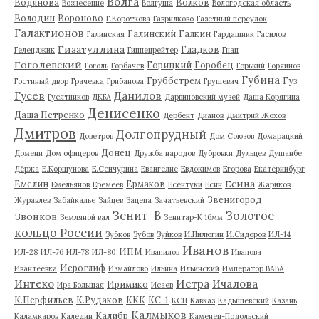
Волга
Водянова
Волков
Вознесение
Волгуша
Вологодская область
Володин
Вороново
Г.Короткова
Гаврилково
Газетный переулок
Галактионов
Галинский
Галкин
Галинская
Гардашник
Гасилов
Гизатуллина
Гладков
Геленджик
Гиппенрейтер
Гнап
Гоголевский
Горицкий
Горобец
Гоголь
Горбачев
Горький
Горяинов
Губина
Груббстрем
Гуз
Гостиный двор
Грачевка
Грибанова
Грушевич
Гусев
Данилов
Гусятников
ДКБА
Дарвиновский музей
Даша Корягина
Денисенко
Даша Петренко
Дербент
Дианов
Дмитрий Жохов
Дмитров
Долгопрудный
Доветров
Дом Союзов
Домарацкий
Донец
Домени
Дом офицеров
Дружба народов
Дубровки
Дульцев
Душанбе
Дёржа
Е.Коршунова
Е.Сенчурина
Евангелие
Евдокимов
Егорова
Екатеринбург
Есина
Емелин
Ермаков
Емельянов
Еремеев
Есентуки
Есин
Жариков
Звенигород
Журавлев
Забайкалье
Зайцев
Зацепа
Зачатьевский
Зенит-В
Золотое
Звонков
Земляной вал
Зенитар-К 16мм
кольцо России
Зубков
Зубов
Зуйков
И.Пилюгин
И.Сидоров
ИЛ-14
Иванов
ИПМ
ИЛ-28
ИЛ-76
ИЛ-78
ИЛ-80
Иванилов
Иванова
Иероглиф
Ивантеевка
Измайлово
Ильина
Ильинский
Император ВАВА
Истра
Интеко
Ичалова
Иримико
Ира Большая
Исаев
К.Перфильев
К.Рудаков
ККК
КС-1
КСП
Кавказ
Кадышевский
Казань
Калмыков
Калибр
Каламкаров
Каледин
Каменец-Подольский