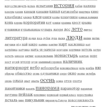
история
калина
испытания
искусство видеть
ислам
кабан
канал
камыш
камыши
катакомбы
кино
камеры
камни
квартира
клен
кладбище
книги
коммунизм
клевер
козлы
конная полиция
корпоратив
конь
кот
крест
крыша
корова
кошки
крапива
лето
лес
кувшинки
купальщицы
купырь
лагеря
линукс
люди
литература
лодки
лось
лубок
луна
лыжи
люпин
лютик
март
май
макро
масленица
лягушки
лёд
малина
мантия
мат
мать-и-мачеха
метель
матрёшка
матушка
мемуары
мертвяки
метро
монастырь
море
мечеть
мимоза
митинг
можжевельник
монтаж
наличник
мусор
мост
музей
мухи
мышиный горошек
натюрморт
небо
ню
небоскребы
невозвратимое
ночь
ноябрь
окно
общество
одуванчики
обряды
огонь
озеро
окопы
октябрь
осень
ольха
отец
охота
олень
опыт
опыты
осина
панорама
памятники
парамотор
память
параплан
пейзаж
паутина
пепелище
первомай
первый класс
перестройка
пикульник
печаль
повседневность
пиво
пирамида Голода