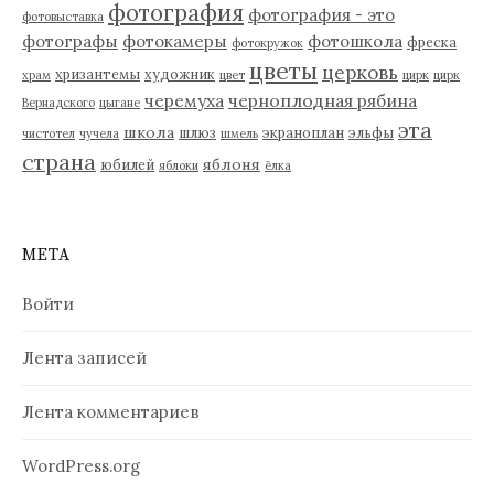
фотография
фотография - это
фотовыставка
фотографы
фотокамеры
фотошкола
фреска
фотокружок
цветы
церковь
хризантемы
художник
храм
цвет
цирк
цирк
черемуха
черноплодная рябина
Вернадского
цыгане
эта
школа
шлюз
экраноплан
эльфы
чистотел
чучела
шмель
страна
яблоня
юбилей
яблоки
ёлка
МЕТА
Войти
Лента записей
Лента комментариев
WordPress.org