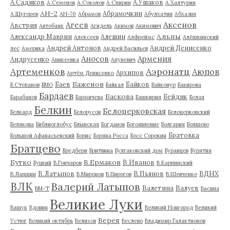
А.Садиков
А.Ушаков
А.Семенов
А.Соколов
А.Спирин
А.Халтурин
АН-2
Абрамочкин
А.Щугорев
АН-70
Абрамов
Абулхатин
Абхазия
Аксенов
Агеев
Австрия
Автобанк
Агидель
Акимов
Акимович
Альпы
Александр Маврин
Алешин
Алексеев
Алфреймс
Алёшкинский
Андрей Антонов
Андрей Денисенко
лес
Америка
Андрей Васильев
Аносов
Армения
Андрусенко
Аникеевка
Апуневич
Артеменков
Аэронатц
Аюпов
Архипов
Артём Денисенко
Баженов
Баев
Байков
Б.Степанов
БМО
Байкал
Байконур
Бакирова
Бардаев
Баскова
Бейдик
Барабанов
Бармичева
Башкирия
Белая
Белкин
Белоцерковская
Белкард
Белорусов
Белоцерковский
Белякова
Библиоглобус
Блынская
Богданов
Богоявление
Болгария
Болшево
Братовка
Большой Афанасьевский
Борис
Боряна Росса
Босс Сорокин
Братцево
Бредбери
Бритвина
Булгаковский дом
Буранцев
Бурятия
Бутко
В.Ермаков
В.Иванов
Буцкий
В.Гончаров
В.Карпинский
В.Латыпов
В.Пьянов
ВДНХ
В.Лапшин
В.Миронов
В.Пирогов
В.Шевченко
ВЛК
Валерий Латыпов
Валетина
Валуев
ВМ-Т
Васина
Великие Луки
Ващук
Вдовин
Великий Новгород
Великий
Верея
Устюг
Великий октябрь
Велихов
Веслево
Владимир Галактионов