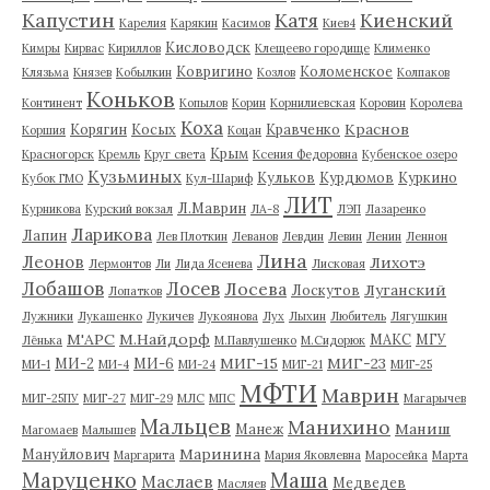
Капустин
Катя
Киенский
Карелия
Карякин
Касимов
Киев4
Кисловодск
Кимры
Кирвас
Кириллов
Клещеево городище
Клименко
Ковригино
Коломенское
Клязьма
Князев
Кобылкин
Козлов
Колпаков
Коньков
Континент
Копылов
Корин
Корнилиевская
Коровин
Королева
Коха
Краснов
Корягин
Косых
Кравченко
Коршия
Коцан
Крым
Красногорск
Кремль
Круг света
Ксения Федоровна
Кубенское озеро
Кузьминых
Кульков
Курдюмов
Куркино
Кубок ГМО
Кул-Шариф
ЛИТ
Л.Маврин
Курникова
Курский вокзал
ЛА-8
ЛЭП
Лазаренко
Ларикова
Лапин
Лев Плоткин
Леванов
Левдин
Левин
Ленин
Леннон
Лина
Леонов
Лихотэ
Лермонтов
Ли
Лида Ясенева
Лисковая
Лобашов
Лосев
Лосева
Луганский
Лоскутов
Лопатков
Лужники
Лукашенко
Лукичев
Лукоянова
Лух
Лыхин
Любитель
Лягушкин
М'АРС
М.Найдорф
МАКС
МГУ
Лёнька
М.Павлушенко
М.Сидорюк
МИГ-15
МИГ-23
МИ-2
МИ-6
МИ-1
МИ-4
МИ-24
МИГ-21
МИГ-25
МФТИ
Маврин
МИГ-25ПУ
МИГ-27
МИГ-29
МЛС
МПС
Магарычев
Мальцев
Манихино
Маниш
Манеж
Магомаев
Малышев
Маринина
Мануйлович
Маргарита
Мария Яковлевна
Маросейка
Марта
Маруценко
Маша
Маслаев
Медведев
Масляев