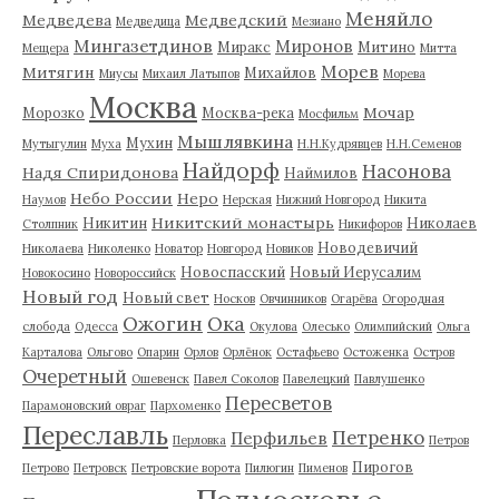
Меняйло
Медведева
Медведский
Медведица
Мезиано
Мингазетдинов
Миронов
Миракс
Митино
Мещера
Митта
Морев
Митягин
Михайлов
Миусы
Михаил Латыпов
Морева
Москва
Мочар
Морозко
Москва-река
Мосфильм
Мышлявкина
Мухин
Мутыгулин
Муха
Н.Н.Кудрявцев
Н.Н.Семенов
Найдорф
Насонова
Надя Спиридонова
Наймилов
Небо России
Неро
Наумов
Нерская
Нижний Новгород
Никита
Никитский монастырь
Никитин
Николаев
Столпник
Никифоров
Новодевичий
Николаева
Николенко
Новатор
Новгород
Новиков
Новоспасский
Новый Иерусалим
Новокосино
Новороссийск
Новый год
Новый свет
Носков
Овчинников
Огарёва
Огородная
Ожогин
Ока
слобода
Одесса
Окулова
Олесько
Олимпийский
Ольга
Карталова
Ольгово
Опарин
Орлов
Орлёнок
Остафьево
Остоженка
Остров
Очеретный
Ошевенск
Павел Соколов
Павелецкий
Павлушенко
Пересветов
Парамоновский овраг
Пархоменко
Переславль
Петренко
Перфильев
Перловка
Петров
Пирогов
Петрово
Петровск
Петровские ворота
Пилюгин
Пименов