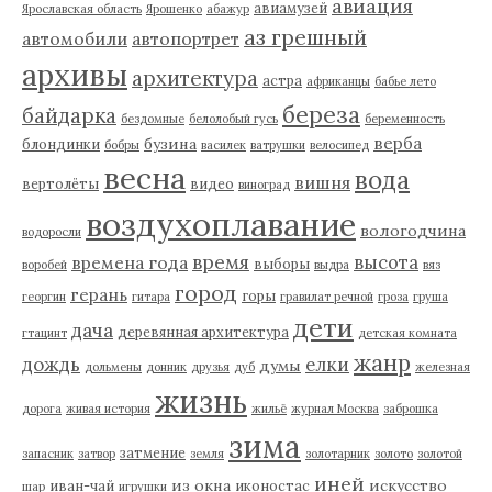
авиация
авиамузей
Ярославская область
Ярошенко
абажур
аз грешный
автомобили
автопортрет
архивы
архитектура
астра
африканцы
бабье лето
береза
байдарка
бездомные
белолобый гусь
беременность
верба
бузина
блондинки
бобры
василек
ватрушки
велосипед
весна
вода
вишня
вертолёты
видео
виноград
воздухоплавание
вологодчина
водоросли
время
высота
времена года
выборы
воробей
выдра
вяз
город
герань
горы
георгин
гитара
гравилат речной
гроза
груша
дети
дача
деревянная архитектура
гтацинт
детская комната
жанр
дождь
елки
думы
дольмены
донник
друзья
дуб
железная
жизнь
дорога
живая история
жильё
журнал Москва
заброшка
зима
затмение
запасник
затвор
земля
золотарник
золото
золотой
иней
из окна
искусство
иван-чай
иконостас
шар
игрушки