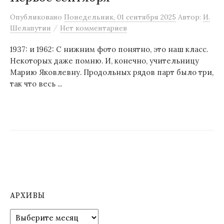
м
Опубликовано
Понедельник, 01 сентября 2025
Автор:
И.
у
/
Шелапутин
Нет комментариев
1937: и 1962: С нижним фото понятно, это наш класс.
Некоторых даже помню. И, конечно, учительницу
Марию Яковлевну. Продольных рядов парт было три,
так что весь ...
АРХИВЫ
А