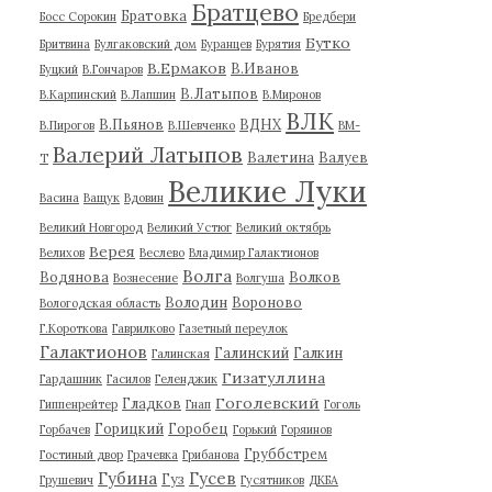
Братцево
Братовка
Босс Сорокин
Бредбери
Бутко
Бритвина
Булгаковский дом
Буранцев
Бурятия
В.Ермаков
В.Иванов
Буцкий
В.Гончаров
В.Латыпов
В.Карпинский
В.Лапшин
В.Миронов
ВЛК
В.Пьянов
ВДНХ
В.Пирогов
В.Шевченко
ВМ-
Валерий Латыпов
Валетина
Валуев
Т
Великие Луки
Васина
Ващук
Вдовин
Великий Новгород
Великий Устюг
Великий октябрь
Верея
Велихов
Веслево
Владимир Галактионов
Волга
Водянова
Волков
Вознесение
Волгуша
Володин
Вороново
Вологодская область
Г.Короткова
Гаврилково
Газетный переулок
Галактионов
Галинский
Галкин
Галинская
Гизатуллина
Гардашник
Гасилов
Геленджик
Гоголевский
Гладков
Гиппенрейтер
Гнап
Гоголь
Горицкий
Горобец
Горбачев
Горький
Горяинов
Груббстрем
Гостиный двор
Грачевка
Грибанова
Губина
Гусев
Гуз
Грушевич
Гусятников
ДКБА