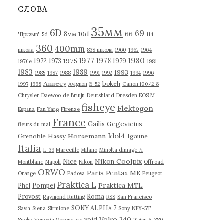
в
СЛОВА
ы
35мм
6D
69
10d
66
8мм
"Призыв"
5d
114
360
400mm
школа
838 школа
1960
1962
1964
1977
1980
1978
1975
1972
1973
1979
1970е
1981
1983
1989
1993
1985
1987
1988
1991
1992
1994
1996
Annecy
bokeh
1997
1998
Avignon
B-52
Canon 100/2.8
Chrysler
Daewoo
de Bruijn
Deutshland
Dresden
EOS M
fisheye
Flektogon
Espana
Fan Yang
Firenze
France
Gegevicius
Gailis
fleurs du mal
Idol4
Horsemann
Grenoble
Hassy
Igaune
Italia
L-39
Marceille
Milano
Minolta dimage 7i
Nikon Coolpix
Nice
Montblanc
Napoli
Nikon
Offroad
ORWO
Paris
Pentax ME
Orange
Padova
Peugeot
Praktica L
Praktica MTL
Phol
Pompei
Provost
Roma
Raymond Rutting
RSS
San Francisco
SONY ALPHA 7
Savin
Siena
Sirmione
Sony NEX-5T
Volvo 340
void
Suchy
Venezia
Verona
via
Zeiss
А-380