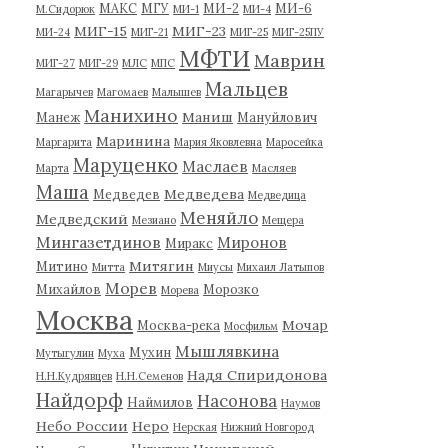
МАКС
МГУ
МИ-2
МИ-6
М.Сидорюк
МИ-1
МИ-4
МИГ-15
МИГ-23
МИ-24
МИГ-21
МИГ-25
МИГ-25ПУ
МФТИ
Маврин
МИГ-27
МИГ-29
МЛС
МПС
Мальцев
Магарычев
Магомаев
Малышев
Манихино
Маниш
Манеж
Мануйлович
Маринина
Маргарита
Мария Яковлевна
Маросейка
Маруценко
Маслаев
Марта
Масляев
Маша
Медведева
Медведев
Медведица
Меняйло
Медведский
Мезиано
Мещера
Мингазетдинов
Миронов
Миракс
Митягин
Митино
Митта
Миусы
Михаил Латыпов
Морев
Михайлов
Морозко
Морева
Москва
Мочар
Москва-река
Мосфильм
Мышлявкина
Мухин
Мутыгулин
Муха
Надя Спиридонова
Н.Н.Кудрявцев
Н.Н.Семенов
Найдорф
Насонова
Наймилов
Наумов
Небо России
Неро
Нерская
Нижний Новгород