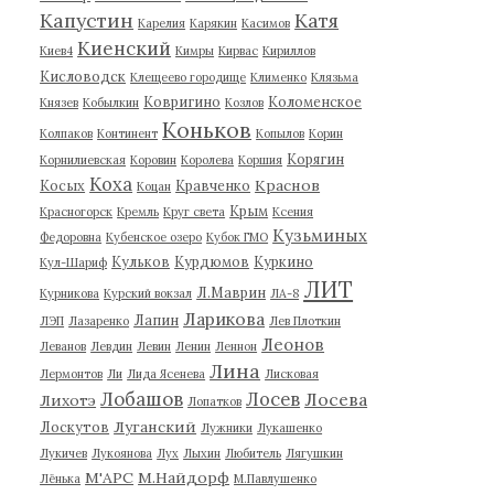
Капустин
Катя
Карелия
Карякин
Касимов
Киенский
Киев4
Кимры
Кирвас
Кириллов
Кисловодск
Клещеево городище
Клименко
Клязьма
Ковригино
Коломенское
Князев
Кобылкин
Козлов
Коньков
Колпаков
Континент
Копылов
Корин
Корягин
Корнилиевская
Коровин
Королева
Коршия
Коха
Краснов
Косых
Кравченко
Коцан
Крым
Красногорск
Кремль
Круг света
Ксения
Кузьминых
Федоровна
Кубенское озеро
Кубок ГМО
Кульков
Курдюмов
Куркино
Кул-Шариф
ЛИТ
Л.Маврин
Курникова
Курский вокзал
ЛА-8
Ларикова
Лапин
ЛЭП
Лазаренко
Лев Плоткин
Леонов
Леванов
Левдин
Левин
Ленин
Леннон
Лина
Лермонтов
Ли
Лида Ясенева
Лисковая
Лобашов
Лосев
Лосева
Лихотэ
Лопатков
Луганский
Лоскутов
Лужники
Лукашенко
Лукичев
Лукоянова
Лух
Лыхин
Любитель
Лягушкин
М'АРС
М.Найдорф
Лёнька
М.Павлушенко