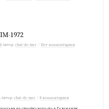
ПМ-1972
/
6
Автор:
chat-de-mer
Нет комментариев
/
5
Автор:
chat-de-mer
8 комментариев
поехали на стройку чего-то в Геленджик.