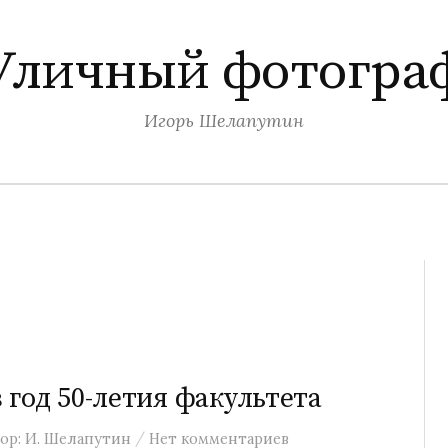
Уличный фотогра
Игорь Шелапутин
год 50-летия факультета
/
ор:
И. Шелапутин
Нет комментариев