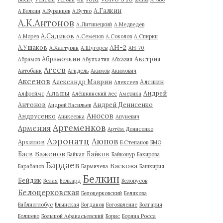
А.Галкин
А.Белкин
А.Буранцев
А.Бутко
А.К.Антонов
А.Литинецкий
А.Медведев
А.Садиков
А.Морев
А.Семенов
А.Соколов
А.Спирин
АН-2
А.Ушаков
А.Халтурин
А.Щугорев
АН-70
Абрамочкин
Австрия
Абрамов
Абулхатин
Абхазия
Агеев
Автобанк
Агидель
Акимов
Акимович
Аксенов
Александр Маврин
Алешин
Алексеев
Альпы
Андрей
Алфреймс
Алёшкинский лес
Америка
Антонов
Андрей Денисенко
Андрей Васильев
Аносов
Андрусенко
Аникеевка
Апуневич
Артеменков
Армения
Артём Денисенко
Аэронатц
Аюпов
Архипов
Б.Степанов
БМО
Баженов
Баев
Байков
Байкал
Байконур
Бакирова
Бардаев
Баскова
Барабанов
Бармичева
Башкирия
Белкин
Бейдик
Белая
Белкард
Белорусов
Белоцерковская
Белоцерковский
Белякова
Библиоглобус
Блынская
Богданов
Богоявление
Болгария
Болшево
Большой Афанасьевский
Борис
Боряна Росса