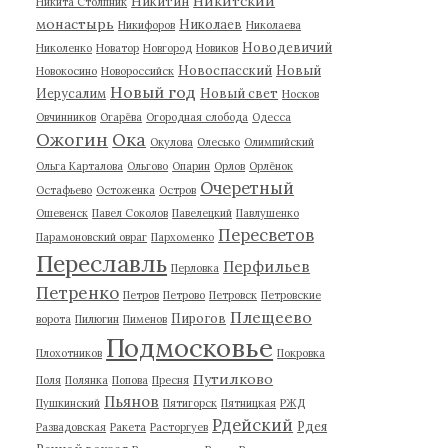
Никитский
Никитин
Никита Столпник
монастырь
Николаев
Никифоров
Николаева
Новодевичий
Николенко
Новатор
Новгород
Новиков
Новоспасский
Новый
Новокосино
Новороссийск
Новый год
Иерусалим
Новый свет
Носков
Овчинников
Огарёва
Огородная слобода
Одесса
Ожогин
Ока
Окулова
Олесько
Олимпийский
Ольга Карталова
Ольгово
Опарин
Орлов
Орлёнок
Очеретный
Остафьево
Остоженка
Остров
Ошевенск
Павел Соколов
Павелецкий
Павлушенко
Пересветов
Парамоновский овраг
Пархоменко
Переславль
Перфильев
Перловка
Петренко
Петров
Петрово
Петровск
Петровские
Плещеево
Пирогов
ворота
Пилюгин
Пименов
Подмосковье
Плохотников
Покровка
Путилково
Поля
Полянка
Попова
Пресня
Пьянов
Пушкинский
Пятигорск
Пятницкая
РЖД
Рдейский
Рдея
Развадовская
Ракета
Расторгуев