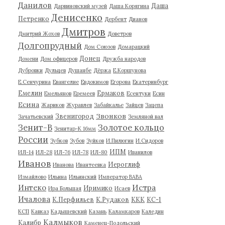
Данилов
Даша
Дарвиновский музей
Даша Корягина
Денисенко
Петренко
Дербент
Дианов
Дмитров
Дмитрий Жохов
Доветров
Долгопрудный
Дом Союзов
Домарацкий
Донец
Домени
Дом офицеров
Дружба народов
Дубровки
Дульцев
Душанбе
Дёржа
Е.Коршунова
Е.Сенчурина
Евангелие
Евдокимов
Егорова
Екатеринбург
Емелин
Ермаков
Емельянов
Еремеев
Есентуки
Есин
Есина
Жариков
Журавлев
Забайкалье
Зайцев
Зацепа
Звонков
Звенигород
Зачатьевский
Земляной вал
Зенит-В
Золотое кольцо
Зенитар-К 16мм
России
Зубков
Зубов
Зуйков
И.Пилюгин
И.Сидоров
ИПМ
ИЛ-14
ИЛ-28
ИЛ-76
ИЛ-78
ИЛ-80
Иванилов
Иванов
Иероглиф
Иванова
Ивантеевка
Измайлово
Ильина
Ильинский
Император ВАВА
Истра
Интеко
Иримико
Ира Большая
Исаев
Ичалова
К.Перфильев
К.Рудаков
ККК
КС-1
КСП
Кавказ
Кадышевский
Казань
Каламкаров
Каледин
Калмыков
Калибр
Каменец-Подольский