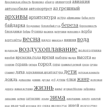
авиация
авиамузей
Ярославская область
Ярошенко
абажур
аз грешный
автомобили
автопортрет
архивы
архитектура
астра
африканцы
бабье лето
береза
байдарка
бездомные
белолобый гусь
беременность
верба
бузина
блондинки
бобры
василек
ватрушки
велосипед
весна
вода
вишня
вертолёты
видео
виноград
воздухоплавание
вологодчина
водоросли
время
высота
времена года
выборы
воробей
выдра
вяз
город
герань
горы
георгин
гитара
гравилат речной
гроза
груша
дети
дача
деревянная архитектура
гтацинт
детская комната
жанр
дождь
елки
думы
дольмены
донник
друзья
дуб
железная
жизнь
дорога
живая история
жильё
журнал Москва
заброшка
зима
затмение
запасник
затвор
земля
золотарник
золото
золотой
иней
из окна
искусство
иван-чай
иконостас
шар
игрушки