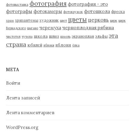
фотография
фотография - это
фотовыставка
фотографы
фотокамеры
фотошкола
фреска
фотокружок
цветы
церковь
хризантемы
художник
храм
цвет
цирк
цирк
черемуха
черноплодная рябина
Вернадского
цыгане
эта
школа
шлюз
экраноплан
эльфы
чистотел
чучела
шмель
страна
яблоня
юбилей
яблоки
ёлка
МЕТА
Войти
Лента записей
Лента комментариев
WordPress.org