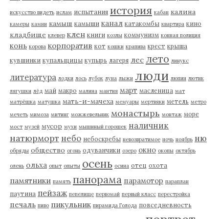
история
калина
испытания
искусство видеть
ислам
кабан
канал
камыш
камыши
катакомбы
кино
камеры
камни
квартира
клен
кладбище
книги
коммунизм
клевер
козлы
конная полиция
корпоратив
конь
кот
крест
крыша
корова
кошки
крапива
лето
лес
кувшинки
купальщицы
купырь
лагеря
линукс
люди
литература
лодки
лось
лубок
луна
лыжи
люпин
лютик
март
май
макро
масленица
лягушки
лёд
малина
мантия
мат
мать-и-мачеха
метель
матрёшка
матушка
мемуары
мертвяки
метро
монастырь
море
мечеть
мимоза
митинг
можжевельник
монтаж
наличник
мусор
мост
музей
мухи
мышиный горошек
натюрморт
небо
ню
небоскребы
невозвратимое
ночь
ноябрь
окно
общество
одуванчики
обряды
огонь
озеро
окопы
октябрь
осень
ольха
отец
охота
олень
опыт
опыты
осина
панорама
памятники
парамотор
память
параплан
пейзаж
паутина
пепелище
первомай
первый класс
перестройка
пикульник
печаль
повседневность
пиво
пирамида Голода