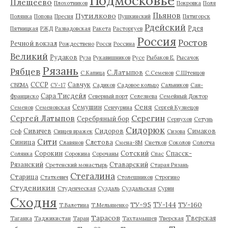
Подмосковье
Плещеево
Плохотников
Покровка
Поля
Пьянов
Путилково
Полянка
Попова
Пресня
Пушкинский
Пятигорск
Рдейский
Рдея
Пятницкая
РЖД
Развадовская
Ракета
Расторгуев
Россия
Ростов
Речной вокзал
Рождествено
Росси
Россина
Великий
Рудаков
Руза
Рукавишников
Русе
Рыбаков Е.
Рысачок
Рязань
Рябцев
С.Латыпов
С.Капица
С.Семенов
С.Штенцов
СССР
Савчук
СВЕМА
СУ-17
Садиков
Садовое кольцо
Сальников
Сан-
Сара Тисдейл
Франциско
Северный порт
Селезнева
Семейный Доктор
Сеня
Семушин
Семенов
Семеновская
Сенчурина
Сергей Кузнецов
Серегин
Сергей Латыпов
Серебряный бор
Серпухов
Сетунь
Сидорюк
Сивичев
Сидоров
Симаков
Сеф
Сивцев вражек
Сизова
Сити
Синица
Слетова
Славянов
Смена-8М
Снетков
Соколов
Солотча
Сорокин
Сотский
Спасск-
Солянка
Сорокина
Сорочаны
Спас
Рязанский
Ставарский
Сретенский монастырь
Старая Рязань
Стегалина
Старица
Статкевич
Столешников
Строгино
Студеникин
Студенческая
Суздаль
Суздальская
Сурин
Сходня
ТУ-95
ТУ-160
ТУ-144
Т.Валетина
Т.Мельяненко
Тарасов
Тверская
Таганка
Таджикистан
Таран
Тахтамышев
Тверская