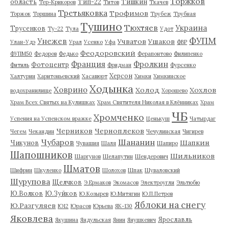
Торжков
область
Тип-22
Тишкин
Тер-Крикоров
Титов
Ткачев
Третьяковка
Трофимов
Торжок
Торшина
Трубеж
Трубная
Тушино
Тюхтяев
Украина
Трусенков
Ту-22
Тула
Удот
ФУПМ
Унежев
Учватов
Ушаков
Улан-Удэ
Урал
Усенко
Уфа
ФВР
Феодоровский
ФУПМ50
Федоров
Федько
Ферапонтово
Филипенко
Франция
Фролкин
Фотоцентр
Фитиль
Фридман
Фурсенко
Херсон
Халтурин
Харитоньевский
Хасавюрт
Химки
Химкинское
Ходынка
Ховрино
Холод
Хохлов
водохранилище
Хорошево
Храм Всех Святых на Кулишках
Храм Святителя Николая в Клённиках
Храм
ЧБ
Хромченко
Успения на Успенском вражке
Ценькуш
Чатырдаг
Черников
Черноплеков
Чегем
Чекандин
Чечулинская
Чигирев
Чубаров
Шананин
Шапкин
Чикунов
Чувашия
Шаля
Шапиро
Шапошников
Шильников
Шаргунов
Шелапутин
Шендерович
Шматов
Шифрин
Шкуленко
Шолохов
Шпак
Шуваловский
Шурупова
Щелчков
Э.Ермаков
Экомасов
Электроугли
Эльтюбю
Ю.Волков
Ю.Зуйков
Ю.Козырев
Ю.Митягин
Ю.П.Петров
Яблоки на снегу
Ю.Разгуляев
Ю12
Юрасов
Юрьева
ЯК-130
Яковлева
Ярославль
Якушина
Яндульская
Янин
Янушкевич