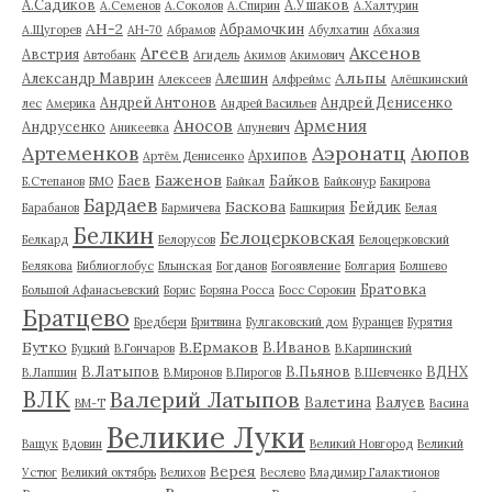
А.Садиков
А.Ушаков
А.Семенов
А.Соколов
А.Спирин
А.Халтурин
АН-2
Абрамочкин
А.Щугорев
АН-70
Абрамов
Абулхатин
Абхазия
Аксенов
Агеев
Австрия
Автобанк
Агидель
Акимов
Акимович
Альпы
Александр Маврин
Алешин
Алексеев
Алфреймс
Алёшкинский
Андрей Антонов
Андрей Денисенко
лес
Америка
Андрей Васильев
Аносов
Армения
Андрусенко
Аникеевка
Апуневич
Артеменков
Аэронатц
Аюпов
Архипов
Артём Денисенко
Баженов
Баев
Байков
Б.Степанов
БМО
Байкал
Байконур
Бакирова
Бардаев
Баскова
Бейдик
Барабанов
Бармичева
Башкирия
Белая
Белкин
Белоцерковская
Белкард
Белорусов
Белоцерковский
Белякова
Библиоглобус
Блынская
Богданов
Богоявление
Болгария
Болшево
Братовка
Большой Афанасьевский
Борис
Боряна Росса
Босс Сорокин
Братцево
Бредбери
Бритвина
Булгаковский дом
Буранцев
Бурятия
Бутко
В.Ермаков
В.Иванов
Буцкий
В.Гончаров
В.Карпинский
В.Латыпов
В.Пьянов
ВДНХ
В.Лапшин
В.Миронов
В.Пирогов
В.Шевченко
ВЛК
Валерий Латыпов
Валетина
Валуев
ВМ-Т
Васина
Великие Луки
Ващук
Вдовин
Великий Новгород
Великий
Верея
Устюг
Великий октябрь
Велихов
Веслево
Владимир Галактионов