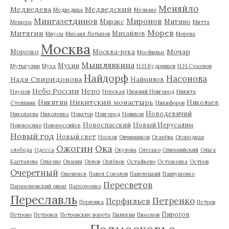
Меняйло
Медведева
Медведский
Медведица
Мезиано
Мингазетдинов
Миронов
Миракс
Митино
Мещера
Митта
Морев
Митягин
Михайлов
Миусы
Михаил Латыпов
Морева
Москва
Мочар
Морозко
Москва-река
Мосфильм
Мышлявкина
Мухин
Мутыгулин
Муха
Н.Н.Кудрявцев
Н.Н.Семенов
Найдорф
Насонова
Надя Спиридонова
Наймилов
Небо России
Неро
Наумов
Нерская
Нижний Новгород
Никита
Никитский монастырь
Никитин
Николаев
Столпник
Никифоров
Новодевичий
Николаева
Николенко
Новатор
Новгород
Новиков
Новоспасский
Новый Иерусалим
Новокосино
Новороссийск
Новый год
Новый свет
Носков
Овчинников
Огарёва
Огородная
Ожогин
Ока
слобода
Одесса
Окулова
Олесько
Олимпийский
Ольга
Карталова
Ольгово
Опарин
Орлов
Орлёнок
Остафьево
Остоженка
Остров
Очеретный
Ошевенск
Павел Соколов
Павелецкий
Павлушенко
Пересветов
Парамоновский овраг
Пархоменко
Переславль
Петренко
Перфильев
Перловка
Петров
Пирогов
Петрово
Петровск
Петровские ворота
Пилюгин
Пименов