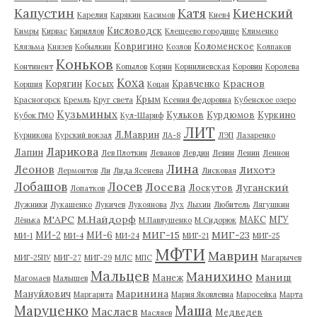
Капустин
Катя
Киенский
Карелия
Карякин
Касимов
Киев4
Кисловодск
Кимры
Кирвас
Кириллов
Клещеево городище
Клименко
Ковригино
Коломенское
Клязьма
Князев
Кобылкин
Козлов
Колпаков
Коньков
Континент
Копылов
Корин
Корнилиевская
Коровин
Королева
Коха
Краснов
Корягин
Косых
Кравченко
Коршия
Коцан
Крым
Красногорск
Кремль
Круг света
Ксения Федоровна
Кубенское озеро
Кузьминых
Кульков
Курдюмов
Куркино
Кубок ГМО
Кул-Шариф
ЛИТ
Л.Маврин
Курникова
Курский вокзал
ЛА-8
ЛЭП
Лазаренко
Ларикова
Лапин
Лев Плоткин
Леванов
Левдин
Левин
Ленин
Леннон
Лина
Леонов
Лихотэ
Лермонтов
Ли
Лида Ясенева
Лисковая
Лобашов
Лосев
Лосева
Луганский
Лоскутов
Лопатков
Лужники
Лукашенко
Лукичев
Лукоянова
Лух
Лыхин
Любитель
Лягушкин
М'АРС
М.Найдорф
МАКС
МГУ
Лёнька
М.Павлушенко
М.Сидорюк
МИГ-15
МИГ-23
МИ-2
МИ-6
МИ-1
МИ-4
МИ-24
МИГ-21
МИГ-25
МФТИ
Маврин
МИГ-25ПУ
МИГ-27
МИГ-29
МЛС
МПС
Магарычев
Мальцев
Манихино
Маниш
Манеж
Магомаев
Малышев
Маринина
Мануйлович
Маргарита
Мария Яковлевна
Маросейка
Марта
Маруценко
Маша
Маслаев
Медведев
Масляев