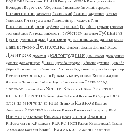
Волга
Водянова
Волков
Вознесение
Волгуша
Вологодская область
Володин
Вороново
Г.Короткова
Гаврилково
Газетный переулок
Галактионов
Галинский
Галкин
Галинская
Гардашник
Гасилов
Гизатуллина
Гладков
Геленджик
Гиппенрейтер
Гнап
Гоголевский
Горицкий
Горобец
Гоголь
Горбачев
Горький
Горяинов
Губина
Груббстрем
Гуз
Гостиный двор
Грачевка
Грибанова
Грушевич
Гусев
Данилов
Гусятников
ДКБА
Дарвиновский музей
Даша Корягина
Денисенко
Даша Петренко
Дербент
Дианов
Дмитрий Жохов
Дмитров
Долгопрудный
Доветров
Дом Союзов
Домарацкий
Донец
Домени
Дом офицеров
Дружба народов
Дубровки
Дульцев
Душанбе
Дёржа
Е.Коршунова
Е.Сенчурина
Евангелие
Евдокимов
Егорова
Екатеринбург
Есина
Емелин
Ермаков
Емельянов
Еремеев
Есентуки
Есин
Жариков
Звенигород
Журавлев
Забайкалье
Зайцев
Зацепа
Зачатьевский
Зенит-В
Золотое
Звонков
Земляной вал
Зенитар-К 16мм
кольцо России
Зубков
Зубов
Зуйков
И.Пилюгин
И.Сидоров
ИЛ-14
Иванов
ИПМ
ИЛ-28
ИЛ-76
ИЛ-78
ИЛ-80
Иванилов
Иванова
Иероглиф
Ивантеевка
Измайлово
Ильина
Ильинский
Император ВАВА
Истра
Интеко
Ичалова
Иримико
Ира Большая
Исаев
К.Перфильев
К.Рудаков
ККК
КС-1
КСП
Кавказ
Кадышевский
Казань
Калмыков
Калибр
Каламкаров
Каледин
Каменец-Подольский