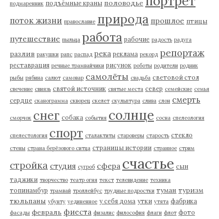
портрет
половодье
подъёмные краны
подмаренник
природа
поток жизни
прошлое
птицы
православие
работа
путешествие
рабочие
пыльца
радость
радуга
репортаж
река
разлив
реклама
ракушки
рапс
распад
рекорд
реставрация
рисунок
речные трамвайчики
роботы
родители
родник
самолёты
световой стол
рыбы
рябина
салют
самовар
свадьба
святой источник
север
свечение
свиязь
святые места
семейские
семья
смерть
сердце
сканограмма
скворец
скелет
скульптура
слива
слон
солнце
снег
собака
сморчок
события
сосна
спелеология
спорт
стекло
спелестология
сталактиты
староверы
старость
страницы истории
стены
страна берёзового ситца
странное
стрим
счастье
стройка
студия
сфера
сын
сугроб
таджики
творчество
театр огня
текст
телевидение
техника
туман
туризм
топинамбур
трамвай
троллейбус
трудные подростки
тюльпаны
у себя дома
утки
фабрика
убунту
уединенное
утята
фиеста
февраль
фото
фасады
физалис
философия
флаги
флот