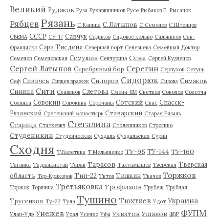
Великий
Рудаков
Руза
Рукавишников
Русе
Рыбаков Е.
Рысачок
Рязань
Рябцев
С.Латыпов
С.Капица
С.Семенов
С.Штенцов
СССР
Савчук
СВЕМА
СУ-17
Садиков
Садовое кольцо
Сальников
Сан-
Сара Тисдейл
Франциско
Северный порт
Селезнева
Семейный Доктор
Сеня
Семушин
Семенов
Семеновская
Сенчурина
Сергей Кузнецов
Серегин
Сергей Латыпов
Серебряный бор
Серпухов
Сетунь
Сидорюк
Сивичев
Сидоров
Симаков
Сеф
Сивцев вражек
Сизова
Сити
Синица
Слетова
Славянов
Смена-8М
Снетков
Соколов
Солотча
Сорокин
Сотский
Спасск-
Солянка
Сорокина
Сорочаны
Спас
Рязанский
Ставарский
Сретенский монастырь
Старая Рязань
Стегалина
Старица
Статкевич
Столешников
Строгино
Студеникин
Студенческая
Суздаль
Суздальская
Сурин
Сходня
ТУ-95
ТУ-160
ТУ-144
Т.Валетина
Т.Мельяненко
Тарасов
Тверская
Таганка
Таджикистан
Таран
Тахтамышев
Тверская
Торжков
область
Тип-22
Тишкин
Тер-Крикоров
Титов
Ткачев
Третьяковка
Трофимов
Торжок
Торшина
Трубеж
Трубная
Тушино
Тюхтяев
Украина
Трусенков
Ту-22
Тула
Удот
ФУПМ
Унежев
Учватов
Ушаков
Улан-Удэ
Урал
Усенко
Уфа
ФВР