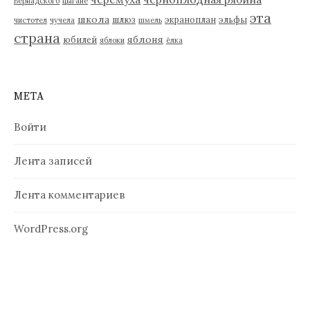
Вернадского
цыгане
эта
школа
шлюз
экраноплан
эльфы
чистотел
чучела
шмель
страна
яблоня
юбилей
яблоки
ёлка
МЕТА
Войти
Лента записей
Лента комментариев
WordPress.org