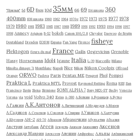
35мм
6D
360
69
10d
66
8мм
"Призыв"
5d
114 школа
400mm
1977
1978
1975
1972
1973
838 школа
1960
1962
1964
1970е
1980
1983
1989
1993
1979
1981
1985
1987
1988
1991
1992
1994
1996
1997
Annecy
bokeh
1998
Avignon
B-52
Canon 100/2.8
Chrysler
Daewoo
de Bruijn
fisheye
Deutshland
Dresden
EOS M
Espana
Fan Yang
Firenze
France
Flektogon
Gegevicius
Gailis
Grenoble
fleurs du mal
Italia
Idol4
Horsemann
Hassy
Igaune
L-39
Marceille
Milano
Nikon Coolpix
Nice
Minolta dimage 7i
Montblanc
Napoli
Nikon
Offroad
ORWO
Paris
Pentax ME
Phol
Pompei
Orange
Padova
Peugeot
Praktica L
Praktica MTL
Provost
Roma
Raymond Rutting
RSS
San
SONY ALPHA 7
Francisco
Savin
Siena
Sirmione
Sony NEX-5T
Suchy
Venezia
Volvo 340
void
Verona
via
Zeiss
А-380
А.Белкин
А.Буранцев
А.Бутко
А.К.Антонов
А.Галкин
А.Литинецкий
А.Медведев
А.Морев
А.Садиков
А.Ушаков
А.Семенов
А.Соколов
А.Спирин
А.Халтурин
АН-2
Абрамочкин
А.Щугорев
АН-70
Абрамов
Абулхатин
Абхазия
Аксенов
Агеев
Австрия
Автобанк
Агидель
Акимов
Акимович
Альпы
Александр Маврин
Алешин
Алексеев
Алфреймс
Алёшкинский