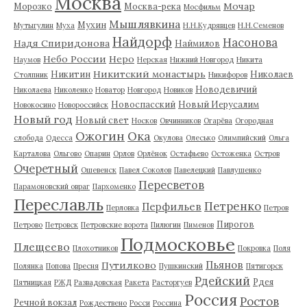
Москва
Мочар
Морозко
Москва-река
Мосфильм
Мышлявкина
Мухин
Мутыгулин
Муха
Н.Н.Кудрявцев
Н.Н.Семенов
Найдорф
Насонова
Надя Спиридонова
Наймилов
Небо России
Неро
Наумов
Нерская
Нижний Новгород
Никита
Никитский монастырь
Никитин
Николаев
Столпник
Никифоров
Новодевичий
Николаева
Николенко
Новатор
Новгород
Новиков
Новоспасский
Новый Иерусалим
Новокосино
Новороссийск
Новый год
Новый свет
Носков
Овчинников
Огарёва
Огородная
Ожогин
Ока
слобода
Одесса
Окулова
Олесько
Олимпийский
Ольга
Карталова
Ольгово
Опарин
Орлов
Орлёнок
Остафьево
Остоженка
Остров
Очеретный
Ошевенск
Павел Соколов
Павелецкий
Павлушенко
Пересветов
Парамоновский овраг
Пархоменко
Переславль
Петренко
Перфильев
Перловка
Петров
Пирогов
Петрово
Петровск
Петровские ворота
Пилюгин
Пименов
Подмосковье
Плещеево
Плохотников
Покровка
Поля
Пьянов
Путилково
Полянка
Попова
Пресня
Пушкинский
Пятигорск
Рдейский
Рдея
Пятницкая
РЖД
Развадовская
Ракета
Расторгуев
Россия
Ростов
Речной вокзал
Рождествено
Росси
Россина