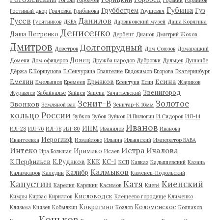
Губина
Груббстрем
Гуз
Гостиный двор
Грачевка
Грибанова
Грушевич
Гусев
Данилов
Гусятников
ДКБА
Дарвиновский музей
Даша Корягина
Денисенко
Даша Петренко
Дербент
Дианов
Дмитрий Жохов
Дмитров
Долгопрудный
Доветров
Дом Союзов
Домарацкий
Донец
Домени
Дом офицеров
Дружба народов
Дубровки
Дульцев
Душанбе
Дёржа
Е.Коршунова
Е.Сенчурина
Евангелие
Евдокимов
Егорова
Екатеринбург
Есина
Емелин
Ермаков
Емельянов
Еремеев
Есентуки
Есин
Жариков
Звенигород
Журавлев
Забайкалье
Зайцев
Зацепа
Зачатьевский
Зенит-В
Золотое
Звонков
Земляной вал
Зенитар-К 16мм
кольцо России
Зубков
Зубов
Зуйков
И.Пилюгин
И.Сидоров
ИЛ-14
Иванов
ИПМ
ИЛ-28
ИЛ-76
ИЛ-78
ИЛ-80
Иванилов
Иванова
Иероглиф
Ивантеевка
Измайлово
Ильина
Ильинский
Император ВАВА
Истра
Интеко
Ичалова
Иримико
Ира Большая
Исаев
К.Перфильев
К.Рудаков
ККК
КС-1
КСП
Кавказ
Кадышевский
Казань
Калмыков
Калибр
Каламкаров
Каледин
Каменец-Подольский
Капустин
Катя
Киенский
Карелия
Карякин
Касимов
Киев4
Кисловодск
Кимры
Кирвас
Кириллов
Клещеево городище
Клименко
Ковригино
Коломенское
Клязьма
Князев
Кобылкин
Козлов
Колпаков
Коньков