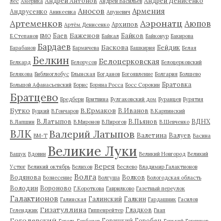
Андрей Антонов
Андрей Денисенко
лес
Америка
Андрей Васильев
Аносов
Армения
Андрусенко
Аникеевка
Апуневич
Артеменков
Аэронатц
Аюпов
Архипов
Артём Денисенко
Баженов
Баев
Байков
Б.Степанов
БМО
Байкал
Байконур
Бакирова
Бардаев
Баскова
Бейдик
Барабанов
Бармичева
Башкирия
Белая
Белкин
Белоцерковская
Белкард
Белорусов
Белоцерковский
Белякова
Библиоглобус
Блынская
Богданов
Богоявление
Болгария
Болшево
Братовка
Большой Афанасьевский
Борис
Боряна Росса
Босс Сорокин
Братцево
Бредбери
Бритвина
Булгаковский дом
Буранцев
Бурятия
Бутко
В.Ермаков
В.Иванов
Буцкий
В.Гончаров
В.Карпинский
В.Латыпов
В.Пьянов
ВДНХ
В.Лапшин
В.Миронов
В.Пирогов
В.Шевченко
ВЛК
Валерий Латыпов
Валетина
Валуев
ВМ-Т
Васина
Великие Луки
Ващук
Вдовин
Великий Новгород
Великий
Верея
Устюг
Великий октябрь
Велихов
Веслево
Владимир Галактионов
Волга
Водянова
Волков
Вознесение
Волгуша
Вологодская область
Володин
Вороново
Г.Короткова
Гаврилково
Газетный переулок
Галактионов
Галинский
Галкин
Галинская
Гардашник
Гасилов
Гизатуллина
Гладков
Геленджик
Гиппенрейтер
Гнап
Гоголевский
Горицкий
Горобец
Гоголь
Горбачев
Горький
Горяинов