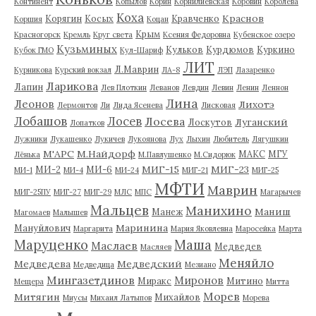
Континент
Копылов
Корин
Корнилиевская
Коровин
Королева
Коха
Краснов
Корягин
Косых
Кравченко
Коршия
Коцан
Крым
Красногорск
Кремль
Круг света
Ксения Федоровна
Кубенское озеро
Кузьминых
Кульков
Курдюмов
Куркино
Кубок ГМО
Кул-Шариф
ЛИТ
Л.Маврин
Курникова
Курский вокзал
ЛА-8
ЛЭП
Лазаренко
Ларикова
Лапин
Лев Плоткин
Леванов
Левдин
Левин
Ленин
Леннон
Лина
Леонов
Лихотэ
Лермонтов
Ли
Лида Ясенева
Лисковая
Лобашов
Лосев
Лосева
Луганский
Лоскутов
Лопатков
Лужники
Лукашенко
Лукичев
Лукоянова
Лух
Лыхин
Любитель
Лягушкин
М'АРС
М.Найдорф
МАКС
МГУ
Лёнька
М.Павлушенко
М.Сидорюк
МИГ-15
МИГ-23
МИ-2
МИ-6
МИ-1
МИ-4
МИ-24
МИГ-21
МИГ-25
МФТИ
Маврин
МИГ-25ПУ
МИГ-27
МИГ-29
МЛС
МПС
Магарычев
Мальцев
Манихино
Маниш
Манеж
Магомаев
Малышев
Маринина
Мануйлович
Маргарита
Мария Яковлевна
Маросейка
Марта
Маруценко
Маша
Маслаев
Медведев
Масляев
Меняйло
Медведева
Медведский
Медведица
Мезиано
Мингазетдинов
Миронов
Миракс
Митино
Мещера
Митта
Морев
Митягин
Михайлов
Миусы
Михаил Латыпов
Морева