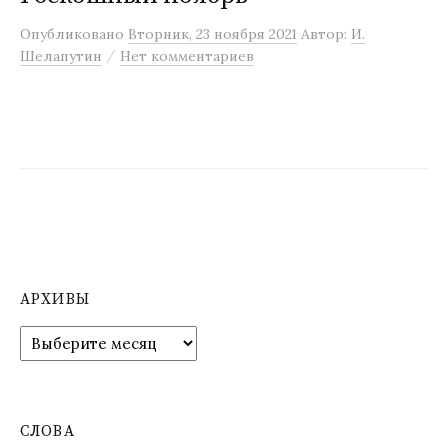
м
Опубликовано
Вторник, 23 ноября 2021
Автор:
И.
у
/
Шелапутин
Нет комментариев
АРХИВЫ
А
р
х
и
в
СЛОВА
ы