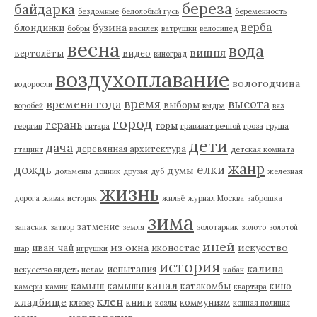
береза
байдарка
бездомные
белолобый гусь
беременность
верба
бузина
блондинки
бобры
василек
ватрушки
велосипед
весна
вода
вишня
вертолёты
видео
виноград
воздухоплавание
вологодчина
водоросли
время
высота
времена года
выборы
воробей
выдра
вяз
город
герань
горы
георгин
гитара
гравилат речной
гроза
груша
дети
дача
деревянная архитектура
гтацинт
детская комната
жанр
дождь
елки
думы
дольмены
донник
друзья
дуб
железная
жизнь
дорога
живая история
жильё
журнал Москва
заброшка
зима
затмение
запасник
затвор
земля
золотарник
золото
золотой
иней
из окна
искусство
иван-чай
иконостас
шар
игрушки
история
калина
испытания
искусство видеть
ислам
кабан
канал
камыш
камыши
катакомбы
кино
камеры
камни
квартира
клен
кладбище
книги
коммунизм
клевер
козлы
конная полиция