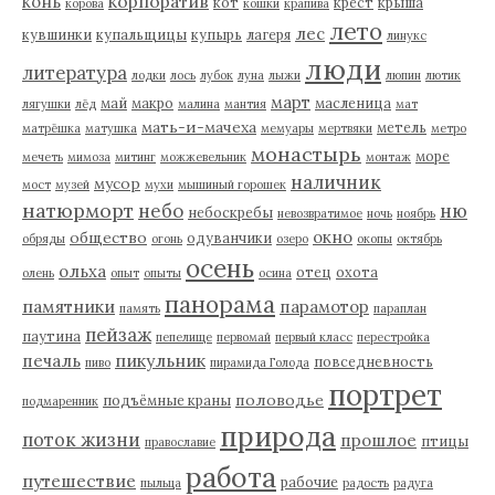
корпоратив
конь
кот
крест
крыша
корова
кошки
крапива
лето
лес
кувшинки
купальщицы
купырь
лагеря
линукс
люди
литература
лодки
лось
лубок
луна
лыжи
люпин
лютик
март
май
макро
масленица
лягушки
лёд
малина
мантия
мат
мать-и-мачеха
метель
матрёшка
матушка
мемуары
мертвяки
метро
монастырь
море
мечеть
мимоза
митинг
можжевельник
монтаж
наличник
мусор
мост
музей
мухи
мышиный горошек
натюрморт
небо
ню
небоскребы
невозвратимое
ночь
ноябрь
окно
общество
одуванчики
обряды
огонь
озеро
окопы
октябрь
осень
ольха
отец
охота
олень
опыт
опыты
осина
панорама
памятники
парамотор
память
параплан
пейзаж
паутина
пепелище
первомай
первый класс
перестройка
пикульник
печаль
повседневность
пиво
пирамида Голода
портрет
половодье
подъёмные краны
подмаренник
природа
поток жизни
прошлое
птицы
православие
работа
путешествие
рабочие
пыльца
радость
радуга