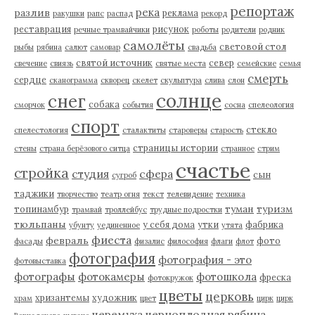
репортаж
река
разлив
реклама
ракушки
рапс
распад
рекорд
реставрация
рисунок
речные трамвайчики
роботы
родители
родник
самолёты
световой стол
рыбы
рябина
салют
самовар
свадьба
святой источник
север
свечение
свиязь
святые места
семейские
семья
смерть
сердце
сканограмма
скворец
скелет
скульптура
слива
слон
солнце
снег
собака
сморчок
события
сосна
спелеология
спорт
стекло
спелестология
сталактиты
староверы
старость
страницы истории
стены
страна берёзового ситца
странное
стрим
счастье
стройка
студия
сфера
сын
сугроб
таджики
творчество
театр огня
текст
телевидение
техника
туман
туризм
топинамбур
трамвай
троллейбус
трудные подростки
тюльпаны
у себя дома
утки
фабрика
убунту
уединенное
утята
фиеста
февраль
фото
фасады
физалис
философия
флаги
флот
фотография
фотография - это
фотовыставка
фотографы
фотокамеры
фотошкола
фреска
фотокружок
цветы
церковь
хризантемы
художник
храм
цвет
цирк
цирк
черемуха
черноплодная рябина