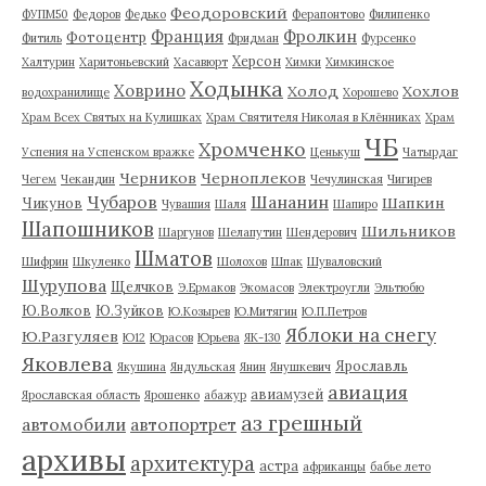
Феодоровский
ФУПМ50
Федоров
Федько
Ферапонтово
Филипенко
Франция
Фролкин
Фотоцентр
Фитиль
Фридман
Фурсенко
Херсон
Халтурин
Харитоньевский
Хасавюрт
Химки
Химкинское
Ходынка
Ховрино
Холод
Хохлов
водохранилище
Хорошево
Храм Всех Святых на Кулишках
Храм Святителя Николая в Клённиках
Храм
ЧБ
Хромченко
Успения на Успенском вражке
Ценькуш
Чатырдаг
Черников
Черноплеков
Чегем
Чекандин
Чечулинская
Чигирев
Чубаров
Шананин
Шапкин
Чикунов
Чувашия
Шаля
Шапиро
Шапошников
Шильников
Шаргунов
Шелапутин
Шендерович
Шматов
Шифрин
Шкуленко
Шолохов
Шпак
Шуваловский
Шурупова
Щелчков
Э.Ермаков
Экомасов
Электроугли
Эльтюбю
Ю.Волков
Ю.Зуйков
Ю.Козырев
Ю.Митягин
Ю.П.Петров
Яблоки на снегу
Ю.Разгуляев
Ю12
Юрасов
Юрьева
ЯК-130
Яковлева
Ярославль
Якушина
Яндульская
Янин
Янушкевич
авиация
авиамузей
Ярославская область
Ярошенко
абажур
аз грешный
автомобили
автопортрет
архивы
архитектура
астра
африканцы
бабье лето