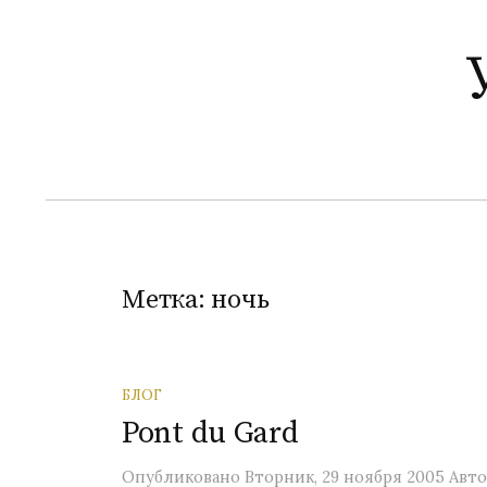
П
е
р
е
й
т
и
к
с
о
Метка:
ночь
д
е
р
БЛОГ
ж
Pont du Gard
и
м
Опубликовано
Вторник, 29 ноября 2005
Авто