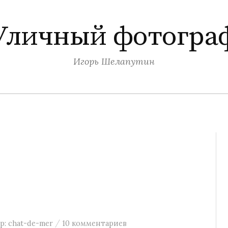
Уличный фотогра
Игорь Шелапутин
/
р:
chat-de-mer
10 комментариев