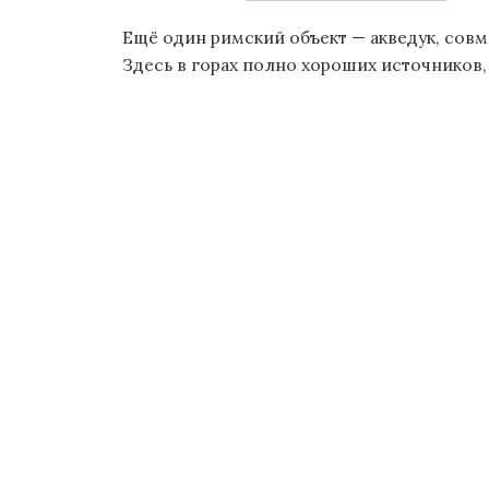
о
Ещё один римский объект — акведук, сов
м
Здесь в горах полно хороших источников, да
у