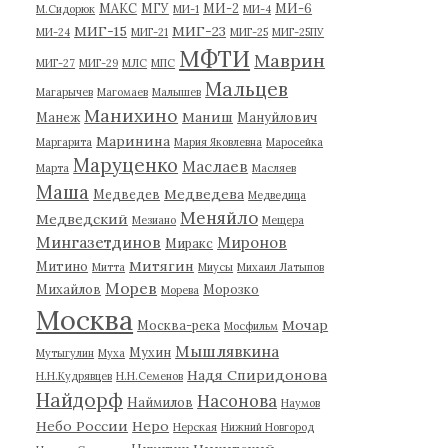
МАКС
МГУ
МИ-2
МИ-6
М.Сидорюк
МИ-1
МИ-4
МИГ-15
МИГ-23
МИ-24
МИГ-21
МИГ-25
МИГ-25ПУ
МФТИ
Маврин
МИГ-27
МИГ-29
МЛС
МПС
Мальцев
Магарычев
Магомаев
Малышев
Манихино
Маниш
Манеж
Мануйлович
Маринина
Маргарита
Мария Яковлевна
Маросейка
Маруценко
Маслаев
Марта
Масляев
Маша
Медведева
Медведев
Медведица
Меняйло
Медведский
Мезиано
Мещера
Мингазетдинов
Миронов
Миракс
Митягин
Митино
Митта
Миусы
Михаил Латыпов
Морев
Михайлов
Морозко
Морева
Москва
Мочар
Москва-река
Мосфильм
Мышлявкина
Мухин
Мутыгулин
Муха
Надя Спиридонова
Н.Н.Кудрявцев
Н.Н.Семенов
Найдорф
Насонова
Наймилов
Наумов
Небо России
Неро
Нерская
Нижний Новгород