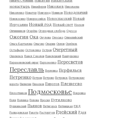
Никитский
Никитин
Никита Столпник
монастырь
Николаев
Никифоров
Николаева
Новодевичий
Николенко
Новатор
Новгород
Новиков
Новоспасский
Новый
Новокосино
Новороссийск
Новый год
Иерусалим
Новый свет
Носков
Овчинников
Огарёва
Огородная слобода
Одесса
Ожогин
Ока
Окулова
Олесько
Олимпийский
Ольга Карталова
Ольгово
Опарин
Орлов
Орлёнок
Очеретный
Остафьево
Остоженка
Остров
Ошевенск
Павел Соколов
Павелецкий
Павлушенко
Пересветов
Парамоновский овраг
Пархоменко
Переславль
Перфильев
Перловка
Петренко
Петров
Петрово
Петровск
Петровские
Плещеево
Пирогов
ворота
Пилюгин
Пименов
Подмосковье
Плохотников
Покровка
Путилково
Поля
Полянка
Попова
Пресня
Пьянов
Пушкинский
Пятигорск
Пятницкая
РЖД
Рдейский
Рдея
Развадовская
Ракета
Расторгуев