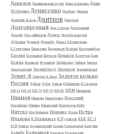
Данилов
Даша
Дарвиновский музей
Даша Корягина
Денисенко
Петренко
Дербент
Дианов
Дмитров
Дмитрий Жохов
Доветров
Долгопрудный
Дом Союзов
Домарацкий
Донец
Домени
Дом офицеров
Дружба народов
Дубровки
Дульцев
Душанбе
Дёржа
Е.Коршунова
Е.Сенчурина
Евангелие
Евдокимов
Егорова
Екатеринбург
Емелин
Ермаков
Емельянов
Еремеев
Есентуки
Есин
Есина
Жариков
Журавлев
Забайкалье
Зайцев
Зацепа
Звонков
Звенигород
Зачатьевский
Земляной вал
Зенит-В
Золотое кольцо
Зенитар-К 16мм
России
Зубков
Зубов
Зуйков
И.Пилюгин
И.Сидоров
ИПМ
ИЛ-14
ИЛ-28
ИЛ-76
ИЛ-78
ИЛ-80
Иванилов
Иванов
Иероглиф
Иванова
Ивантеевка
Измайлово
Ильина
Ильинский
Император ВАВА
Истра
Интеко
Иримико
Ира Большая
Исаев
Ичалова
К.Перфильев
К.Рудаков
ККК
КС-1
КСП
Кавказ
Кадышевский
Казань
Каламкаров
Каледин
Калмыков
Калибр
Каменец-Подольский