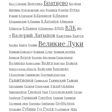
Братцево
Братовка
Босс Сорокин
Бредбери
Бутко
Бритвина
Булгаковский дом
Буранцев
Бурятия
В.Ермаков
В.Иванов
Буцкий
В.Гончаров
В.Латыпов
В.Карпинский
В.Лапшин
В.Миронов
ВЛК
В.Пьянов
ВДНХ
В.Пирогов
В.Шевченко
ВМ-
Валерий Латыпов
Валетина
Валуев
Т
Великие Луки
Васина
Ващук
Вдовин
Великий Новгород
Великий Устюг
Великий октябрь
Верея
Велихов
Веслево
Владимир Галактионов
Волга
Водянова
Волков
Вознесение
Волгуша
Володин
Вороново
Вологодская область
Г.Короткова
Гаврилково
Газетный переулок
Галактионов
Галинский
Галкин
Галинская
Гизатуллина
Гардашник
Гасилов
Геленджик
Гоголевский
Гладков
Гиппенрейтер
Гнап
Гоголь
Горицкий
Горобец
Горбачев
Горький
Горяинов
Груббстрем
Гостиный двор
Грачевка
Грибанова
Губина
Гусев
Гуз
Грушевич
Гусятников
ДКБА