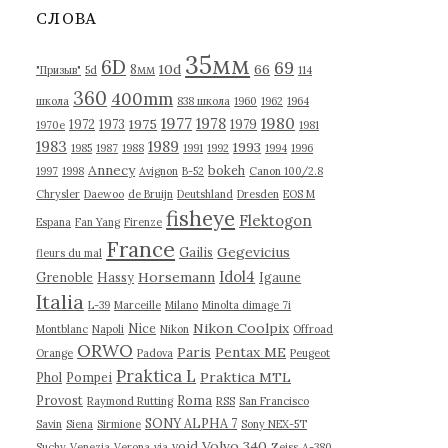
в
СЛОВА
ы
35мм
6D
69
10d
66
8мм
"Призыв"
5d
114
360
400mm
школа
838 школа
1960
1962
1964
1977
1980
1978
1975
1972
1973
1979
1970е
1981
1983
1989
1993
1985
1987
1988
1991
1992
1994
1996
Annecy
bokeh
1997
1998
Avignon
B-52
Canon 100/2.8
Chrysler
Daewoo
de Bruijn
Deutshland
Dresden
EOS M
fisheye
Flektogon
Espana
Fan Yang
Firenze
France
Gegevicius
Gailis
fleurs du mal
Idol4
Horsemann
Grenoble
Hassy
Igaune
Italia
L-39
Marceille
Milano
Minolta dimage 7i
Nikon Coolpix
Nice
Montblanc
Napoli
Nikon
Offroad
ORWO
Paris
Pentax ME
Orange
Padova
Peugeot
Praktica L
Praktica MTL
Phol
Pompei
Provost
Roma
Raymond Rutting
RSS
San Francisco
SONY ALPHA 7
Savin
Siena
Sirmione
Sony NEX-5T
Volvo 340
void
Suchy
Venezia
Verona
via
Zeiss
А-380