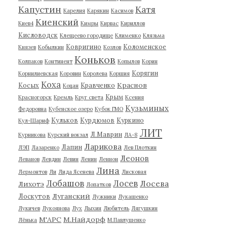
Капустин
Катя
Карелия
Карякин
Касимов
Киенский
Киев4
Кимры
Кирвас
Кириллов
Кисловодск
Клещеево городище
Клименко
Клязьма
Ковригино
Коломенское
Князев
Кобылкин
Козлов
Коньков
Колпаков
Континент
Копылов
Корин
Корягин
Корнилиевская
Коровин
Королева
Коршия
Коха
Краснов
Косых
Кравченко
Коцан
Крым
Красногорск
Кремль
Круг света
Ксения
Кузьминых
Федоровна
Кубенское озеро
Кубок ГМО
Кульков
Курдюмов
Куркино
Кул-Шариф
ЛИТ
Л.Маврин
Курникова
Курский вокзал
ЛА-8
Ларикова
Лапин
ЛЭП
Лазаренко
Лев Плоткин
Леонов
Леванов
Левдин
Левин
Ленин
Леннон
Лина
Лермонтов
Ли
Лида Ясенева
Лисковая
Лобашов
Лосев
Лосева
Лихотэ
Лопатков
Луганский
Лоскутов
Лужники
Лукашенко
Лукичев
Лукоянова
Лух
Лыхин
Любитель
Лягушкин
М'АРС
М.Найдорф
Лёнька
М.Павлушенко