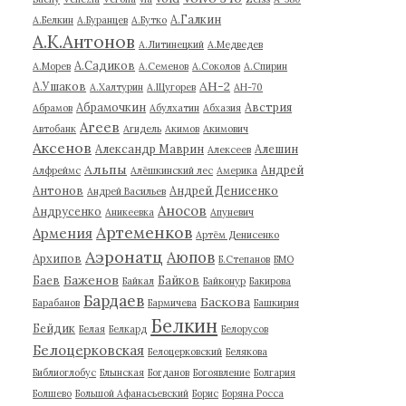
А.Галкин
А.Белкин
А.Буранцев
А.Бутко
А.К.Антонов
А.Литинецкий
А.Медведев
А.Садиков
А.Морев
А.Семенов
А.Соколов
А.Спирин
АН-2
А.Ушаков
А.Халтурин
А.Щугорев
АН-70
Абрамочкин
Австрия
Абрамов
Абулхатин
Абхазия
Агеев
Автобанк
Агидель
Акимов
Акимович
Аксенов
Александр Маврин
Алешин
Алексеев
Альпы
Андрей
Алфреймс
Алёшкинский лес
Америка
Антонов
Андрей Денисенко
Андрей Васильев
Аносов
Андрусенко
Аникеевка
Апуневич
Артеменков
Армения
Артём Денисенко
Аэронатц
Аюпов
Архипов
Б.Степанов
БМО
Баженов
Баев
Байков
Байкал
Байконур
Бакирова
Бардаев
Баскова
Барабанов
Бармичева
Башкирия
Белкин
Бейдик
Белая
Белкард
Белорусов
Белоцерковская
Белоцерковский
Белякова
Библиоглобус
Блынская
Богданов
Богоявление
Болгария
Болшево
Большой Афанасьевский
Борис
Боряна Росса