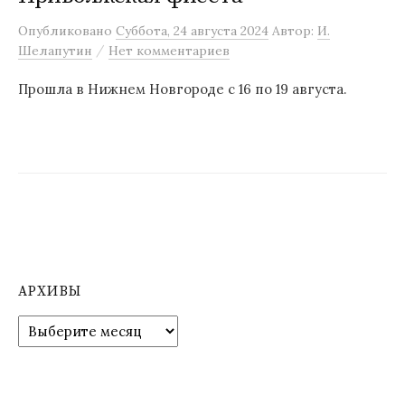
м
Опубликовано
Суббота, 24 августа 2024
Автор:
И.
у
/
Шелапутин
Нет комментариев
Прошла в Нижнем Новгороде с 16 по 19 августа.
АРХИВЫ
А
р
х
и
в