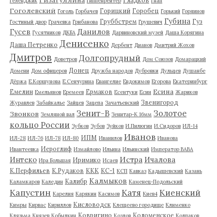
Геленджик
Гиппенрейтер
Гнап
Гоголевский
Горицкий
Горобец
Гоголь
Горбачев
Горький
Горяинов
Губина
Груббстрем
Гуз
Гостиный двор
Грачевка
Грибанова
Грушевич
Гусев
Данилов
Гусятников
ДКБА
Дарвиновский музей
Даша Корягина
Денисенко
Даша Петренко
Дербент
Дианов
Дмитрий Жохов
Дмитров
Долгопрудный
Доветров
Дом Союзов
Домарацкий
Донец
Домени
Дом офицеров
Дружба народов
Дубровки
Дульцев
Душанбе
Дёржа
Е.Коршунова
Е.Сенчурина
Евангелие
Евдокимов
Егорова
Екатеринбург
Есина
Емелин
Ермаков
Емельянов
Еремеев
Есентуки
Есин
Жариков
Звенигород
Журавлев
Забайкалье
Зайцев
Зацепа
Зачатьевский
Зенит-В
Золотое
Звонков
Земляной вал
Зенитар-К 16мм
кольцо России
Зубков
Зубов
Зуйков
И.Пилюгин
И.Сидоров
ИЛ-14
Иванов
ИПМ
ИЛ-28
ИЛ-76
ИЛ-78
ИЛ-80
Иванилов
Иванова
Иероглиф
Ивантеевка
Измайлово
Ильина
Ильинский
Император ВАВА
Истра
Интеко
Ичалова
Иримико
Ира Большая
Исаев
К.Перфильев
К.Рудаков
ККК
КС-1
КСП
Кавказ
Кадышевский
Казань
Калмыков
Калибр
Каламкаров
Каледин
Каменец-Подольский
Капустин
Катя
Киенский
Карелия
Карякин
Касимов
Киев4
Кисловодск
Кимры
Кирвас
Кириллов
Клещеево городище
Клименко
Ковригино
Коломенское
Клязьма
Князев
Кобылкин
Козлов
Колпаков