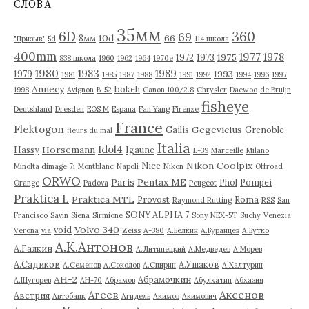
СЛОВА
ы
35мм
6D
360
69
10d
66
8мм
"Призыв"
5d
114 школа
400mm
1977
1978
1975
1972
1973
838 школа
1960
1962
1964
1970е
1980
1983
1989
1993
1979
1981
1985
1987
1988
1991
1992
1994
1996
1997
Annecy
bokeh
1998
Avignon
B-52
Canon 100/2.8
Chrysler
Daewoo
de Bruijn
fisheye
Deutshland
Dresden
EOS M
Espana
Fan Yang
Firenze
France
Flektogon
Gegevicius
Gailis
Grenoble
fleurs du mal
Italia
Idol4
Horsemann
Hassy
Igaune
L-39
Marceille
Milano
Nikon Coolpix
Nice
Minolta dimage 7i
Montblanc
Napoli
Nikon
Offroad
ORWO
Paris
Pentax ME
Phol
Pompei
Orange
Padova
Peugeot
Praktica L
Praktica MTL
Provost
Roma
Raymond Rutting
RSS
San
SONY ALPHA 7
Francisco
Savin
Siena
Sirmione
Sony NEX-5T
Suchy
Venezia
Volvo 340
void
Verona
via
Zeiss
А-380
А.Белкин
А.Буранцев
А.Бутко
А.К.Антонов
А.Галкин
А.Литинецкий
А.Медведев
А.Морев
А.Садиков
А.Ушаков
А.Семенов
А.Соколов
А.Спирин
А.Халтурин
АН-2
Абрамочкин
А.Щугорев
АН-70
Абрамов
Абулхатин
Абхазия
Аксенов
Агеев
Австрия
Автобанк
Агидель
Акимов
Акимович