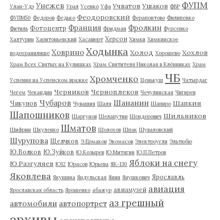
ФУПМ
Унежев
Учватов
Ушаков
Улан-Удэ
Урал
Усенко
Уфа
ФВР
Феодоровский
ФУПМ50
Федоров
Федько
Ферапонтово
Филипенко
Франция
Фролкин
Фотоцентр
Фитиль
Фридман
Фурсенко
Херсон
Халтурин
Харитоньевский
Хасавюрт
Химки
Химкинское
Ходынка
Ховрино
Холод
Хохлов
водохранилище
Хорошево
Храм Всех Святых на Кулишках
Храм Святителя Николая в Клённиках
Храм
ЧБ
Хромченко
Успения на Успенском вражке
Ценькуш
Чатырдаг
Черников
Черноплеков
Чегем
Чекандин
Чечулинская
Чигирев
Чубаров
Шананин
Шапкин
Чикунов
Чувашия
Шаля
Шапиро
Шапошников
Шильников
Шаргунов
Шелапутин
Шендерович
Шматов
Шифрин
Шкуленко
Шолохов
Шпак
Шуваловский
Шурупова
Щелчков
Э.Ермаков
Экомасов
Электроугли
Эльтюбю
Ю.Волков
Ю.Зуйков
Ю.Козырев
Ю.Митягин
Ю.П.Петров
Яблоки на снегу
Ю.Разгуляев
Ю12
Юрасов
Юрьева
ЯК-130
Яковлева
Ярославль
Якушина
Яндульская
Янин
Янушкевич
авиация
авиамузей
Ярославская область
Ярошенко
абажур
аз грешный
автомобили
автопортрет
архивы