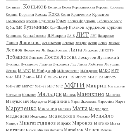
Коньков
Континент
Копылов
Корин
Корнилиевская
Коровин
Королева
Коха
Краснов
Корягин
Косых
Кравченко
Коршия
Коцан
Крым
Красногорск
Кремль
Круг света
Ксения Федоровна
Кубенское озеро
Кузьминых
Кульков
Курдюмов
Куркино
Кубок ГМО
Кул-Шариф
ЛИТ
Л.Маврин
Курникова
Курский вокзал
ЛА-8
ЛЭП
Лазаренко
Ларикова
Лапин
Лев Плоткин
Леванов
Левдин
Левин
Ленин
Леннон
Лина
Леонов
Лихотэ
Лермонтов
Ли
Лида Ясенева
Лисковая
Лобашов
Лосев
Лосева
Луганский
Лоскутов
Лопатков
Лужники
Лукашенко
Лукичев
Лукоянова
Лух
Лыхин
Любитель
Лягушкин
М'АРС
М.Найдорф
МАКС
МГУ
Лёнька
М.Павлушенко
М.Сидорюк
МИГ-15
МИГ-23
МИ-2
МИ-6
МИ-1
МИ-4
МИ-24
МИГ-21
МИГ-25
МФТИ
Маврин
МИГ-25ПУ
МИГ-27
МИГ-29
МЛС
МПС
Магарычев
Мальцев
Манихино
Маниш
Манеж
Магомаев
Малышев
Маринина
Мануйлович
Маргарита
Мария Яковлевна
Маросейка
Марта
Маруценко
Маша
Маслаев
Медведев
Масляев
Меняйло
Медведева
Медведский
Медведица
Мезиано
Мингазетдинов
Миронов
Миракс
Митино
Мещера
Митта
Морев
Митягин
Михайлов
Миусы
Михаил Латыпов
Морева