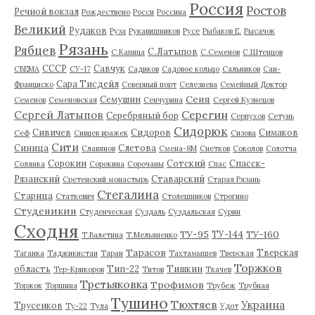
Россия
Ростов
Речной вокзал
Рождествено
Росси
Россина
Великий
Рудаков
Руза
Рукавишников
Русе
Рыбаков Е.
Рысачок
Рязань
Рябцев
С.Латыпов
С.Капица
С.Семенов
С.Штенцов
СССР
Савчук
СВЕМА
СУ-17
Садиков
Садовое кольцо
Сальников
Сан-
Сара Тисдейл
Франциско
Северный порт
Селезнева
Семейный Доктор
Сеня
Семушин
Семенов
Семеновская
Сенчурина
Сергей Кузнецов
Серегин
Сергей Латыпов
Серебряный бор
Серпухов
Сетунь
Сидорюк
Сивичев
Сидоров
Симаков
Сеф
Сивцев вражек
Сизова
Сити
Синица
Слетова
Славянов
Смена-8М
Снетков
Соколов
Солотча
Сорокин
Сотский
Спасск-
Солянка
Сорокина
Сорочаны
Спас
Рязанский
Ставарский
Сретенский монастырь
Старая Рязань
Стегалина
Старица
Статкевич
Столешников
Строгино
Студеникин
Студенческая
Суздаль
Суздальская
Сурин
Сходня
ТУ-95
ТУ-160
ТУ-144
Т.Валетина
Т.Мельяненко
Тарасов
Тверская
Таганка
Таджикистан
Таран
Тахтамышев
Тверская
Торжков
область
Тип-22
Тишкин
Тер-Крикоров
Титов
Ткачев
Третьяковка
Трофимов
Торжок
Торшина
Трубеж
Трубная
Тушино
Тюхтяев
Украина
Трусенков
Ту-22
Тула
Удот