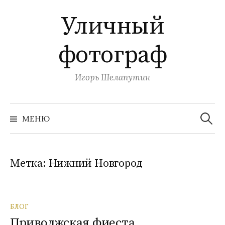
П
Уличный
е
р
фотограф
е
й
т
Игорь Шелапутин
и
к
Н
с
а
МЕНЮ
й
о
т
и
д
:
е
Метка:
Нижний Новгород
р
ж
и
БЛОГ
м
Приволжская фиеста
о