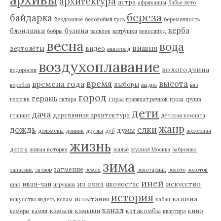
архитектура
астра
африканцы
бабье лето
береза
байдарка
бездомные
белолобый гусь
беременность
верба
бузина
блондинки
бобры
василек
ватрушки
велосипед
весна
вода
вишня
вертолёты
видео
виноград
воздухоплавание
вологодчина
водоросли
время
высота
времена года
выборы
воробей
выдра
вяз
город
герань
горы
георгин
гитара
гравилат речной
гроза
груша
дети
дача
деревянная архитектура
гтацинт
детская комната
жанр
дождь
елки
думы
дольмены
донник
друзья
дуб
железная
жизнь
дорога
живая история
жильё
журнал Москва
заброшка
зима
затмение
запасник
затвор
земля
золотарник
золото
золотой
иней
из окна
искусство
иван-чай
иконостас
шар
игрушки
история
калина
испытания
искусство видеть
ислам
кабан
канал
камыш
камыши
катакомбы
кино
камеры
камни
квартира