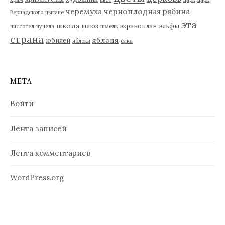
черемуха
черноплодная рябина
Вернадского
цыгане
эта
школа
шлюз
экраноплан
эльфы
чистотел
чучела
шмель
страна
яблоня
юбилей
яблоки
ёлка
МЕТА
Войти
Лента записей
Лента комментариев
WordPress.org