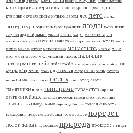
клен
кладбище
книги
коммунизм
клевер
козлы
конная полиция
корпоратив
конь
кот
крест
крыша
корова
кошки
крапива
лето
лес
кувшинки
купальщицы
купырь
лагеря
линукс
люди
литература
лодки
лось
лубок
луна
лыжи
люпин
лютик
март
май
макро
масленица
лягушки
лёд
малина
мантия
мат
мать-и-мачеха
метель
матрёшка
матушка
мемуары
мертвяки
метро
монастырь
море
мечеть
мимоза
митинг
можжевельник
монтаж
наличник
мусор
мост
музей
мухи
мышиный горошек
натюрморт
небо
ню
небоскребы
невозвратимое
ночь
ноябрь
окно
общество
одуванчики
обряды
огонь
озеро
окопы
октябрь
осень
ольха
отец
охота
олень
опыт
опыты
осина
панорама
памятники
парамотор
память
параплан
пейзаж
паутина
пепелище
первомай
первый класс
перестройка
пикульник
печаль
повседневность
пиво
пирамида Голода
портрет
половодье
подъёмные краны
подмаренник
природа
поток жизни
прошлое
птицы
православие