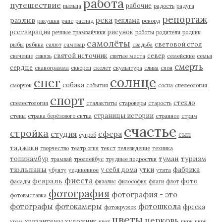
работа
путешествие
рабочие
пыльца
радость
радуга
репортаж
река
разлив
реклама
ракушки
рапс
распад
рекорд
реставрация
рисунок
речные трамвайчики
роботы
родители
родник
самолёты
световой стол
рыбы
рябина
салют
самовар
свадьба
святой источник
север
свечение
свиязь
святые места
семейские
семья
смерть
сердце
сканограмма
скворец
скелет
скульптура
слива
слон
солнце
снег
собака
сморчок
события
сосна
спелеология
спорт
стекло
спелестология
сталактиты
староверы
старость
страницы истории
стены
страна берёзового ситца
странное
стрим
счастье
стройка
студия
сфера
сын
сугроб
таджики
творчество
театр огня
текст
телевидение
техника
туман
туризм
топинамбур
трамвай
троллейбус
трудные подростки
тюльпаны
у себя дома
утки
фабрика
убунту
уединенное
утята
фиеста
февраль
фото
фасады
физалис
философия
флаги
флот
фотография
фотография - это
фотовыставка
фотографы
фотокамеры
фотошкола
фреска
фотокружок
цветы
церковь
хризантемы
художник
храм
цвет
цирк
цирк