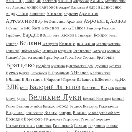
Альпы
Александр Маврин
Алешин
Алексеев
Алфреймс
Алёшкинский
Андрей Антонов
Андрей Денисенко
лес
Америка
Андрей Васильев
Аносов
Армения
Андрусенко
Аникеевка
Апуневич
Артеменков
Аэронатц
Аюпов
Архипов
Артём Денисенко
Баженов
Баев
Байков
Б.Степанов
БМО
Байкал
Байконур
Бакирова
Бардаев
Баскова
Бейдик
Барабанов
Бармичева
Башкирия
Белая
Белкин
Белоцерковская
Белкард
Белорусов
Белоцерковский
Белякова
Библиоглобус
Блынская
Богданов
Богоявление
Болгария
Болшево
Братовка
Большой Афанасьевский
Борис
Боряна Росса
Босс Сорокин
Братцево
Бредбери
Бритвина
Булгаковский дом
Буранцев
Бурятия
Бутко
В.Ермаков
В.Иванов
Буцкий
В.Гончаров
В.Карпинский
В.Латыпов
В.Пьянов
ВДНХ
В.Лапшин
В.Миронов
В.Пирогов
В.Шевченко
ВЛК
Валерий Латыпов
Валетина
Валуев
ВМ-Т
Васина
Великие Луки
Ващук
Вдовин
Великий Новгород
Великий
Верея
Устюг
Великий октябрь
Велихов
Веслево
Владимир Галактионов
Волга
Водянова
Волков
Вознесение
Волгуша
Вологодская область
Володин
Вороново
Г.Короткова
Гаврилково
Газетный переулок
Галактионов
Галинский
Галкин
Галинская
Гардашник
Гасилов
Гизатуллина
Гладков