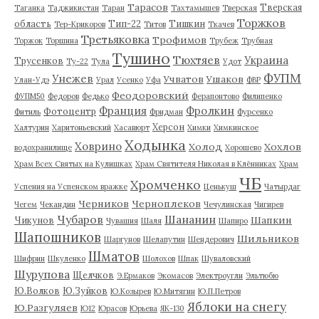
Тарасов
Тверская
Таганка
Таджикистан
Таран
Тахтамышев
Тверская
Торжков
область
Тип-22
Тишкин
Тер-Крикоров
Титов
Ткачев
Третьяковка
Трофимов
Торжок
Торшина
Трубеж
Трубная
Тушино
Тюхтяев
Украина
Трусенков
Ту-22
Тула
Удот
ФУПМ
Унежев
Учватов
Ушаков
Улан-Удэ
Урал
Усенко
Уфа
ФВР
Феодоровский
ФУПМ50
Федоров
Федько
Ферапонтово
Филипенко
Франция
Фролкин
Фотоцентр
Фитиль
Фридман
Фурсенко
Херсон
Халтурин
Харитоньевский
Хасавюрт
Химки
Химкинское
Ходынка
Ховрино
Холод
Хохлов
водохранилище
Хорошево
Храм Всех Святых на Кулишках
Храм Святителя Николая в Клённиках
Храм
ЧБ
Хромченко
Успения на Успенском вражке
Ценькуш
Чатырдаг
Черников
Черноплеков
Чегем
Чекандин
Чечулинская
Чигирев
Чубаров
Шананин
Шапкин
Чикунов
Чувашия
Шаля
Шапиро
Шапошников
Шильников
Шаргунов
Шелапутин
Шендерович
Шматов
Шифрин
Шкуленко
Шолохов
Шпак
Шуваловский
Шурупова
Щелчков
Э.Ермаков
Экомасов
Электроугли
Эльтюбю
Ю.Волков
Ю.Зуйков
Ю.Козырев
Ю.Митягин
Ю.П.Петров
Яблоки на снегу
Ю.Разгуляев
Ю12
Юрасов
Юрьева
ЯК-130