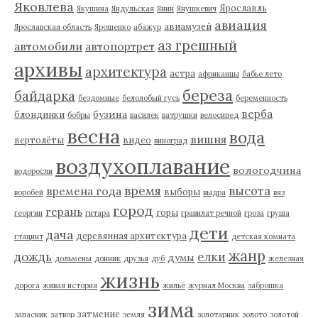
Яковлева
Ярославль
Якушина
Яндульская
Янин
Янушкевич
авиация
авиамузей
Ярославская область
Ярошенко
абажур
аз грешный
автомобили
автопортрет
архивы
архитектура
астра
африканцы
бабье лето
береза
байдарка
бездомные
белолобый гусь
беременность
верба
бузина
блондинки
бобры
василек
ватрушки
велосипед
весна
вода
вишня
вертолёты
видео
виноград
воздухоплавание
вологодчина
водоросли
время
высота
времена года
выборы
воробей
выдра
вяз
город
герань
горы
георгин
гитара
гравилат речной
гроза
груша
дети
дача
деревянная архитектура
гтацинт
детская комната
жанр
дождь
елки
думы
дольмены
донник
друзья
дуб
железная
жизнь
дорога
живая история
жильё
журнал Москва
заброшка
зима
затмение
запасник
затвор
земля
золотарник
золото
золотой