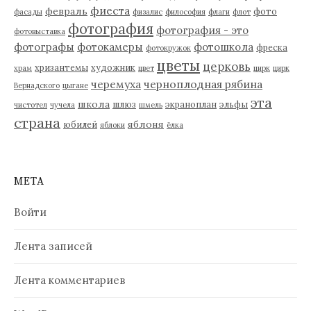
фиеста
февраль
фото
фасады
физалис
философия
флаги
флот
фотография
фотография - это
фотовыставка
фотографы
фотокамеры
фотошкола
фреска
фотокружок
цветы
церковь
хризантемы
художник
храм
цвет
цирк
цирк
черемуха
черноплодная рябина
Вернадского
цыгане
эта
школа
шлюз
экраноплан
эльфы
чистотел
чучела
шмель
страна
яблоня
юбилей
яблоки
ёлка
МЕТА
Войти
Лента записей
Лента комментариев