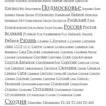
Пирогов
Петрово
Петровск
Петровские ворота
Пилюгин
Пименов
Подмосковье
Плещеево
Плохотников
Покровка
Поля
Пьянов
Путилково
Полянка
Попова
Пресня
Пушкинский
Пятигорск
Рдейский
Рдея
Пятницкая
РЖД
Развадовская
Ракета
Расторгуев
Россия
Ростов
Речной вокзал
Рождествено
Росси
Россина
Великий
Рудаков
Руза
Рукавишников
Русе
Рыбаков Е.
Рысачок
Рязань
Рябцев
С.Латыпов
С.Капица
С.Семенов
С.Штенцов
СССР
Савчук
СВЕМА
СУ-17
Садиков
Садовое кольцо
Сальников
Сан-
Сара Тисдейл
Франциско
Северный порт
Селезнева
Семейный Доктор
Сеня
Семушин
Семенов
Семеновская
Сенчурина
Сергей Кузнецов
Серегин
Сергей Латыпов
Серебряный бор
Серпухов
Сетунь
Сидорюк
Сивичев
Сидоров
Симаков
Сеф
Сивцев вражек
Сизова
Сити
Синица
Слетова
Славянов
Смена-8М
Снетков
Соколов
Солотча
Сорокин
Сотский
Спасск-
Солянка
Сорокина
Сорочаны
Спас
Рязанский
Ставарский
Сретенский монастырь
Старая Рязань
Стегалина
Старица
Статкевич
Столешников
Строгино
Студеникин
Студенческая
Суздаль
Суздальская
Сурин
Сходня
ТУ-95
ТУ-160
ТУ-144
Т.Валетина
Т.Мельяненко