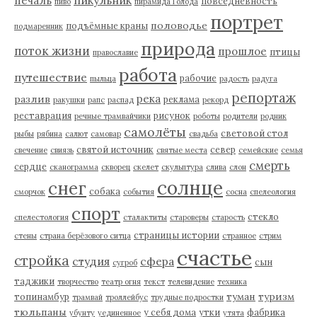
печаль
повседневность
пиво
пирамида Голода
портрет
половодье
подъёмные краны
подмаренник
природа
поток жизни
прошлое
птицы
православие
работа
путешествие
рабочие
пыльца
радость
радуга
репортаж
река
разлив
реклама
ракушки
рапс
распад
рекорд
реставрация
рисунок
речные трамвайчики
роботы
родители
родник
самолёты
световой стол
рыбы
рябина
салют
самовар
свадьба
святой источник
север
свечение
свиязь
святые места
семейские
семья
смерть
сердце
сканограмма
скворец
скелет
скульптура
слива
слон
солнце
снег
собака
сморчок
события
сосна
спелеология
спорт
стекло
спелестология
сталактиты
староверы
старость
страницы истории
стены
страна берёзового ситца
странное
стрим
счастье
стройка
студия
сфера
сын
сугроб
таджики
творчество
театр огня
текст
телевидение
техника
туман
туризм
топинамбур
трамвай
троллейбус
трудные подростки
тюльпаны
у себя дома
утки
фабрика
убунту
уединенное
утята