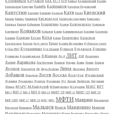
К.Перфильев
К.Рудаков
ККК
КС-1
КСП
Кавказ
Кадышевский
Казань
Калмыков
Калибр
Каламкаров
Каледин
Каменец-Подольский
Капустин
Катя
Киенский
Карелия
Карякин
Касимов
Киев4
Кисловодск
Кимры
Кирвас
Кириллов
Клещеево городище
Клименко
Ковригино
Коломенское
Клязьма
Князев
Кобылкин
Козлов
Колпаков
Коньков
Континент
Копылов
Корин
Корнилиевская
Коровин
Королева
Коха
Краснов
Корягин
Косых
Кравченко
Коршия
Коцан
Крым
Красногорск
Кремль
Круг света
Ксения Федоровна
Кубенское озеро
Кузьминых
Кульков
Курдюмов
Куркино
Кубок ГМО
Кул-Шариф
ЛИТ
Л.Маврин
Курникова
Курский вокзал
ЛА-8
ЛЭП
Лазаренко
Ларикова
Лапин
Лев Плоткин
Леванов
Левдин
Левин
Ленин
Леннон
Лина
Леонов
Лихотэ
Лермонтов
Ли
Лида Ясенева
Лисковая
Лобашов
Лосев
Лосева
Луганский
Лоскутов
Лопатков
Лужники
Лукашенко
Лукичев
Лукоянова
Лух
Лыхин
Любитель
Лягушкин
М'АРС
М.Найдорф
МАКС
МГУ
Лёнька
М.Павлушенко
М.Сидорюк
МИГ-15
МИГ-23
МИ-2
МИ-6
МИ-1
МИ-4
МИ-24
МИГ-21
МИГ-25
МФТИ
Маврин
МИГ-25ПУ
МИГ-27
МИГ-29
МЛС
МПС
Магарычев
Мальцев
Манихино
Маниш
Манеж
Магомаев
Малышев
Маринина
Мануйлович
Маргарита
Мария Яковлевна
Маросейка
Марта