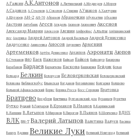
А.К.Антонов
А.Галкин
А.Литинецкий
А.Медведев
А.Морев
А.Садиков
А.Ушаков
А.Семенов
А.Соколов
А.Спирин
А.Халтурин
АН-2
Абрамочкин
А.Щугорев
АН-70
Абрамов
Абулхатин
Абхазия
Аксенов
Агеев
Австрия
Автобанк
Агидель
Акимов
Акимович
Альпы
Александр Маврин
Алешин
Алексеев
Алфреймс
Алёшкинский
Андрей Антонов
Андрей Денисенко
лес
Америка
Андрей Васильев
Аносов
Армения
Андрусенко
Аникеевка
Апуневич
Артеменков
Аэронатц
Аюпов
Архипов
Артём Денисенко
Баженов
Баев
Байков
Б.Степанов
БМО
Байкал
Байконур
Бакирова
Бардаев
Баскова
Бейдик
Барабанов
Бармичева
Башкирия
Белая
Белкин
Белоцерковская
Белкард
Белорусов
Белоцерковский
Белякова
Библиоглобус
Блынская
Богданов
Богоявление
Болгария
Болшево
Братовка
Большой Афанасьевский
Борис
Боряна Росса
Босс Сорокин
Братцево
Бредбери
Бритвина
Булгаковский дом
Буранцев
Бурятия
Бутко
В.Ермаков
В.Иванов
Буцкий
В.Гончаров
В.Карпинский
В.Латыпов
В.Пьянов
ВДНХ
В.Лапшин
В.Миронов
В.Пирогов
В.Шевченко
ВЛК
Валерий Латыпов
Валетина
Валуев
ВМ-Т
Васина
Великие Луки
Ващук
Вдовин
Великий Новгород
Великий