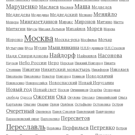
Маруценко
Маша
Маслаев
Медведев
Масляев
Меняйло
Медведева
Медведский
Медведица
Мезиано
Мингазетдинов
Миронов
Миракс
Митино
Мещера
Митта
Морев
Митягин
Михайлов
Миусы
Михаил Латыпов
Морева
Москва
Мочар
Морозко
Москва-река
Мосфильм
Мышлявкина
Мухин
Мутыгулин
Муха
Н.Н.Кудрявцев
Н.Н.Семенов
Найдорф
Насонова
Надя Спиридонова
Наймилов
Небо России
Неро
Наумов
Нерская
Нижний Новгород
Никита
Никитский монастырь
Никитин
Николаев
Столпник
Никифоров
Новодевичий
Николаева
Николенко
Новатор
Новгород
Новиков
Новоспасский
Новый Иерусалим
Новокосино
Новороссийск
Новый год
Новый свет
Носков
Овчинников
Огарёва
Огородная
Ожогин
Ока
слобода
Одесса
Окулова
Олесько
Олимпийский
Ольга
Карталова
Ольгово
Опарин
Орлов
Орлёнок
Остафьево
Остоженка
Остров
Очеретный
Ошевенск
Павел Соколов
Павелецкий
Павлушенко
Пересветов
Парамоновский овраг
Пархоменко
Переславль
Петренко
Перфильев
Перловка
Петров