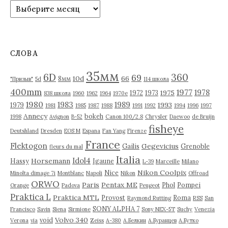
А
р
х
и
в
СЛОВА
ы
35мм
6D
360
69
10d
66
8мм
"Призыв"
5d
114 школа
400mm
1977
1978
1975
1972
1973
838 школа
1960
1962
1964
1970е
1980
1983
1989
1993
1979
1981
1985
1987
1988
1991
1992
1994
1996
1997
Annecy
bokeh
1998
Avignon
B-52
Canon 100/2.8
Chrysler
Daewoo
de Bruijn
fisheye
Deutshland
Dresden
EOS M
Espana
Fan Yang
Firenze
France
Flektogon
Gegevicius
Gailis
Grenoble
fleurs du mal
Italia
Idol4
Horsemann
Hassy
Igaune
L-39
Marceille
Milano
Nikon Coolpix
Nice
Minolta dimage 7i
Montblanc
Napoli
Nikon
Offroad
ORWO
Paris
Pentax ME
Phol
Pompei
Orange
Padova
Peugeot
Praktica L
Praktica MTL
Provost
Roma
Raymond Rutting
RSS
San
SONY ALPHA 7
Francisco
Savin
Siena
Sirmione
Sony NEX-5T
Suchy
Venezia
Volvo 340
void
Verona
via
Zeiss
А-380
А.Белкин
А.Буранцев
А.Бутко