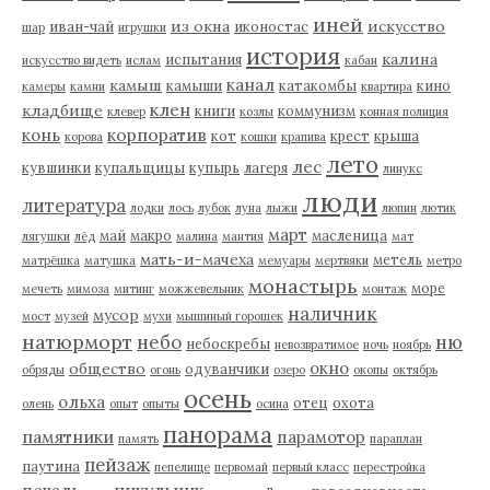
иней
из окна
искусство
иван-чай
иконостас
шар
игрушки
история
калина
испытания
искусство видеть
ислам
кабан
канал
камыш
камыши
катакомбы
кино
камеры
камни
квартира
клен
кладбище
книги
коммунизм
клевер
козлы
конная полиция
корпоратив
конь
кот
крест
крыша
корова
кошки
крапива
лето
лес
кувшинки
купальщицы
купырь
лагеря
линукс
люди
литература
лодки
лось
лубок
луна
лыжи
люпин
лютик
март
май
макро
масленица
лягушки
лёд
малина
мантия
мат
мать-и-мачеха
метель
матрёшка
матушка
мемуары
мертвяки
метро
монастырь
море
мечеть
мимоза
митинг
можжевельник
монтаж
наличник
мусор
мост
музей
мухи
мышиный горошек
натюрморт
небо
ню
небоскребы
невозвратимое
ночь
ноябрь
окно
общество
одуванчики
обряды
огонь
озеро
окопы
октябрь
осень
ольха
отец
охота
олень
опыт
опыты
осина
панорама
памятники
парамотор
память
параплан
пейзаж
паутина
пепелище
первомай
первый класс
перестройка
пикульник