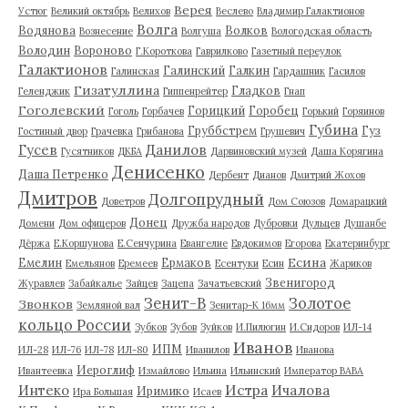
Верея
Устюг
Великий октябрь
Велихов
Веслево
Владимир Галактионов
Волга
Водянова
Волков
Вознесение
Волгуша
Вологодская область
Володин
Вороново
Г.Короткова
Гаврилково
Газетный переулок
Галактионов
Галинский
Галкин
Галинская
Гардашник
Гасилов
Гизатуллина
Гладков
Геленджик
Гиппенрейтер
Гнап
Гоголевский
Горицкий
Горобец
Гоголь
Горбачев
Горький
Горяинов
Губина
Груббстрем
Гуз
Гостиный двор
Грачевка
Грибанова
Грушевич
Гусев
Данилов
Гусятников
ДКБА
Дарвиновский музей
Даша Корягина
Денисенко
Даша Петренко
Дербент
Дианов
Дмитрий Жохов
Дмитров
Долгопрудный
Доветров
Дом Союзов
Домарацкий
Донец
Домени
Дом офицеров
Дружба народов
Дубровки
Дульцев
Душанбе
Дёржа
Е.Коршунова
Е.Сенчурина
Евангелие
Евдокимов
Егорова
Екатеринбург
Есина
Емелин
Ермаков
Емельянов
Еремеев
Есентуки
Есин
Жариков
Звенигород
Журавлев
Забайкалье
Зайцев
Зацепа
Зачатьевский
Зенит-В
Золотое
Звонков
Земляной вал
Зенитар-К 16мм
кольцо России
Зубков
Зубов
Зуйков
И.Пилюгин
И.Сидоров
ИЛ-14
Иванов
ИПМ
ИЛ-28
ИЛ-76
ИЛ-78
ИЛ-80
Иванилов
Иванова
Иероглиф
Ивантеевка
Измайлово
Ильина
Ильинский
Император ВАВА
Истра
Интеко
Ичалова
Иримико
Ира Большая
Исаев