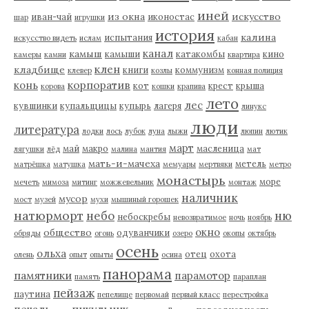
иней
из окна
искусство
иван-чай
иконостас
шар
игрушки
история
калина
испытания
искусство видеть
ислам
кабан
канал
камыш
камыши
катакомбы
кино
камеры
камни
квартира
клен
кладбище
книги
коммунизм
клевер
козлы
конная полиция
корпоратив
конь
кот
крест
крыша
корова
кошки
крапива
лето
лес
кувшинки
купальщицы
купырь
лагеря
линукс
люди
литература
лодки
лось
лубок
луна
лыжи
люпин
лютик
март
май
макро
масленица
лягушки
лёд
малина
мантия
мат
мать-и-мачеха
метель
матрёшка
матушка
мемуары
мертвяки
метро
монастырь
море
мечеть
мимоза
митинг
можжевельник
монтаж
наличник
мусор
мост
музей
мухи
мышиный горошек
натюрморт
небо
ню
небоскребы
невозвратимое
ночь
ноябрь
окно
общество
одуванчики
обряды
огонь
озеро
окопы
октябрь
осень
ольха
отец
охота
олень
опыт
опыты
осина
панорама
памятники
парамотор
память
параплан
пейзаж
паутина
пепелище
первомай
первый класс
перестройка
пикульник