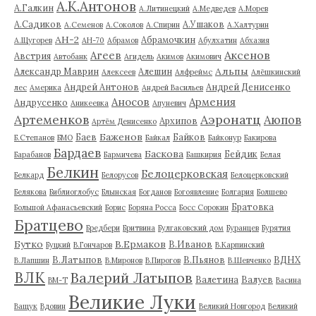
А.К.Антонов
А.Галкин
А.Литинецкий
А.Медведев
А.Морев
А.Садиков
А.Ушаков
А.Семенов
А.Соколов
А.Спирин
А.Халтурин
АН-2
Абрамочкин
А.Щугорев
АН-70
Абрамов
Абулхатин
Абхазия
Аксенов
Агеев
Австрия
Автобанк
Агидель
Акимов
Акимович
Альпы
Александр Маврин
Алешин
Алексеев
Алфреймс
Алёшкинский
Андрей Антонов
Андрей Денисенко
лес
Америка
Андрей Васильев
Аносов
Армения
Андрусенко
Аникеевка
Апуневич
Артеменков
Аэронатц
Аюпов
Архипов
Артём Денисенко
Баженов
Баев
Байков
Б.Степанов
БМО
Байкал
Байконур
Бакирова
Бардаев
Баскова
Бейдик
Барабанов
Бармичева
Башкирия
Белая
Белкин
Белоцерковская
Белкард
Белорусов
Белоцерковский
Белякова
Библиоглобус
Блынская
Богданов
Богоявление
Болгария
Болшево
Братовка
Большой Афанасьевский
Борис
Боряна Росса
Босс Сорокин
Братцево
Бредбери
Бритвина
Булгаковский дом
Буранцев
Бурятия
Бутко
В.Ермаков
В.Иванов
Буцкий
В.Гончаров
В.Карпинский
В.Латыпов
В.Пьянов
ВДНХ
В.Лапшин
В.Миронов
В.Пирогов
В.Шевченко
ВЛК
Валерий Латыпов
Валетина
Валуев
ВМ-Т
Васина
Великие Луки
Ващук
Вдовин
Великий Новгород
Великий