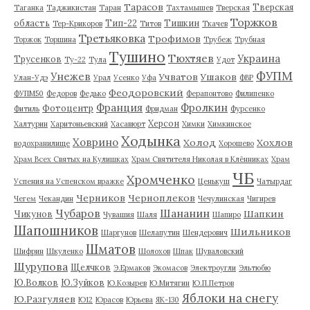
Тарасов
Тверская
Таганка
Таджикистан
Таран
Тахтамышев
Тверская
Торжков
область
Тип-22
Тишкин
Тер-Крикоров
Титов
Ткачев
Третьяковка
Трофимов
Торжок
Торшина
Трубеж
Трубная
Тушино
Тюхтяев
Украина
Трусенков
Ту-22
Тула
Удот
ФУПМ
Унежев
Учватов
Ушаков
Улан-Удэ
Урал
Усенко
Уфа
ФВР
Феодоровский
ФУПМ50
Федоров
Федько
Ферапонтово
Филипенко
Франция
Фролкин
Фотоцентр
Фитиль
Фридман
Фурсенко
Херсон
Халтурин
Харитоньевский
Хасавюрт
Химки
Химкинское
Ходынка
Ховрино
Холод
Хохлов
водохранилище
Хорошево
Храм Всех Святых на Кулишках
Храм Святителя Николая в Клённиках
Храм
ЧБ
Хромченко
Успения на Успенском вражке
Ценькуш
Чатырдаг
Черников
Черноплеков
Чегем
Чекандин
Чечулинская
Чигирев
Чубаров
Шананин
Шапкин
Чикунов
Чувашия
Шаля
Шапиро
Шапошников
Шильников
Шаргунов
Шелапутин
Шендерович
Шматов
Шифрин
Шкуленко
Шолохов
Шпак
Шуваловский
Шурупова
Щелчков
Э.Ермаков
Экомасов
Электроугли
Эльтюбю
Ю.Волков
Ю.Зуйков
Ю.Козырев
Ю.Митягин
Ю.П.Петров
Яблоки на снегу
Ю.Разгуляев
Ю12
Юрасов
Юрьева
ЯК-130