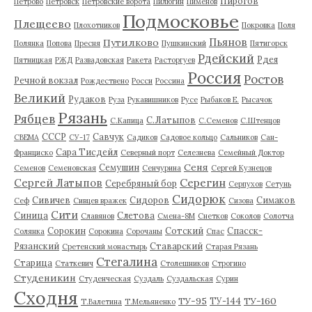
Пирогов
Петрово
Петровск
Петровские ворота
Пилюгин
Пименов
Подмосковье
Плещеево
Плохотников
Покровка
Поля
Пьянов
Путилково
Полянка
Попова
Пресня
Пушкинский
Пятигорск
Рдейский
Рдея
Пятницкая
РЖД
Развадовская
Ракета
Расторгуев
Россия
Ростов
Речной вокзал
Рождествено
Росси
Россина
Великий
Рудаков
Руза
Рукавишников
Русе
Рыбаков Е.
Рысачок
Рязань
Рябцев
С.Латыпов
С.Капица
С.Семенов
С.Штенцов
СССР
Савчук
СВЕМА
СУ-17
Садиков
Садовое кольцо
Сальников
Сан-
Сара Тисдейл
Франциско
Северный порт
Селезнева
Семейный Доктор
Сеня
Семушин
Семенов
Семеновская
Сенчурина
Сергей Кузнецов
Серегин
Сергей Латыпов
Серебряный бор
Серпухов
Сетунь
Сидорюк
Сивичев
Сидоров
Симаков
Сеф
Сивцев вражек
Сизова
Сити
Синица
Слетова
Славянов
Смена-8М
Снетков
Соколов
Солотча
Сорокин
Сотский
Спасск-
Солянка
Сорокина
Сорочаны
Спас
Рязанский
Ставарский
Сретенский монастырь
Старая Рязань
Стегалина
Старица
Статкевич
Столешников
Строгино
Студеникин
Студенческая
Суздаль
Суздальская
Сурин
Сходня
ТУ-95
ТУ-160
ТУ-144
Т.Валетина
Т.Мельяненко