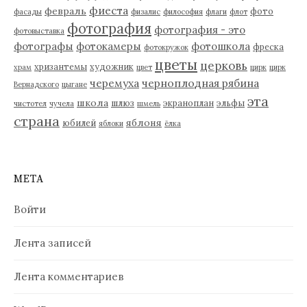
фиеста
февраль
фото
фасады
физалис
философия
флаги
флот
фотография
фотография - это
фотовыставка
фотографы
фотокамеры
фотошкола
фреска
фотокружок
цветы
церковь
хризантемы
художник
храм
цвет
цирк
цирк
черемуха
черноплодная рябина
Вернадского
цыгане
эта
школа
шлюз
экраноплан
эльфы
чистотел
чучела
шмель
страна
яблоня
юбилей
яблоки
ёлка
МЕТА
Войти
Лента записей
Лента комментариев