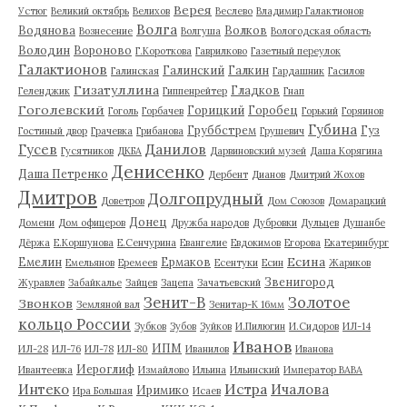
Верея
Устюг
Великий октябрь
Велихов
Веслево
Владимир Галактионов
Волга
Водянова
Волков
Вознесение
Волгуша
Вологодская область
Володин
Вороново
Г.Короткова
Гаврилково
Газетный переулок
Галактионов
Галинский
Галкин
Галинская
Гардашник
Гасилов
Гизатуллина
Гладков
Геленджик
Гиппенрейтер
Гнап
Гоголевский
Горицкий
Горобец
Гоголь
Горбачев
Горький
Горяинов
Губина
Груббстрем
Гуз
Гостиный двор
Грачевка
Грибанова
Грушевич
Гусев
Данилов
Гусятников
ДКБА
Дарвиновский музей
Даша Корягина
Денисенко
Даша Петренко
Дербент
Дианов
Дмитрий Жохов
Дмитров
Долгопрудный
Доветров
Дом Союзов
Домарацкий
Донец
Домени
Дом офицеров
Дружба народов
Дубровки
Дульцев
Душанбе
Дёржа
Е.Коршунова
Е.Сенчурина
Евангелие
Евдокимов
Егорова
Екатеринбург
Есина
Емелин
Ермаков
Емельянов
Еремеев
Есентуки
Есин
Жариков
Звенигород
Журавлев
Забайкалье
Зайцев
Зацепа
Зачатьевский
Зенит-В
Золотое
Звонков
Земляной вал
Зенитар-К 16мм
кольцо России
Зубков
Зубов
Зуйков
И.Пилюгин
И.Сидоров
ИЛ-14
Иванов
ИПМ
ИЛ-28
ИЛ-76
ИЛ-78
ИЛ-80
Иванилов
Иванова
Иероглиф
Ивантеевка
Измайлово
Ильина
Ильинский
Император ВАВА
Истра
Интеко
Ичалова
Иримико
Ира Большая
Исаев