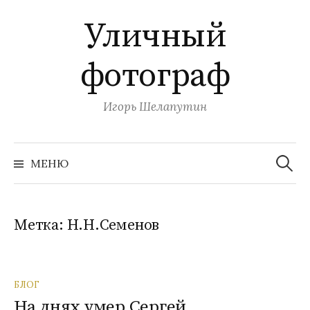
П
Уличный
е
р
фотограф
е
й
т
Игорь Шелапутин
и
к
Н
с
а
МЕНЮ
й
о
т
и
д
:
е
Метка:
Н.Н.Семенов
р
ж
и
БЛОГ
м
На днях умер Сергей
о