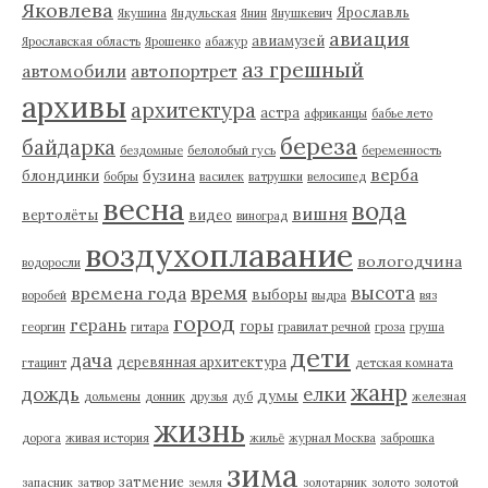
Яковлева
Ярославль
Якушина
Яндульская
Янин
Янушкевич
авиация
авиамузей
Ярославская область
Ярошенко
абажур
аз грешный
автомобили
автопортрет
архивы
архитектура
астра
африканцы
бабье лето
береза
байдарка
бездомные
белолобый гусь
беременность
верба
бузина
блондинки
бобры
василек
ватрушки
велосипед
весна
вода
вишня
вертолёты
видео
виноград
воздухоплавание
вологодчина
водоросли
время
высота
времена года
выборы
воробей
выдра
вяз
город
герань
горы
георгин
гитара
гравилат речной
гроза
груша
дети
дача
деревянная архитектура
гтацинт
детская комната
жанр
дождь
елки
думы
дольмены
донник
друзья
дуб
железная
жизнь
дорога
живая история
жильё
журнал Москва
заброшка
зима
затмение
запасник
затвор
земля
золотарник
золото
золотой