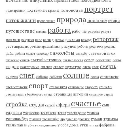
печаль
повседневность
пиво
пирамида Голода
портрет
половодье
подъёмные краны
подмаренник
природа
поток жизни
прошлое
птицы
православие
работа
путешествие
рабочие
пыльца
радость
радуга
репортаж
река
разлив
реклама
ракушки
рапс
распад
рекорд
реставрация
рисунок
речные трамвайчики
роботы
родители
родник
самолёты
световой стол
рыбы
рябина
салют
самовар
свадьба
святой источник
север
свечение
свиязь
святые места
семейские
семья
смерть
сердце
сканограмма
скворец
скелет
скульптура
слива
слон
солнце
снег
собака
сморчок
события
сосна
спелеология
спорт
стекло
спелестология
сталактиты
староверы
старость
страницы истории
стены
страна берёзового ситца
странное
стрим
счастье
стройка
студия
сфера
сын
сугроб
таджики
творчество
театр огня
текст
телевидение
техника
туман
туризм
топинамбур
трамвай
троллейбус
трудные подростки
тюльпаны
у себя дома
утки
фабрика
убунту
уединенное
утята