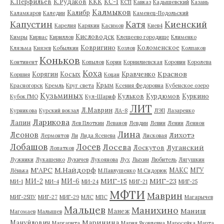
К.Перфильев
К.Рудаков
ККК
КС-1
КСП
Кавказ
Кадышевский
Казань
Калмыков
Калибр
Каламкаров
Каледин
Каменец-Подольский
Капустин
Катя
Киенский
Карелия
Карякин
Касимов
Киев4
Кисловодск
Кимры
Кирвас
Кириллов
Клещеево городище
Клименко
Ковригино
Коломенское
Клязьма
Князев
Кобылкин
Козлов
Колпаков
Коньков
Континент
Копылов
Корин
Корнилиевская
Коровин
Королева
Коха
Краснов
Корягин
Косых
Кравченко
Коршия
Коцан
Крым
Красногорск
Кремль
Круг света
Ксения Федоровна
Кубенское озеро
Кузьминых
Кульков
Курдюмов
Куркино
Кубок ГМО
Кул-Шариф
ЛИТ
Л.Маврин
Курникова
Курский вокзал
ЛА-8
ЛЭП
Лазаренко
Ларикова
Лапин
Лев Плоткин
Леванов
Левдин
Левин
Ленин
Леннон
Лина
Леонов
Лихотэ
Лермонтов
Ли
Лида Ясенева
Лисковая
Лобашов
Лосев
Лосева
Луганский
Лоскутов
Лопатков
Лужники
Лукашенко
Лукичев
Лукоянова
Лух
Лыхин
Любитель
Лягушкин
М'АРС
М.Найдорф
МАКС
МГУ
Лёнька
М.Павлушенко
М.Сидорюк
МИГ-15
МИГ-23
МИ-2
МИ-6
МИ-1
МИ-4
МИ-24
МИГ-21
МИГ-25
МФТИ
Маврин
МИГ-25ПУ
МИГ-27
МИГ-29
МЛС
МПС
Магарычев
Мальцев
Манихино
Маниш
Манеж
Магомаев
Малышев
Маринина
Мануйлович
Маргарита
Мария Яковлевна
Маросейка
Марта