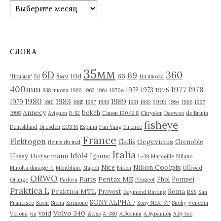
А
р
х
и
в
СЛОВА
ы
35мм
6D
360
69
10d
66
8мм
"Призыв"
5d
114 школа
400mm
1977
1978
1975
1972
1973
838 школа
1960
1962
1964
1970е
1980
1983
1989
1993
1979
1981
1985
1987
1988
1991
1992
1994
1996
1997
Annecy
bokeh
1998
Avignon
B-52
Canon 100/2.8
Chrysler
Daewoo
de Bruijn
fisheye
Deutshland
Dresden
EOS M
Espana
Fan Yang
Firenze
France
Flektogon
Gegevicius
Gailis
Grenoble
fleurs du mal
Italia
Idol4
Horsemann
Hassy
Igaune
L-39
Marceille
Milano
Nikon Coolpix
Nice
Minolta dimage 7i
Montblanc
Napoli
Nikon
Offroad
ORWO
Paris
Pentax ME
Phol
Pompei
Orange
Padova
Peugeot
Praktica L
Praktica MTL
Provost
Roma
Raymond Rutting
RSS
San
SONY ALPHA 7
Francisco
Savin
Siena
Sirmione
Sony NEX-5T
Suchy
Venezia
Volvo 340
void
Verona
via
Zeiss
А-380
А.Белкин
А.Буранцев
А.Бутко