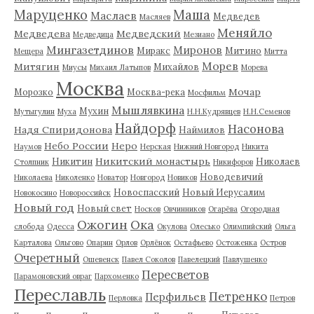
Маруценко
Маша
Маслаев
Медведев
Масляев
Меняйло
Медведева
Медведский
Медведица
Мезиано
Мингазетдинов
Миронов
Миракс
Митино
Мещера
Митта
Морев
Митягин
Михайлов
Миусы
Михаил Латыпов
Морева
Москва
Мочар
Морозко
Москва-река
Мосфильм
Мышлявкина
Мухин
Мутыгулин
Муха
Н.Н.Кудрявцев
Н.Н.Семенов
Найдорф
Насонова
Надя Спиридонова
Наймилов
Небо России
Неро
Наумов
Нерская
Нижний Новгород
Никита
Никитский монастырь
Никитин
Николаев
Столпник
Никифоров
Новодевичий
Николаева
Николенко
Новатор
Новгород
Новиков
Новоспасский
Новый Иерусалим
Новокосино
Новороссийск
Новый год
Новый свет
Носков
Овчинников
Огарёва
Огородная
Ожогин
Ока
слобода
Одесса
Окулова
Олесько
Олимпийский
Ольга
Карталова
Ольгово
Опарин
Орлов
Орлёнок
Остафьево
Остоженка
Остров
Очеретный
Ошевенск
Павел Соколов
Павелецкий
Павлушенко
Пересветов
Парамоновский овраг
Пархоменко
Переславль
Петренко
Перфильев
Перловка
Петров