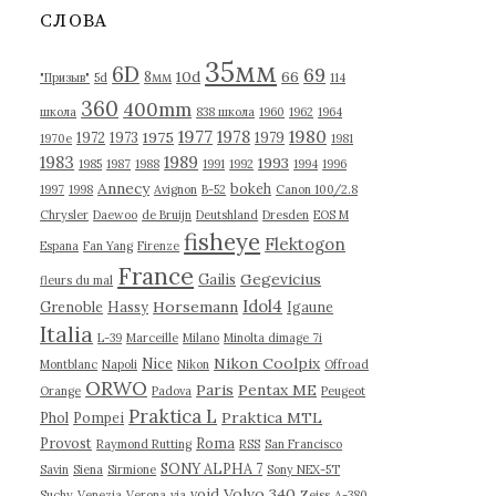
в
СЛОВА
ы
35мм
6D
69
10d
66
8мм
"Призыв"
5d
114
360
400mm
школа
838 школа
1960
1962
1964
1977
1980
1978
1975
1972
1973
1979
1970е
1981
1983
1989
1993
1985
1987
1988
1991
1992
1994
1996
Annecy
bokeh
1997
1998
Avignon
B-52
Canon 100/2.8
Chrysler
Daewoo
de Bruijn
Deutshland
Dresden
EOS M
fisheye
Flektogon
Espana
Fan Yang
Firenze
France
Gegevicius
Gailis
fleurs du mal
Idol4
Horsemann
Grenoble
Hassy
Igaune
Italia
L-39
Marceille
Milano
Minolta dimage 7i
Nikon Coolpix
Nice
Montblanc
Napoli
Nikon
Offroad
ORWO
Paris
Pentax ME
Orange
Padova
Peugeot
Praktica L
Praktica MTL
Phol
Pompei
Provost
Roma
Raymond Rutting
RSS
San Francisco
SONY ALPHA 7
Savin
Siena
Sirmione
Sony NEX-5T
Volvo 340
void
Suchy
Venezia
Verona
via
Zeiss
А-380