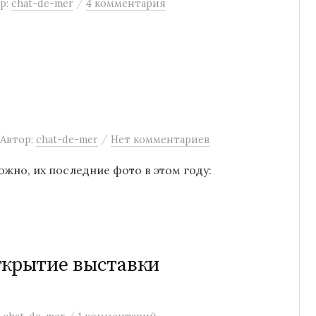
/
р:
chat-de-mer
4 комментария
/
Автор:
chat-de-mer
Нет комментариев
можно, их пoследние фото в этом году:
ткрытие выставки
/