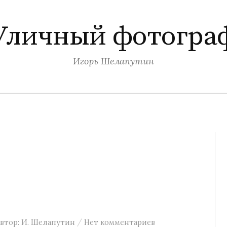
Уличный фотогра
Игорь Шелапутин
/
втор:
И. Шелапутин
Нет комментариев