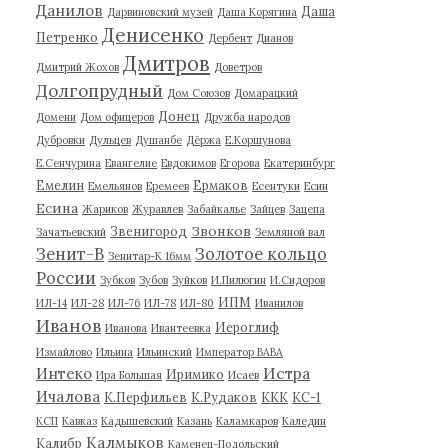
Данилов
Даша
Дарвиновский музей
Даша Корягина
Денисенко
Петренко
Дербент
Дианов
Дмитров
Дмитрий Жохов
Доветров
Долгопрудный
Дом Союзов
Домарацкий
Донец
Домени
Дом офицеров
Дружба народов
Дубровки
Дульцев
Душанбе
Дёржа
Е.Коршунова
Е.Сенчурина
Евангелие
Евдокимов
Егорова
Екатеринбург
Емелин
Ермаков
Емельянов
Еремеев
Есентуки
Есин
Есина
Жариков
Журавлев
Забайкалье
Зайцев
Зацепа
Звонков
Звенигород
Зачатьевский
Земляной вал
Зенит-В
Золотое кольцо
Зенитар-К 16мм
России
Зубков
Зубов
Зуйков
И.Пилюгин
И.Сидоров
ИПМ
ИЛ-14
ИЛ-28
ИЛ-76
ИЛ-78
ИЛ-80
Иванилов
Иванов
Иероглиф
Иванова
Ивантеевка
Измайлово
Ильина
Ильинский
Император ВАВА
Истра
Интеко
Иримико
Ира Большая
Исаев
Ичалова
К.Перфильев
К.Рудаков
ККК
КС-1
КСП
Кавказ
Кадышевский
Казань
Каламкаров
Каледин
Калмыков
Калибр
Каменец-Подольский