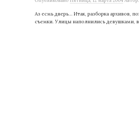
Опубликовано
Пятница, 12 марта 2004
Автор
Аз есмь дверь… Итак, разборка архивов, п
съемки. Улицы наполнились девушками, вс