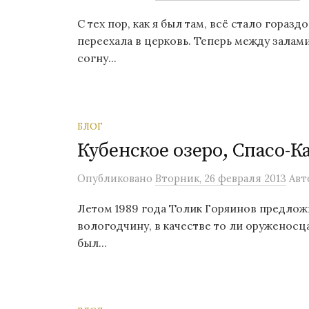
о
С тех пор, как я был там, всё стало гораз
м
переехала в церковь. Теперь между залам
у
согну...
БЛОГ
Кубенское озеро, Спасо-
Опубликовано
Вторник, 26 февраля 2013
Авт
Летом 1989 года Толик Горяинов предлож
вологодчину, в качестве то ли оруженосца
был...