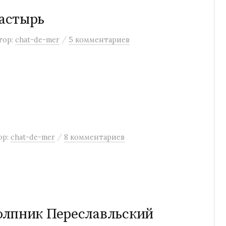
астырь
/
тор:
chat-de-mer
5 комментариев
/
ор:
chat-de-mer
8 комментариев
олпник Переславльский