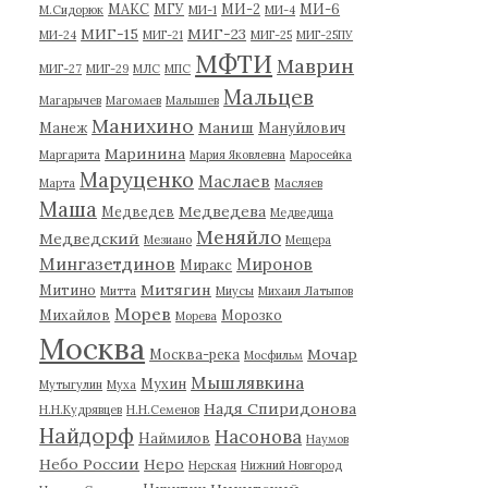
МАКС
МГУ
МИ-2
МИ-6
М.Сидорюк
МИ-1
МИ-4
МИГ-15
МИГ-23
МИ-24
МИГ-21
МИГ-25
МИГ-25ПУ
МФТИ
Маврин
МИГ-27
МИГ-29
МЛС
МПС
Мальцев
Магарычев
Магомаев
Малышев
Манихино
Маниш
Манеж
Мануйлович
Маринина
Маргарита
Мария Яковлевна
Маросейка
Маруценко
Маслаев
Марта
Масляев
Маша
Медведева
Медведев
Медведица
Меняйло
Медведский
Мезиано
Мещера
Мингазетдинов
Миронов
Миракс
Митягин
Митино
Митта
Миусы
Михаил Латыпов
Морев
Михайлов
Морозко
Морева
Москва
Мочар
Москва-река
Мосфильм
Мышлявкина
Мухин
Мутыгулин
Муха
Надя Спиридонова
Н.Н.Кудрявцев
Н.Н.Семенов
Найдорф
Насонова
Наймилов
Наумов
Небо России
Неро
Нерская
Нижний Новгород