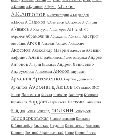
А.Галкин
А.Белкин
А.Буранцев
А.Бутко
А.К.Антонов
А.Литинецкий
А.Медведев
А.Садиков
А.Морев
А.Семенов
А.Соколов
А.Спирин
АН-2
А.Ушаков
А.Халтурин
А.Щугорев
АН-70
Абрамочкин
Австрия
Абрамов
Абулхатин
Абхазия
Агеев
Автобанк
Агидель
Акимов
Акимович
Аксенов
Александр Маврин
Алешин
Алексеев
Альпы
Андрей
Алфреймс
Алёшкинский лес
Америка
Антонов
Андрей Денисенко
Андрей Васильев
Аносов
Андрусенко
Аникеевка
Апуневич
Артеменков
Армения
Артём Денисенко
Аэронатц
Аюпов
Архипов
Б.Степанов
БМО
Баженов
Баев
Байков
Байкал
Байконур
Бакирова
Бардаев
Баскова
Барабанов
Бармичева
Башкирия
Белкин
Бейдик
Белая
Белкард
Белорусов
Белоцерковская
Белоцерковский
Белякова
Библиоглобус
Блынская
Богданов
Богоявление
Болгария
Болшево
Большой Афанасьевский
Борис
Боряна Росса