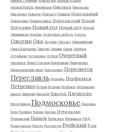
Никитский
Никитин
Никита Столпник
монастырь
Николаев
Никифоров
Николаева
Новодевичий
Николенко
Новатор
Новгород
Новиков
Новоспасский
Новый
Новокосино
Новороссийск
Новый год
Иерусалим
Новый свет
Носков
Овчинников
Огарёва
Огородная слобода
Одесса
Ожогин
Ока
Окулова
Олесько
Олимпийский
Ольга Карталова
Ольгово
Опарин
Орлов
Орлёнок
Очеретный
Остафьево
Остоженка
Остров
Ошевенск
Павел Соколов
Павелецкий
Павлушенко
Пересветов
Парамоновский овраг
Пархоменко
Переславль
Перфильев
Перловка
Петренко
Петров
Петрово
Петровск
Петровские
Плещеево
Пирогов
ворота
Пилюгин
Пименов
Подмосковье
Плохотников
Покровка
Путилково
Поля
Полянка
Попова
Пресня
Пьянов
Пушкинский
Пятигорск
Пятницкая
РЖД
Рдейский
Рдея
Развадовская
Ракета
Расторгуев