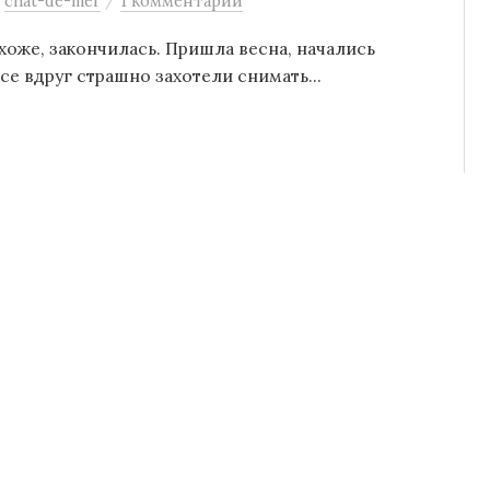
:
chat-de-mer
1 комментарий
охоже, закончилась. Пришла весна, начались
е вдруг страшно захотели снимать...