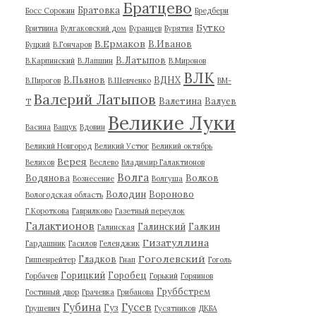
Братцево
Братовка
Босс Сорокин
Бредбери
Бутко
Бритвина
Булгаковский дом
Буранцев
Бурятия
В.Ермаков
В.Иванов
Буцкий
В.Гончаров
В.Латыпов
В.Карпинский
В.Лапшин
В.Миронов
ВЛК
В.Пьянов
ВДНХ
В.Пирогов
В.Шевченко
ВМ-
Валерий Латыпов
Валетина
Валуев
Т
Великие Луки
Васина
Ващук
Вдовин
Великий Новгород
Великий Устюг
Великий октябрь
Верея
Велихов
Веслево
Владимир Галактионов
Волга
Водянова
Волков
Вознесение
Волгуша
Володин
Вороново
Вологодская область
Г.Короткова
Гаврилково
Газетный переулок
Галактионов
Галинский
Галкин
Галинская
Гизатуллина
Гардашник
Гасилов
Геленджик
Гоголевский
Гладков
Гиппенрейтер
Гнап
Гоголь
Горицкий
Горобец
Горбачев
Горький
Горяинов
Груббстрем
Гостиный двор
Грачевка
Грибанова
Губина
Гусев
Гуз
Грушевич
Гусятников
ДКБА