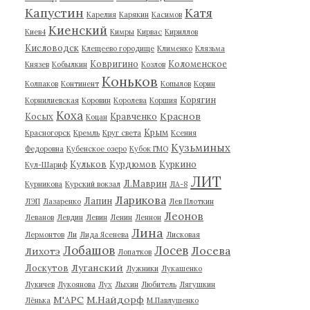
Капустин
Катя
Карелия
Карякин
Касимов
Киенский
Киев4
Кимры
Кирвас
Кириллов
Кисловодск
Клещеево городище
Клименко
Клязьма
Ковригино
Коломенское
Князев
Кобылкин
Козлов
Коньков
Колпаков
Континент
Копылов
Корин
Корягин
Корнилиевская
Коровин
Королева
Коршия
Коха
Краснов
Косых
Кравченко
Коцан
Крым
Красногорск
Кремль
Круг света
Ксения
Кузьминых
Федоровна
Кубенское озеро
Кубок ГМО
Кульков
Курдюмов
Куркино
Кул-Шариф
ЛИТ
Л.Маврин
Курникова
Курский вокзал
ЛА-8
Ларикова
Лапин
ЛЭП
Лазаренко
Лев Плоткин
Леонов
Леванов
Левдин
Левин
Ленин
Леннон
Лина
Лермонтов
Ли
Лида Ясенева
Лисковая
Лобашов
Лосев
Лосева
Лихотэ
Лопатков
Луганский
Лоскутов
Лужники
Лукашенко
Лукичев
Лукоянова
Лух
Лыхин
Любитель
Лягушкин
М'АРС
М.Найдорф
Лёнька
М.Павлушенко