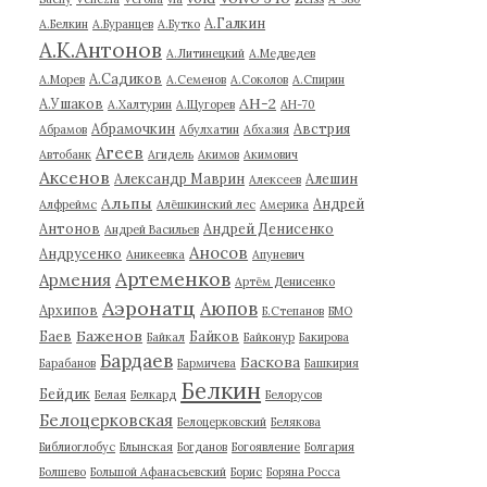
А.Галкин
А.Белкин
А.Буранцев
А.Бутко
А.К.Антонов
А.Литинецкий
А.Медведев
А.Садиков
А.Морев
А.Семенов
А.Соколов
А.Спирин
АН-2
А.Ушаков
А.Халтурин
А.Щугорев
АН-70
Абрамочкин
Австрия
Абрамов
Абулхатин
Абхазия
Агеев
Автобанк
Агидель
Акимов
Акимович
Аксенов
Александр Маврин
Алешин
Алексеев
Альпы
Андрей
Алфреймс
Алёшкинский лес
Америка
Антонов
Андрей Денисенко
Андрей Васильев
Аносов
Андрусенко
Аникеевка
Апуневич
Артеменков
Армения
Артём Денисенко
Аэронатц
Аюпов
Архипов
Б.Степанов
БМО
Баженов
Баев
Байков
Байкал
Байконур
Бакирова
Бардаев
Баскова
Барабанов
Бармичева
Башкирия
Белкин
Бейдик
Белая
Белкард
Белорусов
Белоцерковская
Белоцерковский
Белякова
Библиоглобус
Блынская
Богданов
Богоявление
Болгария
Болшево
Большой Афанасьевский
Борис
Боряна Росса