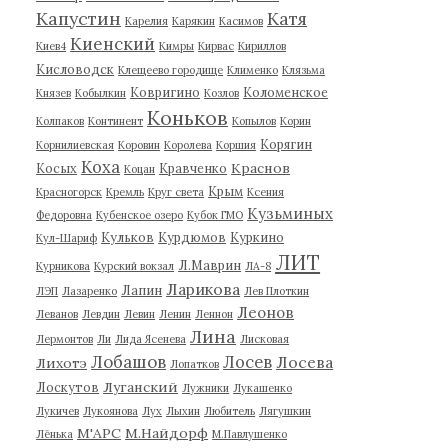
Капустин
Катя
Карелия
Карякин
Касимов
Киенский
Киев4
Кимры
Кирвас
Кириллов
Кисловодск
Клещеево городище
Клименко
Клязьма
Ковригино
Коломенское
Князев
Кобылкин
Козлов
Коньков
Колпаков
Континент
Копылов
Корин
Корягин
Корнилиевская
Коровин
Королева
Коршия
Коха
Краснов
Косых
Кравченко
Коцан
Крым
Красногорск
Кремль
Круг света
Ксения
Кузьминых
Федоровна
Кубенское озеро
Кубок ГМО
Кульков
Курдюмов
Куркино
Кул-Шариф
ЛИТ
Л.Маврин
Курникова
Курский вокзал
ЛА-8
Ларикова
Лапин
ЛЭП
Лазаренко
Лев Плоткин
Леонов
Леванов
Левдин
Левин
Ленин
Леннон
Лина
Лермонтов
Ли
Лида Ясенева
Лисковая
Лобашов
Лосев
Лосева
Лихотэ
Лопатков
Луганский
Лоскутов
Лужники
Лукашенко
Лукичев
Лукоянова
Лух
Лыхин
Любитель
Лягушкин
М'АРС
М.Найдорф
Лёнька
М.Павлушенко