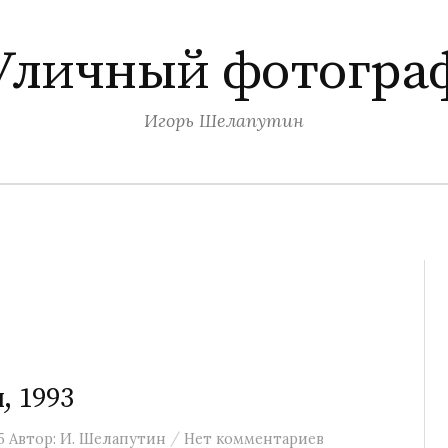
Уличный фотогра
Игорь Шелапутин
, 1993
/
5
Автор:
И. Шелапутин
Нет комментариев