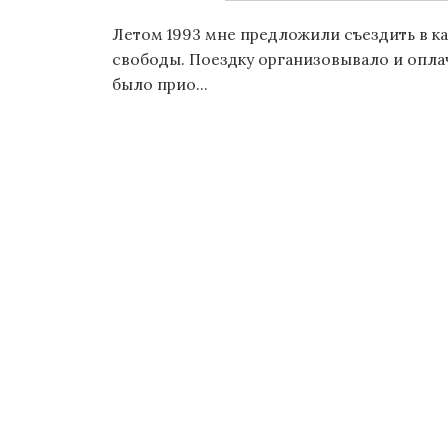
о
Летом 1993 мне предложили съездить в к
м
свободы. Поездку организовывало и опла
у
было прио...