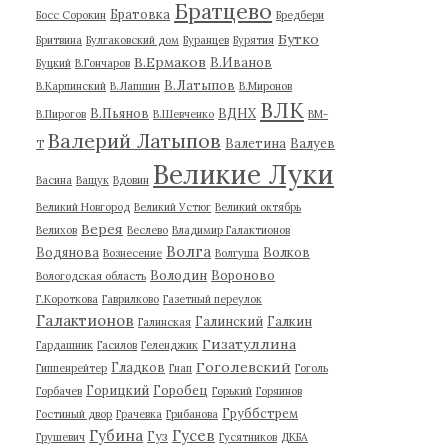
Братцево
Братовка
Босс Сорокин
Бредбери
Бутко
Бритвина
Булгаковский дом
Буранцев
Бурятия
В.Ермаков
В.Иванов
Буцкий
В.Гончаров
В.Латыпов
В.Карпинский
В.Лапшин
В.Миронов
ВЛК
В.Пьянов
ВДНХ
В.Пирогов
В.Шевченко
ВМ-
Валерий Латыпов
Валетина
Валуев
Т
Великие Луки
Васина
Ващук
Вдовин
Великий Новгород
Великий Устюг
Великий октябрь
Верея
Велихов
Веслево
Владимир Галактионов
Волга
Водянова
Волков
Вознесение
Волгуша
Володин
Вороново
Вологодская область
Г.Короткова
Гаврилково
Газетный переулок
Галактионов
Галинский
Галкин
Галинская
Гизатуллина
Гардашник
Гасилов
Геленджик
Гоголевский
Гладков
Гиппенрейтер
Гнап
Гоголь
Горицкий
Горобец
Горбачев
Горький
Горяинов
Груббстрем
Гостиный двор
Грачевка
Грибанова
Губина
Гусев
Гуз
Грушевич
Гусятников
ДКБА