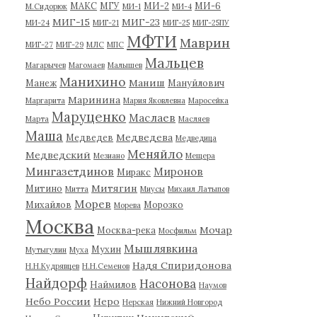
МАКС
МГУ
МИ-2
МИ-6
М.Сидорюк
МИ-1
МИ-4
МИГ-15
МИГ-23
МИ-24
МИГ-21
МИГ-25
МИГ-25ПУ
МФТИ
Маврин
МИГ-27
МИГ-29
МЛС
МПС
Мальцев
Магарычев
Магомаев
Малышев
Манихино
Маниш
Манеж
Мануйлович
Маринина
Маргарита
Мария Яковлевна
Маросейка
Маруценко
Маслаев
Марта
Масляев
Маша
Медведева
Медведев
Медведица
Меняйло
Медведский
Мезиано
Мещера
Мингазетдинов
Миронов
Миракс
Митягин
Митино
Митта
Миусы
Михаил Латыпов
Морев
Михайлов
Морозко
Морева
Москва
Мочар
Москва-река
Мосфильм
Мышлявкина
Мухин
Мутыгулин
Муха
Надя Спиридонова
Н.Н.Кудрявцев
Н.Н.Семенов
Найдорф
Насонова
Наймилов
Наумов
Небо России
Неро
Нерская
Нижний Новгород