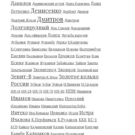
Данилов
Даша
Дарвиновский музей
Даша Корягина
Денисенко
Петренко
Дербент
Дианов
Дмитров
Дмитрий Жохов
Доветров
Долгопрудный
Дом Союзов
Домарацкий
Донец
Домени
Дом офицеров
Дружба народов
Дубровки
Дульцев
Душанбе
Дёржа
Е.Коршунова
Е.Сенчурина
Евангелие
Евдокимов
Егорова
Екатеринбург
Емелин
Ермаков
Емельянов
Еремеев
Есентуки
Есин
Есина
Жариков
Журавлев
Забайкалье
Зайцев
Зацепа
Звонков
Звенигород
Зачатьевский
Земляной вал
Зенит-В
Золотое кольцо
Зенитар-К 16мм
России
Зубков
Зубов
Зуйков
И.Пилюгин
И.Сидоров
ИПМ
ИЛ-14
ИЛ-28
ИЛ-76
ИЛ-78
ИЛ-80
Иванилов
Иванов
Иероглиф
Иванова
Ивантеевка
Измайлово
Ильина
Ильинский
Император ВАВА
Истра
Интеко
Иримико
Ира Большая
Исаев
Ичалова
К.Перфильев
К.Рудаков
ККК
КС-1
КСП
Кавказ
Кадышевский
Казань
Каламкаров
Каледин
Калмыков
Калибр
Каменец-Подольский