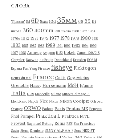
в
СЛОВА
ы
35мм
6D
69
10d
66
8мм
"Призыв"
5d
114
360
400mm
школа
838 школа
1960
1962
1964
1977
1980
1978
1975
1972
1973
1979
1970е
1981
1983
1989
1993
1985
1987
1988
1991
1992
1994
1996
Annecy
bokeh
1997
1998
Avignon
B-52
Canon 100/2.8
Chrysler
Daewoo
de Bruijn
Deutshland
Dresden
EOS M
fisheye
Flektogon
Espana
Fan Yang
Firenze
France
Gegevicius
Gailis
fleurs du mal
Idol4
Horsemann
Grenoble
Hassy
Igaune
Italia
L-39
Marceille
Milano
Minolta dimage 7i
Nikon Coolpix
Nice
Montblanc
Napoli
Nikon
Offroad
ORWO
Paris
Pentax ME
Orange
Padova
Peugeot
Praktica L
Praktica MTL
Phol
Pompei
Provost
Roma
Raymond Rutting
RSS
San Francisco
SONY ALPHA 7
Savin
Siena
Sirmione
Sony NEX-5T
Volvo 340
void
Suchy
Venezia
Verona
via
Zeiss
А-380