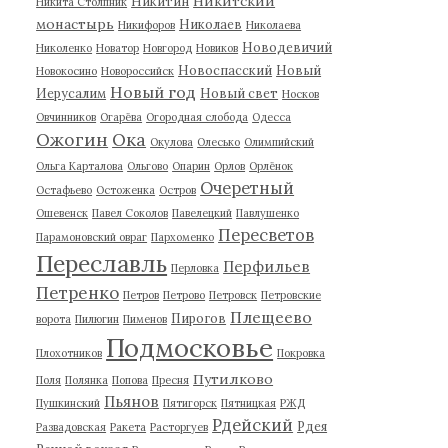
Никитский
Никитин
Никита Столпник
монастырь
Николаев
Никифоров
Николаева
Новодевичий
Николенко
Новатор
Новгород
Новиков
Новоспасский
Новый
Новокосино
Новороссийск
Новый год
Иерусалим
Новый свет
Носков
Овчинников
Огарёва
Огородная слобода
Одесса
Ожогин
Ока
Окулова
Олесько
Олимпийский
Ольга Карталова
Ольгово
Опарин
Орлов
Орлёнок
Очеретный
Остафьево
Остоженка
Остров
Ошевенск
Павел Соколов
Павелецкий
Павлушенко
Пересветов
Парамоновский овраг
Пархоменко
Переславль
Перфильев
Перловка
Петренко
Петров
Петрово
Петровск
Петровские
Плещеево
Пирогов
ворота
Пилюгин
Пименов
Подмосковье
Плохотников
Покровка
Путилково
Поля
Полянка
Попова
Пресня
Пьянов
Пушкинский
Пятигорск
Пятницкая
РЖД
Рдейский
Рдея
Развадовская
Ракета
Расторгуев