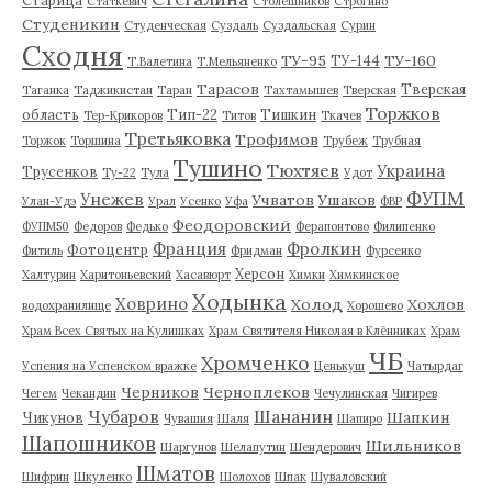
Статкевич
Столешников
Строгино
Студеникин
Студенческая
Суздаль
Суздальская
Сурин
Сходня
ТУ-95
ТУ-160
ТУ-144
Т.Валетина
Т.Мельяненко
Тарасов
Тверская
Таганка
Таджикистан
Таран
Тахтамышев
Тверская
Торжков
область
Тип-22
Тишкин
Тер-Крикоров
Титов
Ткачев
Третьяковка
Трофимов
Торжок
Торшина
Трубеж
Трубная
Тушино
Тюхтяев
Украина
Трусенков
Ту-22
Тула
Удот
ФУПМ
Унежев
Учватов
Ушаков
Улан-Удэ
Урал
Усенко
Уфа
ФВР
Феодоровский
ФУПМ50
Федоров
Федько
Ферапонтово
Филипенко
Франция
Фролкин
Фотоцентр
Фитиль
Фридман
Фурсенко
Херсон
Халтурин
Харитоньевский
Хасавюрт
Химки
Химкинское
Ходынка
Ховрино
Холод
Хохлов
водохранилище
Хорошево
Храм Всех Святых на Кулишках
Храм Святителя Николая в Клённиках
Храм
ЧБ
Хромченко
Успения на Успенском вражке
Ценькуш
Чатырдаг
Черников
Черноплеков
Чегем
Чекандин
Чечулинская
Чигирев
Чубаров
Шананин
Шапкин
Чикунов
Чувашия
Шаля
Шапиро
Шапошников
Шильников
Шаргунов
Шелапутин
Шендерович
Шматов
Шифрин
Шкуленко
Шолохов
Шпак
Шуваловский