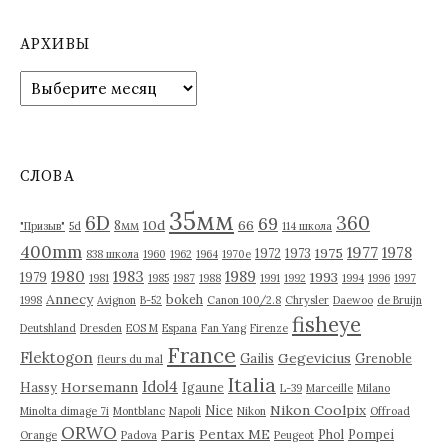
АРХИВЫ
А
р
х
и
в
СЛОВА
ы
35мм
6D
360
69
10d
66
8мм
"Призыв"
5d
114 школа
400mm
1977
1978
1975
1972
1973
838 школа
1960
1962
1964
1970е
1980
1983
1989
1993
1979
1981
1985
1987
1988
1991
1992
1994
1996
1997
Annecy
bokeh
1998
Avignon
B-52
Canon 100/2.8
Chrysler
Daewoo
de Bruijn
fisheye
Deutshland
Dresden
EOS M
Espana
Fan Yang
Firenze
France
Flektogon
Gegevicius
Gailis
Grenoble
fleurs du mal
Italia
Idol4
Horsemann
Hassy
Igaune
L-39
Marceille
Milano
Nikon Coolpix
Nice
Minolta dimage 7i
Montblanc
Napoli
Nikon
Offroad
ORWO
Paris
Pentax ME
Phol
Pompei
Orange
Padova
Peugeot