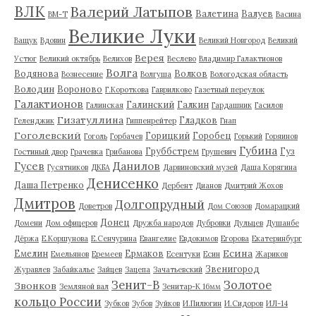
ВЛК
Валерий Латыпов
Валетина
Валуев
ВМ-Т
Васина
Великие Луки
Ващук
Вдовин
Великий Новгород
Великий
Верея
Устюг
Великий октябрь
Велихов
Веслево
Владимир Галактионов
Волга
Водянова
Волков
Вознесение
Волгуша
Вологодская область
Володин
Вороново
Г.Короткова
Гаврилково
Газетный переулок
Галактионов
Галинский
Галкин
Галинская
Гардашник
Гасилов
Гизатуллина
Гладков
Геленджик
Гиппенрейтер
Гнап
Гоголевский
Горицкий
Горобец
Гоголь
Горбачев
Горький
Горяинов
Губина
Груббстрем
Гуз
Гостиный двор
Грачевка
Грибанова
Грушевич
Гусев
Данилов
Гусятников
ДКБА
Дарвиновский музей
Даша Корягина
Денисенко
Даша Петренко
Дербент
Дианов
Дмитрий Жохов
Дмитров
Долгопрудный
Доветров
Дом Союзов
Домарацкий
Донец
Домени
Дом офицеров
Дружба народов
Дубровки
Дульцев
Душанбе
Дёржа
Е.Коршунова
Е.Сенчурина
Евангелие
Евдокимов
Егорова
Екатеринбург
Есина
Емелин
Ермаков
Емельянов
Еремеев
Есентуки
Есин
Жариков
Звенигород
Журавлев
Забайкалье
Зайцев
Зацепа
Зачатьевский
Зенит-В
Золотое
Звонков
Земляной вал
Зенитар-К 16мм
кольцо России
Зубков
Зубов
Зуйков
И.Пилюгин
И.Сидоров
ИЛ-14