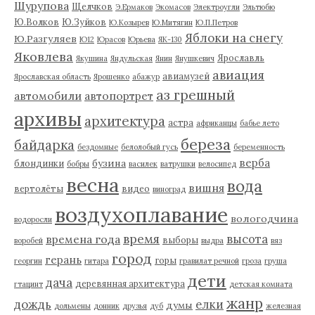
Шурупова
Щелчков
Э.Ермаков
Экомасов
Электроугли
Эльтюбю
Ю.Волков
Ю.Зуйков
Ю.Козырев
Ю.Митягин
Ю.П.Петров
Яблоки на снегу
Ю.Разгуляев
Ю12
Юрасов
Юрьева
ЯК-130
Яковлева
Ярославль
Якушина
Яндульская
Янин
Янушкевич
авиация
авиамузей
Ярославская область
Ярошенко
абажур
аз грешный
автомобили
автопортрет
архивы
архитектура
астра
африканцы
бабье лето
береза
байдарка
бездомные
белолобый гусь
беременность
верба
бузина
блондинки
бобры
василек
ватрушки
велосипед
весна
вода
вишня
вертолёты
видео
виноград
воздухоплавание
вологодчина
водоросли
время
высота
времена года
выборы
воробей
выдра
вяз
город
герань
горы
георгин
гитара
гравилат речной
гроза
груша
дети
дача
деревянная архитектура
гтацинт
детская комната
жанр
дождь
елки
думы
дольмены
донник
друзья
дуб
железная