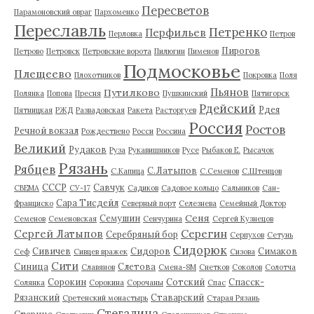
Пересветов
Парамоновский овраг
Пархоменко
Переславль
Петренко
Перфильев
Перловка
Петров
Пирогов
Петрово
Петровск
Петровские ворота
Пилюгин
Пименов
Подмосковье
Плещеево
Плохотников
Покровка
Поля
Пьянов
Путилково
Полянка
Попова
Пресня
Пушкинский
Пятигорск
Рдейский
Рдея
Пятницкая
РЖД
Развадовская
Ракета
Расторгуев
Россия
Ростов
Речной вокзал
Рождествено
Росси
Россина
Великий
Рудаков
Руза
Рукавишников
Русе
Рыбаков Е.
Рысачок
Рязань
Рябцев
С.Латыпов
С.Капица
С.Семенов
С.Штенцов
СССР
Савчук
СВЕМА
СУ-17
Садиков
Садовое кольцо
Сальников
Сан-
Сара Тисдейл
Франциско
Северный порт
Селезнева
Семейный Доктор
Сеня
Семушин
Семенов
Семеновская
Сенчурина
Сергей Кузнецов
Серегин
Сергей Латыпов
Серебряный бор
Серпухов
Сетунь
Сидорюк
Сивичев
Сидоров
Симаков
Сеф
Сивцев вражек
Сизова
Сити
Синица
Слетова
Славянов
Смена-8М
Снетков
Соколов
Солотча
Сорокин
Сотский
Спасск-
Солянка
Сорокина
Сорочаны
Спас
Рязанский
Ставарский
Сретенский монастырь
Старая Рязань
Стегалина
Старица