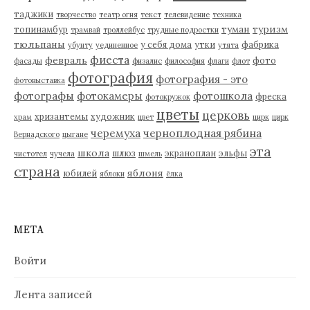
таджики
творчество
театр огня
текст
телевидение
техника
туман
туризм
топинамбур
трамвай
троллейбус
трудные подростки
тюльпаны
у себя дома
утки
фабрика
убунту
уединенное
утята
фиеста
февраль
фото
фасады
физалис
философия
флаги
флот
фотография
фотография - это
фотовыставка
фотографы
фотокамеры
фотошкола
фреска
фотокружок
цветы
церковь
хризантемы
художник
храм
цвет
цирк
цирк
черемуха
черноплодная рябина
Вернадского
цыгане
эта
школа
шлюз
экраноплан
эльфы
чистотел
чучела
шмель
страна
яблоня
юбилей
яблоки
ёлка
МЕТА
Войти
Лента записей