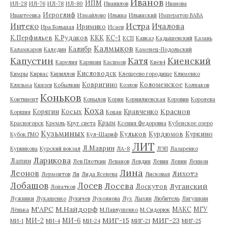
Иванов
ИПМ
ИЛ-28
ИЛ-76
ИЛ-78
ИЛ-80
Иванилов
Иванова
Иероглиф
Ивантеевка
Измайлово
Ильина
Ильинский
Император ВАВА
Истра
Интеко
Ичалова
Иримико
Ира Большая
Исаев
К.Перфильев
К.Рудаков
ККК
КС-1
КСП
Кавказ
Кадышевский
Казань
Калмыков
Калибр
Каламкаров
Каледин
Каменец-Подольский
Капустин
Катя
Киенский
Карелия
Карякин
Касимов
Киев4
Кисловодск
Кимры
Кирвас
Кириллов
Клещеево городище
Клименко
Ковригино
Коломенское
Клязьма
Князев
Кобылкин
Козлов
Колпаков
Коньков
Континент
Копылов
Корин
Корнилиевская
Коровин
Королева
Коха
Краснов
Корягин
Косых
Кравченко
Коршия
Коцан
Крым
Красногорск
Кремль
Круг света
Ксения Федоровна
Кубенское озеро
Кузьминых
Кульков
Курдюмов
Куркино
Кубок ГМО
Кул-Шариф
ЛИТ
Л.Маврин
Курникова
Курский вокзал
ЛА-8
ЛЭП
Лазаренко
Ларикова
Лапин
Лев Плоткин
Леванов
Левдин
Левин
Ленин
Леннон
Лина
Леонов
Лихотэ
Лермонтов
Ли
Лида Ясенева
Лисковая
Лобашов
Лосев
Лосева
Луганский
Лоскутов
Лопатков
Лужники
Лукашенко
Лукичев
Лукоянова
Лух
Лыхин
Любитель
Лягушкин
М'АРС
М.Найдорф
МАКС
МГУ
Лёнька
М.Павлушенко
М.Сидорюк
МИГ-15
МИГ-23
МИ-2
МИ-6
МИ-1
МИ-4
МИ-24
МИГ-21
МИГ-25