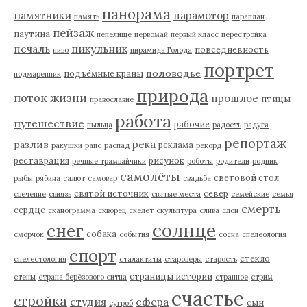
панорама
памятники
парамотор
память
параплан
пейзаж
паутина
пепелище
первомай
первый класс
перестройка
пикульник
печаль
повседневность
пиво
пирамида Голода
портрет
половодье
подъёмные краны
подмаренник
природа
поток жизни
прошлое
птицы
православие
работа
путешествие
рабочие
пыльца
радость
радуга
репортаж
река
разлив
реклама
ракушки
рапс
распад
рекорд
реставрация
рисунок
речные трамвайчики
роботы
родители
родник
самолёты
световой стол
рыбы
рябина
салют
самовар
свадьба
святой источник
север
свечение
свиязь
святые места
семейские
семья
смерть
сердце
сканограмма
скворец
скелет
скульптура
слива
слон
солнце
снег
собака
сморчок
события
сосна
спелеология
спорт
стекло
спелестология
сталактиты
староверы
старость
страницы истории
стены
страна берёзового ситца
странное
стрим
счастье
стройка
студия
сфера
сын
сугроб