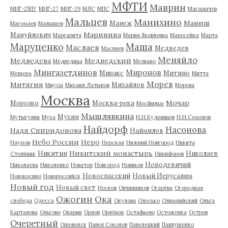
МФТИ
Маврин
МИГ-25ПУ
МИГ-27
МИГ-29
МЛС
МПС
Магарычев
Мальцев
Манихино
Маниш
Манеж
Магомаев
Малышев
Маринина
Мануйлович
Маргарита
Мария Яковлевна
Маросейка
Марта
Маруценко
Маша
Маслаев
Медведев
Масляев
Меняйло
Медведева
Медведский
Медведица
Мезиано
Мингазетдинов
Миронов
Миракс
Митино
Мещера
Митта
Морев
Митягин
Михайлов
Миусы
Михаил Латыпов
Морева
Москва
Мочар
Морозко
Москва-река
Мосфильм
Мышлявкина
Мухин
Мутыгулин
Муха
Н.Н.Кудрявцев
Н.Н.Семенов
Найдорф
Насонова
Надя Спиридонова
Наймилов
Небо России
Неро
Наумов
Нерская
Нижний Новгород
Никита
Никитский монастырь
Никитин
Николаев
Столпник
Никифоров
Новодевичий
Николаева
Николенко
Новатор
Новгород
Новиков
Новоспасский
Новый Иерусалим
Новокосино
Новороссийск
Новый год
Новый свет
Носков
Овчинников
Огарёва
Огородная
Ожогин
Ока
слобода
Одесса
Окулова
Олесько
Олимпийский
Ольга
Карталова
Ольгово
Опарин
Орлов
Орлёнок
Остафьево
Остоженка
Остров
Очеретный
Ошевенск
Павел Соколов
Павелецкий
Павлушенко