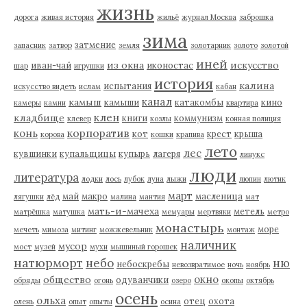
жизнь
дорога
живая история
жильё
журнал Москва
заброшка
зима
затмение
запасник
затвор
земля
золотарник
золото
золотой
иней
из окна
искусство
иван-чай
иконостас
шар
игрушки
история
калина
испытания
искусство видеть
ислам
кабан
канал
камыш
камыши
катакомбы
кино
камеры
камни
квартира
клен
кладбище
книги
коммунизм
клевер
козлы
конная полиция
корпоратив
конь
кот
крест
крыша
корова
кошки
крапива
лето
лес
кувшинки
купальщицы
купырь
лагеря
линукс
люди
литература
лодки
лось
лубок
луна
лыжи
люпин
лютик
март
май
макро
масленица
лягушки
лёд
малина
мантия
мат
мать-и-мачеха
метель
матрёшка
матушка
мемуары
мертвяки
метро
монастырь
море
мечеть
мимоза
митинг
можжевельник
монтаж
наличник
мусор
мост
музей
мухи
мышиный горошек
натюрморт
небо
ню
небоскребы
невозвратимое
ночь
ноябрь
окно
общество
одуванчики
обряды
огонь
озеро
окопы
октябрь
осень
ольха
отец
охота
олень
опыт
опыты
осина