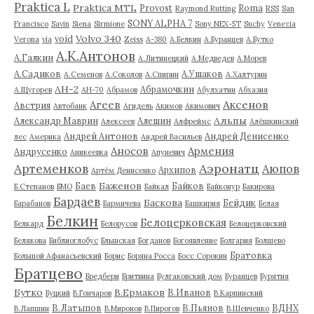
Praktica L
Praktica MTL
Provost
Roma
Raymond Rutting
RSS
San
SONY ALPHA 7
Francisco
Savin
Siena
Sirmione
Sony NEX-5T
Suchy
Venezia
Volvo 340
void
Verona
via
Zeiss
А-380
А.Белкин
А.Буранцев
А.Бутко
А.К.Антонов
А.Галкин
А.Литинецкий
А.Медведев
А.Морев
А.Садиков
А.Ушаков
А.Семенов
А.Соколов
А.Спирин
А.Халтурин
АН-2
Абрамочкин
А.Щугорев
АН-70
Абрамов
Абулхатин
Абхазия
Аксенов
Агеев
Австрия
Автобанк
Агидель
Акимов
Акимович
Альпы
Александр Маврин
Алешин
Алексеев
Алфреймс
Алёшкинский
Андрей Антонов
Андрей Денисенко
лес
Америка
Андрей Васильев
Аносов
Армения
Андрусенко
Аникеевка
Апуневич
Артеменков
Аэронатц
Аюпов
Архипов
Артём Денисенко
Баженов
Баев
Байков
Б.Степанов
БМО
Байкал
Байконур
Бакирова
Бардаев
Баскова
Бейдик
Барабанов
Бармичева
Башкирия
Белая
Белкин
Белоцерковская
Белкард
Белорусов
Белоцерковский
Белякова
Библиоглобус
Блынская
Богданов
Богоявление
Болгария
Болшево
Братовка
Большой Афанасьевский
Борис
Боряна Росса
Босс Сорокин
Братцево
Бредбери
Бритвина
Булгаковский дом
Буранцев
Бурятия
Бутко
В.Ермаков
В.Иванов
Буцкий
В.Гончаров
В.Карпинский
В.Латыпов
В.Пьянов
ВДНХ
В.Лапшин
В.Миронов
В.Пирогов
В.Шевченко