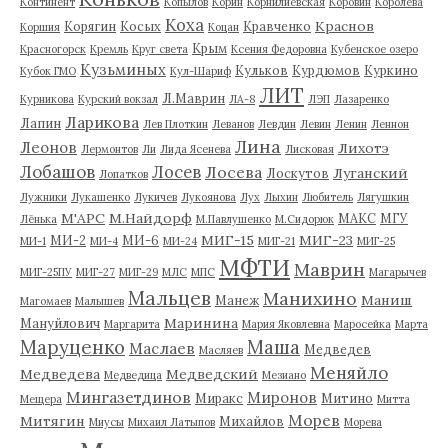
Континент
Копылов
Корин
Корнилиевская
Коровин
Королева
Коха
Краснов
Корягин
Косых
Кравченко
Коршия
Коцан
Крым
Красногорск
Кремль
Круг света
Ксения Федоровна
Кубенское озеро
Кузьминых
Кульков
Курдюмов
Куркино
Кубок ГМО
Кул-Шариф
ЛИТ
Л.Маврин
Курникова
Курский вокзал
ЛА-8
ЛЭП
Лазаренко
Ларикова
Лапин
Лев Плоткин
Леванов
Левдин
Левин
Ленин
Леннон
Лина
Леонов
Лихотэ
Лермонтов
Ли
Лида Ясенева
Лисковая
Лобашов
Лосев
Лосева
Луганский
Лоскутов
Лопатков
Лужники
Лукашенко
Лукичев
Лукоянова
Лух
Лыхин
Любитель
Лягушкин
М'АРС
М.Найдорф
МАКС
МГУ
Лёнька
М.Павлушенко
М.Сидорюк
МИГ-15
МИГ-23
МИ-2
МИ-6
МИ-1
МИ-4
МИ-24
МИГ-21
МИГ-25
МФТИ
Маврин
МИГ-25ПУ
МИГ-27
МИГ-29
МЛС
МПС
Магарычев
Мальцев
Манихино
Маниш
Манеж
Магомаев
Малышев
Маринина
Мануйлович
Маргарита
Мария Яковлевна
Маросейка
Марта
Маруценко
Маша
Маслаев
Медведев
Масляев
Меняйло
Медведева
Медведский
Медведица
Мезиано
Мингазетдинов
Миронов
Миракс
Митино
Мещера
Митта
Морев
Митягин
Михайлов
Миусы
Михаил Латыпов
Морева