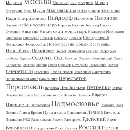
Москва
Мочар
Морозко
Москва-река
Мосфильм
Мышлявкина
Мухин
Мутыгулин
Муха
Н.Н.Кудрявцев
Н.Н.Семенов
Найдорф
Насонова
Надя Спиридонова
Наймилов
Небо России
Неро
Наумов
Нерская
Нижний Новгород
Никита
Никитский монастырь
Никитин
Николаев
Столпник
Никифоров
Новодевичий
Николаева
Николенко
Новатор
Новгород
Новиков
Новоспасский
Новый Иерусалим
Новокосино
Новороссийск
Новый год
Новый свет
Носков
Овчинников
Огарёва
Огородная
Ожогин
Ока
слобода
Одесса
Окулова
Олесько
Олимпийский
Ольга
Карталова
Ольгово
Опарин
Орлов
Орлёнок
Остафьево
Остоженка
Остров
Очеретный
Ошевенск
Павел Соколов
Павелецкий
Павлушенко
Пересветов
Парамоновский овраг
Пархоменко
Переславль
Петренко
Перфильев
Перловка
Петров
Пирогов
Петрово
Петровск
Петровские ворота
Пилюгин
Пименов
Подмосковье
Плещеево
Плохотников
Покровка
Поля
Пьянов
Путилково
Полянка
Попова
Пресня
Пушкинский
Пятигорск
Рдейский
Рдея
Пятницкая
РЖД
Развадовская
Ракета
Расторгуев
Россия
Ростов
Речной вокзал
Рождествено
Росси
Россина