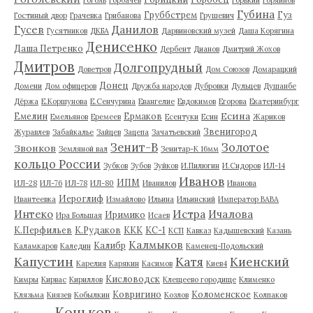
Губина
Груббстрем
Гуз
Гостиный двор
Грачевка
Грибанова
Грушевич
Гусев
Данилов
Гусятников
ДКБА
Дарвиновский музей
Даша Корягина
Денисенко
Даша Петренко
Дербент
Дианов
Дмитрий Жохов
Дмитров
Долгопрудный
Доветров
Дом Союзов
Домарацкий
Донец
Домени
Дом офицеров
Дружба народов
Дубровки
Дульцев
Душанбе
Дёржа
Е.Коршунова
Е.Сенчурина
Евангелие
Евдокимов
Егорова
Екатеринбург
Есина
Емелин
Ермаков
Емельянов
Еремеев
Есентуки
Есин
Жариков
Звенигород
Журавлев
Забайкалье
Зайцев
Зацепа
Зачатьевский
Зенит-В
Золотое
Звонков
Земляной вал
Зенитар-К 16мм
кольцо России
Зубков
Зубов
Зуйков
И.Пилюгин
И.Сидоров
ИЛ-14
Иванов
ИПМ
ИЛ-28
ИЛ-76
ИЛ-78
ИЛ-80
Иванилов
Иванова
Иероглиф
Ивантеевка
Измайлово
Ильина
Ильинский
Император ВАВА
Истра
Интеко
Ичалова
Иримико
Ира Большая
Исаев
К.Перфильев
К.Рудаков
ККК
КС-1
КСП
Кавказ
Кадышевский
Казань
Калмыков
Калибр
Каламкаров
Каледин
Каменец-Подольский
Капустин
Катя
Киенский
Карелия
Карякин
Касимов
Киев4
Кисловодск
Кимры
Кирвас
Кириллов
Клещеево городище
Клименко
Ковригино
Коломенское
Клязьма
Князев
Кобылкин
Козлов
Колпаков
Коньков