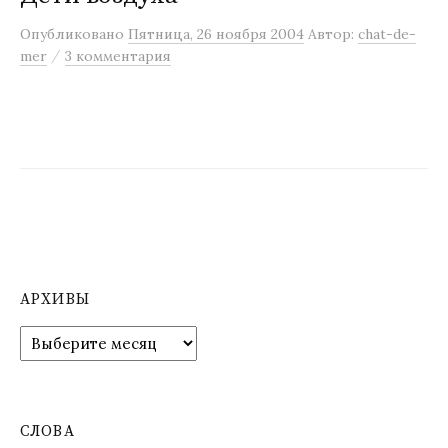
м
Опубликовано
Пятница, 26 ноября 2004
Автор:
chat-de-
у
/
mer
3 комментария
АРХИВЫ
А
р
х
и
в
СЛОВА
ы