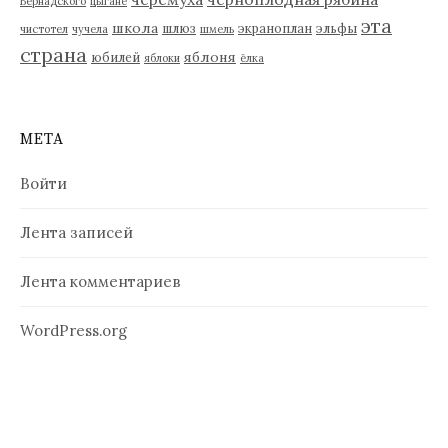
Вернадского
цыгане
эта
школа
шлюз
экраноплан
эльфы
чистотел
чучела
шмель
страна
яблоня
юбилей
яблоки
ёлка
МЕТА
Войти
Лента записей
Лента комментариев
WordPress.org