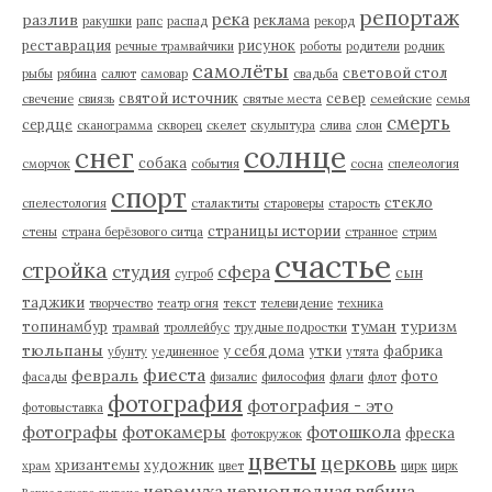
репортаж
река
разлив
реклама
ракушки
рапс
распад
рекорд
реставрация
рисунок
речные трамвайчики
роботы
родители
родник
самолёты
световой стол
рыбы
рябина
салют
самовар
свадьба
святой источник
север
свечение
свиязь
святые места
семейские
семья
смерть
сердце
сканограмма
скворец
скелет
скульптура
слива
слон
солнце
снег
собака
сморчок
события
сосна
спелеология
спорт
стекло
спелестология
сталактиты
староверы
старость
страницы истории
стены
страна берёзового ситца
странное
стрим
счастье
стройка
студия
сфера
сын
сугроб
таджики
творчество
театр огня
текст
телевидение
техника
туман
туризм
топинамбур
трамвай
троллейбус
трудные подростки
тюльпаны
у себя дома
утки
фабрика
убунту
уединенное
утята
фиеста
февраль
фото
фасады
физалис
философия
флаги
флот
фотография
фотография - это
фотовыставка
фотографы
фотокамеры
фотошкола
фреска
фотокружок
цветы
церковь
хризантемы
художник
храм
цвет
цирк
цирк
черемуха
черноплодная рябина