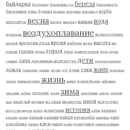
береза
байдарка
бездомные
белолобый гусь
беременность
верба
бузина
блондинки
бобры
василек
ватрушки
велосипед
весна
вода
вишня
вертолёты
видео
виноград
воздухоплавание
вологодчина
водоросли
время
высота
времена года
выборы
воробей
выдра
вяз
город
герань
горы
георгин
гитара
гравилат речной
гроза
груша
дети
дача
деревянная архитектура
гтацинт
детская комната
жанр
дождь
елки
думы
дольмены
донник
друзья
дуб
железная
жизнь
дорога
живая история
жильё
журнал Москва
заброшка
зима
затмение
запасник
затвор
земля
золотарник
золото
золотой
иней
из окна
искусство
иван-чай
иконостас
шар
игрушки
история
калина
испытания
искусство видеть
ислам
кабан
канал
камыш
камыши
катакомбы
кино
камеры
камни
квартира
клен
кладбище
книги
коммунизм
клевер
козлы
конная полиция