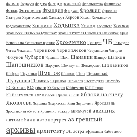
Феодоровский
ФУПМ50
Федоров
Федько
Ферапонтово
Филипенко
Франция
Фролкин
Фотоцентр
Фитиль
Фридман
Фурсенко
Херсон
Халтурин
Харитоньевский
Хасавюрт
Химки
Химкинское
Ходынка
Ховрино
Холод
Хохлов
водохранилище
Хорошево
Храм Всех Святых на Кулишках
Храм Святителя Николая в Клённиках
Храм
ЧБ
Хромченко
Успения на Успенском вражке
Ценькуш
Чатырдаг
Черников
Черноплеков
Чегем
Чекандин
Чечулинская
Чигирев
Чубаров
Шананин
Шапкин
Чикунов
Чувашия
Шаля
Шапиро
Шапошников
Шильников
Шаргунов
Шелапутин
Шендерович
Шматов
Шифрин
Шкуленко
Шолохов
Шпак
Шуваловский
Шурупова
Щелчков
Э.Ермаков
Экомасов
Электроугли
Эльтюбю
Ю.Волков
Ю.Зуйков
Ю.Козырев
Ю.Митягин
Ю.П.Петров
Яблоки на снегу
Ю.Разгуляев
Ю12
Юрасов
Юрьева
ЯК-130
Яковлева
Ярославль
Якушина
Яндульская
Янин
Янушкевич
авиация
авиамузей
Ярославская область
Ярошенко
абажур
аз грешный
автомобили
автопортрет
архивы
архитектура
астра
африканцы
бабье лето