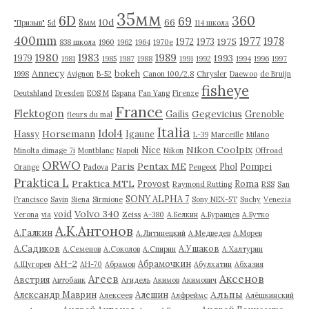
35мм
6D
360
69
10d
66
8мм
"Призыв"
5d
114 школа
400mm
1977
1978
1975
1972
1973
838 школа
1960
1962
1964
1970е
1980
1983
1989
1993
1979
1981
1985
1987
1988
1991
1992
1994
1996
1997
Annecy
bokeh
1998
Avignon
B-52
Canon 100/2.8
Chrysler
Daewoo
de Bruijn
fisheye
Deutshland
Dresden
EOS M
Espana
Fan Yang
Firenze
France
Flektogon
Gegevicius
Gailis
Grenoble
fleurs du mal
Italia
Idol4
Horsemann
Hassy
Igaune
L-39
Marceille
Milano
Nikon Coolpix
Nice
Minolta dimage 7i
Montblanc
Napoli
Nikon
Offroad
ORWO
Paris
Pentax ME
Phol
Pompei
Orange
Padova
Peugeot
Praktica L
Praktica MTL
Provost
Roma
Raymond Rutting
RSS
San
SONY ALPHA 7
Francisco
Savin
Siena
Sirmione
Sony NEX-5T
Suchy
Venezia
Volvo 340
void
Verona
via
Zeiss
А-380
А.Белкин
А.Буранцев
А.Бутко
А.К.Антонов
А.Галкин
А.Литинецкий
А.Медведев
А.Морев
А.Садиков
А.Ушаков
А.Семенов
А.Соколов
А.Спирин
А.Халтурин
АН-2
Абрамочкин
А.Щугорев
АН-70
Абрамов
Абулхатин
Абхазия
Аксенов
Агеев
Австрия
Автобанк
Агидель
Акимов
Акимович
Альпы
Александр Маврин
Алешин
Алексеев
Алфреймс
Алёшкинский