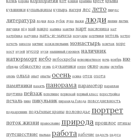
корпоратив
конь
кот
крест
крыша
корова
кошки
крапива
лето
лес
кувшинки
купальщицы
купырь
лагеря
линукс
люди
литература
лодки
лось
лубок
луна
лыжи
люпин
лютик
март
май
макро
масленица
лягушки
лёд
малина
мантия
мат
мать-и-мачеха
метель
матрёшка
матушка
мемуары
мертвяки
метро
монастырь
море
мечеть
мимоза
митинг
можжевельник
монтаж
наличник
мусор
мост
музей
мухи
мышиный горошек
натюрморт
небо
ню
небоскребы
невозвратимое
ночь
ноябрь
окно
общество
одуванчики
обряды
огонь
озеро
окопы
октябрь
осень
ольха
отец
охота
олень
опыт
опыты
осина
панорама
памятники
парамотор
память
параплан
пейзаж
паутина
пепелище
первомай
первый класс
перестройка
пикульник
печаль
повседневность
пиво
пирамида Голода
портрет
половодье
подъёмные краны
подмаренник
природа
поток жизни
прошлое
птицы
православие
работа
путешествие
рабочие
пыльца
радость
радуга