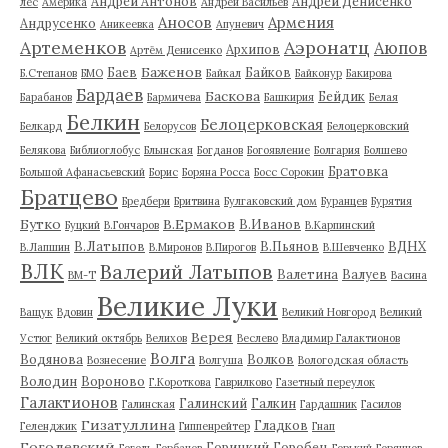
Андрей Антонов
Андрей Денисенко
лес
Америка
Андрей Васильев
Аносов
Армения
Андрусенко
Аникеевка
Апуневич
Артеменков
Аэронатц
Аюпов
Архипов
Артём Денисенко
Баженов
Баев
Байков
Б.Степанов
БМО
Байкал
Байконур
Бакирова
Бардаев
Баскова
Бейдик
Барабанов
Бармичева
Башкирия
Белая
Белкин
Белоцерковская
Белкард
Белорусов
Белоцерковский
Белякова
Библиоглобус
Блынская
Богданов
Богоявление
Болгария
Болшево
Братовка
Большой Афанасьевский
Борис
Боряна Росса
Босс Сорокин
Братцево
Бредбери
Бритвина
Булгаковский дом
Буранцев
Бурятия
Бутко
В.Ермаков
В.Иванов
Буцкий
В.Гончаров
В.Карпинский
В.Латыпов
В.Пьянов
ВДНХ
В.Лапшин
В.Миронов
В.Пирогов
В.Шевченко
ВЛК
Валерий Латыпов
Валетина
Валуев
ВМ-Т
Васина
Великие Луки
Ващук
Вдовин
Великий Новгород
Великий
Верея
Устюг
Великий октябрь
Велихов
Веслево
Владимир Галактионов
Волга
Водянова
Волков
Вознесение
Волгуша
Вологодская область
Володин
Вороново
Г.Короткова
Гаврилково
Газетный переулок
Галактионов
Галинский
Галкин
Галинская
Гардашник
Гасилов
Гизатуллина
Гладков
Геленджик
Гиппенрейтер
Гнап
Гоголевский
Горицкий
Горобец
Гоголь
Горбачев
Горький
Горяинов