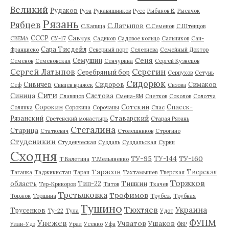
Великий
Рудаков
Руза
Рукавишников
Русе
Рыбаков Е.
Рысачок
Рязань
Рябцев
С.Латыпов
С.Капица
С.Семенов
С.Штенцов
СССР
Савчук
СВЕМА
СУ-17
Садиков
Садовое кольцо
Сальников
Сан-
Сара Тисдейл
Франциско
Северный порт
Селезнева
Семейный Доктор
Сеня
Семушин
Семенов
Семеновская
Сенчурина
Сергей Кузнецов
Серегин
Сергей Латыпов
Серебряный бор
Серпухов
Сетунь
Сидорюк
Сивичев
Сидоров
Симаков
Сеф
Сивцев вражек
Сизова
Сити
Синица
Слетова
Славянов
Смена-8М
Снетков
Соколов
Солотча
Сорокин
Сотский
Спасск-
Солянка
Сорокина
Сорочаны
Спас
Рязанский
Ставарский
Сретенский монастырь
Старая Рязань
Стегалина
Старица
Статкевич
Столешников
Строгино
Студеникин
Студенческая
Суздаль
Суздальская
Сурин
Сходня
ТУ-95
ТУ-160
ТУ-144
Т.Валетина
Т.Мельяненко
Тарасов
Тверская
Таганка
Таджикистан
Таран
Тахтамышев
Тверская
Торжков
область
Тип-22
Тишкин
Тер-Крикоров
Титов
Ткачев
Третьяковка
Трофимов
Торжок
Торшина
Трубеж
Трубная
Тушино
Тюхтяев
Украина
Трусенков
Ту-22
Тула
Удот
ФУПМ
Унежев
Учватов
Ушаков
Улан-Удэ
Урал
Усенко
Уфа
ФВР