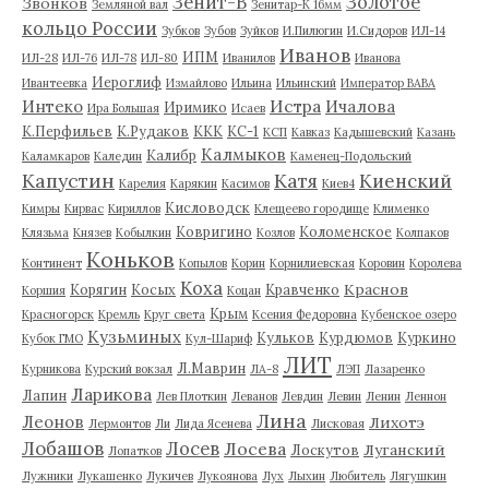
Зенит-В
Золотое
Звонков
Земляной вал
Зенитар-К 16мм
кольцо России
Зубков
Зубов
Зуйков
И.Пилюгин
И.Сидоров
ИЛ-14
Иванов
ИПМ
ИЛ-28
ИЛ-76
ИЛ-78
ИЛ-80
Иванилов
Иванова
Иероглиф
Ивантеевка
Измайлово
Ильина
Ильинский
Император ВАВА
Истра
Интеко
Ичалова
Иримико
Ира Большая
Исаев
К.Перфильев
К.Рудаков
ККК
КС-1
КСП
Кавказ
Кадышевский
Казань
Калмыков
Калибр
Каламкаров
Каледин
Каменец-Подольский
Капустин
Катя
Киенский
Карелия
Карякин
Касимов
Киев4
Кисловодск
Кимры
Кирвас
Кириллов
Клещеево городище
Клименко
Ковригино
Коломенское
Клязьма
Князев
Кобылкин
Козлов
Колпаков
Коньков
Континент
Копылов
Корин
Корнилиевская
Коровин
Королева
Коха
Краснов
Корягин
Косых
Кравченко
Коршия
Коцан
Крым
Красногорск
Кремль
Круг света
Ксения Федоровна
Кубенское озеро
Кузьминых
Кульков
Курдюмов
Куркино
Кубок ГМО
Кул-Шариф
ЛИТ
Л.Маврин
Курникова
Курский вокзал
ЛА-8
ЛЭП
Лазаренко
Ларикова
Лапин
Лев Плоткин
Леванов
Левдин
Левин
Ленин
Леннон
Лина
Леонов
Лихотэ
Лермонтов
Ли
Лида Ясенева
Лисковая
Лобашов
Лосев
Лосева
Луганский
Лоскутов
Лопатков
Лужники
Лукашенко
Лукичев
Лукоянова
Лух
Лыхин
Любитель
Лягушкин