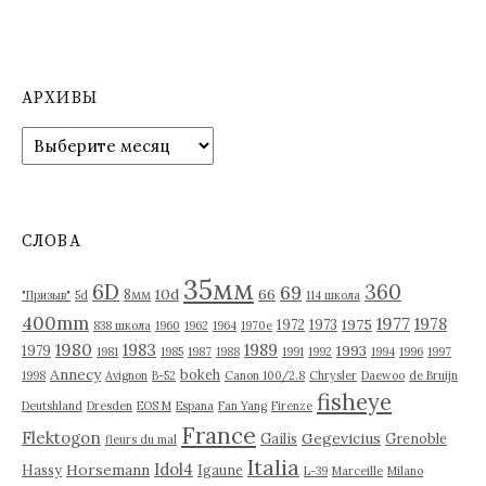
АРХИВЫ
А
р
х
и
в
СЛОВА
ы
35мм
6D
360
69
10d
66
8мм
"Призыв"
5d
114 школа
400mm
1977
1978
1975
1972
1973
838 школа
1960
1962
1964
1970е
1980
1983
1989
1993
1979
1981
1985
1987
1988
1991
1992
1994
1996
1997
Annecy
bokeh
1998
Avignon
B-52
Canon 100/2.8
Chrysler
Daewoo
de Bruijn
fisheye
Deutshland
Dresden
EOS M
Espana
Fan Yang
Firenze
France
Flektogon
Gegevicius
Gailis
Grenoble
fleurs du mal
Italia
Idol4
Horsemann
Hassy
Igaune
L-39
Marceille
Milano