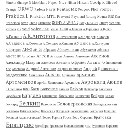
Nikon Coolpix
Nice
Minolta dimage 7i
Montblanc
Napoli
Nikon
Offroad
ORWO
Paris
Pentax ME
Phol
Pompei
Orange
Padova
Peugeot
Praktica L
Praktica MTL
Provost
Roma
Raymond Rutting
RSS
San
SONY ALPHA 7
Francisco
Savin
Siena
Sirmione
Sony NEX-5T
Suchy
Venezia
Volvo 340
void
Verona
via
Zeiss
А-380
А.Белкин
А.Буранцев
А.Бутко
А.К.Антонов
А.Галкин
А.Литинецкий
А.Медведев
А.Морев
А.Садиков
А.Ушаков
А.Семенов
А.Соколов
А.Спирин
А.Халтурин
АН-2
Абрамочкин
А.Щугорев
АН-70
Абрамов
Абулхатин
Абхазия
Аксенов
Агеев
Австрия
Автобанк
Агидель
Акимов
Акимович
Альпы
Александр Маврин
Алешин
Алексеев
Алфреймс
Алёшкинский
Андрей Антонов
Андрей Денисенко
лес
Америка
Андрей Васильев
Аносов
Армения
Андрусенко
Аникеевка
Апуневич
Артеменков
Аэронатц
Аюпов
Архипов
Артём Денисенко
Баженов
Баев
Байков
Б.Степанов
БМО
Байкал
Байконур
Бакирова
Бардаев
Баскова
Бейдик
Барабанов
Бармичева
Башкирия
Белая
Белкин
Белоцерковская
Белкард
Белорусов
Белоцерковский
Белякова
Библиоглобус
Блынская
Богданов
Богоявление
Болгария
Болшево
Братовка
Большой Афанасьевский
Борис
Боряна Росса
Босс Сорокин
Братцево
Бредбери
Бритвина
Булгаковский дом
Буранцев
Бурятия