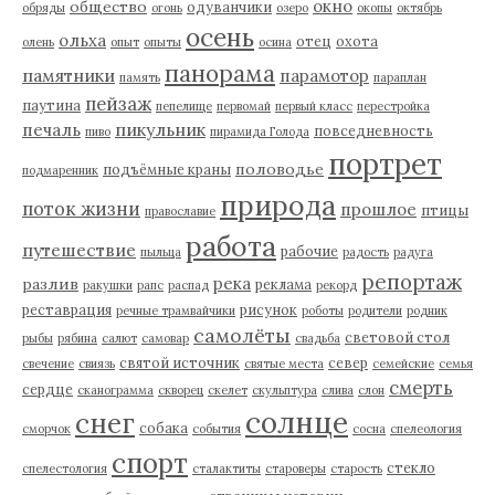
окно
общество
одуванчики
обряды
огонь
озеро
окопы
октябрь
осень
ольха
отец
охота
олень
опыт
опыты
осина
панорама
памятники
парамотор
память
параплан
пейзаж
паутина
пепелище
первомай
первый класс
перестройка
пикульник
печаль
повседневность
пиво
пирамида Голода
портрет
половодье
подъёмные краны
подмаренник
природа
поток жизни
прошлое
птицы
православие
работа
путешествие
рабочие
пыльца
радость
радуга
репортаж
река
разлив
реклама
ракушки
рапс
распад
рекорд
реставрация
рисунок
речные трамвайчики
роботы
родители
родник
самолёты
световой стол
рыбы
рябина
салют
самовар
свадьба
святой источник
север
свечение
свиязь
святые места
семейские
семья
смерть
сердце
сканограмма
скворец
скелет
скульптура
слива
слон
солнце
снег
собака
сморчок
события
сосна
спелеология
спорт
стекло
спелестология
сталактиты
староверы
старость