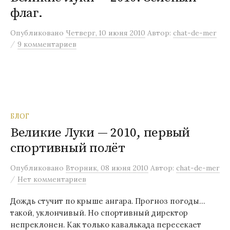
флаг.
м
у
Опубликовано
Четверг, 10 июня 2010
Автор:
chat-de-mer
/
9 комментариев
БЛОГ
Великие Луки — 2010, первый
спортивный полёт
Опубликовано
Вторник, 08 июня 2010
Автор:
chat-de-mer
/
Нет комментариев
Дождь стучит по крыше ангара. Прогноз погоды…
такой, уклончивый. Но спортивный директор
непреклонен. Как только кавалькада пересекает