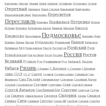
Карталова
Ольгово
Опарин
Орлов
Орлёнок
Остафьево
Остоженка
Остров
Очеретный
Ошевенск
Павел Соколов
Павелецкий
Павлушенко
Пересветов
Парамоновский овраг
Пархоменко
Переславль
Петренко
Перфильев
Перловка
Петров
Пирогов
Петрово
Петровск
Петровские ворота
Пилюгин
Пименов
Подмосковье
Плещеево
Плохотников
Покровка
Поля
Пьянов
Путилково
Полянка
Попова
Пресня
Пушкинский
Пятигорск
Рдейский
Рдея
Пятницкая
РЖД
Развадовская
Ракета
Расторгуев
Россия
Ростов
Речной вокзал
Рождествено
Росси
Россина
Великий
Рудаков
Руза
Рукавишников
Русе
Рыбаков Е.
Рысачок
Рязань
Рябцев
С.Латыпов
С.Капица
С.Семенов
С.Штенцов
СССР
Савчук
СВЕМА
СУ-17
Садиков
Садовое кольцо
Сальников
Сан-
Сара Тисдейл
Франциско
Северный порт
Селезнева
Семейный Доктор
Сеня
Семушин
Семенов
Семеновская
Сенчурина
Сергей Кузнецов
Серегин
Сергей Латыпов
Серебряный бор
Серпухов
Сетунь
Сидорюк
Сивичев
Сидоров
Симаков
Сеф
Сивцев вражек
Сизова
Сити
Синица
Слетова
Славянов
Смена-8М
Снетков
Соколов
Солотча
Сорокин
Сотский
Спасск-