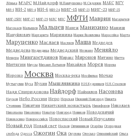
М'АРС
М.Найдорф
МАКС
МГУ
Лёнька
М.Павлушенко
М.Сидорюк
МИГ-15
МИГ-23
МИ-2
МИ-6
МИ-1
МИ-4
МИ-24
МИГ-21
МИГ-25
МФТИ
Маврин
МИГ-25ПУ
МИГ-27
МИГ-29
МЛС
МПС
Магарычев
Мальцев
Манихино
Маниш
Манеж
Магомаев
Малышев
Маринина
Мануйлович
Маргарита
Мария Яковлевна
Маросейка
Марта
Маруценко
Маша
Маслаев
Медведев
Масляев
Меняйло
Медведева
Медведский
Медведица
Мезиано
Мингазетдинов
Миронов
Миракс
Митино
Мещера
Митта
Морев
Митягин
Михайлов
Миусы
Михаил Латыпов
Морева
Москва
Мочар
Морозко
Москва-река
Мосфильм
Мышлявкина
Мухин
Мутыгулин
Муха
Н.Н.Кудрявцев
Н.Н.Семенов
Найдорф
Насонова
Надя Спиридонова
Наймилов
Небо России
Неро
Наумов
Нерская
Нижний Новгород
Никита
Никитский монастырь
Никитин
Николаев
Столпник
Никифоров
Новодевичий
Николаева
Николенко
Новатор
Новгород
Новиков
Новоспасский
Новый Иерусалим
Новокосино
Новороссийск
Новый год
Новый свет
Носков
Овчинников
Огарёва
Огородная
Ожогин
Ока
слобода
Одесса
Окулова
Олесько
Олимпийский
Ольга