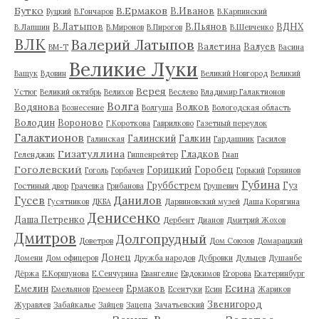
Бутко
В.Ермаков
В.Иванов
Буцкий
В.Гончаров
В.Карпинский
В.Латыпов
В.Пьянов
ВДНХ
В.Лапшин
В.Миронов
В.Пирогов
В.Шевченко
ВЛК
Валерий Латыпов
Валетина
Валуев
ВМ-Т
Васина
Великие Луки
Ващук
Вдовин
Великий Новгород
Великий
Верея
Устюг
Великий октябрь
Велихов
Веслево
Владимир Галактионов
Волга
Водянова
Волков
Вознесение
Волгуша
Вологодская область
Володин
Вороново
Г.Короткова
Гаврилково
Газетный переулок
Галактионов
Галинский
Галкин
Галинская
Гардашник
Гасилов
Гизатуллина
Гладков
Геленджик
Гиппенрейтер
Гнап
Гоголевский
Горицкий
Горобец
Гоголь
Горбачев
Горький
Горяинов
Губина
Груббстрем
Гуз
Гостиный двор
Грачевка
Грибанова
Грушевич
Гусев
Данилов
Гусятников
ДКБА
Дарвиновский музей
Даша Корягина
Денисенко
Даша Петренко
Дербент
Дианов
Дмитрий Жохов
Дмитров
Долгопрудный
Доветров
Дом Союзов
Домарацкий
Донец
Домени
Дом офицеров
Дружба народов
Дубровки
Дульцев
Душанбе
Дёржа
Е.Коршунова
Е.Сенчурина
Евангелие
Евдокимов
Егорова
Екатеринбург
Есина
Емелин
Ермаков
Емельянов
Еремеев
Есентуки
Есин
Жариков
Звенигород
Журавлев
Забайкалье
Зайцев
Зацепа
Зачатьевский