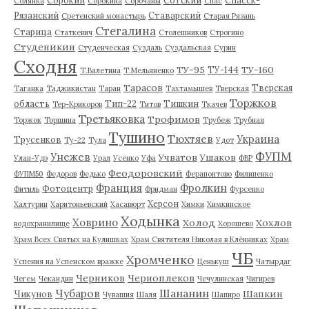
Солянка
Сорокина
Сорочаны
Спас
Рязанский
Ставарский
Сретенский монастырь
Старая Рязань
Стегалина
Старица
Статкевич
Столешников
Строгино
Студеникин
Студенческая
Суздаль
Суздальская
Сурин
Сходня
ТУ-95
ТУ-160
ТУ-144
Т.Валетина
Т.Мельяненко
Тарасов
Тверская
Таганка
Таджикистан
Таран
Тахтамышев
Тверская
Торжков
область
Тип-22
Тишкин
Тер-Крикоров
Титов
Ткачев
Третьяковка
Трофимов
Торжок
Торшина
Трубеж
Трубная
Тушино
Тюхтяев
Украина
Трусенков
Ту-22
Тула
Удот
ФУПМ
Унежев
Учватов
Ушаков
Улан-Удэ
Урал
Усенко
Уфа
ФВР
Феодоровский
ФУПМ50
Федоров
Федько
Ферапонтово
Филипенко
Франция
Фролкин
Фотоцентр
Фитиль
Фридман
Фурсенко
Херсон
Халтурин
Харитоньевский
Хасавюрт
Химки
Химкинское
Ходынка
Ховрино
Холод
Хохлов
водохранилище
Хорошево
Храм Всех Святых на Кулишках
Храм Святителя Николая в Клённиках
Храм
ЧБ
Хромченко
Успения на Успенском вражке
Ценькуш
Чатырдаг
Черников
Черноплеков
Чегем
Чекандин
Чечулинская
Чигирев
Чубаров
Шананин
Шапкин
Чикунов
Чувашия
Шаля
Шапиро