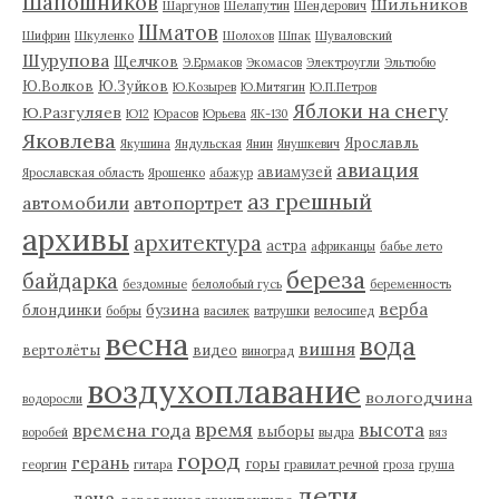
Шапошников
Шильников
Шаргунов
Шелапутин
Шендерович
Шматов
Шифрин
Шкуленко
Шолохов
Шпак
Шуваловский
Шурупова
Щелчков
Э.Ермаков
Экомасов
Электроугли
Эльтюбю
Ю.Волков
Ю.Зуйков
Ю.Козырев
Ю.Митягин
Ю.П.Петров
Яблоки на снегу
Ю.Разгуляев
Ю12
Юрасов
Юрьева
ЯК-130
Яковлева
Ярославль
Якушина
Яндульская
Янин
Янушкевич
авиация
авиамузей
Ярославская область
Ярошенко
абажур
аз грешный
автомобили
автопортрет
архивы
архитектура
астра
африканцы
бабье лето
береза
байдарка
бездомные
белолобый гусь
беременность
верба
бузина
блондинки
бобры
василек
ватрушки
велосипед
весна
вода
вишня
вертолёты
видео
виноград
воздухоплавание
вологодчина
водоросли
время
высота
времена года
выборы
воробей
выдра
вяз
город
герань
горы
георгин
гитара
гравилат речной
гроза
груша
дети
дача