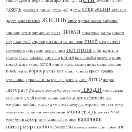
деревянная архитектура
гтацинт
детская комната
жанр
дождь
елки
думы
дольмены
донник
друзья
дуб
железная
жизнь
дорога
живая история
жильё
журнал Москва
заброшка
зима
затмение
запасник
затвор
земля
золотарник
золото
золотой
иней
из окна
искусство
иван-чай
иконостас
шар
игрушки
история
калина
испытания
искусство видеть
ислам
кабан
канал
камыш
камыши
катакомбы
кино
камеры
камни
квартира
клен
кладбище
книги
коммунизм
клевер
козлы
конная полиция
корпоратив
конь
кот
крест
крыша
корова
кошки
крапива
лето
лес
кувшинки
купальщицы
купырь
лагеря
линукс
люди
литература
лодки
лось
лубок
луна
лыжи
люпин
лютик
март
май
макро
масленица
лягушки
лёд
малина
мантия
мат
мать-и-мачеха
метель
матрёшка
матушка
мемуары
мертвяки
метро
монастырь
море
мечеть
мимоза
митинг
можжевельник
монтаж
наличник
мусор
мост
музей
мухи
мышиный горошек
натюрморт
небо
ню
небоскребы
невозвратимое
ночь
ноябрь