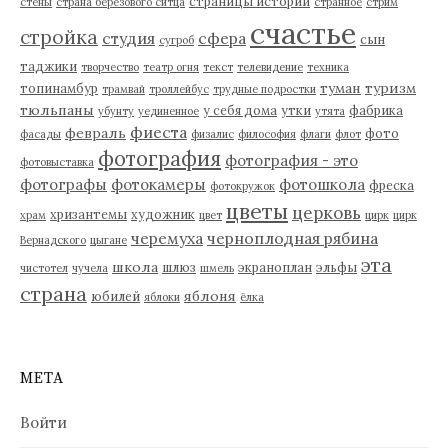
страницы истории
стены
страна берёзового ситца
странное
стрим
счастье
стройка
студия
сфера
сын
сугроб
таджики
творчество
театр огня
текст
телевидение
техника
туман
туризм
топинамбур
трамвай
троллейбус
трудные подростки
тюльпаны
у себя дома
утки
фабрика
убунту
уединенное
утята
фиеста
февраль
фото
фасады
физалис
философия
флаги
флот
фотография
фотография - это
фотовыставка
фотографы
фотокамеры
фотошкола
фреска
фотокружок
цветы
церковь
хризантемы
художник
храм
цвет
цирк
цирк
черемуха
черноплодная рябина
Вернадского
цыгане
эта
школа
шлюз
экраноплан
эльфы
чистотел
чучела
шмель
страна
яблоня
юбилей
яблоки
ёлка
МЕТА
Войти