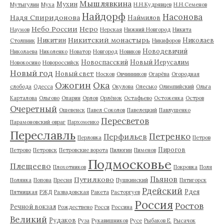
Мышлявкина
Мухин
Мутыгулин
Муха
Н.Н.Кудрявцев
Н.Н.Семенов
Найдорф
Насонова
Надя Спиридонова
Наймилов
Небо России
Неро
Наумов
Нерская
Нижний Новгород
Никита
Никитский монастырь
Никитин
Николаев
Столпник
Никифоров
Новодевичий
Николаева
Николенко
Новатор
Новгород
Новиков
Новоспасский
Новый Иерусалим
Новокосино
Новороссийск
Новый год
Новый свет
Носков
Овчинников
Огарёва
Огородная
Ожогин
Ока
слобода
Одесса
Окулова
Олесько
Олимпийский
Ольга
Карталова
Ольгово
Опарин
Орлов
Орлёнок
Остафьево
Остоженка
Остров
Очеретный
Ошевенск
Павел Соколов
Павелецкий
Павлушенко
Пересветов
Парамоновский овраг
Пархоменко
Переславль
Петренко
Перфильев
Перловка
Петров
Пирогов
Петрово
Петровск
Петровские ворота
Пилюгин
Пименов
Подмосковье
Плещеево
Плохотников
Покровка
Поля
Пьянов
Путилково
Полянка
Попова
Пресня
Пушкинский
Пятигорск
Рдейский
Рдея
Пятницкая
РЖД
Развадовская
Ракета
Расторгуев
Россия
Ростов
Речной вокзал
Рождествено
Росси
Россина
Великий
Рудаков
Руза
Рукавишников
Русе
Рыбаков Е.
Рысачок