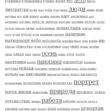
лето
лес
кувшинки
купальщицы
купырь
лагеря
линукс
люди
литература
лодки
лось
лубок
луна
лыжи
люпин
лютик
март
май
макро
масленица
лягушки
лёд
малина
мантия
мат
мать-и-мачеха
метель
матрёшка
матушка
мемуары
мертвяки
метро
монастырь
море
мечеть
мимоза
митинг
можжевельник
монтаж
наличник
мусор
мост
музей
мухи
мышиный горошек
натюрморт
небо
ню
небоскребы
невозвратимое
ночь
ноябрь
окно
общество
одуванчики
обряды
огонь
озеро
окопы
октябрь
осень
ольха
отец
охота
олень
опыт
опыты
осина
панорама
памятники
парамотор
память
параплан
пейзаж
паутина
пепелище
первомай
первый класс
перестройка
пикульник
печаль
повседневность
пиво
пирамида Голода
портрет
половодье
подъёмные краны
подмаренник
природа
поток жизни
прошлое
птицы
православие
работа
путешествие
рабочие
пыльца
радость
радуга
репортаж
река
разлив
реклама
ракушки
рапс
распад
рекорд