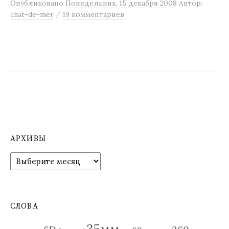
Опубликовано
Понедельник, 15 декабря 2008
Автор:
/
chat-de-mer
19 комментариев
АРХИВЫ
А
р
х
и
в
СЛОВА
ы
35мм