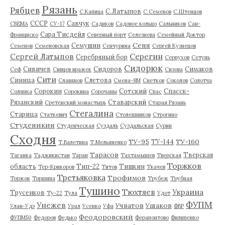
Рязань
Рябцев
С.Латыпов
С.Капица
С.Семенов
С.Штенцов
СССР
Савчук
СВЕМА
СУ-17
Садиков
Садовое кольцо
Сальников
Сан-
Сара Тисдейл
Франциско
Северный порт
Селезнева
Семейный Доктор
Сеня
Семушин
Семенов
Семеновская
Сенчурина
Сергей Кузнецов
Серегин
Сергей Латыпов
Серебряный бор
Серпухов
Сетунь
Сидорюк
Сивичев
Сидоров
Симаков
Сеф
Сивцев вражек
Сизова
Сити
Синица
Слетова
Славянов
Смена-8М
Снетков
Соколов
Солотча
Сорокин
Сотский
Спасск-
Солянка
Сорокина
Сорочаны
Спас
Рязанский
Ставарский
Сретенский монастырь
Старая Рязань
Стегалина
Старица
Статкевич
Столешников
Строгино
Студеникин
Студенческая
Суздаль
Суздальская
Сурин
Сходня
ТУ-95
ТУ-160
ТУ-144
Т.Валетина
Т.Мельяненко
Тарасов
Тверская
Таганка
Таджикистан
Таран
Тахтамышев
Тверская
Торжков
область
Тип-22
Тишкин
Тер-Крикоров
Титов
Ткачев
Третьяковка
Трофимов
Торжок
Торшина
Трубеж
Трубная
Тушино
Тюхтяев
Украина
Трусенков
Ту-22
Тула
Удот
ФУПМ
Унежев
Учватов
Ушаков
Улан-Удэ
Урал
Усенко
Уфа
ФВР
Феодоровский
ФУПМ50
Федоров
Федько
Ферапонтово
Филипенко