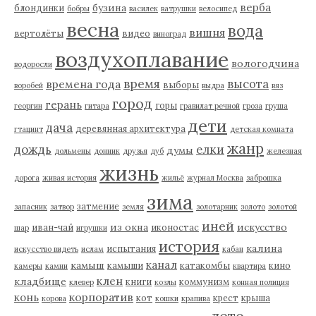
верба
бузина
блондинки
бобры
василек
ватрушки
велосипед
весна
вода
вишня
вертолёты
видео
виноград
воздухоплавание
вологодчина
водоросли
время
высота
времена года
выборы
воробей
выдра
вяз
город
герань
горы
георгин
гитара
гравилат речной
гроза
груша
дети
дача
деревянная архитектура
гтацинт
детская комната
жанр
дождь
елки
думы
дольмены
донник
друзья
дуб
железная
жизнь
дорога
живая история
жильё
журнал Москва
заброшка
зима
затмение
запасник
затвор
земля
золотарник
золото
золотой
иней
из окна
искусство
иван-чай
иконостас
шар
игрушки
история
калина
испытания
искусство видеть
ислам
кабан
канал
камыш
камыши
катакомбы
кино
камеры
камни
квартира
клен
кладбище
книги
коммунизм
клевер
козлы
конная полиция
корпоратив
конь
кот
крест
крыша
корова
кошки
крапива