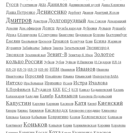
Гусев
Данилов
Гусятников
ДКБА
Дарвиновский музей
Даша Корягина
Денисенко
Даша Петренко
Дербент
Дианов
Дмитрий Жохов
Дмитров
Долгопрудный
Доветров
Дом Союзов
Домарацкий
Донец
Домени
Дом офицеров
Дружба народов
Дубровки
Дульцев
Душанбе
Дёржа
Е.Коршунова
Е.Сенчурина
Евангелие
Евдокимов
Егорова
Екатеринбург
Есина
Емелин
Ермаков
Емельянов
Еремеев
Есентуки
Есин
Жариков
Звенигород
Журавлев
Забайкалье
Зайцев
Зацепа
Зачатьевский
Зенит-В
Золотое
Звонков
Земляной вал
Зенитар-К 16мм
кольцо России
Зубков
Зубов
Зуйков
И.Пилюгин
И.Сидоров
ИЛ-14
Иванов
ИПМ
ИЛ-28
ИЛ-76
ИЛ-78
ИЛ-80
Иванилов
Иванова
Иероглиф
Ивантеевка
Измайлово
Ильина
Ильинский
Император ВАВА
Истра
Интеко
Ичалова
Иримико
Ира Большая
Исаев
К.Перфильев
К.Рудаков
ККК
КС-1
КСП
Кавказ
Кадышевский
Казань
Калмыков
Калибр
Каламкаров
Каледин
Каменец-Подольский
Капустин
Катя
Киенский
Карелия
Карякин
Касимов
Киев4
Кисловодск
Кимры
Кирвас
Кириллов
Клещеево городище
Клименко
Ковригино
Коломенское
Клязьма
Князев
Кобылкин
Козлов
Колпаков
Коньков
Континент
Копылов
Корин
Корнилиевская
Коровин
Королева
Коха
Краснов
Корягин
Косых
Кравченко
Коршия
Коцан