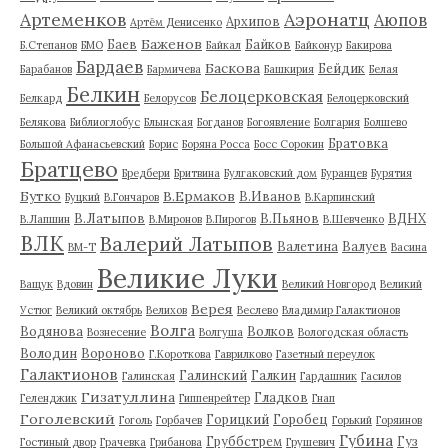
Артеменков
Аэронатц
Аюпов
Архипов
Артём Денисенко
Баженов
Баев
Байков
Б.Степанов
БМО
Байкал
Байконур
Бакирова
Бардаев
Баскова
Бейдик
Барабанов
Бармичева
Башкирия
Белая
Белкин
Белоцерковская
Белкард
Белорусов
Белоцерковский
Белякова
Библиоглобус
Блынская
Богданов
Богоявление
Болгария
Болшево
Братовка
Большой Афанасьевский
Борис
Боряна Росса
Босс Сорокин
Братцево
Бредбери
Бритвина
Булгаковский дом
Буранцев
Бурятия
Бутко
В.Ермаков
В.Иванов
Буцкий
В.Гончаров
В.Карпинский
В.Латыпов
В.Пьянов
ВДНХ
В.Лапшин
В.Миронов
В.Пирогов
В.Шевченко
ВЛК
Валерий Латыпов
Валетина
Валуев
ВМ-Т
Васина
Великие Луки
Ващук
Вдовин
Великий Новгород
Великий
Верея
Устюг
Великий октябрь
Велихов
Веслево
Владимир Галактионов
Волга
Водянова
Волков
Вознесение
Волгуша
Вологодская область
Володин
Вороново
Г.Короткова
Гаврилково
Газетный переулок
Галактионов
Галинский
Галкин
Галинская
Гардашник
Гасилов
Гизатуллина
Гладков
Геленджик
Гиппенрейтер
Гнап
Гоголевский
Горицкий
Горобец
Гоголь
Горбачев
Горький
Горяинов
Губина
Груббстрем
Гуз
Гостиный двор
Грачевка
Грибанова
Грушевич