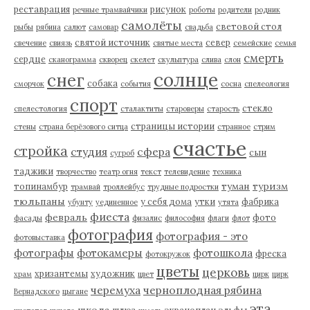
реставрация
рисунок
речные трамвайчики
роботы
родители
родник
самолёты
световой стол
рыбы
рябина
салют
самовар
свадьба
святой источник
север
свечение
свиязь
святые места
семейские
семья
смерть
сердце
сканограмма
скворец
скелет
скульптура
слива
слон
солнце
снег
собака
сморчок
события
сосна
спелеология
спорт
стекло
спелестология
сталактиты
староверы
старость
страницы истории
стены
страна берёзового ситца
странное
стрим
счастье
стройка
студия
сфера
сын
сугроб
таджики
творчество
театр огня
текст
телевидение
техника
туман
туризм
топинамбур
трамвай
троллейбус
трудные подростки
тюльпаны
у себя дома
утки
фабрика
убунту
уединенное
утята
фиеста
февраль
фото
фасады
физалис
философия
флаги
флот
фотография
фотография - это
фотовыставка
фотографы
фотокамеры
фотошкола
фреска
фотокружок
цветы
церковь
хризантемы
художник
храм
цвет
цирк
цирк
черемуха
черноплодная рябина
Вернадского
цыгане
эта
школа
шлюз
экраноплан
эльфы