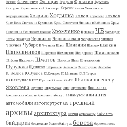
Франция
Фролкин
Фотоцентр
Фитиль
Фридман
Фурсенко
Херсон
Халтурин
Харитоньевский
Хасавюрт
Химки
Химкинское
Ходынка
Ховрино
Холод
Хохлов
водохранилище
Хорошево
Храм Всех Святых на Кулишках
Храм Святителя Николая в Клённиках
Храм
ЧБ
Хромченко
Успения на Успенском вражке
Ценькуш
Чатырдаг
Черников
Черноплеков
Чегем
Чекандин
Чечулинская
Чигирев
Чубаров
Шананин
Шапкин
Чикунов
Чувашия
Шаля
Шапиро
Шапошников
Шильников
Шаргунов
Шелапутин
Шендерович
Шматов
Шифрин
Шкуленко
Шолохов
Шпак
Шуваловский
Шурупова
Щелчков
Э.Ермаков
Экомасов
Электроугли
Эльтюбю
Ю.Волков
Ю.Зуйков
Ю.Козырев
Ю.Митягин
Ю.П.Петров
Яблоки на снегу
Ю.Разгуляев
Ю12
Юрасов
Юрьева
ЯК-130
Яковлева
Ярославль
Якушина
Яндульская
Янин
Янушкевич
авиация
авиамузей
Ярославская область
Ярошенко
абажур
аз грешный
автомобили
автопортрет
архивы
архитектура
астра
африканцы
бабье лето
береза
байдарка
бездомные
белолобый гусь
беременность