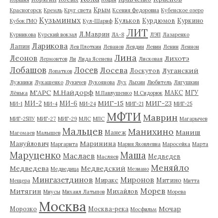
Крым
Красногорск
Кремль
Круг света
Ксения Федоровна
Кубенское озеро
Кузьминых
Кульков
Курдюмов
Куркино
Кубок ГМО
Кул-Шариф
ЛИТ
Л.Маврин
Курникова
Курский вокзал
ЛА-8
ЛЭП
Лазаренко
Ларикова
Лапин
Лев Плоткин
Леванов
Левдин
Левин
Ленин
Леннон
Лина
Леонов
Лихотэ
Лермонтов
Ли
Лида Ясенева
Лисковая
Лобашов
Лосев
Лосева
Луганский
Лоскутов
Лопатков
Лужники
Лукашенко
Лукичев
Лукоянова
Лух
Лыхин
Любитель
Лягушкин
М'АРС
М.Найдорф
МАКС
МГУ
Лёнька
М.Павлушенко
М.Сидорюк
МИГ-15
МИГ-23
МИ-2
МИ-6
МИ-1
МИ-4
МИ-24
МИГ-21
МИГ-25
МФТИ
Маврин
МИГ-25ПУ
МИГ-27
МИГ-29
МЛС
МПС
Магарычев
Мальцев
Манихино
Маниш
Манеж
Магомаев
Малышев
Маринина
Мануйлович
Маргарита
Мария Яковлевна
Маросейка
Марта
Маруценко
Маша
Маслаев
Медведев
Масляев
Меняйло
Медведева
Медведский
Медведица
Мезиано
Мингазетдинов
Миронов
Миракс
Митино
Мещера
Митта
Морев
Митягин
Михайлов
Миусы
Михаил Латыпов
Морева
Москва
Мочар
Морозко
Москва-река
Мосфильм