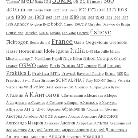
6D
360
69
10d
66
8мм
"Призыв"
5d
114 школа
400mm
1977
1978
1975
1972
1973
838 школа
1960
1962
1964
1970е
1980
1983
1989
1993
1979
1981
1985
1987
1988
1991
1992
1994
1996
1997
Annecy
bokeh
1998
Avignon
B-52
Canon 100/2.8
Chrysler
Daewoo
de Bruijn
fisheye
Deutshland
Dresden
EOS M
Espana
Fan Yang
Firenze
France
Flektogon
Gegevicius
Gailis
Grenoble
fleurs du mal
Italia
Idol4
Horsemann
Hassy
Igaune
L-39
Marceille
Milano
Nikon Coolpix
Nice
Minolta dimage 7i
Montblanc
Napoli
Nikon
Offroad
ORWO
Paris
Pentax ME
Phol
Pompei
Orange
Padova
Peugeot
Praktica L
Praktica MTL
Provost
Roma
Raymond Rutting
RSS
San
SONY ALPHA 7
Francisco
Savin
Siena
Sirmione
Sony NEX-5T
Suchy
Venezia
Volvo 340
void
Verona
via
Zeiss
А-380
А.Белкин
А.Буранцев
А.Бутко
А.К.Антонов
А.Галкин
А.Литинецкий
А.Медведев
А.Морев
А.Садиков
А.Ушаков
А.Семенов
А.Соколов
А.Спирин
А.Халтурин
АН-2
Абрамочкин
А.Щугорев
АН-70
Абрамов
Абулхатин
Абхазия
Аксенов
Агеев
Австрия
Автобанк
Агидель
Акимов
Акимович
Альпы
Александр Маврин
Алешин
Алексеев
Алфреймс
Алёшкинский
Андрей Антонов
Андрей Денисенко
лес
Америка
Андрей Васильев
Аносов
Армения
Андрусенко
Аникеевка
Апуневич