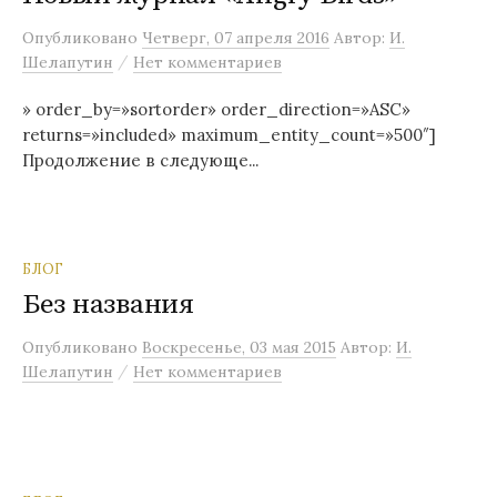
м
Опубликовано
Четверг, 07 апреля 2016
Автор:
И.
у
/
Шелапутин
Нет комментариев
» order_by=»sortorder» order_direction=»ASC»
returns=»included» maximum_entity_count=»500″]
Продолжение в следующе...
БЛОГ
Без названия
Опубликовано
Воскресенье, 03 мая 2015
Автор:
И.
/
Шелапутин
Нет комментариев