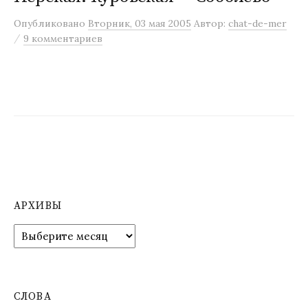
м
Опубликовано
Вторник, 03 мая 2005
Автор:
chat-de-mer
у
/
9 комментариев
АРХИВЫ
А
р
х
и
в
СЛОВА
ы