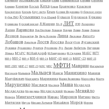
Континент
Копылов
Корин
Корнилиевская
Коровин
Королева
Коха
Краснов
Корягин
Косых
Кравченко
Коршия
Коцан
Крым
Красногорск
Кремль
Круг света
Ксения Федоровна
Кубенское озеро
Кузьминых
Кульков
Курдюмов
Куркино
Кубок ГМО
Кул-Шариф
ЛИТ
Л.Маврин
Курникова
Курский вокзал
ЛА-8
ЛЭП
Лазаренко
Ларикова
Лапин
Лев Плоткин
Леванов
Левдин
Левин
Ленин
Леннон
Лина
Леонов
Лихотэ
Лермонтов
Ли
Лида Ясенева
Лисковая
Лобашов
Лосев
Лосева
Луганский
Лоскутов
Лопатков
Лужники
Лукашенко
Лукичев
Лукоянова
Лух
Лыхин
Любитель
Лягушкин
М'АРС
М.Найдорф
МАКС
МГУ
Лёнька
М.Павлушенко
М.Сидорюк
МИГ-15
МИГ-23
МИ-2
МИ-6
МИ-1
МИ-4
МИ-24
МИГ-21
МИГ-25
МФТИ
Маврин
МИГ-25ПУ
МИГ-27
МИГ-29
МЛС
МПС
Магарычев
Мальцев
Манихино
Маниш
Манеж
Магомаев
Малышев
Маринина
Мануйлович
Маргарита
Мария Яковлевна
Маросейка
Марта
Маруценко
Маша
Маслаев
Медведев
Масляев
Меняйло
Медведева
Медведский
Медведица
Мезиано
Мингазетдинов
Миронов
Миракс
Митино
Мещера
Митта
Морев
Митягин
Михайлов
Миусы
Михаил Латыпов
Морева