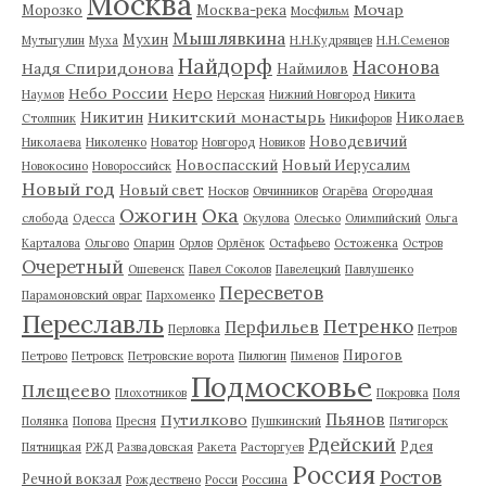
Москва
Мочар
Морозко
Москва-река
Мосфильм
Мышлявкина
Мухин
Мутыгулин
Муха
Н.Н.Кудрявцев
Н.Н.Семенов
Найдорф
Насонова
Надя Спиридонова
Наймилов
Небо России
Неро
Наумов
Нерская
Нижний Новгород
Никита
Никитский монастырь
Никитин
Николаев
Столпник
Никифоров
Новодевичий
Николаева
Николенко
Новатор
Новгород
Новиков
Новоспасский
Новый Иерусалим
Новокосино
Новороссийск
Новый год
Новый свет
Носков
Овчинников
Огарёва
Огородная
Ожогин
Ока
слобода
Одесса
Окулова
Олесько
Олимпийский
Ольга
Карталова
Ольгово
Опарин
Орлов
Орлёнок
Остафьево
Остоженка
Остров
Очеретный
Ошевенск
Павел Соколов
Павелецкий
Павлушенко
Пересветов
Парамоновский овраг
Пархоменко
Переславль
Петренко
Перфильев
Перловка
Петров
Пирогов
Петрово
Петровск
Петровские ворота
Пилюгин
Пименов
Подмосковье
Плещеево
Плохотников
Покровка
Поля
Пьянов
Путилково
Полянка
Попова
Пресня
Пушкинский
Пятигорск
Рдейский
Рдея
Пятницкая
РЖД
Развадовская
Ракета
Расторгуев
Россия
Ростов
Речной вокзал
Рождествено
Росси
Россина