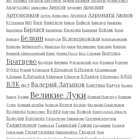
Андрей Антонов
Андрей Денисенко
лес
Америка
Андрей Васильев
Аносов
Армения
Андрусенко
Аникеевка
Апуневич
Артеменков
Аэронатц
Аюпов
Архипов
Артём Денисенко
Баженов
Баев
Байков
Б.Степанов
БМО
Байкал
Байконур
Бакирова
Бардаев
Баскова
Бейдик
Барабанов
Бармичева
Башкирия
Белая
Белкин
Белоцерковская
Белкард
Белорусов
Белоцерковский
Белякова
Библиоглобус
Блынская
Богданов
Богоявление
Болгария
Болшево
Братовка
Большой Афанасьевский
Борис
Боряна Росса
Босс Сорокин
Братцево
Бредбери
Бритвина
Булгаковский дом
Буранцев
Бурятия
Бутко
В.Ермаков
В.Иванов
Буцкий
В.Гончаров
В.Карпинский
В.Латыпов
В.Пьянов
ВДНХ
В.Лапшин
В.Миронов
В.Пирогов
В.Шевченко
ВЛК
Валерий Латыпов
Валетина
Валуев
ВМ-Т
Васина
Великие Луки
Ващук
Вдовин
Великий Новгород
Великий
Верея
Устюг
Великий октябрь
Велихов
Веслево
Владимир Галактионов
Волга
Водянова
Волков
Вознесение
Волгуша
Вологодская область
Володин
Вороново
Г.Короткова
Гаврилково
Газетный переулок
Галактионов
Галинский
Галкин
Галинская
Гардашник
Гасилов
Гизатуллина
Гладков
Геленджик
Гиппенрейтер
Гнап
Гоголевский
Горицкий
Горобец
Гоголь
Горбачев
Горький
Горяинов