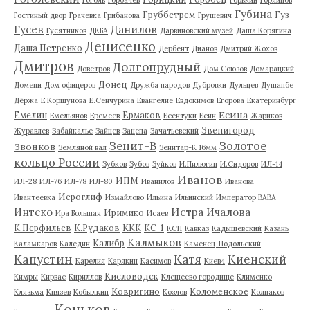
Губина
Груббстрем
Гуз
Гостиный двор
Грачевка
Грибанова
Грушевич
Гусев
Данилов
Гусятников
ДКБА
Дарвиновский музей
Даша Корягина
Денисенко
Даша Петренко
Дербент
Дианов
Дмитрий Жохов
Дмитров
Долгопрудный
Доветров
Дом Союзов
Домарацкий
Донец
Домени
Дом офицеров
Дружба народов
Дубровки
Дульцев
Душанбе
Дёржа
Е.Коршунова
Е.Сенчурина
Евангелие
Евдокимов
Егорова
Екатеринбург
Есина
Емелин
Ермаков
Емельянов
Еремеев
Есентуки
Есин
Жариков
Звенигород
Журавлев
Забайкалье
Зайцев
Зацепа
Зачатьевский
Зенит-В
Золотое
Звонков
Земляной вал
Зенитар-К 16мм
кольцо России
Зубков
Зубов
Зуйков
И.Пилюгин
И.Сидоров
ИЛ-14
Иванов
ИПМ
ИЛ-28
ИЛ-76
ИЛ-78
ИЛ-80
Иванилов
Иванова
Иероглиф
Ивантеевка
Измайлово
Ильина
Ильинский
Император ВАВА
Истра
Интеко
Ичалова
Иримико
Ира Большая
Исаев
К.Перфильев
К.Рудаков
ККК
КС-1
КСП
Кавказ
Кадышевский
Казань
Калмыков
Калибр
Каламкаров
Каледин
Каменец-Подольский
Капустин
Катя
Киенский
Карелия
Карякин
Касимов
Киев4
Кисловодск
Кимры
Кирвас
Кириллов
Клещеево городище
Клименко
Ковригино
Коломенское
Клязьма
Князев
Кобылкин
Козлов
Колпаков
Коньков