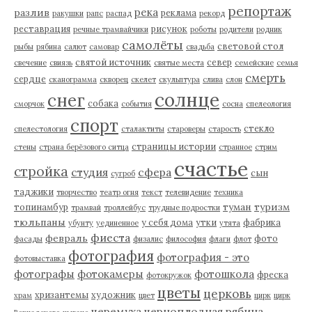
репортаж
река
разлив
реклама
ракушки
рапс
распад
рекорд
реставрация
рисунок
речные трамвайчики
роботы
родители
родник
самолёты
световой стол
рыбы
рябина
салют
самовар
свадьба
святой источник
север
свечение
свиязь
святые места
семейские
семья
смерть
сердце
сканограмма
скворец
скелет
скульптура
слива
слон
солнце
снег
собака
сморчок
события
сосна
спелеология
спорт
стекло
спелестология
сталактиты
староверы
старость
страницы истории
стены
страна берёзового ситца
странное
стрим
счастье
стройка
студия
сфера
сын
сугроб
таджики
творчество
театр огня
текст
телевидение
техника
туман
туризм
топинамбур
трамвай
троллейбус
трудные подростки
тюльпаны
у себя дома
утки
фабрика
убунту
уединенное
утята
фиеста
февраль
фото
фасады
физалис
философия
флаги
флот
фотография
фотография - это
фотовыставка
фотографы
фотокамеры
фотошкола
фреска
фотокружок
цветы
церковь
хризантемы
художник
храм
цвет
цирк
цирк
черемуха
черноплодная рябина