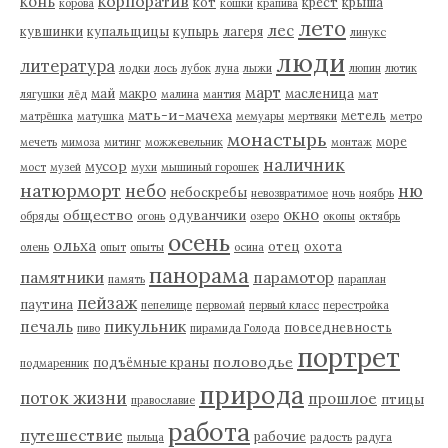
корпоратив
конь
кот
крест
крыша
корова
кошки
крапива
лето
лес
кувшинки
купальщицы
купырь
лагеря
линукс
люди
литература
лодки
лось
лубок
луна
лыжи
люпин
лютик
март
май
макро
масленица
лягушки
лёд
малина
мантия
мат
мать-и-мачеха
метель
матрёшка
матушка
мемуары
мертвяки
метро
монастырь
море
мечеть
мимоза
митинг
можжевельник
монтаж
наличник
мусор
мост
музей
мухи
мышиный горошек
натюрморт
небо
ню
небоскребы
невозвратимое
ночь
ноябрь
окно
общество
одуванчики
обряды
огонь
озеро
окопы
октябрь
осень
ольха
отец
охота
олень
опыт
опыты
осина
панорама
памятники
парамотор
память
параплан
пейзаж
паутина
пепелище
первомай
первый класс
перестройка
пикульник
печаль
повседневность
пиво
пирамида Голода
портрет
половодье
подъёмные краны
подмаренник
природа
поток жизни
прошлое
птицы
православие
работа
путешествие
рабочие
пыльца
радость
радуга