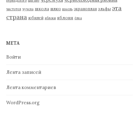
Вернадского
цыгане
эта
школа
шлюз
экраноплан
эльфы
чистотел
чучела
шмель
страна
яблоня
юбилей
яблоки
ёлка
МЕТА
Войти
Лента записей
Лента комментариев
WordPress.org