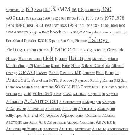
35мм
6D
360
69
10d
66
8мм
"Призыв"
5d
114 школа
400mm
1977
1978
1975
1972
1973
838 школа
1960
1962
1964
1970е
1980
1983
1989
1993
1979
1981
1985
1987
1988
1991
1992
1994
1996
1997
Annecy
bokeh
1998
Avignon
B-52
Canon 100/2.8
Chrysler
Daewoo
de Bruijn
fisheye
Deutshland
Dresden
EOS M
Espana
Fan Yang
Firenze
France
Flektogon
Gegevicius
Gailis
Grenoble
fleurs du mal
Italia
Idol4
Horsemann
Hassy
Igaune
L-39
Marceille
Milano
Nikon Coolpix
Nice
Minolta dimage 7i
Montblanc
Napoli
Nikon
Offroad
ORWO
Paris
Pentax ME
Phol
Pompei
Orange
Padova
Peugeot
Praktica L
Praktica MTL
Provost
Roma
Raymond Rutting
RSS
San
SONY ALPHA 7
Francisco
Savin
Siena
Sirmione
Sony NEX-5T
Suchy
Venezia
Volvo 340
void
Verona
via
Zeiss
А-380
А.Белкин
А.Буранцев
А.Бутко
А.К.Антонов
А.Галкин
А.Литинецкий
А.Медведев
А.Морев
А.Садиков
А.Ушаков
А.Семенов
А.Соколов
А.Спирин
А.Халтурин
АН-2
Абрамочкин
А.Щугорев
АН-70
Абрамов
Абулхатин
Абхазия
Аксенов
Агеев
Австрия
Автобанк
Агидель
Акимов
Акимович
Альпы
Александр Маврин
Алешин
Алексеев
Алфреймс
Алёшкинский