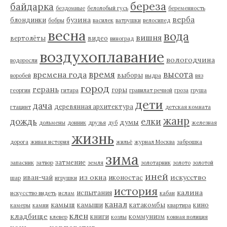
береза
байдарка
бездомные
белолобый гусь
беременность
верба
бузина
блондинки
бобры
василек
ватрушки
велосипед
весна
вода
вишня
вертолёты
видео
виноград
воздухоплавание
вологодчина
водоросли
время
высота
времена года
выборы
воробей
выдра
вяз
город
герань
горы
георгин
гитара
гравилат речной
гроза
груша
дети
дача
деревянная архитектура
гтацинт
детская комната
жанр
дождь
елки
думы
дольмены
донник
друзья
дуб
железная
жизнь
дорога
живая история
жильё
журнал Москва
заброшка
зима
затмение
запасник
затвор
земля
золотарник
золото
золотой
иней
из окна
искусство
иван-чай
иконостас
шар
игрушки
история
калина
испытания
искусство видеть
ислам
кабан
канал
камыш
камыши
катакомбы
кино
камеры
камни
квартира
клен
кладбище
книги
коммунизм
клевер
козлы
конная полиция