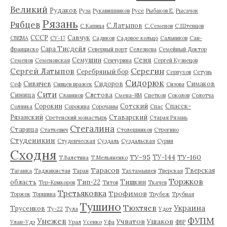
Великий
Рудаков
Руза
Рукавишников
Русе
Рыбаков Е.
Рысачок
Рязань
Рябцев
С.Латыпов
С.Капица
С.Семенов
С.Штенцов
СССР
Савчук
СВЕМА
СУ-17
Садиков
Садовое кольцо
Сальников
Сан-
Сара Тисдейл
Франциско
Северный порт
Селезнева
Семейный Доктор
Сеня
Семушин
Семенов
Семеновская
Сенчурина
Сергей Кузнецов
Серегин
Сергей Латыпов
Серебряный бор
Серпухов
Сетунь
Сидорюк
Сивичев
Сидоров
Симаков
Сеф
Сивцев вражек
Сизова
Сити
Синица
Слетова
Славянов
Смена-8М
Снетков
Соколов
Солотча
Сорокин
Сотский
Спасск-
Солянка
Сорокина
Сорочаны
Спас
Рязанский
Ставарский
Сретенский монастырь
Старая Рязань
Стегалина
Старица
Статкевич
Столешников
Строгино
Студеникин
Студенческая
Суздаль
Суздальская
Сурин
Сходня
ТУ-95
ТУ-160
ТУ-144
Т.Валетина
Т.Мельяненко
Тарасов
Тверская
Таганка
Таджикистан
Таран
Тахтамышев
Тверская
Торжков
область
Тип-22
Тишкин
Тер-Крикоров
Титов
Ткачев
Третьяковка
Трофимов
Торжок
Торшина
Трубеж
Трубная
Тушино
Тюхтяев
Украина
Трусенков
Ту-22
Тула
Удот
ФУПМ
Унежев
Учватов
Ушаков
Улан-Удэ
Урал
Усенко
Уфа
ФВР