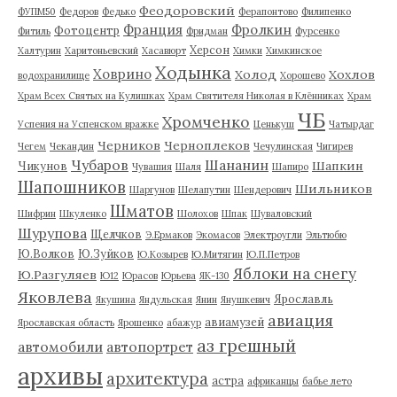
Феодоровский
ФУПМ50
Федоров
Федько
Ферапонтово
Филипенко
Франция
Фролкин
Фотоцентр
Фитиль
Фридман
Фурсенко
Херсон
Халтурин
Харитоньевский
Хасавюрт
Химки
Химкинское
Ходынка
Ховрино
Холод
Хохлов
водохранилище
Хорошево
Храм Всех Святых на Кулишках
Храм Святителя Николая в Клённиках
Храм
ЧБ
Хромченко
Успения на Успенском вражке
Ценькуш
Чатырдаг
Черников
Черноплеков
Чегем
Чекандин
Чечулинская
Чигирев
Чубаров
Шананин
Шапкин
Чикунов
Чувашия
Шаля
Шапиро
Шапошников
Шильников
Шаргунов
Шелапутин
Шендерович
Шматов
Шифрин
Шкуленко
Шолохов
Шпак
Шуваловский
Шурупова
Щелчков
Э.Ермаков
Экомасов
Электроугли
Эльтюбю
Ю.Волков
Ю.Зуйков
Ю.Козырев
Ю.Митягин
Ю.П.Петров
Яблоки на снегу
Ю.Разгуляев
Ю12
Юрасов
Юрьева
ЯК-130
Яковлева
Ярославль
Якушина
Яндульская
Янин
Янушкевич
авиация
авиамузей
Ярославская область
Ярошенко
абажур
аз грешный
автомобили
автопортрет
архивы
архитектура
астра
африканцы
бабье лето