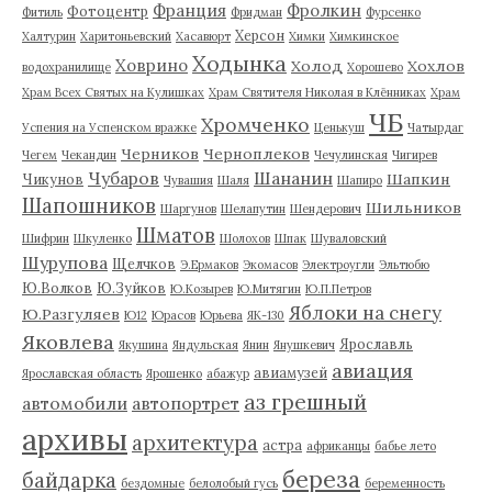
Франция
Фролкин
Фотоцентр
Фитиль
Фридман
Фурсенко
Херсон
Халтурин
Харитоньевский
Хасавюрт
Химки
Химкинское
Ходынка
Ховрино
Холод
Хохлов
водохранилище
Хорошево
Храм Всех Святых на Кулишках
Храм Святителя Николая в Клённиках
Храм
ЧБ
Хромченко
Успения на Успенском вражке
Ценькуш
Чатырдаг
Черников
Черноплеков
Чегем
Чекандин
Чечулинская
Чигирев
Чубаров
Шананин
Шапкин
Чикунов
Чувашия
Шаля
Шапиро
Шапошников
Шильников
Шаргунов
Шелапутин
Шендерович
Шматов
Шифрин
Шкуленко
Шолохов
Шпак
Шуваловский
Шурупова
Щелчков
Э.Ермаков
Экомасов
Электроугли
Эльтюбю
Ю.Волков
Ю.Зуйков
Ю.Козырев
Ю.Митягин
Ю.П.Петров
Яблоки на снегу
Ю.Разгуляев
Ю12
Юрасов
Юрьева
ЯК-130
Яковлева
Ярославль
Якушина
Яндульская
Янин
Янушкевич
авиация
авиамузей
Ярославская область
Ярошенко
абажур
аз грешный
автомобили
автопортрет
архивы
архитектура
астра
африканцы
бабье лето
береза
байдарка
бездомные
белолобый гусь
беременность