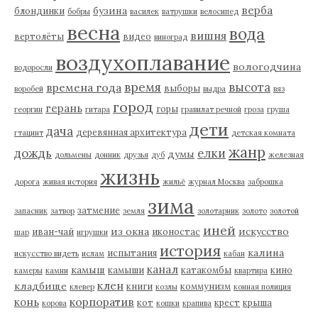
верба
бузина
блондинки
бобры
василек
ватрушки
велосипед
весна
вода
вишня
вертолёты
видео
виноград
воздухоплавание
вологодчина
водоросли
время
высота
времена года
выборы
воробей
выдра
вяз
город
герань
горы
георгин
гитара
гравилат речной
гроза
груша
дети
дача
деревянная архитектура
гтацинт
детская комната
жанр
дождь
елки
думы
дольмены
донник
друзья
дуб
железная
жизнь
дорога
живая история
жильё
журнал Москва
заброшка
зима
затмение
запасник
затвор
земля
золотарник
золото
золотой
иней
из окна
искусство
иван-чай
иконостас
шар
игрушки
история
калина
испытания
искусство видеть
ислам
кабан
канал
камыш
камыши
катакомбы
кино
камеры
камни
квартира
клен
кладбище
книги
коммунизм
клевер
козлы
конная полиция
корпоратив
конь
кот
крест
крыша
корова
кошки
крапива