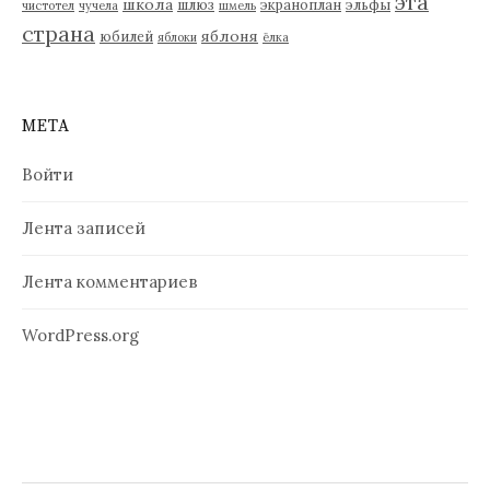
эта
школа
шлюз
экраноплан
эльфы
чистотел
чучела
шмель
страна
яблоня
юбилей
яблоки
ёлка
МЕТА
Войти
Лента записей
Лента комментариев
WordPress.org