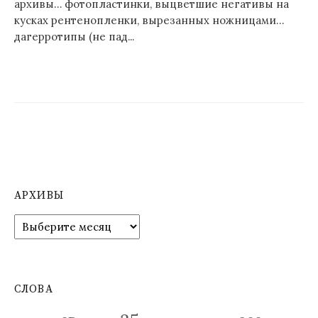
архивы… фотопластинки, выцветшие негативы на
кусках рентенопленки, вырезанных ножницами…
дагерротипы (не пад...
АРХИВЫ
А
р
х
и
в
СЛОВА
ы