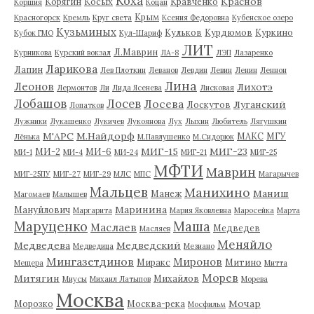
Коха
Краснов
Корягин
Косых
Кравченко
Коршия
Коцан
Крым
Красногорск
Кремль
Круг света
Ксения Федоровна
Кубенское озеро
Кузьминых
Кульков
Курдюмов
Куркино
Кубок ГМО
Кул-Шариф
ЛИТ
Л.Маврин
Курникова
Курский вокзал
ЛА-8
ЛЭП
Лазаренко
Ларикова
Лапин
Лев Плоткин
Леванов
Левдин
Левин
Ленин
Леннон
Лина
Леонов
Лихотэ
Лермонтов
Ли
Лида Ясенева
Лисковая
Лобашов
Лосев
Лосева
Луганский
Лоскутов
Лопатков
Лужники
Лукашенко
Лукичев
Лукоянова
Лух
Лыхин
Любитель
Лягушкин
М'АРС
М.Найдорф
МАКС
МГУ
Лёнька
М.Павлушенко
М.Сидорюк
МИГ-15
МИГ-23
МИ-2
МИ-6
МИ-1
МИ-4
МИ-24
МИГ-21
МИГ-25
МФТИ
Маврин
МИГ-25ПУ
МИГ-27
МИГ-29
МЛС
МПС
Магарычев
Мальцев
Манихино
Маниш
Манеж
Магомаев
Малышев
Маринина
Мануйлович
Маргарита
Мария Яковлевна
Маросейка
Марта
Маруценко
Маша
Маслаев
Медведев
Масляев
Меняйло
Медведева
Медведский
Медведица
Мезиано
Мингазетдинов
Миронов
Миракс
Митино
Мещера
Митта
Морев
Митягин
Михайлов
Миусы
Михаил Латыпов
Морева
Москва
Мочар
Морозко
Москва-река
Мосфильм