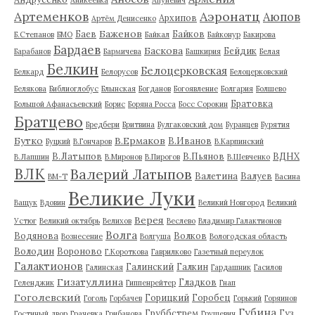
Артеменков
Аэронатц
Аюпов
Архипов
Артём Денисенко
Баженов
Баев
Байков
Б.Степанов
БМО
Байкал
Байконур
Бакирова
Бардаев
Баскова
Бейдик
Барабанов
Бармичева
Башкирия
Белая
Белкин
Белоцерковская
Белкард
Белорусов
Белоцерковский
Белякова
Библиоглобус
Блынская
Богданов
Богоявление
Болгария
Болшево
Братовка
Большой Афанасьевский
Борис
Боряна Росса
Босс Сорокин
Братцево
Бредбери
Бритвина
Булгаковский дом
Буранцев
Бурятия
Бутко
В.Ермаков
В.Иванов
Буцкий
В.Гончаров
В.Карпинский
В.Латыпов
В.Пьянов
ВДНХ
В.Лапшин
В.Миронов
В.Пирогов
В.Шевченко
ВЛК
Валерий Латыпов
Валетина
Валуев
ВМ-Т
Васина
Великие Луки
Ващук
Вдовин
Великий Новгород
Великий
Верея
Устюг
Великий октябрь
Велихов
Веслево
Владимир Галактионов
Волга
Водянова
Волков
Вознесение
Волгуша
Вологодская область
Володин
Вороново
Г.Короткова
Гаврилково
Газетный переулок
Галактионов
Галинский
Галкин
Галинская
Гардашник
Гасилов
Гизатуллина
Гладков
Геленджик
Гиппенрейтер
Гнап
Гоголевский
Горицкий
Горобец
Гоголь
Горбачев
Горький
Горяинов
Губина
Груббстрем
Гуз
Гостиный двор
Грачевка
Грибанова
Грушевич