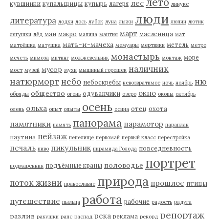
лето
лес
кувшинки
купальщицы
купырь
лагеря
линукс
люди
литература
лодки
лось
лубок
луна
лыжи
люпин
лютик
март
май
макро
масленица
лягушки
лёд
малина
мантия
мат
мать-и-мачеха
метель
матрёшка
матушка
мемуары
мертвяки
метро
монастырь
море
мечеть
мимоза
митинг
можжевельник
монтаж
наличник
мусор
мост
музей
мухи
мышиный горошек
натюрморт
небо
ню
небоскребы
невозвратимое
ночь
ноябрь
окно
общество
одуванчики
обряды
огонь
озеро
окопы
октябрь
осень
ольха
отец
охота
олень
опыт
опыты
осина
панорама
памятники
парамотор
память
параплан
пейзаж
паутина
пепелище
первомай
первый класс
перестройка
пикульник
печаль
повседневность
пиво
пирамида Голода
портрет
половодье
подъёмные краны
подмаренник
природа
поток жизни
прошлое
птицы
православие
работа
путешествие
рабочие
пыльца
радость
радуга
репортаж
река
разлив
реклама
ракушки
рапс
распад
рекорд