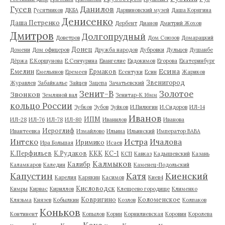
Гусев
Данилов
Гусятников
ДКБА
Дарвиновский музей
Даша Корягина
Денисенко
Даша Петренко
Дербент
Дианов
Дмитрий Жохов
Дмитров
Долгопрудный
Доветров
Дом Союзов
Домарацкий
Донец
Домени
Дом офицеров
Дружба народов
Дубровки
Дульцев
Душанбе
Дёржа
Е.Коршунова
Е.Сенчурина
Евангелие
Евдокимов
Егорова
Екатеринбург
Есина
Емелин
Ермаков
Емельянов
Еремеев
Есентуки
Есин
Жариков
Звенигород
Журавлев
Забайкалье
Зайцев
Зацепа
Зачатьевский
Зенит-В
Золотое
Звонков
Земляной вал
Зенитар-К 16мм
кольцо России
Зубков
Зубов
Зуйков
И.Пилюгин
И.Сидоров
ИЛ-14
Иванов
ИПМ
ИЛ-28
ИЛ-76
ИЛ-78
ИЛ-80
Иванилов
Иванова
Иероглиф
Ивантеевка
Измайлово
Ильина
Ильинский
Император ВАВА
Истра
Интеко
Ичалова
Иримико
Ира Большая
Исаев
К.Перфильев
К.Рудаков
ККК
КС-1
КСП
Кавказ
Кадышевский
Казань
Калмыков
Калибр
Каламкаров
Каледин
Каменец-Подольский
Капустин
Катя
Киенский
Карелия
Карякин
Касимов
Киев4
Кисловодск
Кимры
Кирвас
Кириллов
Клещеево городище
Клименко
Ковригино
Коломенское
Клязьма
Князев
Кобылкин
Козлов
Колпаков
Коньков
Континент
Копылов
Корин
Корнилиевская
Коровин
Королева