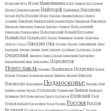
Мышлявкина
Мухин
Мутыгулин
Муха
Н.Н.Кудрявцев
Н.Н.Семенов
Найдорф
Насонова
Надя Спиридонова
Наймилов
Небо России
Неро
Наумов
Нерская
Нижний Новгород
Никита
Никитский монастырь
Никитин
Николаев
Столпник
Никифоров
Новодевичий
Николаева
Николенко
Новатор
Новгород
Новиков
Новоспасский
Новый Иерусалим
Новокосино
Новороссийск
Новый год
Новый свет
Носков
Овчинников
Огарёва
Огородная
Ожогин
Ока
слобода
Одесса
Окулова
Олесько
Олимпийский
Ольга
Карталова
Ольгово
Опарин
Орлов
Орлёнок
Остафьево
Остоженка
Остров
Очеретный
Ошевенск
Павел Соколов
Павелецкий
Павлушенко
Пересветов
Парамоновский овраг
Пархоменко
Переславль
Петренко
Перфильев
Перловка
Петров
Пирогов
Петрово
Петровск
Петровские ворота
Пилюгин
Пименов
Подмосковье
Плещеево
Плохотников
Покровка
Поля
Пьянов
Путилково
Полянка
Попова
Пресня
Пушкинский
Пятигорск
Рдейский
Рдея
Пятницкая
РЖД
Развадовская
Ракета
Расторгуев
Россия
Ростов
Речной вокзал
Рождествено
Росси
Россина
Великий
Рудаков
Руза
Рукавишников
Русе
Рыбаков Е.
Рысачок