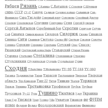
Рязань
Рябцев
С.Латыпов
С.Капица
С.Семенов
С.Штенцов
СССР
Савчук
СВЕМА
СУ-17
Садиков
Садовое кольцо
Сальников
Сан-
Сара Тисдейл
Франциско
Северный порт
Селезнева
Семейный Доктор
Сеня
Семушин
Семенов
Семеновская
Сенчурина
Сергей Кузнецов
Серегин
Сергей Латыпов
Серебряный бор
Серпухов
Сетунь
Сидорюк
Сивичев
Сидоров
Симаков
Сеф
Сивцев вражек
Сизова
Сити
Синица
Слетова
Славянов
Смена-8М
Снетков
Соколов
Солотча
Сорокин
Сотский
Спасск-
Солянка
Сорокина
Сорочаны
Спас
Рязанский
Ставарский
Сретенский монастырь
Старая Рязань
Стегалина
Старица
Статкевич
Столешников
Строгино
Студеникин
Студенческая
Суздаль
Суздальская
Сурин
Сходня
ТУ-95
ТУ-160
ТУ-144
Т.Валетина
Т.Мельяненко
Тарасов
Тверская
Таганка
Таджикистан
Таран
Тахтамышев
Тверская
Торжков
область
Тип-22
Тишкин
Тер-Крикоров
Титов
Ткачев
Третьяковка
Трофимов
Торжок
Торшина
Трубеж
Трубная
Тушино
Тюхтяев
Украина
Трусенков
Ту-22
Тула
Удот
ФУПМ
Унежев
Учватов
Ушаков
Улан-Удэ
Урал
Усенко
Уфа
ФВР
Феодоровский
ФУПМ50
Федоров
Федько
Ферапонтово
Филипенко