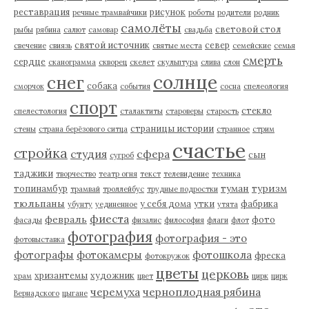
реставрация
рисунок
речные трамвайчики
роботы
родители
родник
самолёты
световой стол
рыбы
рябина
салют
самовар
свадьба
святой источник
север
свечение
свиязь
святые места
семейские
семья
смерть
сердце
сканограмма
скворец
скелет
скульптура
слива
слон
солнце
снег
собака
сморчок
события
сосна
спелеология
спорт
стекло
спелестология
сталактиты
староверы
старость
страницы истории
стены
страна берёзового ситца
странное
стрим
счастье
стройка
студия
сфера
сын
сугроб
таджики
творчество
театр огня
текст
телевидение
техника
туман
туризм
топинамбур
трамвай
троллейбус
трудные подростки
тюльпаны
у себя дома
утки
фабрика
убунту
уединенное
утята
фиеста
февраль
фото
фасады
физалис
философия
флаги
флот
фотография
фотография - это
фотовыставка
фотографы
фотокамеры
фотошкола
фреска
фотокружок
цветы
церковь
хризантемы
художник
храм
цвет
цирк
цирк
черемуха
черноплодная рябина
Вернадского
цыгане