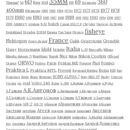
35мм
6D
360
69
10d
66
8мм
"Призыв"
5d
114 школа
400mm
1977
1978
1975
1972
1973
838 школа
1960
1962
1964
1970е
1980
1983
1989
1993
1979
1981
1985
1987
1988
1991
1992
1994
1996
1997
Annecy
bokeh
1998
Avignon
B-52
Canon 100/2.8
Chrysler
Daewoo
de Bruijn
fisheye
Deutshland
Dresden
EOS M
Espana
Fan Yang
Firenze
France
Flektogon
Gegevicius
Gailis
Grenoble
fleurs du mal
Italia
Idol4
Horsemann
Hassy
Igaune
L-39
Marceille
Milano
Nikon Coolpix
Nice
Minolta dimage 7i
Montblanc
Napoli
Nikon
Offroad
ORWO
Paris
Pentax ME
Phol
Pompei
Orange
Padova
Peugeot
Praktica L
Praktica MTL
Provost
Roma
Raymond Rutting
RSS
San
SONY ALPHA 7
Francisco
Savin
Siena
Sirmione
Sony NEX-5T
Suchy
Venezia
Volvo 340
void
Verona
via
Zeiss
А-380
А.Белкин
А.Буранцев
А.Бутко
А.К.Антонов
А.Галкин
А.Литинецкий
А.Медведев
А.Морев
А.Садиков
А.Ушаков
А.Семенов
А.Соколов
А.Спирин
А.Халтурин
АН-2
Абрамочкин
А.Щугорев
АН-70
Абрамов
Абулхатин
Абхазия
Аксенов
Агеев
Австрия
Автобанк
Агидель
Акимов
Акимович
Альпы
Александр Маврин
Алешин
Алексеев
Алфреймс
Алёшкинский
Андрей Антонов
Андрей Денисенко
лес
Америка
Андрей Васильев
Аносов
Армения
Андрусенко
Аникеевка
Апуневич