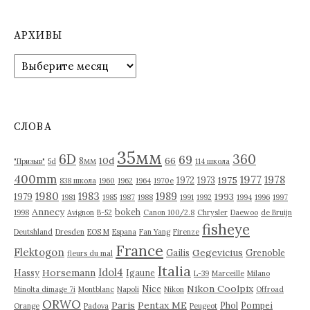
АРХИВЫ
А
р
х
и
в
СЛОВА
ы
35мм
6D
360
69
10d
66
8мм
"Призыв"
5d
114 школа
400mm
1977
1978
1975
1972
1973
838 школа
1960
1962
1964
1970е
1980
1983
1989
1993
1979
1981
1985
1987
1988
1991
1992
1994
1996
1997
Annecy
bokeh
1998
Avignon
B-52
Canon 100/2.8
Chrysler
Daewoo
de Bruijn
fisheye
Deutshland
Dresden
EOS M
Espana
Fan Yang
Firenze
France
Flektogon
Gegevicius
Gailis
Grenoble
fleurs du mal
Italia
Idol4
Horsemann
Hassy
Igaune
L-39
Marceille
Milano
Nikon Coolpix
Nice
Minolta dimage 7i
Montblanc
Napoli
Nikon
Offroad
ORWO
Paris
Pentax ME
Phol
Pompei
Orange
Padova
Peugeot