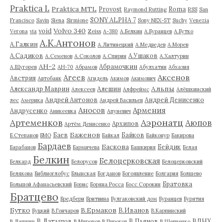
Praktica L
Praktica MTL
Provost
Roma
Raymond Rutting
RSS
San
SONY ALPHA 7
Francisco
Savin
Siena
Sirmione
Sony NEX-5T
Suchy
Venezia
Volvo 340
void
Verona
via
Zeiss
А-380
А.Белкин
А.Буранцев
А.Бутко
А.К.Антонов
А.Галкин
А.Литинецкий
А.Медведев
А.Морев
А.Садиков
А.Ушаков
А.Семенов
А.Соколов
А.Спирин
А.Халтурин
АН-2
Абрамочкин
А.Щугорев
АН-70
Абрамов
Абулхатин
Абхазия
Аксенов
Агеев
Австрия
Автобанк
Агидель
Акимов
Акимович
Альпы
Александр Маврин
Алешин
Алексеев
Алфреймс
Алёшкинский
Андрей Антонов
Андрей Денисенко
лес
Америка
Андрей Васильев
Аносов
Армения
Андрусенко
Аникеевка
Апуневич
Артеменков
Аэронатц
Аюпов
Архипов
Артём Денисенко
Баженов
Баев
Байков
Б.Степанов
БМО
Байкал
Байконур
Бакирова
Бардаев
Баскова
Бейдик
Барабанов
Бармичева
Башкирия
Белая
Белкин
Белоцерковская
Белкард
Белорусов
Белоцерковский
Белякова
Библиоглобус
Блынская
Богданов
Богоявление
Болгария
Болшево
Братовка
Большой Афанасьевский
Борис
Боряна Росса
Босс Сорокин
Братцево
Бредбери
Бритвина
Булгаковский дом
Буранцев
Бурятия
Бутко
В.Ермаков
В.Иванов
Буцкий
В.Гончаров
В.Карпинский
В.Латыпов
В.Пьянов
ВДНХ
В.Лапшин
В.Миронов
В.Пирогов
В.Шевченко