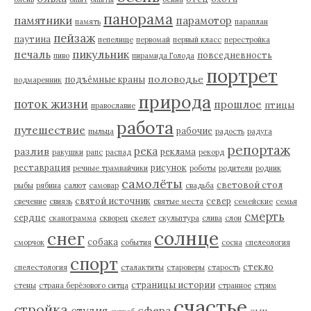
панорама
памятники
парамотор
память
параплан
пейзаж
паутина
пепелище
первомай
первый класс
перестройка
пикульник
печаль
повседневность
пиво
пирамида Голода
портрет
половодье
подъёмные краны
подмаренник
природа
поток жизни
прошлое
птицы
православие
работа
путешествие
рабочие
пыльца
радость
радуга
репортаж
река
разлив
реклама
ракушки
рапс
распад
рекорд
реставрация
рисунок
речные трамвайчики
роботы
родители
родник
самолёты
световой стол
рыбы
рябина
салют
самовар
свадьба
святой источник
север
свечение
свиязь
святые места
семейские
семья
смерть
сердце
сканограмма
скворец
скелет
скульптура
слива
слон
солнце
снег
собака
сморчок
события
сосна
спелеология
спорт
стекло
спелестология
сталактиты
староверы
старость
страницы истории
стены
страна берёзового ситца
странное
стрим
счастье
стройка
студия
сфера
сын