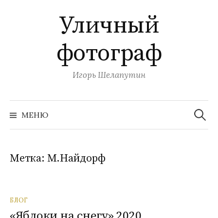
П
Уличный
е
р
фотограф
е
й
т
Игорь Шелапутин
и
к
Н
с
а
МЕНЮ
й
о
т
и
д
:
е
Метка:
М.Найдорф
р
ж
и
БЛОГ
м
«Яблоки на снегу» 2020
о