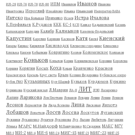
Иванов
ИПМ
ИЛ-28
ИЛ-76
ИЛ-78
ИЛ-80
Иванилов
Иванова
Иероглиф
Ивантеевка
Измайлово
Ильина
Ильинский
Император ВАВА
Истра
Интеко
Ичалова
Иримико
Ира Большая
Исаев
К.Перфильев
К.Рудаков
ККК
КС-1
КСП
Кавказ
Кадышевский
Казань
Калмыков
Калибр
Каламкаров
Каледин
Каменец-Подольский
Капустин
Катя
Киенский
Карелия
Карякин
Касимов
Киев4
Кисловодск
Кимры
Кирвас
Кириллов
Клещеево городище
Клименко
Ковригино
Коломенское
Клязьма
Князев
Кобылкин
Козлов
Колпаков
Коньков
Континент
Копылов
Корин
Корнилиевская
Коровин
Королева
Коха
Краснов
Корягин
Косых
Кравченко
Коршия
Коцан
Крым
Красногорск
Кремль
Круг света
Ксения Федоровна
Кубенское озеро
Кузьминых
Кульков
Курдюмов
Куркино
Кубок ГМО
Кул-Шариф
ЛИТ
Л.Маврин
Курникова
Курский вокзал
ЛА-8
ЛЭП
Лазаренко
Ларикова
Лапин
Лев Плоткин
Леванов
Левдин
Левин
Ленин
Леннон
Лина
Леонов
Лихотэ
Лермонтов
Ли
Лида Ясенева
Лисковая
Лобашов
Лосев
Лосева
Луганский
Лоскутов
Лопатков
Лужники
Лукашенко
Лукичев
Лукоянова
Лух
Лыхин
Любитель
Лягушкин
М'АРС
М.Найдорф
МАКС
МГУ
Лёнька
М.Павлушенко
М.Сидорюк
МИГ-15
МИГ-23
МИ-2
МИ-6
МИ-1
МИ-4
МИ-24
МИГ-21
МИГ-25