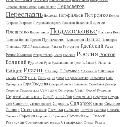
Пересветов
Парамоновский овраг
Пархоменко
Переславль
Петренко
Перфильев
Перловка
Петров
Пирогов
Петрово
Петровск
Петровские ворота
Пилюгин
Пименов
Подмосковье
Плещеево
Плохотников
Покровка
Поля
Пьянов
Путилково
Полянка
Попова
Пресня
Пушкинский
Пятигорск
Рдейский
Рдея
Пятницкая
РЖД
Развадовская
Ракета
Расторгуев
Россия
Ростов
Речной вокзал
Рождествено
Росси
Россина
Великий
Рудаков
Руза
Рукавишников
Русе
Рыбаков Е.
Рысачок
Рязань
Рябцев
С.Латыпов
С.Капица
С.Семенов
С.Штенцов
СССР
Савчук
СВЕМА
СУ-17
Садиков
Садовое кольцо
Сальников
Сан-
Сара Тисдейл
Франциско
Северный порт
Селезнева
Семейный Доктор
Сеня
Семушин
Семенов
Семеновская
Сенчурина
Сергей Кузнецов
Серегин
Сергей Латыпов
Серебряный бор
Серпухов
Сетунь
Сидорюк
Сивичев
Сидоров
Симаков
Сеф
Сивцев вражек
Сизова
Сити
Синица
Слетова
Славянов
Смена-8М
Снетков
Соколов
Солотча
Сорокин
Сотский
Спасск-
Солянка
Сорокина
Сорочаны
Спас
Рязанский
Ставарский
Сретенский монастырь
Старая Рязань