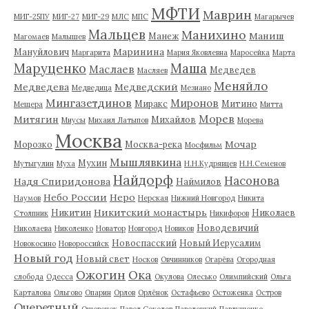
МФТИ
Маврин
МИГ-25ПУ
МИГ-27
МИГ-29
МЛС
МПС
Магарычев
Мальцев
Манихино
Маниш
Манеж
Магомаев
Малышев
Маринина
Мануйлович
Маргарита
Мария Яковлевна
Маросейка
Марта
Маруценко
Маша
Маслаев
Медведев
Масляев
Меняйло
Медведева
Медведский
Медведица
Мезиано
Мингазетдинов
Миронов
Миракс
Митино
Мещера
Митта
Морев
Митягин
Михайлов
Миусы
Михаил Латыпов
Морева
Москва
Мочар
Морозко
Москва-река
Мосфильм
Мышлявкина
Мухин
Мутыгулин
Муха
Н.Н.Кудрявцев
Н.Н.Семенов
Найдорф
Насонова
Надя Спиридонова
Наймилов
Небо России
Неро
Наумов
Нерская
Нижний Новгород
Никита
Никитский монастырь
Никитин
Николаев
Столпник
Никифоров
Новодевичий
Николаева
Николенко
Новатор
Новгород
Новиков
Новоспасский
Новый Иерусалим
Новокосино
Новороссийск
Новый год
Новый свет
Носков
Овчинников
Огарёва
Огородная
Ожогин
Ока
слобода
Одесса
Окулова
Олесько
Олимпийский
Ольга
Карталова
Ольгово
Опарин
Орлов
Орлёнок
Остафьево
Остоженка
Остров
Очеретный
Ошевенск
Павел Соколов
Павелецкий
Павлушенко