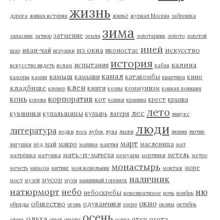
жизнь
дорога
живая история
жильё
журнал Москва
заброшка
зима
затмение
запасник
затвор
земля
золотарник
золото
золотой
иней
из окна
искусство
иван-чай
иконостас
шар
игрушки
история
калина
испытания
искусство видеть
ислам
кабан
канал
камыш
камыши
катакомбы
кино
камеры
камни
квартира
клен
кладбище
книги
коммунизм
клевер
козлы
конная полиция
корпоратив
конь
кот
крест
крыша
корова
кошки
крапива
лето
лес
кувшинки
купальщицы
купырь
лагеря
линукс
люди
литература
лодки
лось
лубок
луна
лыжи
люпин
лютик
март
май
макро
масленица
лягушки
лёд
малина
мантия
мат
мать-и-мачеха
метель
матрёшка
матушка
мемуары
мертвяки
метро
монастырь
море
мечеть
мимоза
митинг
можжевельник
монтаж
наличник
мусор
мост
музей
мухи
мышиный горошек
натюрморт
небо
ню
небоскребы
невозвратимое
ночь
ноябрь
окно
общество
одуванчики
обряды
огонь
озеро
окопы
октябрь
осень
ольха
отец
охота
олень
опыт
опыты
осина