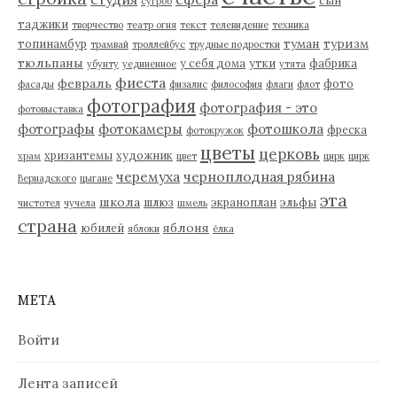
сугроб
таджики
творчество
театр огня
текст
телевидение
техника
туман
туризм
топинамбур
трамвай
троллейбус
трудные подростки
тюльпаны
у себя дома
утки
фабрика
убунту
уединенное
утята
фиеста
февраль
фото
фасады
физалис
философия
флаги
флот
фотография
фотография - это
фотовыставка
фотографы
фотокамеры
фотошкола
фреска
фотокружок
цветы
церковь
хризантемы
художник
храм
цвет
цирк
цирк
черемуха
черноплодная рябина
Вернадского
цыгане
эта
школа
шлюз
экраноплан
эльфы
чистотел
чучела
шмель
страна
яблоня
юбилей
яблоки
ёлка
МЕТА
Войти
Лента записей