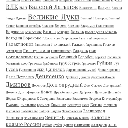
ВЛК
Валерий Латыпов
Валетина
Валуев
ВМ-Т
Васина
Великие Луки
Ващук
Вдовин
Великий Новгород
Великий
Верея
Устюг
Великий октябрь
Велихов
Веслево
Владимир Галактионов
Волга
Водянова
Волков
Вознесение
Волгуша
Вологодская область
Володин
Вороново
Г.Короткова
Гаврилково
Газетный переулок
Галактионов
Галинский
Галкин
Галинская
Гардашник
Гасилов
Гизатуллина
Гладков
Геленджик
Гиппенрейтер
Гнап
Гоголевский
Горицкий
Горобец
Гоголь
Горбачев
Горький
Горяинов
Губина
Груббстрем
Гуз
Гостиный двор
Грачевка
Грибанова
Грушевич
Гусев
Данилов
Гусятников
ДКБА
Дарвиновский музей
Даша Корягина
Денисенко
Даша Петренко
Дербент
Дианов
Дмитрий Жохов
Дмитров
Долгопрудный
Доветров
Дом Союзов
Домарацкий
Донец
Домени
Дом офицеров
Дружба народов
Дубровки
Дульцев
Душанбе
Дёржа
Е.Коршунова
Е.Сенчурина
Евангелие
Евдокимов
Егорова
Екатеринбург
Есина
Емелин
Ермаков
Емельянов
Еремеев
Есентуки
Есин
Жариков
Звенигород
Журавлев
Забайкалье
Зайцев
Зацепа
Зачатьевский
Зенит-В
Золотое
Звонков
Земляной вал
Зенитар-К 16мм
кольцо России
Зубков
Зубов
Зуйков
И.Пилюгин
И.Сидоров
ИЛ-14