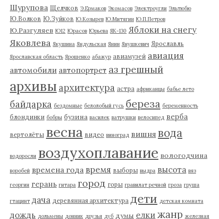
Шурупова
Щелчков
Э.Ермаков
Экомасов
Электроугли
Эльтюбю
Ю.Волков
Ю.Зуйков
Ю.Козырев
Ю.Митягин
Ю.П.Петров
Яблоки на снегу
Ю.Разгуляев
Ю12
Юрасов
Юрьева
ЯК-130
Яковлева
Ярославль
Якушина
Яндульская
Янин
Янушкевич
авиация
авиамузей
Ярославская область
Ярошенко
абажур
аз грешный
автомобили
автопортрет
архивы
архитектура
астра
африканцы
бабье лето
береза
байдарка
бездомные
белолобый гусь
беременность
верба
бузина
блондинки
бобры
василек
ватрушки
велосипед
весна
вода
вишня
вертолёты
видео
виноград
воздухоплавание
вологодчина
водоросли
время
высота
времена года
выборы
воробей
выдра
вяз
город
герань
горы
георгин
гитара
гравилат речной
гроза
груша
дети
дача
деревянная архитектура
гтацинт
детская комната
жанр
дождь
елки
думы
дольмены
донник
друзья
дуб
железная