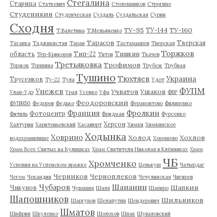
Стегалина
Старица
Статкевич
Столешников
Строгино
Студеникин
Студенческая
Суздаль
Суздальская
Сурин
Сходня
ТУ-95
ТУ-160
ТУ-144
Т.Валетина
Т.Мельяненко
Тарасов
Тверская
Таганка
Таджикистан
Таран
Тахтамышев
Тверская
Торжков
область
Тип-22
Тишкин
Тер-Крикоров
Титов
Ткачев
Третьяковка
Трофимов
Торжок
Торшина
Трубеж
Трубная
Тушино
Тюхтяев
Украина
Трусенков
Ту-22
Тула
Удот
ФУПМ
Унежев
Учватов
Ушаков
Улан-Удэ
Урал
Усенко
Уфа
ФВР
Феодоровский
ФУПМ50
Федоров
Федько
Ферапонтово
Филипенко
Франция
Фролкин
Фотоцентр
Фитиль
Фридман
Фурсенко
Херсон
Халтурин
Харитоньевский
Хасавюрт
Химки
Химкинское
Ходынка
Ховрино
Холод
Хохлов
водохранилище
Хорошево
Храм Всех Святых на Кулишках
Храм Святителя Николая в Клённиках
Храм
ЧБ
Хромченко
Успения на Успенском вражке
Ценькуш
Чатырдаг
Черников
Черноплеков
Чегем
Чекандин
Чечулинская
Чигирев
Чубаров
Шананин
Шапкин
Чикунов
Чувашия
Шаля
Шапиро
Шапошников
Шильников
Шаргунов
Шелапутин
Шендерович
Шматов
Шифрин
Шкуленко
Шолохов
Шпак
Шуваловский