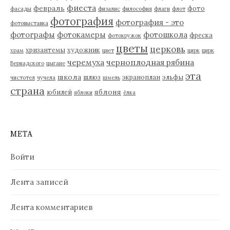
фиеста
февраль
фото
фасады
физалис
философия
флаги
флот
фотография
фотография - это
фотовыставка
фотографы
фотокамеры
фотошкола
фреска
фотокружок
цветы
церковь
хризантемы
художник
храм
цвет
цирк
цирк
черемуха
черноплодная рябина
Вернадского
цыгане
эта
школа
шлюз
экраноплан
эльфы
чистотел
чучела
шмель
страна
яблоня
юбилей
яблоки
ёлка
МЕТА
Войти
Лента записей
Лента комментариев