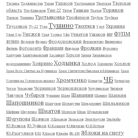
Тарасов
Тверская
Таганка
Таджикистан
Таран
Тахтамышев
Тверская
Торжков
область
Тип-22
Тишкин
Тер-Крикоров
Титов
Ткачев
Третьяковка
Трофимов
Торжок
Торшина
Трубеж
Трубная
Тушино
Тюхтяев
Украина
Трусенков
Ту-22
Тула
Удот
ФУПМ
Унежев
Учватов
Ушаков
Улан-Удэ
Урал
Усенко
Уфа
ФВР
Феодоровский
ФУПМ50
Федоров
Федько
Ферапонтово
Филипенко
Франция
Фролкин
Фотоцентр
Фитиль
Фридман
Фурсенко
Херсон
Халтурин
Харитоньевский
Хасавюрт
Химки
Химкинское
Ходынка
Ховрино
Холод
Хохлов
водохранилище
Хорошево
Храм Всех Святых на Кулишках
Храм Святителя Николая в Клённиках
Храм
ЧБ
Хромченко
Успения на Успенском вражке
Ценькуш
Чатырдаг
Черников
Черноплеков
Чегем
Чекандин
Чечулинская
Чигирев
Чубаров
Шананин
Шапкин
Чикунов
Чувашия
Шаля
Шапиро
Шапошников
Шильников
Шаргунов
Шелапутин
Шендерович
Шматов
Шифрин
Шкуленко
Шолохов
Шпак
Шуваловский
Шурупова
Щелчков
Э.Ермаков
Экомасов
Электроугли
Эльтюбю
Ю.Волков
Ю.Зуйков
Ю.Козырев
Ю.Митягин
Ю.П.Петров
Яблоки на снегу
Ю.Разгуляев
Ю12
Юрасов
Юрьева
ЯК-130