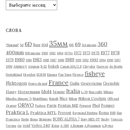
А
р
х
и
в
СЛОВА
ы
35мм
6D
360
69
10d
66
8мм
"Призыв"
5d
114 школа
400mm
1977
1978
1975
1972
1973
838 школа
1960
1962
1964
1970е
1980
1983
1989
1993
1979
1981
1985
1987
1988
1991
1992
1994
1996
1997
Annecy
bokeh
1998
Avignon
B-52
Canon 100/2.8
Chrysler
Daewoo
de Bruijn
fisheye
Deutshland
Dresden
EOS M
Espana
Fan Yang
Firenze
France
Flektogon
Gegevicius
Gailis
Grenoble
fleurs du mal
Italia
Idol4
Horsemann
Hassy
Igaune
L-39
Marceille
Milano
Nikon Coolpix
Nice
Minolta dimage 7i
Montblanc
Napoli
Nikon
Offroad
ORWO
Paris
Pentax ME
Phol
Pompei
Orange
Padova
Peugeot
Praktica L
Praktica MTL
Provost
Roma
Raymond Rutting
RSS
San
SONY ALPHA 7
Francisco
Savin
Siena
Sirmione
Sony NEX-5T
Suchy
Venezia
Volvo 340
void
Verona
via
Zeiss
А-380
А.Белкин
А.Буранцев
А.Бутко