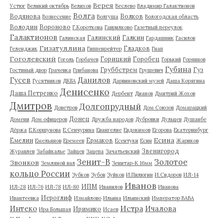
Верея
Устюг
Великий октябрь
Велихов
Веслево
Владимир Галактионов
Волга
Водянова
Волков
Вознесение
Волгуша
Вологодская область
Володин
Вороново
Г.Короткова
Гаврилково
Газетный переулок
Галактионов
Галинский
Галкин
Галинская
Гардашник
Гасилов
Гизатуллина
Гладков
Геленджик
Гиппенрейтер
Гнап
Гоголевский
Горицкий
Горобец
Гоголь
Горбачев
Горький
Горяинов
Губина
Груббстрем
Гуз
Гостиный двор
Грачевка
Грибанова
Грушевич
Гусев
Данилов
Гусятников
ДКБА
Дарвиновский музей
Даша Корягина
Денисенко
Даша Петренко
Дербент
Дианов
Дмитрий Жохов
Дмитров
Долгопрудный
Доветров
Дом Союзов
Домарацкий
Донец
Домени
Дом офицеров
Дружба народов
Дубровки
Дульцев
Душанбе
Дёржа
Е.Коршунова
Е.Сенчурина
Евангелие
Евдокимов
Егорова
Екатеринбург
Есина
Емелин
Ермаков
Емельянов
Еремеев
Есентуки
Есин
Жариков
Звенигород
Журавлев
Забайкалье
Зайцев
Зацепа
Зачатьевский
Зенит-В
Золотое
Звонков
Земляной вал
Зенитар-К 16мм
кольцо России
Зубков
Зубов
Зуйков
И.Пилюгин
И.Сидоров
ИЛ-14
Иванов
ИПМ
ИЛ-28
ИЛ-76
ИЛ-78
ИЛ-80
Иванилов
Иванова
Иероглиф
Ивантеевка
Измайлово
Ильина
Ильинский
Император ВАВА
Истра
Интеко
Ичалова
Иримико
Ира Большая
Исаев