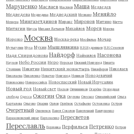
Маруценко
Маша
Маслаев
Медведев
Масляев
Меняйло
Медведева
Медведский
Медведица
Мезиано
Мингазетдинов
Миронов
Миракс
Митино
Мещера
Митта
Морев
Митягин
Михайлов
Миусы
Михаил Латыпов
Морева
Москва
Мочар
Морозко
Москва-река
Мосфильм
Мышлявкина
Мухин
Мутыгулин
Муха
Н.Н.Кудрявцев
Н.Н.Семенов
Найдорф
Насонова
Надя Спиридонова
Наймилов
Небо России
Неро
Наумов
Нерская
Нижний Новгород
Никита
Никитский монастырь
Никитин
Николаев
Столпник
Никифоров
Новодевичий
Николаева
Николенко
Новатор
Новгород
Новиков
Новоспасский
Новый Иерусалим
Новокосино
Новороссийск
Новый год
Новый свет
Носков
Овчинников
Огарёва
Огородная
Ожогин
Ока
слобода
Одесса
Окулова
Олесько
Олимпийский
Ольга
Карталова
Ольгово
Опарин
Орлов
Орлёнок
Остафьево
Остоженка
Остров
Очеретный
Ошевенск
Павел Соколов
Павелецкий
Павлушенко
Пересветов
Парамоновский овраг
Пархоменко
Переславль
Петренко
Перфильев
Перловка
Петров