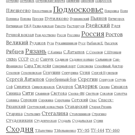
Пирогов
Петрово
Петровск
Петровские ворота
Пилюгин
Пименов
Подмосковье
Плещеево
Плохотников
Покровка
Поля
Пьянов
Путилково
Полянка
Попова
Пресня
Пушкинский
Пятигорск
Рдейский
Рдея
Пятницкая
РЖД
Развадовская
Ракета
Расторгуев
Россия
Ростов
Речной вокзал
Рождествено
Росси
Россина
Великий
Рудаков
Руза
Рукавишников
Русе
Рыбаков Е.
Рысачок
Рязань
Рябцев
С.Латыпов
С.Капица
С.Семенов
С.Штенцов
СССР
Савчук
СВЕМА
СУ-17
Садиков
Садовое кольцо
Сальников
Сан-
Сара Тисдейл
Франциско
Северный порт
Селезнева
Семейный Доктор
Сеня
Семушин
Семенов
Семеновская
Сенчурина
Сергей Кузнецов
Серегин
Сергей Латыпов
Серебряный бор
Серпухов
Сетунь
Сидорюк
Сивичев
Сидоров
Симаков
Сеф
Сивцев вражек
Сизова
Сити
Синица
Слетова
Славянов
Смена-8М
Снетков
Соколов
Солотча
Сорокин
Сотский
Спасск-
Солянка
Сорокина
Сорочаны
Спас
Рязанский
Ставарский
Сретенский монастырь
Старая Рязань
Стегалина
Старица
Статкевич
Столешников
Строгино
Студеникин
Студенческая
Суздаль
Суздальская
Сурин
Сходня
ТУ-95
ТУ-160
ТУ-144
Т.Валетина
Т.Мельяненко