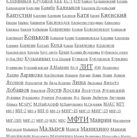
К.Перфильев
К.Рудаков
ККК
КС-1
КСП
Кавказ
Кадышевский
Казань
Калмыков
Калибр
Каламкаров
Каледин
Каменец-Подольский
Капустин
Катя
Киенский
Карелия
Карякин
Касимов
Киев4
Кисловодск
Кимры
Кирвас
Кириллов
Клещеево городище
Клименко
Ковригино
Коломенское
Клязьма
Князев
Кобылкин
Козлов
Колпаков
Коньков
Континент
Копылов
Корин
Корнилиевская
Коровин
Королева
Коха
Краснов
Корягин
Косых
Кравченко
Коршия
Коцан
Крым
Красногорск
Кремль
Круг света
Ксения Федоровна
Кубенское озеро
Кузьминых
Кульков
Курдюмов
Куркино
Кубок ГМО
Кул-Шариф
ЛИТ
Л.Маврин
Курникова
Курский вокзал
ЛА-8
ЛЭП
Лазаренко
Ларикова
Лапин
Лев Плоткин
Леванов
Левдин
Левин
Ленин
Леннон
Лина
Леонов
Лихотэ
Лермонтов
Ли
Лида Ясенева
Лисковая
Лобашов
Лосев
Лосева
Луганский
Лоскутов
Лопатков
Лужники
Лукашенко
Лукичев
Лукоянова
Лух
Лыхин
Любитель
Лягушкин
М'АРС
М.Найдорф
МАКС
МГУ
Лёнька
М.Павлушенко
М.Сидорюк
МИГ-15
МИГ-23
МИ-2
МИ-6
МИ-1
МИ-4
МИ-24
МИГ-21
МИГ-25
МФТИ
Маврин
МИГ-25ПУ
МИГ-27
МИГ-29
МЛС
МПС
Магарычев
Мальцев
Манихино
Маниш
Манеж
Магомаев
Малышев
Маринина
Мануйлович
Маргарита
Мария Яковлевна
Маросейка
Марта