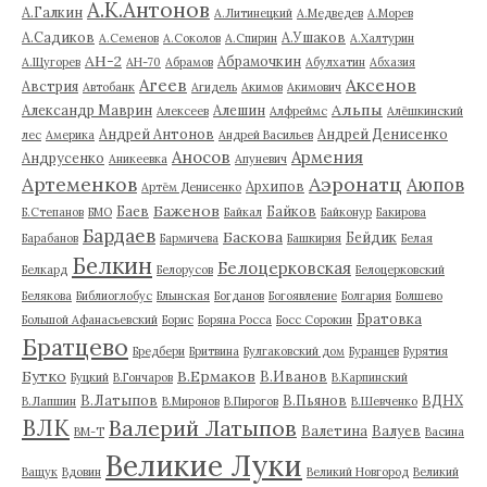
А.К.Антонов
А.Галкин
А.Литинецкий
А.Медведев
А.Морев
А.Садиков
А.Ушаков
А.Семенов
А.Соколов
А.Спирин
А.Халтурин
АН-2
Абрамочкин
А.Щугорев
АН-70
Абрамов
Абулхатин
Абхазия
Аксенов
Агеев
Австрия
Автобанк
Агидель
Акимов
Акимович
Альпы
Александр Маврин
Алешин
Алексеев
Алфреймс
Алёшкинский
Андрей Антонов
Андрей Денисенко
лес
Америка
Андрей Васильев
Аносов
Армения
Андрусенко
Аникеевка
Апуневич
Артеменков
Аэронатц
Аюпов
Архипов
Артём Денисенко
Баженов
Баев
Байков
Б.Степанов
БМО
Байкал
Байконур
Бакирова
Бардаев
Баскова
Бейдик
Барабанов
Бармичева
Башкирия
Белая
Белкин
Белоцерковская
Белкард
Белорусов
Белоцерковский
Белякова
Библиоглобус
Блынская
Богданов
Богоявление
Болгария
Болшево
Братовка
Большой Афанасьевский
Борис
Боряна Росса
Босс Сорокин
Братцево
Бредбери
Бритвина
Булгаковский дом
Буранцев
Бурятия
Бутко
В.Ермаков
В.Иванов
Буцкий
В.Гончаров
В.Карпинский
В.Латыпов
В.Пьянов
ВДНХ
В.Лапшин
В.Миронов
В.Пирогов
В.Шевченко
ВЛК
Валерий Латыпов
Валетина
Валуев
ВМ-Т
Васина
Великие Луки
Ващук
Вдовин
Великий Новгород
Великий