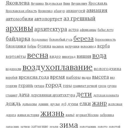
Яковлева
Ярославль
Якушина
Яндульская
Янин
Янушкевич
авиация
авиамузей
Ярославская область
Ярошенко
абажур
аз грешный
автомобили
автопортрет
архивы
архитектура
астра
африканцы
бабье лето
береза
байдарка
бездомные
белолобый гусь
беременность
верба
бузина
блондинки
бобры
василек
ватрушки
велосипед
весна
вода
вишня
вертолёты
видео
виноград
воздухоплавание
вологодчина
водоросли
время
высота
времена года
выборы
воробей
выдра
вяз
город
герань
горы
георгин
гитара
гравилат речной
гроза
груша
дети
дача
деревянная архитектура
гтацинт
детская комната
жанр
дождь
елки
думы
дольмены
донник
друзья
дуб
железная
жизнь
дорога
живая история
жильё
журнал Москва
заброшка
зима
затмение
запасник
затвор
земля
золотарник
золото
золотой