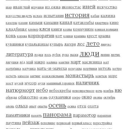
иней
из окна
искусство
иван-чай
иконостас
шар
игрушки
история
калина
испытания
искусство видеть
ислам
кабан
канал
камыш
камыши
катакомбы
кино
камеры
камни
квартира
клен
кладбище
книги
коммунизм
клевер
козлы
конная полиция
корпоратив
конь
кот
крест
крыша
корова
кошки
крапива
лето
лес
кувшинки
купальщицы
купырь
лагеря
линукс
люди
литература
лодки
лось
лубок
луна
лыжи
люпин
лютик
март
май
макро
масленица
лягушки
лёд
малина
мантия
мат
мать-и-мачеха
метель
матрёшка
матушка
мемуары
мертвяки
метро
монастырь
море
мечеть
мимоза
митинг
можжевельник
монтаж
наличник
мусор
мост
музей
мухи
мышиный горошек
натюрморт
небо
ню
небоскребы
невозвратимое
ночь
ноябрь
окно
общество
одуванчики
обряды
огонь
озеро
окопы
октябрь
осень
ольха
отец
охота
олень
опыт
опыты
осина
панорама
памятники
парамотор
память
параплан
пейзаж
паутина
пепелище
первомай
первый класс
перестройка
пикульник