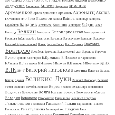
Андрей Антонов
Андрей Денисенко
лес
Америка
Андрей Васильев
Аносов
Армения
Андрусенко
Аникеевка
Апуневич
Артеменков
Аэронатц
Аюпов
Архипов
Артём Денисенко
Баженов
Баев
Байков
Б.Степанов
БМО
Байкал
Байконур
Бакирова
Бардаев
Баскова
Бейдик
Барабанов
Бармичева
Башкирия
Белая
Белкин
Белоцерковская
Белкард
Белорусов
Белоцерковский
Белякова
Библиоглобус
Блынская
Богданов
Богоявление
Болгария
Болшево
Братовка
Большой Афанасьевский
Борис
Боряна Росса
Босс Сорокин
Братцево
Бредбери
Бритвина
Булгаковский дом
Буранцев
Бурятия
Бутко
В.Ермаков
В.Иванов
Буцкий
В.Гончаров
В.Карпинский
В.Латыпов
В.Пьянов
ВДНХ
В.Лапшин
В.Миронов
В.Пирогов
В.Шевченко
ВЛК
Валерий Латыпов
Валетина
Валуев
ВМ-Т
Васина
Великие Луки
Ващук
Вдовин
Великий Новгород
Великий
Верея
Устюг
Великий октябрь
Велихов
Веслево
Владимир Галактионов
Волга
Водянова
Волков
Вознесение
Волгуша
Вологодская область
Володин
Вороново
Г.Короткова
Гаврилково
Газетный переулок
Галактионов
Галинский
Галкин
Галинская
Гардашник
Гасилов
Гизатуллина
Гладков
Геленджик
Гиппенрейтер
Гнап
Гоголевский
Горицкий
Горобец
Гоголь
Горбачев
Горький
Горяинов