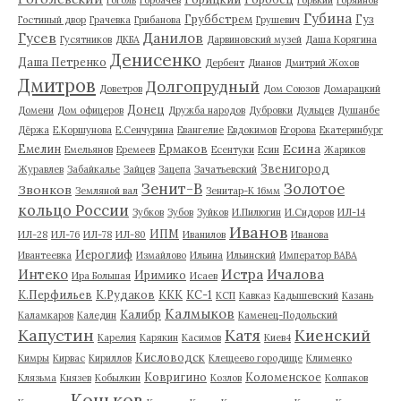
Губина
Груббстрем
Гуз
Гостиный двор
Грачевка
Грибанова
Грушевич
Гусев
Данилов
Гусятников
ДКБА
Дарвиновский музей
Даша Корягина
Денисенко
Даша Петренко
Дербент
Дианов
Дмитрий Жохов
Дмитров
Долгопрудный
Доветров
Дом Союзов
Домарацкий
Донец
Домени
Дом офицеров
Дружба народов
Дубровки
Дульцев
Душанбе
Дёржа
Е.Коршунова
Е.Сенчурина
Евангелие
Евдокимов
Егорова
Екатеринбург
Есина
Емелин
Ермаков
Емельянов
Еремеев
Есентуки
Есин
Жариков
Звенигород
Журавлев
Забайкалье
Зайцев
Зацепа
Зачатьевский
Зенит-В
Золотое
Звонков
Земляной вал
Зенитар-К 16мм
кольцо России
Зубков
Зубов
Зуйков
И.Пилюгин
И.Сидоров
ИЛ-14
Иванов
ИПМ
ИЛ-28
ИЛ-76
ИЛ-78
ИЛ-80
Иванилов
Иванова
Иероглиф
Ивантеевка
Измайлово
Ильина
Ильинский
Император ВАВА
Истра
Интеко
Ичалова
Иримико
Ира Большая
Исаев
К.Перфильев
К.Рудаков
ККК
КС-1
КСП
Кавказ
Кадышевский
Казань
Калмыков
Калибр
Каламкаров
Каледин
Каменец-Подольский
Капустин
Катя
Киенский
Карелия
Карякин
Касимов
Киев4
Кисловодск
Кимры
Кирвас
Кириллов
Клещеево городище
Клименко
Ковригино
Коломенское
Клязьма
Князев
Кобылкин
Козлов
Колпаков
Коньков