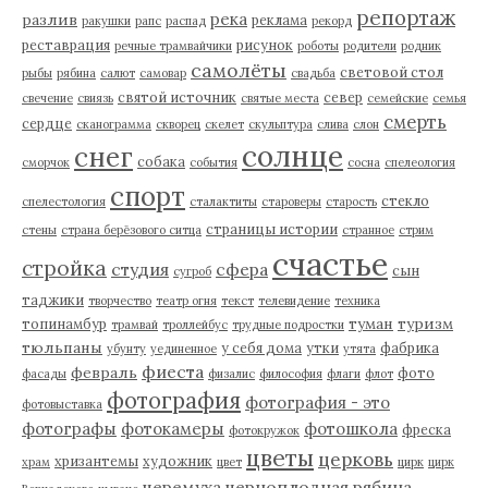
репортаж
река
разлив
реклама
ракушки
рапс
распад
рекорд
реставрация
рисунок
речные трамвайчики
роботы
родители
родник
самолёты
световой стол
рыбы
рябина
салют
самовар
свадьба
святой источник
север
свечение
свиязь
святые места
семейские
семья
смерть
сердце
сканограмма
скворец
скелет
скульптура
слива
слон
солнце
снег
собака
сморчок
события
сосна
спелеология
спорт
стекло
спелестология
сталактиты
староверы
старость
страницы истории
стены
страна берёзового ситца
странное
стрим
счастье
стройка
студия
сфера
сын
сугроб
таджики
творчество
театр огня
текст
телевидение
техника
туман
туризм
топинамбур
трамвай
троллейбус
трудные подростки
тюльпаны
у себя дома
утки
фабрика
убунту
уединенное
утята
фиеста
февраль
фото
фасады
физалис
философия
флаги
флот
фотография
фотография - это
фотовыставка
фотографы
фотокамеры
фотошкола
фреска
фотокружок
цветы
церковь
хризантемы
художник
храм
цвет
цирк
цирк
черемуха
черноплодная рябина