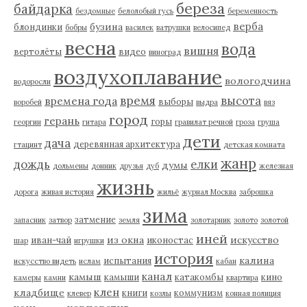
береза
байдарка
бездомные
белолобый гусь
беременность
верба
бузина
блондинки
бобры
василек
ватрушки
велосипед
весна
вода
вишня
вертолёты
видео
виноград
воздухоплавание
вологодчина
водоросли
время
высота
времена года
выборы
воробей
выдра
вяз
город
герань
горы
георгин
гитара
гравилат речной
гроза
груша
дети
дача
деревянная архитектура
гтацинт
детская комната
жанр
дождь
елки
думы
дольмены
донник
друзья
дуб
железная
жизнь
дорога
живая история
жильё
журнал Москва
заброшка
зима
затмение
запасник
затвор
земля
золотарник
золото
золотой
иней
из окна
искусство
иван-чай
иконостас
шар
игрушки
история
калина
испытания
искусство видеть
ислам
кабан
канал
камыш
камыши
катакомбы
кино
камеры
камни
квартира
клен
кладбище
книги
коммунизм
клевер
козлы
конная полиция