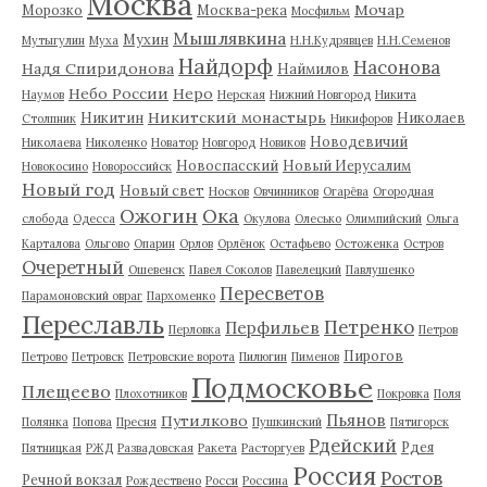
Москва
Мочар
Морозко
Москва-река
Мосфильм
Мышлявкина
Мухин
Мутыгулин
Муха
Н.Н.Кудрявцев
Н.Н.Семенов
Найдорф
Насонова
Надя Спиридонова
Наймилов
Небо России
Неро
Наумов
Нерская
Нижний Новгород
Никита
Никитский монастырь
Никитин
Николаев
Столпник
Никифоров
Новодевичий
Николаева
Николенко
Новатор
Новгород
Новиков
Новоспасский
Новый Иерусалим
Новокосино
Новороссийск
Новый год
Новый свет
Носков
Овчинников
Огарёва
Огородная
Ожогин
Ока
слобода
Одесса
Окулова
Олесько
Олимпийский
Ольга
Карталова
Ольгово
Опарин
Орлов
Орлёнок
Остафьево
Остоженка
Остров
Очеретный
Ошевенск
Павел Соколов
Павелецкий
Павлушенко
Пересветов
Парамоновский овраг
Пархоменко
Переславль
Петренко
Перфильев
Перловка
Петров
Пирогов
Петрово
Петровск
Петровские ворота
Пилюгин
Пименов
Подмосковье
Плещеево
Плохотников
Покровка
Поля
Пьянов
Путилково
Полянка
Попова
Пресня
Пушкинский
Пятигорск
Рдейский
Рдея
Пятницкая
РЖД
Развадовская
Ракета
Расторгуев
Россия
Ростов
Речной вокзал
Рождествено
Росси
Россина