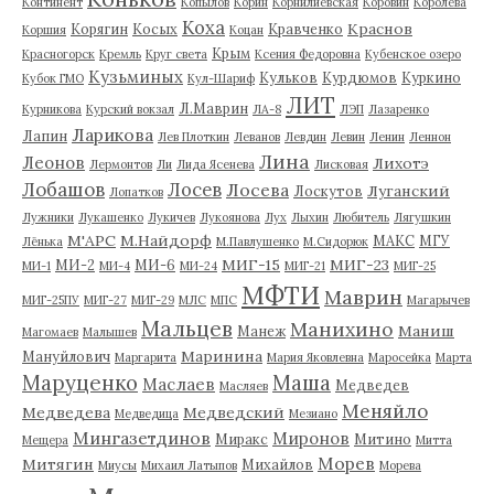
Континент
Копылов
Корин
Корнилиевская
Коровин
Королева
Коха
Краснов
Корягин
Косых
Кравченко
Коршия
Коцан
Крым
Красногорск
Кремль
Круг света
Ксения Федоровна
Кубенское озеро
Кузьминых
Кульков
Курдюмов
Куркино
Кубок ГМО
Кул-Шариф
ЛИТ
Л.Маврин
Курникова
Курский вокзал
ЛА-8
ЛЭП
Лазаренко
Ларикова
Лапин
Лев Плоткин
Леванов
Левдин
Левин
Ленин
Леннон
Лина
Леонов
Лихотэ
Лермонтов
Ли
Лида Ясенева
Лисковая
Лобашов
Лосев
Лосева
Луганский
Лоскутов
Лопатков
Лужники
Лукашенко
Лукичев
Лукоянова
Лух
Лыхин
Любитель
Лягушкин
М'АРС
М.Найдорф
МАКС
МГУ
Лёнька
М.Павлушенко
М.Сидорюк
МИГ-15
МИГ-23
МИ-2
МИ-6
МИ-1
МИ-4
МИ-24
МИГ-21
МИГ-25
МФТИ
Маврин
МИГ-25ПУ
МИГ-27
МИГ-29
МЛС
МПС
Магарычев
Мальцев
Манихино
Маниш
Манеж
Магомаев
Малышев
Маринина
Мануйлович
Маргарита
Мария Яковлевна
Маросейка
Марта
Маруценко
Маша
Маслаев
Медведев
Масляев
Меняйло
Медведева
Медведский
Медведица
Мезиано
Мингазетдинов
Миронов
Миракс
Митино
Мещера
Митта
Морев
Митягин
Михайлов
Миусы
Михаил Латыпов
Морева