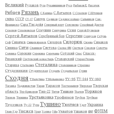
Великий
Рудаков
Руза
Рукавишников
Русе
Рыбаков Е.
Рысачок
Рязань
Рябцев
С.Латыпов
С.Капица
С.Семенов
С.Штенцов
СССР
Савчук
СВЕМА
СУ-17
Садиков
Садовое кольцо
Сальников
Сан-
Сара Тисдейл
Франциско
Северный порт
Селезнева
Семейный Доктор
Сеня
Семушин
Семенов
Семеновская
Сенчурина
Сергей Кузнецов
Серегин
Сергей Латыпов
Серебряный бор
Серпухов
Сетунь
Сидорюк
Сивичев
Сидоров
Симаков
Сеф
Сивцев вражек
Сизова
Сити
Синица
Слетова
Славянов
Смена-8М
Снетков
Соколов
Солотча
Сорокин
Сотский
Спасск-
Солянка
Сорокина
Сорочаны
Спас
Рязанский
Ставарский
Сретенский монастырь
Старая Рязань
Стегалина
Старица
Статкевич
Столешников
Строгино
Студеникин
Студенческая
Суздаль
Суздальская
Сурин
Сходня
ТУ-95
ТУ-160
ТУ-144
Т.Валетина
Т.Мельяненко
Тарасов
Тверская
Таганка
Таджикистан
Таран
Тахтамышев
Тверская
Торжков
область
Тип-22
Тишкин
Тер-Крикоров
Титов
Ткачев
Третьяковка
Трофимов
Торжок
Торшина
Трубеж
Трубная
Тушино
Тюхтяев
Украина
Трусенков
Ту-22
Тула
Удот
ФУПМ
Унежев
Учватов
Ушаков
Улан-Удэ
Урал
Усенко
Уфа
ФВР