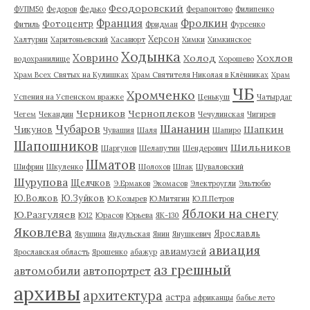
Феодоровский
ФУПМ50
Федоров
Федько
Ферапонтово
Филипенко
Франция
Фролкин
Фотоцентр
Фитиль
Фридман
Фурсенко
Херсон
Халтурин
Харитоньевский
Хасавюрт
Химки
Химкинское
Ходынка
Ховрино
Холод
Хохлов
водохранилище
Хорошево
Храм Всех Святых на Кулишках
Храм Святителя Николая в Клённиках
Храм
ЧБ
Хромченко
Успения на Успенском вражке
Ценькуш
Чатырдаг
Черников
Черноплеков
Чегем
Чекандин
Чечулинская
Чигирев
Чубаров
Шананин
Шапкин
Чикунов
Чувашия
Шаля
Шапиро
Шапошников
Шильников
Шаргунов
Шелапутин
Шендерович
Шматов
Шифрин
Шкуленко
Шолохов
Шпак
Шуваловский
Шурупова
Щелчков
Э.Ермаков
Экомасов
Электроугли
Эльтюбю
Ю.Волков
Ю.Зуйков
Ю.Козырев
Ю.Митягин
Ю.П.Петров
Яблоки на снегу
Ю.Разгуляев
Ю12
Юрасов
Юрьева
ЯК-130
Яковлева
Ярославль
Якушина
Яндульская
Янин
Янушкевич
авиация
авиамузей
Ярославская область
Ярошенко
абажур
аз грешный
автомобили
автопортрет
архивы
архитектура
астра
африканцы
бабье лето