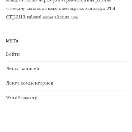
Вернадского
цыгане
эта
школа
шлюз
экраноплан
эльфы
чистотел
чучела
шмель
страна
яблоня
юбилей
яблоки
ёлка
МЕТА
Войти
Лента записей
Лента комментариев
WordPress.org