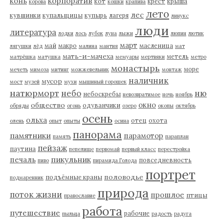
корпоратив
конь
кот
крест
крыша
корова
кошки
крапива
лето
лес
кувшинки
купальщицы
купырь
лагеря
линукс
люди
литература
лодки
лось
лубок
луна
лыжи
люпин
лютик
март
май
макро
масленица
лягушки
лёд
малина
мантия
мат
мать-и-мачеха
метель
матрёшка
матушка
мемуары
мертвяки
метро
монастырь
море
мечеть
мимоза
митинг
можжевельник
монтаж
наличник
мусор
мост
музей
мухи
мышиный горошек
натюрморт
небо
ню
небоскребы
невозвратимое
ночь
ноябрь
окно
общество
одуванчики
обряды
огонь
озеро
окопы
октябрь
осень
ольха
отец
охота
олень
опыт
опыты
осина
панорама
памятники
парамотор
память
параплан
пейзаж
паутина
пепелище
первомай
первый класс
перестройка
пикульник
печаль
повседневность
пиво
пирамида Голода
портрет
половодье
подъёмные краны
подмаренник
природа
поток жизни
прошлое
птицы
православие
работа
путешествие
рабочие
пыльца
радость
радуга