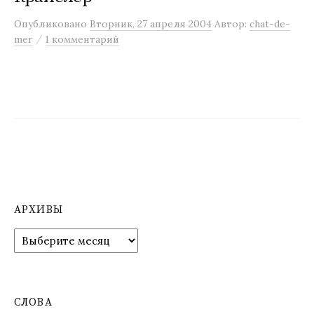
м
Опубликовано
Вторник, 27 апреля 2004
Автор:
chat-de-
у
/
mer
1 комментарий
АРХИВЫ
А
р
х
и
в
СЛОВА
ы