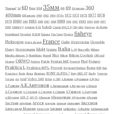
35мм
6D
360
69
10d
66
8мм
"Призыв"
5d
114 школа
400mm
1977
1978
1975
1972
1973
838 школа
1960
1962
1964
1970е
1980
1983
1989
1993
1979
1981
1985
1987
1988
1991
1992
1994
1996
1997
Annecy
bokeh
1998
Avignon
B-52
Canon 100/2.8
Chrysler
Daewoo
de Bruijn
fisheye
Deutshland
Dresden
EOS M
Espana
Fan Yang
Firenze
France
Flektogon
Gegevicius
Gailis
Grenoble
fleurs du mal
Italia
Idol4
Horsemann
Hassy
Igaune
L-39
Marceille
Milano
Nikon Coolpix
Nice
Minolta dimage 7i
Montblanc
Napoli
Nikon
Offroad
ORWO
Paris
Pentax ME
Phol
Pompei
Orange
Padova
Peugeot
Praktica L
Praktica MTL
Provost
Roma
Raymond Rutting
RSS
San
SONY ALPHA 7
Francisco
Savin
Siena
Sirmione
Sony NEX-5T
Suchy
Venezia
Volvo 340
void
Verona
via
Zeiss
А-380
А.Белкин
А.Буранцев
А.Бутко
А.К.Антонов
А.Галкин
А.Литинецкий
А.Медведев
А.Морев
А.Садиков
А.Ушаков
А.Семенов
А.Соколов
А.Спирин
А.Халтурин
АН-2
Абрамочкин
А.Щугорев
АН-70
Абрамов
Абулхатин
Абхазия
Аксенов
Агеев
Австрия
Автобанк
Агидель
Акимов
Акимович
Альпы
Александр Маврин
Алешин
Алексеев
Алфреймс
Алёшкинский