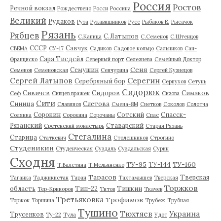
Россия
Ростов
Речной вокзал
Рождествено
Росси
Россина
Великий
Рудаков
Руза
Рукавишников
Русе
Рыбаков Е.
Рысачок
Рязань
Рябцев
С.Латыпов
С.Капица
С.Семенов
С.Штенцов
СССР
Савчук
СВЕМА
СУ-17
Садиков
Садовое кольцо
Сальников
Сан-
Сара Тисдейл
Франциско
Северный порт
Селезнева
Семейный Доктор
Сеня
Семушин
Семенов
Семеновская
Сенчурина
Сергей Кузнецов
Серегин
Сергей Латыпов
Серебряный бор
Серпухов
Сетунь
Сидорюк
Сивичев
Сидоров
Симаков
Сеф
Сивцев вражек
Сизова
Сити
Синица
Слетова
Славянов
Смена-8М
Снетков
Соколов
Солотча
Сорокин
Сотский
Спасск-
Солянка
Сорокина
Сорочаны
Спас
Рязанский
Ставарский
Сретенский монастырь
Старая Рязань
Стегалина
Старица
Статкевич
Столешников
Строгино
Студеникин
Студенческая
Суздаль
Суздальская
Сурин
Сходня
ТУ-95
ТУ-160
ТУ-144
Т.Валетина
Т.Мельяненко
Тарасов
Тверская
Таганка
Таджикистан
Таран
Тахтамышев
Тверская
Торжков
область
Тип-22
Тишкин
Тер-Крикоров
Титов
Ткачев
Третьяковка
Трофимов
Торжок
Торшина
Трубеж
Трубная
Тушино
Тюхтяев
Украина
Трусенков
Ту-22
Тула
Удот