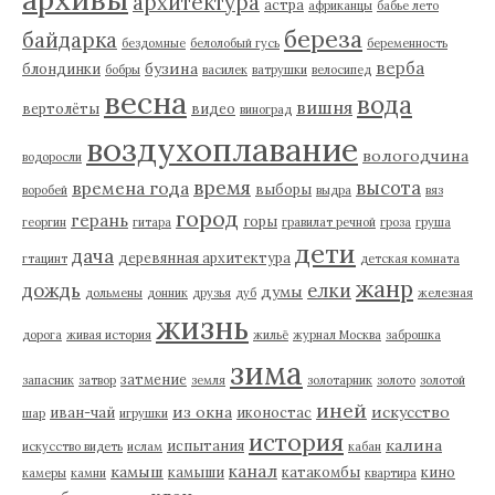
архитектура
астра
африканцы
бабье лето
береза
байдарка
бездомные
белолобый гусь
беременность
верба
бузина
блондинки
бобры
василек
ватрушки
велосипед
весна
вода
вишня
вертолёты
видео
виноград
воздухоплавание
вологодчина
водоросли
время
высота
времена года
выборы
воробей
выдра
вяз
город
герань
горы
георгин
гитара
гравилат речной
гроза
груша
дети
дача
деревянная архитектура
гтацинт
детская комната
жанр
дождь
елки
думы
дольмены
донник
друзья
дуб
железная
жизнь
дорога
живая история
жильё
журнал Москва
заброшка
зима
затмение
запасник
затвор
земля
золотарник
золото
золотой
иней
из окна
искусство
иван-чай
иконостас
шар
игрушки
история
калина
испытания
искусство видеть
ислам
кабан
канал
камыш
камыши
катакомбы
кино
камеры
камни
квартира