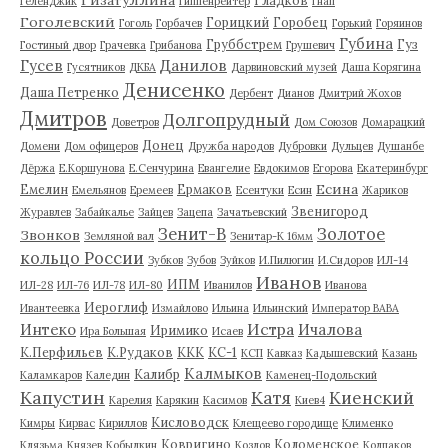
Геленджик
Гиппенрейтер
Гнап
Гоголевский
Горицкий
Горобец
Гоголь
Горбачев
Горький
Горяинов
Губина
Груббстрем
Гуз
Гостиный двор
Грачевка
Грибанова
Грушевич
Гусев
Данилов
Гусятников
ДКБА
Дарвиновский музей
Даша Корягина
Денисенко
Даша Петренко
Дербент
Дианов
Дмитрий Жохов
Дмитров
Долгопрудный
Доветров
Дом Союзов
Домарацкий
Донец
Домени
Дом офицеров
Дружба народов
Дубровки
Дульцев
Душанбе
Дёржа
Е.Коршунова
Е.Сенчурина
Евангелие
Евдокимов
Егорова
Екатеринбург
Есина
Емелин
Ермаков
Емельянов
Еремеев
Есентуки
Есин
Жариков
Звенигород
Журавлев
Забайкалье
Зайцев
Зацепа
Зачатьевский
Зенит-В
Золотое
Звонков
Земляной вал
Зенитар-К 16мм
кольцо России
Зубков
Зубов
Зуйков
И.Пилюгин
И.Сидоров
ИЛ-14
Иванов
ИПМ
ИЛ-28
ИЛ-76
ИЛ-78
ИЛ-80
Иванилов
Иванова
Иероглиф
Ивантеевка
Измайлово
Ильина
Ильинский
Император ВАВА
Истра
Интеко
Ичалова
Иримико
Ира Большая
Исаев
К.Перфильев
К.Рудаков
ККК
КС-1
КСП
Кавказ
Кадышевский
Казань
Калмыков
Калибр
Каламкаров
Каледин
Каменец-Подольский
Капустин
Катя
Киенский
Карелия
Карякин
Касимов
Киев4
Кисловодск
Кимры
Кирвас
Кириллов
Клещеево городище
Клименко
Ковригино
Коломенское
Клязьма
Князев
Кобылкин
Козлов
Колпаков