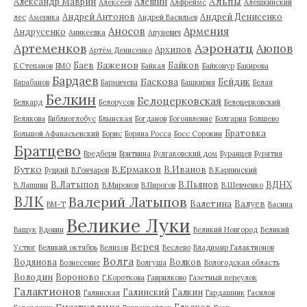
Альпы
Александр Маврин
Алешин
Алексеев
Алфреймс
Алёшкинский
Андрей Антонов
Андрей Денисенко
лес
Америка
Андрей Васильев
Аносов
Армения
Андрусенко
Аникеевка
Апуневич
Артеменков
Аэронатц
Аюпов
Архипов
Артём Денисенко
Баженов
Баев
Байков
Б.Степанов
БМО
Байкал
Байконур
Бакирова
Бардаев
Баскова
Бейдик
Барабанов
Бармичева
Башкирия
Белая
Белкин
Белоцерковская
Белкард
Белорусов
Белоцерковский
Белякова
Библиоглобус
Блынская
Богданов
Богоявление
Болгария
Болшево
Братовка
Большой Афанасьевский
Борис
Боряна Росса
Босс Сорокин
Братцево
Бредбери
Бритвина
Булгаковский дом
Буранцев
Бурятия
Бутко
В.Ермаков
В.Иванов
Буцкий
В.Гончаров
В.Карпинский
В.Латыпов
В.Пьянов
ВДНХ
В.Лапшин
В.Миронов
В.Пирогов
В.Шевченко
ВЛК
Валерий Латыпов
Валетина
Валуев
ВМ-Т
Васина
Великие Луки
Ващук
Вдовин
Великий Новгород
Великий
Верея
Устюг
Великий октябрь
Велихов
Веслево
Владимир Галактионов
Волга
Водянова
Волков
Вознесение
Волгуша
Вологодская область
Володин
Вороново
Г.Короткова
Гаврилково
Газетный переулок
Галактионов
Галинский
Галкин
Галинская
Гардашник
Гасилов
Гизатуллина
Гладков