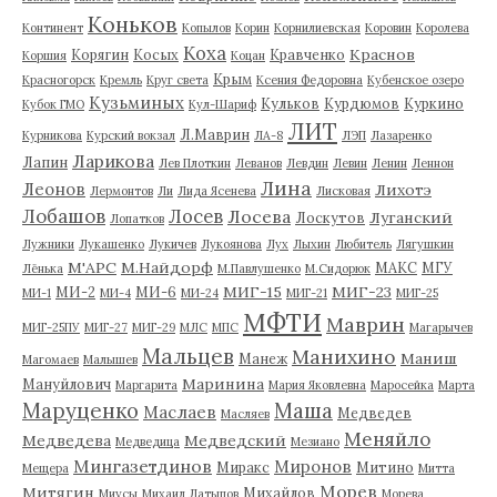
Коньков
Континент
Копылов
Корин
Корнилиевская
Коровин
Королева
Коха
Краснов
Корягин
Косых
Кравченко
Коршия
Коцан
Крым
Красногорск
Кремль
Круг света
Ксения Федоровна
Кубенское озеро
Кузьминых
Кульков
Курдюмов
Куркино
Кубок ГМО
Кул-Шариф
ЛИТ
Л.Маврин
Курникова
Курский вокзал
ЛА-8
ЛЭП
Лазаренко
Ларикова
Лапин
Лев Плоткин
Леванов
Левдин
Левин
Ленин
Леннон
Лина
Леонов
Лихотэ
Лермонтов
Ли
Лида Ясенева
Лисковая
Лобашов
Лосев
Лосева
Луганский
Лоскутов
Лопатков
Лужники
Лукашенко
Лукичев
Лукоянова
Лух
Лыхин
Любитель
Лягушкин
М'АРС
М.Найдорф
МАКС
МГУ
Лёнька
М.Павлушенко
М.Сидорюк
МИГ-15
МИГ-23
МИ-2
МИ-6
МИ-1
МИ-4
МИ-24
МИГ-21
МИГ-25
МФТИ
Маврин
МИГ-25ПУ
МИГ-27
МИГ-29
МЛС
МПС
Магарычев
Мальцев
Манихино
Маниш
Манеж
Магомаев
Малышев
Маринина
Мануйлович
Маргарита
Мария Яковлевна
Маросейка
Марта
Маруценко
Маша
Маслаев
Медведев
Масляев
Меняйло
Медведева
Медведский
Медведица
Мезиано
Мингазетдинов
Миронов
Миракс
Митино
Мещера
Митта
Морев
Митягин
Михайлов
Миусы
Михаил Латыпов
Морева