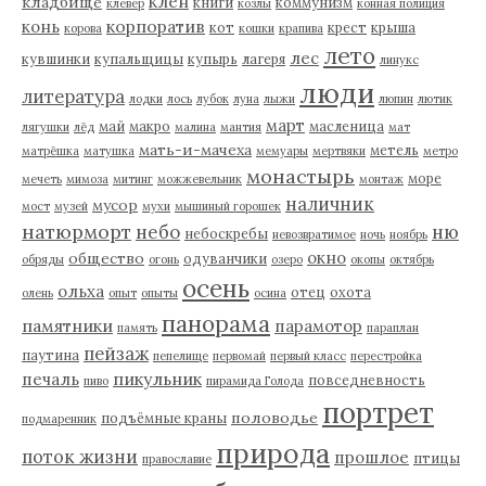
клен
кладбище
книги
коммунизм
клевер
козлы
конная полиция
корпоратив
конь
кот
крест
крыша
корова
кошки
крапива
лето
лес
кувшинки
купальщицы
купырь
лагеря
линукс
люди
литература
лодки
лось
лубок
луна
лыжи
люпин
лютик
март
май
макро
масленица
лягушки
лёд
малина
мантия
мат
мать-и-мачеха
метель
матрёшка
матушка
мемуары
мертвяки
метро
монастырь
море
мечеть
мимоза
митинг
можжевельник
монтаж
наличник
мусор
мост
музей
мухи
мышиный горошек
натюрморт
небо
ню
небоскребы
невозвратимое
ночь
ноябрь
окно
общество
одуванчики
обряды
огонь
озеро
окопы
октябрь
осень
ольха
отец
охота
олень
опыт
опыты
осина
панорама
памятники
парамотор
память
параплан
пейзаж
паутина
пепелище
первомай
первый класс
перестройка
пикульник
печаль
повседневность
пиво
пирамида Голода
портрет
половодье
подъёмные краны
подмаренник
природа
поток жизни
прошлое
птицы
православие