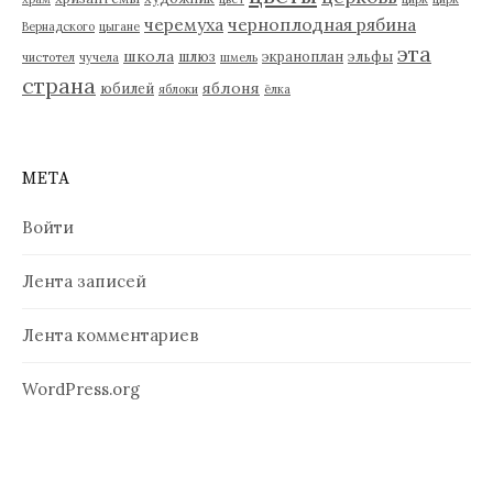
черемуха
черноплодная рябина
Вернадского
цыгане
эта
школа
шлюз
экраноплан
эльфы
чистотел
чучела
шмель
страна
яблоня
юбилей
яблоки
ёлка
МЕТА
Войти
Лента записей
Лента комментариев
WordPress.org