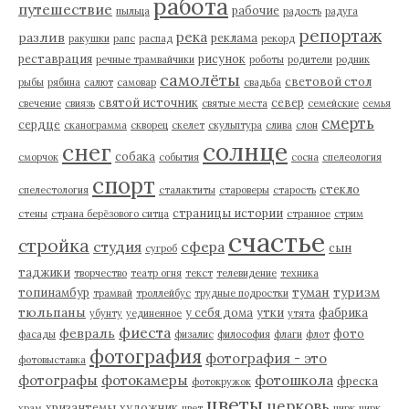
работа
путешествие
рабочие
пыльца
радость
радуга
репортаж
река
разлив
реклама
ракушки
рапс
распад
рекорд
реставрация
рисунок
речные трамвайчики
роботы
родители
родник
самолёты
световой стол
рыбы
рябина
салют
самовар
свадьба
святой источник
север
свечение
свиязь
святые места
семейские
семья
смерть
сердце
сканограмма
скворец
скелет
скульптура
слива
слон
солнце
снег
собака
сморчок
события
сосна
спелеология
спорт
стекло
спелестология
сталактиты
староверы
старость
страницы истории
стены
страна берёзового ситца
странное
стрим
счастье
стройка
студия
сфера
сын
сугроб
таджики
творчество
театр огня
текст
телевидение
техника
туман
туризм
топинамбур
трамвай
троллейбус
трудные подростки
тюльпаны
у себя дома
утки
фабрика
убунту
уединенное
утята
фиеста
февраль
фото
фасады
физалис
философия
флаги
флот
фотография
фотография - это
фотовыставка
фотографы
фотокамеры
фотошкола
фреска
фотокружок
цветы
церковь
хризантемы
художник
храм
цвет
цирк
цирк