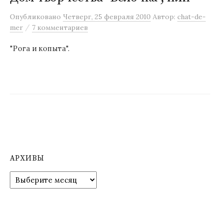
м
Опубликовано
Четверг, 25 февраля 2010
Автор:
chat-de-
у
/
mer
7 комментариев
"Рога и копыта".
АРХИВЫ
А
р
х
и
в