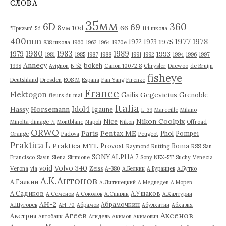
СЛОВА
ы
35мм
6D
360
69
10d
66
8мм
"Призыв"
5d
114 школа
400mm
1977
1978
1975
1972
1973
838 школа
1960
1962
1964
1970е
1980
1983
1989
1993
1979
1981
1985
1987
1988
1991
1992
1994
1996
1997
Annecy
bokeh
1998
Avignon
B-52
Canon 100/2.8
Chrysler
Daewoo
de Bruijn
fisheye
Deutshland
Dresden
EOS M
Espana
Fan Yang
Firenze
France
Flektogon
Gegevicius
Gailis
Grenoble
fleurs du mal
Italia
Idol4
Horsemann
Hassy
Igaune
L-39
Marceille
Milano
Nikon Coolpix
Nice
Minolta dimage 7i
Montblanc
Napoli
Nikon
Offroad
ORWO
Paris
Pentax ME
Phol
Pompei
Orange
Padova
Peugeot
Praktica L
Praktica MTL
Provost
Roma
Raymond Rutting
RSS
San
SONY ALPHA 7
Francisco
Savin
Siena
Sirmione
Sony NEX-5T
Suchy
Venezia
Volvo 340
void
Verona
via
Zeiss
А-380
А.Белкин
А.Буранцев
А.Бутко
А.К.Антонов
А.Галкин
А.Литинецкий
А.Медведев
А.Морев
А.Садиков
А.Ушаков
А.Семенов
А.Соколов
А.Спирин
А.Халтурин
АН-2
Абрамочкин
А.Щугорев
АН-70
Абрамов
Абулхатин
Абхазия
Аксенов
Агеев
Австрия
Автобанк
Агидель
Акимов
Акимович