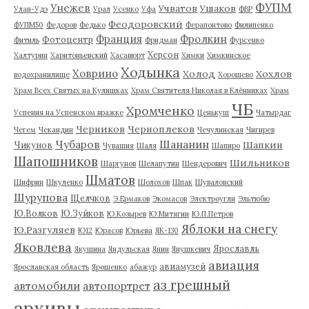
ФУПМ
Унежев
Учватов
Ушаков
Улан-Удэ
Урал
Усенко
Уфа
ФВР
Феодоровский
ФУПМ50
Федоров
Федько
Ферапонтово
Филипенко
Франция
Фролкин
Фотоцентр
Фитиль
Фридман
Фурсенко
Херсон
Халтурин
Харитоньевский
Хасавюрт
Химки
Химкинское
Ходынка
Ховрино
Холод
Хохлов
водохранилище
Хорошево
Храм Всех Святых на Кулишках
Храм Святителя Николая в Клённиках
Храм
ЧБ
Хромченко
Успения на Успенском вражке
Ценькуш
Чатырдаг
Черников
Черноплеков
Чегем
Чекандин
Чечулинская
Чигирев
Чубаров
Шананин
Шапкин
Чикунов
Чувашия
Шаля
Шапиро
Шапошников
Шильников
Шаргунов
Шелапутин
Шендерович
Шматов
Шифрин
Шкуленко
Шолохов
Шпак
Шуваловский
Шурупова
Щелчков
Э.Ермаков
Экомасов
Электроугли
Эльтюбю
Ю.Волков
Ю.Зуйков
Ю.Козырев
Ю.Митягин
Ю.П.Петров
Яблоки на снегу
Ю.Разгуляев
Ю12
Юрасов
Юрьева
ЯК-130
Яковлева
Ярославль
Якушина
Яндульская
Янин
Янушкевич
авиация
авиамузей
Ярославская область
Ярошенко
абажур
аз грешный
автомобили
автопортрет
архивы