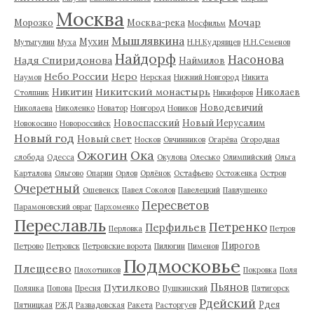
Москва
Мочар
Морозко
Москва-река
Мосфильм
Мышлявкина
Мухин
Мутыгулин
Муха
Н.Н.Кудрявцев
Н.Н.Семенов
Найдорф
Насонова
Надя Спиридонова
Наймилов
Небо России
Неро
Наумов
Нерская
Нижний Новгород
Никита
Никитский монастырь
Никитин
Николаев
Столпник
Никифоров
Новодевичий
Николаева
Николенко
Новатор
Новгород
Новиков
Новоспасский
Новый Иерусалим
Новокосино
Новороссийск
Новый год
Новый свет
Носков
Овчинников
Огарёва
Огородная
Ожогин
Ока
слобода
Одесса
Окулова
Олесько
Олимпийский
Ольга
Карталова
Ольгово
Опарин
Орлов
Орлёнок
Остафьево
Остоженка
Остров
Очеретный
Ошевенск
Павел Соколов
Павелецкий
Павлушенко
Пересветов
Парамоновский овраг
Пархоменко
Переславль
Петренко
Перфильев
Перловка
Петров
Пирогов
Петрово
Петровск
Петровские ворота
Пилюгин
Пименов
Подмосковье
Плещеево
Плохотников
Покровка
Поля
Пьянов
Путилково
Полянка
Попова
Пресня
Пушкинский
Пятигорск
Рдейский
Рдея
Пятницкая
РЖД
Развадовская
Ракета
Расторгуев