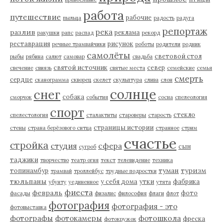
работа
путешествие
рабочие
пыльца
радость
радуга
репортаж
река
разлив
реклама
ракушки
рапс
распад
рекорд
реставрация
рисунок
речные трамвайчики
роботы
родители
родник
самолёты
световой стол
рыбы
рябина
салют
самовар
свадьба
святой источник
север
свечение
свиязь
святые места
семейские
семья
смерть
сердце
сканограмма
скворец
скелет
скульптура
слива
слон
солнце
снег
собака
сморчок
события
сосна
спелеология
спорт
стекло
спелестология
сталактиты
староверы
старость
страницы истории
стены
страна берёзового ситца
странное
стрим
счастье
стройка
студия
сфера
сын
сугроб
таджики
творчество
театр огня
текст
телевидение
техника
туман
туризм
топинамбур
трамвай
троллейбус
трудные подростки
тюльпаны
у себя дома
утки
фабрика
убунту
уединенное
утята
фиеста
февраль
фото
фасады
физалис
философия
флаги
флот
фотография
фотография - это
фотовыставка
фотографы
фотокамеры
фотошкола
фреска
фотокружок