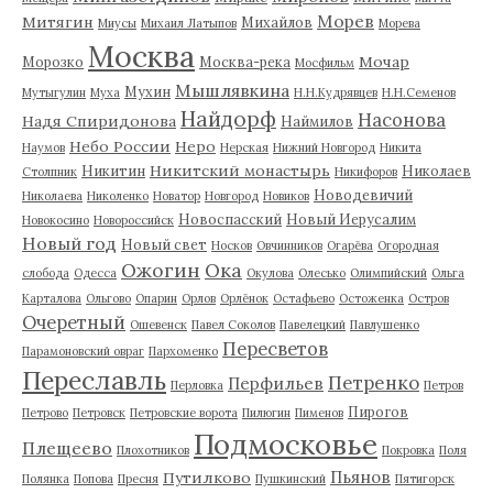
Морев
Митягин
Михайлов
Миусы
Михаил Латыпов
Морева
Москва
Мочар
Морозко
Москва-река
Мосфильм
Мышлявкина
Мухин
Мутыгулин
Муха
Н.Н.Кудрявцев
Н.Н.Семенов
Найдорф
Насонова
Надя Спиридонова
Наймилов
Небо России
Неро
Наумов
Нерская
Нижний Новгород
Никита
Никитский монастырь
Никитин
Николаев
Столпник
Никифоров
Новодевичий
Николаева
Николенко
Новатор
Новгород
Новиков
Новоспасский
Новый Иерусалим
Новокосино
Новороссийск
Новый год
Новый свет
Носков
Овчинников
Огарёва
Огородная
Ожогин
Ока
слобода
Одесса
Окулова
Олесько
Олимпийский
Ольга
Карталова
Ольгово
Опарин
Орлов
Орлёнок
Остафьево
Остоженка
Остров
Очеретный
Ошевенск
Павел Соколов
Павелецкий
Павлушенко
Пересветов
Парамоновский овраг
Пархоменко
Переславль
Петренко
Перфильев
Перловка
Петров
Пирогов
Петрово
Петровск
Петровские ворота
Пилюгин
Пименов
Подмосковье
Плещеево
Плохотников
Покровка
Поля
Пьянов
Путилково
Полянка
Попова
Пресня
Пушкинский
Пятигорск