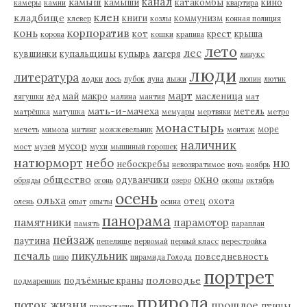
канал
камыш
камыши
катакомбы
кино
камеры
камни
квартира
клен
кладбище
книги
коммунизм
клевер
козлы
конная полиция
корпоратив
конь
кот
крест
крыша
корова
кошки
крапива
лето
лес
кувшинки
купальщицы
купырь
лагеря
линукс
люди
литература
лодки
лось
лубок
луна
лыжи
люпин
лютик
март
май
макро
масленица
лягушки
лёд
малина
мантия
мат
мать-и-мачеха
метель
матрёшка
матушка
мемуары
мертвяки
метро
монастырь
море
мечеть
мимоза
митинг
можжевельник
монтаж
наличник
мусор
мост
музей
мухи
мышиный горошек
натюрморт
небо
ню
небоскребы
невозвратимое
ночь
ноябрь
окно
общество
одуванчики
обряды
огонь
озеро
окопы
октябрь
осень
ольха
отец
охота
олень
опыт
опыты
осина
панорама
памятники
парамотор
память
параплан
пейзаж
паутина
пепелище
первомай
первый класс
перестройка
пикульник
печаль
повседневность
пиво
пирамида Голода
портрет
половодье
подъёмные краны
подмаренник
природа
поток жизни
прошлое
птицы
православие