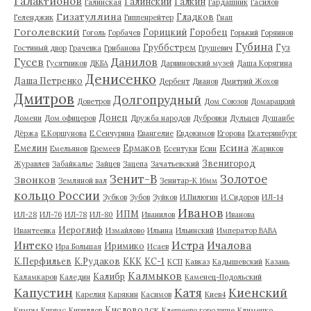
Галактионов
Галинский
Галкин
Галинская
Гардашник
Гасилов
Гизатуллина
Гладков
Геленджик
Гиппенрейтер
Гнап
Гоголевский
Горицкий
Горобец
Гоголь
Горбачев
Горький
Горяинов
Губина
Груббстрем
Гуз
Гостиный двор
Грачевка
Грибанова
Грушевич
Гусев
Данилов
Гусятников
ДКБА
Дарвиновский музей
Даша Корягина
Денисенко
Даша Петренко
Дербент
Дианов
Дмитрий Жохов
Дмитров
Долгопрудный
Доветров
Дом Союзов
Домарацкий
Донец
Домени
Дом офицеров
Дружба народов
Дубровки
Дульцев
Душанбе
Дёржа
Е.Коршунова
Е.Сенчурина
Евангелие
Евдокимов
Егорова
Екатеринбург
Есина
Емелин
Ермаков
Емельянов
Еремеев
Есентуки
Есин
Жариков
Звенигород
Журавлев
Забайкалье
Зайцев
Зацепа
Зачатьевский
Зенит-В
Золотое
Звонков
Земляной вал
Зенитар-К 16мм
кольцо России
Зубков
Зубов
Зуйков
И.Пилюгин
И.Сидоров
ИЛ-14
Иванов
ИПМ
ИЛ-28
ИЛ-76
ИЛ-78
ИЛ-80
Иванилов
Иванова
Иероглиф
Ивантеевка
Измайлово
Ильина
Ильинский
Император ВАВА
Истра
Интеко
Ичалова
Иримико
Ира Большая
Исаев
К.Перфильев
К.Рудаков
ККК
КС-1
КСП
Кавказ
Кадышевский
Казань
Калмыков
Калибр
Каламкаров
Каледин
Каменец-Подольский
Капустин
Катя
Киенский
Карелия
Карякин
Касимов
Киев4
Кисловодск
Кимры
Кирвас
Кириллов
Клещеево городище
Клименко