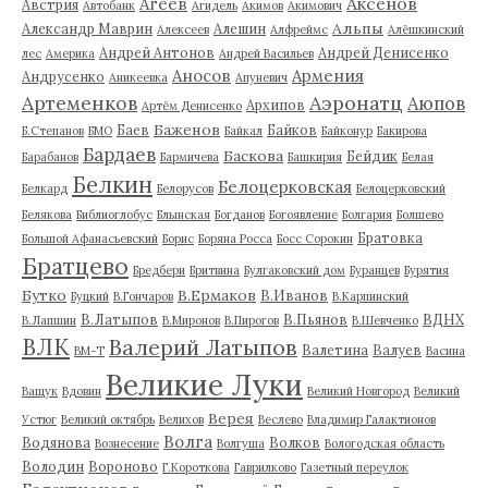
Аксенов
Агеев
Австрия
Автобанк
Агидель
Акимов
Акимович
Альпы
Александр Маврин
Алешин
Алексеев
Алфреймс
Алёшкинский
Андрей Антонов
Андрей Денисенко
лес
Америка
Андрей Васильев
Аносов
Армения
Андрусенко
Аникеевка
Апуневич
Артеменков
Аэронатц
Аюпов
Архипов
Артём Денисенко
Баженов
Баев
Байков
Б.Степанов
БМО
Байкал
Байконур
Бакирова
Бардаев
Баскова
Бейдик
Барабанов
Бармичева
Башкирия
Белая
Белкин
Белоцерковская
Белкард
Белорусов
Белоцерковский
Белякова
Библиоглобус
Блынская
Богданов
Богоявление
Болгария
Болшево
Братовка
Большой Афанасьевский
Борис
Боряна Росса
Босс Сорокин
Братцево
Бредбери
Бритвина
Булгаковский дом
Буранцев
Бурятия
Бутко
В.Ермаков
В.Иванов
Буцкий
В.Гончаров
В.Карпинский
В.Латыпов
В.Пьянов
ВДНХ
В.Лапшин
В.Миронов
В.Пирогов
В.Шевченко
ВЛК
Валерий Латыпов
Валетина
Валуев
ВМ-Т
Васина
Великие Луки
Ващук
Вдовин
Великий Новгород
Великий
Верея
Устюг
Великий октябрь
Велихов
Веслево
Владимир Галактионов
Волга
Водянова
Волков
Вознесение
Волгуша
Вологодская область
Володин
Вороново
Г.Короткова
Гаврилково
Газетный переулок