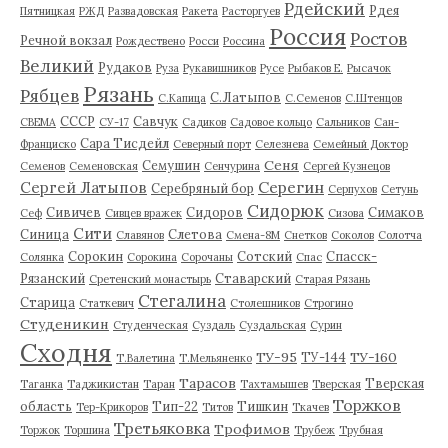
Рдейский
Рдея
Пятницкая
РЖД
Развадовская
Ракета
Расторгуев
Россия
Ростов
Речной вокзал
Рождествено
Росси
Россина
Великий
Рудаков
Руза
Рукавишников
Русе
Рыбаков Е.
Рысачок
Рязань
Рябцев
С.Латыпов
С.Капица
С.Семенов
С.Штенцов
СССР
Савчук
СВЕМА
СУ-17
Садиков
Садовое кольцо
Сальников
Сан-
Сара Тисдейл
Франциско
Северный порт
Селезнева
Семейный Доктор
Сеня
Семушин
Семенов
Семеновская
Сенчурина
Сергей Кузнецов
Серегин
Сергей Латыпов
Серебряный бор
Серпухов
Сетунь
Сидорюк
Сивичев
Сидоров
Симаков
Сеф
Сивцев вражек
Сизова
Сити
Синица
Слетова
Славянов
Смена-8М
Снетков
Соколов
Солотча
Сорокин
Сотский
Спасск-
Солянка
Сорокина
Сорочаны
Спас
Рязанский
Ставарский
Сретенский монастырь
Старая Рязань
Стегалина
Старица
Статкевич
Столешников
Строгино
Студеникин
Студенческая
Суздаль
Суздальская
Сурин
Сходня
ТУ-95
ТУ-160
ТУ-144
Т.Валетина
Т.Мельяненко
Тарасов
Тверская
Таганка
Таджикистан
Таран
Тахтамышев
Тверская
Торжков
область
Тип-22
Тишкин
Тер-Крикоров
Титов
Ткачев
Третьяковка
Трофимов
Торжок
Торшина
Трубеж
Трубная