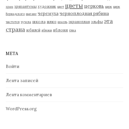
цветы
церковь
хризантемы
художник
храм
цвет
цирк
цирк
черемуха
черноплодная рябина
Вернадского
цыгане
эта
школа
шлюз
экраноплан
эльфы
чистотел
чучела
шмель
страна
яблоня
юбилей
яблоки
ёлка
МЕТА
Войти
Лента записей
Лента комментариев
WordPress.org