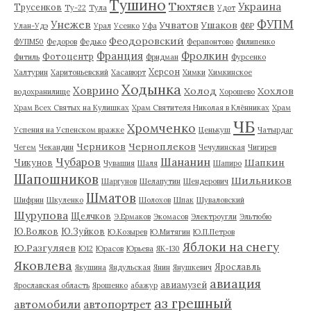
Тушино
Тюхтяев
Украина
Трусенков
Ту-22
Тула
Удот
ФУПМ
Унежев
Учватов
Ушаков
Улан-Удэ
Урал
Усенко
Уфа
ФВР
Феодоровский
ФУПМ50
Федоров
Федько
Ферапонтово
Филипенко
Франция
Фролкин
Фотоцентр
Фитиль
Фридман
Фурсенко
Херсон
Халтурин
Харитоньевский
Хасавюрт
Химки
Химкинское
Ходынка
Ховрино
Холод
Хохлов
водохранилище
Хорошево
Храм Всех Святых на Кулишках
Храм Святителя Николая в Клённиках
Храм
ЧБ
Хромченко
Успения на Успенском вражке
Ценькуш
Чатырдаг
Черников
Черноплеков
Чегем
Чекандин
Чечулинская
Чигирев
Чубаров
Шананин
Шапкин
Чикунов
Чувашия
Шаля
Шапиро
Шапошников
Шильников
Шаргунов
Шелапутин
Шендерович
Шматов
Шифрин
Шкуленко
Шолохов
Шпак
Шуваловский
Шурупова
Щелчков
Э.Ермаков
Экомасов
Электроугли
Эльтюбю
Ю.Волков
Ю.Зуйков
Ю.Козырев
Ю.Митягин
Ю.П.Петров
Яблоки на снегу
Ю.Разгуляев
Ю12
Юрасов
Юрьева
ЯК-130
Яковлева
Ярославль
Якушина
Яндульская
Янин
Янушкевич
авиация
авиамузей
Ярославская область
Ярошенко
абажур
аз грешный
автомобили
автопортрет