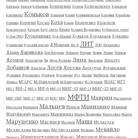
Ковригино
Коломенское
Клязьма
Князев
Кобылкин
Козлов
Колпаков
Коньков
Континент
Копылов
Корин
Корнилиевская
Коровин
Королева
Коха
Краснов
Корягин
Косых
Кравченко
Коршия
Коцан
Крым
Красногорск
Кремль
Круг света
Ксения Федоровна
Кубенское озеро
Кузьминых
Кульков
Курдюмов
Куркино
Кубок ГМО
Кул-Шариф
ЛИТ
Л.Маврин
Курникова
Курский вокзал
ЛА-8
ЛЭП
Лазаренко
Ларикова
Лапин
Лев Плоткин
Леванов
Левдин
Левин
Ленин
Леннон
Лина
Леонов
Лихотэ
Лермонтов
Ли
Лида Ясенева
Лисковая
Лобашов
Лосев
Лосева
Луганский
Лоскутов
Лопатков
Лужники
Лукашенко
Лукичев
Лукоянова
Лух
Лыхин
Любитель
Лягушкин
М'АРС
М.Найдорф
МАКС
МГУ
Лёнька
М.Павлушенко
М.Сидорюк
МИГ-15
МИГ-23
МИ-2
МИ-6
МИ-1
МИ-4
МИ-24
МИГ-21
МИГ-25
МФТИ
Маврин
МИГ-25ПУ
МИГ-27
МИГ-29
МЛС
МПС
Магарычев
Мальцев
Манихино
Маниш
Манеж
Магомаев
Малышев
Маринина
Мануйлович
Маргарита
Мария Яковлевна
Маросейка
Марта
Маруценко
Маша
Маслаев
Медведев
Масляев
Меняйло
Медведева
Медведский
Медведица
Мезиано
Мингазетдинов
Миронов
Миракс
Митино
Мещера
Митта