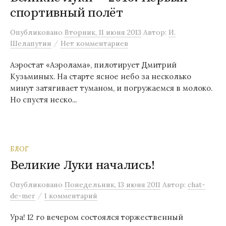
спортивный полёт
м
у
Опубликовано
Вторник, 11 июня 2013
Автор:
И.
/
Шелапутин
Нет комментариев
Аэростат «Аэролама», пилотирует Дмитрий
Кузьминых. На старте ясное небо за несколько
минут затягивает туманом, и погружаемся в молоко.
Но спустя неско...
БЛОГ
Великие Луки начались!
Опубликовано
Понедельник, 13 июня 2011
Автор:
chat-
/
de-mer
1 комментарий
Ура! 12 го вечером состоялся торжественный