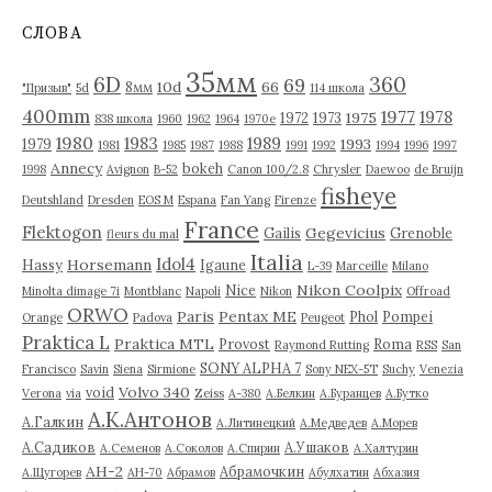
и
в
СЛОВА
ы
35мм
6D
360
69
10d
66
8мм
"Призыв"
5d
114 школа
400mm
1977
1978
1975
1972
1973
838 школа
1960
1962
1964
1970е
1980
1983
1989
1993
1979
1981
1985
1987
1988
1991
1992
1994
1996
1997
Annecy
bokeh
1998
Avignon
B-52
Canon 100/2.8
Chrysler
Daewoo
de Bruijn
fisheye
Deutshland
Dresden
EOS M
Espana
Fan Yang
Firenze
France
Flektogon
Gegevicius
Gailis
Grenoble
fleurs du mal
Italia
Idol4
Horsemann
Hassy
Igaune
L-39
Marceille
Milano
Nikon Coolpix
Nice
Minolta dimage 7i
Montblanc
Napoli
Nikon
Offroad
ORWO
Paris
Pentax ME
Phol
Pompei
Orange
Padova
Peugeot
Praktica L
Praktica MTL
Provost
Roma
Raymond Rutting
RSS
San
SONY ALPHA 7
Francisco
Savin
Siena
Sirmione
Sony NEX-5T
Suchy
Venezia
Volvo 340
void
Verona
via
Zeiss
А-380
А.Белкин
А.Буранцев
А.Бутко
А.К.Антонов
А.Галкин
А.Литинецкий
А.Медведев
А.Морев
А.Садиков
А.Ушаков
А.Семенов
А.Соколов
А.Спирин
А.Халтурин
АН-2
Абрамочкин
А.Щугорев
АН-70
Абрамов
Абулхатин
Абхазия