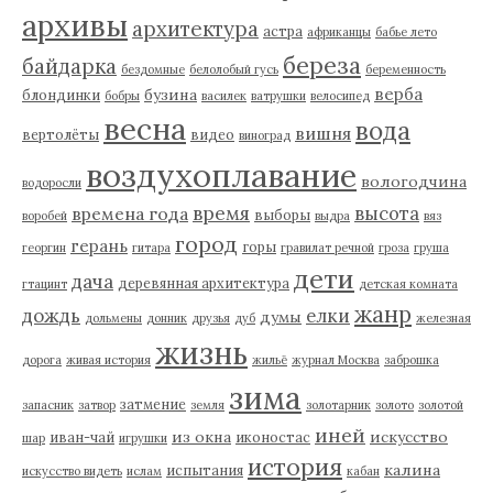
архивы
архитектура
астра
африканцы
бабье лето
береза
байдарка
бездомные
белолобый гусь
беременность
верба
бузина
блондинки
бобры
василек
ватрушки
велосипед
весна
вода
вишня
вертолёты
видео
виноград
воздухоплавание
вологодчина
водоросли
время
высота
времена года
выборы
воробей
выдра
вяз
город
герань
горы
георгин
гитара
гравилат речной
гроза
груша
дети
дача
деревянная архитектура
гтацинт
детская комната
жанр
дождь
елки
думы
дольмены
донник
друзья
дуб
железная
жизнь
дорога
живая история
жильё
журнал Москва
заброшка
зима
затмение
запасник
затвор
земля
золотарник
золото
золотой
иней
из окна
искусство
иван-чай
иконостас
шар
игрушки
история
калина
испытания
искусство видеть
ислам
кабан