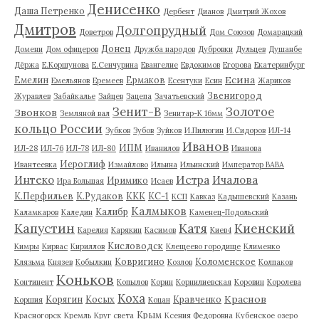
Денисенко
Даша Петренко
Дербент
Дианов
Дмитрий Жохов
Дмитров
Долгопрудный
Доветров
Дом Союзов
Домарацкий
Донец
Домени
Дом офицеров
Дружба народов
Дубровки
Дульцев
Душанбе
Дёржа
Е.Коршунова
Е.Сенчурина
Евангелие
Евдокимов
Егорова
Екатеринбург
Есина
Емелин
Ермаков
Емельянов
Еремеев
Есентуки
Есин
Жариков
Звенигород
Журавлев
Забайкалье
Зайцев
Зацепа
Зачатьевский
Зенит-В
Золотое
Звонков
Земляной вал
Зенитар-К 16мм
кольцо России
Зубков
Зубов
Зуйков
И.Пилюгин
И.Сидоров
ИЛ-14
Иванов
ИПМ
ИЛ-28
ИЛ-76
ИЛ-78
ИЛ-80
Иванилов
Иванова
Иероглиф
Ивантеевка
Измайлово
Ильина
Ильинский
Император ВАВА
Истра
Интеко
Ичалова
Иримико
Ира Большая
Исаев
К.Перфильев
К.Рудаков
ККК
КС-1
КСП
Кавказ
Кадышевский
Казань
Калмыков
Калибр
Каламкаров
Каледин
Каменец-Подольский
Капустин
Катя
Киенский
Карелия
Карякин
Касимов
Киев4
Кисловодск
Кимры
Кирвас
Кириллов
Клещеево городище
Клименко
Ковригино
Коломенское
Клязьма
Князев
Кобылкин
Козлов
Колпаков
Коньков
Континент
Копылов
Корин
Корнилиевская
Коровин
Королева
Коха
Краснов
Корягин
Косых
Кравченко
Коршия
Коцан
Крым
Красногорск
Кремль
Круг света
Ксения Федоровна
Кубенское озеро