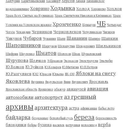
Херсон
Халтурин
Харитоньевский
Хасавюрт
Химки
Химкинское
Ходынка
Ховрино
Холод
Хохлов
водохранилище
Хорошево
Храм Всех Святых на Кулишках
Храм Святителя Николая в Клённиках
Храм
ЧБ
Хромченко
Успения на Успенском вражке
Ценькуш
Чатырдаг
Черников
Черноплеков
Чегем
Чекандин
Чечулинская
Чигирев
Чубаров
Шананин
Шапкин
Чикунов
Чувашия
Шаля
Шапиро
Шапошников
Шильников
Шаргунов
Шелапутин
Шендерович
Шматов
Шифрин
Шкуленко
Шолохов
Шпак
Шуваловский
Шурупова
Щелчков
Э.Ермаков
Экомасов
Электроугли
Эльтюбю
Ю.Волков
Ю.Зуйков
Ю.Козырев
Ю.Митягин
Ю.П.Петров
Яблоки на снегу
Ю.Разгуляев
Ю12
Юрасов
Юрьева
ЯК-130
Яковлева
Ярославль
Якушина
Яндульская
Янин
Янушкевич
авиация
авиамузей
Ярославская область
Ярошенко
абажур
аз грешный
автомобили
автопортрет
архивы
архитектура
астра
африканцы
бабье лето
береза
байдарка
бездомные
белолобый гусь
беременность
верба
бузина
блондинки
бобры
василек
ватрушки
велосипед