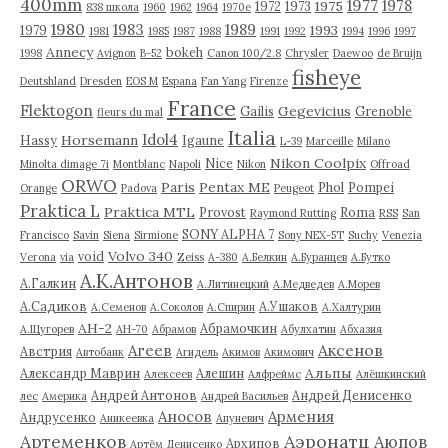
400mm
1977
1978
1975
1972
1973
838 школа
1960
1962
1964
1970е
1980
1983
1989
1993
1979
1981
1985
1987
1988
1991
1992
1994
1996
1997
Annecy
bokeh
1998
Avignon
B-52
Canon 100/2.8
Chrysler
Daewoo
de Bruijn
fisheye
Deutshland
Dresden
EOS M
Espana
Fan Yang
Firenze
France
Flektogon
Gegevicius
Gailis
Grenoble
fleurs du mal
Italia
Idol4
Horsemann
Hassy
Igaune
L-39
Marceille
Milano
Nikon Coolpix
Nice
Minolta dimage 7i
Montblanc
Napoli
Nikon
Offroad
ORWO
Paris
Pentax ME
Phol
Pompei
Orange
Padova
Peugeot
Praktica L
Praktica MTL
Provost
Roma
Raymond Rutting
RSS
San
SONY ALPHA 7
Francisco
Savin
Siena
Sirmione
Sony NEX-5T
Suchy
Venezia
Volvo 340
void
Verona
via
Zeiss
А-380
А.Белкин
А.Буранцев
А.Бутко
А.К.Антонов
А.Галкин
А.Литинецкий
А.Медведев
А.Морев
А.Садиков
А.Ушаков
А.Семенов
А.Соколов
А.Спирин
А.Халтурин
АН-2
Абрамочкин
А.Щугорев
АН-70
Абрамов
Абулхатин
Абхазия
Аксенов
Агеев
Австрия
Автобанк
Агидель
Акимов
Акимович
Альпы
Александр Маврин
Алешин
Алексеев
Алфреймс
Алёшкинский
Андрей Антонов
Андрей Денисенко
лес
Америка
Андрей Васильев
Аносов
Армения
Андрусенко
Аникеевка
Апуневич
Артеменков
Аэронатц
Аюпов
Архипов
Артём Денисенко