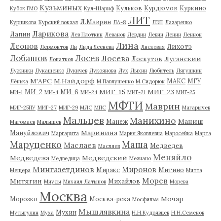
Кузьминых
Кульков
Курдюмов
Куркино
Кубок ГМО
Кул-Шариф
ЛИТ
Л.Маврин
Курникова
Курский вокзал
ЛА-8
ЛЭП
Лазаренко
Ларикова
Лапин
Лев Плоткин
Леванов
Левдин
Левин
Ленин
Леннон
Лина
Леонов
Лихотэ
Лермонтов
Ли
Лида Ясенева
Лисковая
Лобашов
Лосев
Лосева
Луганский
Лоскутов
Лопатков
Лужники
Лукашенко
Лукичев
Лукоянова
Лух
Лыхин
Любитель
Лягушкин
М'АРС
М.Найдорф
МАКС
МГУ
Лёнька
М.Павлушенко
М.Сидорюк
МИГ-15
МИГ-23
МИ-2
МИ-6
МИ-1
МИ-4
МИ-24
МИГ-21
МИГ-25
МФТИ
Маврин
МИГ-25ПУ
МИГ-27
МИГ-29
МЛС
МПС
Магарычев
Мальцев
Манихино
Маниш
Манеж
Магомаев
Малышев
Маринина
Мануйлович
Маргарита
Мария Яковлевна
Маросейка
Марта
Маруценко
Маша
Маслаев
Медведев
Масляев
Меняйло
Медведева
Медведский
Медведица
Мезиано
Мингазетдинов
Миронов
Миракс
Митино
Мещера
Митта
Морев
Митягин
Михайлов
Миусы
Михаил Латыпов
Морева
Москва
Мочар
Морозко
Москва-река
Мосфильм
Мышлявкина
Мухин
Мутыгулин
Муха
Н.Н.Кудрявцев
Н.Н.Семенов