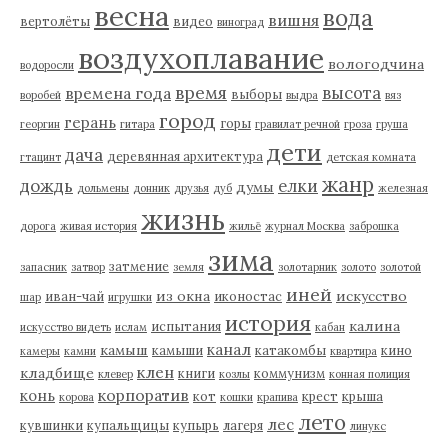
весна
вода
вишня
вертолёты
видео
виноград
воздухоплавание
вологодчина
водоросли
время
высота
времена года
выборы
воробей
выдра
вяз
город
герань
горы
георгин
гитара
гравилат речной
гроза
груша
дети
дача
деревянная архитектура
гтацинт
детская комната
жанр
дождь
елки
думы
дольмены
донник
друзья
дуб
железная
жизнь
дорога
живая история
жильё
журнал Москва
заброшка
зима
затмение
запасник
затвор
земля
золотарник
золото
золотой
иней
из окна
искусство
иван-чай
иконостас
шар
игрушки
история
калина
испытания
искусство видеть
ислам
кабан
канал
камыш
камыши
катакомбы
кино
камеры
камни
квартира
клен
кладбище
книги
коммунизм
клевер
козлы
конная полиция
корпоратив
конь
кот
крест
крыша
корова
кошки
крапива
лето
лес
кувшинки
купальщицы
купырь
лагеря
линукс