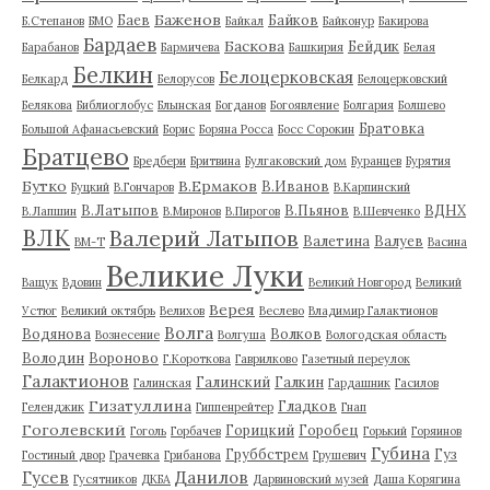
Баженов
Баев
Байков
Б.Степанов
БМО
Байкал
Байконур
Бакирова
Бардаев
Баскова
Бейдик
Барабанов
Бармичева
Башкирия
Белая
Белкин
Белоцерковская
Белкард
Белорусов
Белоцерковский
Белякова
Библиоглобус
Блынская
Богданов
Богоявление
Болгария
Болшево
Братовка
Большой Афанасьевский
Борис
Боряна Росса
Босс Сорокин
Братцево
Бредбери
Бритвина
Булгаковский дом
Буранцев
Бурятия
Бутко
В.Ермаков
В.Иванов
Буцкий
В.Гончаров
В.Карпинский
В.Латыпов
В.Пьянов
ВДНХ
В.Лапшин
В.Миронов
В.Пирогов
В.Шевченко
ВЛК
Валерий Латыпов
Валетина
Валуев
ВМ-Т
Васина
Великие Луки
Ващук
Вдовин
Великий Новгород
Великий
Верея
Устюг
Великий октябрь
Велихов
Веслево
Владимир Галактионов
Волга
Водянова
Волков
Вознесение
Волгуша
Вологодская область
Володин
Вороново
Г.Короткова
Гаврилково
Газетный переулок
Галактионов
Галинский
Галкин
Галинская
Гардашник
Гасилов
Гизатуллина
Гладков
Геленджик
Гиппенрейтер
Гнап
Гоголевский
Горицкий
Горобец
Гоголь
Горбачев
Горький
Горяинов
Губина
Груббстрем
Гуз
Гостиный двор
Грачевка
Грибанова
Грушевич
Гусев
Данилов
Гусятников
ДКБА
Дарвиновский музей
Даша Корягина