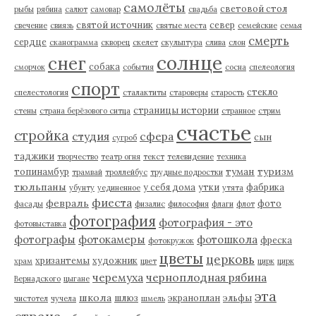
самолёты
световой стол
рыбы
рябина
салют
самовар
свадьба
святой источник
север
свечение
свиязь
святые места
семейские
семья
смерть
сердце
сканограмма
скворец
скелет
скульптура
слива
слон
солнце
снег
собака
сморчок
события
сосна
спелеология
спорт
стекло
спелестология
сталактиты
староверы
старость
страницы истории
стены
страна берёзового ситца
странное
стрим
счастье
стройка
студия
сфера
сын
сугроб
таджики
творчество
театр огня
текст
телевидение
техника
туман
туризм
топинамбур
трамвай
троллейбус
трудные подростки
тюльпаны
у себя дома
утки
фабрика
убунту
уединенное
утята
фиеста
февраль
фото
фасады
физалис
философия
флаги
флот
фотография
фотография - это
фотовыставка
фотографы
фотокамеры
фотошкола
фреска
фотокружок
цветы
церковь
хризантемы
художник
храм
цвет
цирк
цирк
черемуха
черноплодная рябина
Вернадского
цыгане
эта
школа
шлюз
экраноплан
эльфы
чистотел
чучела
шмель