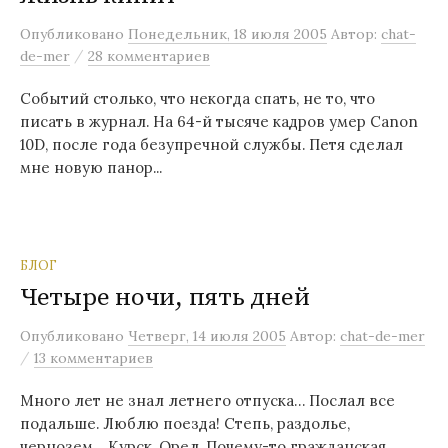
м
Опубликовано
Понедельник, 18 июля 2005
Автор:
chat-
у
/
de-mer
28 комментариев
Событий столько, что некогда спать, не то, что
писать в журнал. На 64-й тысяче кадров умер Canon
10D, после года безупречной службы. Петя сделал
мне новую панор...
БЛОГ
Четыре ночи, пять дней
Опубликовано
Четверг, 14 июля 2005
Автор:
chat-de-mer
/
13 комментариев
Много лет не знал летнего отпуска… Послал все
подальше. Люблю поезда! Степь, раздолье,
чернозем… Курск, Орел. Почему-то гражданская