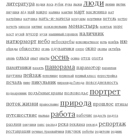
люди
литература
лодки
лось
лубок
луна
лыжи
люпин
лютик
март
май
макро
масленица
лягушки
лёд
малина
мантия
мат
мать-и-мачеха
метель
матрёшка
матушка
мемуары
мертвяки
метро
монастырь
море
мечеть
мимоза
митинг
можжевельник
монтаж
наличник
мусор
мост
музей
мухи
мышиный горошек
натюрморт
небо
ню
небоскребы
невозвратимое
ночь
ноябрь
окно
общество
одуванчики
обряды
огонь
озеро
окопы
октябрь
осень
ольха
отец
охота
олень
опыт
опыты
осина
панорама
памятники
парамотор
память
параплан
пейзаж
паутина
пепелище
первомай
первый класс
перестройка
пикульник
печаль
повседневность
пиво
пирамида Голода
портрет
половодье
подъёмные краны
подмаренник
природа
поток жизни
прошлое
птицы
православие
работа
путешествие
рабочие
пыльца
радость
радуга
репортаж
река
разлив
реклама
ракушки
рапс
распад
рекорд
реставрация
рисунок
речные трамвайчики
роботы
родители
родник