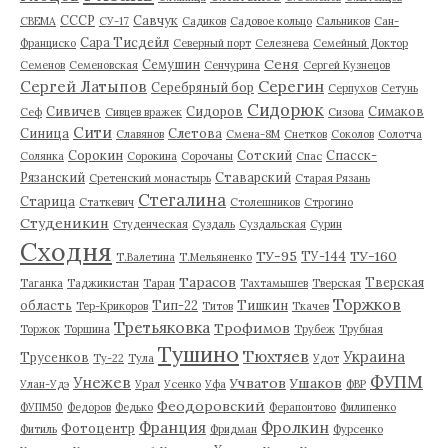
СССР
Савчук
СВЕМА
СУ-17
Садиков
Садовое кольцо
Сальников
Сан-
Сара Тисдейл
Франциско
Северный порт
Селезнева
Семейный Доктор
Сеня
Семушин
Семенов
Семеновская
Сенчурина
Сергей Кузнецов
Серегин
Сергей Латыпов
Серебряный бор
Серпухов
Сетунь
Сидорюк
Сивичев
Сидоров
Симаков
Сеф
Сивцев вражек
Сизова
Сити
Синица
Слетова
Славянов
Смена-8М
Снетков
Соколов
Солотча
Сорокин
Сотский
Спасск-
Солянка
Сорокина
Сорочаны
Спас
Рязанский
Ставарский
Сретенский монастырь
Старая Рязань
Стегалина
Старица
Статкевич
Столешников
Строгино
Студеникин
Студенческая
Суздаль
Суздальская
Сурин
Сходня
ТУ-95
ТУ-160
ТУ-144
Т.Валетина
Т.Мельяненко
Тарасов
Тверская
Таганка
Таджикистан
Таран
Тахтамышев
Тверская
Торжков
область
Тип-22
Тишкин
Тер-Крикоров
Титов
Ткачев
Третьяковка
Трофимов
Торжок
Торшина
Трубеж
Трубная
Тушино
Тюхтяев
Украина
Трусенков
Ту-22
Тула
Удот
ФУПМ
Унежев
Учватов
Ушаков
Улан-Удэ
Урал
Усенко
Уфа
ФВР
Феодоровский
ФУПМ50
Федоров
Федько
Ферапонтово
Филипенко
Франция
Фролкин
Фотоцентр
Фитиль
Фридман
Фурсенко