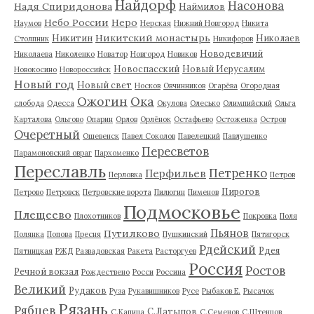
Найдорф
Насонова
Надя Спиридонова
Наймилов
Небо России
Неро
Наумов
Нерская
Нижний Новгород
Никита
Никитский монастырь
Никитин
Николаев
Столпник
Никифоров
Новодевичий
Николаева
Николенко
Новатор
Новгород
Новиков
Новоспасский
Новый Иерусалим
Новокосино
Новороссийск
Новый год
Новый свет
Носков
Овчинников
Огарёва
Огородная
Ожогин
Ока
слобода
Одесса
Окулова
Олесько
Олимпийский
Ольга
Карталова
Ольгово
Опарин
Орлов
Орлёнок
Остафьево
Остоженка
Остров
Очеретный
Ошевенск
Павел Соколов
Павелецкий
Павлушенко
Пересветов
Парамоновский овраг
Пархоменко
Переславль
Петренко
Перфильев
Перловка
Петров
Пирогов
Петрово
Петровск
Петровские ворота
Пилюгин
Пименов
Подмосковье
Плещеево
Плохотников
Покровка
Поля
Пьянов
Путилково
Полянка
Попова
Пресня
Пушкинский
Пятигорск
Рдейский
Рдея
Пятницкая
РЖД
Развадовская
Ракета
Расторгуев
Россия
Ростов
Речной вокзал
Рождествено
Росси
Россина
Великий
Рудаков
Руза
Рукавишников
Русе
Рыбаков Е.
Рысачок
Рязань
Рябцев
С.Латыпов
С.Капица
С.Семенов
С.Штенцов