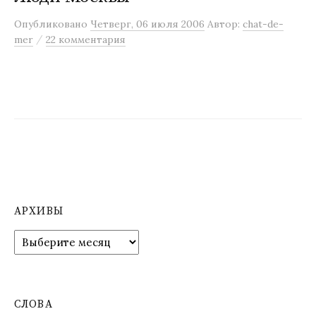
м
Опубликовано
Четверг, 06 июля 2006
Автор:
chat-de-
у
/
mer
22 комментария
АРХИВЫ
А
р
х
и
в
СЛОВА
ы