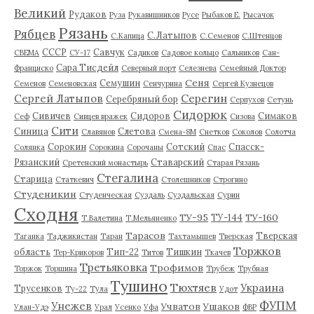
Великий
Рудаков
Руза
Рукавишников
Русе
Рыбаков Е.
Рысачок
Рязань
Рябцев
С.Латыпов
С.Капица
С.Семенов
С.Штенцов
СССР
Савчук
СВЕМА
СУ-17
Садиков
Садовое кольцо
Сальников
Сан-
Сара Тисдейл
Франциско
Северный порт
Селезнева
Семейный Доктор
Сеня
Семушин
Семенов
Семеновская
Сенчурина
Сергей Кузнецов
Серегин
Сергей Латыпов
Серебряный бор
Серпухов
Сетунь
Сидорюк
Сивичев
Сидоров
Симаков
Сеф
Сивцев вражек
Сизова
Сити
Синица
Слетова
Славянов
Смена-8М
Снетков
Соколов
Солотча
Сорокин
Сотский
Спасск-
Солянка
Сорокина
Сорочаны
Спас
Рязанский
Ставарский
Сретенский монастырь
Старая Рязань
Стегалина
Старица
Статкевич
Столешников
Строгино
Студеникин
Студенческая
Суздаль
Суздальская
Сурин
Сходня
ТУ-95
ТУ-160
ТУ-144
Т.Валетина
Т.Мельяненко
Тарасов
Тверская
Таганка
Таджикистан
Таран
Тахтамышев
Тверская
Торжков
область
Тип-22
Тишкин
Тер-Крикоров
Титов
Ткачев
Третьяковка
Трофимов
Торжок
Торшина
Трубеж
Трубная
Тушино
Тюхтяев
Украина
Трусенков
Ту-22
Тула
Удот
ФУПМ
Унежев
Учватов
Ушаков
Улан-Удэ
Урал
Усенко
Уфа
ФВР