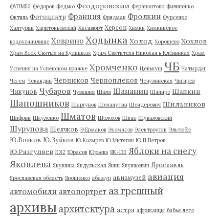
Феодоровский
ФУПМ50
Федоров
Федько
Ферапонтово
Филипенко
Франция
Фролкин
Фотоцентр
Фитиль
Фридман
Фурсенко
Херсон
Халтурин
Харитоньевский
Хасавюрт
Химки
Химкинское
Ходынка
Ховрино
Холод
Хохлов
водохранилище
Хорошево
Храм Всех Святых на Кулишках
Храм Святителя Николая в Клённиках
Храм
ЧБ
Хромченко
Успения на Успенском вражке
Ценькуш
Чатырдаг
Черников
Черноплеков
Чегем
Чекандин
Чечулинская
Чигирев
Чубаров
Шананин
Шапкин
Чикунов
Чувашия
Шаля
Шапиро
Шапошников
Шильников
Шаргунов
Шелапутин
Шендерович
Шматов
Шифрин
Шкуленко
Шолохов
Шпак
Шуваловский
Шурупова
Щелчков
Э.Ермаков
Экомасов
Электроугли
Эльтюбю
Ю.Волков
Ю.Зуйков
Ю.Козырев
Ю.Митягин
Ю.П.Петров
Яблоки на снегу
Ю.Разгуляев
Ю12
Юрасов
Юрьева
ЯК-130
Яковлева
Ярославль
Якушина
Яндульская
Янин
Янушкевич
авиация
авиамузей
Ярославская область
Ярошенко
абажур
аз грешный
автомобили
автопортрет
архивы
архитектура
астра
африканцы
бабье лето