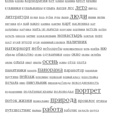
корпоратив
конь
кот
крест
крыша
корова
кошки
крапива
лето
лес
кувшинки
купальщицы
купырь
лагеря
линукс
люди
литература
лодки
лось
лубок
луна
лыжи
люпин
лютик
март
май
макро
масленица
лягушки
лёд
малина
мантия
мат
мать-и-мачеха
метель
матрёшка
матушка
мемуары
мертвяки
метро
монастырь
море
мечеть
мимоза
митинг
можжевельник
монтаж
наличник
мусор
мост
музей
мухи
мышиный горошек
натюрморт
небо
ню
небоскребы
невозвратимое
ночь
ноябрь
окно
общество
одуванчики
обряды
огонь
озеро
окопы
октябрь
осень
ольха
отец
охота
олень
опыт
опыты
осина
панорама
памятники
парамотор
память
параплан
пейзаж
паутина
пепелище
первомай
первый класс
перестройка
пикульник
печаль
повседневность
пиво
пирамида Голода
портрет
половодье
подъёмные краны
подмаренник
природа
поток жизни
прошлое
птицы
православие
работа
путешествие
рабочие
пыльца
радость
радуга