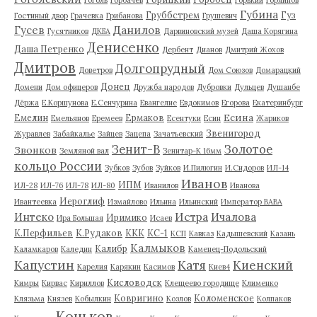
Губина
Груббстрем
Гуз
Гостиный двор
Грачевка
Грибанова
Грушевич
Гусев
Данилов
Гусятников
ДКБА
Дарвиновский музей
Даша Корягина
Денисенко
Даша Петренко
Дербент
Дианов
Дмитрий Жохов
Дмитров
Долгопрудный
Доветров
Дом Союзов
Домарацкий
Донец
Домени
Дом офицеров
Дружба народов
Дубровки
Дульцев
Душанбе
Дёржа
Е.Коршунова
Е.Сенчурина
Евангелие
Евдокимов
Егорова
Екатеринбург
Есина
Емелин
Ермаков
Емельянов
Еремеев
Есентуки
Есин
Жариков
Звенигород
Журавлев
Забайкалье
Зайцев
Зацепа
Зачатьевский
Зенит-В
Золотое
Звонков
Земляной вал
Зенитар-К 16мм
кольцо России
Зубков
Зубов
Зуйков
И.Пилюгин
И.Сидоров
ИЛ-14
Иванов
ИПМ
ИЛ-28
ИЛ-76
ИЛ-78
ИЛ-80
Иванилов
Иванова
Иероглиф
Ивантеевка
Измайлово
Ильина
Ильинский
Император ВАВА
Истра
Интеко
Ичалова
Иримико
Ира Большая
Исаев
К.Перфильев
К.Рудаков
ККК
КС-1
КСП
Кавказ
Кадышевский
Казань
Калмыков
Калибр
Каламкаров
Каледин
Каменец-Подольский
Капустин
Катя
Киенский
Карелия
Карякин
Касимов
Киев4
Кисловодск
Кимры
Кирвас
Кириллов
Клещеево городище
Клименко
Ковригино
Коломенское
Клязьма
Князев
Кобылкин
Козлов
Колпаков
Коньков