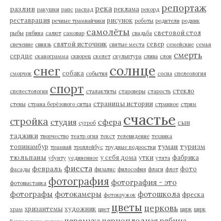
репортаж
река
разлив
реклама
ракушки
рапс
распад
рекорд
реставрация
рисунок
речные трамвайчики
роботы
родители
родник
самолёты
световой стол
рыбы
рябина
салют
самовар
свадьба
святой источник
север
свечение
свиязь
святые места
семейские
семья
смерть
сердце
сканограмма
скворец
скелет
скульптура
слива
слон
солнце
снег
собака
сморчок
события
сосна
спелеология
спорт
стекло
спелестология
сталактиты
староверы
старость
страницы истории
стены
страна берёзового ситца
странное
стрим
счастье
стройка
студия
сфера
сын
сугроб
таджики
творчество
театр огня
текст
телевидение
техника
туман
туризм
топинамбур
трамвай
троллейбус
трудные подростки
тюльпаны
у себя дома
утки
фабрика
убунту
уединенное
утята
фиеста
февраль
фото
фасады
физалис
философия
флаги
флот
фотография
фотография - это
фотовыставка
фотографы
фотокамеры
фотошкола
фреска
фотокружок
цветы
церковь
хризантемы
художник
храм
цвет
цирк
цирк
черемуха
черноплодная рябина