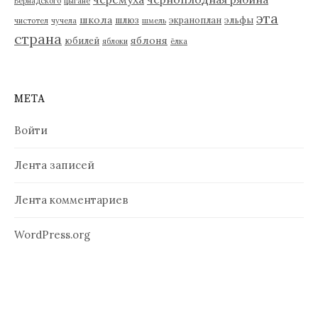
Вернадского
цыгане
эта
школа
шлюз
экраноплан
эльфы
чистотел
чучела
шмель
страна
яблоня
юбилей
яблоки
ёлка
МЕТА
Войти
Лента записей
Лента комментариев
WordPress.org