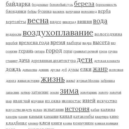
береза
байдарка
бездомные
белолобый гусь
беременность
верба
бузина
блондинки
бобры
василек
ватрушки
велосипед
весна
вода
вишня
вертолёты
видео
виноград
воздухоплавание
вологодчина
водоросли
время
высота
времена года
выборы
воробей
выдра
вяз
город
герань
горы
георгин
гитара
гравилат речной
гроза
груша
дети
дача
деревянная архитектура
гтацинт
детская комната
жанр
дождь
елки
думы
дольмены
донник
друзья
дуб
железная
жизнь
дорога
живая история
жильё
журнал Москва
заброшка
зима
затмение
запасник
затвор
земля
золотарник
золото
золотой
иней
из окна
искусство
иван-чай
иконостас
шар
игрушки
история
калина
испытания
искусство видеть
ислам
кабан
канал
камыш
камыши
катакомбы
кино
камеры
камни
квартира
клен
кладбище
книги
коммунизм
клевер
козлы
конная полиция