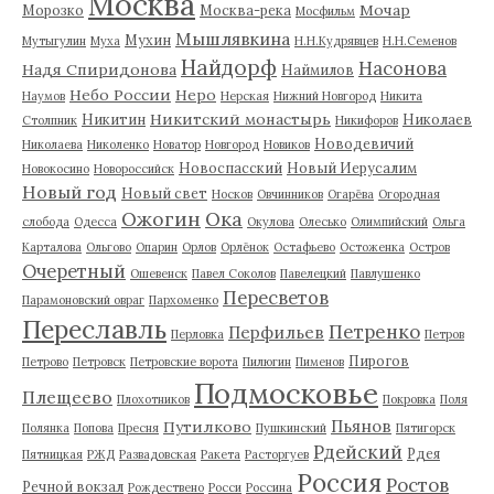
Москва
Мочар
Морозко
Москва-река
Мосфильм
Мышлявкина
Мухин
Мутыгулин
Муха
Н.Н.Кудрявцев
Н.Н.Семенов
Найдорф
Насонова
Надя Спиридонова
Наймилов
Небо России
Неро
Наумов
Нерская
Нижний Новгород
Никита
Никитский монастырь
Никитин
Николаев
Столпник
Никифоров
Новодевичий
Николаева
Николенко
Новатор
Новгород
Новиков
Новоспасский
Новый Иерусалим
Новокосино
Новороссийск
Новый год
Новый свет
Носков
Овчинников
Огарёва
Огородная
Ожогин
Ока
слобода
Одесса
Окулова
Олесько
Олимпийский
Ольга
Карталова
Ольгово
Опарин
Орлов
Орлёнок
Остафьево
Остоженка
Остров
Очеретный
Ошевенск
Павел Соколов
Павелецкий
Павлушенко
Пересветов
Парамоновский овраг
Пархоменко
Переславль
Петренко
Перфильев
Перловка
Петров
Пирогов
Петрово
Петровск
Петровские ворота
Пилюгин
Пименов
Подмосковье
Плещеево
Плохотников
Покровка
Поля
Пьянов
Путилково
Полянка
Попова
Пресня
Пушкинский
Пятигорск
Рдейский
Рдея
Пятницкая
РЖД
Развадовская
Ракета
Расторгуев
Россия
Ростов
Речной вокзал
Рождествено
Росси
Россина