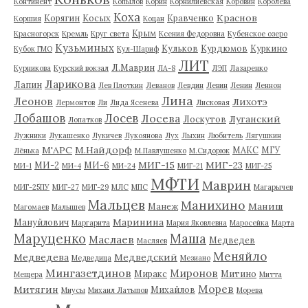
Континент
Копылов
Корин
Корнилиевская
Коровин
Королева
Коха
Краснов
Корягин
Косых
Кравченко
Коршия
Коцан
Крым
Красногорск
Кремль
Круг света
Ксения Федоровна
Кубенское озеро
Кузьминых
Кульков
Курдюмов
Куркино
Кубок ГМО
Кул-Шариф
ЛИТ
Л.Маврин
Курникова
Курский вокзал
ЛА-8
ЛЭП
Лазаренко
Ларикова
Лапин
Лев Плоткин
Леванов
Левдин
Левин
Ленин
Леннон
Лина
Леонов
Лихотэ
Лермонтов
Ли
Лида Ясенева
Лисковая
Лобашов
Лосев
Лосева
Луганский
Лоскутов
Лопатков
Лужники
Лукашенко
Лукичев
Лукоянова
Лух
Лыхин
Любитель
Лягушкин
М'АРС
М.Найдорф
МАКС
МГУ
Лёнька
М.Павлушенко
М.Сидорюк
МИГ-15
МИГ-23
МИ-2
МИ-6
МИ-1
МИ-4
МИ-24
МИГ-21
МИГ-25
МФТИ
Маврин
МИГ-25ПУ
МИГ-27
МИГ-29
МЛС
МПС
Магарычев
Мальцев
Манихино
Маниш
Манеж
Магомаев
Малышев
Маринина
Мануйлович
Маргарита
Мария Яковлевна
Маросейка
Марта
Маруценко
Маша
Маслаев
Медведев
Масляев
Меняйло
Медведева
Медведский
Медведица
Мезиано
Мингазетдинов
Миронов
Миракс
Митино
Мещера
Митта
Морев
Митягин
Михайлов
Миусы
Михаил Латыпов
Морева