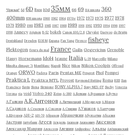
35мм
6D
360
69
10d
66
8мм
"Призыв"
5d
114 школа
400mm
1977
1978
1975
1972
1973
838 школа
1960
1962
1964
1970е
1980
1983
1989
1993
1979
1981
1985
1987
1988
1991
1992
1994
1996
1997
Annecy
bokeh
1998
Avignon
B-52
Canon 100/2.8
Chrysler
Daewoo
de Bruijn
fisheye
Deutshland
Dresden
EOS M
Espana
Fan Yang
Firenze
France
Flektogon
Gegevicius
Gailis
Grenoble
fleurs du mal
Italia
Idol4
Horsemann
Hassy
Igaune
L-39
Marceille
Milano
Nikon Coolpix
Nice
Minolta dimage 7i
Montblanc
Napoli
Nikon
Offroad
ORWO
Paris
Pentax ME
Phol
Pompei
Orange
Padova
Peugeot
Praktica L
Praktica MTL
Provost
Roma
Raymond Rutting
RSS
San
SONY ALPHA 7
Francisco
Savin
Siena
Sirmione
Sony NEX-5T
Suchy
Venezia
Volvo 340
void
Verona
via
Zeiss
А-380
А.Белкин
А.Буранцев
А.Бутко
А.К.Антонов
А.Галкин
А.Литинецкий
А.Медведев
А.Морев
А.Садиков
А.Ушаков
А.Семенов
А.Соколов
А.Спирин
А.Халтурин
АН-2
Абрамочкин
А.Щугорев
АН-70
Абрамов
Абулхатин
Абхазия
Аксенов
Агеев
Австрия
Автобанк
Агидель
Акимов
Акимович
Альпы
Александр Маврин
Алешин
Алексеев
Алфреймс
Алёшкинский