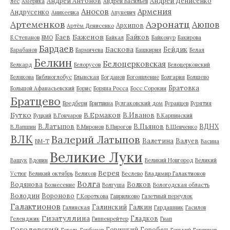
Андрей Антонов
Андрей Денисенко
лес
Америка
Андрей Васильев
Аносов
Армения
Андрусенко
Аникеевка
Апуневич
Артеменков
Аэронатц
Аюпов
Архипов
Артём Денисенко
Баженов
Баев
Байков
Б.Степанов
БМО
Байкал
Байконур
Бакирова
Бардаев
Баскова
Бейдик
Барабанов
Бармичева
Башкирия
Белая
Белкин
Белоцерковская
Белкард
Белорусов
Белоцерковский
Белякова
Библиоглобус
Блынская
Богданов
Богоявление
Болгария
Болшево
Братовка
Большой Афанасьевский
Борис
Боряна Росса
Босс Сорокин
Братцево
Бредбери
Бритвина
Булгаковский дом
Буранцев
Бурятия
Бутко
В.Ермаков
В.Иванов
Буцкий
В.Гончаров
В.Карпинский
В.Латыпов
В.Пьянов
ВДНХ
В.Лапшин
В.Миронов
В.Пирогов
В.Шевченко
ВЛК
Валерий Латыпов
Валетина
Валуев
ВМ-Т
Васина
Великие Луки
Ващук
Вдовин
Великий Новгород
Великий
Верея
Устюг
Великий октябрь
Велихов
Веслево
Владимир Галактионов
Волга
Водянова
Волков
Вознесение
Волгуша
Вологодская область
Володин
Вороново
Г.Короткова
Гаврилково
Газетный переулок
Галактионов
Галинский
Галкин
Галинская
Гардашник
Гасилов
Гизатуллина
Гладков
Геленджик
Гиппенрейтер
Гнап
Гоголевский
Горицкий
Горобец
Гоголь
Горбачев
Горький
Горяинов