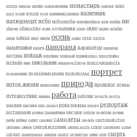
монастырь
море
мечеть
мимоза
митинг
можжевельник
монтаж
наличник
мусор
мост
музей
мухи
мышиный горошек
натюрморт
небо
ню
небоскребы
невозвратимое
ночь
ноябрь
окно
общество
одуванчики
обряды
огонь
озеро
окопы
октябрь
осень
ольха
отец
охота
олень
опыт
опыты
осина
панорама
памятники
парамотор
память
параплан
пейзаж
паутина
пепелище
первомай
первый класс
перестройка
пикульник
печаль
повседневность
пиво
пирамида Голода
портрет
половодье
подъёмные краны
подмаренник
природа
поток жизни
прошлое
птицы
православие
работа
путешествие
рабочие
пыльца
радость
радуга
репортаж
река
разлив
реклама
ракушки
рапс
распад
рекорд
реставрация
рисунок
речные трамвайчики
роботы
родители
родник
самолёты
световой стол
рыбы
рябина
салют
самовар
свадьба
святой источник
север
свечение
свиязь
святые места
семейские
семья
смерть
сердце
сканограмма
скворец
скелет
скульптура
слива
слон