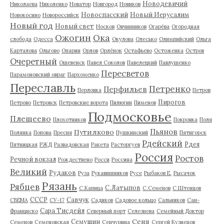
Новодевичий
Николаева
Николенко
Новатор
Новгород
Новиков
Новоспасский
Новый Иерусалим
Новокосино
Новороссийск
Новый год
Новый свет
Носков
Овчинников
Огарёва
Огородная
Ожогин
Ока
слобода
Одесса
Окулова
Олесько
Олимпийский
Ольга
Карталова
Ольгово
Опарин
Орлов
Орлёнок
Остафьево
Остоженка
Остров
Очеретный
Ошевенск
Павел Соколов
Павелецкий
Павлушенко
Пересветов
Парамоновский овраг
Пархоменко
Переславль
Петренко
Перфильев
Перловка
Петров
Пирогов
Петрово
Петровск
Петровские ворота
Пилюгин
Пименов
Подмосковье
Плещеево
Плохотников
Покровка
Поля
Пьянов
Путилково
Полянка
Попова
Пресня
Пушкинский
Пятигорск
Рдейский
Рдея
Пятницкая
РЖД
Развадовская
Ракета
Расторгуев
Россия
Ростов
Речной вокзал
Рождествено
Росси
Россина
Великий
Рудаков
Руза
Рукавишников
Русе
Рыбаков Е.
Рысачок
Рязань
Рябцев
С.Латыпов
С.Капица
С.Семенов
С.Штенцов
СССР
Савчук
СВЕМА
СУ-17
Садиков
Садовое кольцо
Сальников
Сан-
Сара Тисдейл
Франциско
Северный порт
Селезнева
Семейный Доктор
Сеня
Семушин
Семенов
Семеновская
Сенчурина
Сергей Кузнецов