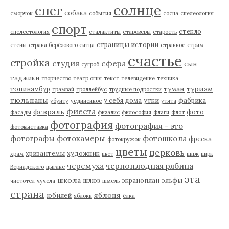
солнце
снег
собака
сморчок
события
сосна
спелеология
спорт
стекло
спелестология
сталактиты
староверы
старость
страницы истории
стены
страна берёзового ситца
странное
стрим
счастье
стройка
студия
сфера
сын
сугроб
таджики
творчество
театр огня
текст
телевидение
техника
туман
туризм
топинамбур
трамвай
троллейбус
трудные подростки
тюльпаны
у себя дома
утки
фабрика
убунту
уединенное
утята
фиеста
февраль
фото
фасады
физалис
философия
флаги
флот
фотография
фотография - это
фотовыставка
фотографы
фотокамеры
фотошкола
фреска
фотокружок
цветы
церковь
хризантемы
художник
храм
цвет
цирк
цирк
черемуха
черноплодная рябина
Вернадского
цыгане
эта
школа
шлюз
экраноплан
эльфы
чистотел
чучела
шмель
страна
яблоня
юбилей
яблоки
ёлка