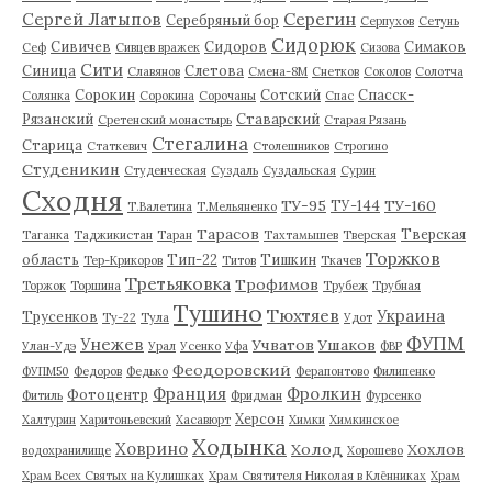
Серегин
Сергей Латыпов
Серебряный бор
Серпухов
Сетунь
Сидорюк
Сивичев
Сидоров
Симаков
Сеф
Сивцев вражек
Сизова
Сити
Синица
Слетова
Славянов
Смена-8М
Снетков
Соколов
Солотча
Сорокин
Сотский
Спасск-
Солянка
Сорокина
Сорочаны
Спас
Рязанский
Ставарский
Сретенский монастырь
Старая Рязань
Стегалина
Старица
Статкевич
Столешников
Строгино
Студеникин
Студенческая
Суздаль
Суздальская
Сурин
Сходня
ТУ-95
ТУ-160
ТУ-144
Т.Валетина
Т.Мельяненко
Тарасов
Тверская
Таганка
Таджикистан
Таран
Тахтамышев
Тверская
Торжков
область
Тип-22
Тишкин
Тер-Крикоров
Титов
Ткачев
Третьяковка
Трофимов
Торжок
Торшина
Трубеж
Трубная
Тушино
Тюхтяев
Украина
Трусенков
Ту-22
Тула
Удот
ФУПМ
Унежев
Учватов
Ушаков
Улан-Удэ
Урал
Усенко
Уфа
ФВР
Феодоровский
ФУПМ50
Федоров
Федько
Ферапонтово
Филипенко
Франция
Фролкин
Фотоцентр
Фитиль
Фридман
Фурсенко
Херсон
Халтурин
Харитоньевский
Хасавюрт
Химки
Химкинское
Ходынка
Ховрино
Холод
Хохлов
водохранилище
Хорошево
Храм Всех Святых на Кулишках
Храм Святителя Николая в Клённиках
Храм