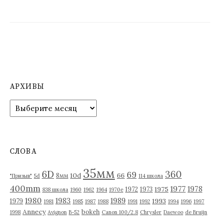
АРХИВЫ
А
р
х
и
в
СЛОВА
ы
35мм
6D
360
69
10d
66
8мм
"Призыв"
5d
114 школа
400mm
1977
1978
1975
1972
1973
838 школа
1960
1962
1964
1970е
1980
1983
1989
1993
1979
1981
1985
1987
1988
1991
1992
1994
1996
1997
Annecy
bokeh
1998
Avignon
B-52
Canon 100/2.8
Chrysler
Daewoo
de Bruijn