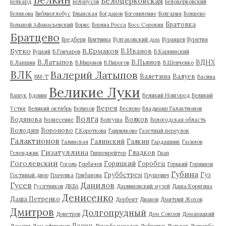
Белоцерковская
Белкард
Белорусов
Белоцерковский
Белякова
Библиоглобус
Блынская
Богданов
Богоявление
Болгария
Болшево
Братовка
Большой Афанасьевский
Борис
Боряна Росса
Босс Сорокин
Братцево
Бредбери
Бритвина
Булгаковский дом
Буранцев
Бурятия
Бутко
В.Ермаков
В.Иванов
Буцкий
В.Гончаров
В.Карпинский
В.Латыпов
В.Пьянов
ВДНХ
В.Лапшин
В.Миронов
В.Пирогов
В.Шевченко
ВЛК
Валерий Латыпов
Валетина
Валуев
ВМ-Т
Васина
Великие Луки
Ващук
Вдовин
Великий Новгород
Великий
Верея
Устюг
Великий октябрь
Велихов
Веслево
Владимир Галактионов
Волга
Водянова
Волков
Вознесение
Волгуша
Вологодская область
Володин
Вороново
Г.Короткова
Гаврилково
Газетный переулок
Галактионов
Галинский
Галкин
Галинская
Гардашник
Гасилов
Гизатуллина
Гладков
Геленджик
Гиппенрейтер
Гнап
Гоголевский
Горицкий
Горобец
Гоголь
Горбачев
Горький
Горяинов
Губина
Груббстрем
Гуз
Гостиный двор
Грачевка
Грибанова
Грушевич
Гусев
Данилов
Гусятников
ДКБА
Дарвиновский музей
Даша Корягина
Денисенко
Даша Петренко
Дербент
Дианов
Дмитрий Жохов
Дмитров
Долгопрудный
Доветров
Дом Союзов
Домарацкий
Донец
Домени
Дом офицеров
Дружба народов
Дубровки
Дульцев
Душанбе