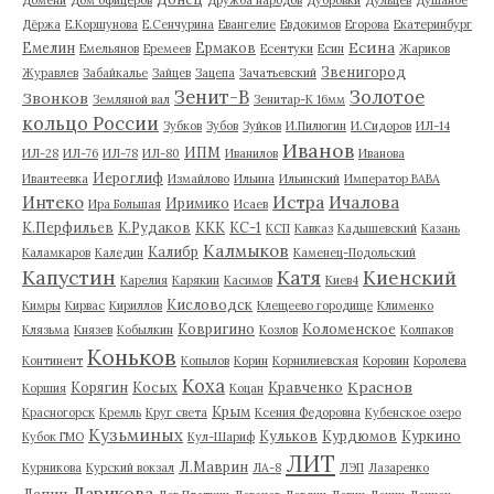
Дёржа
Е.Коршунова
Е.Сенчурина
Евангелие
Евдокимов
Егорова
Екатеринбург
Есина
Емелин
Ермаков
Емельянов
Еремеев
Есентуки
Есин
Жариков
Звенигород
Журавлев
Забайкалье
Зайцев
Зацепа
Зачатьевский
Зенит-В
Золотое
Звонков
Земляной вал
Зенитар-К 16мм
кольцо России
Зубков
Зубов
Зуйков
И.Пилюгин
И.Сидоров
ИЛ-14
Иванов
ИПМ
ИЛ-28
ИЛ-76
ИЛ-78
ИЛ-80
Иванилов
Иванова
Иероглиф
Ивантеевка
Измайлово
Ильина
Ильинский
Император ВАВА
Истра
Интеко
Ичалова
Иримико
Ира Большая
Исаев
К.Перфильев
К.Рудаков
ККК
КС-1
КСП
Кавказ
Кадышевский
Казань
Калмыков
Калибр
Каламкаров
Каледин
Каменец-Подольский
Капустин
Катя
Киенский
Карелия
Карякин
Касимов
Киев4
Кисловодск
Кимры
Кирвас
Кириллов
Клещеево городище
Клименко
Ковригино
Коломенское
Клязьма
Князев
Кобылкин
Козлов
Колпаков
Коньков
Континент
Копылов
Корин
Корнилиевская
Коровин
Королева
Коха
Краснов
Корягин
Косых
Кравченко
Коршия
Коцан
Крым
Красногорск
Кремль
Круг света
Ксения Федоровна
Кубенское озеро
Кузьминых
Кульков
Курдюмов
Куркино
Кубок ГМО
Кул-Шариф
ЛИТ
Л.Маврин
Курникова
Курский вокзал
ЛА-8
ЛЭП
Лазаренко
Ларикова
Лапин