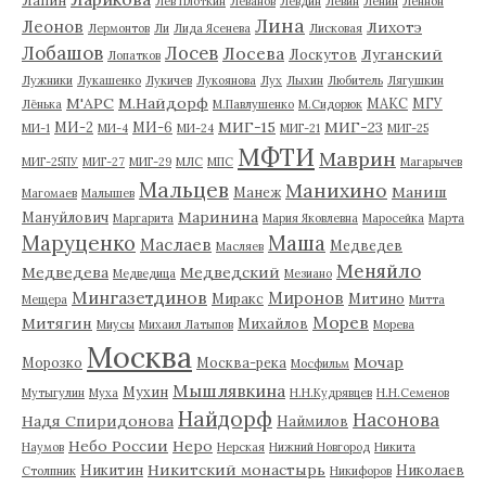
Лев Плоткин
Леванов
Левдин
Левин
Ленин
Леннон
Лина
Леонов
Лихотэ
Лермонтов
Ли
Лида Ясенева
Лисковая
Лобашов
Лосев
Лосева
Луганский
Лоскутов
Лопатков
Лужники
Лукашенко
Лукичев
Лукоянова
Лух
Лыхин
Любитель
Лягушкин
М'АРС
М.Найдорф
МАКС
МГУ
Лёнька
М.Павлушенко
М.Сидорюк
МИГ-15
МИГ-23
МИ-2
МИ-6
МИ-1
МИ-4
МИ-24
МИГ-21
МИГ-25
МФТИ
Маврин
МИГ-25ПУ
МИГ-27
МИГ-29
МЛС
МПС
Магарычев
Мальцев
Манихино
Маниш
Манеж
Магомаев
Малышев
Маринина
Мануйлович
Маргарита
Мария Яковлевна
Маросейка
Марта
Маруценко
Маша
Маслаев
Медведев
Масляев
Меняйло
Медведева
Медведский
Медведица
Мезиано
Мингазетдинов
Миронов
Миракс
Митино
Мещера
Митта
Морев
Митягин
Михайлов
Миусы
Михаил Латыпов
Морева
Москва
Мочар
Морозко
Москва-река
Мосфильм
Мышлявкина
Мухин
Мутыгулин
Муха
Н.Н.Кудрявцев
Н.Н.Семенов
Найдорф
Насонова
Надя Спиридонова
Наймилов
Небо России
Неро
Наумов
Нерская
Нижний Новгород
Никита
Никитский монастырь
Никитин
Николаев
Столпник
Никифоров