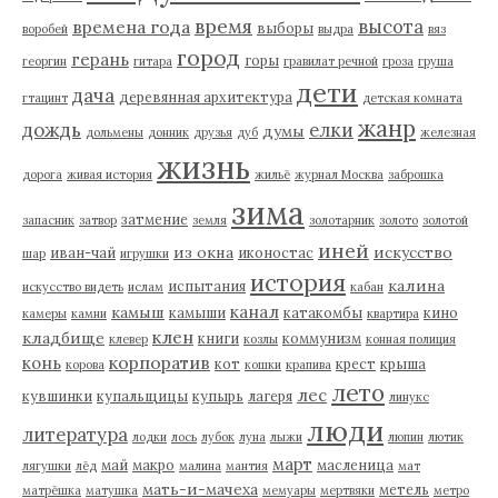
время
высота
времена года
выборы
воробей
выдра
вяз
город
герань
горы
георгин
гитара
гравилат речной
гроза
груша
дети
дача
деревянная архитектура
гтацинт
детская комната
жанр
дождь
елки
думы
дольмены
донник
друзья
дуб
железная
жизнь
дорога
живая история
жильё
журнал Москва
заброшка
зима
затмение
запасник
затвор
земля
золотарник
золото
золотой
иней
из окна
искусство
иван-чай
иконостас
шар
игрушки
история
калина
испытания
искусство видеть
ислам
кабан
канал
камыш
камыши
катакомбы
кино
камеры
камни
квартира
клен
кладбище
книги
коммунизм
клевер
козлы
конная полиция
корпоратив
конь
кот
крест
крыша
корова
кошки
крапива
лето
лес
кувшинки
купальщицы
купырь
лагеря
линукс
люди
литература
лодки
лось
лубок
луна
лыжи
люпин
лютик
март
май
макро
масленица
лягушки
лёд
малина
мантия
мат
мать-и-мачеха
метель
матрёшка
матушка
мемуары
мертвяки
метро