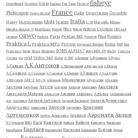
fisheye
Deutshland
Dresden
EOS M
Espana
Fan Yang
Firenze
France
Flektogon
Gegevicius
Gailis
Grenoble
fleurs du mal
Italia
Idol4
Horsemann
Hassy
Igaune
L-39
Marceille
Milano
Nikon Coolpix
Nice
Minolta dimage 7i
Montblanc
Napoli
Nikon
Offroad
ORWO
Paris
Pentax ME
Phol
Pompei
Orange
Padova
Peugeot
Praktica L
Praktica MTL
Provost
Roma
Raymond Rutting
RSS
San
SONY ALPHA 7
Francisco
Savin
Siena
Sirmione
Sony NEX-5T
Suchy
Venezia
Volvo 340
void
Verona
via
Zeiss
А-380
А.Белкин
А.Буранцев
А.Бутко
А.К.Антонов
А.Галкин
А.Литинецкий
А.Медведев
А.Морев
А.Садиков
А.Ушаков
А.Семенов
А.Соколов
А.Спирин
А.Халтурин
АН-2
Абрамочкин
А.Щугорев
АН-70
Абрамов
Абулхатин
Абхазия
Аксенов
Агеев
Австрия
Автобанк
Агидель
Акимов
Акимович
Альпы
Александр Маврин
Алешин
Алексеев
Алфреймс
Алёшкинский
Андрей Антонов
Андрей Денисенко
лес
Америка
Андрей Васильев
Аносов
Армения
Андрусенко
Аникеевка
Апуневич
Артеменков
Аэронатц
Аюпов
Архипов
Артём Денисенко
Баженов
Баев
Байков
Б.Степанов
БМО
Байкал
Байконур
Бакирова
Бардаев
Баскова
Бейдик
Барабанов
Бармичева
Башкирия
Белая
Белкин