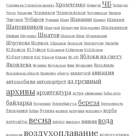
ЧБ
Хромченко
Успения на Успенском вражке
Ценькуш
Чатырдаг
Черников
Черноплеков
Чегем
Чекандин
Чечулинская
Чигирев
Чубаров
Шананин
Шапкин
Чикунов
Чувашия
Шаля
Шапиро
Шапошников
Шильников
Шаргунов
Шелапутин
Шендерович
Шматов
Шифрин
Шкуленко
Шолохов
Шпак
Шуваловский
Шурупова
Щелчков
Э.Ермаков
Экомасов
Электроугли
Эльтюбю
Ю.Волков
Ю.Зуйков
Ю.Козырев
Ю.Митягин
Ю.П.Петров
Яблоки на снегу
Ю.Разгуляев
Ю12
Юрасов
Юрьева
ЯК-130
Яковлева
Ярославль
Якушина
Яндульская
Янин
Янушкевич
авиация
авиамузей
Ярославская область
Ярошенко
абажур
аз грешный
автомобили
автопортрет
архивы
архитектура
астра
африканцы
бабье лето
береза
байдарка
бездомные
белолобый гусь
беременность
верба
бузина
блондинки
бобры
василек
ватрушки
велосипед
весна
вода
вишня
вертолёты
видео
виноград
воздухоплавание
вологодчина
водоросли