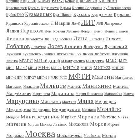
Коха
Краснов
Корягин
Косых
Кравченко
Коршия
Коцан
Крым
Красногорск
Кремль
Круг света
Ксения Федоровна
Кубенское озеро
Кузьминых
Кульков
Курдюмов
Куркино
Кубок ГМО
Кул-Шариф
ЛИТ
Л.Маврин
Курникова
Курский вокзал
ЛА-8
ЛЭП
Лазаренко
Ларикова
Лапин
Лев Плоткин
Леванов
Левдин
Левин
Ленин
Леннон
Лина
Леонов
Лихотэ
Лермонтов
Ли
Лида Ясенева
Лисковая
Лобашов
Лосев
Лосева
Луганский
Лоскутов
Лопатков
Лужники
Лукашенко
Лукичев
Лукоянова
Лух
Лыхин
Любитель
Лягушкин
М'АРС
М.Найдорф
МАКС
МГУ
Лёнька
М.Павлушенко
М.Сидорюк
МИГ-15
МИГ-23
МИ-2
МИ-6
МИ-1
МИ-4
МИ-24
МИГ-21
МИГ-25
МФТИ
Маврин
МИГ-25ПУ
МИГ-27
МИГ-29
МЛС
МПС
Магарычев
Мальцев
Манихино
Маниш
Манеж
Магомаев
Малышев
Маринина
Мануйлович
Маргарита
Мария Яковлевна
Маросейка
Марта
Маруценко
Маша
Маслаев
Медведев
Масляев
Меняйло
Медведева
Медведский
Медведица
Мезиано
Мингазетдинов
Миронов
Миракс
Митино
Мещера
Митта
Морев
Митягин
Михайлов
Миусы
Михаил Латыпов
Морева
Москва
Мочар
Морозко
Москва-река
Мосфильм