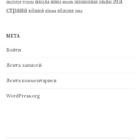
эта
школа
шлюз
экраноплан
эльфы
чистотел
чучела
шмель
страна
яблоня
юбилей
яблоки
ёлка
МЕТА
Войти
Лента записей
Лента комментариев
WordPress.org