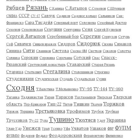
Рязань
Рябцев
С.Латыпов
С.Капица
С.Семенов
С.Штенцов
СССР
Савчук
СВЕМА
СУ-17
Садиков
Садовое кольцо
Сальников
Сан-
Сара Тисдейл
Франциско
Северный порт
Селезнева
Семейный Доктор
Сеня
Семушин
Семенов
Семеновская
Сенчурина
Сергей Кузнецов
Серегин
Сергей Латыпов
Серебряный бор
Серпухов
Сетунь
Сидорюк
Сивичев
Сидоров
Симаков
Сеф
Сивцев вражек
Сизова
Сити
Синица
Слетова
Славянов
Смена-8М
Снетков
Соколов
Солотча
Сорокин
Сотский
Спасск-
Солянка
Сорокина
Сорочаны
Спас
Рязанский
Ставарский
Сретенский монастырь
Старая Рязань
Стегалина
Старица
Статкевич
Столешников
Строгино
Студеникин
Студенческая
Суздаль
Суздальская
Сурин
Сходня
ТУ-95
ТУ-160
ТУ-144
Т.Валетина
Т.Мельяненко
Тарасов
Тверская
Таганка
Таджикистан
Таран
Тахтамышев
Тверская
Торжков
область
Тип-22
Тишкин
Тер-Крикоров
Титов
Ткачев
Третьяковка
Трофимов
Торжок
Торшина
Трубеж
Трубная
Тушино
Тюхтяев
Украина
Трусенков
Ту-22
Тула
Удот
ФУПМ
Унежев
Учватов
Ушаков
Улан-Удэ
Урал
Усенко
Уфа
ФВР
Феодоровский
ФУПМ50
Федоров
Федько
Ферапонтово
Филипенко