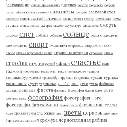
реставрация
рисунок
речные трамвайчики
роботы
родители
родник
самолёты
световой стол
рыбы
рябина
салют
самовар
свадьба
святой источник
север
свечение
свиязь
святые места
семейские
семья
смерть
сердце
сканограмма
скворец
скелет
скульптура
слива
слон
солнце
снег
собака
сморчок
события
сосна
спелеология
спорт
стекло
спелестология
сталактиты
староверы
старость
страницы истории
стены
страна берёзового ситца
странное
стрим
счастье
стройка
студия
сфера
сын
сугроб
таджики
творчество
театр огня
текст
телевидение
техника
туман
туризм
топинамбур
трамвай
троллейбус
трудные подростки
тюльпаны
у себя дома
утки
фабрика
убунту
уединенное
утята
фиеста
февраль
фото
фасады
физалис
философия
флаги
флот
фотография
фотография - это
фотовыставка
фотографы
фотокамеры
фотошкола
фреска
фотокружок
цветы
церковь
хризантемы
художник
храм
цвет
цирк
цирк
черемуха
черноплодная рябина
Вернадского
цыгане