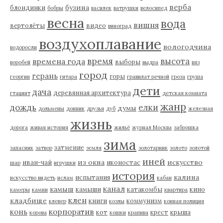
верба
бузина
блондинки
бобры
василек
ватрушки
велосипед
весна
вода
вишня
вертолёты
видео
виноград
воздухоплавание
вологодчина
водоросли
время
высота
времена года
выборы
воробей
выдра
вяз
город
герань
горы
георгин
гитара
гравилат речной
гроза
груша
дети
дача
деревянная архитектура
гтацинт
детская комната
жанр
дождь
елки
думы
дольмены
донник
друзья
дуб
железная
жизнь
дорога
живая история
жильё
журнал Москва
заброшка
зима
затмение
запасник
затвор
земля
золотарник
золото
золотой
иней
из окна
искусство
иван-чай
иконостас
шар
игрушки
история
калина
испытания
искусство видеть
ислам
кабан
канал
камыш
камыши
катакомбы
кино
камеры
камни
квартира
клен
кладбище
книги
коммунизм
клевер
козлы
конная полиция
корпоратив
конь
кот
крест
крыша
корова
кошки
крапива