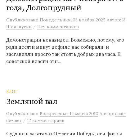
года, Долгопрудный
м
у
Опубликовано
Понедельник, 03 ноября 2025
Автор:
И.
/
Шелапутин
Нет комментариев
Демонстрации ненавидел. Возможно, потому, что
ради десяти минут дефиле нас собирали и
заставляли просто так стоять добрых два часа. К
советской власти отн...
БЛОГ
Земляной вал
Опубликовано
Воскресенье, 14 марта 2010
Автор:
chat-
/
de-mer
12 комментариев
Судя по плакатам о 40-летии Победы, эти фото я