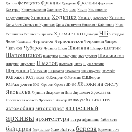
Франция
Фролкин
Фотоцентр
Фитиль
Фридман
Фурсенко
Херсон
Халтурин
Харитоньевский
Хасавюрт
Химки
Химкинское
Ходынка
Ховрино
Холод
Хохлов
водохранилище
Хорошево
Храм Всех Святых на Кулишках
Храм Святителя Николая в Клённиках
Храм
ЧБ
Хромченко
Успения на Успенском вражке
Ценькуш
Чатырдаг
Черников
Черноплеков
Чегем
Чекандин
Чечулинская
Чигирев
Чубаров
Шананин
Шапкин
Чикунов
Чувашия
Шаля
Шапиро
Шапошников
Шильников
Шаргунов
Шелапутин
Шендерович
Шматов
Шифрин
Шкуленко
Шолохов
Шпак
Шуваловский
Шурупова
Щелчков
Э.Ермаков
Экомасов
Электроугли
Эльтюбю
Ю.Волков
Ю.Зуйков
Ю.Козырев
Ю.Митягин
Ю.П.Петров
Яблоки на снегу
Ю.Разгуляев
Ю12
Юрасов
Юрьева
ЯК-130
Яковлева
Ярославль
Якушина
Яндульская
Янин
Янушкевич
авиация
авиамузей
Ярославская область
Ярошенко
абажур
аз грешный
автомобили
автопортрет
архивы
архитектура
астра
африканцы
бабье лето
береза
байдарка
бездомные
белолобый гусь
беременность