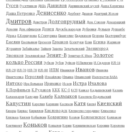
Гусев
Данилов
Гусятников
ДКБА
Дарвиновский музей
Даша Корягина
Денисенко
Даша Петренко
Дербент
Дианов
Дмитрий Жохов
Дмитров
Долгопрудный
Доветров
Дом Союзов
Домарацкий
Донец
Домени
Дом офицеров
Дружба народов
Дубровки
Дульцев
Душанбе
Дёржа
Е.Коршунова
Е.Сенчурина
Евангелие
Евдокимов
Егорова
Екатеринбург
Есина
Емелин
Ермаков
Емельянов
Еремеев
Есентуки
Есин
Жариков
Звенигород
Журавлев
Забайкалье
Зайцев
Зацепа
Зачатьевский
Зенит-В
Золотое
Звонков
Земляной вал
Зенитар-К 16мм
кольцо России
Зубков
Зубов
Зуйков
И.Пилюгин
И.Сидоров
ИЛ-14
Иванов
ИПМ
ИЛ-28
ИЛ-76
ИЛ-78
ИЛ-80
Иванилов
Иванова
Иероглиф
Ивантеевка
Измайлово
Ильина
Ильинский
Император ВАВА
Истра
Интеко
Ичалова
Иримико
Ира Большая
Исаев
К.Перфильев
К.Рудаков
ККК
КС-1
КСП
Кавказ
Кадышевский
Казань
Калмыков
Калибр
Каламкаров
Каледин
Каменец-Подольский
Капустин
Катя
Киенский
Карелия
Карякин
Касимов
Киев4
Кисловодск
Кимры
Кирвас
Кириллов
Клещеево городище
Клименко
Ковригино
Коломенское
Клязьма
Князев
Кобылкин
Козлов
Колпаков
Коньков
Континент
Копылов
Корин
Корнилиевская
Коровин
Королева