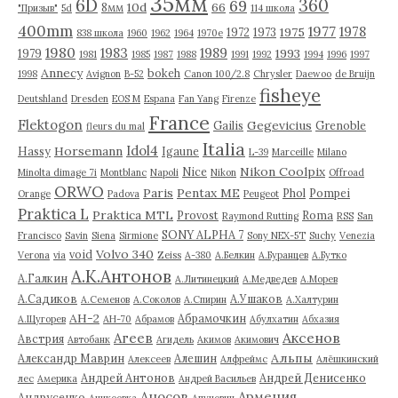
35мм
6D
360
69
10d
66
8мм
"Призыв"
5d
114 школа
400mm
1977
1978
1975
1972
1973
838 школа
1960
1962
1964
1970е
1980
1983
1989
1993
1979
1981
1985
1987
1988
1991
1992
1994
1996
1997
Annecy
bokeh
1998
Avignon
B-52
Canon 100/2.8
Chrysler
Daewoo
de Bruijn
fisheye
Deutshland
Dresden
EOS M
Espana
Fan Yang
Firenze
France
Flektogon
Gegevicius
Gailis
Grenoble
fleurs du mal
Italia
Idol4
Horsemann
Hassy
Igaune
L-39
Marceille
Milano
Nikon Coolpix
Nice
Minolta dimage 7i
Montblanc
Napoli
Nikon
Offroad
ORWO
Paris
Pentax ME
Phol
Pompei
Orange
Padova
Peugeot
Praktica L
Praktica MTL
Provost
Roma
Raymond Rutting
RSS
San
SONY ALPHA 7
Francisco
Savin
Siena
Sirmione
Sony NEX-5T
Suchy
Venezia
Volvo 340
void
Verona
via
Zeiss
А-380
А.Белкин
А.Буранцев
А.Бутко
А.К.Антонов
А.Галкин
А.Литинецкий
А.Медведев
А.Морев
А.Садиков
А.Ушаков
А.Семенов
А.Соколов
А.Спирин
А.Халтурин
АН-2
Абрамочкин
А.Щугорев
АН-70
Абрамов
Абулхатин
Абхазия
Аксенов
Агеев
Австрия
Автобанк
Агидель
Акимов
Акимович
Альпы
Александр Маврин
Алешин
Алексеев
Алфреймс
Алёшкинский
Андрей Антонов
Андрей Денисенко
лес
Америка
Андрей Васильев
Аносов
Армения
Андрусенко
Аникеевка
Апуневич