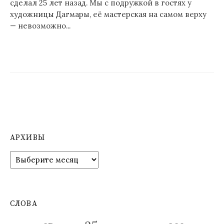
сделал 25 лет назад. Мы с подружкой в гостях у
художницы Дагмары, её мастерская на самом верху
— невозможно...
АРХИВЫ
А
р
х
и
в
СЛОВА
ы