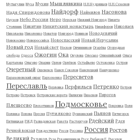
Мышлявкина
Мухин
Мутыгулин
Муха
Н.Н.Кудрявцев
Н.Н.Семенов
Найдорф
Насонова
Надя Спиридонова
Наймилов
Небо России
Неро
Наумов
Нерская
Нижний Новгород
Никита
Никитский монастырь
Никитин
Николаев
Столпник
Никифоров
Новодевичий
Николаева
Николенко
Новатор
Новгород
Новиков
Новоспасский
Новый Иерусалим
Новокосино
Новороссийск
Новый год
Новый свет
Носков
Овчинников
Огарёва
Огородная
Ожогин
Ока
слобода
Одесса
Окулова
Олесько
Олимпийский
Ольга
Карталова
Ольгово
Опарин
Орлов
Орлёнок
Остафьево
Остоженка
Остров
Очеретный
Ошевенск
Павел Соколов
Павелецкий
Павлушенко
Пересветов
Парамоновский овраг
Пархоменко
Переславль
Петренко
Перфильев
Перловка
Петров
Пирогов
Петрово
Петровск
Петровские ворота
Пилюгин
Пименов
Подмосковье
Плещеево
Плохотников
Покровка
Поля
Пьянов
Путилково
Полянка
Попова
Пресня
Пушкинский
Пятигорск
Рдейский
Рдея
Пятницкая
РЖД
Развадовская
Ракета
Расторгуев
Россия
Ростов
Речной вокзал
Рождествено
Росси
Россина
Великий
Рудаков
Руза
Рукавишников
Русе
Рыбаков Е.
Рысачок