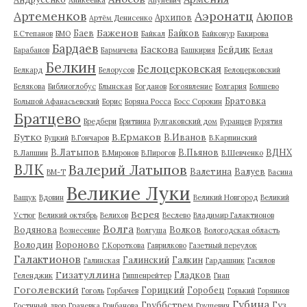
Артеменков
Аэронатц
Аюпов
Архипов
Артём Денисенко
Баженов
Баев
Байков
Б.Степанов
БМО
Байкал
Байконур
Бакирова
Бардаев
Баскова
Бейдик
Барабанов
Бармичева
Башкирия
Белая
Белкин
Белоцерковская
Белкард
Белорусов
Белоцерковский
Белякова
Библиоглобус
Блынская
Богданов
Богоявление
Болгария
Болшево
Братовка
Большой Афанасьевский
Борис
Боряна Росса
Босс Сорокин
Братцево
Бредбери
Бритвина
Булгаковский дом
Буранцев
Бурятия
Бутко
В.Ермаков
В.Иванов
Буцкий
В.Гончаров
В.Карпинский
В.Латыпов
В.Пьянов
ВДНХ
В.Лапшин
В.Миронов
В.Пирогов
В.Шевченко
ВЛК
Валерий Латыпов
Валетина
Валуев
ВМ-Т
Васина
Великие Луки
Ващук
Вдовин
Великий Новгород
Великий
Верея
Устюг
Великий октябрь
Велихов
Веслево
Владимир Галактионов
Волга
Водянова
Волков
Вознесение
Волгуша
Вологодская область
Володин
Вороново
Г.Короткова
Гаврилково
Газетный переулок
Галактионов
Галинский
Галкин
Галинская
Гардашник
Гасилов
Гизатуллина
Гладков
Геленджик
Гиппенрейтер
Гнап
Гоголевский
Горицкий
Горобец
Гоголь
Горбачев
Горький
Горяинов
Губина
Груббстрем
Гуз
Гостиный двор
Грачевка
Грибанова
Грушевич