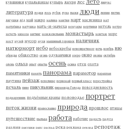
лето
лес
кувшинки
купальщицы
купырь
лагеря
линукс
люди
литература
лодки
лось
лубок
луна
лыжи
люпин
лютик
март
май
макро
масленица
лягушки
лёд
малина
мантия
мат
мать-и-мачеха
метель
матрёшка
матушка
мемуары
мертвяки
метро
монастырь
море
мечеть
мимоза
митинг
можжевельник
монтаж
наличник
мусор
мост
музей
мухи
мышиный горошек
натюрморт
небо
ню
небоскребы
невозвратимое
ночь
ноябрь
окно
общество
одуванчики
обряды
огонь
озеро
окопы
октябрь
осень
ольха
отец
охота
олень
опыт
опыты
осина
панорама
памятники
парамотор
память
параплан
пейзаж
паутина
пепелище
первомай
первый класс
перестройка
пикульник
печаль
повседневность
пиво
пирамида Голода
портрет
половодье
подъёмные краны
подмаренник
природа
поток жизни
прошлое
птицы
православие
работа
путешествие
рабочие
пыльца
радость
радуга
репортаж
река
разлив
реклама
ракушки
рапс
распад
рекорд