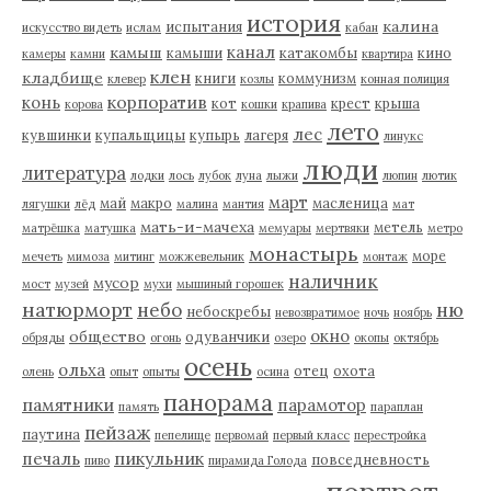
история
калина
испытания
искусство видеть
ислам
кабан
канал
камыш
камыши
катакомбы
кино
камеры
камни
квартира
клен
кладбище
книги
коммунизм
клевер
козлы
конная полиция
корпоратив
конь
кот
крест
крыша
корова
кошки
крапива
лето
лес
кувшинки
купальщицы
купырь
лагеря
линукс
люди
литература
лодки
лось
лубок
луна
лыжи
люпин
лютик
март
май
макро
масленица
лягушки
лёд
малина
мантия
мат
мать-и-мачеха
метель
матрёшка
матушка
мемуары
мертвяки
метро
монастырь
море
мечеть
мимоза
митинг
можжевельник
монтаж
наличник
мусор
мост
музей
мухи
мышиный горошек
натюрморт
небо
ню
небоскребы
невозвратимое
ночь
ноябрь
окно
общество
одуванчики
обряды
огонь
озеро
окопы
октябрь
осень
ольха
отец
охота
олень
опыт
опыты
осина
панорама
памятники
парамотор
память
параплан
пейзаж
паутина
пепелище
первомай
первый класс
перестройка
пикульник
печаль
повседневность
пиво
пирамида Голода