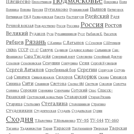
Подмосковье
Плещеево
Плохотников
Покровка
Поля
Пьянов
Путилково
Полянка
Попова
Пресня
Пушкинский
Пятигорск
Рдейский
Рдея
Пятницкая
РЖД
Развадовская
Ракета
Расторгуев
Россия
Ростов
Речной вокзал
Рождествено
Росси
Россина
Великий
Рудаков
Руза
Рукавишников
Русе
Рыбаков Е.
Рысачок
Рязань
Рябцев
С.Латыпов
С.Капица
С.Семенов
С.Штенцов
СССР
Савчук
СВЕМА
СУ-17
Садиков
Садовое кольцо
Сальников
Сан-
Сара Тисдейл
Франциско
Северный порт
Селезнева
Семейный Доктор
Сеня
Семушин
Семенов
Семеновская
Сенчурина
Сергей Кузнецов
Серегин
Сергей Латыпов
Серебряный бор
Серпухов
Сетунь
Сидорюк
Сивичев
Сидоров
Симаков
Сеф
Сивцев вражек
Сизова
Сити
Синица
Слетова
Славянов
Смена-8М
Снетков
Соколов
Солотча
Сорокин
Сотский
Спасск-
Солянка
Сорокина
Сорочаны
Спас
Рязанский
Ставарский
Сретенский монастырь
Старая Рязань
Стегалина
Старица
Статкевич
Столешников
Строгино
Студеникин
Студенческая
Суздаль
Суздальская
Сурин
Сходня
ТУ-95
ТУ-160
ТУ-144
Т.Валетина
Т.Мельяненко
Тарасов
Тверская
Таганка
Таджикистан
Таран
Тахтамышев
Тверская