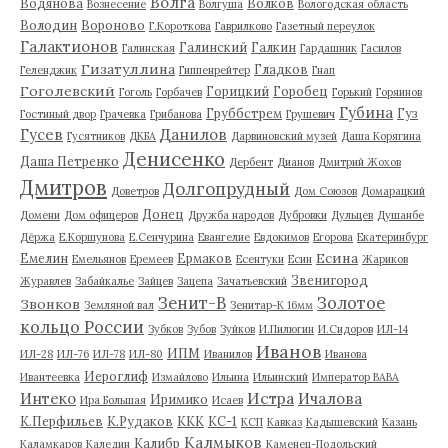
Волга
Водянова
Волков
Вознесение
Волгуша
Вологодская область
Володин
Вороново
Г.Короткова
Гаврилково
Газетный переулок
Галактионов
Галинский
Галкин
Галинская
Гардашник
Гасилов
Гизатуллина
Гладков
Геленджик
Гиппенрейтер
Гнап
Гоголевский
Горицкий
Горобец
Гоголь
Горбачев
Горький
Горяинов
Губина
Груббстрем
Гуз
Гостиный двор
Грачевка
Грибанова
Грушевич
Гусев
Данилов
Гусятников
ДКБА
Дарвиновский музей
Даша Корягина
Денисенко
Даша Петренко
Дербент
Дианов
Дмитрий Жохов
Дмитров
Долгопрудный
Доветров
Дом Союзов
Домарацкий
Донец
Домени
Дом офицеров
Дружба народов
Дубровки
Дульцев
Душанбе
Дёржа
Е.Коршунова
Е.Сенчурина
Евангелие
Евдокимов
Егорова
Екатеринбург
Есина
Емелин
Ермаков
Емельянов
Еремеев
Есентуки
Есин
Жариков
Звенигород
Журавлев
Забайкалье
Зайцев
Зацепа
Зачатьевский
Зенит-В
Золотое
Звонков
Земляной вал
Зенитар-К 16мм
кольцо России
Зубков
Зубов
Зуйков
И.Пилюгин
И.Сидоров
ИЛ-14
Иванов
ИПМ
ИЛ-28
ИЛ-76
ИЛ-78
ИЛ-80
Иванилов
Иванова
Иероглиф
Ивантеевка
Измайлово
Ильина
Ильинский
Император ВАВА
Истра
Интеко
Ичалова
Иримико
Ира Большая
Исаев
К.Перфильев
К.Рудаков
ККК
КС-1
КСП
Кавказ
Кадышевский
Казань
Калмыков
Калибр
Каламкаров
Каледин
Каменец-Подольский