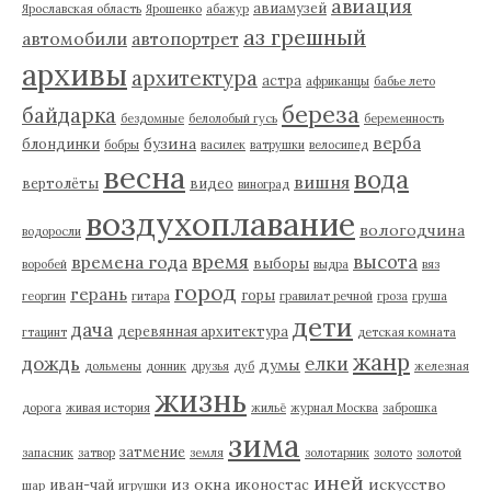
авиация
авиамузей
Ярославская область
Ярошенко
абажур
аз грешный
автомобили
автопортрет
архивы
архитектура
астра
африканцы
бабье лето
береза
байдарка
бездомные
белолобый гусь
беременность
верба
бузина
блондинки
бобры
василек
ватрушки
велосипед
весна
вода
вишня
вертолёты
видео
виноград
воздухоплавание
вологодчина
водоросли
время
высота
времена года
выборы
воробей
выдра
вяз
город
герань
горы
георгин
гитара
гравилат речной
гроза
груша
дети
дача
деревянная архитектура
гтацинт
детская комната
жанр
дождь
елки
думы
дольмены
донник
друзья
дуб
железная
жизнь
дорога
живая история
жильё
журнал Москва
заброшка
зима
затмение
запасник
затвор
земля
золотарник
золото
золотой
иней
из окна
искусство
иван-чай
иконостас
шар
игрушки