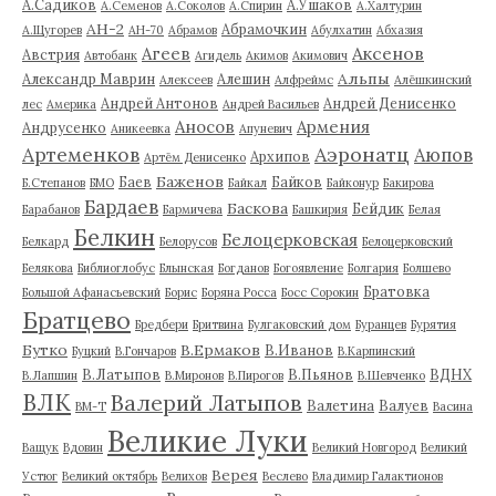
А.Садиков
А.Ушаков
А.Семенов
А.Соколов
А.Спирин
А.Халтурин
АН-2
Абрамочкин
А.Щугорев
АН-70
Абрамов
Абулхатин
Абхазия
Аксенов
Агеев
Австрия
Автобанк
Агидель
Акимов
Акимович
Альпы
Александр Маврин
Алешин
Алексеев
Алфреймс
Алёшкинский
Андрей Антонов
Андрей Денисенко
лес
Америка
Андрей Васильев
Аносов
Армения
Андрусенко
Аникеевка
Апуневич
Артеменков
Аэронатц
Аюпов
Архипов
Артём Денисенко
Баженов
Баев
Байков
Б.Степанов
БМО
Байкал
Байконур
Бакирова
Бардаев
Баскова
Бейдик
Барабанов
Бармичева
Башкирия
Белая
Белкин
Белоцерковская
Белкард
Белорусов
Белоцерковский
Белякова
Библиоглобус
Блынская
Богданов
Богоявление
Болгария
Болшево
Братовка
Большой Афанасьевский
Борис
Боряна Росса
Босс Сорокин
Братцево
Бредбери
Бритвина
Булгаковский дом
Буранцев
Бурятия
Бутко
В.Ермаков
В.Иванов
Буцкий
В.Гончаров
В.Карпинский
В.Латыпов
В.Пьянов
ВДНХ
В.Лапшин
В.Миронов
В.Пирогов
В.Шевченко
ВЛК
Валерий Латыпов
Валетина
Валуев
ВМ-Т
Васина
Великие Луки
Ващук
Вдовин
Великий Новгород
Великий
Верея
Устюг
Великий октябрь
Велихов
Веслево
Владимир Галактионов