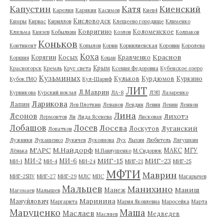
Капустин
Катя
Киенский
Карелия
Карякин
Касимов
Киев4
Кисловодск
Кимры
Кирвас
Кириллов
Клещеево городище
Клименко
Ковригино
Коломенское
Клязьма
Князев
Кобылкин
Козлов
Колпаков
Коньков
Континент
Копылов
Корин
Корнилиевская
Коровин
Королева
Коха
Краснов
Корягин
Косых
Кравченко
Коршия
Коцан
Крым
Красногорск
Кремль
Круг света
Ксения Федоровна
Кубенское озеро
Кузьминых
Кульков
Курдюмов
Куркино
Кубок ГМО
Кул-Шариф
ЛИТ
Л.Маврин
Курникова
Курский вокзал
ЛА-8
ЛЭП
Лазаренко
Ларикова
Лапин
Лев Плоткин
Леванов
Левдин
Левин
Ленин
Леннон
Лина
Леонов
Лихотэ
Лермонтов
Ли
Лида Ясенева
Лисковая
Лобашов
Лосев
Лосева
Луганский
Лоскутов
Лопатков
Лужники
Лукашенко
Лукичев
Лукоянова
Лух
Лыхин
Любитель
Лягушкин
М'АРС
М.Найдорф
МАКС
МГУ
Лёнька
М.Павлушенко
М.Сидорюк
МИГ-15
МИГ-23
МИ-2
МИ-6
МИ-1
МИ-4
МИ-24
МИГ-21
МИГ-25
МФТИ
Маврин
МИГ-25ПУ
МИГ-27
МИГ-29
МЛС
МПС
Магарычев
Мальцев
Манихино
Маниш
Манеж
Магомаев
Малышев
Маринина
Мануйлович
Маргарита
Мария Яковлевна
Маросейка
Марта
Маруценко
Маша
Маслаев
Медведев
Масляев