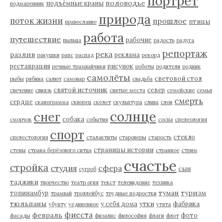
портрет
половодье
подъёмные краны
подмаренник
природа
поток жизни
прошлое
птицы
православие
работа
путешествие
рабочие
пыльца
радость
радуга
репортаж
река
разлив
реклама
ракушки
рапс
распад
рекорд
реставрация
рисунок
речные трамвайчики
роботы
родители
родник
самолёты
световой стол
рыбы
рябина
салют
самовар
свадьба
святой источник
север
свечение
свиязь
святые места
семейские
семья
смерть
сердце
сканограмма
скворец
скелет
скульптура
слива
слон
солнце
снег
собака
сморчок
события
сосна
спелеология
спорт
стекло
спелестология
сталактиты
староверы
старость
страницы истории
стены
страна берёзового ситца
странное
стрим
счастье
стройка
студия
сфера
сын
сугроб
таджики
творчество
театр огня
текст
телевидение
техника
туман
туризм
топинамбур
трамвай
троллейбус
трудные подростки
тюльпаны
у себя дома
утки
фабрика
убунту
уединенное
утята
фиеста
февраль
фото
фасады
физалис
философия
флаги
флот