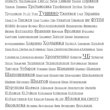
Торжков
область
Тип-22
Тишкин
Тер-Крикоров
Титов
Ткачев
Третьяковка
Трофимов
Торжок
Торшина
Трубеж
Трубная
Тушино
Тюхтяев
Украина
Трусенков
Ту-22
Тула
Удот
ФУПМ
Унежев
Учватов
Ушаков
Улан-Удэ
Урал
Усенко
Уфа
ФВР
Феодоровский
ФУПМ50
Федоров
Федько
Ферапонтово
Филипенко
Франция
Фролкин
Фотоцентр
Фитиль
Фридман
Фурсенко
Херсон
Халтурин
Харитоньевский
Хасавюрт
Химки
Химкинское
Ходынка
Ховрино
Холод
Хохлов
водохранилище
Хорошево
Храм Всех Святых на Кулишках
Храм Святителя Николая в Клённиках
Храм
ЧБ
Хромченко
Успения на Успенском вражке
Ценькуш
Чатырдаг
Черников
Черноплеков
Чегем
Чекандин
Чечулинская
Чигирев
Чубаров
Шананин
Шапкин
Чикунов
Чувашия
Шаля
Шапиро
Шапошников
Шильников
Шаргунов
Шелапутин
Шендерович
Шматов
Шифрин
Шкуленко
Шолохов
Шпак
Шуваловский
Шурупова
Щелчков
Э.Ермаков
Экомасов
Электроугли
Эльтюбю
Ю.Волков
Ю.Зуйков
Ю.Козырев
Ю.Митягин
Ю.П.Петров
Яблоки на снегу
Ю.Разгуляев
Ю12
Юрасов
Юрьева
ЯК-130
Яковлева
Ярославль
Якушина
Яндульская
Янин
Янушкевич