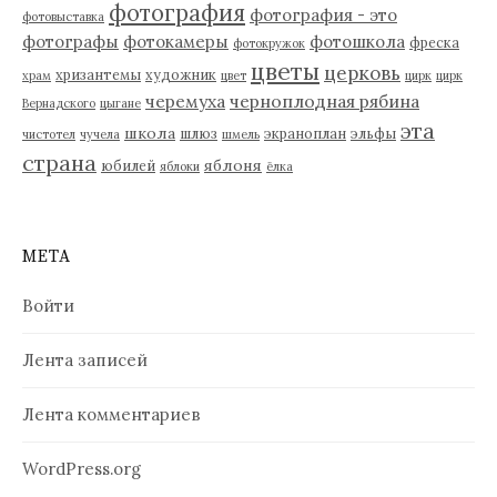
фотография
фотография - это
фотовыставка
фотографы
фотокамеры
фотошкола
фреска
фотокружок
цветы
церковь
хризантемы
художник
храм
цвет
цирк
цирк
черемуха
черноплодная рябина
Вернадского
цыгане
эта
школа
шлюз
экраноплан
эльфы
чистотел
чучела
шмель
страна
яблоня
юбилей
яблоки
ёлка
МЕТА
Войти
Лента записей
Лента комментариев
WordPress.org