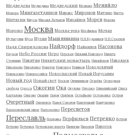
Меняйло
Медведева
Медведский
Медведица
Мезиано
Мингазетдинов
Миронов
Миракс
Митино
Мещера
Митта
Морев
Митягин
Михайлов
Миусы
Михаил Латыпов
Морева
Москва
Мочар
Морозко
Москва-река
Мосфильм
Мышлявкина
Мухин
Мутыгулин
Муха
Н.Н.Кудрявцев
Н.Н.Семенов
Найдорф
Насонова
Надя Спиридонова
Наймилов
Небо России
Неро
Наумов
Нерская
Нижний Новгород
Никита
Никитский монастырь
Никитин
Николаев
Столпник
Никифоров
Новодевичий
Николаева
Николенко
Новатор
Новгород
Новиков
Новоспасский
Новый Иерусалим
Новокосино
Новороссийск
Новый год
Новый свет
Носков
Овчинников
Огарёва
Огородная
Ожогин
Ока
слобода
Одесса
Окулова
Олесько
Олимпийский
Ольга
Карталова
Ольгово
Опарин
Орлов
Орлёнок
Остафьево
Остоженка
Остров
Очеретный
Ошевенск
Павел Соколов
Павелецкий
Павлушенко
Пересветов
Парамоновский овраг
Пархоменко
Переславль
Петренко
Перфильев
Перловка
Петров
Пирогов
Петрово
Петровск
Петровские ворота
Пилюгин
Пименов