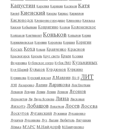
Капустин
Катя
Карелия
Карякин
Касимов
Киенский
Киев4
Кимры
Кирвас
Кириллов
Кисловодск
Клещеево городище
Клименко
Клязьма
Ковригино
Коломенское
Князев
Кобылкин
Козлов
Коньков
Колпаков
Континент
Копылов
Корин
Корягин
Корнилиевская
Коровин
Королева
Коршия
Коха
Краснов
Косых
Кравченко
Коцан
Крым
Красногорск
Кремль
Круг света
Ксения
Кузьминых
Федоровна
Кубенское озеро
Кубок ГМО
Кульков
Курдюмов
Куркино
Кул-Шариф
ЛИТ
Л.Маврин
Курникова
Курский вокзал
ЛА-8
Ларикова
Лапин
ЛЭП
Лазаренко
Лев Плоткин
Леонов
Леванов
Левдин
Левин
Ленин
Леннон
Лина
Лермонтов
Ли
Лида Ясенева
Лисковая
Лобашов
Лосев
Лосева
Лихотэ
Лопатков
Луганский
Лоскутов
Лужники
Лукашенко
Лукичев
Лукоянова
Лух
Лыхин
Любитель
Лягушкин
М'АРС
М.Найдорф
Лёнька
М.Павлушенко