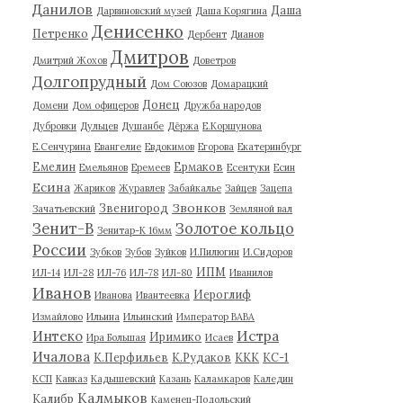
Данилов
Даша
Дарвиновский музей
Даша Корягина
Денисенко
Петренко
Дербент
Дианов
Дмитров
Дмитрий Жохов
Доветров
Долгопрудный
Дом Союзов
Домарацкий
Донец
Домени
Дом офицеров
Дружба народов
Дубровки
Дульцев
Душанбе
Дёржа
Е.Коршунова
Е.Сенчурина
Евангелие
Евдокимов
Егорова
Екатеринбург
Емелин
Ермаков
Емельянов
Еремеев
Есентуки
Есин
Есина
Жариков
Журавлев
Забайкалье
Зайцев
Зацепа
Звонков
Звенигород
Зачатьевский
Земляной вал
Зенит-В
Золотое кольцо
Зенитар-К 16мм
России
Зубков
Зубов
Зуйков
И.Пилюгин
И.Сидоров
ИПМ
ИЛ-14
ИЛ-28
ИЛ-76
ИЛ-78
ИЛ-80
Иванилов
Иванов
Иероглиф
Иванова
Ивантеевка
Измайлово
Ильина
Ильинский
Император ВАВА
Истра
Интеко
Иримико
Ира Большая
Исаев
Ичалова
К.Перфильев
К.Рудаков
ККК
КС-1
КСП
Кавказ
Кадышевский
Казань
Каламкаров
Каледин
Калмыков
Калибр
Каменец-Подольский