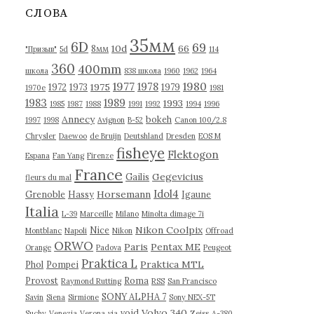
в
СЛОВА
ы
35мм
6D
69
10d
66
8мм
"Призыв"
5d
114
360
400mm
школа
838 школа
1960
1962
1964
1977
1980
1978
1975
1972
1973
1979
1970е
1981
1983
1989
1993
1985
1987
1988
1991
1992
1994
1996
Annecy
bokeh
1997
1998
Avignon
B-52
Canon 100/2.8
Chrysler
Daewoo
de Bruijn
Deutshland
Dresden
EOS M
fisheye
Flektogon
Espana
Fan Yang
Firenze
France
Gegevicius
Gailis
fleurs du mal
Idol4
Horsemann
Grenoble
Hassy
Igaune
Italia
L-39
Marceille
Milano
Minolta dimage 7i
Nikon Coolpix
Nice
Montblanc
Napoli
Nikon
Offroad
ORWO
Paris
Pentax ME
Orange
Padova
Peugeot
Praktica L
Praktica MTL
Phol
Pompei
Provost
Roma
Raymond Rutting
RSS
San Francisco
SONY ALPHA 7
Savin
Siena
Sirmione
Sony NEX-5T
Volvo 340
void
Suchy
Venezia
Verona
via
Zeiss
А-380