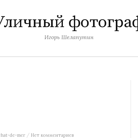
Уличный фотогра
Игорь Шелапутин
/
chat-de-mer
Нет комментариев