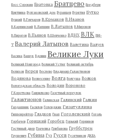
Братцево
Братовка
Босс Сорокин
Бредбери
Бутко
Бритвина
Булгаковский дом
Буранцев
Бурятия
В.Ермаков
В.Иванов
Буцкий
В.Гончаров
В.Латыпов
В.Карпинский
В.Лапшин
В.Миронов
ВЛК
В.Пьянов
ВДНХ
В.Пирогов
В.Шевченко
ВМ-
Валерий Латыпов
Валетина
Валуев
Т
Великие Луки
Васина
Ващук
Вдовин
Великий Новгород
Великий Устюг
Великий октябрь
Верея
Велихов
Веслево
Владимир Галактионов
Волга
Водянова
Волков
Вознесение
Волгуша
Володин
Вороново
Вологодская область
Г.Короткова
Гаврилково
Газетный переулок
Галактионов
Галинский
Галкин
Галинская
Гизатуллина
Гардашник
Гасилов
Геленджик
Гоголевский
Гладков
Гиппенрейтер
Гнап
Гоголь
Горицкий
Горобец
Горбачев
Горький
Горяинов
Груббстрем
Гостиный двор
Грачевка
Грибанова
Губина
Гусев
Гуз
Грушевич
Гусятников
ДКБА