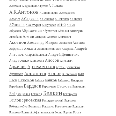
А.Галкин
А.Белкин
А.Буранцев
А.Бутко
А.К.Антонов
А.Литинецкий
А.Медведев
А.Садиков
А.Морев
А.Семенов
А.Соколов
А.Спирин
АН-2
А.Ушаков
А.Халтурин
А.Щугорев
АН-70
Абрамочкин
Австрия
Абрамов
Абулхатин
Абхазия
Агеев
Автобанк
Агидель
Акимов
Акимович
Аксенов
Александр Маврин
Алешин
Алексеев
Альпы
Андрей
Алфреймс
Алёшкинский лес
Америка
Антонов
Андрей Денисенко
Андрей Васильев
Аносов
Андрусенко
Аникеевка
Апуневич
Артеменков
Армения
Артём Денисенко
Аэронатц
Аюпов
Архипов
Б.Степанов
БМО
Баженов
Баев
Байков
Байкал
Байконур
Бакирова
Бардаев
Баскова
Барабанов
Бармичева
Башкирия
Белкин
Бейдик
Белая
Белкард
Белорусов
Белоцерковская
Белоцерковский
Белякова
Библиоглобус
Блынская
Богданов
Богоявление
Болгария
Болшево
Большой Афанасьевский
Борис
Боряна Росса