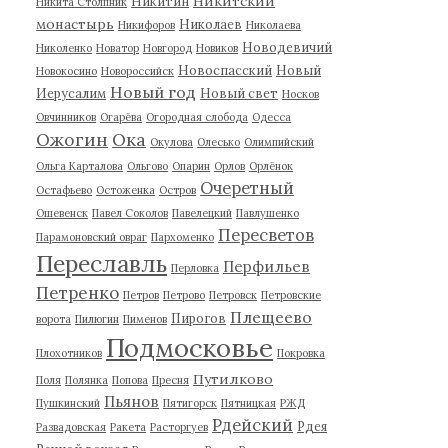
Никитский
Никитин
Никита Столпник
монастырь
Николаев
Никифоров
Николаева
Новодевичий
Николенко
Новатор
Новгород
Новиков
Новоспасский
Новый
Новокосино
Новороссийск
Новый год
Иерусалим
Новый свет
Носков
Овчинников
Огарёва
Огородная слобода
Одесса
Ожогин
Ока
Окулова
Олесько
Олимпийский
Ольга Карталова
Ольгово
Опарин
Орлов
Орлёнок
Очеретный
Остафьево
Остоженка
Остров
Ошевенск
Павел Соколов
Павелецкий
Павлушенко
Пересветов
Парамоновский овраг
Пархоменко
Переславль
Перфильев
Перловка
Петренко
Петров
Петрово
Петровск
Петровские
Плещеево
Пирогов
ворота
Пилюгин
Пименов
Подмосковье
Плохотников
Покровка
Путилково
Поля
Полянка
Попова
Пресня
Пьянов
Пушкинский
Пятигорск
Пятницкая
РЖД
Рдейский
Рдея
Развадовская
Ракета
Расторгуев