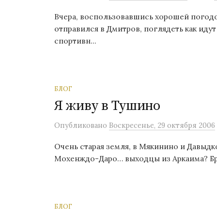
о
Вчера, воспользовавшись хорошей погодо
м
отправился в Дмитров, поглядеть как идут
у
спортивн...
БЛОГ
Я живу в Тушино
Опубликовано
Воскресенье, 29 октября 2006
Очень старая земля, в Мякинино и Давыдк
Мохенждо-Даро… выходцы из Аркаима? Брат
БЛОГ