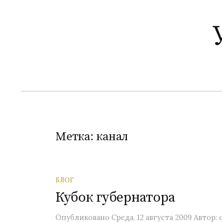
П
е
р
е
й
т
и
к
с
о
Метка:
канал
д
е
р
БЛОГ
ж
Кубок губернатора
и
м
Опубликовано
Среда, 12 августа 2009
Автор: