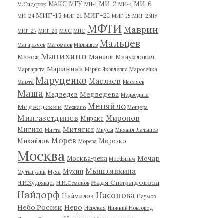
МАКС
МГУ
МИ-2
МИ-6
М.Сидорюк
МИ-1
МИ-4
МИГ-15
МИГ-23
МИ-24
МИГ-21
МИГ-25
МИГ-25ПУ
МФТИ
Маврин
МИГ-27
МИГ-29
МЛС
МПС
Мальцев
Магарычев
Магомаев
Малышев
Манихино
Маниш
Манеж
Мануйлович
Маринина
Маргарита
Мария Яковлевна
Маросейка
Маруценко
Маслаев
Марта
Масляев
Маша
Медведева
Медведев
Медведица
Меняйло
Медведский
Мезиано
Мещера
Мингазетдинов
Миронов
Миракс
Митягин
Митино
Митта
Миусы
Михаил Латыпов
Морев
Михайлов
Морозко
Морева
Москва
Мочар
Москва-река
Мосфильм
Мышлявкина
Мухин
Мутыгулин
Муха
Надя Спиридонова
Н.Н.Кудрявцев
Н.Н.Семенов
Найдорф
Насонова
Наймилов
Наумов
Небо России
Неро
Нерская
Нижний Новгород