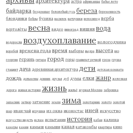
архитектура
астра
африканцы
бабье лето
береза
байдарка
бездомные
белолобый гусь
беременность
верба
бузина
блондинки
бобры
василек
ватрушки
велосипед
весна
вода
вишня
вертолёты
видео
виноград
воздухоплавание
вологодчина
водоросли
время
высота
времена года
выборы
воробей
выдра
вяз
город
герань
горы
георгин
гитара
гравилат речной
гроза
груша
дети
дача
деревянная архитектура
гтацинт
детская комната
жанр
дождь
елки
думы
дольмены
донник
друзья
дуб
железная
жизнь
дорога
живая история
жильё
журнал Москва
заброшка
зима
затмение
запасник
затвор
земля
золотарник
золото
золотой
иней
из окна
искусство
иван-чай
иконостас
шар
игрушки
история
калина
испытания
искусство видеть
ислам
кабан
канал
камыш
камыши
катакомбы
кино
камеры
камни
квартира