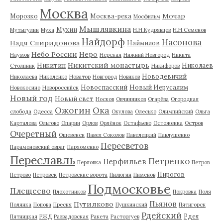
Москва
Мочар
Морозко
Москва-река
Мосфильм
Мышлявкина
Мухин
Мутыгулин
Муха
Н.Н.Кудрявцев
Н.Н.Семенов
Найдорф
Насонова
Надя Спиридонова
Наймилов
Небо России
Неро
Наумов
Нерская
Нижний Новгород
Никита
Никитский монастырь
Никитин
Николаев
Столпник
Никифоров
Новодевичий
Николаева
Николенко
Новатор
Новгород
Новиков
Новоспасский
Новый Иерусалим
Новокосино
Новороссийск
Новый год
Новый свет
Носков
Овчинников
Огарёва
Огородная
Ожогин
Ока
слобода
Одесса
Окулова
Олесько
Олимпийский
Ольга
Карталова
Ольгово
Опарин
Орлов
Орлёнок
Остафьево
Остоженка
Остров
Очеретный
Ошевенск
Павел Соколов
Павелецкий
Павлушенко
Пересветов
Парамоновский овраг
Пархоменко
Переславль
Петренко
Перфильев
Перловка
Петров
Пирогов
Петрово
Петровск
Петровские ворота
Пилюгин
Пименов
Подмосковье
Плещеево
Плохотников
Покровка
Поля
Пьянов
Путилково
Полянка
Попова
Пресня
Пушкинский
Пятигорск
Рдейский
Рдея
Пятницкая
РЖД
Развадовская
Ракета
Расторгуев