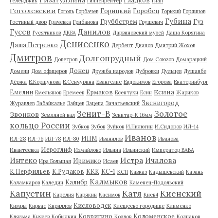
Геленджик
Гиппенрейтер
Гнап
Гоголевский
Горицкий
Горобец
Гоголь
Горбачев
Горький
Горяинов
Губина
Груббстрем
Гуз
Гостиный двор
Грачевка
Грибанова
Грушевич
Гусев
Данилов
Гусятников
ДКБА
Дарвиновский музей
Даша Корягина
Денисенко
Даша Петренко
Дербент
Дианов
Дмитрий Жохов
Дмитров
Долгопрудный
Доветров
Дом Союзов
Домарацкий
Донец
Домени
Дом офицеров
Дружба народов
Дубровки
Дульцев
Душанбе
Дёржа
Е.Коршунова
Е.Сенчурина
Евангелие
Евдокимов
Егорова
Екатеринбург
Есина
Емелин
Ермаков
Емельянов
Еремеев
Есентуки
Есин
Жариков
Звенигород
Журавлев
Забайкалье
Зайцев
Зацепа
Зачатьевский
Зенит-В
Золотое
Звонков
Земляной вал
Зенитар-К 16мм
кольцо России
Зубков
Зубов
Зуйков
И.Пилюгин
И.Сидоров
ИЛ-14
Иванов
ИПМ
ИЛ-28
ИЛ-76
ИЛ-78
ИЛ-80
Иванилов
Иванова
Иероглиф
Ивантеевка
Измайлово
Ильина
Ильинский
Император ВАВА
Истра
Интеко
Ичалова
Иримико
Ира Большая
Исаев
К.Перфильев
К.Рудаков
ККК
КС-1
КСП
Кавказ
Кадышевский
Казань
Калмыков
Калибр
Каламкаров
Каледин
Каменец-Подольский
Капустин
Катя
Киенский
Карелия
Карякин
Касимов
Киев4
Кисловодск
Кимры
Кирвас
Кириллов
Клещеево городище
Клименко
Ковригино
Коломенское
Клязьма
Князев
Кобылкин
Козлов
Колпаков