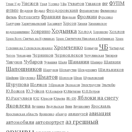
ФУПМ
Унежев
Учватов
Ушаков
Улан-Удэ
Урал
Усенко
Уфа
ФВР
Феодоровский
ФУПМ50
Федоров
Федько
Ферапонтово
Филипенко
Франция
Фролкин
Фотоцентр
Фитиль
Фридман
Фурсенко
Херсон
Халтурин
Харитоньевский
Хасавюрт
Химки
Химкинское
Ходынка
Ховрино
Холод
Хохлов
водохранилище
Хорошево
Храм Всех Святых на Кулишках
Храм Святителя Николая в Клённиках
Храм
ЧБ
Хромченко
Успения на Успенском вражке
Ценькуш
Чатырдаг
Черников
Черноплеков
Чегем
Чекандин
Чечулинская
Чигирев
Чубаров
Шананин
Шапкин
Чикунов
Чувашия
Шаля
Шапиро
Шапошников
Шильников
Шаргунов
Шелапутин
Шендерович
Шматов
Шифрин
Шкуленко
Шолохов
Шпак
Шуваловский
Шурупова
Щелчков
Э.Ермаков
Экомасов
Электроугли
Эльтюбю
Ю.Волков
Ю.Зуйков
Ю.Козырев
Ю.Митягин
Ю.П.Петров
Яблоки на снегу
Ю.Разгуляев
Ю12
Юрасов
Юрьева
ЯК-130
Яковлева
Ярославль
Якушина
Яндульская
Янин
Янушкевич
авиация
авиамузей
Ярославская область
Ярошенко
абажур
аз грешный
автомобили
автопортрет
архивы