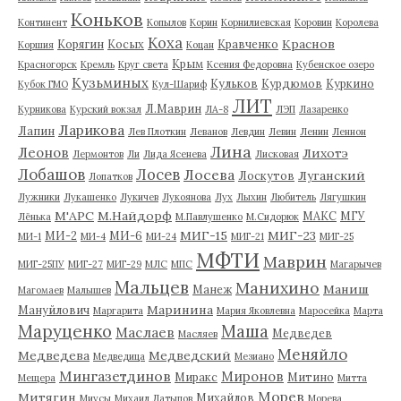
Коньков
Континент
Копылов
Корин
Корнилиевская
Коровин
Королева
Коха
Краснов
Корягин
Косых
Кравченко
Коршия
Коцан
Крым
Красногорск
Кремль
Круг света
Ксения Федоровна
Кубенское озеро
Кузьминых
Кульков
Курдюмов
Куркино
Кубок ГМО
Кул-Шариф
ЛИТ
Л.Маврин
Курникова
Курский вокзал
ЛА-8
ЛЭП
Лазаренко
Ларикова
Лапин
Лев Плоткин
Леванов
Левдин
Левин
Ленин
Леннон
Лина
Леонов
Лихотэ
Лермонтов
Ли
Лида Ясенева
Лисковая
Лобашов
Лосев
Лосева
Луганский
Лоскутов
Лопатков
Лужники
Лукашенко
Лукичев
Лукоянова
Лух
Лыхин
Любитель
Лягушкин
М'АРС
М.Найдорф
МАКС
МГУ
Лёнька
М.Павлушенко
М.Сидорюк
МИГ-15
МИГ-23
МИ-2
МИ-6
МИ-1
МИ-4
МИ-24
МИГ-21
МИГ-25
МФТИ
Маврин
МИГ-25ПУ
МИГ-27
МИГ-29
МЛС
МПС
Магарычев
Мальцев
Манихино
Маниш
Манеж
Магомаев
Малышев
Маринина
Мануйлович
Маргарита
Мария Яковлевна
Маросейка
Марта
Маруценко
Маша
Маслаев
Медведев
Масляев
Меняйло
Медведева
Медведский
Медведица
Мезиано
Мингазетдинов
Миронов
Миракс
Митино
Мещера
Митта
Морев
Митягин
Михайлов
Миусы
Михаил Латыпов
Морева