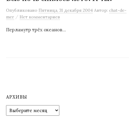
м
Опубликовано
Пятница, 31 декабря 2004
Автор:
chat-de-
у
/
mer
Нет комментариев
Перламутр трёх океанов…
АРХИВЫ
А
р
х
и
в