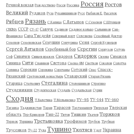
Россия
Ростов
Речной вокзал
Рождествено
Росси
Россина
Великий
Рудаков
Руза
Рукавишников
Русе
Рыбаков Е.
Рысачок
Рязань
Рябцев
С.Латыпов
С.Капица
С.Семенов
С.Штенцов
СССР
Савчук
СВЕМА
СУ-17
Садиков
Садовое кольцо
Сальников
Сан-
Сара Тисдейл
Франциско
Северный порт
Селезнева
Семейный Доктор
Сеня
Семушин
Семенов
Семеновская
Сенчурина
Сергей Кузнецов
Серегин
Сергей Латыпов
Серебряный бор
Серпухов
Сетунь
Сидорюк
Сивичев
Сидоров
Симаков
Сеф
Сивцев вражек
Сизова
Сити
Синица
Слетова
Славянов
Смена-8М
Снетков
Соколов
Солотча
Сорокин
Сотский
Спасск-
Солянка
Сорокина
Сорочаны
Спас
Рязанский
Ставарский
Сретенский монастырь
Старая Рязань
Стегалина
Старица
Статкевич
Столешников
Строгино
Студеникин
Студенческая
Суздаль
Суздальская
Сурин
Сходня
ТУ-95
ТУ-160
ТУ-144
Т.Валетина
Т.Мельяненко
Тарасов
Тверская
Таганка
Таджикистан
Таран
Тахтамышев
Тверская
Торжков
область
Тип-22
Тишкин
Тер-Крикоров
Титов
Ткачев
Третьяковка
Трофимов
Торжок
Торшина
Трубеж
Трубная
Тушино
Тюхтяев
Украина
Трусенков
Ту-22
Тула
Удот