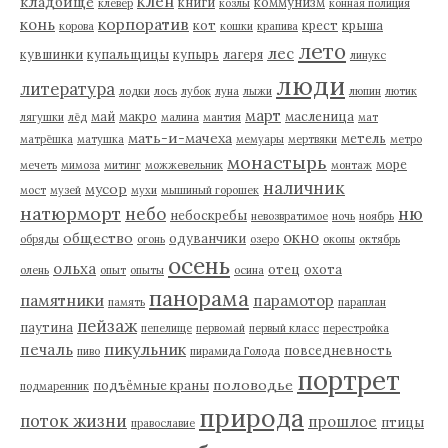
клен
кладбище
книги
коммунизм
клевер
козлы
конная полиция
корпоратив
конь
кот
крест
крыша
корова
кошки
крапива
лето
лес
кувшинки
купальщицы
купырь
лагеря
линукс
люди
литература
лодки
лось
лубок
луна
лыжи
люпин
лютик
март
май
макро
масленица
лягушки
лёд
малина
мантия
мат
мать-и-мачеха
метель
матрёшка
матушка
мемуары
мертвяки
метро
монастырь
море
мечеть
мимоза
митинг
можжевельник
монтаж
наличник
мусор
мост
музей
мухи
мышиный горошек
натюрморт
небо
ню
небоскребы
невозвратимое
ночь
ноябрь
окно
общество
одуванчики
обряды
огонь
озеро
окопы
октябрь
осень
ольха
отец
охота
олень
опыт
опыты
осина
панорама
памятники
парамотор
память
параплан
пейзаж
паутина
пепелище
первомай
первый класс
перестройка
пикульник
печаль
повседневность
пиво
пирамида Голода
портрет
половодье
подъёмные краны
подмаренник
природа
поток жизни
прошлое
птицы
православие