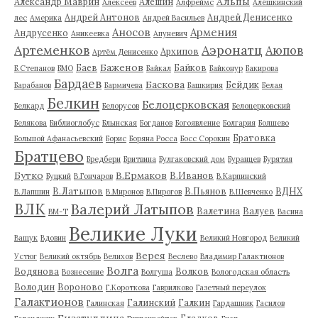
Альпы
Александр Маврин
Алешин
Алексеев
Алфреймс
Алёшкинский
Андрей Антонов
Андрей Денисенко
лес
Америка
Андрей Васильев
Аносов
Армения
Андрусенко
Аникеевка
Апуневич
Артеменков
Аэронатц
Аюпов
Архипов
Артём Денисенко
Баженов
Баев
Байков
Б.Степанов
БМО
Байкал
Байконур
Бакирова
Бардаев
Баскова
Бейдик
Барабанов
Бармичева
Башкирия
Белая
Белкин
Белоцерковская
Белкард
Белорусов
Белоцерковский
Белякова
Библиоглобус
Блынская
Богданов
Богоявление
Болгария
Болшево
Братовка
Большой Афанасьевский
Борис
Боряна Росса
Босс Сорокин
Братцево
Бредбери
Бритвина
Булгаковский дом
Буранцев
Бурятия
Бутко
В.Ермаков
В.Иванов
Буцкий
В.Гончаров
В.Карпинский
В.Латыпов
В.Пьянов
ВДНХ
В.Лапшин
В.Миронов
В.Пирогов
В.Шевченко
ВЛК
Валерий Латыпов
Валетина
Валуев
ВМ-Т
Васина
Великие Луки
Ващук
Вдовин
Великий Новгород
Великий
Верея
Устюг
Великий октябрь
Велихов
Веслево
Владимир Галактионов
Волга
Водянова
Волков
Вознесение
Волгуша
Вологодская область
Володин
Вороново
Г.Короткова
Гаврилково
Газетный переулок
Галактионов
Галинский
Галкин
Галинская
Гардашник
Гасилов
Гизатуллина
Гладков