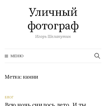
П
Уличный
е
р
фотограф
е
й
т
Игорь Шелапутин
и
к
Н
с
а
МЕНЮ
й
о
т
и
д
:
е
Метка:
камни
р
ж
и
БЛОГ
м
Всю ночь снилось лето. И ты.
о