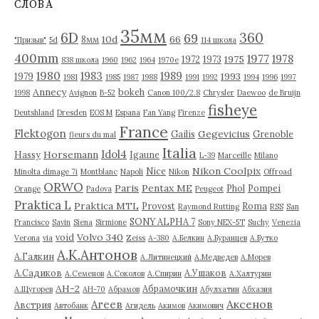
СЛОВА
ы
35мм
6D
360
69
10d
66
8мм
"Призыв"
5d
114 школа
400mm
1977
1978
1975
1972
1973
838 школа
1960
1962
1964
1970е
1980
1983
1989
1993
1979
1981
1985
1987
1988
1991
1992
1994
1996
1997
Annecy
bokeh
1998
Avignon
B-52
Canon 100/2.8
Chrysler
Daewoo
de Bruijn
fisheye
Deutshland
Dresden
EOS M
Espana
Fan Yang
Firenze
France
Flektogon
Gegevicius
Gailis
Grenoble
fleurs du mal
Italia
Idol4
Horsemann
Hassy
Igaune
L-39
Marceille
Milano
Nikon Coolpix
Nice
Minolta dimage 7i
Montblanc
Napoli
Nikon
Offroad
ORWO
Paris
Pentax ME
Phol
Pompei
Orange
Padova
Peugeot
Praktica L
Praktica MTL
Provost
Roma
Raymond Rutting
RSS
San
SONY ALPHA 7
Francisco
Savin
Siena
Sirmione
Sony NEX-5T
Suchy
Venezia
Volvo 340
void
Verona
via
Zeiss
А-380
А.Белкин
А.Буранцев
А.Бутко
А.К.Антонов
А.Галкин
А.Литинецкий
А.Медведев
А.Морев
А.Садиков
А.Ушаков
А.Семенов
А.Соколов
А.Спирин
А.Халтурин
АН-2
Абрамочкин
А.Щугорев
АН-70
Абрамов
Абулхатин
Абхазия
Аксенов
Агеев
Австрия
Автобанк
Агидель
Акимов
Акимович