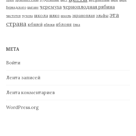
черемуха
черноплодная рябина
Вернадского
цыгане
эта
школа
шлюз
экраноплан
эльфы
чистотел
чучела
шмель
страна
яблоня
юбилей
яблоки
ёлка
МЕТА
Войти
Лента записей
Лента комментариев
WordPress.org