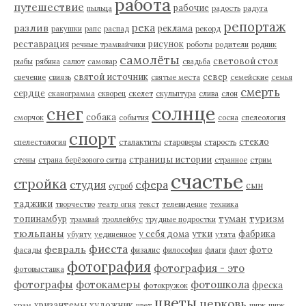
работа
путешествие
рабочие
пыльца
радость
радуга
репортаж
река
разлив
реклама
ракушки
рапс
распад
рекорд
реставрация
рисунок
речные трамвайчики
роботы
родители
родник
самолёты
световой стол
рыбы
рябина
салют
самовар
свадьба
святой источник
север
свечение
свиязь
святые места
семейские
семья
смерть
сердце
сканограмма
скворец
скелет
скульптура
слива
слон
солнце
снег
собака
сморчок
события
сосна
спелеология
спорт
стекло
спелестология
сталактиты
староверы
старость
страницы истории
стены
страна берёзового ситца
странное
стрим
счастье
стройка
студия
сфера
сын
сугроб
таджики
творчество
театр огня
текст
телевидение
техника
туман
туризм
топинамбур
трамвай
троллейбус
трудные подростки
тюльпаны
у себя дома
утки
фабрика
убунту
уединенное
утята
фиеста
февраль
фото
фасады
физалис
философия
флаги
флот
фотография
фотография - это
фотовыставка
фотографы
фотокамеры
фотошкола
фреска
фотокружок
цветы
церковь
хризантемы
художник
храм
цвет
цирк
цирк