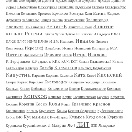
Донец
Домени
Дом офицеров
Дружба народов
Дубровки
Дульцев
Душанбе
Дёржа
Е.Коршунова
Е.Сенчурина
Евангелие
Евдокимов
Егорова
Екатеринбург
Есина
Емелин
Ермаков
Емельянов
Еремеев
Есентуки
Есин
Жариков
Звенигород
Журавлев
Забайкалье
Зайцев
Зацепа
Зачатьевский
Зенит-В
Золотое
Звонков
Земляной вал
Зенитар-К 16мм
кольцо России
Зубков
Зубов
Зуйков
И.Пилюгин
И.Сидоров
ИЛ-14
Иванов
ИПМ
ИЛ-28
ИЛ-76
ИЛ-78
ИЛ-80
Иванилов
Иванова
Иероглиф
Ивантеевка
Измайлово
Ильина
Ильинский
Император ВАВА
Истра
Интеко
Ичалова
Иримико
Ира Большая
Исаев
К.Перфильев
К.Рудаков
ККК
КС-1
КСП
Кавказ
Кадышевский
Казань
Калмыков
Калибр
Каламкаров
Каледин
Каменец-Подольский
Капустин
Катя
Киенский
Карелия
Карякин
Касимов
Киев4
Кисловодск
Кимры
Кирвас
Кириллов
Клещеево городище
Клименко
Ковригино
Коломенское
Клязьма
Князев
Кобылкин
Козлов
Колпаков
Коньков
Континент
Копылов
Корин
Корнилиевская
Коровин
Королева
Коха
Краснов
Корягин
Косых
Кравченко
Коршия
Коцан
Крым
Красногорск
Кремль
Круг света
Ксения Федоровна
Кубенское озеро
Кузьминых
Кульков
Курдюмов
Куркино
Кубок ГМО
Кул-Шариф
ЛИТ
Л.Маврин
Курникова
Курский вокзал
ЛА-8
ЛЭП
Лазаренко