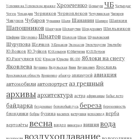
ЧБ
Хромченко
Успения на Успенском вражке
Ценькуш
Чатырдаг
Черников
Черноплеков
Чегем
Чекандин
Чечулинская
Чигирев
Чубаров
Шананин
Шапкин
Чикунов
Чувашия
Шаля
Шапиро
Шапошников
Шильников
Шаргунов
Шелапутин
Шендерович
Шматов
Шифрин
Шкуленко
Шолохов
Шпак
Шуваловский
Шурупова
Щелчков
Э.Ермаков
Экомасов
Электроугли
Эльтюбю
Ю.Волков
Ю.Зуйков
Ю.Козырев
Ю.Митягин
Ю.П.Петров
Яблоки на снегу
Ю.Разгуляев
Ю12
Юрасов
Юрьева
ЯК-130
Яковлева
Ярославль
Якушина
Яндульская
Янин
Янушкевич
авиация
авиамузей
Ярославская область
Ярошенко
абажур
аз грешный
автомобили
автопортрет
архивы
архитектура
астра
африканцы
бабье лето
береза
байдарка
бездомные
белолобый гусь
беременность
верба
бузина
блондинки
бобры
василек
ватрушки
велосипед
весна
вода
вишня
вертолёты
видео
виноград
воздухоплавание
вологодчина
водоросли