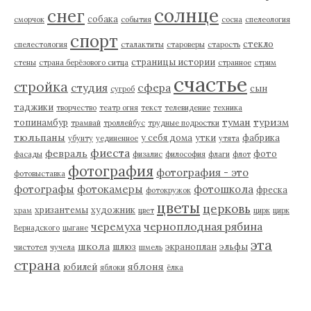
солнце
снег
собака
сморчок
события
сосна
спелеология
спорт
стекло
спелестология
сталактиты
староверы
старость
страницы истории
стены
страна берёзового ситца
странное
стрим
счастье
стройка
студия
сфера
сын
сугроб
таджики
творчество
театр огня
текст
телевидение
техника
туман
туризм
топинамбур
трамвай
троллейбус
трудные подростки
тюльпаны
у себя дома
утки
фабрика
убунту
уединенное
утята
фиеста
февраль
фото
фасады
физалис
философия
флаги
флот
фотография
фотография - это
фотовыставка
фотографы
фотокамеры
фотошкола
фреска
фотокружок
цветы
церковь
хризантемы
художник
храм
цвет
цирк
цирк
черемуха
черноплодная рябина
Вернадского
цыгане
эта
школа
шлюз
экраноплан
эльфы
чистотел
чучела
шмель
страна
яблоня
юбилей
яблоки
ёлка