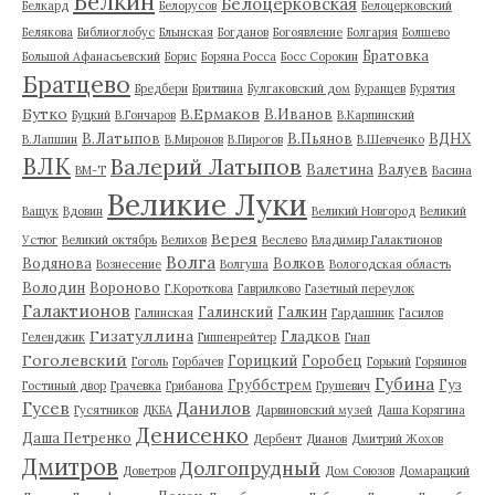
Белкин
Белоцерковская
Белкард
Белорусов
Белоцерковский
Белякова
Библиоглобус
Блынская
Богданов
Богоявление
Болгария
Болшево
Братовка
Большой Афанасьевский
Борис
Боряна Росса
Босс Сорокин
Братцево
Бредбери
Бритвина
Булгаковский дом
Буранцев
Бурятия
Бутко
В.Ермаков
В.Иванов
Буцкий
В.Гончаров
В.Карпинский
В.Латыпов
В.Пьянов
ВДНХ
В.Лапшин
В.Миронов
В.Пирогов
В.Шевченко
ВЛК
Валерий Латыпов
Валетина
Валуев
ВМ-Т
Васина
Великие Луки
Ващук
Вдовин
Великий Новгород
Великий
Верея
Устюг
Великий октябрь
Велихов
Веслево
Владимир Галактионов
Волга
Водянова
Волков
Вознесение
Волгуша
Вологодская область
Володин
Вороново
Г.Короткова
Гаврилково
Газетный переулок
Галактионов
Галинский
Галкин
Галинская
Гардашник
Гасилов
Гизатуллина
Гладков
Геленджик
Гиппенрейтер
Гнап
Гоголевский
Горицкий
Горобец
Гоголь
Горбачев
Горький
Горяинов
Губина
Груббстрем
Гуз
Гостиный двор
Грачевка
Грибанова
Грушевич
Гусев
Данилов
Гусятников
ДКБА
Дарвиновский музей
Даша Корягина
Денисенко
Даша Петренко
Дербент
Дианов
Дмитрий Жохов
Дмитров
Долгопрудный
Доветров
Дом Союзов
Домарацкий