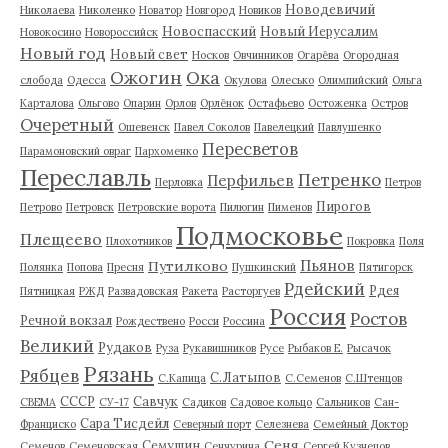
Новодевичий
Николаева
Николенко
Новатор
Новгород
Новиков
Новоспасский
Новый Иерусалим
Новокосино
Новороссийск
Новый год
Новый свет
Носков
Овчинников
Огарёва
Огородная
Ожогин
Ока
слобода
Одесса
Окулова
Олесько
Олимпийский
Ольга
Карталова
Ольгово
Опарин
Орлов
Орлёнок
Остафьево
Остоженка
Остров
Очеретный
Ошевенск
Павел Соколов
Павелецкий
Павлушенко
Пересветов
Парамоновский овраг
Пархоменко
Переславль
Петренко
Перфильев
Перловка
Петров
Пирогов
Петрово
Петровск
Петровские ворота
Пилюгин
Пименов
Подмосковье
Плещеево
Плохотников
Покровка
Поля
Пьянов
Путилково
Полянка
Попова
Пресня
Пушкинский
Пятигорск
Рдейский
Рдея
Пятницкая
РЖД
Развадовская
Ракета
Расторгуев
Россия
Ростов
Речной вокзал
Рождествено
Росси
Россина
Великий
Рудаков
Руза
Рукавишников
Русе
Рыбаков Е.
Рысачок
Рязань
Рябцев
С.Латыпов
С.Капица
С.Семенов
С.Штенцов
СССР
Савчук
СВЕМА
СУ-17
Садиков
Садовое кольцо
Сальников
Сан-
Сара Тисдейл
Франциско
Северный порт
Селезнева
Семейный Доктор
Сеня
Семушин
Семенов
Семеновская
Сенчурина
Сергей Кузнецов