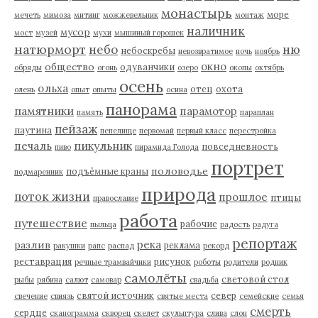
монастырь
море
мечеть
мимоза
митинг
можжевельник
монтаж
наличник
мусор
мост
музей
мухи
мышиный горошек
натюрморт
небо
ню
небоскребы
невозвратимое
ночь
ноябрь
окно
общество
одуванчики
обряды
огонь
озеро
окопы
октябрь
осень
ольха
отец
охота
олень
опыт
опыты
осина
панорама
памятники
парамотор
память
параплан
пейзаж
паутина
пепелище
первомай
первый класс
перестройка
пикульник
печаль
повседневность
пиво
пирамида Голода
портрет
половодье
подъёмные краны
подмаренник
природа
поток жизни
прошлое
птицы
православие
работа
путешествие
рабочие
пыльца
радость
радуга
репортаж
река
разлив
реклама
ракушки
рапс
распад
рекорд
реставрация
рисунок
речные трамвайчики
роботы
родители
родник
самолёты
световой стол
рыбы
рябина
салют
самовар
свадьба
святой источник
север
свечение
свиязь
святые места
семейские
семья
смерть
сердце
сканограмма
скворец
скелет
скульптура
слива
слон