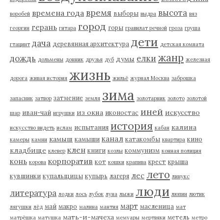
время
высота
времена года
выборы
воробей
выдра
вяз
город
герань
горы
георгин
гитара
гравилат речной
гроза
груша
дети
дача
деревянная архитектура
гтацинт
детская комната
жанр
дождь
елки
думы
дольмены
донник
друзья
дуб
железная
жизнь
дорога
живая история
жильё
журнал Москва
заброшка
зима
затмение
запасник
затвор
земля
золотарник
золото
золотой
иней
из окна
искусство
иван-чай
иконостас
шар
игрушки
история
калина
испытания
искусство видеть
ислам
кабан
канал
камыш
камыши
катакомбы
кино
камеры
камни
квартира
клен
кладбище
книги
коммунизм
клевер
козлы
конная полиция
корпоратив
конь
кот
крест
крыша
корова
кошки
крапива
лето
лес
кувшинки
купальщицы
купырь
лагеря
линукс
люди
литература
лодки
лось
лубок
луна
лыжи
люпин
лютик
март
май
макро
масленица
лягушки
лёд
малина
мантия
мат
мать-и-мачеха
метель
матрёшка
матушка
мемуары
мертвяки
метро