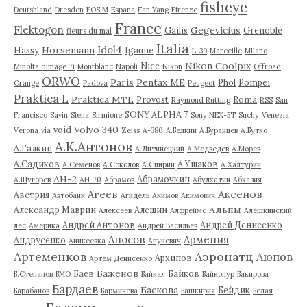
fisheye
Deutshland
Dresden
EOS M
Espana
Fan Yang
Firenze
France
Flektogon
Gegevicius
Gailis
Grenoble
fleurs du mal
Italia
Idol4
Horsemann
Hassy
Igaune
L-39
Marceille
Milano
Nikon Coolpix
Nice
Minolta dimage 7i
Montblanc
Napoli
Nikon
Offroad
ORWO
Paris
Pentax ME
Phol
Pompei
Orange
Padova
Peugeot
Praktica L
Praktica MTL
Provost
Roma
Raymond Rutting
RSS
San
SONY ALPHA 7
Francisco
Savin
Siena
Sirmione
Sony NEX-5T
Suchy
Venezia
Volvo 340
void
Verona
via
Zeiss
А-380
А.Белкин
А.Буранцев
А.Бутко
А.К.Антонов
А.Галкин
А.Литинецкий
А.Медведев
А.Морев
А.Садиков
А.Ушаков
А.Семенов
А.Соколов
А.Спирин
А.Халтурин
АН-2
Абрамочкин
А.Щугорев
АН-70
Абрамов
Абулхатин
Абхазия
Аксенов
Агеев
Австрия
Автобанк
Агидель
Акимов
Акимович
Альпы
Александр Маврин
Алешин
Алексеев
Алфреймс
Алёшкинский
Андрей Антонов
Андрей Денисенко
лес
Америка
Андрей Васильев
Аносов
Армения
Андрусенко
Аникеевка
Апуневич
Артеменков
Аэронатц
Аюпов
Архипов
Артём Денисенко
Баженов
Баев
Байков
Б.Степанов
БМО
Байкал
Байконур
Бакирова
Бардаев
Баскова
Бейдик
Барабанов
Бармичева
Башкирия
Белая