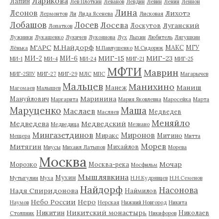
Ларикова
Лапин
Лев Плоткин
Леванов
Левдин
Левин
Ленин
Леннон
Лина
Леонов
Лихотэ
Лермонтов
Ли
Лида Ясенева
Лисковая
Лобашов
Лосев
Лосева
Луганский
Лоскутов
Лопатков
Лужники
Лукашенко
Лукичев
Лукоянова
Лух
Лыхин
Любитель
Лягушкин
М'АРС
М.Найдорф
МАКС
МГУ
Лёнька
М.Павлушенко
М.Сидорюк
МИГ-15
МИГ-23
МИ-2
МИ-6
МИ-1
МИ-4
МИ-24
МИГ-21
МИГ-25
МФТИ
Маврин
МИГ-25ПУ
МИГ-27
МИГ-29
МЛС
МПС
Магарычев
Мальцев
Манихино
Маниш
Манеж
Магомаев
Малышев
Маринина
Мануйлович
Маргарита
Мария Яковлевна
Маросейка
Марта
Маруценко
Маша
Маслаев
Медведев
Масляев
Меняйло
Медведева
Медведский
Медведица
Мезиано
Мингазетдинов
Миронов
Миракс
Митино
Мещера
Митта
Морев
Митягин
Михайлов
Миусы
Михаил Латыпов
Морева
Москва
Мочар
Морозко
Москва-река
Мосфильм
Мышлявкина
Мухин
Мутыгулин
Муха
Н.Н.Кудрявцев
Н.Н.Семенов
Найдорф
Насонова
Надя Спиридонова
Наймилов
Небо России
Неро
Наумов
Нерская
Нижний Новгород
Никита
Никитский монастырь
Никитин
Николаев
Столпник
Никифоров