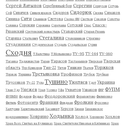
Серегин
Сергей Латыпов
Серебряный бор
Серпухов
Сетунь
Сидорюк
Сивичев
Сидоров
Симаков
Сеф
Сивцев вражек
Сизова
Сити
Синица
Слетова
Славянов
Смена-8М
Снетков
Соколов
Солотча
Сорокин
Сотский
Спасск-
Солянка
Сорокина
Сорочаны
Спас
Рязанский
Ставарский
Сретенский монастырь
Старая Рязань
Стегалина
Старица
Статкевич
Столешников
Строгино
Студеникин
Студенческая
Суздаль
Суздальская
Сурин
Сходня
ТУ-95
ТУ-160
ТУ-144
Т.Валетина
Т.Мельяненко
Тарасов
Тверская
Таганка
Таджикистан
Таран
Тахтамышев
Тверская
Торжков
область
Тип-22
Тишкин
Тер-Крикоров
Титов
Ткачев
Третьяковка
Трофимов
Торжок
Торшина
Трубеж
Трубная
Тушино
Тюхтяев
Украина
Трусенков
Ту-22
Тула
Удот
ФУПМ
Унежев
Учватов
Ушаков
Улан-Удэ
Урал
Усенко
Уфа
ФВР
Феодоровский
ФУПМ50
Федоров
Федько
Ферапонтово
Филипенко
Франция
Фролкин
Фотоцентр
Фитиль
Фридман
Фурсенко
Херсон
Халтурин
Харитоньевский
Хасавюрт
Химки
Химкинское
Ходынка
Ховрино
Холод
Хохлов
водохранилище
Хорошево
Храм Всех Святых на Кулишках
Храм Святителя Николая в Клённиках
Храм