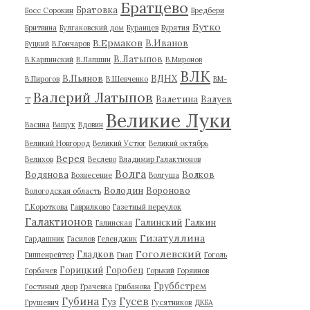
Братцево
Братовка
Босс Сорокин
Бредбери
Бутко
Бритвина
Булгаковский дом
Буранцев
Бурятия
В.Ермаков
В.Иванов
Буцкий
В.Гончаров
В.Латыпов
В.Карпинский
В.Лапшин
В.Миронов
ВЛК
В.Пьянов
ВДНХ
В.Пирогов
В.Шевченко
ВМ-
Валерий Латыпов
Валетина
Валуев
Т
Великие Луки
Васина
Ващук
Вдовин
Великий Новгород
Великий Устюг
Великий октябрь
Верея
Велихов
Веслево
Владимир Галактионов
Волга
Водянова
Волков
Вознесение
Волгуша
Володин
Вороново
Вологодская область
Г.Короткова
Гаврилково
Газетный переулок
Галактионов
Галинский
Галкин
Галинская
Гизатуллина
Гардашник
Гасилов
Геленджик
Гоголевский
Гладков
Гиппенрейтер
Гнап
Гоголь
Горицкий
Горобец
Горбачев
Горький
Горяинов
Груббстрем
Гостиный двор
Грачевка
Грибанова
Губина
Гусев
Гуз
Грушевич
Гусятников
ДКБА