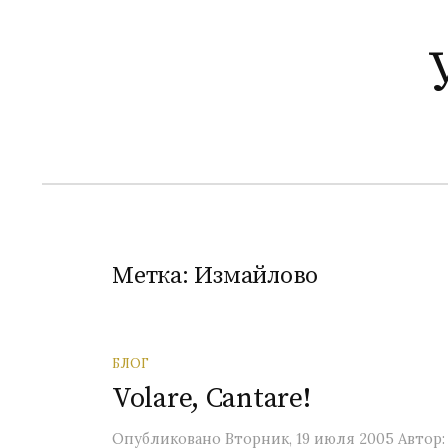
П
е
р
е
й
т
и
к
с
о
Метка:
Измайлово
д
е
р
БЛОГ
ж
Volare, Cantare!
и
м
Опубликовано
Вторник, 19 июля 2005
Автор