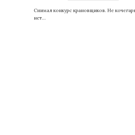
о
Снимал конкурс крановщиков. Не кочегар
м
нет…
у