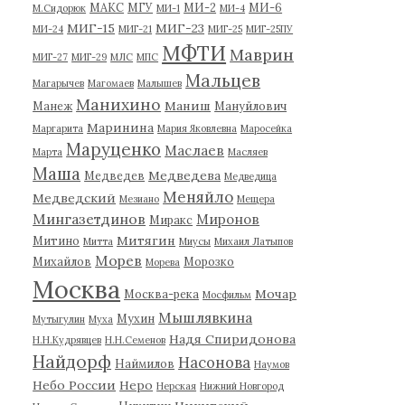
МАКС
МГУ
МИ-2
МИ-6
М.Сидорюк
МИ-1
МИ-4
МИГ-15
МИГ-23
МИ-24
МИГ-21
МИГ-25
МИГ-25ПУ
МФТИ
Маврин
МИГ-27
МИГ-29
МЛС
МПС
Мальцев
Магарычев
Магомаев
Малышев
Манихино
Маниш
Манеж
Мануйлович
Маринина
Маргарита
Мария Яковлевна
Маросейка
Маруценко
Маслаев
Марта
Масляев
Маша
Медведева
Медведев
Медведица
Меняйло
Медведский
Мезиано
Мещера
Мингазетдинов
Миронов
Миракс
Митягин
Митино
Митта
Миусы
Михаил Латыпов
Морев
Михайлов
Морозко
Морева
Москва
Мочар
Москва-река
Мосфильм
Мышлявкина
Мухин
Мутыгулин
Муха
Надя Спиридонова
Н.Н.Кудрявцев
Н.Н.Семенов
Найдорф
Насонова
Наймилов
Наумов
Небо России
Неро
Нерская
Нижний Новгород