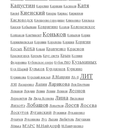
Капустин
Катя
Карелия
Карякин
Касимов
Киенский
Киев4
Кимры
Кирвас
Кириллов
Кисловодск
Клещеево городище
Клименко
Клязьма
Ковригино
Коломенское
Князев
Кобылкин
Козлов
Коньков
Колпаков
Континент
Копылов
Корин
Корягин
Корнилиевская
Коровин
Королева
Коршия
Коха
Краснов
Косых
Кравченко
Коцан
Крым
Красногорск
Кремль
Круг света
Ксения
Кузьминых
Федоровна
Кубенское озеро
Кубок ГМО
Кульков
Курдюмов
Куркино
Кул-Шариф
ЛИТ
Л.Маврин
Курникова
Курский вокзал
ЛА-8
Ларикова
Лапин
ЛЭП
Лазаренко
Лев Плоткин
Леонов
Леванов
Левдин
Левин
Ленин
Леннон
Лина
Лермонтов
Ли
Лида Ясенева
Лисковая
Лобашов
Лосев
Лосева
Лихотэ
Лопатков
Луганский
Лоскутов
Лужники
Лукашенко
Лукичев
Лукоянова
Лух
Лыхин
Любитель
Лягушкин
М'АРС
М.Найдорф
Лёнька
М.Павлушенко