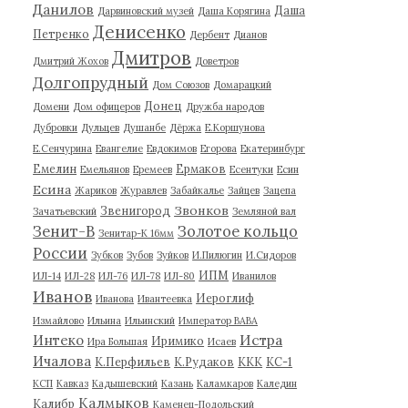
Данилов
Даша
Дарвиновский музей
Даша Корягина
Денисенко
Петренко
Дербент
Дианов
Дмитров
Дмитрий Жохов
Доветров
Долгопрудный
Дом Союзов
Домарацкий
Донец
Домени
Дом офицеров
Дружба народов
Дубровки
Дульцев
Душанбе
Дёржа
Е.Коршунова
Е.Сенчурина
Евангелие
Евдокимов
Егорова
Екатеринбург
Емелин
Ермаков
Емельянов
Еремеев
Есентуки
Есин
Есина
Жариков
Журавлев
Забайкалье
Зайцев
Зацепа
Звонков
Звенигород
Зачатьевский
Земляной вал
Зенит-В
Золотое кольцо
Зенитар-К 16мм
России
Зубков
Зубов
Зуйков
И.Пилюгин
И.Сидоров
ИПМ
ИЛ-14
ИЛ-28
ИЛ-76
ИЛ-78
ИЛ-80
Иванилов
Иванов
Иероглиф
Иванова
Ивантеевка
Измайлово
Ильина
Ильинский
Император ВАВА
Истра
Интеко
Иримико
Ира Большая
Исаев
Ичалова
К.Перфильев
К.Рудаков
ККК
КС-1
КСП
Кавказ
Кадышевский
Казань
Каламкаров
Каледин
Калмыков
Калибр
Каменец-Подольский