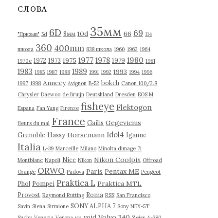
в
СЛОВА
ы
35мм
6D
69
10d
66
8мм
"Призыв"
5d
114
360
400mm
школа
838 школа
1960
1962
1964
1977
1980
1978
1975
1972
1973
1979
1970е
1981
1983
1989
1993
1985
1987
1988
1991
1992
1994
1996
Annecy
bokeh
1997
1998
Avignon
B-52
Canon 100/2.8
Chrysler
Daewoo
de Bruijn
Deutshland
Dresden
EOS M
fisheye
Flektogon
Espana
Fan Yang
Firenze
France
Gegevicius
Gailis
fleurs du mal
Idol4
Horsemann
Grenoble
Hassy
Igaune
Italia
L-39
Marceille
Milano
Minolta dimage 7i
Nikon Coolpix
Nice
Montblanc
Napoli
Nikon
Offroad
ORWO
Paris
Pentax ME
Orange
Padova
Peugeot
Praktica L
Praktica MTL
Phol
Pompei
Provost
Roma
Raymond Rutting
RSS
San Francisco
SONY ALPHA 7
Savin
Siena
Sirmione
Sony NEX-5T
Volvo 340
void
Suchy
Venezia
Verona
via
Zeiss
А-380