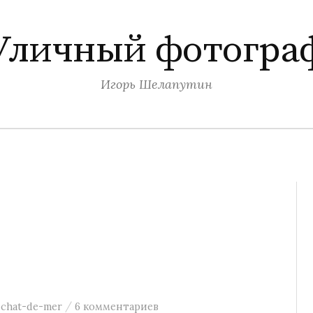
Уличный фотогра
Игорь Шелапутин
/
:
chat-de-mer
6 комментариев