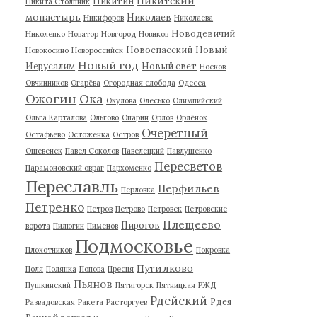
Никитский
Никитин
Никита Столпник
монастырь
Николаев
Никифоров
Николаева
Новодевичий
Николенко
Новатор
Новгород
Новиков
Новоспасский
Новый
Новокосино
Новороссийск
Новый год
Иерусалим
Новый свет
Носков
Овчинников
Огарёва
Огородная слобода
Одесса
Ожогин
Ока
Окулова
Олесько
Олимпийский
Ольга Карталова
Ольгово
Опарин
Орлов
Орлёнок
Очеретный
Остафьево
Остоженка
Остров
Ошевенск
Павел Соколов
Павелецкий
Павлушенко
Пересветов
Парамоновский овраг
Пархоменко
Переславль
Перфильев
Перловка
Петренко
Петров
Петрово
Петровск
Петровские
Плещеево
Пирогов
ворота
Пилюгин
Пименов
Подмосковье
Плохотников
Покровка
Путилково
Поля
Полянка
Попова
Пресня
Пьянов
Пушкинский
Пятигорск
Пятницкая
РЖД
Рдейский
Рдея
Развадовская
Ракета
Расторгуев