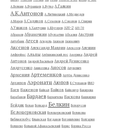
А.Галкин
А.Белкин
А.Буранцев
А.Бутко
А.К.Антонов
А.Литинецкий
А.Медведев
А.Садиков
А.Морев
А.Семенов
А.Соколов
А.Спирин
АН-2
А.Ушаков
А.Халтурин
А.Щугорев
АН-70
Абрамочкин
Австрия
Абрамов
Абулхатин
Абхазия
Агеев
Автобанк
Агидель
Акимов
Акимович
Аксенов
Александр Маврин
Алешин
Алексеев
Альпы
Андрей
Алфреймс
Алёшкинский лес
Америка
Антонов
Андрей Денисенко
Андрей Васильев
Аносов
Андрусенко
Аникеевка
Апуневич
Артеменков
Армения
Артём Денисенко
Аэронатц
Аюпов
Архипов
Б.Степанов
БМО
Баженов
Баев
Байков
Байкал
Байконур
Бакирова
Бардаев
Баскова
Барабанов
Бармичева
Башкирия
Белкин
Бейдик
Белая
Белкард
Белорусов
Белоцерковская
Белоцерковский
Белякова
Библиоглобус
Блынская
Богданов
Богоявление
Болгария
Болшево
Большой Афанасьевский
Борис
Боряна Росса