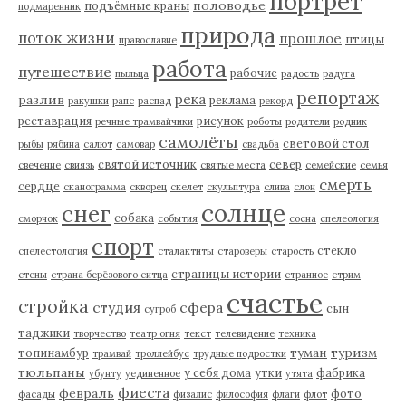
портрет
половодье
подъёмные краны
подмаренник
природа
поток жизни
прошлое
птицы
православие
работа
путешествие
рабочие
пыльца
радость
радуга
репортаж
река
разлив
реклама
ракушки
рапс
распад
рекорд
реставрация
рисунок
речные трамвайчики
роботы
родители
родник
самолёты
световой стол
рыбы
рябина
салют
самовар
свадьба
святой источник
север
свечение
свиязь
святые места
семейские
семья
смерть
сердце
сканограмма
скворец
скелет
скульптура
слива
слон
солнце
снег
собака
сморчок
события
сосна
спелеология
спорт
стекло
спелестология
сталактиты
староверы
старость
страницы истории
стены
страна берёзового ситца
странное
стрим
счастье
стройка
студия
сфера
сын
сугроб
таджики
творчество
театр огня
текст
телевидение
техника
туман
туризм
топинамбур
трамвай
троллейбус
трудные подростки
тюльпаны
у себя дома
утки
фабрика
убунту
уединенное
утята
фиеста
февраль
фото
фасады
физалис
философия
флаги
флот