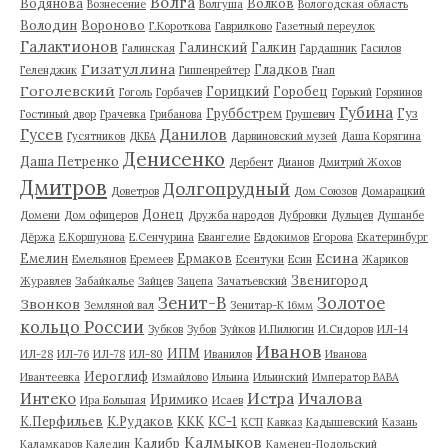
Волга
Водянова
Волков
Вознесение
Волгуша
Вологодская область
Володин
Вороново
Г.Короткова
Гаврилково
Газетный переулок
Галактионов
Галинский
Галкин
Галинская
Гардашник
Гасилов
Гизатуллина
Гладков
Геленджик
Гиппенрейтер
Гнап
Гоголевский
Горицкий
Горобец
Гоголь
Горбачев
Горький
Горяинов
Губина
Груббстрем
Гуз
Гостиный двор
Грачевка
Грибанова
Грушевич
Гусев
Данилов
Гусятников
ДКБА
Дарвиновский музей
Даша Корягина
Денисенко
Даша Петренко
Дербент
Дианов
Дмитрий Жохов
Дмитров
Долгопрудный
Доветров
Дом Союзов
Домарацкий
Донец
Домени
Дом офицеров
Дружба народов
Дубровки
Дульцев
Душанбе
Дёржа
Е.Коршунова
Е.Сенчурина
Евангелие
Евдокимов
Егорова
Екатеринбург
Есина
Емелин
Ермаков
Емельянов
Еремеев
Есентуки
Есин
Жариков
Звенигород
Журавлев
Забайкалье
Зайцев
Зацепа
Зачатьевский
Зенит-В
Золотое
Звонков
Земляной вал
Зенитар-К 16мм
кольцо России
Зубков
Зубов
Зуйков
И.Пилюгин
И.Сидоров
ИЛ-14
Иванов
ИПМ
ИЛ-28
ИЛ-76
ИЛ-78
ИЛ-80
Иванилов
Иванова
Иероглиф
Ивантеевка
Измайлово
Ильина
Ильинский
Император ВАВА
Истра
Интеко
Ичалова
Иримико
Ира Большая
Исаев
К.Перфильев
К.Рудаков
ККК
КС-1
КСП
Кавказ
Кадышевский
Казань
Калмыков
Калибр
Каламкаров
Каледин
Каменец-Подольский