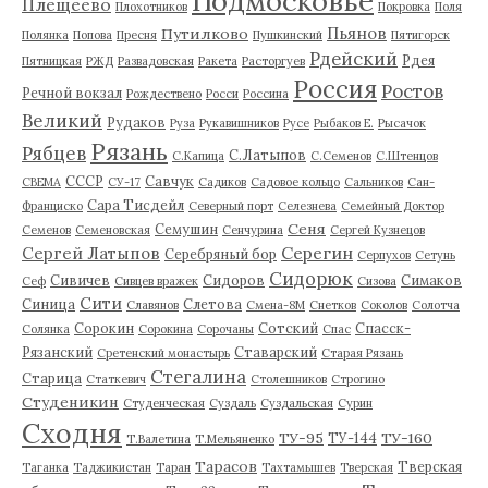
Подмосковье
Плещеево
Плохотников
Покровка
Поля
Пьянов
Путилково
Полянка
Попова
Пресня
Пушкинский
Пятигорск
Рдейский
Рдея
Пятницкая
РЖД
Развадовская
Ракета
Расторгуев
Россия
Ростов
Речной вокзал
Рождествено
Росси
Россина
Великий
Рудаков
Руза
Рукавишников
Русе
Рыбаков Е.
Рысачок
Рязань
Рябцев
С.Латыпов
С.Капица
С.Семенов
С.Штенцов
СССР
Савчук
СВЕМА
СУ-17
Садиков
Садовое кольцо
Сальников
Сан-
Сара Тисдейл
Франциско
Северный порт
Селезнева
Семейный Доктор
Сеня
Семушин
Семенов
Семеновская
Сенчурина
Сергей Кузнецов
Серегин
Сергей Латыпов
Серебряный бор
Серпухов
Сетунь
Сидорюк
Сивичев
Сидоров
Симаков
Сеф
Сивцев вражек
Сизова
Сити
Синица
Слетова
Славянов
Смена-8М
Снетков
Соколов
Солотча
Сорокин
Сотский
Спасск-
Солянка
Сорокина
Сорочаны
Спас
Рязанский
Ставарский
Сретенский монастырь
Старая Рязань
Стегалина
Старица
Статкевич
Столешников
Строгино
Студеникин
Студенческая
Суздаль
Суздальская
Сурин
Сходня
ТУ-95
ТУ-160
ТУ-144
Т.Валетина
Т.Мельяненко
Тарасов
Тверская
Таганка
Таджикистан
Таран
Тахтамышев
Тверская