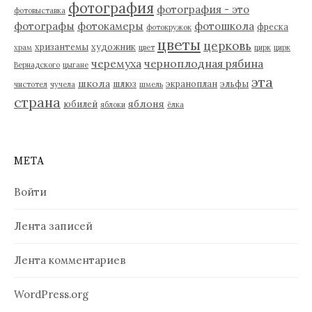
фотография
фотография - это
фотовыставка
фотографы
фотокамеры
фотошкола
фреска
фотокружок
цветы
церковь
хризантемы
художник
храм
цвет
цирк
цирк
черемуха
черноплодная рябина
Вернадского
цыгане
эта
школа
шлюз
экраноплан
эльфы
чистотел
чучела
шмель
страна
яблоня
юбилей
яблоки
ёлка
МЕТА
Войти
Лента записей
Лента комментариев
WordPress.org