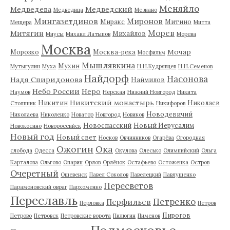
Меняйло
Медведева
Медведский
Медведица
Мезиано
Мингазетдинов
Миронов
Миракс
Митино
Мещера
Митта
Морев
Митягин
Михайлов
Миусы
Михаил Латыпов
Морева
Москва
Мочар
Морозко
Москва-река
Мосфильм
Мышлявкина
Мухин
Мутыгулин
Муха
Н.Н.Кудрявцев
Н.Н.Семенов
Найдорф
Насонова
Надя Спиридонова
Наймилов
Небо России
Неро
Наумов
Нерская
Нижний Новгород
Никита
Никитский монастырь
Никитин
Николаев
Столпник
Никифоров
Новодевичий
Николаева
Николенко
Новатор
Новгород
Новиков
Новоспасский
Новый Иерусалим
Новокосино
Новороссийск
Новый год
Новый свет
Носков
Овчинников
Огарёва
Огородная
Ожогин
Ока
слобода
Одесса
Окулова
Олесько
Олимпийский
Ольга
Карталова
Ольгово
Опарин
Орлов
Орлёнок
Остафьево
Остоженка
Остров
Очеретный
Ошевенск
Павел Соколов
Павелецкий
Павлушенко
Пересветов
Парамоновский овраг
Пархоменко
Переславль
Петренко
Перфильев
Перловка
Петров
Пирогов
Петрово
Петровск
Петровские ворота
Пилюгин
Пименов