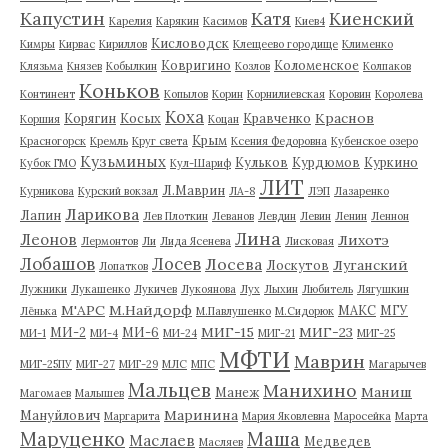
Капустин
Катя
Киенский
Карелия
Карякин
Касимов
Киев4
Кисловодск
Кимры
Кирвас
Кириллов
Клещеево городище
Клименко
Ковригино
Коломенское
Клязьма
Князев
Кобылкин
Козлов
Колпаков
Коньков
Континент
Копылов
Корин
Корнилиевская
Коровин
Королева
Коха
Краснов
Корягин
Косых
Кравченко
Коршия
Коцан
Крым
Красногорск
Кремль
Круг света
Ксения Федоровна
Кубенское озеро
Кузьминых
Кульков
Курдюмов
Куркино
Кубок ГМО
Кул-Шариф
ЛИТ
Л.Маврин
Курникова
Курский вокзал
ЛА-8
ЛЭП
Лазаренко
Ларикова
Лапин
Лев Плоткин
Леванов
Левдин
Левин
Ленин
Леннон
Лина
Леонов
Лихотэ
Лермонтов
Ли
Лида Ясенева
Лисковая
Лобашов
Лосев
Лосева
Луганский
Лоскутов
Лопатков
Лужники
Лукашенко
Лукичев
Лукоянова
Лух
Лыхин
Любитель
Лягушкин
М'АРС
М.Найдорф
МАКС
МГУ
Лёнька
М.Павлушенко
М.Сидорюк
МИГ-15
МИГ-23
МИ-2
МИ-6
МИ-1
МИ-4
МИ-24
МИГ-21
МИГ-25
МФТИ
Маврин
МИГ-25ПУ
МИГ-27
МИГ-29
МЛС
МПС
Магарычев
Мальцев
Манихино
Маниш
Манеж
Магомаев
Малышев
Маринина
Мануйлович
Маргарита
Мария Яковлевна
Маросейка
Марта
Маруценко
Маша
Маслаев
Медведев
Масляев