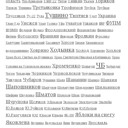
Торжков
область
Тип-22
Тишкин
Тер-Крикоров
Титов
Ткачев
Третьяковка
Трофимов
Торжок
Торшина
Трубеж
Трубная
Тушино
Тюхтяев
Украина
Трусенков
Ту-22
Тула
Удот
ФУПМ
Унежев
Учватов
Ушаков
Улан-Удэ
Урал
Усенко
Уфа
ФВР
Феодоровский
ФУПМ50
Федоров
Федько
Ферапонтово
Филипенко
Франция
Фролкин
Фотоцентр
Фитиль
Фридман
Фурсенко
Херсон
Халтурин
Харитоньевский
Хасавюрт
Химки
Химкинское
Ходынка
Ховрино
Холод
Хохлов
водохранилище
Хорошево
Храм Всех Святых на Кулишках
Храм Святителя Николая в Клённиках
Храм
ЧБ
Хромченко
Успения на Успенском вражке
Ценькуш
Чатырдаг
Черников
Черноплеков
Чегем
Чекандин
Чечулинская
Чигирев
Чубаров
Шананин
Шапкин
Чикунов
Чувашия
Шаля
Шапиро
Шапошников
Шильников
Шаргунов
Шелапутин
Шендерович
Шматов
Шифрин
Шкуленко
Шолохов
Шпак
Шуваловский
Шурупова
Щелчков
Э.Ермаков
Экомасов
Электроугли
Эльтюбю
Ю.Волков
Ю.Зуйков
Ю.Козырев
Ю.Митягин
Ю.П.Петров
Яблоки на снегу
Ю.Разгуляев
Ю12
Юрасов
Юрьева
ЯК-130
Яковлева
Ярославль
Якушина
Яндульская
Янин
Янушкевич