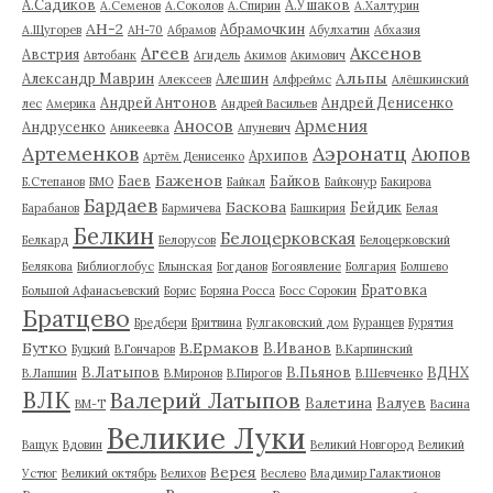
А.Садиков
А.Ушаков
А.Семенов
А.Соколов
А.Спирин
А.Халтурин
АН-2
Абрамочкин
А.Щугорев
АН-70
Абрамов
Абулхатин
Абхазия
Аксенов
Агеев
Австрия
Автобанк
Агидель
Акимов
Акимович
Альпы
Александр Маврин
Алешин
Алексеев
Алфреймс
Алёшкинский
Андрей Антонов
Андрей Денисенко
лес
Америка
Андрей Васильев
Аносов
Армения
Андрусенко
Аникеевка
Апуневич
Артеменков
Аэронатц
Аюпов
Архипов
Артём Денисенко
Баженов
Баев
Байков
Б.Степанов
БМО
Байкал
Байконур
Бакирова
Бардаев
Баскова
Бейдик
Барабанов
Бармичева
Башкирия
Белая
Белкин
Белоцерковская
Белкард
Белорусов
Белоцерковский
Белякова
Библиоглобус
Блынская
Богданов
Богоявление
Болгария
Болшево
Братовка
Большой Афанасьевский
Борис
Боряна Росса
Босс Сорокин
Братцево
Бредбери
Бритвина
Булгаковский дом
Буранцев
Бурятия
Бутко
В.Ермаков
В.Иванов
Буцкий
В.Гончаров
В.Карпинский
В.Латыпов
В.Пьянов
ВДНХ
В.Лапшин
В.Миронов
В.Пирогов
В.Шевченко
ВЛК
Валерий Латыпов
Валетина
Валуев
ВМ-Т
Васина
Великие Луки
Ващук
Вдовин
Великий Новгород
Великий
Верея
Устюг
Великий октябрь
Велихов
Веслево
Владимир Галактионов