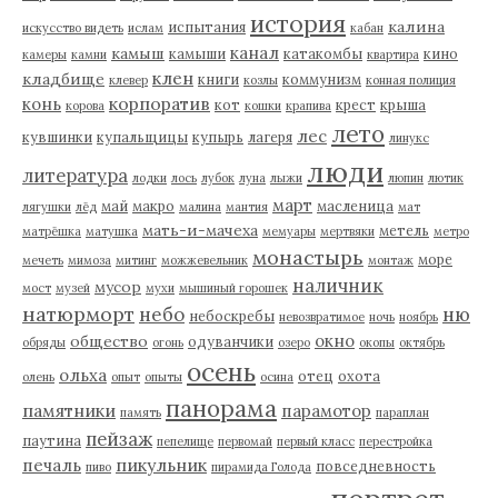
история
калина
испытания
искусство видеть
ислам
кабан
канал
камыш
камыши
катакомбы
кино
камеры
камни
квартира
клен
кладбище
книги
коммунизм
клевер
козлы
конная полиция
корпоратив
конь
кот
крест
крыша
корова
кошки
крапива
лето
лес
кувшинки
купальщицы
купырь
лагеря
линукс
люди
литература
лодки
лось
лубок
луна
лыжи
люпин
лютик
март
май
макро
масленица
лягушки
лёд
малина
мантия
мат
мать-и-мачеха
метель
матрёшка
матушка
мемуары
мертвяки
метро
монастырь
море
мечеть
мимоза
митинг
можжевельник
монтаж
наличник
мусор
мост
музей
мухи
мышиный горошек
натюрморт
небо
ню
небоскребы
невозвратимое
ночь
ноябрь
окно
общество
одуванчики
обряды
огонь
озеро
окопы
октябрь
осень
ольха
отец
охота
олень
опыт
опыты
осина
панорама
памятники
парамотор
память
параплан
пейзаж
паутина
пепелище
первомай
первый класс
перестройка
пикульник
печаль
повседневность
пиво
пирамида Голода