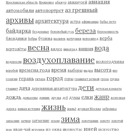
авиация
авиамузей
Ярославская область
Ярошенко
абажур
аз грешный
автомобили
автопортрет
архивы
архитектура
астра
африканцы
бабье лето
береза
байдарка
бездомные
белолобый гусь
беременность
верба
бузина
блондинки
бобры
василек
ватрушки
велосипед
весна
вода
вишня
вертолёты
видео
виноград
воздухоплавание
вологодчина
водоросли
время
высота
времена года
выборы
воробей
выдра
вяз
город
герань
горы
георгин
гитара
гравилат речной
гроза
груша
дети
дача
деревянная архитектура
гтацинт
детская комната
жанр
дождь
елки
думы
дольмены
донник
друзья
дуб
железная
жизнь
дорога
живая история
жильё
журнал Москва
заброшка
зима
затмение
запасник
затвор
земля
золотарник
золото
золотой
иней
из окна
искусство
иван-чай
иконостас
шар
игрушки