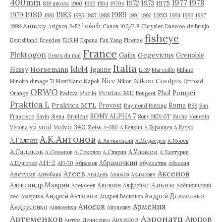
400mm
1977
1978
1975
1972
1973
838 школа
1960
1962
1964
1970е
1980
1983
1989
1993
1979
1981
1985
1987
1988
1991
1992
1994
1996
1997
Annecy
bokeh
1998
Avignon
B-52
Canon 100/2.8
Chrysler
Daewoo
de Bruijn
fisheye
Deutshland
Dresden
EOS M
Espana
Fan Yang
Firenze
France
Flektogon
Gegevicius
Gailis
Grenoble
fleurs du mal
Italia
Idol4
Horsemann
Hassy
Igaune
L-39
Marceille
Milano
Nikon Coolpix
Nice
Minolta dimage 7i
Montblanc
Napoli
Nikon
Offroad
ORWO
Paris
Pentax ME
Phol
Pompei
Orange
Padova
Peugeot
Praktica L
Praktica MTL
Provost
Roma
Raymond Rutting
RSS
San
SONY ALPHA 7
Francisco
Savin
Siena
Sirmione
Sony NEX-5T
Suchy
Venezia
Volvo 340
void
Verona
via
Zeiss
А-380
А.Белкин
А.Буранцев
А.Бутко
А.К.Антонов
А.Галкин
А.Литинецкий
А.Медведев
А.Морев
А.Садиков
А.Ушаков
А.Семенов
А.Соколов
А.Спирин
А.Халтурин
АН-2
Абрамочкин
А.Щугорев
АН-70
Абрамов
Абулхатин
Абхазия
Аксенов
Агеев
Австрия
Автобанк
Агидель
Акимов
Акимович
Альпы
Александр Маврин
Алешин
Алексеев
Алфреймс
Алёшкинский
Андрей Антонов
Андрей Денисенко
лес
Америка
Андрей Васильев
Аносов
Армения
Андрусенко
Аникеевка
Апуневич
Артеменков
Аэронатц
Аюпов
Архипов
Артём Денисенко