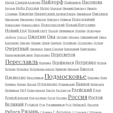
Найдорф
Насонова
Надя Спиридонова
Наймилов
Небо России
Неро
Наумов
Нерская
Нижний Новгород
Никита
Никитский монастырь
Никитин
Николаев
Столпник
Никифоров
Новодевичий
Николаева
Николенко
Новатор
Новгород
Новиков
Новоспасский
Новый Иерусалим
Новокосино
Новороссийск
Новый год
Новый свет
Носков
Овчинников
Огарёва
Огородная
Ожогин
Ока
слобода
Одесса
Окулова
Олесько
Олимпийский
Ольга
Карталова
Ольгово
Опарин
Орлов
Орлёнок
Остафьево
Остоженка
Остров
Очеретный
Ошевенск
Павел Соколов
Павелецкий
Павлушенко
Пересветов
Парамоновский овраг
Пархоменко
Переславль
Петренко
Перфильев
Перловка
Петров
Пирогов
Петрово
Петровск
Петровские ворота
Пилюгин
Пименов
Подмосковье
Плещеево
Плохотников
Покровка
Поля
Пьянов
Путилково
Полянка
Попова
Пресня
Пушкинский
Пятигорск
Рдейский
Рдея
Пятницкая
РЖД
Развадовская
Ракета
Расторгуев
Россия
Ростов
Речной вокзал
Рождествено
Росси
Россина
Великий
Рудаков
Руза
Рукавишников
Русе
Рыбаков Е.
Рысачок
Рязань
Рябцев
С.Латыпов
С.Капица
С.Семенов
С.Штенцов