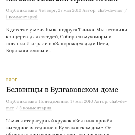
м
/
Опубликовано
Четверг, 27 мая 2010
Автор:
chat-de-mer
у
1 комментарий
В детстве у меня была подруга Танька. Мы готовили
концерты для соседей, Собирали мухоморы и
поганки И играли в «Запорожце» дяди Пети,
Воровали сливы и...
БЛОГ
Белкинцы в Булгаковском доме
Опубликовано
Понедельник, 17 мая 2010
Автор:
chat-de-
/
mer
3 комментария
12 мая литературный кружок «Белкин» провёл
выездное заседание в Булгаковском доме. От
обычного оно отличалось тем, что ничего не