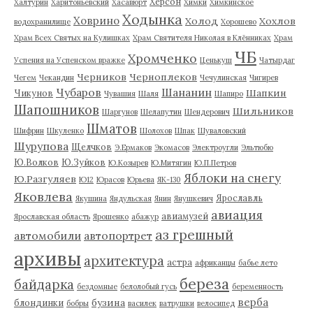
Херсон
Халтурин
Харитоньевский
Хасавюрт
Химки
Химкинское
Ходынка
Ховрино
Холод
Хохлов
водохранилище
Хорошево
Храм Всех Святых на Кулишках
Храм Святителя Николая в Клённиках
Храм
ЧБ
Хромченко
Успения на Успенском вражке
Ценькуш
Чатырдаг
Черников
Черноплеков
Чегем
Чекандин
Чечулинская
Чигирев
Чубаров
Шананин
Шапкин
Чикунов
Чувашия
Шаля
Шапиро
Шапошников
Шильников
Шаргунов
Шелапутин
Шендерович
Шматов
Шифрин
Шкуленко
Шолохов
Шпак
Шуваловский
Шурупова
Щелчков
Э.Ермаков
Экомасов
Электроугли
Эльтюбю
Ю.Волков
Ю.Зуйков
Ю.Козырев
Ю.Митягин
Ю.П.Петров
Яблоки на снегу
Ю.Разгуляев
Ю12
Юрасов
Юрьева
ЯК-130
Яковлева
Ярославль
Якушина
Яндульская
Янин
Янушкевич
авиация
авиамузей
Ярославская область
Ярошенко
абажур
аз грешный
автомобили
автопортрет
архивы
архитектура
астра
африканцы
бабье лето
береза
байдарка
бездомные
белолобый гусь
беременность
верба
бузина
блондинки
бобры
василек
ватрушки
велосипед