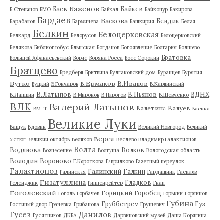
Баженов
Баев
Байков
Б.Степанов
БМО
Байкал
Байконур
Бакирова
Бардаев
Баскова
Бейдик
Барабанов
Бармичева
Башкирия
Белая
Белкин
Белоцерковская
Белкард
Белорусов
Белоцерковский
Белякова
Библиоглобус
Блынская
Богданов
Богоявление
Болгария
Болшево
Братовка
Большой Афанасьевский
Борис
Боряна Росса
Босс Сорокин
Братцево
Бредбери
Бритвина
Булгаковский дом
Буранцев
Бурятия
Бутко
В.Ермаков
В.Иванов
Буцкий
В.Гончаров
В.Карпинский
В.Латыпов
В.Пьянов
ВДНХ
В.Лапшин
В.Миронов
В.Пирогов
В.Шевченко
ВЛК
Валерий Латыпов
Валетина
Валуев
ВМ-Т
Васина
Великие Луки
Ващук
Вдовин
Великий Новгород
Великий
Верея
Устюг
Великий октябрь
Велихов
Веслево
Владимир Галактионов
Волга
Водянова
Волков
Вознесение
Волгуша
Вологодская область
Володин
Вороново
Г.Короткова
Гаврилково
Газетный переулок
Галактионов
Галинский
Галкин
Галинская
Гардашник
Гасилов
Гизатуллина
Гладков
Геленджик
Гиппенрейтер
Гнап
Гоголевский
Горицкий
Горобец
Гоголь
Горбачев
Горький
Горяинов
Губина
Груббстрем
Гуз
Гостиный двор
Грачевка
Грибанова
Грушевич
Гусев
Данилов
Гусятников
ДКБА
Дарвиновский музей
Даша Корягина