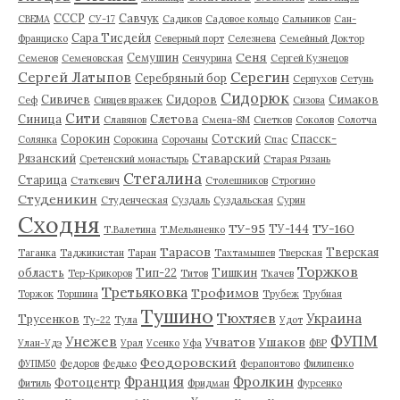
СССР
Савчук
СВЕМА
СУ-17
Садиков
Садовое кольцо
Сальников
Сан-
Сара Тисдейл
Франциско
Северный порт
Селезнева
Семейный Доктор
Сеня
Семушин
Семенов
Семеновская
Сенчурина
Сергей Кузнецов
Серегин
Сергей Латыпов
Серебряный бор
Серпухов
Сетунь
Сидорюк
Сивичев
Сидоров
Симаков
Сеф
Сивцев вражек
Сизова
Сити
Синица
Слетова
Славянов
Смена-8М
Снетков
Соколов
Солотча
Сорокин
Сотский
Спасск-
Солянка
Сорокина
Сорочаны
Спас
Рязанский
Ставарский
Сретенский монастырь
Старая Рязань
Стегалина
Старица
Статкевич
Столешников
Строгино
Студеникин
Студенческая
Суздаль
Суздальская
Сурин
Сходня
ТУ-95
ТУ-160
ТУ-144
Т.Валетина
Т.Мельяненко
Тарасов
Тверская
Таганка
Таджикистан
Таран
Тахтамышев
Тверская
Торжков
область
Тип-22
Тишкин
Тер-Крикоров
Титов
Ткачев
Третьяковка
Трофимов
Торжок
Торшина
Трубеж
Трубная
Тушино
Тюхтяев
Украина
Трусенков
Ту-22
Тула
Удот
ФУПМ
Унежев
Учватов
Ушаков
Улан-Удэ
Урал
Усенко
Уфа
ФВР
Феодоровский
ФУПМ50
Федоров
Федько
Ферапонтово
Филипенко
Франция
Фролкин
Фотоцентр
Фитиль
Фридман
Фурсенко