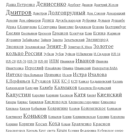
Денисенко
Даша Петренко
Дербент
Дианов
Дмитрий Жохов
Дмитров
Долгопрудный
Доветров
Дом Союзов
Домарацкий
Донец
Домени
Дом офицеров
Дружба народов
Дубровки
Дульцев
Душанбе
Дёржа
Е.Коршунова
Е.Сенчурина
Евангелие
Евдокимов
Егорова
Екатеринбург
Есина
Емелин
Ермаков
Емельянов
Еремеев
Есентуки
Есин
Жариков
Звенигород
Журавлев
Забайкалье
Зайцев
Зацепа
Зачатьевский
Зенит-В
Золотое
Звонков
Земляной вал
Зенитар-К 16мм
кольцо России
Зубков
Зубов
Зуйков
И.Пилюгин
И.Сидоров
ИЛ-14
Иванов
ИПМ
ИЛ-28
ИЛ-76
ИЛ-78
ИЛ-80
Иванилов
Иванова
Иероглиф
Ивантеевка
Измайлово
Ильина
Ильинский
Император ВАВА
Истра
Интеко
Ичалова
Иримико
Ира Большая
Исаев
К.Перфильев
К.Рудаков
ККК
КС-1
КСП
Кавказ
Кадышевский
Казань
Калмыков
Калибр
Каламкаров
Каледин
Каменец-Подольский
Капустин
Катя
Киенский
Карелия
Карякин
Касимов
Киев4
Кисловодск
Кимры
Кирвас
Кириллов
Клещеево городище
Клименко
Ковригино
Коломенское
Клязьма
Князев
Кобылкин
Козлов
Колпаков
Коньков
Континент
Копылов
Корин
Корнилиевская
Коровин
Королева
Коха
Краснов
Корягин
Косых
Кравченко
Коршия
Коцан
Крым
Красногорск
Кремль
Круг света
Ксения Федоровна
Кубенское озеро