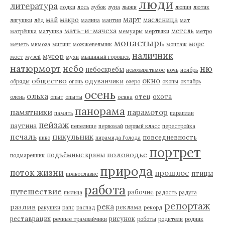
люди
литература
лодки
лось
лубок
луна
лыжи
люпин
лютик
март
май
макро
масленица
лягушки
лёд
малина
мантия
мат
мать-и-мачеха
метель
матрёшка
матушка
мемуары
мертвяки
метро
монастырь
море
мечеть
мимоза
митинг
можжевельник
монтаж
наличник
мусор
мост
музей
мухи
мышиный горошек
натюрморт
небо
ню
небоскребы
невозвратимое
ночь
ноябрь
окно
общество
одуванчики
обряды
огонь
озеро
окопы
октябрь
осень
ольха
отец
охота
олень
опыт
опыты
осина
панорама
памятники
парамотор
память
параплан
пейзаж
паутина
пепелище
первомай
первый класс
перестройка
пикульник
печаль
повседневность
пиво
пирамида Голода
портрет
половодье
подъёмные краны
подмаренник
природа
поток жизни
прошлое
птицы
православие
работа
путешествие
рабочие
пыльца
радость
радуга
репортаж
река
разлив
реклама
ракушки
рапс
распад
рекорд
реставрация
рисунок
речные трамвайчики
роботы
родители
родник