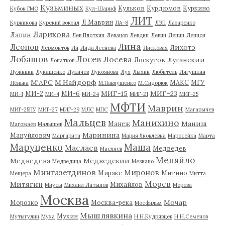
Кузьминых
Кульков
Курдюмов
Куркино
Кубок ГМО
Кул-Шариф
ЛИТ
Л.Маврин
Курникова
Курский вокзал
ЛА-8
ЛЭП
Лазаренко
Ларикова
Лапин
Лев Плоткин
Леванов
Левдин
Левин
Ленин
Леннон
Лина
Леонов
Лихотэ
Лермонтов
Ли
Лида Ясенева
Лисковая
Лобашов
Лосев
Лосева
Луганский
Лоскутов
Лопатков
Лужники
Лукашенко
Лукичев
Лукоянова
Лух
Лыхин
Любитель
Лягушкин
М'АРС
М.Найдорф
МАКС
МГУ
Лёнька
М.Павлушенко
М.Сидорюк
МИГ-15
МИГ-23
МИ-2
МИ-6
МИ-1
МИ-4
МИ-24
МИГ-21
МИГ-25
МФТИ
Маврин
МИГ-25ПУ
МИГ-27
МИГ-29
МЛС
МПС
Магарычев
Мальцев
Манихино
Маниш
Манеж
Магомаев
Малышев
Маринина
Мануйлович
Маргарита
Мария Яковлевна
Маросейка
Марта
Маруценко
Маша
Маслаев
Медведев
Масляев
Меняйло
Медведева
Медведский
Медведица
Мезиано
Мингазетдинов
Миронов
Миракс
Митино
Мещера
Митта
Морев
Митягин
Михайлов
Миусы
Михаил Латыпов
Морева
Москва
Мочар
Морозко
Москва-река
Мосфильм
Мышлявкина
Мухин
Мутыгулин
Муха
Н.Н.Кудрявцев
Н.Н.Семенов