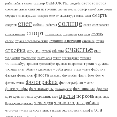
самолёты
световой стол
рыбы
рябина
салют
самовар
свадьба
святой источник
север
свечение
свиязь
святые места
семейские
семья
смерть
сердце
сканограмма
скворец
скелет
скульптура
слива
слон
солнце
снег
собака
сморчок
события
сосна
спелеология
спорт
стекло
спелестология
сталактиты
староверы
старость
страницы истории
стены
страна берёзового ситца
странное
стрим
счастье
стройка
студия
сфера
сын
сугроб
таджики
творчество
театр огня
текст
телевидение
техника
туман
туризм
топинамбур
трамвай
троллейбус
трудные подростки
тюльпаны
у себя дома
утки
фабрика
убунту
уединенное
утята
фиеста
февраль
фото
фасады
физалис
философия
флаги
флот
фотография
фотография - это
фотовыставка
фотографы
фотокамеры
фотошкола
фреска
фотокружок
цветы
церковь
хризантемы
художник
храм
цвет
цирк
цирк
черемуха
черноплодная рябина
Вернадского
цыгане
эта
школа
шлюз
экраноплан
эльфы
чистотел
чучела
шмель