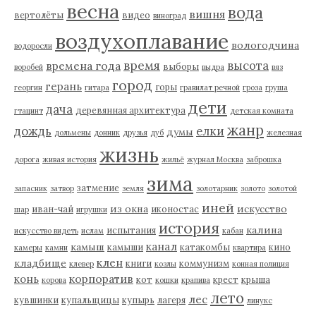
весна
вода
вишня
вертолёты
видео
виноград
воздухоплавание
вологодчина
водоросли
время
высота
времена года
выборы
воробей
выдра
вяз
город
герань
горы
георгин
гитара
гравилат речной
гроза
груша
дети
дача
деревянная архитектура
гтацинт
детская комната
жанр
дождь
елки
думы
дольмены
донник
друзья
дуб
железная
жизнь
дорога
живая история
жильё
журнал Москва
заброшка
зима
затмение
запасник
затвор
земля
золотарник
золото
золотой
иней
из окна
искусство
иван-чай
иконостас
шар
игрушки
история
калина
испытания
искусство видеть
ислам
кабан
канал
камыш
камыши
катакомбы
кино
камеры
камни
квартира
клен
кладбище
книги
коммунизм
клевер
козлы
конная полиция
корпоратив
конь
кот
крест
крыша
корова
кошки
крапива
лето
лес
кувшинки
купальщицы
купырь
лагеря
линукс