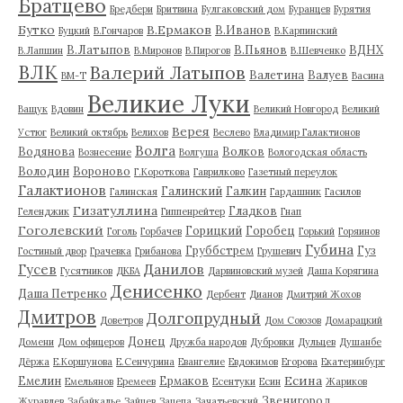
Братцево
Бредбери
Бритвина
Булгаковский дом
Буранцев
Бурятия
Бутко
В.Ермаков
В.Иванов
Буцкий
В.Гончаров
В.Карпинский
В.Латыпов
В.Пьянов
ВДНХ
В.Лапшин
В.Миронов
В.Пирогов
В.Шевченко
ВЛК
Валерий Латыпов
Валетина
Валуев
ВМ-Т
Васина
Великие Луки
Ващук
Вдовин
Великий Новгород
Великий
Верея
Устюг
Великий октябрь
Велихов
Веслево
Владимир Галактионов
Волга
Водянова
Волков
Вознесение
Волгуша
Вологодская область
Володин
Вороново
Г.Короткова
Гаврилково
Газетный переулок
Галактионов
Галинский
Галкин
Галинская
Гардашник
Гасилов
Гизатуллина
Гладков
Геленджик
Гиппенрейтер
Гнап
Гоголевский
Горицкий
Горобец
Гоголь
Горбачев
Горький
Горяинов
Губина
Груббстрем
Гуз
Гостиный двор
Грачевка
Грибанова
Грушевич
Гусев
Данилов
Гусятников
ДКБА
Дарвиновский музей
Даша Корягина
Денисенко
Даша Петренко
Дербент
Дианов
Дмитрий Жохов
Дмитров
Долгопрудный
Доветров
Дом Союзов
Домарацкий
Донец
Домени
Дом офицеров
Дружба народов
Дубровки
Дульцев
Душанбе
Дёржа
Е.Коршунова
Е.Сенчурина
Евангелие
Евдокимов
Егорова
Екатеринбург
Есина
Емелин
Ермаков
Емельянов
Еремеев
Есентуки
Есин
Жариков
Звенигород
Журавлев
Забайкалье
Зайцев
Зацепа
Зачатьевский