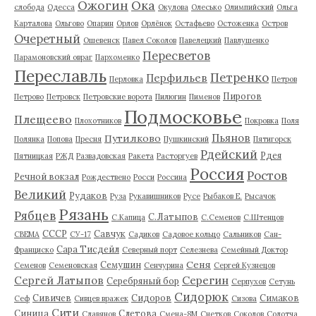
Ожогин
Ока
слобода
Одесса
Окулова
Олесько
Олимпийский
Ольга
Карталова
Ольгово
Опарин
Орлов
Орлёнок
Остафьево
Остоженка
Остров
Очеретный
Ошевенск
Павел Соколов
Павелецкий
Павлушенко
Пересветов
Парамоновский овраг
Пархоменко
Переславль
Петренко
Перфильев
Перловка
Петров
Пирогов
Петрово
Петровск
Петровские ворота
Пилюгин
Пименов
Подмосковье
Плещеево
Плохотников
Покровка
Поля
Пьянов
Путилково
Полянка
Попова
Пресня
Пушкинский
Пятигорск
Рдейский
Рдея
Пятницкая
РЖД
Развадовская
Ракета
Расторгуев
Россия
Ростов
Речной вокзал
Рождествено
Росси
Россина
Великий
Рудаков
Руза
Рукавишников
Русе
Рыбаков Е.
Рысачок
Рязань
Рябцев
С.Латыпов
С.Капица
С.Семенов
С.Штенцов
СССР
Савчук
СВЕМА
СУ-17
Садиков
Садовое кольцо
Сальников
Сан-
Сара Тисдейл
Франциско
Северный порт
Селезнева
Семейный Доктор
Сеня
Семушин
Семенов
Семеновская
Сенчурина
Сергей Кузнецов
Серегин
Сергей Латыпов
Серебряный бор
Серпухов
Сетунь
Сидорюк
Сивичев
Сидоров
Симаков
Сеф
Сивцев вражек
Сизова
Сити
Синица
Слетова
Славянов
Смена-8М
Снетков
Соколов
Солотча