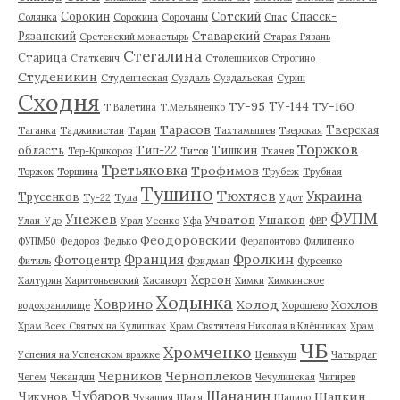
Сорокин
Сотский
Спасск-
Солянка
Сорокина
Сорочаны
Спас
Рязанский
Ставарский
Сретенский монастырь
Старая Рязань
Стегалина
Старица
Статкевич
Столешников
Строгино
Студеникин
Студенческая
Суздаль
Суздальская
Сурин
Сходня
ТУ-95
ТУ-160
ТУ-144
Т.Валетина
Т.Мельяненко
Тарасов
Тверская
Таганка
Таджикистан
Таран
Тахтамышев
Тверская
Торжков
область
Тип-22
Тишкин
Тер-Крикоров
Титов
Ткачев
Третьяковка
Трофимов
Торжок
Торшина
Трубеж
Трубная
Тушино
Тюхтяев
Украина
Трусенков
Ту-22
Тула
Удот
ФУПМ
Унежев
Учватов
Ушаков
Улан-Удэ
Урал
Усенко
Уфа
ФВР
Феодоровский
ФУПМ50
Федоров
Федько
Ферапонтово
Филипенко
Франция
Фролкин
Фотоцентр
Фитиль
Фридман
Фурсенко
Херсон
Халтурин
Харитоньевский
Хасавюрт
Химки
Химкинское
Ходынка
Ховрино
Холод
Хохлов
водохранилище
Хорошево
Храм Всех Святых на Кулишках
Храм Святителя Николая в Клённиках
Храм
ЧБ
Хромченко
Успения на Успенском вражке
Ценькуш
Чатырдаг
Черников
Черноплеков
Чегем
Чекандин
Чечулинская
Чигирев
Чубаров
Шананин
Шапкин
Чикунов
Чувашия
Шаля
Шапиро