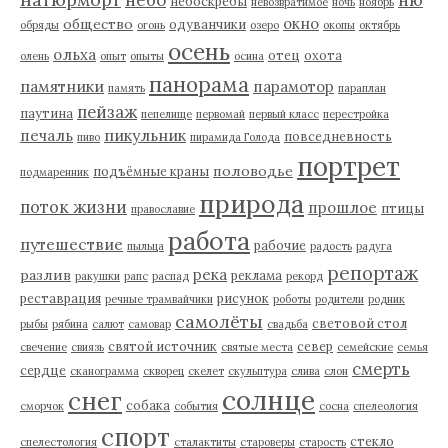
небоскребы
невозвратимое
ночь
ноябрь
окно
общество
одуванчики
обряды
огонь
озеро
окопы
октябрь
осень
ольха
отец
охота
олень
опыт
опыты
осина
панорама
памятники
парамотор
память
параплан
пейзаж
паутина
пепелище
первомай
первый класс
перестройка
пикульник
печаль
повседневность
пиво
пирамида Голода
портрет
половодье
подъёмные краны
подмаренник
природа
поток жизни
прошлое
птицы
православие
работа
путешествие
рабочие
пыльца
радость
радуга
репортаж
река
разлив
реклама
ракушки
рапс
распад
рекорд
реставрация
рисунок
речные трамвайчики
роботы
родители
родник
самолёты
световой стол
рыбы
рябина
салют
самовар
свадьба
святой источник
север
свечение
свиязь
святые места
семейские
семья
смерть
сердце
сканограмма
скворец
скелет
скульптура
слива
слон
солнце
снег
собака
сморчок
события
сосна
спелеология
спорт
стекло
спелестология
сталактиты
староверы
старость