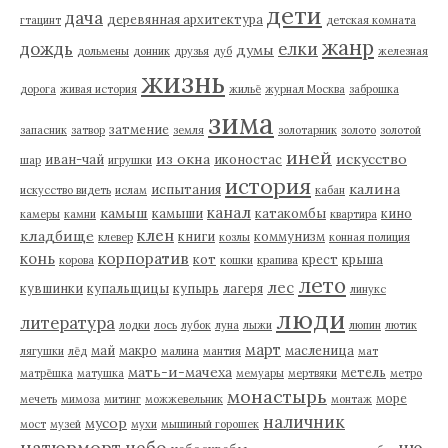
дети
дача
деревянная архитектура
гтацинт
детская комната
жанр
дождь
елки
думы
дольмены
донник
друзья
дуб
железная
жизнь
дорога
живая история
жильё
журнал Москва
заброшка
зима
затмение
запасник
затвор
земля
золотарник
золото
золотой
иней
из окна
искусство
иван-чай
иконостас
шар
игрушки
история
калина
испытания
искусство видеть
ислам
кабан
канал
камыш
камыши
катакомбы
кино
камеры
камни
квартира
клен
кладбище
книги
коммунизм
клевер
козлы
конная полиция
корпоратив
конь
кот
крест
крыша
корова
кошки
крапива
лето
лес
кувшинки
купальщицы
купырь
лагеря
линукс
люди
литература
лодки
лось
лубок
луна
лыжи
люпин
лютик
март
май
макро
масленица
лягушки
лёд
малина
мантия
мат
мать-и-мачеха
метель
матрёшка
матушка
мемуары
мертвяки
метро
монастырь
море
мечеть
мимоза
митинг
можжевельник
монтаж
наличник
мусор
мост
музей
мухи
мышиный горошек
натюрморт
небо
ню