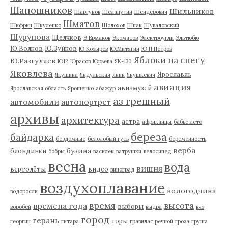
Шапошников
Шильников
Шаргунов
Шелапутин
Шендерович
Шматов
Шифрин
Шкуленко
Шолохов
Шпак
Шуваловский
Шурупова
Щелчков
Э.Ермаков
Экомасов
Электроугли
Эльтюбю
Ю.Волков
Ю.Зуйков
Ю.Козырев
Ю.Митягин
Ю.П.Петров
Яблоки на снегу
Ю.Разгуляев
Ю12
Юрасов
Юрьева
ЯК-130
Яковлева
Ярославль
Якушина
Яндульская
Янин
Янушкевич
авиация
авиамузей
Ярославская область
Ярошенко
абажур
аз грешный
автомобили
автопортрет
архивы
архитектура
астра
африканцы
бабье лето
береза
байдарка
бездомные
белолобый гусь
беременность
верба
бузина
блондинки
бобры
василек
ватрушки
велосипед
весна
вода
вишня
вертолёты
видео
виноград
воздухоплавание
вологодчина
водоросли
время
высота
времена года
выборы
воробей
выдра
вяз
город
герань
горы
георгин
гитара
гравилат речной
гроза
груша