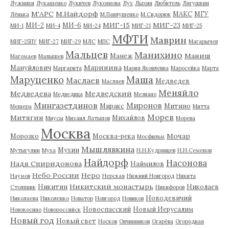
Лужники
Лукашенко
Лукичев
Лукоянова
Лух
Лыхин
Любитель
Лягушкин
М'АРС
М.Найдорф
МАКС
МГУ
Лёнька
М.Павлушенко
М.Сидорюк
МИГ-15
МИГ-23
МИ-2
МИ-6
МИ-1
МИ-4
МИ-24
МИГ-21
МИГ-25
МФТИ
Маврин
МИГ-25ПУ
МИГ-27
МИГ-29
МЛС
МПС
Магарычев
Мальцев
Манихино
Маниш
Манеж
Магомаев
Малышев
Маринина
Мануйлович
Маргарита
Мария Яковлевна
Маросейка
Марта
Маруценко
Маша
Маслаев
Медведев
Масляев
Меняйло
Медведева
Медведский
Медведица
Мезиано
Мингазетдинов
Миронов
Миракс
Митино
Мещера
Митта
Морев
Митягин
Михайлов
Миусы
Михаил Латыпов
Морева
Москва
Мочар
Морозко
Москва-река
Мосфильм
Мышлявкина
Мухин
Мутыгулин
Муха
Н.Н.Кудрявцев
Н.Н.Семенов
Найдорф
Насонова
Надя Спиридонова
Наймилов
Небо России
Неро
Наумов
Нерская
Нижний Новгород
Никита
Никитский монастырь
Никитин
Николаев
Столпник
Никифоров
Новодевичий
Николаева
Николенко
Новатор
Новгород
Новиков
Новоспасский
Новый Иерусалим
Новокосино
Новороссийск
Новый год
Новый свет
Носков
Овчинников
Огарёва
Огородная