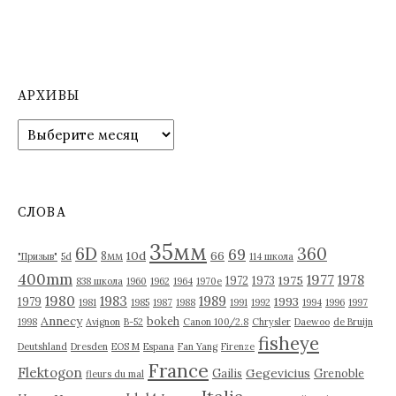
АРХИВЫ
А
р
х
и
в
СЛОВА
ы
35мм
6D
360
69
10d
66
8мм
"Призыв"
5d
114 школа
400mm
1977
1978
1975
1972
1973
838 школа
1960
1962
1964
1970е
1980
1983
1989
1993
1979
1981
1985
1987
1988
1991
1992
1994
1996
1997
Annecy
bokeh
1998
Avignon
B-52
Canon 100/2.8
Chrysler
Daewoo
de Bruijn
fisheye
Deutshland
Dresden
EOS M
Espana
Fan Yang
Firenze
France
Flektogon
Gegevicius
Gailis
Grenoble
fleurs du mal