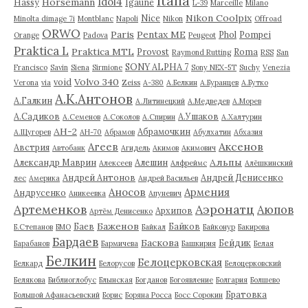
Italia
Idol4
Horsemann
Hassy
Igaune
L-39
Marceille
Milano
Nikon Coolpix
Nice
Minolta dimage 7i
Montblanc
Napoli
Nikon
Offroad
ORWO
Paris
Pentax ME
Phol
Pompei
Orange
Padova
Peugeot
Praktica L
Praktica MTL
Provost
Roma
Raymond Rutting
RSS
San
SONY ALPHA 7
Francisco
Savin
Siena
Sirmione
Sony NEX-5T
Suchy
Venezia
Volvo 340
void
Verona
via
Zeiss
А-380
А.Белкин
А.Буранцев
А.Бутко
А.К.Антонов
А.Галкин
А.Литинецкий
А.Медведев
А.Морев
А.Садиков
А.Ушаков
А.Семенов
А.Соколов
А.Спирин
А.Халтурин
АН-2
Абрамочкин
А.Щугорев
АН-70
Абрамов
Абулхатин
Абхазия
Аксенов
Агеев
Австрия
Автобанк
Агидель
Акимов
Акимович
Альпы
Александр Маврин
Алешин
Алексеев
Алфреймс
Алёшкинский
Андрей Антонов
Андрей Денисенко
лес
Америка
Андрей Васильев
Аносов
Армения
Андрусенко
Аникеевка
Апуневич
Артеменков
Аэронатц
Аюпов
Архипов
Артём Денисенко
Баженов
Баев
Байков
Б.Степанов
БМО
Байкал
Байконур
Бакирова
Бардаев
Баскова
Бейдик
Барабанов
Бармичева
Башкирия
Белая
Белкин
Белоцерковская
Белкард
Белорусов
Белоцерковский
Белякова
Библиоглобус
Блынская
Богданов
Богоявление
Болгария
Болшево
Братовка
Большой Афанасьевский
Борис
Боряна Росса
Босс Сорокин