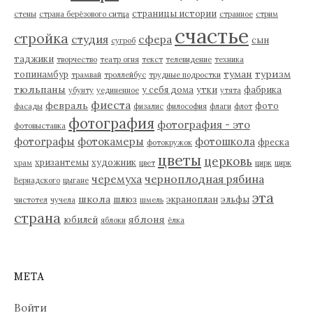
страницы истории
стены
страна берёзового ситца
странное
стрим
счастье
стройка
студия
сфера
сын
сугроб
таджики
творчество
театр огня
текст
телевидение
техника
туман
туризм
топинамбур
трамвай
троллейбус
трудные подростки
тюльпаны
у себя дома
утки
фабрика
убунту
уединенное
утята
фиеста
февраль
фото
фасады
физалис
философия
флаги
флот
фотография
фотография - это
фотовыставка
фотографы
фотокамеры
фотошкола
фреска
фотокружок
цветы
церковь
хризантемы
художник
храм
цвет
цирк
цирк
черемуха
черноплодная рябина
Вернадского
цыгане
эта
школа
шлюз
экраноплан
эльфы
чистотел
чучела
шмель
страна
яблоня
юбилей
яблоки
ёлка
МЕТА
Войти