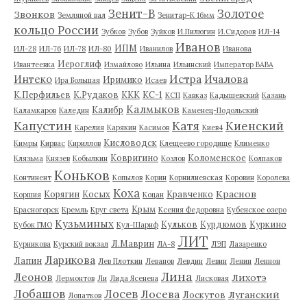
Зенит-В
Золотое
Звонков
Земляной вал
Зенитар-К 16мм
кольцо России
Зубков
Зубов
Зуйков
И.Пилюгин
И.Сидоров
ИЛ-14
Иванов
ИПМ
ИЛ-28
ИЛ-76
ИЛ-78
ИЛ-80
Иванилов
Иванова
Иероглиф
Ивантеевка
Измайлово
Ильина
Ильинский
Император ВАВА
Истра
Интеко
Ичалова
Иримико
Ира Большая
Исаев
К.Перфильев
К.Рудаков
ККК
КС-1
КСП
Кавказ
Кадышевский
Казань
Калмыков
Калибр
Каламкаров
Каледин
Каменец-Подольский
Капустин
Катя
Киенский
Карелия
Карякин
Касимов
Киев4
Кисловодск
Кимры
Кирвас
Кириллов
Клещеево городище
Клименко
Ковригино
Коломенское
Клязьма
Князев
Кобылкин
Козлов
Колпаков
Коньков
Континент
Копылов
Корин
Корнилиевская
Коровин
Королева
Коха
Краснов
Корягин
Косых
Кравченко
Коршия
Коцан
Крым
Красногорск
Кремль
Круг света
Ксения Федоровна
Кубенское озеро
Кузьминых
Кульков
Курдюмов
Куркино
Кубок ГМО
Кул-Шариф
ЛИТ
Л.Маврин
Курникова
Курский вокзал
ЛА-8
ЛЭП
Лазаренко
Ларикова
Лапин
Лев Плоткин
Леванов
Левдин
Левин
Ленин
Леннон
Лина
Леонов
Лихотэ
Лермонтов
Ли
Лида Ясенева
Лисковая
Лобашов
Лосев
Лосева
Луганский
Лоскутов
Лопатков