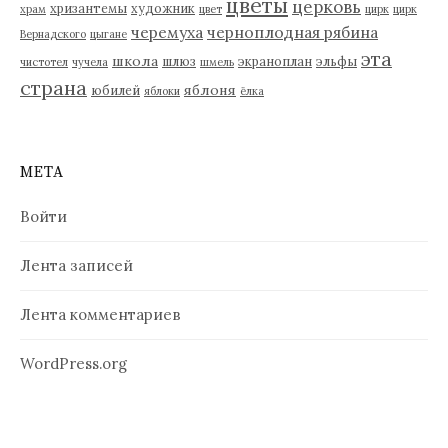
цветы
церковь
хризантемы
художник
храм
цвет
цирк
цирк
черемуха
черноплодная рябина
Вернадского
цыгане
эта
школа
шлюз
экраноплан
эльфы
чистотел
чучела
шмель
страна
яблоня
юбилей
яблоки
ёлка
МЕТА
Войти
Лента записей
Лента комментариев
WordPress.org