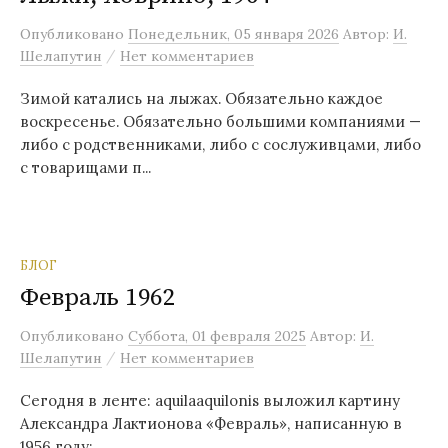
м
Опубликовано
Понедельник, 05 января 2026
Автор:
И.
у
/
Шелапутин
Нет комментариев
Зимой катались на лыжах. Обязательно каждое
воскресенье. Обязательно большими компаниями —
либо с родственниками, либо с сослуживцами, либо
с товарищами п...
БЛОГ
Февраль 1962
Опубликовано
Суббота, 01 февраля 2025
Автор:
И.
/
Шелапутин
Нет комментариев
Сегодня в ленте: aquilaaquilonis выложил картину
Александра Лактионова «Февраль», написанную в
1956 году: