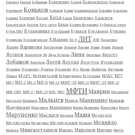
Ковригино
Коломенское
Клязьма
Князев
Кобылкин
Козлов
Колпаков
Коньков
Континент
Копылов
Корин
Корнилиевская
Коровин
Королева
Коха
Краснов
Корягин
Косых
Кравченко
Коршия
Коцан
Крым
Красногорск
Кремль
Круг света
Ксения Федоровна
Кубенское озеро
Кузьминых
Кульков
Курдюмов
Куркино
Кубок ГМО
Кул-Шариф
ЛИТ
Л.Маврин
Курникова
Курский вокзал
ЛА-8
ЛЭП
Лазаренко
Ларикова
Лапин
Лев Плоткин
Леванов
Левдин
Левин
Ленин
Леннон
Лина
Леонов
Лихотэ
Лермонтов
Ли
Лида Ясенева
Лисковая
Лобашов
Лосев
Лосева
Луганский
Лоскутов
Лопатков
Лужники
Лукашенко
Лукичев
Лукоянова
Лух
Лыхин
Любитель
Лягушкин
М'АРС
М.Найдорф
МАКС
МГУ
Лёнька
М.Павлушенко
М.Сидорюк
МИГ-15
МИГ-23
МИ-2
МИ-6
МИ-1
МИ-4
МИ-24
МИГ-21
МИГ-25
МФТИ
Маврин
МИГ-25ПУ
МИГ-27
МИГ-29
МЛС
МПС
Магарычев
Мальцев
Манихино
Маниш
Манеж
Магомаев
Малышев
Маринина
Мануйлович
Маргарита
Мария Яковлевна
Маросейка
Марта
Маруценко
Маша
Маслаев
Медведев
Масляев
Меняйло
Медведева
Медведский
Медведица
Мезиано
Мингазетдинов
Миронов
Миракс
Митино
Мещера
Митта