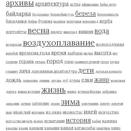
архивы
архитектура
астра
африканцы
бабье лето
береза
байдарка
бездомные
белолобый гусь
беременность
верба
бузина
блондинки
бобры
василек
ватрушки
велосипед
весна
вода
вишня
вертолёты
видео
виноград
воздухоплавание
вологодчина
водоросли
время
высота
времена года
выборы
воробей
выдра
вяз
город
герань
горы
георгин
гитара
гравилат речной
гроза
груша
дети
дача
деревянная архитектура
гтацинт
детская комната
жанр
дождь
елки
думы
дольмены
донник
друзья
дуб
железная
жизнь
дорога
живая история
жильё
журнал Москва
заброшка
зима
затмение
запасник
затвор
земля
золотарник
золото
золотой
иней
из окна
искусство
иван-чай
иконостас
шар
игрушки
история
калина
испытания
искусство видеть
ислам
кабан
канал
камыш
камыши
катакомбы
кино
камеры
камни
квартира