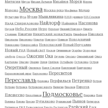
Морев
Митягин
Михайлов
Миусы
Михаил Латыпов
Морева
Москва
Мочар
Морозко
Москва-река
Мосфильм
Мышлявкина
Мухин
Мутыгулин
Муха
Н.Н.Кудрявцев
Н.Н.Семенов
Найдорф
Насонова
Надя Спиридонова
Наймилов
Небо России
Неро
Наумов
Нерская
Нижний Новгород
Никита
Никитский монастырь
Никитин
Николаев
Столпник
Никифоров
Новодевичий
Николаева
Николенко
Новатор
Новгород
Новиков
Новоспасский
Новый Иерусалим
Новокосино
Новороссийск
Новый год
Новый свет
Носков
Овчинников
Огарёва
Огородная
Ожогин
Ока
слобода
Одесса
Окулова
Олесько
Олимпийский
Ольга
Карталова
Ольгово
Опарин
Орлов
Орлёнок
Остафьево
Остоженка
Остров
Очеретный
Ошевенск
Павел Соколов
Павелецкий
Павлушенко
Пересветов
Парамоновский овраг
Пархоменко
Переславль
Петренко
Перфильев
Перловка
Петров
Пирогов
Петрово
Петровск
Петровские ворота
Пилюгин
Пименов
Подмосковье
Плещеево
Плохотников
Покровка
Поля
Пьянов
Путилково
Полянка
Попова
Пресня
Пушкинский
Пятигорск
Рдейский
Рдея
Пятницкая
РЖД
Развадовская
Ракета
Расторгуев