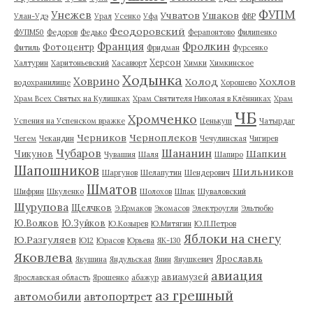
ФУПМ
Унежев
Учватов
Ушаков
Улан-Удэ
Урал
Усенко
Уфа
ФВР
Феодоровский
ФУПМ50
Федоров
Федько
Ферапонтово
Филипенко
Франция
Фролкин
Фотоцентр
Фитиль
Фридман
Фурсенко
Херсон
Халтурин
Харитоньевский
Хасавюрт
Химки
Химкинское
Ходынка
Ховрино
Холод
Хохлов
водохранилище
Хорошево
Храм Всех Святых на Кулишках
Храм Святителя Николая в Клённиках
Храм
ЧБ
Хромченко
Успения на Успенском вражке
Ценькуш
Чатырдаг
Черников
Черноплеков
Чегем
Чекандин
Чечулинская
Чигирев
Чубаров
Шананин
Шапкин
Чикунов
Чувашия
Шаля
Шапиро
Шапошников
Шильников
Шаргунов
Шелапутин
Шендерович
Шматов
Шифрин
Шкуленко
Шолохов
Шпак
Шуваловский
Шурупова
Щелчков
Э.Ермаков
Экомасов
Электроугли
Эльтюбю
Ю.Волков
Ю.Зуйков
Ю.Козырев
Ю.Митягин
Ю.П.Петров
Яблоки на снегу
Ю.Разгуляев
Ю12
Юрасов
Юрьева
ЯК-130
Яковлева
Ярославль
Якушина
Яндульская
Янин
Янушкевич
авиация
авиамузей
Ярославская область
Ярошенко
абажур
аз грешный
автомобили
автопортрет