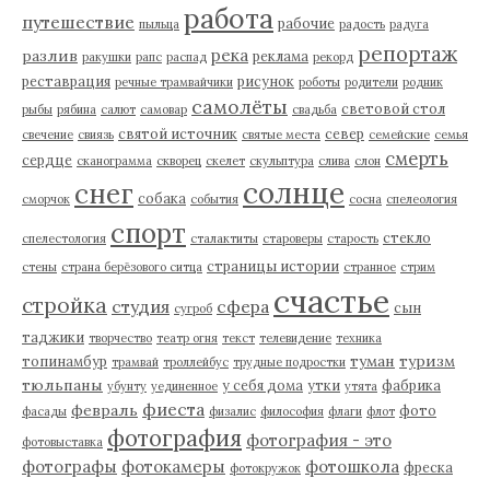
работа
путешествие
рабочие
пыльца
радость
радуга
репортаж
река
разлив
реклама
ракушки
рапс
распад
рекорд
реставрация
рисунок
речные трамвайчики
роботы
родители
родник
самолёты
световой стол
рыбы
рябина
салют
самовар
свадьба
святой источник
север
свечение
свиязь
святые места
семейские
семья
смерть
сердце
сканограмма
скворец
скелет
скульптура
слива
слон
солнце
снег
собака
сморчок
события
сосна
спелеология
спорт
стекло
спелестология
сталактиты
староверы
старость
страницы истории
стены
страна берёзового ситца
странное
стрим
счастье
стройка
студия
сфера
сын
сугроб
таджики
творчество
театр огня
текст
телевидение
техника
туман
туризм
топинамбур
трамвай
троллейбус
трудные подростки
тюльпаны
у себя дома
утки
фабрика
убунту
уединенное
утята
фиеста
февраль
фото
фасады
физалис
философия
флаги
флот
фотография
фотография - это
фотовыставка
фотографы
фотокамеры
фотошкола
фреска
фотокружок