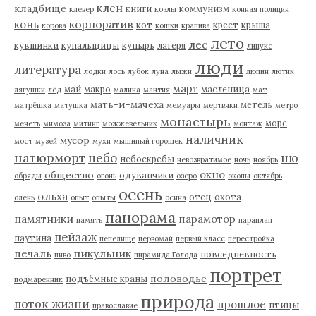
клен
кладбище
книги
коммунизм
клевер
козлы
конная полиция
корпоратив
конь
кот
крест
крыша
корова
кошки
крапива
лето
лес
кувшинки
купальщицы
купырь
лагеря
линукс
люди
литература
лодки
лось
лубок
луна
лыжи
люпин
лютик
март
май
макро
масленица
лягушки
лёд
малина
мантия
мат
мать-и-мачеха
метель
матрёшка
матушка
мемуары
мертвяки
метро
монастырь
море
мечеть
мимоза
митинг
можжевельник
монтаж
наличник
мусор
мост
музей
мухи
мышиный горошек
натюрморт
небо
ню
небоскребы
невозвратимое
ночь
ноябрь
окно
общество
одуванчики
обряды
огонь
озеро
окопы
октябрь
осень
ольха
отец
охота
олень
опыт
опыты
осина
панорама
памятники
парамотор
память
параплан
пейзаж
паутина
пепелище
первомай
первый класс
перестройка
пикульник
печаль
повседневность
пиво
пирамида Голода
портрет
половодье
подъёмные краны
подмаренник
природа
поток жизни
прошлое
птицы
православие