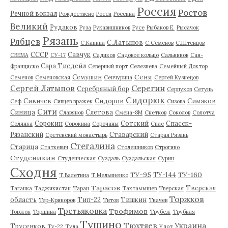
Россия
Ростов
Речной вокзал
Рождествено
Росси
Россина
Великий
Рудаков
Руза
Рукавишников
Русе
Рыбаков Е.
Рысачок
Рязань
Рябцев
С.Латыпов
С.Капица
С.Семенов
С.Штенцов
СССР
Савчук
СВЕМА
СУ-17
Садиков
Садовое кольцо
Сальников
Сан-
Сара Тисдейл
Франциско
Северный порт
Селезнева
Семейный Доктор
Сеня
Семушин
Семенов
Семеновская
Сенчурина
Сергей Кузнецов
Серегин
Сергей Латыпов
Серебряный бор
Серпухов
Сетунь
Сидорюк
Сивичев
Сидоров
Симаков
Сеф
Сивцев вражек
Сизова
Сити
Синица
Слетова
Славянов
Смена-8М
Снетков
Соколов
Солотча
Сорокин
Сотский
Спасск-
Солянка
Сорокина
Сорочаны
Спас
Рязанский
Ставарский
Сретенский монастырь
Старая Рязань
Стегалина
Старица
Статкевич
Столешников
Строгино
Студеникин
Студенческая
Суздаль
Суздальская
Сурин
Сходня
ТУ-95
ТУ-160
ТУ-144
Т.Валетина
Т.Мельяненко
Тарасов
Тверская
Таганка
Таджикистан
Таран
Тахтамышев
Тверская
Торжков
область
Тип-22
Тишкин
Тер-Крикоров
Титов
Ткачев
Третьяковка
Трофимов
Торжок
Торшина
Трубеж
Трубная
Тушино
Тюхтяев
Украина
Трусенков
Ту-22
Тула
Удот