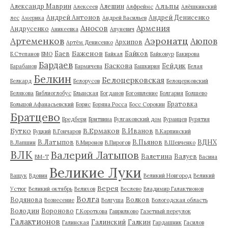
Альпы
Александр Маврин
Алешин
Алексеев
Алфреймс
Алёшкинский
Андрей Антонов
Андрей Денисенко
лес
Америка
Андрей Васильев
Аносов
Армения
Андрусенко
Аникеевка
Апуневич
Артеменков
Аэронатц
Аюпов
Архипов
Артём Денисенко
Баженов
Баев
Байков
Б.Степанов
БМО
Байкал
Байконур
Бакирова
Бардаев
Баскова
Бейдик
Барабанов
Бармичева
Башкирия
Белая
Белкин
Белоцерковская
Белкард
Белорусов
Белоцерковский
Белякова
Библиоглобус
Блынская
Богданов
Богоявление
Болгария
Болшево
Братовка
Большой Афанасьевский
Борис
Боряна Росса
Босс Сорокин
Братцево
Бредбери
Бритвина
Булгаковский дом
Буранцев
Бурятия
Бутко
В.Ермаков
В.Иванов
Буцкий
В.Гончаров
В.Карпинский
В.Латыпов
В.Пьянов
ВДНХ
В.Лапшин
В.Миронов
В.Пирогов
В.Шевченко
ВЛК
Валерий Латыпов
Валетина
Валуев
ВМ-Т
Васина
Великие Луки
Ващук
Вдовин
Великий Новгород
Великий
Верея
Устюг
Великий октябрь
Велихов
Веслево
Владимир Галактионов
Волга
Водянова
Волков
Вознесение
Волгуша
Вологодская область
Володин
Вороново
Г.Короткова
Гаврилково
Газетный переулок
Галактионов
Галинский
Галкин
Галинская
Гардашник
Гасилов