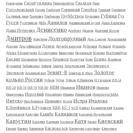
Гизатуллина
Гладков
Геленджик
Гиппенрейтер
Гнап
Гоголевский
Горицкий
Горобец
Гоголь
Горбачев
Горький
Горяинов
Губина
Груббстрем
Гуз
Гостиный двор
Грачевка
Грибанова
Грушевич
Гусев
Данилов
Гусятников
ДКБА
Дарвиновский музей
Даша Корягина
Денисенко
Даша Петренко
Дербент
Дианов
Дмитрий Жохов
Дмитров
Долгопрудный
Доветров
Дом Союзов
Домарацкий
Донец
Домени
Дом офицеров
Дружба народов
Дубровки
Дульцев
Душанбе
Дёржа
Е.Коршунова
Е.Сенчурина
Евангелие
Евдокимов
Егорова
Екатеринбург
Есина
Емелин
Ермаков
Емельянов
Еремеев
Есентуки
Есин
Жариков
Звенигород
Журавлев
Забайкалье
Зайцев
Зацепа
Зачатьевский
Зенит-В
Золотое
Звонков
Земляной вал
Зенитар-К 16мм
кольцо России
Зубков
Зубов
Зуйков
И.Пилюгин
И.Сидоров
ИЛ-14
Иванов
ИПМ
ИЛ-28
ИЛ-76
ИЛ-78
ИЛ-80
Иванилов
Иванова
Иероглиф
Ивантеевка
Измайлово
Ильина
Ильинский
Император ВАВА
Истра
Интеко
Ичалова
Иримико
Ира Большая
Исаев
К.Перфильев
К.Рудаков
ККК
КС-1
КСП
Кавказ
Кадышевский
Казань
Калмыков
Калибр
Каламкаров
Каледин
Каменец-Подольский
Капустин
Катя
Киенский
Карелия
Карякин
Касимов
Киев4
Кисловодск
Кимры
Кирвас
Кириллов
Клещеево городище
Клименко