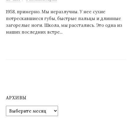
1958, примерно. Мы неразлучны. У нее сухие
потрескавшиеся губы, быстрые пальцы и длинные
загорелые ноги. Школа, мы расстались. Это одна из
наших последних встре...
АРХИВЫ
А
р
х
и