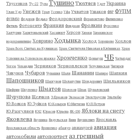
Тушино
Тюхтяев
Украина
Трусенков
Ту-22
Тула
Удот
ФУПМ
Унежев
Учватов
Ушаков
Улан-Удэ
Урал
Усенко
Уфа
ФВР
Феодоровский
ФУПМ50
Федоров
Федько
Ферапонтово
Филипенко
Франция
Фролкин
Фотоцентр
Фитиль
Фридман
Фурсенко
Херсон
Халтурин
Харитоньевский
Хасавюрт
Химки
Химкинское
Ходынка
Ховрино
Холод
Хохлов
водохранилище
Хорошево
Храм Всех Святых на Кулишках
Храм Святителя Николая в Клённиках
Храм
ЧБ
Хромченко
Успения на Успенском вражке
Ценькуш
Чатырдаг
Черников
Черноплеков
Чегем
Чекандин
Чечулинская
Чигирев
Чубаров
Шананин
Шапкин
Чикунов
Чувашия
Шаля
Шапиро
Шапошников
Шильников
Шаргунов
Шелапутин
Шендерович
Шматов
Шифрин
Шкуленко
Шолохов
Шпак
Шуваловский
Шурупова
Щелчков
Э.Ермаков
Экомасов
Электроугли
Эльтюбю
Ю.Волков
Ю.Зуйков
Ю.Козырев
Ю.Митягин
Ю.П.Петров
Яблоки на снегу
Ю.Разгуляев
Ю12
Юрасов
Юрьева
ЯК-130
Яковлева
Ярославль
Якушина
Яндульская
Янин
Янушкевич
авиация
авиамузей
Ярославская область
Ярошенко
абажур
аз грешный
автомобили
автопортрет