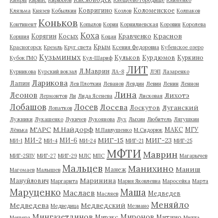
Ковригино
Коломенское
Клязьма
Князев
Кобылкин
Козлов
Колпаков
Коньков
Континент
Копылов
Корин
Корнилиевская
Коровин
Королева
Коха
Краснов
Корягин
Косых
Кравченко
Коршия
Коцан
Крым
Красногорск
Кремль
Круг света
Ксения Федоровна
Кубенское озеро
Кузьминых
Кульков
Курдюмов
Куркино
Кубок ГМО
Кул-Шариф
ЛИТ
Л.Маврин
Курникова
Курский вокзал
ЛА-8
ЛЭП
Лазаренко
Ларикова
Лапин
Лев Плоткин
Леванов
Левдин
Левин
Ленин
Леннон
Лина
Леонов
Лихотэ
Лермонтов
Ли
Лида Ясенева
Лисковая
Лобашов
Лосев
Лосева
Луганский
Лоскутов
Лопатков
Лужники
Лукашенко
Лукичев
Лукоянова
Лух
Лыхин
Любитель
Лягушкин
М'АРС
М.Найдорф
МАКС
МГУ
Лёнька
М.Павлушенко
М.Сидорюк
МИГ-15
МИГ-23
МИ-2
МИ-6
МИ-1
МИ-4
МИ-24
МИГ-21
МИГ-25
МФТИ
Маврин
МИГ-25ПУ
МИГ-27
МИГ-29
МЛС
МПС
Магарычев
Мальцев
Манихино
Маниш
Манеж
Магомаев
Малышев
Маринина
Мануйлович
Маргарита
Мария Яковлевна
Маросейка
Марта
Маруценко
Маша
Маслаев
Медведев
Масляев
Меняйло
Медведева
Медведский
Медведица
Мезиано
Мингазетдинов
Миронов
Миракс
Митино
Мещера
Митта