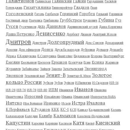
Галактионов
Галинский
Галкин
Галинская
Гардашник
Гасилов
Гизатуллина
Гладков
Геленджик
Гиппенрейтер
Гнап
Гоголевский
Горицкий
Горобец
Гоголь
Горбачев
Горький
Горяинов
Губина
Груббстрем
Гуз
Гостиный двор
Грачевка
Грибанова
Грушевич
Гусев
Данилов
Гусятников
ДКБА
Дарвиновский музей
Даша Корягина
Денисенко
Даша Петренко
Дербент
Дианов
Дмитрий Жохов
Дмитров
Долгопрудный
Доветров
Дом Союзов
Домарацкий
Донец
Домени
Дом офицеров
Дружба народов
Дубровки
Дульцев
Душанбе
Дёржа
Е.Коршунова
Е.Сенчурина
Евангелие
Евдокимов
Егорова
Екатеринбург
Есина
Емелин
Ермаков
Емельянов
Еремеев
Есентуки
Есин
Жариков
Звенигород
Журавлев
Забайкалье
Зайцев
Зацепа
Зачатьевский
Зенит-В
Золотое
Звонков
Земляной вал
Зенитар-К 16мм
кольцо России
Зубков
Зубов
Зуйков
И.Пилюгин
И.Сидоров
ИЛ-14
Иванов
ИПМ
ИЛ-28
ИЛ-76
ИЛ-78
ИЛ-80
Иванилов
Иванова
Иероглиф
Ивантеевка
Измайлово
Ильина
Ильинский
Император ВАВА
Истра
Интеко
Ичалова
Иримико
Ира Большая
Исаев
К.Перфильев
К.Рудаков
ККК
КС-1
КСП
Кавказ
Кадышевский
Казань
Калмыков
Калибр
Каламкаров
Каледин
Каменец-Подольский
Капустин
Катя
Киенский
Карелия
Карякин
Касимов
Киев4
Кисловодск
Кимры
Кирвас
Кириллов
Клещеево городище
Клименко