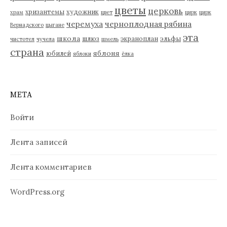
цветы
церковь
хризантемы
художник
храм
цвет
цирк
цирк
черемуха
черноплодная рябина
Вернадского
цыгане
эта
школа
шлюз
экраноплан
эльфы
чистотел
чучела
шмель
страна
яблоня
юбилей
яблоки
ёлка
МЕТА
Войти
Лента записей
Лента комментариев
WordPress.org