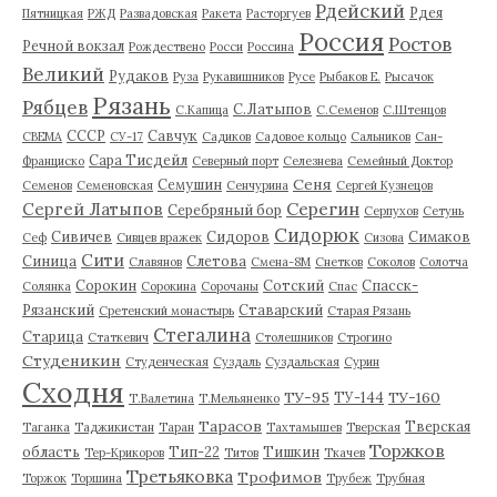
Рдейский
Рдея
Пятницкая
РЖД
Развадовская
Ракета
Расторгуев
Россия
Ростов
Речной вокзал
Рождествено
Росси
Россина
Великий
Рудаков
Руза
Рукавишников
Русе
Рыбаков Е.
Рысачок
Рязань
Рябцев
С.Латыпов
С.Капица
С.Семенов
С.Штенцов
СССР
Савчук
СВЕМА
СУ-17
Садиков
Садовое кольцо
Сальников
Сан-
Сара Тисдейл
Франциско
Северный порт
Селезнева
Семейный Доктор
Сеня
Семушин
Семенов
Семеновская
Сенчурина
Сергей Кузнецов
Серегин
Сергей Латыпов
Серебряный бор
Серпухов
Сетунь
Сидорюк
Сивичев
Сидоров
Симаков
Сеф
Сивцев вражек
Сизова
Сити
Синица
Слетова
Славянов
Смена-8М
Снетков
Соколов
Солотча
Сорокин
Сотский
Спасск-
Солянка
Сорокина
Сорочаны
Спас
Рязанский
Ставарский
Сретенский монастырь
Старая Рязань
Стегалина
Старица
Статкевич
Столешников
Строгино
Студеникин
Студенческая
Суздаль
Суздальская
Сурин
Сходня
ТУ-95
ТУ-160
ТУ-144
Т.Валетина
Т.Мельяненко
Тарасов
Тверская
Таганка
Таджикистан
Таран
Тахтамышев
Тверская
Торжков
область
Тип-22
Тишкин
Тер-Крикоров
Титов
Ткачев
Третьяковка
Трофимов
Торжок
Торшина
Трубеж
Трубная