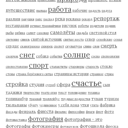
работа
путешествие
рабочие
пыльца
радость
радуга
репортаж
река
разлив
реклама
ракушки
рапс
распад
рекорд
реставрация
рисунок
речные трамвайчики
роботы
родители
родник
самолёты
световой стол
рыбы
рябина
салют
самовар
свадьба
святой источник
север
свечение
свиязь
святые места
семейские
семья
смерть
сердце
сканограмма
скворец
скелет
скульптура
слива
слон
солнце
снег
собака
сморчок
события
сосна
спелеология
спорт
стекло
спелестология
сталактиты
староверы
старость
страницы истории
стены
страна берёзового ситца
странное
стрим
счастье
стройка
студия
сфера
сын
сугроб
таджики
творчество
театр огня
текст
телевидение
техника
туман
туризм
топинамбур
трамвай
троллейбус
трудные подростки
тюльпаны
у себя дома
утки
фабрика
убунту
уединенное
утята
фиеста
февраль
фото
фасады
физалис
философия
флаги
флот
фотография
фотография - это
фотовыставка
фотографы
фотокамеры
фотошкола
фреска
фотокружок