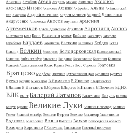
Аксенов
Агеев
Австрия
Автобанк
Агидель
Акимов
Акимович
Альпы
Александр Маврин
Алешин
Алексеев
Алфреймс
Алёшкинский
Андрей Антонов
Андрей Денисенко
лес
Америка
Андрей Васильев
Аносов
Армения
Андрусенко
Аникеевка
Апуневич
Артеменков
Аэронатц
Аюпов
Архипов
Артём Денисенко
Баженов
Баев
Байков
Б.Степанов
БМО
Байкал
Байконур
Бакирова
Бардаев
Баскова
Бейдик
Барабанов
Бармичева
Башкирия
Белая
Белкин
Белоцерковская
Белкард
Белорусов
Белоцерковский
Белякова
Библиоглобус
Блынская
Богданов
Богоявление
Болгария
Болшево
Братовка
Большой Афанасьевский
Борис
Боряна Росса
Босс Сорокин
Братцево
Бредбери
Бритвина
Булгаковский дом
Буранцев
Бурятия
Бутко
В.Ермаков
В.Иванов
Буцкий
В.Гончаров
В.Карпинский
В.Латыпов
В.Пьянов
ВДНХ
В.Лапшин
В.Миронов
В.Пирогов
В.Шевченко
ВЛК
Валерий Латыпов
Валетина
Валуев
ВМ-Т
Васина
Великие Луки
Ващук
Вдовин
Великий Новгород
Великий
Верея
Устюг
Великий октябрь
Велихов
Веслево
Владимир Галактионов
Волга
Водянова
Волков
Вознесение
Волгуша
Вологодская область
Володин
Вороново
Г.Короткова
Гаврилково
Газетный переулок