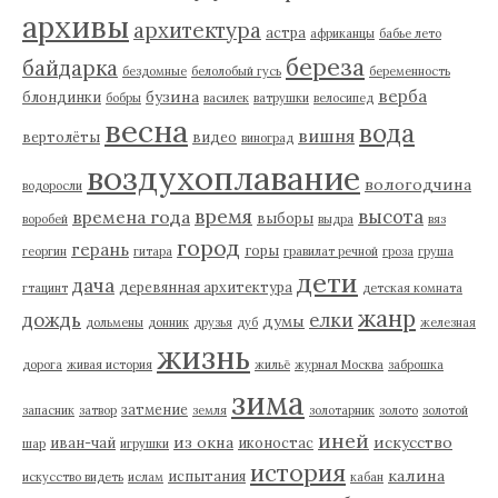
архивы
архитектура
астра
африканцы
бабье лето
береза
байдарка
бездомные
белолобый гусь
беременность
верба
бузина
блондинки
бобры
василек
ватрушки
велосипед
весна
вода
вишня
вертолёты
видео
виноград
воздухоплавание
вологодчина
водоросли
время
высота
времена года
выборы
воробей
выдра
вяз
город
герань
горы
георгин
гитара
гравилат речной
гроза
груша
дети
дача
деревянная архитектура
гтацинт
детская комната
жанр
дождь
елки
думы
дольмены
донник
друзья
дуб
железная
жизнь
дорога
живая история
жильё
журнал Москва
заброшка
зима
затмение
запасник
затвор
земля
золотарник
золото
золотой
иней
из окна
искусство
иван-чай
иконостас
шар
игрушки
история
калина
испытания
искусство видеть
ислам
кабан