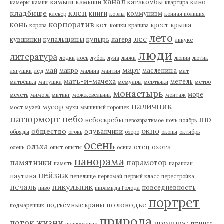
канал
камыш
камыши
катакомбы
кино
камеры
камни
квартира
клен
кладбище
книги
коммунизм
клевер
козлы
конная полиция
корпоратив
конь
кот
крест
крыша
корова
кошки
крапива
лето
лес
кувшинки
купальщицы
купырь
лагеря
линукс
люди
литература
лодки
лось
лубок
луна
лыжи
люпин
лютик
март
май
макро
масленица
лягушки
лёд
малина
мантия
мат
мать-и-мачеха
метель
матрёшка
матушка
мемуары
мертвяки
метро
монастырь
море
мечеть
мимоза
митинг
можжевельник
монтаж
наличник
мусор
мост
музей
мухи
мышиный горошек
натюрморт
небо
ню
небоскребы
невозвратимое
ночь
ноябрь
окно
общество
одуванчики
обряды
огонь
озеро
окопы
октябрь
осень
ольха
отец
охота
олень
опыт
опыты
осина
панорама
памятники
парамотор
память
параплан
пейзаж
паутина
пепелище
первомай
первый класс
перестройка
пикульник
печаль
повседневность
пиво
пирамида Голода
портрет
половодье
подъёмные краны
подмаренник
природа
поток жизни
прошлое
птицы
православие