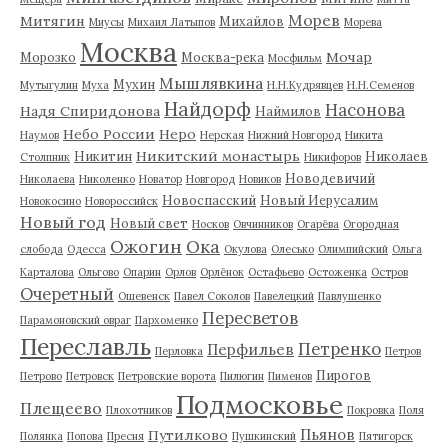
Морев
Митягин
Михайлов
Миусы
Михаил Латыпов
Морева
Москва
Мочар
Морозко
Москва-река
Мосфильм
Мышлявкина
Мухин
Мутыгулин
Муха
Н.Н.Кудрявцев
Н.Н.Семенов
Найдорф
Насонова
Надя Спиридонова
Наймилов
Небо России
Неро
Наумов
Нерская
Нижний Новгород
Никита
Никитский монастырь
Никитин
Николаев
Столпник
Никифоров
Новодевичий
Николаева
Николенко
Новатор
Новгород
Новиков
Новоспасский
Новый Иерусалим
Новокосино
Новороссийск
Новый год
Новый свет
Носков
Овчинников
Огарёва
Огородная
Ожогин
Ока
слобода
Одесса
Окулова
Олесько
Олимпийский
Ольга
Карталова
Ольгово
Опарин
Орлов
Орлёнок
Остафьево
Остоженка
Остров
Очеретный
Ошевенск
Павел Соколов
Павелецкий
Павлушенко
Пересветов
Парамоновский овраг
Пархоменко
Переславль
Петренко
Перфильев
Перловка
Петров
Пирогов
Петрово
Петровск
Петровские ворота
Пилюгин
Пименов
Подмосковье
Плещеево
Плохотников
Покровка
Поля
Пьянов
Путилково
Полянка
Попова
Пресня
Пушкинский
Пятигорск