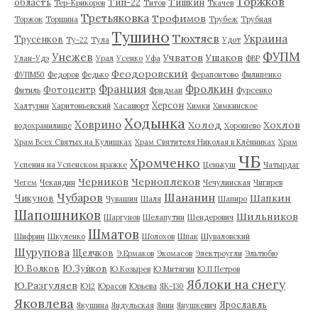
Торжков
область
Тип-22
Тишкин
Тер-Крикоров
Титов
Ткачев
Третьяковка
Трофимов
Торжок
Торшина
Трубеж
Трубная
Тушино
Тюхтяев
Украина
Трусенков
Ту-22
Тула
Удот
ФУПМ
Унежев
Учватов
Ушаков
Улан-Удэ
Урал
Усенко
Уфа
ФВР
Феодоровский
ФУПМ50
Федоров
Федько
Ферапонтово
Филипенко
Франция
Фролкин
Фотоцентр
Фитиль
Фридман
Фурсенко
Херсон
Халтурин
Харитоньевский
Хасавюрт
Химки
Химкинское
Ходынка
Ховрино
Холод
Хохлов
водохранилище
Хорошево
Храм Всех Святых на Кулишках
Храм Святителя Николая в Клённиках
Храм
ЧБ
Хромченко
Успения на Успенском вражке
Ценькуш
Чатырдаг
Черников
Черноплеков
Чегем
Чекандин
Чечулинская
Чигирев
Чубаров
Шананин
Шапкин
Чикунов
Чувашия
Шаля
Шапиро
Шапошников
Шильников
Шаргунов
Шелапутин
Шендерович
Шматов
Шифрин
Шкуленко
Шолохов
Шпак
Шуваловский
Шурупова
Щелчков
Э.Ермаков
Экомасов
Электроугли
Эльтюбю
Ю.Волков
Ю.Зуйков
Ю.Козырев
Ю.Митягин
Ю.П.Петров
Яблоки на снегу
Ю.Разгуляев
Ю12
Юрасов
Юрьева
ЯК-130
Яковлева
Ярославль
Якушина
Яндульская
Янин
Янушкевич