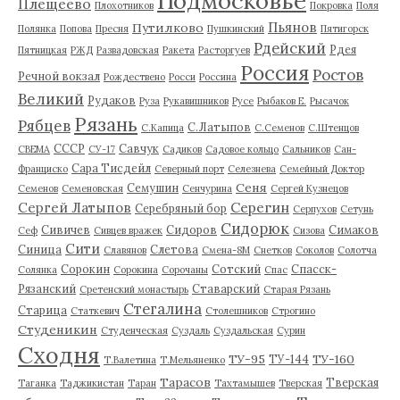
Подмосковье
Плещеево
Плохотников
Покровка
Поля
Пьянов
Путилково
Полянка
Попова
Пресня
Пушкинский
Пятигорск
Рдейский
Рдея
Пятницкая
РЖД
Развадовская
Ракета
Расторгуев
Россия
Ростов
Речной вокзал
Рождествено
Росси
Россина
Великий
Рудаков
Руза
Рукавишников
Русе
Рыбаков Е.
Рысачок
Рязань
Рябцев
С.Латыпов
С.Капица
С.Семенов
С.Штенцов
СССР
Савчук
СВЕМА
СУ-17
Садиков
Садовое кольцо
Сальников
Сан-
Сара Тисдейл
Франциско
Северный порт
Селезнева
Семейный Доктор
Сеня
Семушин
Семенов
Семеновская
Сенчурина
Сергей Кузнецов
Серегин
Сергей Латыпов
Серебряный бор
Серпухов
Сетунь
Сидорюк
Сивичев
Сидоров
Симаков
Сеф
Сивцев вражек
Сизова
Сити
Синица
Слетова
Славянов
Смена-8М
Снетков
Соколов
Солотча
Сорокин
Сотский
Спасск-
Солянка
Сорокина
Сорочаны
Спас
Рязанский
Ставарский
Сретенский монастырь
Старая Рязань
Стегалина
Старица
Статкевич
Столешников
Строгино
Студеникин
Студенческая
Суздаль
Суздальская
Сурин
Сходня
ТУ-95
ТУ-160
ТУ-144
Т.Валетина
Т.Мельяненко
Тарасов
Тверская
Таганка
Таджикистан
Таран
Тахтамышев
Тверская