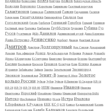
Волга
Водянова
Волков
Вознесение
Волгуша
Вологодская область
Володин
Вороново
Г.Короткова
Гаврилково
Газетный переулок
Галактионов
Галинский
Галкин
Галинская
Гардашник
Гасилов
Гизатуллина
Гладков
Геленджик
Гиппенрейтер
Гнап
Гоголевский
Горицкий
Горобец
Гоголь
Горбачев
Горький
Горяинов
Губина
Груббстрем
Гуз
Гостиный двор
Грачевка
Грибанова
Грушевич
Гусев
Данилов
Гусятников
ДКБА
Дарвиновский музей
Даша Корягина
Денисенко
Даша Петренко
Дербент
Дианов
Дмитрий Жохов
Дмитров
Долгопрудный
Доветров
Дом Союзов
Домарацкий
Донец
Домени
Дом офицеров
Дружба народов
Дубровки
Дульцев
Душанбе
Дёржа
Е.Коршунова
Е.Сенчурина
Евангелие
Евдокимов
Егорова
Екатеринбург
Есина
Емелин
Ермаков
Емельянов
Еремеев
Есентуки
Есин
Жариков
Звенигород
Журавлев
Забайкалье
Зайцев
Зацепа
Зачатьевский
Зенит-В
Золотое
Звонков
Земляной вал
Зенитар-К 16мм
кольцо России
Зубков
Зубов
Зуйков
И.Пилюгин
И.Сидоров
ИЛ-14
Иванов
ИПМ
ИЛ-28
ИЛ-76
ИЛ-78
ИЛ-80
Иванилов
Иванова
Иероглиф
Ивантеевка
Измайлово
Ильина
Ильинский
Император ВАВА
Истра
Интеко
Ичалова
Иримико
Ира Большая
Исаев
К.Перфильев
К.Рудаков
ККК
КС-1
КСП
Кавказ
Кадышевский
Казань
Калмыков
Калибр
Каламкаров
Каледин
Каменец-Подольский