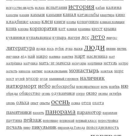
история
калина
испытания
искусство видеть
ислам
кабан
канал
камыш
камыши
катакомбы
кино
камеры
камни
квартира
клен
кладбище
книги
коммунизм
клевер
козлы
конная полиция
корпоратив
конь
кот
крест
крыша
корова
кошки
крапива
лето
лес
кувшинки
купальщицы
купырь
лагеря
линукс
люди
литература
лодки
лось
лубок
луна
лыжи
люпин
лютик
март
май
макро
масленица
лягушки
лёд
малина
мантия
мат
мать-и-мачеха
метель
матрёшка
матушка
мемуары
мертвяки
метро
монастырь
море
мечеть
мимоза
митинг
можжевельник
монтаж
наличник
мусор
мост
музей
мухи
мышиный горошек
натюрморт
небо
ню
небоскребы
невозвратимое
ночь
ноябрь
окно
общество
одуванчики
обряды
огонь
озеро
окопы
октябрь
осень
ольха
отец
охота
олень
опыт
опыты
осина
панорама
памятники
парамотор
память
параплан
пейзаж
паутина
пепелище
первомай
первый класс
перестройка
пикульник
печаль
повседневность
пиво
пирамида Голода