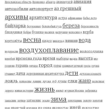
авиация
авиамузей
Ярославская область
Ярошенко
абажур
аз грешный
автомобили
автопортрет
архивы
архитектура
астра
африканцы
бабье лето
береза
байдарка
бездомные
белолобый гусь
беременность
верба
бузина
блондинки
бобры
василек
ватрушки
велосипед
весна
вода
вишня
вертолёты
видео
виноград
воздухоплавание
вологодчина
водоросли
время
высота
времена года
выборы
воробей
выдра
вяз
город
герань
горы
георгин
гитара
гравилат речной
гроза
груша
дети
дача
деревянная архитектура
гтацинт
детская комната
жанр
дождь
елки
думы
дольмены
донник
друзья
дуб
железная
жизнь
дорога
живая история
жильё
журнал Москва
заброшка
зима
затмение
запасник
затвор
земля
золотарник
золото
золотой
иней
из окна
искусство
иван-чай
иконостас
шар
игрушки