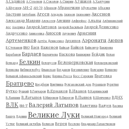
А.Садиков
А.Ушаков
А.Семенов
А.Соколов
А.Спирин
А.Халтурин
АН-2
Абрамочкин
А.Щугорев
АН-70
Абрамов
Абулхатин
Абхазия
Аксенов
Агеев
Австрия
Автобанк
Агидель
Акимов
Акимович
Альпы
Александр Маврин
Алешин
Алексеев
Алфреймс
Алёшкинский
Андрей Антонов
Андрей Денисенко
лес
Америка
Андрей Васильев
Аносов
Армения
Андрусенко
Аникеевка
Апуневич
Артеменков
Аэронатц
Аюпов
Архипов
Артём Денисенко
Баженов
Баев
Байков
Б.Степанов
БМО
Байкал
Байконур
Бакирова
Бардаев
Баскова
Бейдик
Барабанов
Бармичева
Башкирия
Белая
Белкин
Белоцерковская
Белкард
Белорусов
Белоцерковский
Белякова
Библиоглобус
Блынская
Богданов
Богоявление
Болгария
Болшево
Братовка
Большой Афанасьевский
Борис
Боряна Росса
Босс Сорокин
Братцево
Бредбери
Бритвина
Булгаковский дом
Буранцев
Бурятия
Бутко
В.Ермаков
В.Иванов
Буцкий
В.Гончаров
В.Карпинский
В.Латыпов
В.Пьянов
ВДНХ
В.Лапшин
В.Миронов
В.Пирогов
В.Шевченко
ВЛК
Валерий Латыпов
Валетина
Валуев
ВМ-Т
Васина
Великие Луки
Ващук
Вдовин
Великий Новгород
Великий
Верея
Устюг
Великий октябрь
Велихов
Веслево
Владимир Галактионов