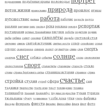
портрет
половодье
подъёмные краны
подмаренник
природа
поток жизни
прошлое
птицы
православие
работа
путешествие
рабочие
пыльца
радость
радуга
репортаж
река
разлив
реклама
ракушки
рапс
распад
рекорд
реставрация
рисунок
речные трамвайчики
роботы
родители
родник
самолёты
световой стол
рыбы
рябина
салют
самовар
свадьба
святой источник
север
свечение
свиязь
святые места
семейские
семья
смерть
сердце
сканограмма
скворец
скелет
скульптура
слива
слон
солнце
снег
собака
сморчок
события
сосна
спелеология
спорт
стекло
спелестология
сталактиты
староверы
старость
страницы истории
стены
страна берёзового ситца
странное
стрим
счастье
стройка
студия
сфера
сын
сугроб
таджики
творчество
театр огня
текст
телевидение
техника
туман
туризм
топинамбур
трамвай
троллейбус
трудные подростки
тюльпаны
у себя дома
утки
фабрика
убунту
уединенное
утята
фиеста
февраль
фото
фасады
физалис
философия
флаги
флот