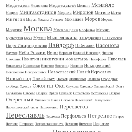
Меняйло
Медведева
Медведский
Медведица
Мезиано
Мингазетдинов
Миронов
Миракс
Митино
Мещера
Митта
Морев
Митягин
Михайлов
Миусы
Михаил Латыпов
Морева
Москва
Мочар
Морозко
Москва-река
Мосфильм
Мышлявкина
Мухин
Мутыгулин
Муха
Н.Н.Кудрявцев
Н.Н.Семенов
Найдорф
Насонова
Надя Спиридонова
Наймилов
Небо России
Неро
Наумов
Нерская
Нижний Новгород
Никита
Никитский монастырь
Никитин
Николаев
Столпник
Никифоров
Новодевичий
Николаева
Николенко
Новатор
Новгород
Новиков
Новоспасский
Новый Иерусалим
Новокосино
Новороссийск
Новый год
Новый свет
Носков
Овчинников
Огарёва
Огородная
Ожогин
Ока
слобода
Одесса
Окулова
Олесько
Олимпийский
Ольга
Карталова
Ольгово
Опарин
Орлов
Орлёнок
Остафьево
Остоженка
Остров
Очеретный
Ошевенск
Павел Соколов
Павелецкий
Павлушенко
Пересветов
Парамоновский овраг
Пархоменко
Переславль
Петренко
Перфильев
Перловка
Петров
Пирогов
Петрово
Петровск
Петровские ворота
Пилюгин
Пименов