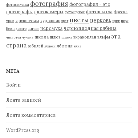
фотография
фотография - это
фотовыставка
фотографы
фотокамеры
фотошкола
фреска
фотокружок
цветы
церковь
хризантемы
художник
храм
цвет
цирк
цирк
черемуха
черноплодная рябина
Вернадского
цыгане
эта
школа
шлюз
экраноплан
эльфы
чистотел
чучела
шмель
страна
яблоня
юбилей
яблоки
ёлка
МЕТА
Войти
Лента записей
Лента комментариев
WordPress.org