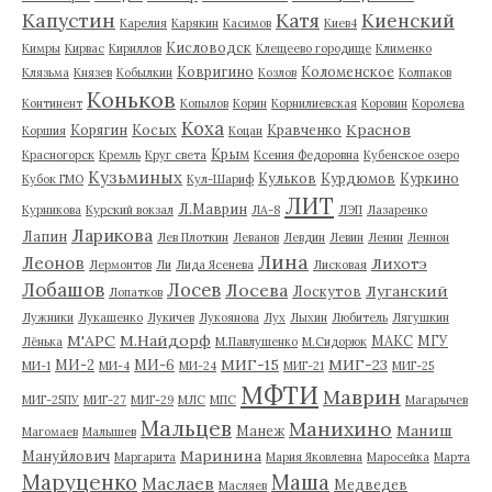
Капустин
Катя
Киенский
Карелия
Карякин
Касимов
Киев4
Кисловодск
Кимры
Кирвас
Кириллов
Клещеево городище
Клименко
Ковригино
Коломенское
Клязьма
Князев
Кобылкин
Козлов
Колпаков
Коньков
Континент
Копылов
Корин
Корнилиевская
Коровин
Королева
Коха
Краснов
Корягин
Косых
Кравченко
Коршия
Коцан
Крым
Красногорск
Кремль
Круг света
Ксения Федоровна
Кубенское озеро
Кузьминых
Кульков
Курдюмов
Куркино
Кубок ГМО
Кул-Шариф
ЛИТ
Л.Маврин
Курникова
Курский вокзал
ЛА-8
ЛЭП
Лазаренко
Ларикова
Лапин
Лев Плоткин
Леванов
Левдин
Левин
Ленин
Леннон
Лина
Леонов
Лихотэ
Лермонтов
Ли
Лида Ясенева
Лисковая
Лобашов
Лосев
Лосева
Луганский
Лоскутов
Лопатков
Лужники
Лукашенко
Лукичев
Лукоянова
Лух
Лыхин
Любитель
Лягушкин
М'АРС
М.Найдорф
МАКС
МГУ
Лёнька
М.Павлушенко
М.Сидорюк
МИГ-15
МИГ-23
МИ-2
МИ-6
МИ-1
МИ-4
МИ-24
МИГ-21
МИГ-25
МФТИ
Маврин
МИГ-25ПУ
МИГ-27
МИГ-29
МЛС
МПС
Магарычев
Мальцев
Манихино
Маниш
Манеж
Магомаев
Малышев
Маринина
Мануйлович
Маргарита
Мария Яковлевна
Маросейка
Марта
Маруценко
Маша
Маслаев
Медведев
Масляев