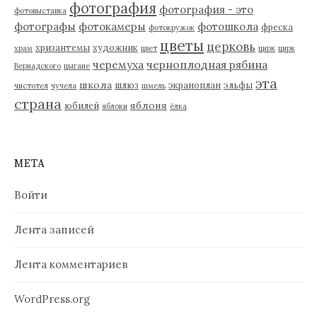
фотография
фотография - это
фотовыставка
фотографы
фотокамеры
фотошкола
фреска
фотокружок
цветы
церковь
хризантемы
художник
храм
цвет
цирк
цирк
черемуха
черноплодная рябина
Вернадского
цыгане
эта
школа
шлюз
экраноплан
эльфы
чистотел
чучела
шмель
страна
яблоня
юбилей
яблоки
ёлка
МЕТА
Войти
Лента записей
Лента комментариев
WordPress.org