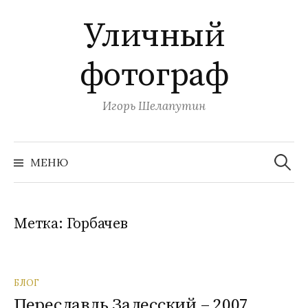
П
Уличный
е
р
фотограф
е
й
т
Игорь Шелапутин
и
к
Н
с
а
МЕНЮ
й
о
т
и
д
:
е
Метка:
Горбачев
р
ж
и
БЛОГ
м
Переславль Залесский – 2007.
о