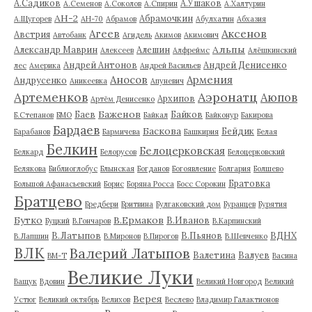
А.Садиков
А.Ушаков
А.Семенов
А.Соколов
А.Спирин
А.Халтурин
АН-2
Абрамочкин
А.Щугорев
АН-70
Абрамов
Абулхатин
Абхазия
Аксенов
Агеев
Австрия
Автобанк
Агидель
Акимов
Акимович
Альпы
Александр Маврин
Алешин
Алексеев
Алфреймс
Алёшкинский
Андрей Антонов
Андрей Денисенко
лес
Америка
Андрей Васильев
Аносов
Армения
Андрусенко
Аникеевка
Апуневич
Артеменков
Аэронатц
Аюпов
Архипов
Артём Денисенко
Баженов
Баев
Байков
Б.Степанов
БМО
Байкал
Байконур
Бакирова
Бардаев
Баскова
Бейдик
Барабанов
Бармичева
Башкирия
Белая
Белкин
Белоцерковская
Белкард
Белорусов
Белоцерковский
Белякова
Библиоглобус
Блынская
Богданов
Богоявление
Болгария
Болшево
Братовка
Большой Афанасьевский
Борис
Боряна Росса
Босс Сорокин
Братцево
Бредбери
Бритвина
Булгаковский дом
Буранцев
Бурятия
Бутко
В.Ермаков
В.Иванов
Буцкий
В.Гончаров
В.Карпинский
В.Латыпов
В.Пьянов
ВДНХ
В.Лапшин
В.Миронов
В.Пирогов
В.Шевченко
ВЛК
Валерий Латыпов
Валетина
Валуев
ВМ-Т
Васина
Великие Луки
Ващук
Вдовин
Великий Новгород
Великий
Верея
Устюг
Великий октябрь
Велихов
Веслево
Владимир Галактионов