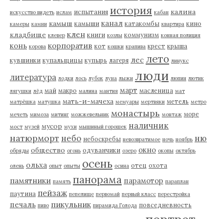
история
калина
испытания
искусство видеть
ислам
кабан
канал
камыш
камыши
катакомбы
кино
камеры
камни
квартира
клен
кладбище
книги
коммунизм
клевер
козлы
конная полиция
корпоратив
конь
кот
крест
крыша
корова
кошки
крапива
лето
лес
кувшинки
купальщицы
купырь
лагеря
линукс
люди
литература
лодки
лось
лубок
луна
лыжи
люпин
лютик
март
май
макро
масленица
лягушки
лёд
малина
мантия
мат
мать-и-мачеха
метель
матрёшка
матушка
мемуары
мертвяки
метро
монастырь
море
мечеть
мимоза
митинг
можжевельник
монтаж
наличник
мусор
мост
музей
мухи
мышиный горошек
натюрморт
небо
ню
небоскребы
невозвратимое
ночь
ноябрь
окно
общество
одуванчики
обряды
огонь
озеро
окопы
октябрь
осень
ольха
отец
охота
олень
опыт
опыты
осина
панорама
памятники
парамотор
память
параплан
пейзаж
паутина
пепелище
первомай
первый класс
перестройка
пикульник
печаль
повседневность
пиво
пирамида Голода