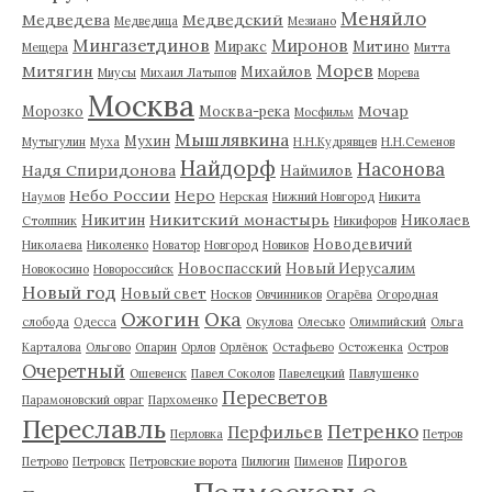
Меняйло
Медведева
Медведский
Медведица
Мезиано
Мингазетдинов
Миронов
Миракс
Митино
Мещера
Митта
Морев
Митягин
Михайлов
Миусы
Михаил Латыпов
Морева
Москва
Мочар
Морозко
Москва-река
Мосфильм
Мышлявкина
Мухин
Мутыгулин
Муха
Н.Н.Кудрявцев
Н.Н.Семенов
Найдорф
Насонова
Надя Спиридонова
Наймилов
Небо России
Неро
Наумов
Нерская
Нижний Новгород
Никита
Никитский монастырь
Никитин
Николаев
Столпник
Никифоров
Новодевичий
Николаева
Николенко
Новатор
Новгород
Новиков
Новоспасский
Новый Иерусалим
Новокосино
Новороссийск
Новый год
Новый свет
Носков
Овчинников
Огарёва
Огородная
Ожогин
Ока
слобода
Одесса
Окулова
Олесько
Олимпийский
Ольга
Карталова
Ольгово
Опарин
Орлов
Орлёнок
Остафьево
Остоженка
Остров
Очеретный
Ошевенск
Павел Соколов
Павелецкий
Павлушенко
Пересветов
Парамоновский овраг
Пархоменко
Переславль
Петренко
Перфильев
Перловка
Петров
Пирогов
Петрово
Петровск
Петровские ворота
Пилюгин
Пименов