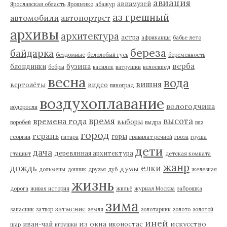
авиация
авиамузей
Ярославская область
Ярошенко
абажур
аз грешный
автомобили
автопортрет
архивы
архитектура
астра
африканцы
бабье лето
береза
байдарка
бездомные
белолобый гусь
беременность
верба
бузина
блондинки
бобры
василек
ватрушки
велосипед
весна
вода
вишня
вертолёты
видео
виноград
воздухоплавание
вологодчина
водоросли
время
высота
времена года
выборы
воробей
выдра
вяз
город
герань
горы
георгин
гитара
гравилат речной
гроза
груша
дети
дача
деревянная архитектура
гтацинт
детская комната
жанр
дождь
елки
думы
дольмены
донник
друзья
дуб
железная
жизнь
дорога
живая история
жильё
журнал Москва
заброшка
зима
затмение
запасник
затвор
земля
золотарник
золото
золотой
иней
из окна
искусство
иван-чай
иконостас
шар
игрушки