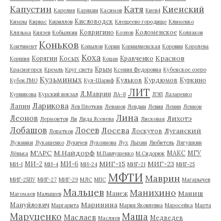
Капустин
Катя
Киенский
Карелия
Карякин
Касимов
Киев4
Кисловодск
Кимры
Кирвас
Кириллов
Клещеево городище
Клименко
Ковригино
Коломенское
Клязьма
Князев
Кобылкин
Козлов
Колпаков
Коньков
Континент
Копылов
Корин
Корнилиевская
Коровин
Королева
Коха
Краснов
Корягин
Косых
Кравченко
Коршия
Коцан
Крым
Красногорск
Кремль
Круг света
Ксения Федоровна
Кубенское озеро
Кузьминых
Кульков
Курдюмов
Куркино
Кубок ГМО
Кул-Шариф
ЛИТ
Л.Маврин
Курникова
Курский вокзал
ЛА-8
ЛЭП
Лазаренко
Ларикова
Лапин
Лев Плоткин
Леванов
Левдин
Левин
Ленин
Леннон
Лина
Леонов
Лихотэ
Лермонтов
Ли
Лида Ясенева
Лисковая
Лобашов
Лосев
Лосева
Луганский
Лоскутов
Лопатков
Лужники
Лукашенко
Лукичев
Лукоянова
Лух
Лыхин
Любитель
Лягушкин
М'АРС
М.Найдорф
МАКС
МГУ
Лёнька
М.Павлушенко
М.Сидорюк
МИГ-15
МИГ-23
МИ-2
МИ-6
МИ-1
МИ-4
МИ-24
МИГ-21
МИГ-25
МФТИ
Маврин
МИГ-25ПУ
МИГ-27
МИГ-29
МЛС
МПС
Магарычев
Мальцев
Манихино
Маниш
Манеж
Магомаев
Малышев
Маринина
Мануйлович
Маргарита
Мария Яковлевна
Маросейка
Марта
Маруценко
Маша
Маслаев
Медведев
Масляев