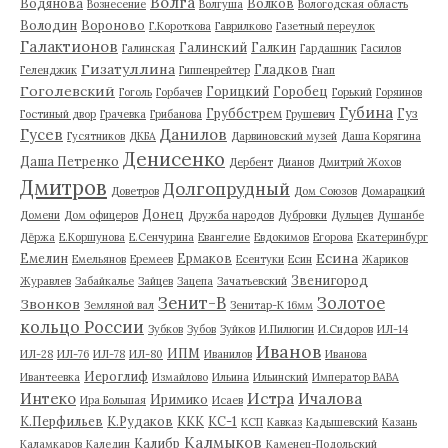
Волга
Водянова
Волков
Вознесение
Волгуша
Вологодская область
Володин
Вороново
Г.Короткова
Гаврилково
Газетный переулок
Галактионов
Галинский
Галкин
Галинская
Гардашник
Гасилов
Гизатуллина
Гладков
Геленджик
Гиппенрейтер
Гнап
Гоголевский
Горицкий
Горобец
Гоголь
Горбачев
Горький
Горяинов
Губина
Груббстрем
Гуз
Гостиный двор
Грачевка
Грибанова
Грушевич
Гусев
Данилов
Гусятников
ДКБА
Дарвиновский музей
Даша Корягина
Денисенко
Даша Петренко
Дербент
Дианов
Дмитрий Жохов
Дмитров
Долгопрудный
Доветров
Дом Союзов
Домарацкий
Донец
Домени
Дом офицеров
Дружба народов
Дубровки
Дульцев
Душанбе
Дёржа
Е.Коршунова
Е.Сенчурина
Евангелие
Евдокимов
Егорова
Екатеринбург
Есина
Емелин
Ермаков
Емельянов
Еремеев
Есентуки
Есин
Жариков
Звенигород
Журавлев
Забайкалье
Зайцев
Зацепа
Зачатьевский
Зенит-В
Золотое
Звонков
Земляной вал
Зенитар-К 16мм
кольцо России
Зубков
Зубов
Зуйков
И.Пилюгин
И.Сидоров
ИЛ-14
Иванов
ИПМ
ИЛ-28
ИЛ-76
ИЛ-78
ИЛ-80
Иванилов
Иванова
Иероглиф
Ивантеевка
Измайлово
Ильина
Ильинский
Император ВАВА
Истра
Интеко
Ичалова
Иримико
Ира Большая
Исаев
К.Перфильев
К.Рудаков
ККК
КС-1
КСП
Кавказ
Кадышевский
Казань
Калмыков
Калибр
Каламкаров
Каледин
Каменец-Подольский