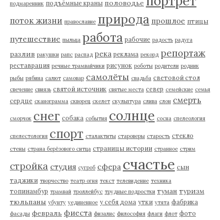
портрет
половодье
подъёмные краны
подмаренник
природа
поток жизни
прошлое
птицы
православие
работа
путешествие
рабочие
пыльца
радость
радуга
репортаж
река
разлив
реклама
ракушки
рапс
распад
рекорд
реставрация
рисунок
речные трамвайчики
роботы
родители
родник
самолёты
световой стол
рыбы
рябина
салют
самовар
свадьба
святой источник
север
свечение
свиязь
святые места
семейские
семья
смерть
сердце
сканограмма
скворец
скелет
скульптура
слива
слон
солнце
снег
собака
сморчок
события
сосна
спелеология
спорт
стекло
спелестология
сталактиты
староверы
старость
страницы истории
стены
страна берёзового ситца
странное
стрим
счастье
стройка
студия
сфера
сын
сугроб
таджики
творчество
театр огня
текст
телевидение
техника
туман
туризм
топинамбур
трамвай
троллейбус
трудные подростки
тюльпаны
у себя дома
утки
фабрика
убунту
уединенное
утята
фиеста
февраль
фото
фасады
физалис
философия
флаги
флот