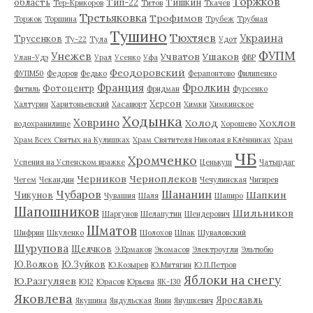
Торжков
область
Тип-22
Тишкин
Тер-Крикоров
Титов
Ткачев
Третьяковка
Трофимов
Торжок
Торшина
Трубеж
Трубная
Тушино
Тюхтяев
Украина
Трусенков
Ту-22
Тула
Удот
ФУПМ
Унежев
Учватов
Ушаков
Улан-Удэ
Урал
Усенко
Уфа
ФВР
Феодоровский
ФУПМ50
Федоров
Федько
Ферапонтово
Филипенко
Франция
Фролкин
Фотоцентр
Фитиль
Фридман
Фурсенко
Херсон
Халтурин
Харитоньевский
Хасавюрт
Химки
Химкинское
Ходынка
Ховрино
Холод
Хохлов
водохранилище
Хорошево
Храм Всех Святых на Кулишках
Храм Святителя Николая в Клённиках
Храм
ЧБ
Хромченко
Успения на Успенском вражке
Ценькуш
Чатырдаг
Черников
Черноплеков
Чегем
Чекандин
Чечулинская
Чигирев
Чубаров
Шананин
Шапкин
Чикунов
Чувашия
Шаля
Шапиро
Шапошников
Шильников
Шаргунов
Шелапутин
Шендерович
Шматов
Шифрин
Шкуленко
Шолохов
Шпак
Шуваловский
Шурупова
Щелчков
Э.Ермаков
Экомасов
Электроугли
Эльтюбю
Ю.Волков
Ю.Зуйков
Ю.Козырев
Ю.Митягин
Ю.П.Петров
Яблоки на снегу
Ю.Разгуляев
Ю12
Юрасов
Юрьева
ЯК-130
Яковлева
Ярославль
Якушина
Яндульская
Янин
Янушкевич