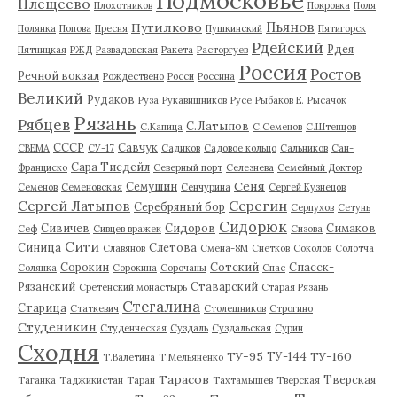
Подмосковье
Плещеево
Плохотников
Покровка
Поля
Пьянов
Путилково
Полянка
Попова
Пресня
Пушкинский
Пятигорск
Рдейский
Рдея
Пятницкая
РЖД
Развадовская
Ракета
Расторгуев
Россия
Ростов
Речной вокзал
Рождествено
Росси
Россина
Великий
Рудаков
Руза
Рукавишников
Русе
Рыбаков Е.
Рысачок
Рязань
Рябцев
С.Латыпов
С.Капица
С.Семенов
С.Штенцов
СССР
Савчук
СВЕМА
СУ-17
Садиков
Садовое кольцо
Сальников
Сан-
Сара Тисдейл
Франциско
Северный порт
Селезнева
Семейный Доктор
Сеня
Семушин
Семенов
Семеновская
Сенчурина
Сергей Кузнецов
Серегин
Сергей Латыпов
Серебряный бор
Серпухов
Сетунь
Сидорюк
Сивичев
Сидоров
Симаков
Сеф
Сивцев вражек
Сизова
Сити
Синица
Слетова
Славянов
Смена-8М
Снетков
Соколов
Солотча
Сорокин
Сотский
Спасск-
Солянка
Сорокина
Сорочаны
Спас
Рязанский
Ставарский
Сретенский монастырь
Старая Рязань
Стегалина
Старица
Статкевич
Столешников
Строгино
Студеникин
Студенческая
Суздаль
Суздальская
Сурин
Сходня
ТУ-95
ТУ-160
ТУ-144
Т.Валетина
Т.Мельяненко
Тарасов
Тверская
Таганка
Таджикистан
Таран
Тахтамышев
Тверская