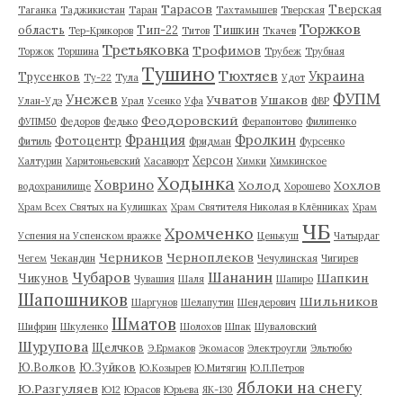
Тарасов
Тверская
Таганка
Таджикистан
Таран
Тахтамышев
Тверская
Торжков
область
Тип-22
Тишкин
Тер-Крикоров
Титов
Ткачев
Третьяковка
Трофимов
Торжок
Торшина
Трубеж
Трубная
Тушино
Тюхтяев
Украина
Трусенков
Ту-22
Тула
Удот
ФУПМ
Унежев
Учватов
Ушаков
Улан-Удэ
Урал
Усенко
Уфа
ФВР
Феодоровский
ФУПМ50
Федоров
Федько
Ферапонтово
Филипенко
Франция
Фролкин
Фотоцентр
Фитиль
Фридман
Фурсенко
Херсон
Халтурин
Харитоньевский
Хасавюрт
Химки
Химкинское
Ходынка
Ховрино
Холод
Хохлов
водохранилище
Хорошево
Храм Всех Святых на Кулишках
Храм Святителя Николая в Клённиках
Храм
ЧБ
Хромченко
Успения на Успенском вражке
Ценькуш
Чатырдаг
Черников
Черноплеков
Чегем
Чекандин
Чечулинская
Чигирев
Чубаров
Шананин
Шапкин
Чикунов
Чувашия
Шаля
Шапиро
Шапошников
Шильников
Шаргунов
Шелапутин
Шендерович
Шматов
Шифрин
Шкуленко
Шолохов
Шпак
Шуваловский
Шурупова
Щелчков
Э.Ермаков
Экомасов
Электроугли
Эльтюбю
Ю.Волков
Ю.Зуйков
Ю.Козырев
Ю.Митягин
Ю.П.Петров
Яблоки на снегу
Ю.Разгуляев
Ю12
Юрасов
Юрьева
ЯК-130