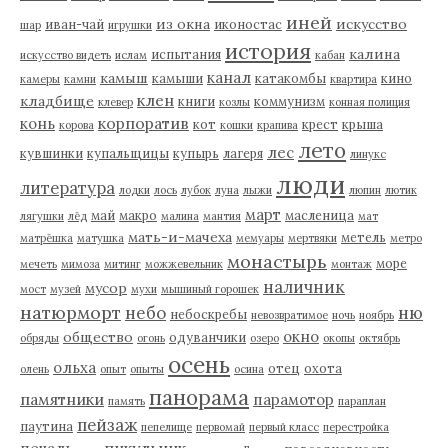
иней
из окна
искусство
иван-чай
иконостас
шар
игрушки
история
калина
испытания
искусство видеть
ислам
кабан
канал
камыш
камыши
катакомбы
кино
камеры
камни
квартира
клен
кладбище
книги
коммунизм
клевер
козлы
конная полиция
корпоратив
конь
кот
крест
крыша
корова
кошки
крапива
лето
лес
кувшинки
купальщицы
купырь
лагеря
линукс
люди
литература
лодки
лось
лубок
луна
лыжи
люпин
лютик
март
май
макро
масленица
лягушки
лёд
малина
мантия
мат
мать-и-мачеха
метель
матрёшка
матушка
мемуары
мертвяки
метро
монастырь
море
мечеть
мимоза
митинг
можжевельник
монтаж
наличник
мусор
мост
музей
мухи
мышиный горошек
натюрморт
небо
ню
небоскребы
невозвратимое
ночь
ноябрь
окно
общество
одуванчики
обряды
огонь
озеро
окопы
октябрь
осень
ольха
отец
охота
олень
опыт
опыты
осина
панорама
памятники
парамотор
память
параплан
пейзаж
паутина
пепелище
первомай
первый класс
перестройка
пикульник