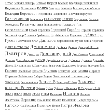
Верея
Устюг
Великий октябрь
Велихов
Веслево
Владимир Галактионов
Волга
Водянова
Волков
Вознесение
Волгуша
Вологодская область
Володин
Вороново
Г.Короткова
Гаврилково
Газетный переулок
Галактионов
Галинский
Галкин
Галинская
Гардашник
Гасилов
Гизатуллина
Гладков
Геленджик
Гиппенрейтер
Гнап
Гоголевский
Горицкий
Горобец
Гоголь
Горбачев
Горький
Горяинов
Губина
Груббстрем
Гуз
Гостиный двор
Грачевка
Грибанова
Грушевич
Гусев
Данилов
Гусятников
ДКБА
Дарвиновский музей
Даша Корягина
Денисенко
Даша Петренко
Дербент
Дианов
Дмитрий Жохов
Дмитров
Долгопрудный
Доветров
Дом Союзов
Домарацкий
Донец
Домени
Дом офицеров
Дружба народов
Дубровки
Дульцев
Душанбе
Дёржа
Е.Коршунова
Е.Сенчурина
Евангелие
Евдокимов
Егорова
Екатеринбург
Есина
Емелин
Ермаков
Емельянов
Еремеев
Есентуки
Есин
Жариков
Звенигород
Журавлев
Забайкалье
Зайцев
Зацепа
Зачатьевский
Зенит-В
Золотое
Звонков
Земляной вал
Зенитар-К 16мм
кольцо России
Зубков
Зубов
Зуйков
И.Пилюгин
И.Сидоров
ИЛ-14
Иванов
ИПМ
ИЛ-28
ИЛ-76
ИЛ-78
ИЛ-80
Иванилов
Иванова
Иероглиф
Ивантеевка
Измайлово
Ильина
Ильинский
Император ВАВА
Истра
Интеко
Ичалова
Иримико
Ира Большая
Исаев