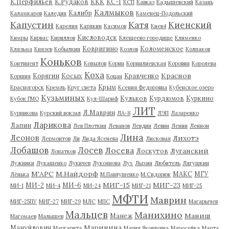
К.Перфильев
К.Рудаков
ККК
КС-1
КСП
Кавказ
Кадышевский
Казань
Калмыков
Калибр
Каламкаров
Каледин
Каменец-Подольский
Капустин
Катя
Киенский
Карелия
Карякин
Касимов
Киев4
Кисловодск
Кимры
Кирвас
Кириллов
Клещеево городище
Клименко
Ковригино
Коломенское
Клязьма
Князев
Кобылкин
Козлов
Колпаков
Коньков
Континент
Копылов
Корин
Корнилиевская
Коровин
Королева
Коха
Краснов
Корягин
Косых
Кравченко
Коршия
Коцан
Крым
Красногорск
Кремль
Круг света
Ксения Федоровна
Кубенское озеро
Кузьминых
Кульков
Курдюмов
Куркино
Кубок ГМО
Кул-Шариф
ЛИТ
Л.Маврин
Курникова
Курский вокзал
ЛА-8
ЛЭП
Лазаренко
Ларикова
Лапин
Лев Плоткин
Леванов
Левдин
Левин
Ленин
Леннон
Лина
Леонов
Лихотэ
Лермонтов
Ли
Лида Ясенева
Лисковая
Лобашов
Лосев
Лосева
Луганский
Лоскутов
Лопатков
Лужники
Лукашенко
Лукичев
Лукоянова
Лух
Лыхин
Любитель
Лягушкин
М'АРС
М.Найдорф
МАКС
МГУ
Лёнька
М.Павлушенко
М.Сидорюк
МИГ-15
МИГ-23
МИ-2
МИ-6
МИ-1
МИ-4
МИ-24
МИГ-21
МИГ-25
МФТИ
Маврин
МИГ-25ПУ
МИГ-27
МИГ-29
МЛС
МПС
Магарычев
Мальцев
Манихино
Маниш
Манеж
Магомаев
Малышев
Маринина
Мануйлович
Маргарита
Мария Яковлевна
Маросейка
Марта