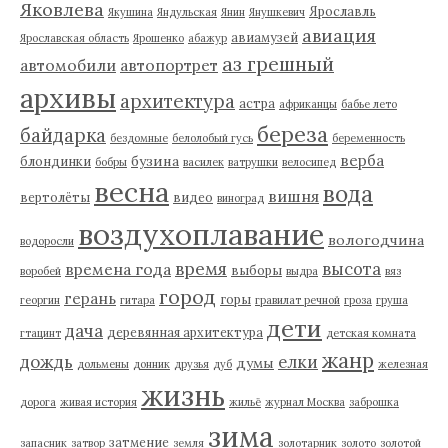
Яковлева
Ярославль
Якушина
Яндульская
Янин
Янушкевич
авиация
авиамузей
Ярославская область
Ярошенко
абажур
аз грешный
автомобили
автопортрет
архивы
архитектура
астра
африканцы
бабье лето
береза
байдарка
бездомные
белолобый гусь
беременность
верба
бузина
блондинки
бобры
василек
ватрушки
велосипед
весна
вода
вишня
вертолёты
видео
виноград
воздухоплавание
вологодчина
водоросли
время
высота
времена года
выборы
воробей
выдра
вяз
город
герань
горы
георгин
гитара
гравилат речной
гроза
груша
дети
дача
деревянная архитектура
гтацинт
детская комната
жанр
дождь
елки
думы
дольмены
донник
друзья
дуб
железная
жизнь
дорога
живая история
жильё
журнал Москва
заброшка
зима
затмение
запасник
затвор
земля
золотарник
золото
золотой