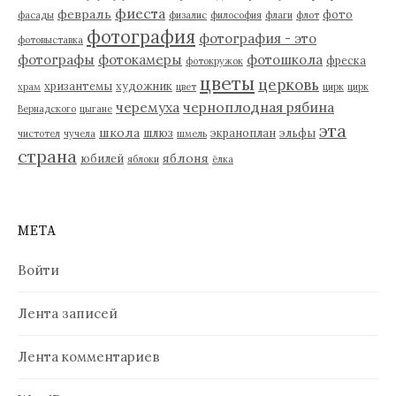
фиеста
февраль
фото
фасады
физалис
философия
флаги
флот
фотография
фотография - это
фотовыставка
фотографы
фотокамеры
фотошкола
фреска
фотокружок
цветы
церковь
хризантемы
художник
храм
цвет
цирк
цирк
черемуха
черноплодная рябина
Вернадского
цыгане
эта
школа
шлюз
экраноплан
эльфы
чистотел
чучела
шмель
страна
яблоня
юбилей
яблоки
ёлка
МЕТА
Войти
Лента записей
Лента комментариев