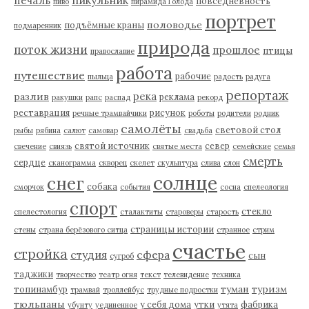
печаль
повседневность
пиво
пирамида Голода
портрет
половодье
подъёмные краны
подмаренник
природа
поток жизни
прошлое
птицы
православие
работа
путешествие
рабочие
пыльца
радость
радуга
репортаж
река
разлив
реклама
ракушки
рапс
распад
рекорд
реставрация
рисунок
речные трамвайчики
роботы
родители
родник
самолёты
световой стол
рыбы
рябина
салют
самовар
свадьба
святой источник
север
свечение
свиязь
святые места
семейские
семья
смерть
сердце
сканограмма
скворец
скелет
скульптура
слива
слон
солнце
снег
собака
сморчок
события
сосна
спелеология
спорт
стекло
спелестология
сталактиты
староверы
старость
страницы истории
стены
страна берёзового ситца
странное
стрим
счастье
стройка
студия
сфера
сын
сугроб
таджики
творчество
театр огня
текст
телевидение
техника
туман
туризм
топинамбур
трамвай
троллейбус
трудные подростки
тюльпаны
у себя дома
утки
фабрика
убунту
уединенное
утята