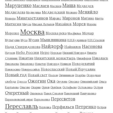
Маруценко
Маша
Маслаев
Медведев
Масляев
Меняйло
Медведева
Медведский
Медведица
Мезиано
Мингазетдинов
Миронов
Миракс
Митино
Мещера
Митта
Морев
Митягин
Михайлов
Миусы
Михаил Латыпов
Морева
Москва
Мочар
Морозко
Москва-река
Мосфильм
Мышлявкина
Мухин
Мутыгулин
Муха
Н.Н.Кудрявцев
Н.Н.Семенов
Найдорф
Насонова
Надя Спиридонова
Наймилов
Небо России
Неро
Наумов
Нерская
Нижний Новгород
Никита
Никитский монастырь
Никитин
Николаев
Столпник
Никифоров
Новодевичий
Николаева
Николенко
Новатор
Новгород
Новиков
Новоспасский
Новый Иерусалим
Новокосино
Новороссийск
Новый год
Новый свет
Носков
Овчинников
Огарёва
Огородная
Ожогин
Ока
слобода
Одесса
Окулова
Олесько
Олимпийский
Ольга
Карталова
Ольгово
Опарин
Орлов
Орлёнок
Остафьево
Остоженка
Остров
Очеретный
Ошевенск
Павел Соколов
Павелецкий
Павлушенко
Пересветов
Парамоновский овраг
Пархоменко
Переславль
Петренко
Перфильев
Перловка
Петров