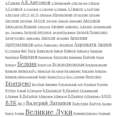
А.К.Антонов
А.Галкин
А.Литинецкий
А.Медведев
А.Морев
А.Садиков
А.Ушаков
А.Семенов
А.Соколов
А.Спирин
А.Халтурин
АН-2
Абрамочкин
А.Щугорев
АН-70
Абрамов
Абулхатин
Абхазия
Аксенов
Агеев
Австрия
Автобанк
Агидель
Акимов
Акимович
Альпы
Александр Маврин
Алешин
Алексеев
Алфреймс
Алёшкинский
Андрей Антонов
Андрей Денисенко
лес
Америка
Андрей Васильев
Аносов
Армения
Андрусенко
Аникеевка
Апуневич
Артеменков
Аэронатц
Аюпов
Архипов
Артём Денисенко
Баженов
Баев
Байков
Б.Степанов
БМО
Байкал
Байконур
Бакирова
Бардаев
Баскова
Бейдик
Барабанов
Бармичева
Башкирия
Белая
Белкин
Белоцерковская
Белкард
Белорусов
Белоцерковский
Белякова
Библиоглобус
Блынская
Богданов
Богоявление
Болгария
Болшево
Братовка
Большой Афанасьевский
Борис
Боряна Росса
Босс Сорокин
Братцево
Бредбери
Бритвина
Булгаковский дом
Буранцев
Бурятия
Бутко
В.Ермаков
В.Иванов
Буцкий
В.Гончаров
В.Карпинский
В.Латыпов
В.Пьянов
ВДНХ
В.Лапшин
В.Миронов
В.Пирогов
В.Шевченко
ВЛК
Валерий Латыпов
Валетина
Валуев
ВМ-Т
Васина
Великие Луки
Ващук
Вдовин
Великий Новгород
Великий