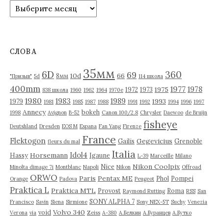
А
р
х
и
в
СЛОВА
ы
35мм
6D
360
69
10d
66
8мм
"Призыв"
5d
114 школа
400mm
1977
1978
1975
1972
1973
838 школа
1960
1962
1964
1970е
1980
1983
1989
1993
1979
1981
1985
1987
1988
1991
1992
1994
1996
1997
Annecy
bokeh
1998
Avignon
B-52
Canon 100/2.8
Chrysler
Daewoo
de Bruijn
fisheye
Deutshland
Dresden
EOS M
Espana
Fan Yang
Firenze
France
Flektogon
Gegevicius
Gailis
Grenoble
fleurs du mal
Italia
Idol4
Horsemann
Hassy
Igaune
L-39
Marceille
Milano
Nikon Coolpix
Nice
Minolta dimage 7i
Montblanc
Napoli
Nikon
Offroad
ORWO
Paris
Pentax ME
Phol
Pompei
Orange
Padova
Peugeot
Praktica L
Praktica MTL
Provost
Roma
Raymond Rutting
RSS
San
SONY ALPHA 7
Francisco
Savin
Siena
Sirmione
Sony NEX-5T
Suchy
Venezia
Volvo 340
void
Verona
via
Zeiss
А-380
А.Белкин
А.Буранцев
А.Бутко