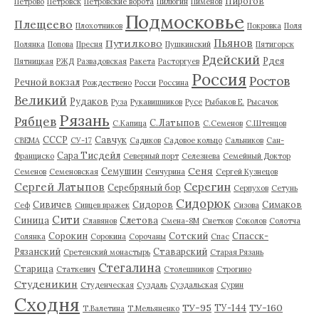
Пирогов
Петрово
Петровск
Петровские ворота
Пилюгин
Пименов
Подмосковье
Плещеево
Плохотников
Покровка
Поля
Пьянов
Путилково
Полянка
Попова
Пресня
Пушкинский
Пятигорск
Рдейский
Рдея
Пятницкая
РЖД
Развадовская
Ракета
Расторгуев
Россия
Ростов
Речной вокзал
Рождествено
Росси
Россина
Великий
Рудаков
Руза
Рукавишников
Русе
Рыбаков Е.
Рысачок
Рязань
Рябцев
С.Латыпов
С.Капица
С.Семенов
С.Штенцов
СССР
Савчук
СВЕМА
СУ-17
Садиков
Садовое кольцо
Сальников
Сан-
Сара Тисдейл
Франциско
Северный порт
Селезнева
Семейный Доктор
Сеня
Семушин
Семенов
Семеновская
Сенчурина
Сергей Кузнецов
Серегин
Сергей Латыпов
Серебряный бор
Серпухов
Сетунь
Сидорюк
Сивичев
Сидоров
Симаков
Сеф
Сивцев вражек
Сизова
Сити
Синица
Слетова
Славянов
Смена-8М
Снетков
Соколов
Солотча
Сорокин
Сотский
Спасск-
Солянка
Сорокина
Сорочаны
Спас
Рязанский
Ставарский
Сретенский монастырь
Старая Рязань
Стегалина
Старица
Статкевич
Столешников
Строгино
Студеникин
Студенческая
Суздаль
Суздальская
Сурин
Сходня
ТУ-95
ТУ-160
ТУ-144
Т.Валетина
Т.Мельяненко