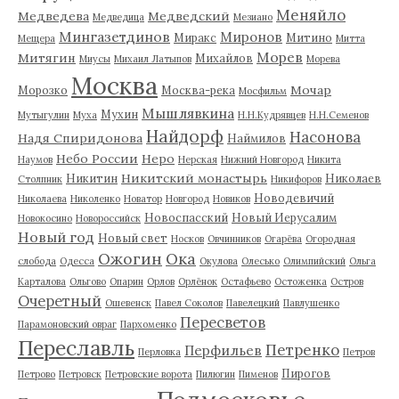
Меняйло
Медведева
Медведский
Медведица
Мезиано
Мингазетдинов
Миронов
Миракс
Митино
Мещера
Митта
Морев
Митягин
Михайлов
Миусы
Михаил Латыпов
Морева
Москва
Мочар
Морозко
Москва-река
Мосфильм
Мышлявкина
Мухин
Мутыгулин
Муха
Н.Н.Кудрявцев
Н.Н.Семенов
Найдорф
Насонова
Надя Спиридонова
Наймилов
Небо России
Неро
Наумов
Нерская
Нижний Новгород
Никита
Никитский монастырь
Никитин
Николаев
Столпник
Никифоров
Новодевичий
Николаева
Николенко
Новатор
Новгород
Новиков
Новоспасский
Новый Иерусалим
Новокосино
Новороссийск
Новый год
Новый свет
Носков
Овчинников
Огарёва
Огородная
Ожогин
Ока
слобода
Одесса
Окулова
Олесько
Олимпийский
Ольга
Карталова
Ольгово
Опарин
Орлов
Орлёнок
Остафьево
Остоженка
Остров
Очеретный
Ошевенск
Павел Соколов
Павелецкий
Павлушенко
Пересветов
Парамоновский овраг
Пархоменко
Переславль
Петренко
Перфильев
Перловка
Петров
Пирогов
Петрово
Петровск
Петровские ворота
Пилюгин
Пименов