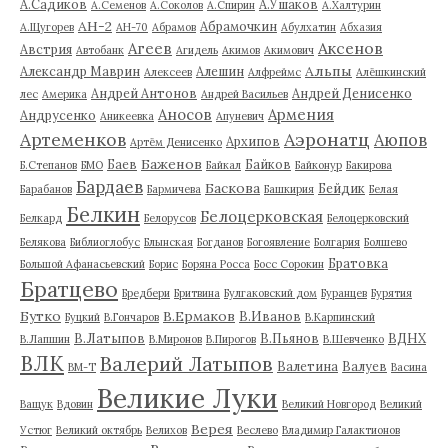
А.Садиков
А.Ушаков
А.Семенов
А.Соколов
А.Спирин
А.Халтурин
АН-2
Абрамочкин
А.Щугорев
АН-70
Абрамов
Абулхатин
Абхазия
Аксенов
Агеев
Австрия
Автобанк
Агидель
Акимов
Акимович
Альпы
Александр Маврин
Алешин
Алексеев
Алфреймс
Алёшкинский
Андрей Антонов
Андрей Денисенко
лес
Америка
Андрей Васильев
Аносов
Армения
Андрусенко
Аникеевка
Апуневич
Артеменков
Аэронатц
Аюпов
Архипов
Артём Денисенко
Баженов
Баев
Байков
Б.Степанов
БМО
Байкал
Байконур
Бакирова
Бардаев
Баскова
Бейдик
Барабанов
Бармичева
Башкирия
Белая
Белкин
Белоцерковская
Белкард
Белорусов
Белоцерковский
Белякова
Библиоглобус
Блынская
Богданов
Богоявление
Болгария
Болшево
Братовка
Большой Афанасьевский
Борис
Боряна Росса
Босс Сорокин
Братцево
Бредбери
Бритвина
Булгаковский дом
Буранцев
Бурятия
Бутко
В.Ермаков
В.Иванов
Буцкий
В.Гончаров
В.Карпинский
В.Латыпов
В.Пьянов
ВДНХ
В.Лапшин
В.Миронов
В.Пирогов
В.Шевченко
ВЛК
Валерий Латыпов
Валетина
Валуев
ВМ-Т
Васина
Великие Луки
Ващук
Вдовин
Великий Новгород
Великий
Верея
Устюг
Великий октябрь
Велихов
Веслево
Владимир Галактионов