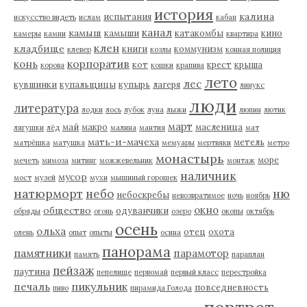
история
калина
испытания
искусство видеть
ислам
кабан
канал
камыш
камыши
катакомбы
кино
камеры
камни
квартира
клен
кладбище
книги
коммунизм
клевер
козлы
конная полиция
корпоратив
конь
кот
крест
крыша
корова
кошки
крапива
лето
лес
кувшинки
купальщицы
купырь
лагеря
линукс
люди
литература
лодки
лось
лубок
луна
лыжи
люпин
лютик
март
май
макро
масленица
лягушки
лёд
малина
мантия
мат
мать-и-мачеха
метель
матрёшка
матушка
мемуары
мертвяки
метро
монастырь
море
мечеть
мимоза
митинг
можжевельник
монтаж
наличник
мусор
мост
музей
мухи
мышиный горошек
натюрморт
небо
ню
небоскребы
невозвратимое
ночь
ноябрь
окно
общество
одуванчики
обряды
огонь
озеро
окопы
октябрь
осень
ольха
отец
охота
олень
опыт
опыты
осина
панорама
памятники
парамотор
память
параплан
пейзаж
паутина
пепелище
первомай
первый класс
перестройка
пикульник
печаль
повседневность
пиво
пирамида Голода