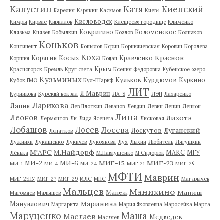
Капустин
Катя
Киенский
Карелия
Карякин
Касимов
Киев4
Кисловодск
Кимры
Кирвас
Кириллов
Клещеево городище
Клименко
Ковригино
Коломенское
Клязьма
Князев
Кобылкин
Козлов
Колпаков
Коньков
Континент
Копылов
Корин
Корнилиевская
Коровин
Королева
Коха
Краснов
Корягин
Косых
Кравченко
Коршия
Коцан
Крым
Красногорск
Кремль
Круг света
Ксения Федоровна
Кубенское озеро
Кузьминых
Кульков
Курдюмов
Куркино
Кубок ГМО
Кул-Шариф
ЛИТ
Л.Маврин
Курникова
Курский вокзал
ЛА-8
ЛЭП
Лазаренко
Ларикова
Лапин
Лев Плоткин
Леванов
Левдин
Левин
Ленин
Леннон
Лина
Леонов
Лихотэ
Лермонтов
Ли
Лида Ясенева
Лисковая
Лобашов
Лосев
Лосева
Луганский
Лоскутов
Лопатков
Лужники
Лукашенко
Лукичев
Лукоянова
Лух
Лыхин
Любитель
Лягушкин
М'АРС
М.Найдорф
МАКС
МГУ
Лёнька
М.Павлушенко
М.Сидорюк
МИГ-15
МИГ-23
МИ-2
МИ-6
МИ-1
МИ-4
МИ-24
МИГ-21
МИГ-25
МФТИ
Маврин
МИГ-25ПУ
МИГ-27
МИГ-29
МЛС
МПС
Магарычев
Мальцев
Манихино
Маниш
Манеж
Магомаев
Малышев
Маринина
Мануйлович
Маргарита
Мария Яковлевна
Маросейка
Марта
Маруценко
Маша
Маслаев
Медведев
Масляев