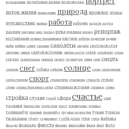
портрет
половодье
подъёмные краны
подмаренник
природа
поток жизни
прошлое
птицы
православие
работа
путешествие
рабочие
пыльца
радость
радуга
репортаж
река
разлив
реклама
ракушки
рапс
распад
рекорд
реставрация
рисунок
речные трамвайчики
роботы
родители
родник
самолёты
световой стол
рыбы
рябина
салют
самовар
свадьба
святой источник
север
свечение
свиязь
святые места
семейские
семья
смерть
сердце
сканограмма
скворец
скелет
скульптура
слива
слон
солнце
снег
собака
сморчок
события
сосна
спелеология
спорт
стекло
спелестология
сталактиты
староверы
старость
страницы истории
стены
страна берёзового ситца
странное
стрим
счастье
стройка
студия
сфера
сын
сугроб
таджики
творчество
театр огня
текст
телевидение
техника
туман
туризм
топинамбур
трамвай
троллейбус
трудные подростки
тюльпаны
у себя дома
утки
фабрика
убунту
уединенное
утята
фиеста
февраль
фото
фасады
физалис
философия
флаги
флот