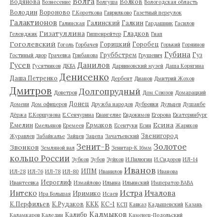
Волга
Водянова
Волков
Вознесение
Волгуша
Вологодская область
Володин
Вороново
Г.Короткова
Гаврилково
Газетный переулок
Галактионов
Галинский
Галкин
Галинская
Гардашник
Гасилов
Гизатуллина
Гладков
Геленджик
Гиппенрейтер
Гнап
Гоголевский
Горицкий
Горобец
Гоголь
Горбачев
Горький
Горяинов
Губина
Груббстрем
Гуз
Гостиный двор
Грачевка
Грибанова
Грушевич
Гусев
Данилов
Гусятников
ДКБА
Дарвиновский музей
Даша Корягина
Денисенко
Даша Петренко
Дербент
Дианов
Дмитрий Жохов
Дмитров
Долгопрудный
Доветров
Дом Союзов
Домарацкий
Донец
Домени
Дом офицеров
Дружба народов
Дубровки
Дульцев
Душанбе
Дёржа
Е.Коршунова
Е.Сенчурина
Евангелие
Евдокимов
Егорова
Екатеринбург
Есина
Емелин
Ермаков
Емельянов
Еремеев
Есентуки
Есин
Жариков
Звенигород
Журавлев
Забайкалье
Зайцев
Зацепа
Зачатьевский
Зенит-В
Золотое
Звонков
Земляной вал
Зенитар-К 16мм
кольцо России
Зубков
Зубов
Зуйков
И.Пилюгин
И.Сидоров
ИЛ-14
Иванов
ИПМ
ИЛ-28
ИЛ-76
ИЛ-78
ИЛ-80
Иванилов
Иванова
Иероглиф
Ивантеевка
Измайлово
Ильина
Ильинский
Император ВАВА
Истра
Интеко
Ичалова
Иримико
Ира Большая
Исаев
К.Перфильев
К.Рудаков
ККК
КС-1
КСП
Кавказ
Кадышевский
Казань
Калмыков
Калибр
Каламкаров
Каледин
Каменец-Подольский