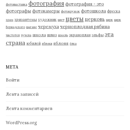
фотография
фотография - это
фотовыставка
фотографы
фотокамеры
фотошкола
фреска
фотокружок
цветы
церковь
хризантемы
художник
храм
цвет
цирк
цирк
черемуха
черноплодная рябина
Вернадского
цыгане
эта
школа
шлюз
экраноплан
эльфы
чистотел
чучела
шмель
страна
яблоня
юбилей
яблоки
ёлка
МЕТА
Войти
Лента записей
Лента комментариев
WordPress.org