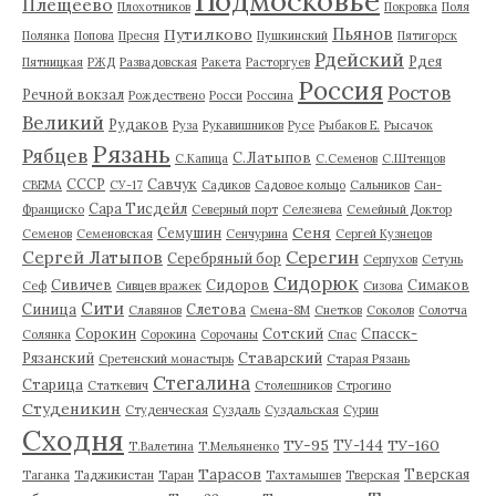
Подмосковье
Плещеево
Плохотников
Покровка
Поля
Пьянов
Путилково
Полянка
Попова
Пресня
Пушкинский
Пятигорск
Рдейский
Рдея
Пятницкая
РЖД
Развадовская
Ракета
Расторгуев
Россия
Ростов
Речной вокзал
Рождествено
Росси
Россина
Великий
Рудаков
Руза
Рукавишников
Русе
Рыбаков Е.
Рысачок
Рязань
Рябцев
С.Латыпов
С.Капица
С.Семенов
С.Штенцов
СССР
Савчук
СВЕМА
СУ-17
Садиков
Садовое кольцо
Сальников
Сан-
Сара Тисдейл
Франциско
Северный порт
Селезнева
Семейный Доктор
Сеня
Семушин
Семенов
Семеновская
Сенчурина
Сергей Кузнецов
Серегин
Сергей Латыпов
Серебряный бор
Серпухов
Сетунь
Сидорюк
Сивичев
Сидоров
Симаков
Сеф
Сивцев вражек
Сизова
Сити
Синица
Слетова
Славянов
Смена-8М
Снетков
Соколов
Солотча
Сорокин
Сотский
Спасск-
Солянка
Сорокина
Сорочаны
Спас
Рязанский
Ставарский
Сретенский монастырь
Старая Рязань
Стегалина
Старица
Статкевич
Столешников
Строгино
Студеникин
Студенческая
Суздаль
Суздальская
Сурин
Сходня
ТУ-95
ТУ-160
ТУ-144
Т.Валетина
Т.Мельяненко
Тарасов
Тверская
Таганка
Таджикистан
Таран
Тахтамышев
Тверская