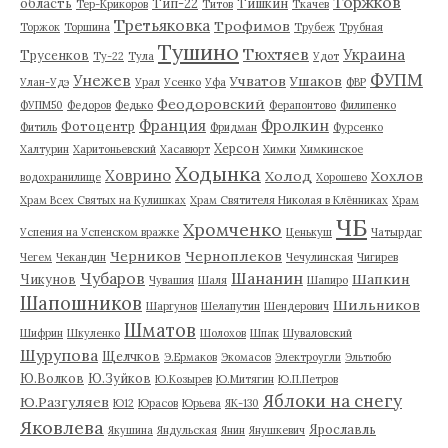
Торжков
область
Тип-22
Тишкин
Тер-Крикоров
Титов
Ткачев
Третьяковка
Трофимов
Торжок
Торшина
Трубеж
Трубная
Тушино
Тюхтяев
Украина
Трусенков
Ту-22
Тула
Удот
ФУПМ
Унежев
Учватов
Ушаков
Улан-Удэ
Урал
Усенко
Уфа
ФВР
Феодоровский
ФУПМ50
Федоров
Федько
Ферапонтово
Филипенко
Франция
Фролкин
Фотоцентр
Фитиль
Фридман
Фурсенко
Херсон
Халтурин
Харитоньевский
Хасавюрт
Химки
Химкинское
Ходынка
Ховрино
Холод
Хохлов
водохранилище
Хорошево
Храм Всех Святых на Кулишках
Храм Святителя Николая в Клённиках
Храм
ЧБ
Хромченко
Успения на Успенском вражке
Ценькуш
Чатырдаг
Черников
Черноплеков
Чегем
Чекандин
Чечулинская
Чигирев
Чубаров
Шананин
Шапкин
Чикунов
Чувашия
Шаля
Шапиро
Шапошников
Шильников
Шаргунов
Шелапутин
Шендерович
Шматов
Шифрин
Шкуленко
Шолохов
Шпак
Шуваловский
Шурупова
Щелчков
Э.Ермаков
Экомасов
Электроугли
Эльтюбю
Ю.Волков
Ю.Зуйков
Ю.Козырев
Ю.Митягин
Ю.П.Петров
Яблоки на снегу
Ю.Разгуляев
Ю12
Юрасов
Юрьева
ЯК-130
Яковлева
Ярославль
Якушина
Яндульская
Янин
Янушкевич