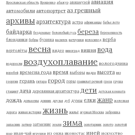
авиация
авиамузей
Ярославская область
Ярошенко
абажур
аз грешный
автомобили
автопортрет
архивы
архитектура
астра
африканцы
бабье лето
береза
байдарка
бездомные
белолобый гусь
беременность
верба
бузина
блондинки
бобры
василек
ватрушки
велосипед
весна
вода
вишня
вертолёты
видео
виноград
воздухоплавание
вологодчина
водоросли
время
высота
времена года
выборы
воробей
выдра
вяз
город
герань
горы
георгин
гитара
гравилат речной
гроза
груша
дети
дача
деревянная архитектура
гтацинт
детская комната
жанр
дождь
елки
думы
дольмены
донник
друзья
дуб
железная
жизнь
дорога
живая история
жильё
журнал Москва
заброшка
зима
затмение
запасник
затвор
земля
золотарник
золото
золотой
иней
из окна
искусство
иван-чай
иконостас
шар
игрушки