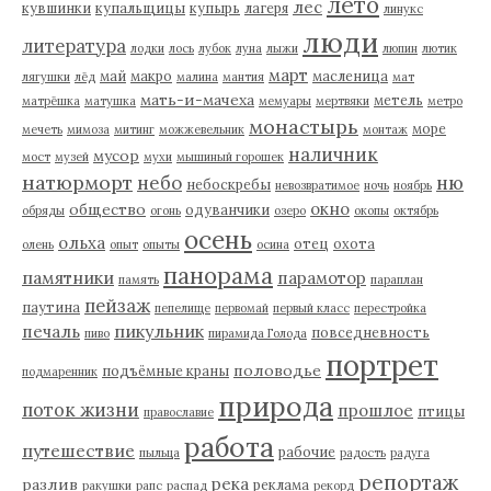
лето
лес
кувшинки
купальщицы
купырь
лагеря
линукс
люди
литература
лодки
лось
лубок
луна
лыжи
люпин
лютик
март
май
макро
масленица
лягушки
лёд
малина
мантия
мат
мать-и-мачеха
метель
матрёшка
матушка
мемуары
мертвяки
метро
монастырь
море
мечеть
мимоза
митинг
можжевельник
монтаж
наличник
мусор
мост
музей
мухи
мышиный горошек
натюрморт
небо
ню
небоскребы
невозвратимое
ночь
ноябрь
окно
общество
одуванчики
обряды
огонь
озеро
окопы
октябрь
осень
ольха
отец
охота
олень
опыт
опыты
осина
панорама
памятники
парамотор
память
параплан
пейзаж
паутина
пепелище
первомай
первый класс
перестройка
пикульник
печаль
повседневность
пиво
пирамида Голода
портрет
половодье
подъёмные краны
подмаренник
природа
поток жизни
прошлое
птицы
православие
работа
путешествие
рабочие
пыльца
радость
радуга
репортаж
река
разлив
реклама
ракушки
рапс
распад
рекорд