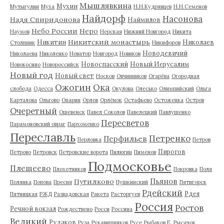
Мышлявкина
Мухин
Мутыгулин
Муха
Н.Н.Кудрявцев
Н.Н.Семенов
Найдорф
Насонова
Надя Спиридонова
Наймилов
Небо России
Неро
Наумов
Нерская
Нижний Новгород
Никита
Никитский монастырь
Никитин
Николаев
Столпник
Никифоров
Новодевичий
Николаева
Николенко
Новатор
Новгород
Новиков
Новоспасский
Новый Иерусалим
Новокосино
Новороссийск
Новый год
Новый свет
Носков
Овчинников
Огарёва
Огородная
Ожогин
Ока
слобода
Одесса
Окулова
Олесько
Олимпийский
Ольга
Карталова
Ольгово
Опарин
Орлов
Орлёнок
Остафьево
Остоженка
Остров
Очеретный
Ошевенск
Павел Соколов
Павелецкий
Павлушенко
Пересветов
Парамоновский овраг
Пархоменко
Переславль
Петренко
Перфильев
Перловка
Петров
Пирогов
Петрово
Петровск
Петровские ворота
Пилюгин
Пименов
Подмосковье
Плещеево
Плохотников
Покровка
Поля
Пьянов
Путилково
Полянка
Попова
Пресня
Пушкинский
Пятигорск
Рдейский
Рдея
Пятницкая
РЖД
Развадовская
Ракета
Расторгуев
Россия
Ростов
Речной вокзал
Рождествено
Росси
Россина
Великий
Рудаков
Руза
Рукавишников
Русе
Рыбаков Е.
Рысачок