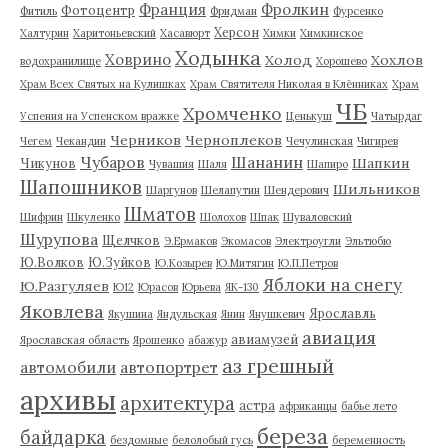
Франция
Фролкин
Фотоцентр
Фитиль
Фридман
Фурсенко
Херсон
Халтурин
Харитоньевский
Хасавюрт
Химки
Химкинское
Ходынка
Ховрино
Холод
Хохлов
водохранилище
Хорошево
Храм Всех Святых на Кулишках
Храм Святителя Николая в Клённиках
Храм
ЧБ
Хромченко
Успения на Успенском вражке
Ценькуш
Чатырдаг
Черников
Черноплеков
Чегем
Чекандин
Чечулинская
Чигирев
Чубаров
Шананин
Шапкин
Чикунов
Чувашия
Шаля
Шапиро
Шапошников
Шильников
Шаргунов
Шелапутин
Шендерович
Шматов
Шифрин
Шкуленко
Шолохов
Шпак
Шуваловский
Шурупова
Щелчков
Э.Ермаков
Экомасов
Электроугли
Эльтюбю
Ю.Волков
Ю.Зуйков
Ю.Козырев
Ю.Митягин
Ю.П.Петров
Яблоки на снегу
Ю.Разгуляев
Ю12
Юрасов
Юрьева
ЯК-130
Яковлева
Ярославль
Якушина
Яндульская
Янин
Янушкевич
авиация
авиамузей
Ярославская область
Ярошенко
абажур
аз грешный
автомобили
автопортрет
архивы
архитектура
астра
африканцы
бабье лето
береза
байдарка
бездомные
белолобый гусь
беременность