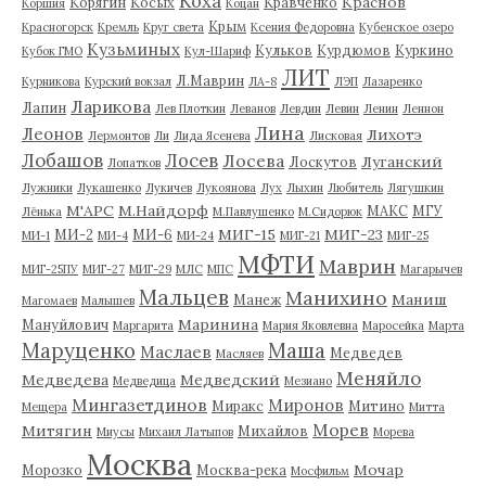
Коха
Краснов
Корягин
Косых
Кравченко
Коршия
Коцан
Крым
Красногорск
Кремль
Круг света
Ксения Федоровна
Кубенское озеро
Кузьминых
Кульков
Курдюмов
Куркино
Кубок ГМО
Кул-Шариф
ЛИТ
Л.Маврин
Курникова
Курский вокзал
ЛА-8
ЛЭП
Лазаренко
Ларикова
Лапин
Лев Плоткин
Леванов
Левдин
Левин
Ленин
Леннон
Лина
Леонов
Лихотэ
Лермонтов
Ли
Лида Ясенева
Лисковая
Лобашов
Лосев
Лосева
Луганский
Лоскутов
Лопатков
Лужники
Лукашенко
Лукичев
Лукоянова
Лух
Лыхин
Любитель
Лягушкин
М'АРС
М.Найдорф
МАКС
МГУ
Лёнька
М.Павлушенко
М.Сидорюк
МИГ-15
МИГ-23
МИ-2
МИ-6
МИ-1
МИ-4
МИ-24
МИГ-21
МИГ-25
МФТИ
Маврин
МИГ-25ПУ
МИГ-27
МИГ-29
МЛС
МПС
Магарычев
Мальцев
Манихино
Маниш
Манеж
Магомаев
Малышев
Маринина
Мануйлович
Маргарита
Мария Яковлевна
Маросейка
Марта
Маруценко
Маша
Маслаев
Медведев
Масляев
Меняйло
Медведева
Медведский
Медведица
Мезиано
Мингазетдинов
Миронов
Миракс
Митино
Мещера
Митта
Морев
Митягин
Михайлов
Миусы
Михаил Латыпов
Морева
Москва
Мочар
Морозко
Москва-река
Мосфильм