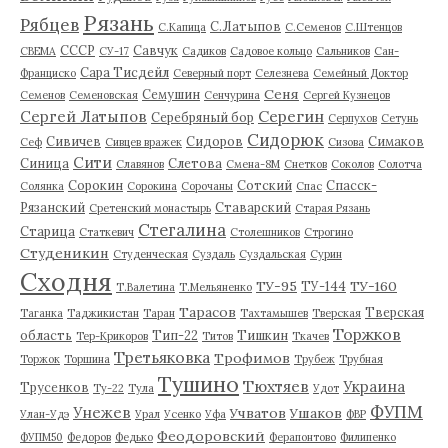
Рязань
Рябцев
С.Латыпов
С.Капица
С.Семенов
С.Штенцов
СССР
Савчук
СВЕМА
СУ-17
Садиков
Садовое кольцо
Сальников
Сан-
Сара Тисдейл
Франциско
Северный порт
Селезнева
Семейный Доктор
Сеня
Семушин
Семенов
Семеновская
Сенчурина
Сергей Кузнецов
Серегин
Сергей Латыпов
Серебряный бор
Серпухов
Сетунь
Сидорюк
Сивичев
Сидоров
Симаков
Сеф
Сивцев вражек
Сизова
Сити
Синица
Слетова
Славянов
Смена-8М
Снетков
Соколов
Солотча
Сорокин
Сотский
Спасск-
Солянка
Сорокина
Сорочаны
Спас
Рязанский
Ставарский
Сретенский монастырь
Старая Рязань
Стегалина
Старица
Статкевич
Столешников
Строгино
Студеникин
Студенческая
Суздаль
Суздальская
Сурин
Сходня
ТУ-95
ТУ-160
ТУ-144
Т.Валетина
Т.Мельяненко
Тарасов
Тверская
Таганка
Таджикистан
Таран
Тахтамышев
Тверская
Торжков
область
Тип-22
Тишкин
Тер-Крикоров
Титов
Ткачев
Третьяковка
Трофимов
Торжок
Торшина
Трубеж
Трубная
Тушино
Тюхтяев
Украина
Трусенков
Ту-22
Тула
Удот
ФУПМ
Унежев
Учватов
Ушаков
Улан-Удэ
Урал
Усенко
Уфа
ФВР
Феодоровский
ФУПМ50
Федоров
Федько
Ферапонтово
Филипенко