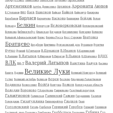
Артеменков
Аэронатц
Аюпов
Архипов
Артём Денисенко
Баженов
Баев
Байков
Б.Степанов
БМО
Байкал
Байконур
Бакирова
Бардаев
Баскова
Бейдик
Барабанов
Бармичева
Башкирия
Белая
Белкин
Белоцерковская
Белкард
Белорусов
Белоцерковский
Белякова
Библиоглобус
Блынская
Богданов
Богоявление
Болгария
Болшево
Братовка
Большой Афанасьевский
Борис
Боряна Росса
Босс Сорокин
Братцево
Бредбери
Бритвина
Булгаковский дом
Буранцев
Бурятия
Бутко
В.Ермаков
В.Иванов
Буцкий
В.Гончаров
В.Карпинский
В.Латыпов
В.Пьянов
ВДНХ
В.Лапшин
В.Миронов
В.Пирогов
В.Шевченко
ВЛК
Валерий Латыпов
Валетина
Валуев
ВМ-Т
Васина
Великие Луки
Ващук
Вдовин
Великий Новгород
Великий
Верея
Устюг
Великий октябрь
Велихов
Веслево
Владимир Галактионов
Волга
Водянова
Волков
Вознесение
Волгуша
Вологодская область
Володин
Вороново
Г.Короткова
Гаврилково
Газетный переулок
Галактионов
Галинский
Галкин
Галинская
Гардашник
Гасилов
Гизатуллина
Гладков
Геленджик
Гиппенрейтер
Гнап
Гоголевский
Горицкий
Горобец
Гоголь
Горбачев
Горький
Горяинов
Губина
Груббстрем
Гуз
Гостиный двор
Грачевка
Грибанова
Грушевич