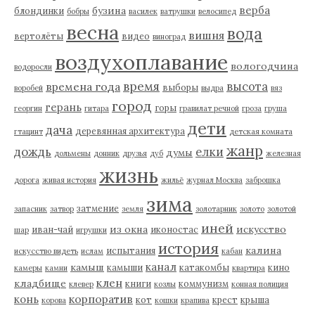
верба
бузина
блондинки
бобры
василек
ватрушки
велосипед
весна
вода
вишня
вертолёты
видео
виноград
воздухоплавание
вологодчина
водоросли
время
высота
времена года
выборы
воробей
выдра
вяз
город
герань
горы
георгин
гитара
гравилат речной
гроза
груша
дети
дача
деревянная архитектура
гтацинт
детская комната
жанр
дождь
елки
думы
дольмены
донник
друзья
дуб
железная
жизнь
дорога
живая история
жильё
журнал Москва
заброшка
зима
затмение
запасник
затвор
земля
золотарник
золото
золотой
иней
из окна
искусство
иван-чай
иконостас
шар
игрушки
история
калина
испытания
искусство видеть
ислам
кабан
канал
камыш
камыши
катакомбы
кино
камеры
камни
квартира
клен
кладбище
книги
коммунизм
клевер
козлы
конная полиция
корпоратив
конь
кот
крест
крыша
корова
кошки
крапива