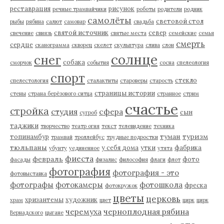
реставрация
рисунок
речные трамвайчики
роботы
родители
родник
самолёты
световой стол
рыбы
рябина
салют
самовар
свадьба
святой источник
север
свечение
свиязь
святые места
семейские
семья
смерть
сердце
сканограмма
скворец
скелет
скульптура
слива
слон
солнце
снег
собака
сморчок
события
сосна
спелеология
спорт
стекло
спелестология
сталактиты
староверы
старость
страницы истории
стены
страна берёзового ситца
странное
стрим
счастье
стройка
студия
сфера
сын
сугроб
таджики
творчество
театр огня
текст
телевидение
техника
туман
туризм
топинамбур
трамвай
троллейбус
трудные подростки
тюльпаны
у себя дома
утки
фабрика
убунту
уединенное
утята
фиеста
февраль
фото
фасады
физалис
философия
флаги
флот
фотография
фотография - это
фотовыставка
фотографы
фотокамеры
фотошкола
фреска
фотокружок
цветы
церковь
хризантемы
художник
храм
цвет
цирк
цирк
черемуха
черноплодная рябина
Вернадского
цыгане