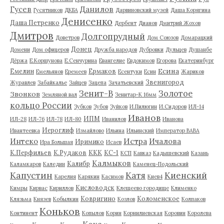
Гусев
Данилов
Гусятников
ДКБА
Дарвиновский музей
Даша Корягина
Денисенко
Даша Петренко
Дербент
Дианов
Дмитрий Жохов
Дмитров
Долгопрудный
Доветров
Дом Союзов
Домарацкий
Донец
Домени
Дом офицеров
Дружба народов
Дубровки
Дульцев
Душанбе
Дёржа
Е.Коршунова
Е.Сенчурина
Евангелие
Евдокимов
Егорова
Екатеринбург
Есина
Емелин
Ермаков
Емельянов
Еремеев
Есентуки
Есин
Жариков
Звенигород
Журавлев
Забайкалье
Зайцев
Зацепа
Зачатьевский
Зенит-В
Золотое
Звонков
Земляной вал
Зенитар-К 16мм
кольцо России
Зубков
Зубов
Зуйков
И.Пилюгин
И.Сидоров
ИЛ-14
Иванов
ИПМ
ИЛ-28
ИЛ-76
ИЛ-78
ИЛ-80
Иванилов
Иванова
Иероглиф
Ивантеевка
Измайлово
Ильина
Ильинский
Император ВАВА
Истра
Интеко
Ичалова
Иримико
Ира Большая
Исаев
К.Перфильев
К.Рудаков
ККК
КС-1
КСП
Кавказ
Кадышевский
Казань
Калмыков
Калибр
Каламкаров
Каледин
Каменец-Подольский
Капустин
Катя
Киенский
Карелия
Карякин
Касимов
Киев4
Кисловодск
Кимры
Кирвас
Кириллов
Клещеево городище
Клименко
Ковригино
Коломенское
Клязьма
Князев
Кобылкин
Козлов
Колпаков
Коньков
Континент
Копылов
Корин
Корнилиевская
Коровин
Королева