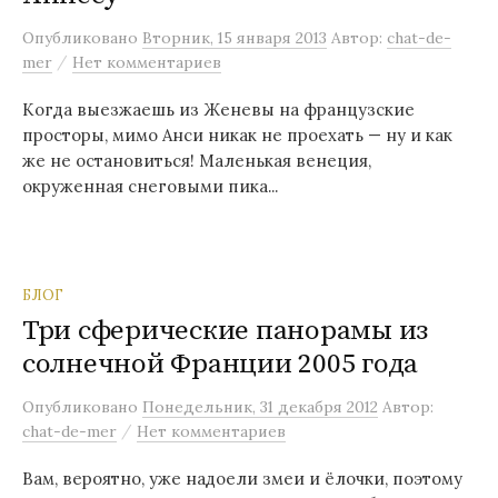
м
Опубликовано
Вторник, 15 января 2013
Автор:
chat-de-
у
/
mer
Нет комментариев
Когда выезжаешь из Женевы на французские
просторы, мимо Анси никак не проехать — ну и как
же не остановиться! Маленькая венеция,
окруженная снеговыми пика...
БЛОГ
Три сферические панорамы из
солнечной Франции 2005 года
Опубликовано
Понедельник, 31 декабря 2012
Автор:
/
chat-de-mer
Нет комментариев
Вам, вероятно, уже надоели змеи и ёлочки, поэтому