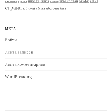
эта
школа
шлюз
экраноплан
эльфы
чистотел
чучела
шмель
страна
яблоня
юбилей
яблоки
ёлка
МЕТА
Войти
Лента записей
Лента комментариев
WordPress.org