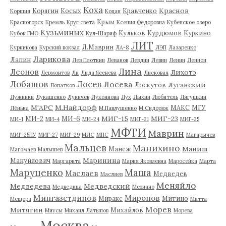
Коха
Краснов
Корягин
Косых
Кравченко
Коршия
Коцан
Крым
Красногорск
Кремль
Круг света
Ксения Федоровна
Кубенское озеро
Кузьминых
Кульков
Курдюмов
Куркино
Кубок ГМО
Кул-Шариф
ЛИТ
Л.Маврин
Курникова
Курский вокзал
ЛА-8
ЛЭП
Лазаренко
Ларикова
Лапин
Лев Плоткин
Леванов
Левдин
Левин
Ленин
Леннон
Лина
Леонов
Лихотэ
Лермонтов
Ли
Лида Ясенева
Лисковая
Лобашов
Лосев
Лосева
Луганский
Лоскутов
Лопатков
Лужники
Лукашенко
Лукичев
Лукоянова
Лух
Лыхин
Любитель
Лягушкин
М'АРС
М.Найдорф
МАКС
МГУ
Лёнька
М.Павлушенко
М.Сидорюк
МИГ-15
МИГ-23
МИ-2
МИ-6
МИ-1
МИ-4
МИ-24
МИГ-21
МИГ-25
МФТИ
Маврин
МИГ-25ПУ
МИГ-27
МИГ-29
МЛС
МПС
Магарычев
Мальцев
Манихино
Маниш
Манеж
Магомаев
Малышев
Маринина
Мануйлович
Маргарита
Мария Яковлевна
Маросейка
Марта
Маруценко
Маша
Маслаев
Медведев
Масляев
Меняйло
Медведева
Медведский
Медведица
Мезиано
Мингазетдинов
Миронов
Миракс
Митино
Мещера
Митта
Морев
Митягин
Михайлов
Миусы
Михаил Латыпов
Морева
Москва