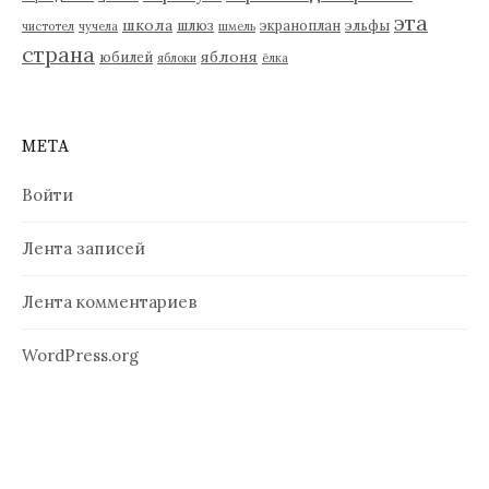
эта
школа
шлюз
экраноплан
эльфы
чистотел
чучела
шмель
страна
яблоня
юбилей
яблоки
ёлка
МЕТА
Войти
Лента записей
Лента комментариев
WordPress.org