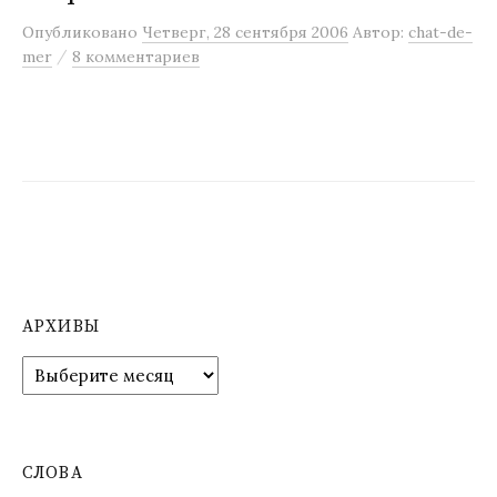
Опубликовано
Четверг, 28 сентября 2006
Автор:
chat-de-
/
mer
8 комментариев
АРХИВЫ
А
р
х
и
в
СЛОВА
ы