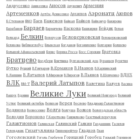
Аносов
Армения
Андрусенко
Аникеевка
Апуневич
Артеменков
Аэронатц
Аюпов
Архипов
Артём Денисенко
Баженов
Баев
Байков
Б.Степанов
БМО
Байкал
Байконур
Бакирова
Бардаев
Баскова
Бейдик
Барабанов
Бармичева
Башкирия
Белая
Белкин
Белоцерковская
Белкард
Белорусов
Белоцерковский
Белякова
Библиоглобус
Блынская
Богданов
Богоявление
Болгария
Болшево
Братовка
Большой Афанасьевский
Борис
Боряна Росса
Босс Сорокин
Братцево
Бредбери
Бритвина
Булгаковский дом
Буранцев
Бурятия
Бутко
В.Ермаков
В.Иванов
Буцкий
В.Гончаров
В.Карпинский
В.Латыпов
В.Пьянов
ВДНХ
В.Лапшин
В.Миронов
В.Пирогов
В.Шевченко
ВЛК
Валерий Латыпов
Валетина
Валуев
ВМ-Т
Васина
Великие Луки
Ващук
Вдовин
Великий Новгород
Великий
Верея
Устюг
Великий октябрь
Велихов
Веслево
Владимир Галактионов
Волга
Водянова
Волков
Вознесение
Волгуша
Вологодская область
Володин
Вороново
Г.Короткова
Гаврилково
Газетный переулок
Галактионов
Галинский
Галкин
Галинская
Гардашник
Гасилов
Гизатуллина
Гладков
Геленджик
Гиппенрейтер
Гнап
Гоголевский
Горицкий
Горобец
Гоголь
Горбачев
Горький
Горяинов