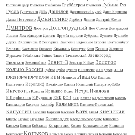
Губина
Груббстрем
Гуз
Гостиный двор
Грачевка
Грибанова
Грушевич
Гусев
Данилов
Гусятников
ДКБА
Дарвиновский музей
Даша Корягина
Денисенко
Даша Петренко
Дербент
Дианов
Дмитрий Жохов
Дмитров
Долгопрудный
Доветров
Дом Союзов
Домарацкий
Донец
Домени
Дом офицеров
Дружба народов
Дубровки
Дульцев
Душанбе
Дёржа
Е.Коршунова
Е.Сенчурина
Евангелие
Евдокимов
Егорова
Екатеринбург
Есина
Емелин
Ермаков
Емельянов
Еремеев
Есентуки
Есин
Жариков
Звенигород
Журавлев
Забайкалье
Зайцев
Зацепа
Зачатьевский
Зенит-В
Золотое
Звонков
Земляной вал
Зенитар-К 16мм
кольцо России
Зубков
Зубов
Зуйков
И.Пилюгин
И.Сидоров
ИЛ-14
Иванов
ИПМ
ИЛ-28
ИЛ-76
ИЛ-78
ИЛ-80
Иванилов
Иванова
Иероглиф
Ивантеевка
Измайлово
Ильина
Ильинский
Император ВАВА
Истра
Интеко
Ичалова
Иримико
Ира Большая
Исаев
К.Перфильев
К.Рудаков
ККК
КС-1
КСП
Кавказ
Кадышевский
Казань
Калмыков
Калибр
Каламкаров
Каледин
Каменец-Подольский
Капустин
Катя
Киенский
Карелия
Карякин
Касимов
Киев4
Кисловодск
Кимры
Кирвас
Кириллов
Клещеево городище
Клименко
Ковригино
Коломенское
Клязьма
Князев
Кобылкин
Козлов
Колпаков
Коньков
Континент
Копылов
Корин
Корнилиевская
Коровин
Королева