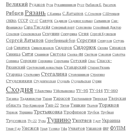
Великий
Рудаков
Руза
Рукавишников
Русе
Рыбаков Е.
Рысачок
Рязань
Рябцев
С.Латыпов
С.Капица
С.Семенов
С.Штенцов
СССР
Савчук
СВЕМА
СУ-17
Садиков
Садовое кольцо
Сальников
Сан-
Сара Тисдейл
Франциско
Северный порт
Селезнева
Семейный Доктор
Сеня
Семушин
Семенов
Семеновская
Сенчурина
Сергей Кузнецов
Серегин
Сергей Латыпов
Серебряный бор
Серпухов
Сетунь
Сидорюк
Сивичев
Сидоров
Симаков
Сеф
Сивцев вражек
Сизова
Сити
Синица
Слетова
Славянов
Смена-8М
Снетков
Соколов
Солотча
Сорокин
Сотский
Спасск-
Солянка
Сорокина
Сорочаны
Спас
Рязанский
Ставарский
Сретенский монастырь
Старая Рязань
Стегалина
Старица
Статкевич
Столешников
Строгино
Студеникин
Студенческая
Суздаль
Суздальская
Сурин
Сходня
ТУ-95
ТУ-160
ТУ-144
Т.Валетина
Т.Мельяненко
Тарасов
Тверская
Таганка
Таджикистан
Таран
Тахтамышев
Тверская
Торжков
область
Тип-22
Тишкин
Тер-Крикоров
Титов
Ткачев
Третьяковка
Трофимов
Торжок
Торшина
Трубеж
Трубная
Тушино
Тюхтяев
Украина
Трусенков
Ту-22
Тула
Удот
ФУПМ
Унежев
Учватов
Ушаков
Улан-Удэ
Урал
Усенко
Уфа
ФВР