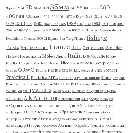
35мм
6D
360
69
10d
66
8мм
"Призыв"
5d
114 школа
400mm
1977
1978
1975
1972
1973
838 школа
1960
1962
1964
1970е
1980
1983
1989
1993
1979
1981
1985
1987
1988
1991
1992
1994
1996
1997
Annecy
bokeh
1998
Avignon
B-52
Canon 100/2.8
Chrysler
Daewoo
de Bruijn
fisheye
Deutshland
Dresden
EOS M
Espana
Fan Yang
Firenze
France
Flektogon
Gegevicius
Gailis
Grenoble
fleurs du mal
Italia
Idol4
Horsemann
Hassy
Igaune
L-39
Marceille
Milano
Nikon Coolpix
Nice
Minolta dimage 7i
Montblanc
Napoli
Nikon
Offroad
ORWO
Paris
Pentax ME
Phol
Pompei
Orange
Padova
Peugeot
Praktica L
Praktica MTL
Provost
Roma
Raymond Rutting
RSS
San
SONY ALPHA 7
Francisco
Savin
Siena
Sirmione
Sony NEX-5T
Suchy
Venezia
Volvo 340
void
Verona
via
Zeiss
А-380
А.Белкин
А.Буранцев
А.Бутко
А.К.Антонов
А.Галкин
А.Литинецкий
А.Медведев
А.Морев
А.Садиков
А.Ушаков
А.Семенов
А.Соколов
А.Спирин
А.Халтурин
АН-2
Абрамочкин
А.Щугорев
АН-70
Абрамов
Абулхатин
Абхазия
Аксенов
Агеев
Австрия
Автобанк
Агидель
Акимов
Акимович
Альпы
Александр Маврин
Алешин
Алексеев
Алфреймс
Алёшкинский
Андрей Антонов
Андрей Денисенко
лес
Америка
Андрей Васильев