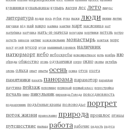
лето
лес
кувшинки
купальщицы
купырь
лагеря
линукс
люди
литература
лодки
лось
лубок
луна
лыжи
люпин
лютик
март
май
макро
масленица
лягушки
лёд
малина
мантия
мат
мать-и-мачеха
метель
матрёшка
матушка
мемуары
мертвяки
метро
монастырь
море
мечеть
мимоза
митинг
можжевельник
монтаж
наличник
мусор
мост
музей
мухи
мышиный горошек
натюрморт
небо
ню
небоскребы
невозвратимое
ночь
ноябрь
окно
общество
одуванчики
обряды
огонь
озеро
окопы
октябрь
осень
ольха
отец
охота
олень
опыт
опыты
осина
панорама
памятники
парамотор
память
параплан
пейзаж
паутина
пепелище
первомай
первый класс
перестройка
пикульник
печаль
повседневность
пиво
пирамида Голода
портрет
половодье
подъёмные краны
подмаренник
природа
поток жизни
прошлое
птицы
православие
работа
путешествие
рабочие
пыльца
радость
радуга