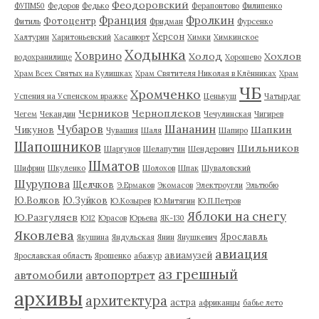
Феодоровский
ФУПМ50
Федоров
Федько
Ферапонтово
Филипенко
Франция
Фролкин
Фотоцентр
Фитиль
Фридман
Фурсенко
Херсон
Халтурин
Харитоньевский
Хасавюрт
Химки
Химкинское
Ходынка
Ховрино
Холод
Хохлов
водохранилище
Хорошево
Храм Всех Святых на Кулишках
Храм Святителя Николая в Клённиках
Храм
ЧБ
Хромченко
Успения на Успенском вражке
Ценькуш
Чатырдаг
Черников
Черноплеков
Чегем
Чекандин
Чечулинская
Чигирев
Чубаров
Шананин
Шапкин
Чикунов
Чувашия
Шаля
Шапиро
Шапошников
Шильников
Шаргунов
Шелапутин
Шендерович
Шматов
Шифрин
Шкуленко
Шолохов
Шпак
Шуваловский
Шурупова
Щелчков
Э.Ермаков
Экомасов
Электроугли
Эльтюбю
Ю.Волков
Ю.Зуйков
Ю.Козырев
Ю.Митягин
Ю.П.Петров
Яблоки на снегу
Ю.Разгуляев
Ю12
Юрасов
Юрьева
ЯК-130
Яковлева
Ярославль
Якушина
Яндульская
Янин
Янушкевич
авиация
авиамузей
Ярославская область
Ярошенко
абажур
аз грешный
автомобили
автопортрет
архивы
архитектура
астра
африканцы
бабье лето