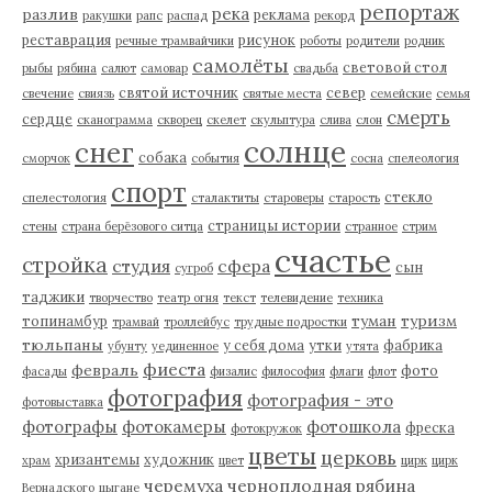
репортаж
река
разлив
реклама
ракушки
рапс
распад
рекорд
реставрация
рисунок
речные трамвайчики
роботы
родители
родник
самолёты
световой стол
рыбы
рябина
салют
самовар
свадьба
святой источник
север
свечение
свиязь
святые места
семейские
семья
смерть
сердце
сканограмма
скворец
скелет
скульптура
слива
слон
солнце
снег
собака
сморчок
события
сосна
спелеология
спорт
стекло
спелестология
сталактиты
староверы
старость
страницы истории
стены
страна берёзового ситца
странное
стрим
счастье
стройка
студия
сфера
сын
сугроб
таджики
творчество
театр огня
текст
телевидение
техника
туман
туризм
топинамбур
трамвай
троллейбус
трудные подростки
тюльпаны
у себя дома
утки
фабрика
убунту
уединенное
утята
фиеста
февраль
фото
фасады
физалис
философия
флаги
флот
фотография
фотография - это
фотовыставка
фотографы
фотокамеры
фотошкола
фреска
фотокружок
цветы
церковь
хризантемы
художник
храм
цвет
цирк
цирк
черемуха
черноплодная рябина
Вернадского
цыгане