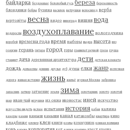
береза
байдарка
бездомные
белолобый гусь
беременность
верба
бузина
блондинки
бобры
василек
ватрушки
велосипед
весна
вода
вишня
вертолёты
видео
виноград
воздухоплавание
вологодчина
водоросли
время
высота
времена года
выборы
воробей
выдра
вяз
город
герань
горы
георгин
гитара
гравилат речной
гроза
груша
дети
дача
деревянная архитектура
гтацинт
детская комната
жанр
дождь
елки
думы
дольмены
донник
друзья
дуб
железная
жизнь
дорога
живая история
жильё
журнал Москва
заброшка
зима
затмение
запасник
затвор
земля
золотарник
золото
золотой
иней
из окна
искусство
иван-чай
иконостас
шар
игрушки
история
калина
испытания
искусство видеть
ислам
кабан
канал
камыш
камыши
катакомбы
кино
камеры
камни
квартира
клен
кладбище
книги
коммунизм
клевер
козлы
конная полиция
корпоратив
конь
кот
крест
крыша
корова
кошки
крапива