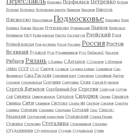
Переславль
Петренко
Перфильев
Перловка
Петров
Пирогов
Петрово
Петровск
Петровские ворота
Пилюгин
Пименов
Подмосковье
Плещеево
Плохотников
Покровка
Поля
Пьянов
Путилково
Полянка
Попова
Пресня
Пушкинский
Пятигорск
Рдейский
Рдея
Пятницкая
РЖД
Развадовская
Ракета
Расторгуев
Россия
Ростов
Речной вокзал
Рождествено
Росси
Россина
Великий
Рудаков
Руза
Рукавишников
Русе
Рыбаков Е.
Рысачок
Рязань
Рябцев
С.Латыпов
С.Капица
С.Семенов
С.Штенцов
СССР
Савчук
СВЕМА
СУ-17
Садиков
Садовое кольцо
Сальников
Сан-
Сара Тисдейл
Франциско
Северный порт
Селезнева
Семейный Доктор
Сеня
Семушин
Семенов
Семеновская
Сенчурина
Сергей Кузнецов
Серегин
Сергей Латыпов
Серебряный бор
Серпухов
Сетунь
Сидорюк
Сивичев
Сидоров
Симаков
Сеф
Сивцев вражек
Сизова
Сити
Синица
Слетова
Славянов
Смена-8М
Снетков
Соколов
Солотча
Сорокин
Сотский
Спасск-
Солянка
Сорокина
Сорочаны
Спас
Рязанский
Ставарский
Сретенский монастырь
Старая Рязань
Стегалина
Старица
Статкевич
Столешников
Строгино
Студеникин
Студенческая
Суздаль
Суздальская
Сурин