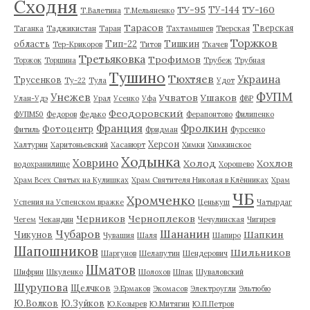
Сходня
ТУ-95
ТУ-160
ТУ-144
Т.Валетина
Т.Мельяненко
Тарасов
Тверская
Таганка
Таджикистан
Таран
Тахтамышев
Тверская
Торжков
область
Тип-22
Тишкин
Тер-Крикоров
Титов
Ткачев
Третьяковка
Трофимов
Торжок
Торшина
Трубеж
Трубная
Тушино
Тюхтяев
Украина
Трусенков
Ту-22
Тула
Удот
ФУПМ
Унежев
Учватов
Ушаков
Улан-Удэ
Урал
Усенко
Уфа
ФВР
Феодоровский
ФУПМ50
Федоров
Федько
Ферапонтово
Филипенко
Франция
Фролкин
Фотоцентр
Фитиль
Фридман
Фурсенко
Херсон
Халтурин
Харитоньевский
Хасавюрт
Химки
Химкинское
Ходынка
Ховрино
Холод
Хохлов
водохранилище
Хорошево
Храм Всех Святых на Кулишках
Храм Святителя Николая в Клённиках
Храм
ЧБ
Хромченко
Успения на Успенском вражке
Ценькуш
Чатырдаг
Черников
Черноплеков
Чегем
Чекандин
Чечулинская
Чигирев
Чубаров
Шананин
Шапкин
Чикунов
Чувашия
Шаля
Шапиро
Шапошников
Шильников
Шаргунов
Шелапутин
Шендерович
Шматов
Шифрин
Шкуленко
Шолохов
Шпак
Шуваловский
Шурупова
Щелчков
Э.Ермаков
Экомасов
Электроугли
Эльтюбю
Ю.Волков
Ю.Зуйков
Ю.Козырев
Ю.Митягин
Ю.П.Петров