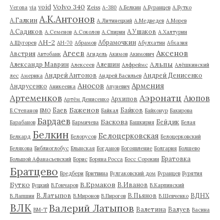
Volvo 340
void
Verona
via
Zeiss
А-380
А.Белкин
А.Буранцев
А.Бутко
А.К.Антонов
А.Галкин
А.Литинецкий
А.Медведев
А.Морев
А.Садиков
А.Ушаков
А.Семенов
А.Соколов
А.Спирин
А.Халтурин
АН-2
Абрамочкин
А.Щугорев
АН-70
Абрамов
Абулхатин
Абхазия
Аксенов
Агеев
Австрия
Автобанк
Агидель
Акимов
Акимович
Альпы
Александр Маврин
Алешин
Алексеев
Алфреймс
Алёшкинский
Андрей Антонов
Андрей Денисенко
лес
Америка
Андрей Васильев
Аносов
Армения
Андрусенко
Аникеевка
Апуневич
Артеменков
Аэронатц
Аюпов
Архипов
Артём Денисенко
Баженов
Баев
Байков
Б.Степанов
БМО
Байкал
Байконур
Бакирова
Бардаев
Баскова
Бейдик
Барабанов
Бармичева
Башкирия
Белая
Белкин
Белоцерковская
Белкард
Белорусов
Белоцерковский
Белякова
Библиоглобус
Блынская
Богданов
Богоявление
Болгария
Болшево
Братовка
Большой Афанасьевский
Борис
Боряна Росса
Босс Сорокин
Братцево
Бредбери
Бритвина
Булгаковский дом
Буранцев
Бурятия
Бутко
В.Ермаков
В.Иванов
Буцкий
В.Гончаров
В.Карпинский
В.Латыпов
В.Пьянов
ВДНХ
В.Лапшин
В.Миронов
В.Пирогов
В.Шевченко
ВЛК
Валерий Латыпов
Валетина
Валуев
ВМ-Т
Васина