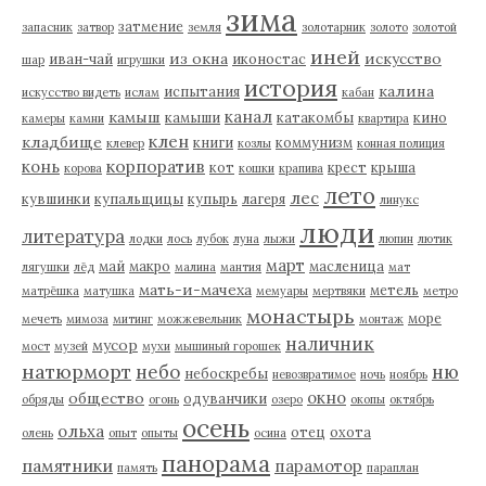
зима
затмение
запасник
затвор
земля
золотарник
золото
золотой
иней
из окна
искусство
иван-чай
иконостас
шар
игрушки
история
калина
испытания
искусство видеть
ислам
кабан
канал
камыш
камыши
катакомбы
кино
камеры
камни
квартира
клен
кладбище
книги
коммунизм
клевер
козлы
конная полиция
корпоратив
конь
кот
крест
крыша
корова
кошки
крапива
лето
лес
кувшинки
купальщицы
купырь
лагеря
линукс
люди
литература
лодки
лось
лубок
луна
лыжи
люпин
лютик
март
май
макро
масленица
лягушки
лёд
малина
мантия
мат
мать-и-мачеха
метель
матрёшка
матушка
мемуары
мертвяки
метро
монастырь
море
мечеть
мимоза
митинг
можжевельник
монтаж
наличник
мусор
мост
музей
мухи
мышиный горошек
натюрморт
небо
ню
небоскребы
невозвратимое
ночь
ноябрь
окно
общество
одуванчики
обряды
огонь
озеро
окопы
октябрь
осень
ольха
отец
охота
олень
опыт
опыты
осина
панорама
памятники
парамотор
память
параплан