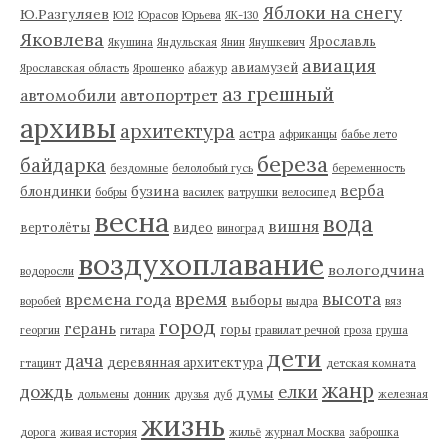
Яблоки на снегу
Ю.Разгуляев
Ю12
Юрасов
Юрьева
ЯК-130
Яковлева
Ярославль
Якушина
Яндульская
Янин
Янушкевич
авиация
авиамузей
Ярославская область
Ярошенко
абажур
аз грешный
автомобили
автопортрет
архивы
архитектура
астра
африканцы
бабье лето
береза
байдарка
бездомные
белолобый гусь
беременность
верба
бузина
блондинки
бобры
василек
ватрушки
велосипед
весна
вода
вишня
вертолёты
видео
виноград
воздухоплавание
вологодчина
водоросли
время
высота
времена года
выборы
воробей
выдра
вяз
город
герань
горы
георгин
гитара
гравилат речной
гроза
груша
дети
дача
деревянная архитектура
гтацинт
детская комната
жанр
дождь
елки
думы
дольмены
донник
друзья
дуб
железная
жизнь
дорога
живая история
жильё
журнал Москва
заброшка