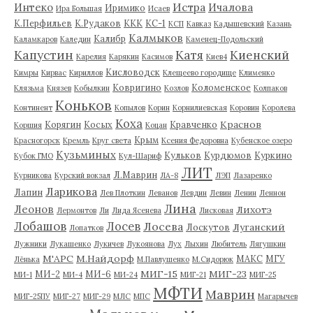
Истра
Интеко
Ичалова
Иримико
Ира Большая
Исаев
К.Перфильев
К.Рудаков
ККК
КС-1
КСП
Кавказ
Кадышевский
Казань
Калмыков
Калибр
Каламкаров
Каледин
Каменец-Подольский
Капустин
Катя
Киенский
Карелия
Карякин
Касимов
Киев4
Кисловодск
Кимры
Кирвас
Кириллов
Клещеево городище
Клименко
Ковригино
Коломенское
Клязьма
Князев
Кобылкин
Козлов
Колпаков
Коньков
Континент
Копылов
Корин
Корнилиевская
Коровин
Королева
Коха
Краснов
Корягин
Косых
Кравченко
Коршия
Коцан
Крым
Красногорск
Кремль
Круг света
Ксения Федоровна
Кубенское озеро
Кузьминых
Кульков
Курдюмов
Куркино
Кубок ГМО
Кул-Шариф
ЛИТ
Л.Маврин
Курникова
Курский вокзал
ЛА-8
ЛЭП
Лазаренко
Ларикова
Лапин
Лев Плоткин
Леванов
Левдин
Левин
Ленин
Леннон
Лина
Леонов
Лихотэ
Лермонтов
Ли
Лида Ясенева
Лисковая
Лобашов
Лосев
Лосева
Луганский
Лоскутов
Лопатков
Лужники
Лукашенко
Лукичев
Лукоянова
Лух
Лыхин
Любитель
Лягушкин
М'АРС
М.Найдорф
МАКС
МГУ
Лёнька
М.Павлушенко
М.Сидорюк
МИГ-15
МИГ-23
МИ-2
МИ-6
МИ-1
МИ-4
МИ-24
МИГ-21
МИГ-25
МФТИ
Маврин
МИГ-25ПУ
МИГ-27
МИГ-29
МЛС
МПС
Магарычев