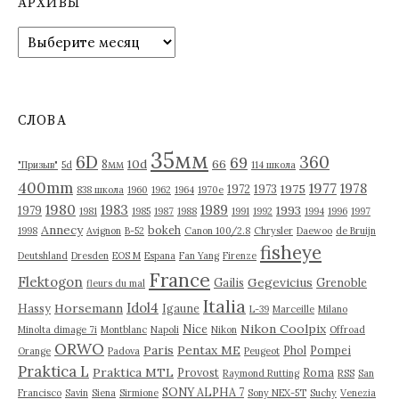
АРХИВЫ
А
р
х
и
в
СЛОВА
ы
35мм
6D
360
69
10d
66
8мм
"Призыв"
5d
114 школа
400mm
1977
1978
1975
1972
1973
838 школа
1960
1962
1964
1970е
1980
1983
1989
1993
1979
1981
1985
1987
1988
1991
1992
1994
1996
1997
Annecy
bokeh
1998
Avignon
B-52
Canon 100/2.8
Chrysler
Daewoo
de Bruijn
fisheye
Deutshland
Dresden
EOS M
Espana
Fan Yang
Firenze
France
Flektogon
Gegevicius
Gailis
Grenoble
fleurs du mal
Italia
Idol4
Horsemann
Hassy
Igaune
L-39
Marceille
Milano
Nikon Coolpix
Nice
Minolta dimage 7i
Montblanc
Napoli
Nikon
Offroad
ORWO
Paris
Pentax ME
Phol
Pompei
Orange
Padova
Peugeot
Praktica L
Praktica MTL
Provost
Roma
Raymond Rutting
RSS
San
SONY ALPHA 7
Francisco
Savin
Siena
Sirmione
Sony NEX-5T
Suchy
Venezia