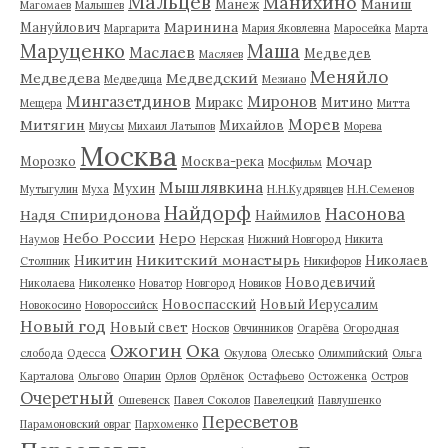
Мальцев
Манихино
Маниш
Манеж
Магомаев
Малышев
Маринина
Мануйлович
Маргарита
Мария Яковлевна
Маросейка
Марта
Маруценко
Маша
Маслаев
Медведев
Масляев
Меняйло
Медведева
Медведский
Медведица
Мезиано
Мингазетдинов
Миронов
Миракс
Митино
Мещера
Митта
Морев
Митягин
Михайлов
Миусы
Михаил Латыпов
Морева
Москва
Мочар
Морозко
Москва-река
Мосфильм
Мышлявкина
Мухин
Мутыгулин
Муха
Н.Н.Кудрявцев
Н.Н.Семенов
Найдорф
Насонова
Надя Спиридонова
Наймилов
Небо России
Неро
Наумов
Нерская
Нижний Новгород
Никита
Никитский монастырь
Никитин
Николаев
Столпник
Никифоров
Новодевичий
Николаева
Николенко
Новатор
Новгород
Новиков
Новоспасский
Новый Иерусалим
Новокосино
Новороссийск
Новый год
Новый свет
Носков
Овчинников
Огарёва
Огородная
Ожогин
Ока
слобода
Одесса
Окулова
Олесько
Олимпийский
Ольга
Карталова
Ольгово
Опарин
Орлов
Орлёнок
Остафьево
Остоженка
Остров
Очеретный
Ошевенск
Павел Соколов
Павелецкий
Павлушенко
Пересветов
Парамоновский овраг
Пархоменко