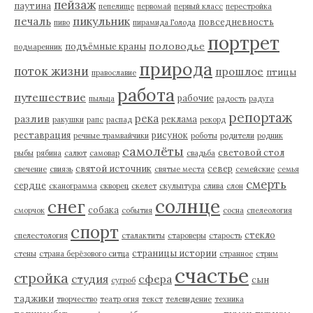
пейзаж
паутина
пепелище
первомай
первый класс
перестройка
пикульник
печаль
повседневность
пиво
пирамида Голода
портрет
половодье
подъёмные краны
подмаренник
природа
поток жизни
прошлое
птицы
православие
работа
путешествие
рабочие
пыльца
радость
радуга
репортаж
река
разлив
реклама
ракушки
рапс
распад
рекорд
реставрация
рисунок
речные трамвайчики
роботы
родители
родник
самолёты
световой стол
рыбы
рябина
салют
самовар
свадьба
святой источник
север
свечение
свиязь
святые места
семейские
семья
смерть
сердце
сканограмма
скворец
скелет
скульптура
слива
слон
солнце
снег
собака
сморчок
события
сосна
спелеология
спорт
стекло
спелестология
сталактиты
староверы
старость
страницы истории
стены
страна берёзового ситца
странное
стрим
счастье
стройка
студия
сфера
сын
сугроб
таджики
творчество
театр огня
текст
телевидение
техника