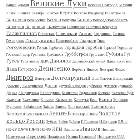
Великие Луки
Ващук
Вдовин
Великий Новгород
Великий
Верея
Устюг
Великий октябрь
Велихов
Веслево
Владимир Галактионов
Волга
Водянова
Волков
Вознесение
Волгуша
Вологодская область
Володин
Вороново
Г.Короткова
Гаврилково
Газетный переулок
Галактионов
Галинский
Галкин
Галинская
Гардашник
Гасилов
Гизатуллина
Гладков
Геленджик
Гиппенрейтер
Гнап
Гоголевский
Горицкий
Горобец
Гоголь
Горбачев
Горький
Горяинов
Губина
Груббстрем
Гуз
Гостиный двор
Грачевка
Грибанова
Грушевич
Гусев
Данилов
Гусятников
ДКБА
Дарвиновский музей
Даша Корягина
Денисенко
Даша Петренко
Дербент
Дианов
Дмитрий Жохов
Дмитров
Долгопрудный
Доветров
Дом Союзов
Домарацкий
Донец
Домени
Дом офицеров
Дружба народов
Дубровки
Дульцев
Душанбе
Дёржа
Е.Коршунова
Е.Сенчурина
Евангелие
Евдокимов
Егорова
Екатеринбург
Есина
Емелин
Ермаков
Емельянов
Еремеев
Есентуки
Есин
Жариков
Звенигород
Журавлев
Забайкалье
Зайцев
Зацепа
Зачатьевский
Зенит-В
Золотое
Звонков
Земляной вал
Зенитар-К 16мм
кольцо России
Зубков
Зубов
Зуйков
И.Пилюгин
И.Сидоров
ИЛ-14
Иванов
ИПМ
ИЛ-28
ИЛ-76
ИЛ-78
ИЛ-80
Иванилов
Иванова
Иероглиф
Ивантеевка
Измайлово
Ильина
Ильинский
Император ВАВА