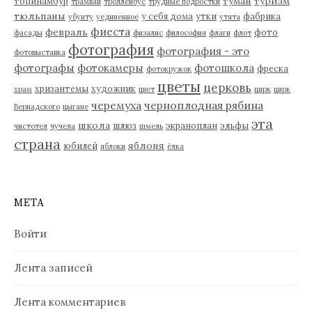
туман
туризм
топинамбур
трамвай
троллейбус
трудные подростки
тюльпаны
у себя дома
утки
фабрика
убунту
уединенное
утята
фиеста
февраль
фото
фасады
физалис
философия
флаги
флот
фотография
фотография - это
фотовыставка
фотографы
фотокамеры
фотошкола
фреска
фотокружок
цветы
церковь
хризантемы
художник
храм
цвет
цирк
цирк
черемуха
черноплодная рябина
Вернадского
цыгане
эта
школа
шлюз
экраноплан
эльфы
чистотел
чучела
шмель
страна
яблоня
юбилей
яблоки
ёлка
МЕТА
Войти
Лента записей
Лента комментариев