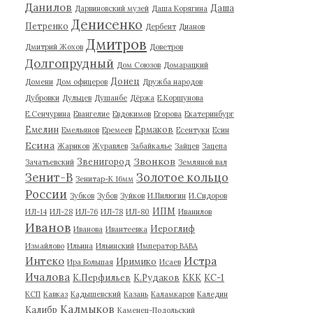
Данилов
Даша
Дарвиновский музей
Даша Корягина
Денисенко
Петренко
Дербент
Дианов
Дмитров
Дмитрий Жохов
Доветров
Долгопрудный
Дом Союзов
Домарацкий
Донец
Домени
Дом офицеров
Дружба народов
Дубровки
Дульцев
Душанбе
Дёржа
Е.Коршунова
Е.Сенчурина
Евангелие
Евдокимов
Егорова
Екатеринбург
Емелин
Ермаков
Емельянов
Еремеев
Есентуки
Есин
Есина
Жариков
Журавлев
Забайкалье
Зайцев
Зацепа
Звонков
Звенигород
Зачатьевский
Земляной вал
Зенит-В
Золотое кольцо
Зенитар-К 16мм
России
Зубков
Зубов
Зуйков
И.Пилюгин
И.Сидоров
ИПМ
ИЛ-14
ИЛ-28
ИЛ-76
ИЛ-78
ИЛ-80
Иванилов
Иванов
Иероглиф
Иванова
Ивантеевка
Измайлово
Ильина
Ильинский
Император ВАВА
Истра
Интеко
Иримико
Ира Большая
Исаев
Ичалова
К.Перфильев
К.Рудаков
ККК
КС-1
КСП
Кавказ
Кадышевский
Казань
Каламкаров
Каледин
Калмыков
Калибр
Каменец-Подольский