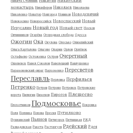
Никитский
Никитин
Никита Столпник
монастырь
Николаев
Никифоров
Николаева
Новодевичий
Николенко
Новатор
Новгород
Новиков
Новоспасский
Новый
Новокосино
Новороссийск
Новый год
Иерусалим
Новый свет
Носков
Овчинников
Огарёва
Огородная слобода
Одесса
Ожогин
Ока
Окулова
Олесько
Олимпийский
Ольга Карталова
Ольгово
Опарин
Орлов
Орлёнок
Очеретный
Остафьево
Остоженка
Остров
Ошевенск
Павел Соколов
Павелецкий
Павлушенко
Пересветов
Парамоновский овраг
Пархоменко
Переславль
Перфильев
Перловка
Петренко
Петров
Петрово
Петровск
Петровские
Плещеево
Пирогов
ворота
Пилюгин
Пименов
Подмосковье
Плохотников
Покровка
Путилково
Поля
Полянка
Попова
Пресня
Пьянов
Пушкинский
Пятигорск
Пятницкая
РЖД
Рдейский
Рдея
Развадовская
Ракета
Расторгуев