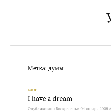
П
е
р
е
й
т
и
к
с
о
Метка:
думы
д
е
р
БЛОГ
ж
I have a dream
и
м
Опубликовано
Воскресенье, 04 января 2009