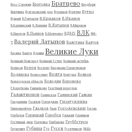
Братцево
Братовка
Босс Сорокин
Бредбери
Бутко
Бритвина
Булгаковский дом
Буранцев
Бурятия
В.Ермаков
В.Иванов
Буцкий
В.Гончаров
В.Латыпов
В.Карпинский
В.Лапшин
В.Миронов
ВЛК
В.Пьянов
ВДНХ
В.Пирогов
В.Шевченко
ВМ-
Валерий Латыпов
Валетина
Валуев
Т
Великие Луки
Васина
Ващук
Вдовин
Великий Новгород
Великий Устюг
Великий октябрь
Верея
Велихов
Веслево
Владимир Галактионов
Волга
Водянова
Волков
Вознесение
Волгуша
Володин
Вороново
Вологодская область
Г.Короткова
Гаврилково
Газетный переулок
Галактионов
Галинский
Галкин
Галинская
Гизатуллина
Гардашник
Гасилов
Геленджик
Гоголевский
Гладков
Гиппенрейтер
Гнап
Гоголь
Горицкий
Горобец
Горбачев
Горький
Горяинов
Груббстрем
Гостиный двор
Грачевка
Грибанова
Губина
Гусев
Гуз
Грушевич
Гусятников
ДКБА