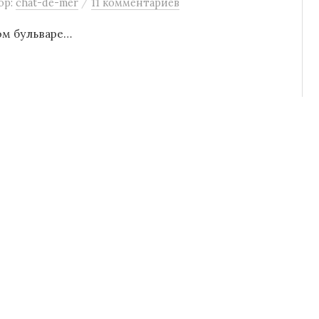
/
ор:
chat-de-mer
11 комментариев
ом бульваре…