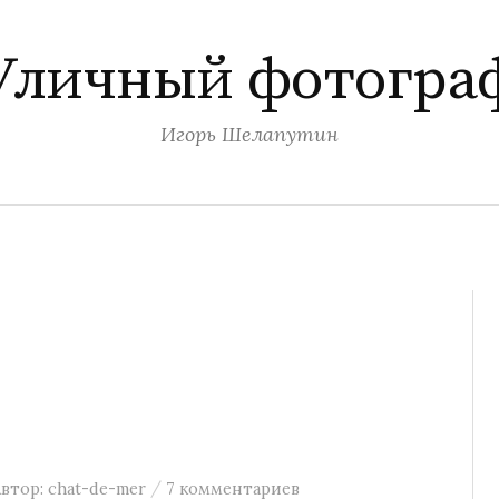
Уличный фотогра
Игорь Шелапутин
/
Автор:
chat-de-mer
7 комментариев