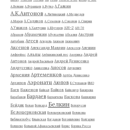
А.Галкин
А.Белкин
А.Буранцев
А.Бутко
А.К.Антонов
А.Литинецкий
А.Медведев
А.Садиков
А.Морев
А.Семенов
А.Соколов
А.Спирин
АН-2
А.Ушаков
А.Халтурин
А.Щугорев
АН-70
Абрамочкин
Австрия
Абрамов
Абулхатин
Абхазия
Агеев
Автобанк
Агидель
Акимов
Акимович
Аксенов
Александр Маврин
Алешин
Алексеев
Альпы
Андрей
Алфреймс
Алёшкинский лес
Америка
Антонов
Андрей Денисенко
Андрей Васильев
Аносов
Андрусенко
Аникеевка
Апуневич
Артеменков
Армения
Артём Денисенко
Аэронатц
Аюпов
Архипов
Б.Степанов
БМО
Баженов
Баев
Байков
Байкал
Байконур
Бакирова
Бардаев
Баскова
Барабанов
Бармичева
Башкирия
Белкин
Бейдик
Белая
Белкард
Белорусов
Белоцерковская
Белоцерковский
Белякова
Библиоглобус
Блынская
Богданов
Богоявление
Болгария
Болшево
Большой Афанасьевский
Борис
Боряна Росса