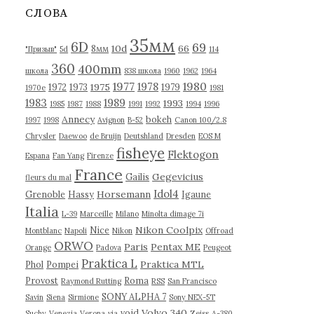
в
СЛОВА
ы
35мм
6D
69
10d
66
8мм
"Призыв"
5d
114
360
400mm
школа
838 школа
1960
1962
1964
1977
1980
1978
1975
1972
1973
1979
1970е
1981
1983
1989
1993
1985
1987
1988
1991
1992
1994
1996
Annecy
bokeh
1997
1998
Avignon
B-52
Canon 100/2.8
Chrysler
Daewoo
de Bruijn
Deutshland
Dresden
EOS M
fisheye
Flektogon
Espana
Fan Yang
Firenze
France
Gegevicius
Gailis
fleurs du mal
Idol4
Horsemann
Grenoble
Hassy
Igaune
Italia
L-39
Marceille
Milano
Minolta dimage 7i
Nikon Coolpix
Nice
Montblanc
Napoli
Nikon
Offroad
ORWO
Paris
Pentax ME
Orange
Padova
Peugeot
Praktica L
Praktica MTL
Phol
Pompei
Provost
Roma
Raymond Rutting
RSS
San Francisco
SONY ALPHA 7
Savin
Siena
Sirmione
Sony NEX-5T
Volvo 340
void
Suchy
Venezia
Verona
via
Zeiss
А-380