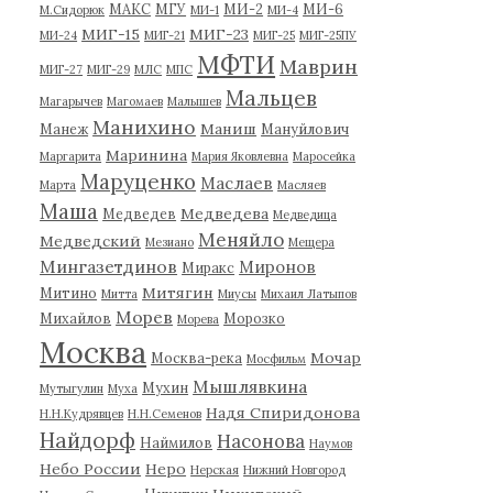
МАКС
МГУ
МИ-2
МИ-6
М.Сидорюк
МИ-1
МИ-4
МИГ-15
МИГ-23
МИ-24
МИГ-21
МИГ-25
МИГ-25ПУ
МФТИ
Маврин
МИГ-27
МИГ-29
МЛС
МПС
Мальцев
Магарычев
Магомаев
Малышев
Манихино
Маниш
Манеж
Мануйлович
Маринина
Маргарита
Мария Яковлевна
Маросейка
Маруценко
Маслаев
Марта
Масляев
Маша
Медведева
Медведев
Медведица
Меняйло
Медведский
Мезиано
Мещера
Мингазетдинов
Миронов
Миракс
Митягин
Митино
Митта
Миусы
Михаил Латыпов
Морев
Михайлов
Морозко
Морева
Москва
Мочар
Москва-река
Мосфильм
Мышлявкина
Мухин
Мутыгулин
Муха
Надя Спиридонова
Н.Н.Кудрявцев
Н.Н.Семенов
Найдорф
Насонова
Наймилов
Наумов
Небо России
Неро
Нерская
Нижний Новгород