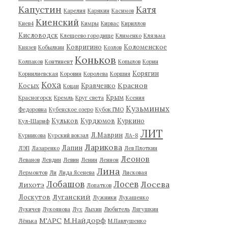
Капустин
Катя
Карелия
Карякин
Касимов
Киенский
Киев4
Кимры
Кирвас
Кириллов
Кисловодск
Клещеево городище
Клименко
Клязьма
Ковригино
Коломенское
Князев
Кобылкин
Козлов
Коньков
Колпаков
Континент
Копылов
Корин
Корягин
Корнилиевская
Коровин
Королева
Коршия
Коха
Краснов
Косых
Кравченко
Коцан
Крым
Красногорск
Кремль
Круг света
Ксения
Кузьминых
Федоровна
Кубенское озеро
Кубок ГМО
Кульков
Курдюмов
Куркино
Кул-Шариф
ЛИТ
Л.Маврин
Курникова
Курский вокзал
ЛА-8
Ларикова
Лапин
ЛЭП
Лазаренко
Лев Плоткин
Леонов
Леванов
Левдин
Левин
Ленин
Леннон
Лина
Лермонтов
Ли
Лида Ясенева
Лисковая
Лобашов
Лосев
Лосева
Лихотэ
Лопатков
Луганский
Лоскутов
Лужники
Лукашенко
Лукичев
Лукоянова
Лух
Лыхин
Любитель
Лягушкин
М'АРС
М.Найдорф
Лёнька
М.Павлушенко