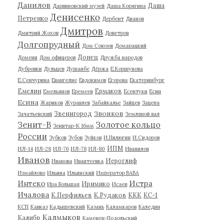
Данилов
Даша
Дарвиновский музей
Даша Корягина
Денисенко
Петренко
Дербент
Дианов
Дмитров
Дмитрий Жохов
Доветров
Долгопрудный
Дом Союзов
Домарацкий
Донец
Домени
Дом офицеров
Дружба народов
Дубровки
Дульцев
Душанбе
Дёржа
Е.Коршунова
Е.Сенчурина
Евангелие
Евдокимов
Егорова
Екатеринбург
Емелин
Ермаков
Емельянов
Еремеев
Есентуки
Есин
Есина
Жариков
Журавлев
Забайкалье
Зайцев
Зацепа
Звонков
Звенигород
Зачатьевский
Земляной вал
Зенит-В
Золотое кольцо
Зенитар-К 16мм
России
Зубков
Зубов
Зуйков
И.Пилюгин
И.Сидоров
ИПМ
ИЛ-14
ИЛ-28
ИЛ-76
ИЛ-78
ИЛ-80
Иванилов
Иванов
Иероглиф
Иванова
Ивантеевка
Измайлово
Ильина
Ильинский
Император ВАВА
Истра
Интеко
Иримико
Ира Большая
Исаев
Ичалова
К.Перфильев
К.Рудаков
ККК
КС-1
КСП
Кавказ
Кадышевский
Казань
Каламкаров
Каледин
Калмыков
Калибр
Каменец-Подольский