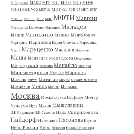
МАКС
МГУ
МИ-2
МИ-6
М.Сидорюк
МИ-1
МИ-4
МИГ-15
МИГ-23
МИ-24
МИГ-21
МИГ-25
МИГ-25ПУ
МФТИ
Маврин
МИГ-27
МИГ-29
МЛС
МПС
Мальцев
Магарычев
Магомаев
Малышев
Манихино
Маниш
Манеж
Мануйлович
Маринина
Маргарита
Мария Яковлевна
Маросейка
Маруценко
Маслаев
Марта
Масляев
Маша
Медведева
Медведев
Медведица
Меняйло
Медведский
Мезиано
Мещера
Мингазетдинов
Миронов
Миракс
Митягин
Митино
Митта
Миусы
Михаил Латыпов
Морев
Михайлов
Морозко
Морева
Москва
Мочар
Москва-река
Мосфильм
Мышлявкина
Мухин
Мутыгулин
Муха
Надя Спиридонова
Н.Н.Кудрявцев
Н.Н.Семенов
Найдорф
Насонова
Наймилов
Наумов
Небо России
Неро
Нерская
Нижний Новгород