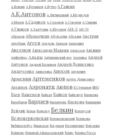
А.Галкин
А.Белкин
А.Буранцев
А.Бутко
А.К.Антонов
А.Литинецкий
А.Медведев
А.Садиков
А.Морев
А.Семенов
А.Соколов
А.Спирин
АН-2
А.Ушаков
А.Халтурин
А.Щугорев
АН-70
Абрамочкин
Австрия
Абрамов
Абулхатин
Абхазия
Агеев
Автобанк
Агидель
Акимов
Акимович
Аксенов
Александр Маврин
Алешин
Алексеев
Альпы
Андрей
Алфреймс
Алёшкинский лес
Америка
Антонов
Андрей Денисенко
Андрей Васильев
Аносов
Андрусенко
Аникеевка
Апуневич
Артеменков
Армения
Артём Денисенко
Аэронатц
Аюпов
Архипов
Б.Степанов
БМО
Баженов
Баев
Байков
Байкал
Байконур
Бакирова
Бардаев
Баскова
Барабанов
Бармичева
Башкирия
Белкин
Бейдик
Белая
Белкард
Белорусов
Белоцерковская
Белоцерковский
Белякова
Библиоглобус
Блынская
Богданов
Богоявление
Болгария
Болшево
Большой Афанасьевский
Борис
Боряна Росса