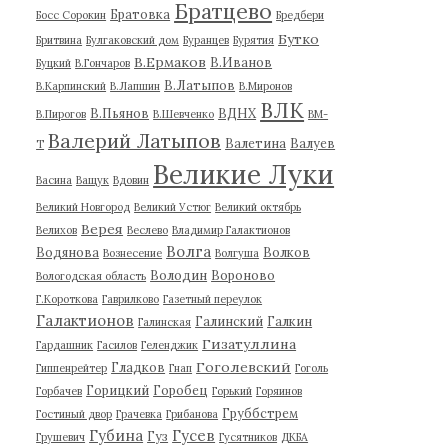
Братцево
Братовка
Босс Сорокин
Бредбери
Бутко
Бритвина
Булгаковский дом
Буранцев
Бурятия
В.Ермаков
В.Иванов
Буцкий
В.Гончаров
В.Латыпов
В.Карпинский
В.Лапшин
В.Миронов
ВЛК
В.Пьянов
ВДНХ
В.Пирогов
В.Шевченко
ВМ-
Валерий Латыпов
Валетина
Валуев
Т
Великие Луки
Васина
Ващук
Вдовин
Великий Новгород
Великий Устюг
Великий октябрь
Верея
Велихов
Веслево
Владимир Галактионов
Волга
Водянова
Волков
Вознесение
Волгуша
Володин
Вороново
Вологодская область
Г.Короткова
Гаврилково
Газетный переулок
Галактионов
Галинский
Галкин
Галинская
Гизатуллина
Гардашник
Гасилов
Геленджик
Гоголевский
Гладков
Гиппенрейтер
Гнап
Гоголь
Горицкий
Горобец
Горбачев
Горький
Горяинов
Груббстрем
Гостиный двор
Грачевка
Грибанова
Губина
Гусев
Гуз
Грушевич
Гусятников
ДКБА