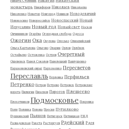
Никитский
Никитин
Никита Столпник
монастырь
Николаев
Никифоров
Николаева
Новодевичий
Николенко
Новатор
Новгород
Новиков
Новоспасский
Новый
Новокосино
Новороссийск
Новый год
Иерусалим
Новый свет
Носков
Овчинников
Огарёва
Огородная слобода
Одесса
Ожогин
Ока
Окулова
Олесько
Олимпийский
Ольга Карталова
Ольгово
Опарин
Орлов
Орлёнок
Очеретный
Остафьево
Остоженка
Остров
Ошевенск
Павел Соколов
Павелецкий
Павлушенко
Пересветов
Парамоновский овраг
Пархоменко
Переславль
Перфильев
Перловка
Петренко
Петров
Петрово
Петровск
Петровские
Плещеево
Пирогов
ворота
Пилюгин
Пименов
Подмосковье
Плохотников
Покровка
Путилково
Поля
Полянка
Попова
Пресня
Пьянов
Пушкинский
Пятигорск
Пятницкая
РЖД
Рдейский
Рдея
Развадовская
Ракета
Расторгуев