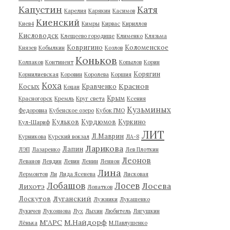
Капустин
Катя
Карелия
Карякин
Касимов
Киенский
Киев4
Кимры
Кирвас
Кириллов
Кисловодск
Клещеево городище
Клименко
Клязьма
Ковригино
Коломенское
Князев
Кобылкин
Козлов
Коньков
Колпаков
Континент
Копылов
Корин
Корягин
Корнилиевская
Коровин
Королева
Коршия
Коха
Краснов
Косых
Кравченко
Коцан
Крым
Красногорск
Кремль
Круг света
Ксения
Кузьминых
Федоровна
Кубенское озеро
Кубок ГМО
Кульков
Курдюмов
Куркино
Кул-Шариф
ЛИТ
Л.Маврин
Курникова
Курский вокзал
ЛА-8
Ларикова
Лапин
ЛЭП
Лазаренко
Лев Плоткин
Леонов
Леванов
Левдин
Левин
Ленин
Леннон
Лина
Лермонтов
Ли
Лида Ясенева
Лисковая
Лобашов
Лосев
Лосева
Лихотэ
Лопатков
Луганский
Лоскутов
Лужники
Лукашенко
Лукичев
Лукоянова
Лух
Лыхин
Любитель
Лягушкин
М'АРС
М.Найдорф
Лёнька
М.Павлушенко