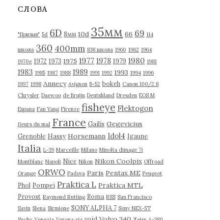
в
СЛОВА
ы
35мм
6D
69
10d
66
8мм
"Призыв"
5d
114
360
400mm
школа
838 школа
1960
1962
1964
1977
1980
1978
1975
1972
1973
1979
1970е
1981
1983
1989
1993
1985
1987
1988
1991
1992
1994
1996
Annecy
bokeh
1997
1998
Avignon
B-52
Canon 100/2.8
Chrysler
Daewoo
de Bruijn
Deutshland
Dresden
EOS M
fisheye
Flektogon
Espana
Fan Yang
Firenze
France
Gegevicius
Gailis
fleurs du mal
Idol4
Horsemann
Grenoble
Hassy
Igaune
Italia
L-39
Marceille
Milano
Minolta dimage 7i
Nikon Coolpix
Nice
Montblanc
Napoli
Nikon
Offroad
ORWO
Paris
Pentax ME
Orange
Padova
Peugeot
Praktica L
Praktica MTL
Phol
Pompei
Provost
Roma
Raymond Rutting
RSS
San Francisco
SONY ALPHA 7
Savin
Siena
Sirmione
Sony NEX-5T
Volvo 340
void
Suchy
Venezia
Verona
via
Zeiss
А-380