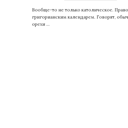
о
Вообще-то не только католическое. Прав
м
григорианским календарем. Говорят, обы
у
орехи ...