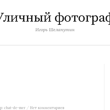
Уличный фотогра
Игорь Шелапутин
/
р:
chat-de-mer
Нет комментариев